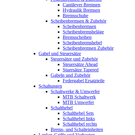
Cantilever Bremsen
Hydraulik Bremsen
Bremsschuhe
Scheibenbremsen & Zubehör
Scheibenbremsen
Scheibenbremsbeläge
Bremsscheiben
Scheibenbremshebel
Scheibenbremsen Zubehör
Gabel und Steuersätze
Steuersätze und Zubehör
Steuersätze Ahead
Stuersätze Tapered
Gabeln und Zubehör
Federgabel Ersatzteile
Schaltungen
Schaltwerke & Umwerfer
MTB Schaltwerk
MTB Umwerfer
Schalthebel
Schalthebel Sets
Schalthebel links
Schalthebel rechts
Brems- und Schalteinheiten
Lenker, Griffe und Vorbauten