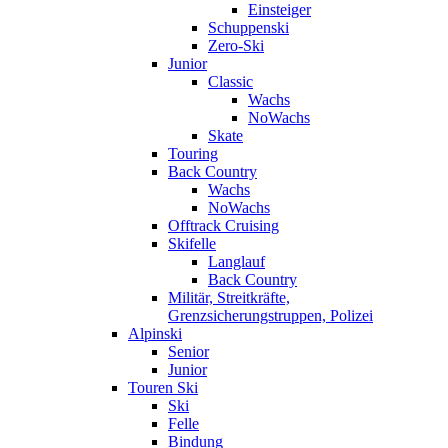
Einsteiger
Schuppenski
Zero-Ski
Junior
Classic
Wachs
NoWachs
Skate
Touring
Back Country
Wachs
NoWachs
Offtrack Cruising
Skifelle
Langlauf
Back Country
Militär, Streitkräfte,
Grenzsicherungstruppen, Polizei
Alpinski
Senior
Junior
Touren Ski
Ski
Felle
Bindung