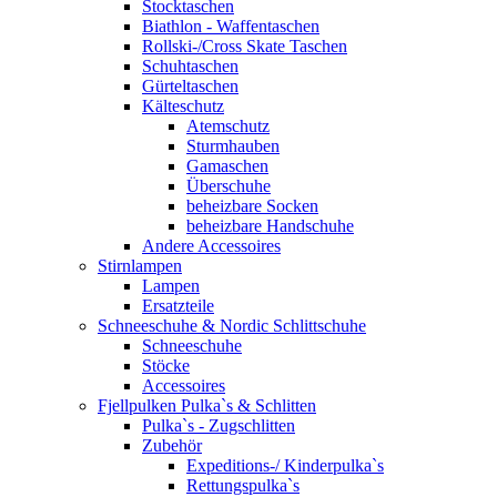
Stocktaschen
Biathlon - Waffentaschen
Rollski-/Cross Skate Taschen
Schuhtaschen
Gürteltaschen
Kälteschutz
Atemschutz
Sturmhauben
Gamaschen
Überschuhe
beheizbare Socken
beheizbare Handschuhe
Andere Accessoires
Stirnlampen
Lampen
Ersatzteile
Schneeschuhe & Nordic Schlittschuhe
Schneeschuhe
Stöcke
Accessoires
Fjellpulken Pulka`s & Schlitten
Pulka`s - Zugschlitten
Zubehör
Expeditions-/ Kinderpulka`s
Rettungspulka`s