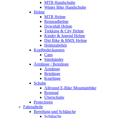
MTB Handschuhe
Winter Bike Handschuhe
Helme
MTB Helme
Rennradhelme
Downhill Helme
Trekking & City Helme
Kinder & Jugend Helme
Dirt Bike & BMX Helme
Helmzubehör
Kopfbedeckungen
Caps
Stirnbänder
Ärmlinge / Beinlinge
Ärmlinge
Beinlinge
Knielinge
Schuhe
Allround E-Bike Mountainbike
Rennrad
Überschuhe
Protectoren
Fahrradteile
Bereifung und Schläuche
Schläuche