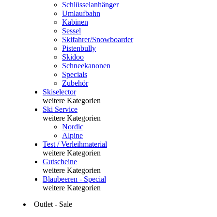
Schlüsselanhänger
Umlaufbahn
Kabinen
Sessel
Skifahrer/Snowboarder
Pistenbully
Skidoo
Schneekanonen
Specials
Zubehör
Skiselector
weitere Kategorien
Ski Service
weitere Kategorien
Nordic
Alpine
Test / Verleihmaterial
weitere Kategorien
Gutscheine
weitere Kategorien
Blaubeeren - Special
weitere Kategorien
Outlet - Sale