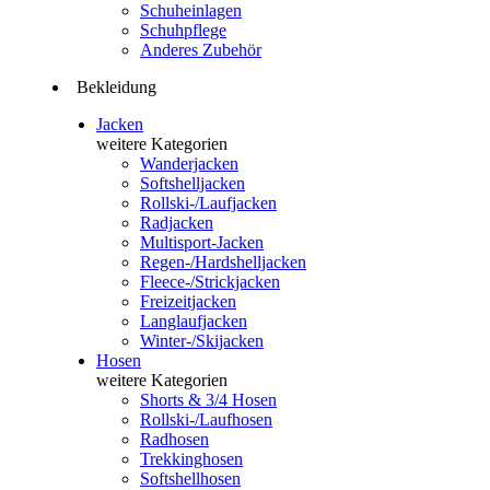
Schuheinlagen
Schuhpflege
Anderes Zubehör
Bekleidung
Jacken
weitere Kategorien
Wanderjacken
Softshelljacken
Rollski-/Laufjacken
Radjacken
Multisport-Jacken
Regen-/Hardshelljacken
Fleece-/Strickjacken
Freizeitjacken
Langlaufjacken
Winter-/Skijacken
Hosen
weitere Kategorien
Shorts & 3/4 Hosen
Rollski-/Laufhosen
Radhosen
Trekkinghosen
Softshellhosen