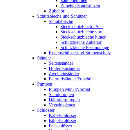
Sattelklemmen
Zubehör Sattelstützen
Zubehör
Schutzbleche und Schützer
Schutzbleche
Steckschutzblech - Sets
Steckschutzbleche vorn
Steckschutzbleche hinten
Schutzbleche Zubehör
Schutzbleche Festmontage
Kettenschützer und Strebenschutz
Ständer
Seitenständer
Hinterbauständer
Zweibeinständer
Fahrradständer Zubehör
Pumpen
Pumpen Mini /Normal
Standpumpen
Dämpferpumpen
Verschiedenes
Schlösser
Kabelschlösser
Bügelschlösser
Faltschlösser