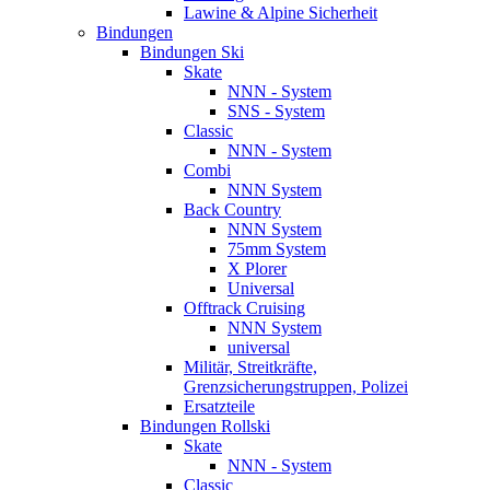
Lawine & Alpine Sicherheit
Bindungen
Bindungen Ski
Skate
NNN - System
SNS - System
Classic
NNN - System
Combi
NNN System
Back Country
NNN System
75mm System
X Plorer
Universal
Offtrack Cruising
NNN System
universal
Militär, Streitkräfte,
Grenzsicherungstruppen, Polizei
Ersatzteile
Bindungen Rollski
Skate
NNN - System
Classic