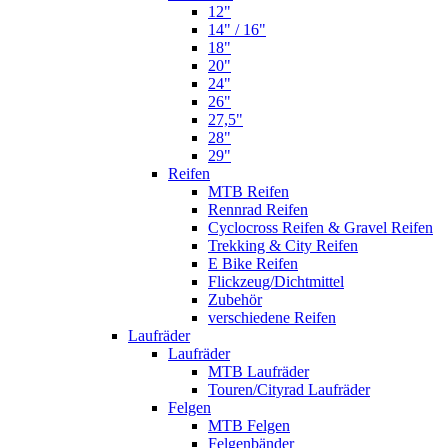
12"
14" / 16"
18"
20"
24"
26"
27,5"
28"
29"
Reifen
MTB Reifen
Rennrad Reifen
Cyclocross Reifen & Gravel Reifen
Trekking & City Reifen
E Bike Reifen
Flickzeug/Dichtmittel
Zubehör
verschiedene Reifen
Laufräder
Laufräder
MTB Laufräder
Touren/Cityrad Laufräder
Felgen
MTB Felgen
Felgenbänder