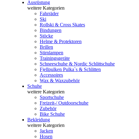
Ausrüstung
weitere Kategorien
Fahrräder
Ski
Rollski & Cross Skates
Bindungen
Stöcke
Helme & Protektoren
Brillen
Stirnlampen
Trainingsgeräte
Schneeschuhe & Nordic Schlittschuhe
Fjellpulken Pulka`s & Schlitten
Accessoires
Wax & Waxzubehör
Schuhe
weitere Kategorien
Sportschuhe
Freizeit-/ Outdoorschuhe
Zubehör
Bike Schuhe
Bekleidung
weitere Kategorien
Jacken
Hosen