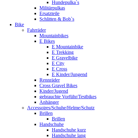
Hundepulka`s
Militärpulkas
Ersatzteile
Schlitten & Bob`s
Bike
Fahrräder
Mountainbikes
E Bikes
E Mountainbike
E Trekking
E Gravelbike
E City
E Cross
E Kinder/Jungend
Rennräder
Cross Gravel Bikes
Kinder/Jugend
gebrauchte Vorführ/Testbikes
Anhänger
Accessoires/Schuhe/Helme/Schutz
Brillen
Brillen
Handschuhe
Handschuhe kurz
Handschuhe lang