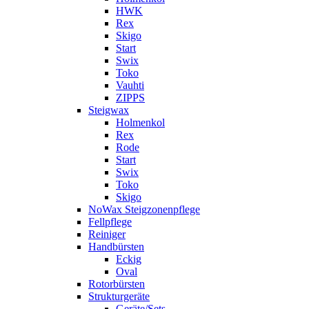
HWK
Rex
Skigo
Start
Swix
Toko
Vauhti
ZIPPS
Steigwax
Holmenkol
Rex
Rode
Start
Swix
Toko
Skigo
NoWax Steigzonenpflege
Fellpflege
Reiniger
Handbürsten
Eckig
Oval
Rotorbürsten
Strukturgeräte
Geräte/Sets