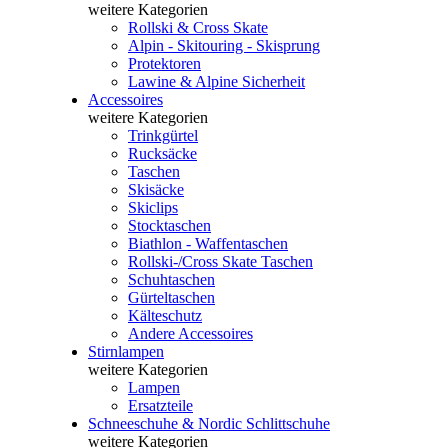
weitere Kategorien
Rollski & Cross Skate
Alpin - Skitouring - Skisprung
Protektoren
Lawine & Alpine Sicherheit
Accessoires
weitere Kategorien
Trinkgürtel
Rucksäcke
Taschen
Skisäcke
Skiclips
Stocktaschen
Biathlon - Waffentaschen
Rollski-/Cross Skate Taschen
Schuhtaschen
Gürteltaschen
Kälteschutz
Andere Accessoires
Stirnlampen
weitere Kategorien
Lampen
Ersatzteile
Schneeschuhe & Nordic Schlittschuhe
weitere Kategorien