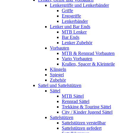
Lenkergriffe und Lenkerbänder
Griffe
Ergogriffe
Lenkerbänder
Lenker und Bar Ends
MTB Lenker
Bar Ends
Lenker Zubehör
Vorbauten
MTB & Rennrad Vorbauten
Vario Vorbauten
Krallen, Spacer & Kleinteile
Klingeln
Spiegel
Zubehör
Sattel und Sattelstützen
Sättel
MTB Sättel
Rennrad Sättel
Trekking & Touring Sättel
City / Kinder Jugend Sättel
Sattelstützen
Sattelstützen verstellbar
Sattelstützen gefedert