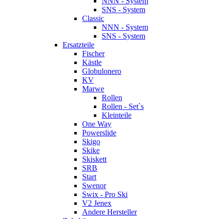
NNN - System
SNS - System
Classic
NNN - System
SNS - System
Ersatzteile
Fischer
Kästle
Globulonero
KV
Marwe
Rollen
Rollen - Set`s
Kleinteile
One Way
Powerslide
Skigo
Skike
Skiskett
SRB
Start
Swenor
Swix - Pro Ski
V2 Jenex
Andere Hersteller