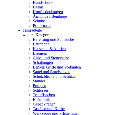
Handschuhe
Helme
Kopfbedeckungen
Ärmlinge / Beinlinge
Schuhe
Protectoren
Fahrradteile
weitere Kategorien
Bereifung und Schläuche
Laufräder
Kassetten & Antrieb
Bremsen
Gabel und Steuersätze
Schaltungen
Lenker, Griffe und Vorbauten
Sattel und Sattelstützen
Schutzbleche und Schützer
Ständer
Pumpen
Schlösser
Trinkflaschen
Elektronik
Gepäckträger
Taschen und Körbe
Werkzeuge und Pflegemittel