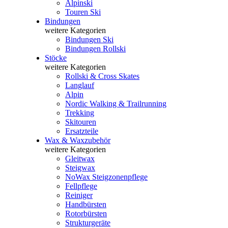
Alpinski
Touren Ski
Bindungen
weitere Kategorien
Bindungen Ski
Bindungen Rollski
Stöcke
weitere Kategorien
Rollski & Cross Skates
Langlauf
Alpin
Nordic Walking & Trailrunning
Trekking
Skitouren
Ersatzteile
Wax & Waxzubehör
weitere Kategorien
Gleitwax
Steigwax
NoWax Steigzonenpflege
Fellpflege
Reiniger
Handbürsten
Rotorbürsten
Strukturgeräte