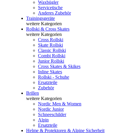
Waxbügler
Servicetische
Anderes Zubehör
Trainingsgeräte
weitere Kategorien
Rollski & Cross Skates
weitere Kategorien
Cross Rollski
Skate Rollski
Classic Rollski
Combi Rollski
Junior Rollski
Cross Skates & Skikes
Inline Skates
Rollski - Schuhe
Ersatzteile
Zubehör
Brillen
weitere Kategorien
Nordic Men & Women
Nordic Junior
Schneeschilder
Alpin
Ersatzteile
Helme & Protektoren & Alpine Sicherheit