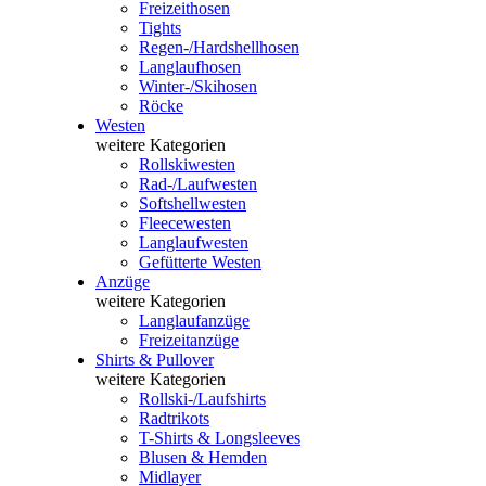
Freizeithosen
Tights
Regen-/Hardshellhosen
Langlaufhosen
Winter-/Skihosen
Röcke
Westen
weitere Kategorien
Rollskiwesten
Rad-/Laufwesten
Softshellwesten
Fleecewesten
Langlaufwesten
Gefütterte Westen
Anzüge
weitere Kategorien
Langlaufanzüge
Freizeitanzüge
Shirts & Pullover
weitere Kategorien
Rollski-/Laufshirts
Radtrikots
T-Shirts & Longsleeves
Blusen & Hemden
Midlayer