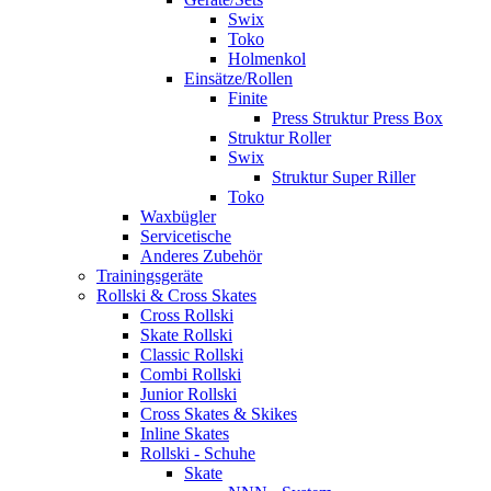
Swix
Toko
Holmenkol
Einsätze/Rollen
Finite
Press Struktur Press Box
Struktur Roller
Swix
Struktur Super Riller
Toko
Waxbügler
Servicetische
Anderes Zubehör
Trainingsgeräte
Rollski & Cross Skates
Cross Rollski
Skate Rollski
Classic Rollski
Combi Rollski
Junior Rollski
Cross Skates & Skikes
Inline Skates
Rollski - Schuhe
Skate