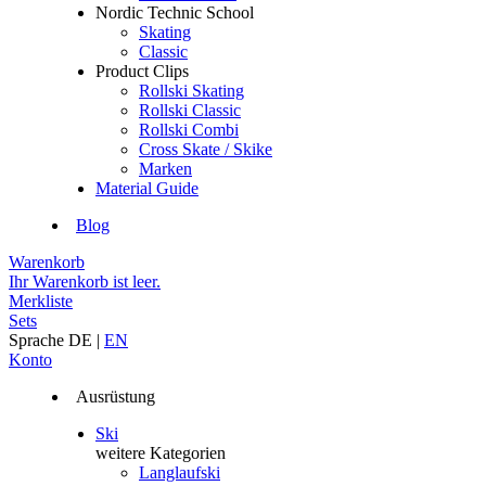
Nordic Technic School
Skating
Classic
Product Clips
Rollski Skating
Rollski Classic
Rollski Combi
Cross Skate / Skike
Marken
Material Guide
Blog
Warenkorb
Ihr Warenkorb ist leer.
Merkliste
Sets
Sprache
DE
|
EN
Konto
Ausrüstung
Ski
weitere Kategorien
Langlaufski