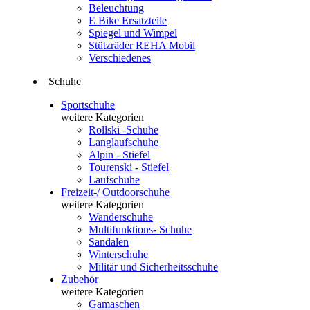
Beleuchtung
E Bike Ersatzteile
Spiegel und Wimpel
Stützräder REHA Mobil
Verschiedenes
Schuhe
Sportschuhe
weitere Kategorien
Rollski -Schuhe
Langlaufschuhe
Alpin - Stiefel
Tourenski - Stiefel
Laufschuhe
Freizeit-/ Outdoorschuhe
weitere Kategorien
Wanderschuhe
Multifunktions- Schuhe
Sandalen
Winterschuhe
Militär und Sicherheitsschuhe
Zubehör
weitere Kategorien
Gamaschen