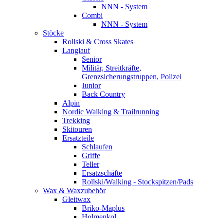
NNN - System
Combi
NNN - System
Stöcke
Rollski & Cross Skates
Langlauf
Senior
Militär, Streitkräfte,
Grenzsicherungstruppen, Polizei
Junior
Back Country
Alpin
Nordic Walking & Trailrunning
Trekking
Skitouren
Ersatzteile
Schlaufen
Griffe
Teller
Ersatzschäfte
Rollski/Walking - Stockspitzen/Pads
Wax & Waxzubehör
Gleitwax
Briko-Maplus
Holmenkol