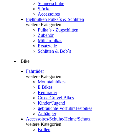
Schneeschuhe
Stöcke
Accessoires
Fjellpulken Pulka`s & Schlitten
weitere Kategorien
Pulka`s - Zugschlitten
Zubehör
Militärpulkas
Ersatzteile
Schlitten & Bob`s
Bike
Fahrräder
weitere Kategorien
Mountainbikes
E Bikes
Rennräder
Cross Gravel Bikes
Kinder/Jugend
gebrauchte Vorführ/Testbikes
Anhänger
Accessoires/Schuhe/Helme/Schutz
weitere Kategorien
Brillen