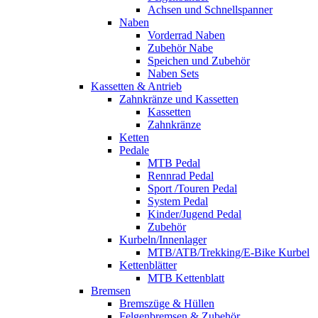
Achsen und Schnellspanner
Naben
Vorderrad Naben
Zubehör Nabe
Speichen und Zubehör
Naben Sets
Kassetten & Antrieb
Zahnkränze und Kassetten
Kassetten
Zahnkränze
Ketten
Pedale
MTB Pedal
Rennrad Pedal
Sport /Touren Pedal
System Pedal
Kinder/Jugend Pedal
Zubehör
Kurbeln/Innenlager
MTB/ATB/Trekking/E-Bike Kurbel
Kettenblätter
MTB Kettenblatt
Bremsen
Bremszüge & Hüllen
Felgenbremsen & Zubehör