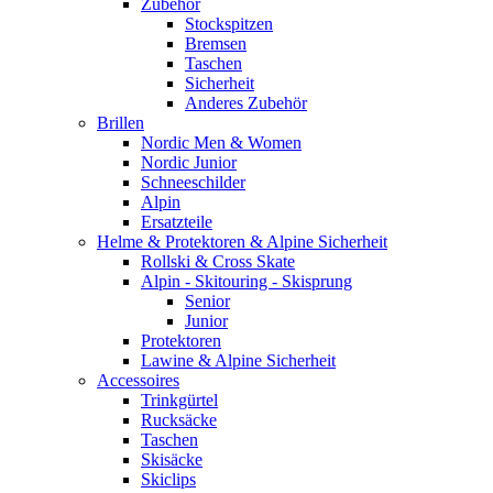
Zubehör
Stockspitzen
Bremsen
Taschen
Sicherheit
Anderes Zubehör
Brillen
Nordic Men & Women
Nordic Junior
Schneeschilder
Alpin
Ersatzteile
Helme & Protektoren & Alpine Sicherheit
Rollski & Cross Skate
Alpin - Skitouring - Skisprung
Senior
Junior
Protektoren
Lawine & Alpine Sicherheit
Accessoires
Trinkgürtel
Rucksäcke
Taschen
Skisäcke
Skiclips