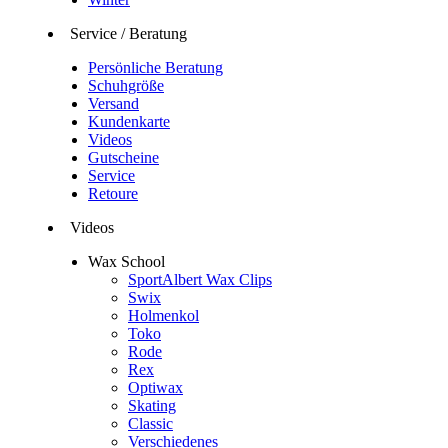
Service / Beratung
Persönliche Beratung
Schuhgröße
Versand
Kundenkarte
Videos
Gutscheine
Service
Retoure
Videos
Wax School
SportAlbert Wax Clips
Swix
Holmenkol
Toko
Rode
Rex
Optiwax
Skating
Classic
Verschiedenes