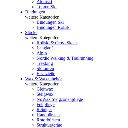
Alpinski
Touren Ski
Bindungen
weitere Kategorien
Bindungen Ski
Bindungen Rollski
Stöcke
weitere Kategorien
Rollski & Cross Skates
Langlauf
Alpin
Nordic Walking & Trailrunning
Trekking
Skitouren
Ersatzteile
Wax & Waxzubehör
weitere Kategorien
Gleitwax
Steigwax
NoWax Steigzonenpflege
Fellpflege
Reiniger
Handbürsten
Rotorbürsten
Strukturgeräte