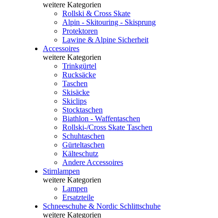
weitere Kategorien
Rollski & Cross Skate
Alpin - Skitouring - Skisprung
Protektoren
Lawine & Alpine Sicherheit
Accessoires
weitere Kategorien
Trinkgürtel
Rucksäcke
Taschen
Skisäcke
Skiclips
Stocktaschen
Biathlon - Waffentaschen
Rollski-/Cross Skate Taschen
Schuhtaschen
Gürteltaschen
Kälteschutz
Andere Accessoires
Stirnlampen
weitere Kategorien
Lampen
Ersatzteile
Schneeschuhe & Nordic Schlittschuhe
weitere Kategorien