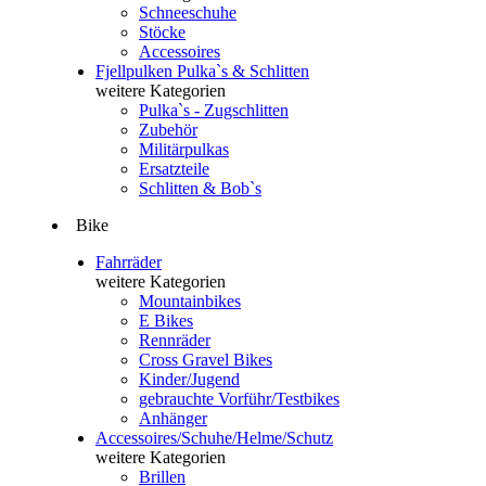
Schneeschuhe
Stöcke
Accessoires
Fjellpulken Pulka`s & Schlitten
weitere Kategorien
Pulka`s - Zugschlitten
Zubehör
Militärpulkas
Ersatzteile
Schlitten & Bob`s
Bike
Fahrräder
weitere Kategorien
Mountainbikes
E Bikes
Rennräder
Cross Gravel Bikes
Kinder/Jugend
gebrauchte Vorführ/Testbikes
Anhänger
Accessoires/Schuhe/Helme/Schutz
weitere Kategorien
Brillen