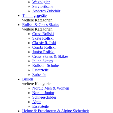
Waxbügler
Servicetische
Anderes Zubehör
Trainingsgeräte
weitere Kategorien
Rollski & Cross Skates
weitere Kategorien
Cross Rollski
Skate Rollski
Classic Rollski
Combi Rollski
Junior Rollski
Cross Skates & Skikes
Inline Skates
Rollski - Schuhe
Ersatzteile
Zubehör
Brillen
weitere Kategorien
Nordic Men & Women
Nordic Junior
Schneeschilder
Alpin
Ersatzteile
Helme & Protektoren & Alpine Sicherheit