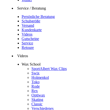
Service / Beratung
Persönliche Beratung
Schuhgröße
Versand
Kundenkarte
Videos
Gutscheine
Service
Retoure
Videos
Wax School
SportAlbert Wax Clips
Swix
Holmenkol
Toko
Rode
Rex
Optiwax
Skating
Classic
Verschiedenes