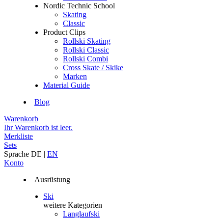
Nordic Technic School
Skating
Classic
Product Clips
Rollski Skating
Rollski Classic
Rollski Combi
Cross Skate / Skike
Marken
Material Guide
Blog
Warenkorb
Ihr Warenkorb ist leer.
Merkliste
Sets
Sprache
DE
|
EN
Konto
Ausrüstung
Ski
weitere Kategorien
Langlaufski