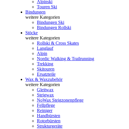
Alpinski
Touren Ski
Bindungen
weitere Kategorien
Bindungen Ski
Bindungen Rollski
Stöcke
weitere Kategorien
Rollski & Cross Skates
Langlauf
Alpin
Nordic Walking & Trailrunning
Trekking
Skitouren
Ersatzteile
Wax & Waxzubehör
weitere Kategorien
Gleitwax
Steigwax
NoWax Steigzonenpflege
Fellpflege
Reiniger
Handbürsten
Rotorbürsten
Strukturgeräte