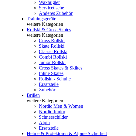
Waxbügler
Servicetische
Anderes Zubehör
Trainingsgeräte
weitere Kategorien
Rollski & Cross Skates
weitere Kategorien
Cross Rollski
Skate Rollski
Classic Rollski
Combi Rollski
Junior Rollski
Cross Skates & Skikes
Inline Skates
Rollski - Schuhe
Ersatzteile
Zubehör
Brillen
weitere Kategorien
Nordic Men & Women
Nordic Junior
Schneeschilder
Alpin
Ersatzteile
Helme & Protektoren & Alpine Sicherheit