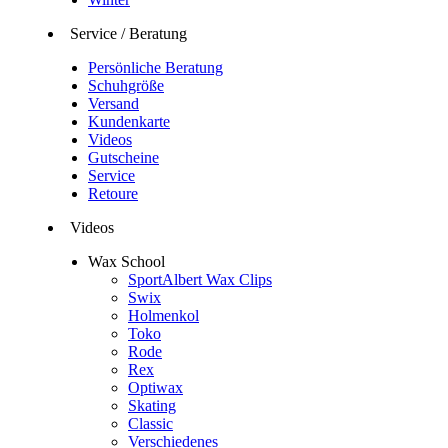
Service / Beratung
Persönliche Beratung
Schuhgröße
Versand
Kundenkarte
Videos
Gutscheine
Service
Retoure
Videos
Wax School
SportAlbert Wax Clips
Swix
Holmenkol
Toko
Rode
Rex
Optiwax
Skating
Classic
Verschiedenes