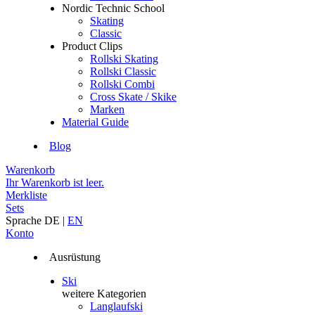
Nordic Technic School
Skating
Classic
Product Clips
Rollski Skating
Rollski Classic
Rollski Combi
Cross Skate / Skike
Marken
Material Guide
Blog
Warenkorb
Ihr Warenkorb ist leer.
Merkliste
Sets
Sprache
DE
|
EN
Konto
Ausrüstung
Ski
weitere Kategorien
Langlaufski