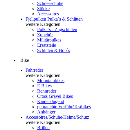
Schneeschuhe
Stöcke
Accessoires
Fjellpulken Pulka`s & Schlitten
weitere Kategorien
Pulka`s - Zugschlitten
Zubehör
Militärpulkas
Ersatzteile
Schlitten & Bob`s
Bike
Fahrräder
weitere Kategorien
Mountainbikes
E Bikes
Rennräder
Cross Gravel Bikes
Kinder/Jugend
gebrauchte Vorführ/Testbikes
Anhänger
Accessoires/Schuhe/Helme/Schutz
weitere Kategorien
Brillen