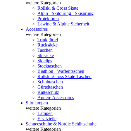
weitere Kategorien
Rollski & Cross Skate
Alpin - Skitouring - Skisprung
Protektoren
Lawine & Alpine Sicherheit
Accessoires
weitere Kategorien
Trinkgürtel
Rucksäcke
Taschen
Skisäcke
Skiclips
Stocktaschen
Biathlon - Waffentaschen
Rollski-/Cross Skate Taschen
Schuhtaschen
Gürteltaschen
Kälteschutz
Andere Accessoires
Stirnlampen
weitere Kategorien
Lampen
Ersatzteile
Schneeschuhe & Nordic Schlittschuhe
weitere Kategorien