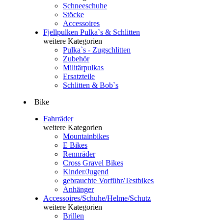
Schneeschuhe
Stöcke
Accessoires
Fjellpulken Pulka`s & Schlitten
weitere Kategorien
Pulka`s - Zugschlitten
Zubehör
Militärpulkas
Ersatzteile
Schlitten & Bob`s
Bike
Fahrräder
weitere Kategorien
Mountainbikes
E Bikes
Rennräder
Cross Gravel Bikes
Kinder/Jugend
gebrauchte Vorführ/Testbikes
Anhänger
Accessoires/Schuhe/Helme/Schutz
weitere Kategorien
Brillen