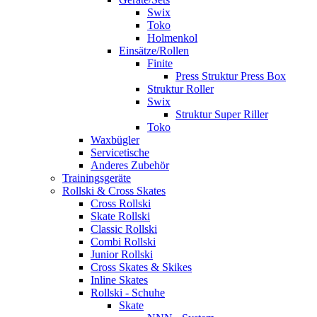
Swix
Toko
Holmenkol
Einsätze/Rollen
Finite
Press Struktur Press Box
Struktur Roller
Swix
Struktur Super Riller
Toko
Waxbügler
Servicetische
Anderes Zubehör
Trainingsgeräte
Rollski & Cross Skates
Cross Rollski
Skate Rollski
Classic Rollski
Combi Rollski
Junior Rollski
Cross Skates & Skikes
Inline Skates
Rollski - Schuhe
Skate