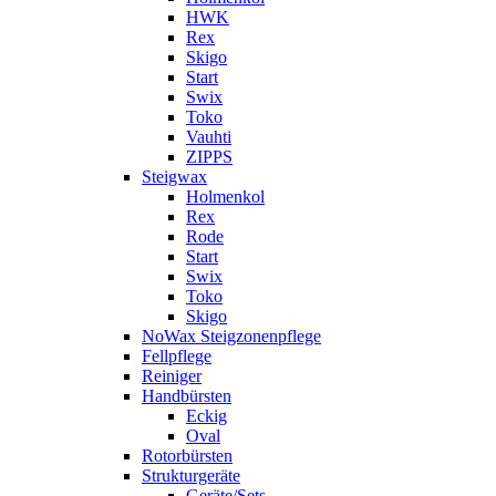
HWK
Rex
Skigo
Start
Swix
Toko
Vauhti
ZIPPS
Steigwax
Holmenkol
Rex
Rode
Start
Swix
Toko
Skigo
NoWax Steigzonenpflege
Fellpflege
Reiniger
Handbürsten
Eckig
Oval
Rotorbürsten
Strukturgeräte
Geräte/Sets