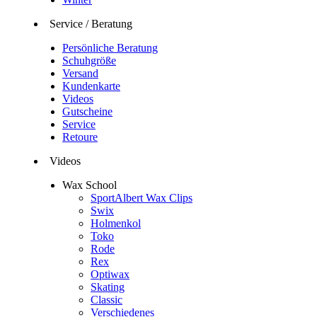
Service / Beratung
Persönliche Beratung
Schuhgröße
Versand
Kundenkarte
Videos
Gutscheine
Service
Retoure
Videos
Wax School
SportAlbert Wax Clips
Swix
Holmenkol
Toko
Rode
Rex
Optiwax
Skating
Classic
Verschiedenes