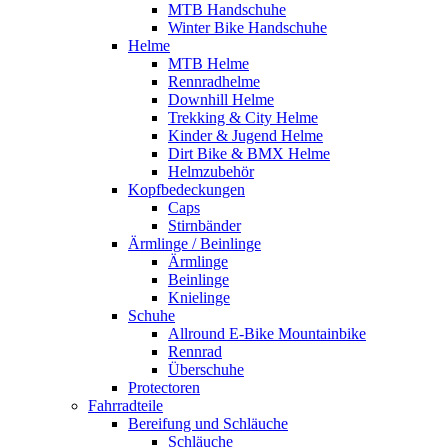
MTB Handschuhe
Winter Bike Handschuhe
Helme
MTB Helme
Rennradhelme
Downhill Helme
Trekking & City Helme
Kinder & Jugend Helme
Dirt Bike & BMX Helme
Helmzubehör
Kopfbedeckungen
Caps
Stirnbänder
Ärmlinge / Beinlinge
Ärmlinge
Beinlinge
Knielinge
Schuhe
Allround E-Bike Mountainbike
Rennrad
Überschuhe
Protectoren
Fahrradteile
Bereifung und Schläuche
Schläuche