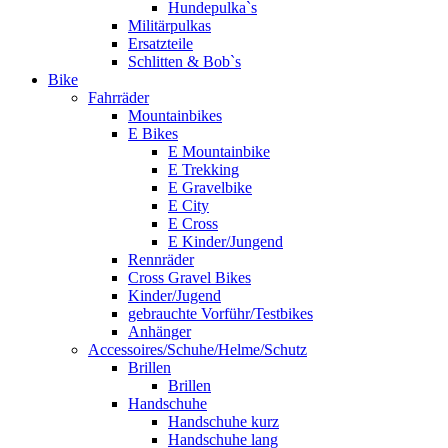
Hundepulka`s
Militärpulkas
Ersatzteile
Schlitten & Bob`s
Bike
Fahrräder
Mountainbikes
E Bikes
E Mountainbike
E Trekking
E Gravelbike
E City
E Cross
E Kinder/Jungend
Rennräder
Cross Gravel Bikes
Kinder/Jugend
gebrauchte Vorführ/Testbikes
Anhänger
Accessoires/Schuhe/Helme/Schutz
Brillen
Brillen
Handschuhe
Handschuhe kurz
Handschuhe lang