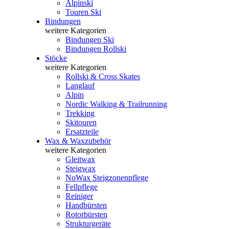
Alpinski
Touren Ski
Bindungen
weitere Kategorien
Bindungen Ski
Bindungen Rollski
Stöcke
weitere Kategorien
Rollski & Cross Skates
Langlauf
Alpin
Nordic Walking & Trailrunning
Trekking
Skitouren
Ersatzteile
Wax & Waxzubehör
weitere Kategorien
Gleitwax
Steigwax
NoWax Steigzonenpflege
Fellpflege
Reiniger
Handbürsten
Rotorbürsten
Strukturgeräte