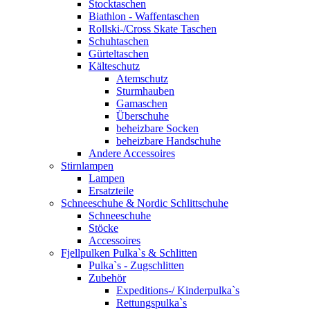
Stocktaschen
Biathlon - Waffentaschen
Rollski-/Cross Skate Taschen
Schuhtaschen
Gürteltaschen
Kälteschutz
Atemschutz
Sturmhauben
Gamaschen
Überschuhe
beheizbare Socken
beheizbare Handschuhe
Andere Accessoires
Stirnlampen
Lampen
Ersatzteile
Schneeschuhe & Nordic Schlittschuhe
Schneeschuhe
Stöcke
Accessoires
Fjellpulken Pulka`s & Schlitten
Pulka`s - Zugschlitten
Zubehör
Expeditions-/ Kinderpulka`s
Rettungspulka`s