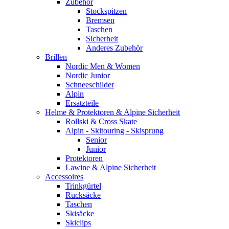
Zubehör
Stockspitzen
Bremsen
Taschen
Sicherheit
Anderes Zubehör
Brillen
Nordic Men & Women
Nordic Junior
Schneeschilder
Alpin
Ersatzteile
Helme & Protektoren & Alpine Sicherheit
Rollski & Cross Skate
Alpin - Skitouring - Skisprung
Senior
Junior
Protektoren
Lawine & Alpine Sicherheit
Accessoires
Trinkgürtel
Rucksäcke
Taschen
Skisäcke
Skiclips