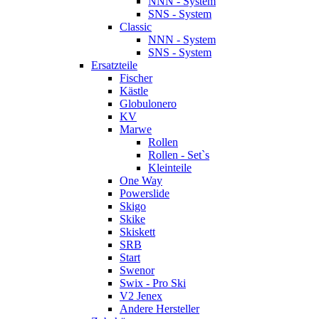
NNN - System
SNS - System
Classic
NNN - System
SNS - System
Ersatzteile
Fischer
Kästle
Globulonero
KV
Marwe
Rollen
Rollen - Set`s
Kleinteile
One Way
Powerslide
Skigo
Skike
Skiskett
SRB
Start
Swenor
Swix - Pro Ski
V2 Jenex
Andere Hersteller