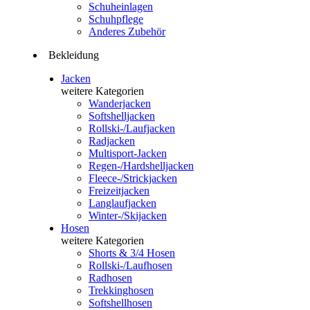
Schuheinlagen
Schuhpflege
Anderes Zubehör
Bekleidung
Jacken
weitere Kategorien
Wanderjacken
Softshelljacken
Rollski-/Laufjacken
Radjacken
Multisport-Jacken
Regen-/Hardshelljacken
Fleece-/Strickjacken
Freizeitjacken
Langlaufjacken
Winter-/Skijacken
Hosen
weitere Kategorien
Shorts & 3/4 Hosen
Rollski-/Laufhosen
Radhosen
Trekkinghosen
Softshellhosen