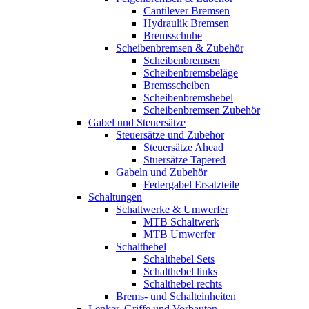
Cantilever Bremsen
Hydraulik Bremsen
Bremsschuhe
Scheibenbremsen & Zubehör
Scheibenbremsen
Scheibenbremsbeläge
Bremsscheiben
Scheibenbremshebel
Scheibenbremsen Zubehör
Gabel und Steuersätze
Steuersätze und Zubehör
Steuersätze Ahead
Stuersätze Tapered
Gabeln und Zubehör
Federgabel Ersatzteile
Schaltungen
Schaltwerke & Umwerfer
MTB Schaltwerk
MTB Umwerfer
Schalthebel
Schalthebel Sets
Schalthebel links
Schalthebel rechts
Brems- und Schalteinheiten
Lenker, Griffe und Vorbauten