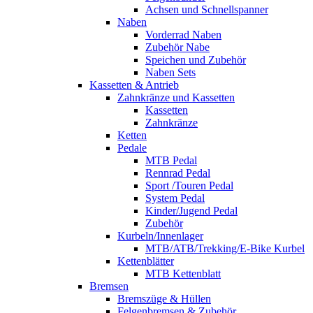
Achsen und Schnellspanner
Naben
Vorderrad Naben
Zubehör Nabe
Speichen und Zubehör
Naben Sets
Kassetten & Antrieb
Zahnkränze und Kassetten
Kassetten
Zahnkränze
Ketten
Pedale
MTB Pedal
Rennrad Pedal
Sport /Touren Pedal
System Pedal
Kinder/Jugend Pedal
Zubehör
Kurbeln/Innenlager
MTB/ATB/Trekking/E-Bike Kurbel
Kettenblätter
MTB Kettenblatt
Bremsen
Bremszüge & Hüllen
Felgenbremsen & Zubehör