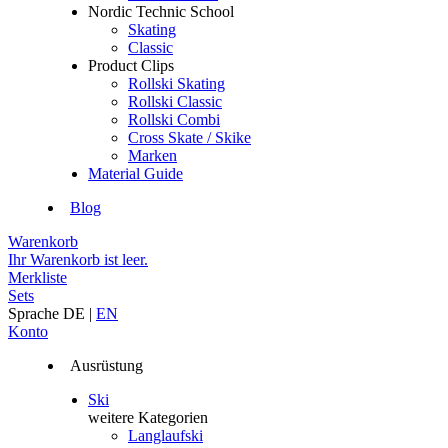
Nordic Technic School
Skating
Classic
Product Clips
Rollski Skating
Rollski Classic
Rollski Combi
Cross Skate / Skike
Marken
Material Guide
Blog
Warenkorb
Ihr Warenkorb ist leer.
Merkliste
Sets
Sprache
DE
|
EN
Konto
Ausrüstung
Ski
weitere Kategorien
Langlaufski