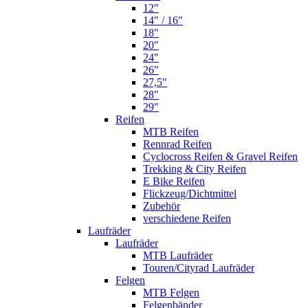
12"
14" / 16"
18"
20"
24"
26"
27,5"
28"
29"
Reifen
MTB Reifen
Rennrad Reifen
Cyclocross Reifen & Gravel Reifen
Trekking & City Reifen
E Bike Reifen
Flickzeug/Dichtmittel
Zubehör
verschiedene Reifen
Laufräder
Laufräder
MTB Laufräder
Touren/Cityrad Laufräder
Felgen
MTB Felgen
Felgenbänder