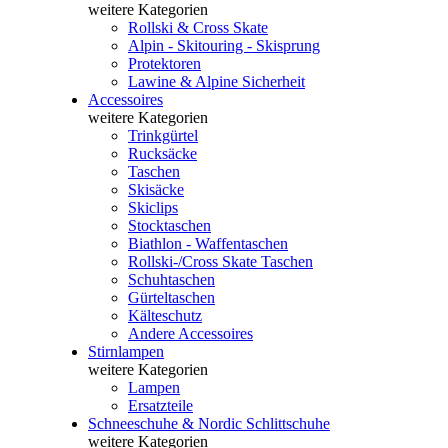
weitere Kategorien
Rollski & Cross Skate
Alpin - Skitouring - Skisprung
Protektoren
Lawine & Alpine Sicherheit
Accessoires
weitere Kategorien
Trinkgürtel
Rucksäcke
Taschen
Skisäcke
Skiclips
Stocktaschen
Biathlon - Waffentaschen
Rollski-/Cross Skate Taschen
Schuhtaschen
Gürteltaschen
Kälteschutz
Andere Accessoires
Stirnlampen
weitere Kategorien
Lampen
Ersatzteile
Schneeschuhe & Nordic Schlittschuhe
weitere Kategorien