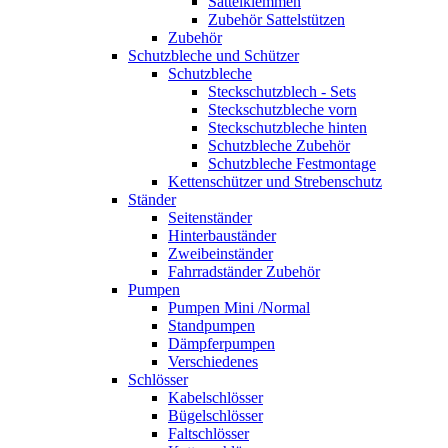
Sattelklemmen
Zubehör Sattelstützen
Zubehör
Schutzbleche und Schützer
Schutzbleche
Steckschutzblech - Sets
Steckschutzbleche vorn
Steckschutzbleche hinten
Schutzbleche Zubehör
Schutzbleche Festmontage
Kettenschützer und Strebenschutz
Ständer
Seitenständer
Hinterbauständer
Zweibeinständer
Fahrradständer Zubehör
Pumpen
Pumpen Mini /Normal
Standpumpen
Dämpferpumpen
Verschiedenes
Schlösser
Kabelschlösser
Bügelschlösser
Faltschlösser