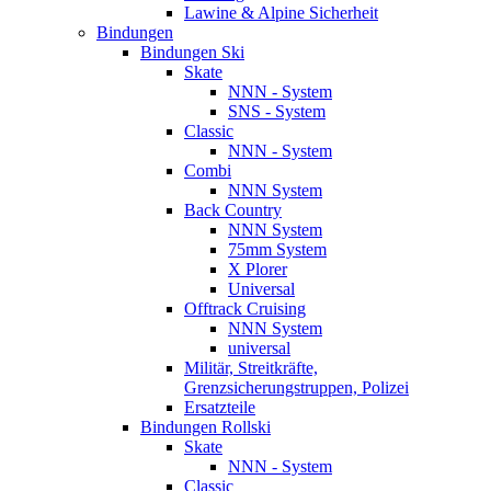
Lawine & Alpine Sicherheit
Bindungen
Bindungen Ski
Skate
NNN - System
SNS - System
Classic
NNN - System
Combi
NNN System
Back Country
NNN System
75mm System
X Plorer
Universal
Offtrack Cruising
NNN System
universal
Militär, Streitkräfte,
Grenzsicherungstruppen, Polizei
Ersatzteile
Bindungen Rollski
Skate
NNN - System
Classic