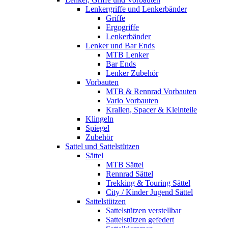
Lenkergriffe und Lenkerbänder
Griffe
Ergogriffe
Lenkerbänder
Lenker und Bar Ends
MTB Lenker
Bar Ends
Lenker Zubehör
Vorbauten
MTB & Rennrad Vorbauten
Vario Vorbauten
Krallen, Spacer & Kleinteile
Klingeln
Spiegel
Zubehör
Sattel und Sattelstützen
Sättel
MTB Sättel
Rennrad Sättel
Trekking & Touring Sättel
City / Kinder Jugend Sättel
Sattelstützen
Sattelstützen verstellbar
Sattelstützen gefedert