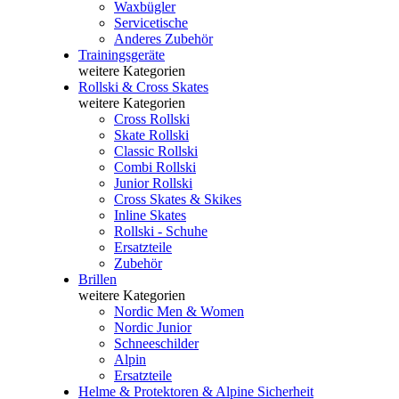
Waxbügler
Servicetische
Anderes Zubehör
Trainingsgeräte
weitere Kategorien
Rollski & Cross Skates
weitere Kategorien
Cross Rollski
Skate Rollski
Classic Rollski
Combi Rollski
Junior Rollski
Cross Skates & Skikes
Inline Skates
Rollski - Schuhe
Ersatzteile
Zubehör
Brillen
weitere Kategorien
Nordic Men & Women
Nordic Junior
Schneeschilder
Alpin
Ersatzteile
Helme & Protektoren & Alpine Sicherheit