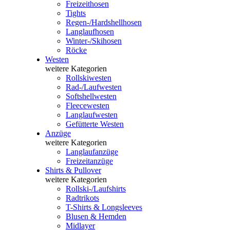
Freizeithosen
Tights
Regen-/Hardshellhosen
Langlaufhosen
Winter-/Skihosen
Röcke
Westen
weitere Kategorien
Rollskiwesten
Rad-/Laufwesten
Softshellwesten
Fleecewesten
Langlaufwesten
Gefütterte Westen
Anzüge
weitere Kategorien
Langlaufanzüge
Freizeitanzüge
Shirts & Pullover
weitere Kategorien
Rollski-/Laufshirts
Radtrikots
T-Shirts & Longsleeves
Blusen & Hemden
Midlayer