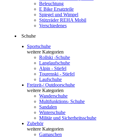
Beleuchtung
E Bike Ersatzteile
Spiegel und Wimpel
Stützräder REHA Mobil
Verschiedenes
Schuhe
Sportschuhe
weitere Kategorien
Rollski -Schuhe
Langlaufschuhe
Alpin - Stiefel
Tourenski - Stiefel
Laufschuhe
Freizeit-/ Outdoorschuhe
weitere Kategorien
Wanderschuhe
Multifunktions- Schuhe
Sandalen
Winterschuhe
Militär und Sicherheitsschuhe
Zubehör
weitere Kategorien
Gamaschen