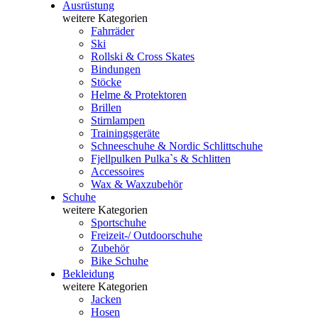
Ausrüstung
weitere Kategorien
Fahrräder
Ski
Rollski & Cross Skates
Bindungen
Stöcke
Helme & Protektoren
Brillen
Stirnlampen
Trainingsgeräte
Schneeschuhe & Nordic Schlittschuhe
Fjellpulken Pulka`s & Schlitten
Accessoires
Wax & Waxzubehör
Schuhe
weitere Kategorien
Sportschuhe
Freizeit-/ Outdoorschuhe
Zubehör
Bike Schuhe
Bekleidung
weitere Kategorien
Jacken
Hosen