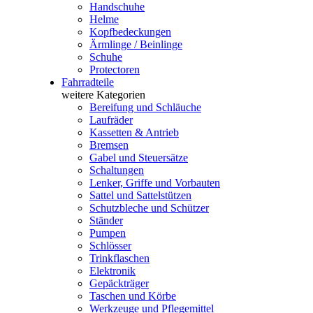
Handschuhe
Helme
Kopfbedeckungen
Ärmlinge / Beinlinge
Schuhe
Protectoren
Fahrradteile
weitere Kategorien
Bereifung und Schläuche
Laufräder
Kassetten & Antrieb
Bremsen
Gabel und Steuersätze
Schaltungen
Lenker, Griffe und Vorbauten
Sattel und Sattelstützen
Schutzbleche und Schützer
Ständer
Pumpen
Schlösser
Trinkflaschen
Elektronik
Gepäckträger
Taschen und Körbe
Werkzeuge und Pflegemittel