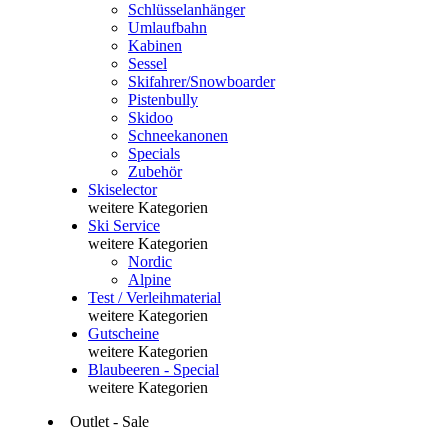
Schlüsselanhänger
Umlaufbahn
Kabinen
Sessel
Skifahrer/Snowboarder
Pistenbully
Skidoo
Schneekanonen
Specials
Zubehör
Skiselector
weitere Kategorien
Ski Service
weitere Kategorien
Nordic
Alpine
Test / Verleihmaterial
weitere Kategorien
Gutscheine
weitere Kategorien
Blaubeeren - Special
weitere Kategorien
Outlet - Sale