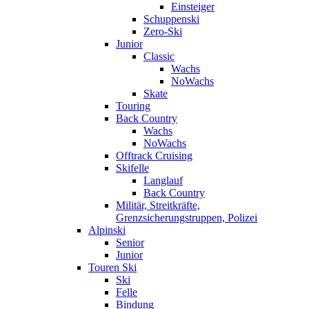
Einsteiger
Schuppenski
Zero-Ski
Junior
Classic
Wachs
NoWachs
Skate
Touring
Back Country
Wachs
NoWachs
Offtrack Cruising
Skifelle
Langlauf
Back Country
Militär, Streitkräfte,
Grenzsicherungstruppen, Polizei
Alpinski
Senior
Junior
Touren Ski
Ski
Felle
Bindung