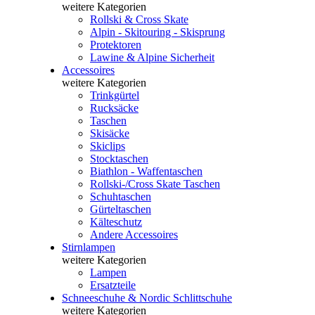
weitere Kategorien
Rollski & Cross Skate
Alpin - Skitouring - Skisprung
Protektoren
Lawine & Alpine Sicherheit
Accessoires
weitere Kategorien
Trinkgürtel
Rucksäcke
Taschen
Skisäcke
Skiclips
Stocktaschen
Biathlon - Waffentaschen
Rollski-/Cross Skate Taschen
Schuhtaschen
Gürteltaschen
Kälteschutz
Andere Accessoires
Stirnlampen
weitere Kategorien
Lampen
Ersatzteile
Schneeschuhe & Nordic Schlittschuhe
weitere Kategorien