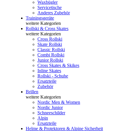
Waxbügler
Servicetische
Anderes Zubehör
Trainingsgeräte
weitere Kategorien
Rollski & Cross Skates
weitere Kategorien
Cross Rollski
Skate Rollski
Classic Rollski
Combi Rollski
Junior Rollski
Cross Skates & Skikes
Inline Skates
Rollski - Schuhe
Ersatzteile
Zubehör
Brillen
weitere Kategorien
Nordic Men & Women
Nordic Junior
Schneeschilder
Alpin
Ersatzteile
Helme & Protektoren & Alpine Sicherheit