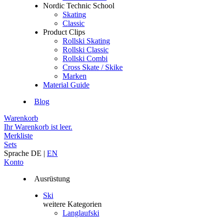
Nordic Technic School
Skating
Classic
Product Clips
Rollski Skating
Rollski Classic
Rollski Combi
Cross Skate / Skike
Marken
Material Guide
Blog
Warenkorb
Ihr Warenkorb ist leer.
Merkliste
Sets
Sprache
DE
|
EN
Konto
Ausrüstung
Ski
weitere Kategorien
Langlaufski