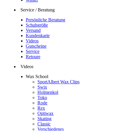
Service / Beratung
Persönliche Beratung
Schuhgröße
Versand
Kundenkarte
Videos
Gutscheine
Service
Retoure
Videos
Wax School
SportAlbert Wax Clips
Swix
Holmenkol
Toko
Rode
Rex
Optiwax
Skating
Classic
Verschiedenes