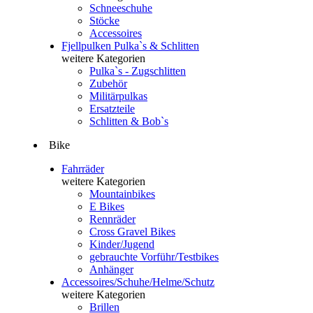
Schneeschuhe
Stöcke
Accessoires
Fjellpulken Pulka`s & Schlitten
weitere Kategorien
Pulka`s - Zugschlitten
Zubehör
Militärpulkas
Ersatzteile
Schlitten & Bob`s
Bike
Fahrräder
weitere Kategorien
Mountainbikes
E Bikes
Rennräder
Cross Gravel Bikes
Kinder/Jugend
gebrauchte Vorführ/Testbikes
Anhänger
Accessoires/Schuhe/Helme/Schutz
weitere Kategorien
Brillen