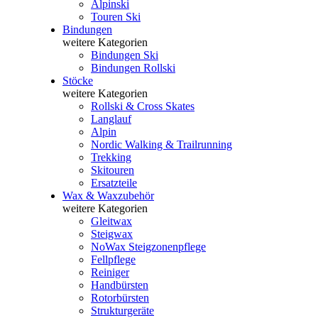
Alpinski
Touren Ski
Bindungen
weitere Kategorien
Bindungen Ski
Bindungen Rollski
Stöcke
weitere Kategorien
Rollski & Cross Skates
Langlauf
Alpin
Nordic Walking & Trailrunning
Trekking
Skitouren
Ersatzteile
Wax & Waxzubehör
weitere Kategorien
Gleitwax
Steigwax
NoWax Steigzonenpflege
Fellpflege
Reiniger
Handbürsten
Rotorbürsten
Strukturgeräte