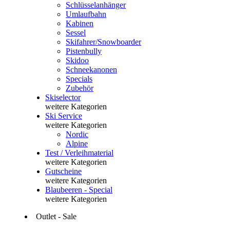
Schlüsselanhänger
Umlaufbahn
Kabinen
Sessel
Skifahrer/Snowboarder
Pistenbully
Skidoo
Schneekanonen
Specials
Zubehör
Skiselector
weitere Kategorien
Ski Service
weitere Kategorien
Nordic
Alpine
Test / Verleihmaterial
weitere Kategorien
Gutscheine
weitere Kategorien
Blaubeeren - Special
weitere Kategorien
Outlet - Sale