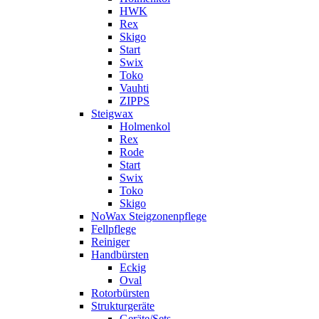
HWK
Rex
Skigo
Start
Swix
Toko
Vauhti
ZIPPS
Steigwax
Holmenkol
Rex
Rode
Start
Swix
Toko
Skigo
NoWax Steigzonenpflege
Fellpflege
Reiniger
Handbürsten
Eckig
Oval
Rotorbürsten
Strukturgeräte
Geräte/Sets