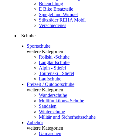
Beleuchtung
E Bike Ersatzteile
Spiegel und Wimpel
Stützräder REHA Mobil
Verschiedenes
Schuhe
Sportschuhe
weitere Kategorien
Rollski -Schuhe
Langlaufschuhe
Alpin - Stiefel
Tourenski - Stiefel
Laufschuhe
Freizeit-/ Outdoorschuhe
weitere Kategorien
Wanderschuhe
Multifunktions- Schuhe
Sandalen
Winterschuhe
Militär und Sicherheitsschuhe
Zubehör
weitere Kategorien
Gamaschen