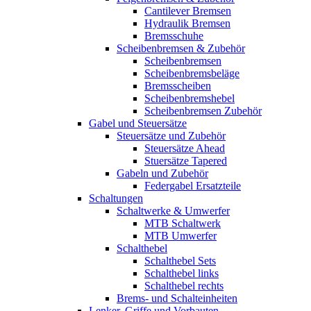
Cantilever Bremsen
Hydraulik Bremsen
Bremsschuhe
Scheibenbremsen & Zubehör
Scheibenbremsen
Scheibenbremsbeläge
Bremsscheiben
Scheibenbremshebel
Scheibenbremsen Zubehör
Gabel und Steuersätze
Steuersätze und Zubehör
Steuersätze Ahead
Stuersätze Tapered
Gabeln und Zubehör
Federgabel Ersatzteile
Schaltungen
Schaltwerke & Umwerfer
MTB Schaltwerk
MTB Umwerfer
Schalthebel
Schalthebel Sets
Schalthebel links
Schalthebel rechts
Brems- und Schalteinheiten
Lenker, Griffe und Vorbauten