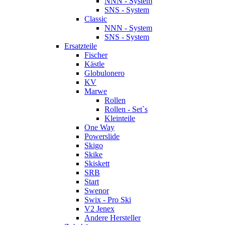
NNN - System
SNS - System
Classic
NNN - System
SNS - System
Ersatzteile
Fischer
Kästle
Globulonero
KV
Marwe
Rollen
Rollen - Set`s
Kleinteile
One Way
Powerslide
Skigo
Skike
Skiskett
SRB
Start
Swenor
Swix - Pro Ski
V2 Jenex
Andere Hersteller