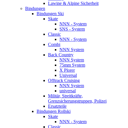
Lawine & Alpine Sicherheit
Bindungen
Bindungen Ski
Skate
NNN - System
SNS - System
Classic
NNN - System
Combi
NNN System
Back Country
NNN System
75mm System
X Plorer
Universal
Offtrack Cruising
NNN System
universal
Militär, Streitkräfte,
Grenzsicherungstruppen, Polizei
Ersatzteile
Bindungen Rollski
Skate
NNN - System
Classic