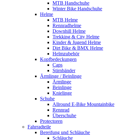
MTB Handschuhe
Winter Bike Handschuhe
Helme
MTB Helme
Rennradhelme
Downhill Helme
Trekking & City Helme
Kinder & Jugend Helme
Dirt Bike & BMX Helme
Helmzubehör
Kopfbedeckungen
Caps
Stirnbänder
Ärmlinge / Beinlinge
Ärmlinge
Beinlinge
Knielinge
Schuhe
Allround E-Bike Mountainbike
Rennrad
Überschuhe
Protectoren
Fahrradteile
Bereifung und Schläuche
Schläuche