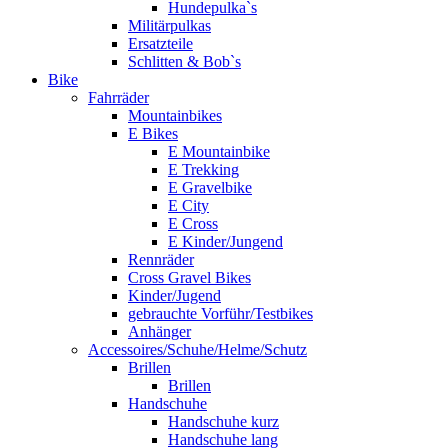
Hundepulka`s
Militärpulkas
Ersatzteile
Schlitten & Bob`s
Bike
Fahrräder
Mountainbikes
E Bikes
E Mountainbike
E Trekking
E Gravelbike
E City
E Cross
E Kinder/Jungend
Rennräder
Cross Gravel Bikes
Kinder/Jugend
gebrauchte Vorführ/Testbikes
Anhänger
Accessoires/Schuhe/Helme/Schutz
Brillen
Brillen
Handschuhe
Handschuhe kurz
Handschuhe lang