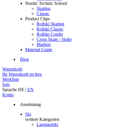
Nordic Technic School
Skating
Classic
Product Clips
Rollski Skating
Rollski Classic
Rollski Combi
Cross Skate / Skike
Marken
Material Guide
Blog
Warenkorb
Ihr Warenkorb ist leer.
Merkliste
Sets
Sprache
DE
|
EN
Konto
Ausrüstung
Ski
weitere Kategorien
Langlaufski