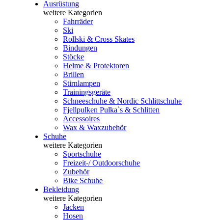
Ausrüstung
weitere Kategorien
Fahrräder
Ski
Rollski & Cross Skates
Bindungen
Stöcke
Helme & Protektoren
Brillen
Stirnlampen
Trainingsgeräte
Schneeschuhe & Nordic Schlittschuhe
Fjellpulken Pulka`s & Schlitten
Accessoires
Wax & Waxzubehör
Schuhe
weitere Kategorien
Sportschuhe
Freizeit-/ Outdoorschuhe
Zubehör
Bike Schuhe
Bekleidung
weitere Kategorien
Jacken
Hosen