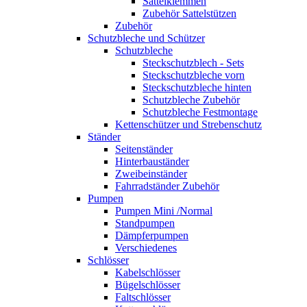
Sattelklemmen
Zubehör Sattelstützen
Zubehör
Schutzbleche und Schützer
Schutzbleche
Steckschutzblech - Sets
Steckschutzbleche vorn
Steckschutzbleche hinten
Schutzbleche Zubehör
Schutzbleche Festmontage
Kettenschützer und Strebenschutz
Ständer
Seitenständer
Hinterbauständer
Zweibeinständer
Fahrradständer Zubehör
Pumpen
Pumpen Mini /Normal
Standpumpen
Dämpferpumpen
Verschiedenes
Schlösser
Kabelschlösser
Bügelschlösser
Faltschlösser