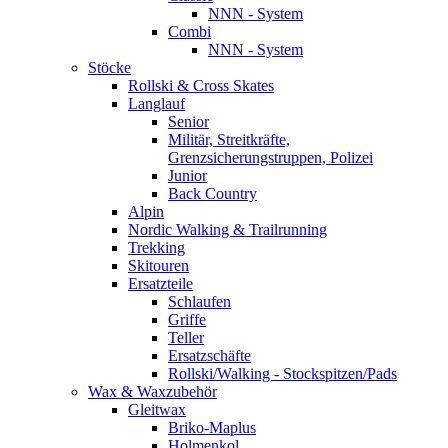
NNN - System
Combi
NNN - System
Stöcke
Rollski & Cross Skates
Langlauf
Senior
Militär, Streitkräfte,
Grenzsicherungstruppen, Polizei
Junior
Back Country
Alpin
Nordic Walking & Trailrunning
Trekking
Skitouren
Ersatzteile
Schlaufen
Griffe
Teller
Ersatzschäfte
Rollski/Walking - Stockspitzen/Pads
Wax & Waxzubehör
Gleitwax
Briko-Maplus
Holmenkol