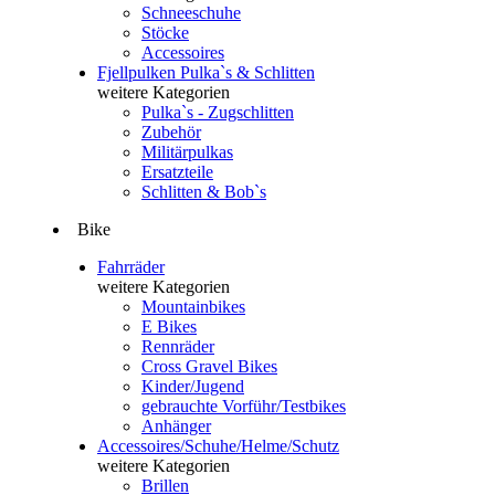
Schneeschuhe
Stöcke
Accessoires
Fjellpulken Pulka`s & Schlitten
weitere Kategorien
Pulka`s - Zugschlitten
Zubehör
Militärpulkas
Ersatzteile
Schlitten & Bob`s
Bike
Fahrräder
weitere Kategorien
Mountainbikes
E Bikes
Rennräder
Cross Gravel Bikes
Kinder/Jugend
gebrauchte Vorführ/Testbikes
Anhänger
Accessoires/Schuhe/Helme/Schutz
weitere Kategorien
Brillen