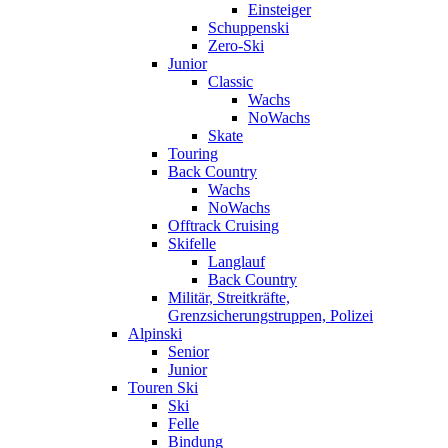
Einsteiger
Schuppenski
Zero-Ski
Junior
Classic
Wachs
NoWachs
Skate
Touring
Back Country
Wachs
NoWachs
Offtrack Cruising
Skifelle
Langlauf
Back Country
Militär, Streitkräfte,
Grenzsicherungstruppen, Polizei
Alpinski
Senior
Junior
Touren Ski
Ski
Felle
Bindung