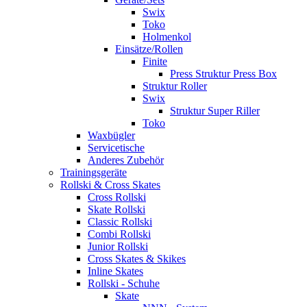
Swix
Toko
Holmenkol
Einsätze/Rollen
Finite
Press Struktur Press Box
Struktur Roller
Swix
Struktur Super Riller
Toko
Waxbügler
Servicetische
Anderes Zubehör
Trainingsgeräte
Rollski & Cross Skates
Cross Rollski
Skate Rollski
Classic Rollski
Combi Rollski
Junior Rollski
Cross Skates & Skikes
Inline Skates
Rollski - Schuhe
Skate