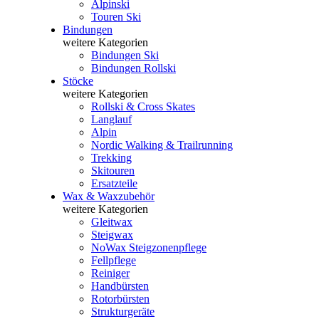
Alpinski
Touren Ski
Bindungen
weitere Kategorien
Bindungen Ski
Bindungen Rollski
Stöcke
weitere Kategorien
Rollski & Cross Skates
Langlauf
Alpin
Nordic Walking & Trailrunning
Trekking
Skitouren
Ersatzteile
Wax & Waxzubehör
weitere Kategorien
Gleitwax
Steigwax
NoWax Steigzonenpflege
Fellpflege
Reiniger
Handbürsten
Rotorbürsten
Strukturgeräte