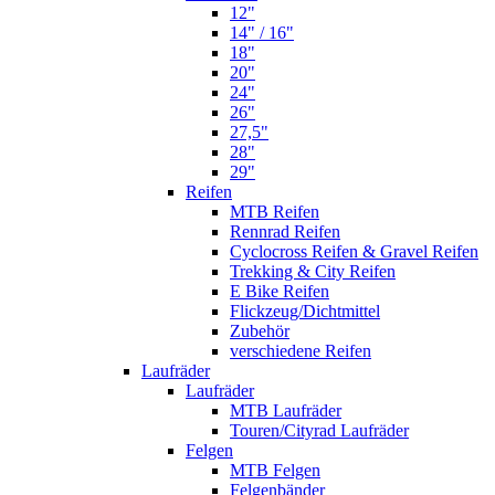
12"
14" / 16"
18"
20"
24"
26"
27,5"
28"
29"
Reifen
MTB Reifen
Rennrad Reifen
Cyclocross Reifen & Gravel Reifen
Trekking & City Reifen
E Bike Reifen
Flickzeug/Dichtmittel
Zubehör
verschiedene Reifen
Laufräder
Laufräder
MTB Laufräder
Touren/Cityrad Laufräder
Felgen
MTB Felgen
Felgenbänder