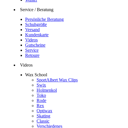
Service / Beratung
Persönliche Beratung
Schuhgröße
Versand
Kundenkarte
Videos
Gutscheine
Service
Retoure
Videos
Wax School
SportAlbert Wax Clips
Swix
Holmenkol
Toko
Rode
Rex
Optiwax
Skating
Classic
Verschiedenes