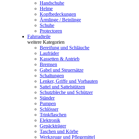
Handschuhe
Helme
Kopfbedeckungen
Ärmlinge / Beinlinge
Schuhe
Protectoren
Fahrradteile
weitere Kategorien
Bereifung und Schläuche
Laufräder
Kassetten & Antrieb
Bremsen
Gabel und Steuersätze
Schaltungen
Lenker, Griffe und Vorbauten
Sattel und Sattelstützen
Schutzbleche und Schützer
Ständer
Pumpen
Schlösser
Trinkflaschen
Elektronik
Gepäckträger
Taschen und Körbe
Werkzeuge und Pflegemittel