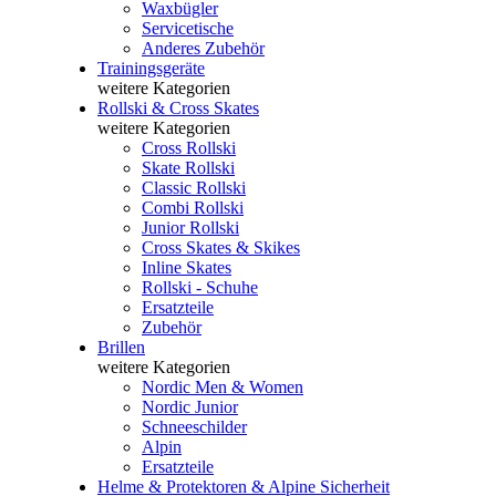
Waxbügler
Servicetische
Anderes Zubehör
Trainingsgeräte
weitere Kategorien
Rollski & Cross Skates
weitere Kategorien
Cross Rollski
Skate Rollski
Classic Rollski
Combi Rollski
Junior Rollski
Cross Skates & Skikes
Inline Skates
Rollski - Schuhe
Ersatzteile
Zubehör
Brillen
weitere Kategorien
Nordic Men & Women
Nordic Junior
Schneeschilder
Alpin
Ersatzteile
Helme & Protektoren & Alpine Sicherheit