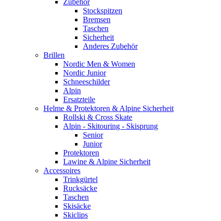
Zubehör
Stockspitzen
Bremsen
Taschen
Sicherheit
Anderes Zubehör
Brillen
Nordic Men & Women
Nordic Junior
Schneeschilder
Alpin
Ersatzteile
Helme & Protektoren & Alpine Sicherheit
Rollski & Cross Skate
Alpin - Skitouring - Skisprung
Senior
Junior
Protektoren
Lawine & Alpine Sicherheit
Accessoires
Trinkgürtel
Rucksäcke
Taschen
Skisäcke
Skiclips