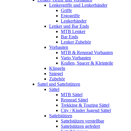
Lenkergriffe und Lenkerbänder
Griffe
Ergogriffe
Lenkerbänder
Lenker und Bar Ends
MTB Lenker
Bar Ends
Lenker Zubehör
Vorbauten
MTB & Rennrad Vorbauten
Vario Vorbauten
Krallen, Spacer & Kleinteile
Klingeln
Spiegel
Zubehör
Sattel und Sattelstützen
Sättel
MTB Sättel
Rennrad Sättel
Trekking & Touring Sättel
City / Kinder Jugend Sättel
Sattelstützen
Sattelstützen verstellbar
Sattelstützen gefedert