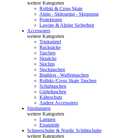
weitere Kategorien
Rollski & Cross Skate
Alpin - Skitouring - Skisprung
Protektoren
Lawine & Alpine Sicherheit
Accessoires
weitere Kategorien
Trinkgürtel
Rucksäcke
Taschen
Skisäcke
Skiclips
Stocktaschen
Biathlon - Waffentaschen
Rollski-/Cross Skate Taschen
Schuhtaschen
Gürteltaschen
Kälteschutz
Andere Accessoires
Stirnlampen
weitere Kategorien
Lampen
Ersatzteile
Schneeschuhe & Nordic Schlittschuhe
weitere Kategorien