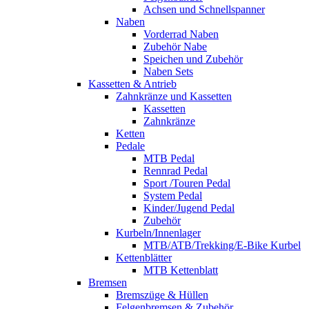
Achsen und Schnellspanner
Naben
Vorderrad Naben
Zubehör Nabe
Speichen und Zubehör
Naben Sets
Kassetten & Antrieb
Zahnkränze und Kassetten
Kassetten
Zahnkränze
Ketten
Pedale
MTB Pedal
Rennrad Pedal
Sport /Touren Pedal
System Pedal
Kinder/Jugend Pedal
Zubehör
Kurbeln/Innenlager
MTB/ATB/Trekking/E-Bike Kurbel
Kettenblätter
MTB Kettenblatt
Bremsen
Bremszüge & Hüllen
Felgenbremsen & Zubehör