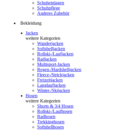
Schuheinlagen
Schuhpflege
Anderes Zubehör
Bekleidung
Jacken
weitere Kategorien
Wanderjacken
Softshelljacken
Rollski-/Laufjacken
Radjacken
Multisport-Jacken
Regen-/Hardshelljacken
Fleece-/Strickjacken
Freizeitjacken
Langlaufjacken
Winter-/Skijacken
Hosen
weitere Kategorien
Shorts & 3/4 Hosen
Rollski-/Laufhosen
Radhosen
Trekkinghosen
Softshellhosen