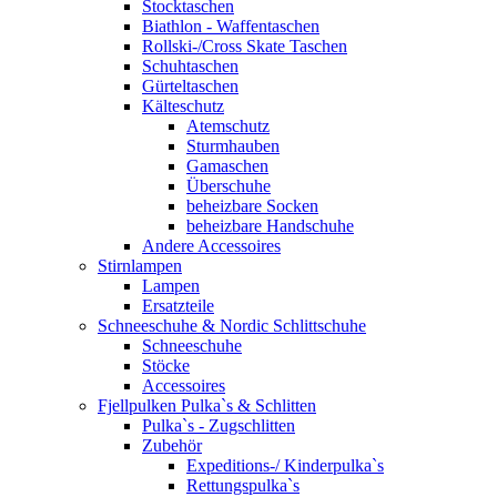
Stocktaschen
Biathlon - Waffentaschen
Rollski-/Cross Skate Taschen
Schuhtaschen
Gürteltaschen
Kälteschutz
Atemschutz
Sturmhauben
Gamaschen
Überschuhe
beheizbare Socken
beheizbare Handschuhe
Andere Accessoires
Stirnlampen
Lampen
Ersatzteile
Schneeschuhe & Nordic Schlittschuhe
Schneeschuhe
Stöcke
Accessoires
Fjellpulken Pulka`s & Schlitten
Pulka`s - Zugschlitten
Zubehör
Expeditions-/ Kinderpulka`s
Rettungspulka`s