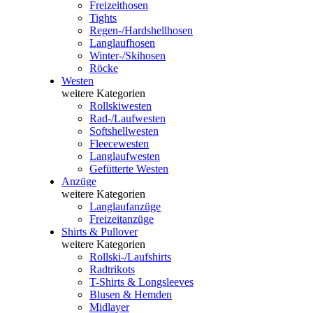
Freizeithosen
Tights
Regen-/Hardshellhosen
Langlaufhosen
Winter-/Skihosen
Röcke
Westen
weitere Kategorien
Rollskiwesten
Rad-/Laufwesten
Softshellwesten
Fleecewesten
Langlaufwesten
Gefütterte Westen
Anzüge
weitere Kategorien
Langlaufanzüge
Freizeitanzüge
Shirts & Pullover
weitere Kategorien
Rollski-/Laufshirts
Radtrikots
T-Shirts & Longsleeves
Blusen & Hemden
Midlayer