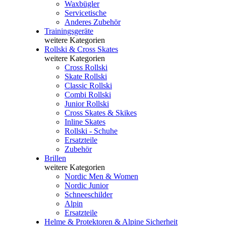
Waxbügler
Servicetische
Anderes Zubehör
Trainingsgeräte
weitere Kategorien
Rollski & Cross Skates
weitere Kategorien
Cross Rollski
Skate Rollski
Classic Rollski
Combi Rollski
Junior Rollski
Cross Skates & Skikes
Inline Skates
Rollski - Schuhe
Ersatzteile
Zubehör
Brillen
weitere Kategorien
Nordic Men & Women
Nordic Junior
Schneeschilder
Alpin
Ersatzteile
Helme & Protektoren & Alpine Sicherheit