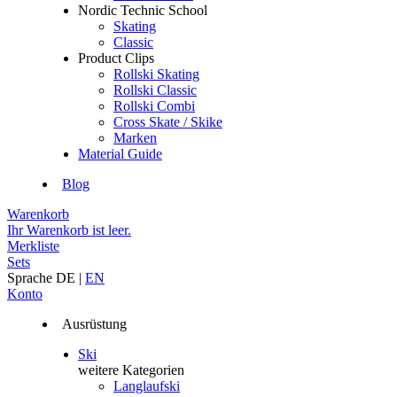
Nordic Technic School
Skating
Classic
Product Clips
Rollski Skating
Rollski Classic
Rollski Combi
Cross Skate / Skike
Marken
Material Guide
Blog
Warenkorb
Ihr Warenkorb ist leer.
Merkliste
Sets
Sprache
DE
|
EN
Konto
Ausrüstung
Ski
weitere Kategorien
Langlaufski