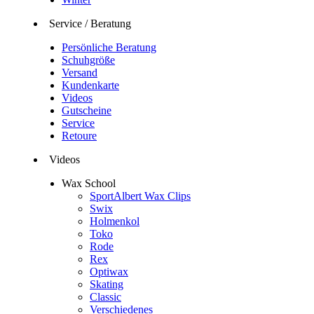
Service / Beratung
Persönliche Beratung
Schuhgröße
Versand
Kundenkarte
Videos
Gutscheine
Service
Retoure
Videos
Wax School
SportAlbert Wax Clips
Swix
Holmenkol
Toko
Rode
Rex
Optiwax
Skating
Classic
Verschiedenes