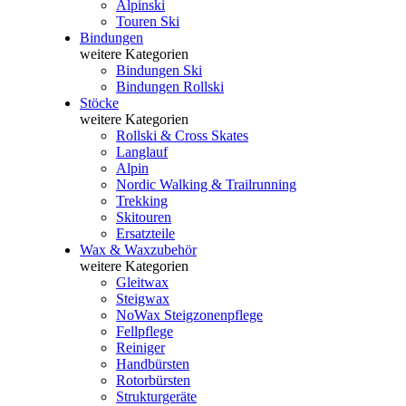
Alpinski
Touren Ski
Bindungen
weitere Kategorien
Bindungen Ski
Bindungen Rollski
Stöcke
weitere Kategorien
Rollski & Cross Skates
Langlauf
Alpin
Nordic Walking & Trailrunning
Trekking
Skitouren
Ersatzteile
Wax & Waxzubehör
weitere Kategorien
Gleitwax
Steigwax
NoWax Steigzonenpflege
Fellpflege
Reiniger
Handbürsten
Rotorbürsten
Strukturgeräte