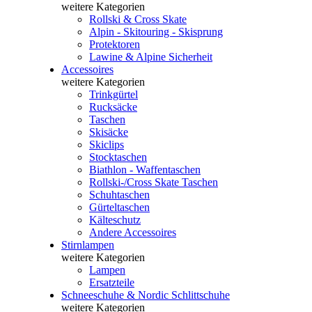
weitere Kategorien
Rollski & Cross Skate
Alpin - Skitouring - Skisprung
Protektoren
Lawine & Alpine Sicherheit
Accessoires
weitere Kategorien
Trinkgürtel
Rucksäcke
Taschen
Skisäcke
Skiclips
Stocktaschen
Biathlon - Waffentaschen
Rollski-/Cross Skate Taschen
Schuhtaschen
Gürteltaschen
Kälteschutz
Andere Accessoires
Stirnlampen
weitere Kategorien
Lampen
Ersatzteile
Schneeschuhe & Nordic Schlittschuhe
weitere Kategorien