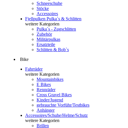
Schneeschuhe
Stöcke
Accessoires
Fjellpulken Pulka`s & Schlitten
weitere Kategorien
Pulka`s - Zugschlitten
Zubehör
Militärpulkas
Ersatzteile
Schlitten & Bob`s
Bike
Fahrräder
weitere Kategorien
Mountainbikes
E Bikes
Rennräder
Cross Gravel Bikes
Kinder/Jugend
gebrauchte Vorführ/Testbikes
Anhänger
Accessoires/Schuhe/Helme/Schutz
weitere Kategorien
Brillen