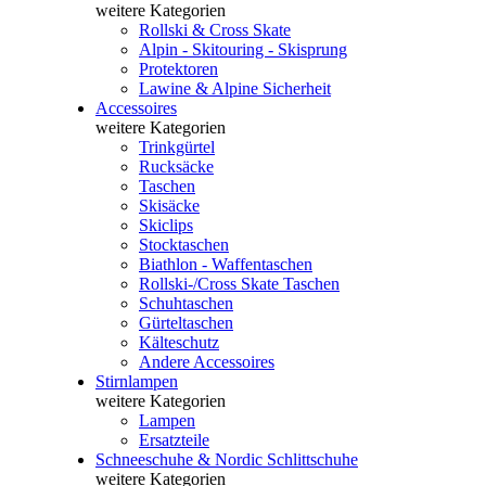
weitere Kategorien
Rollski & Cross Skate
Alpin - Skitouring - Skisprung
Protektoren
Lawine & Alpine Sicherheit
Accessoires
weitere Kategorien
Trinkgürtel
Rucksäcke
Taschen
Skisäcke
Skiclips
Stocktaschen
Biathlon - Waffentaschen
Rollski-/Cross Skate Taschen
Schuhtaschen
Gürteltaschen
Kälteschutz
Andere Accessoires
Stirnlampen
weitere Kategorien
Lampen
Ersatzteile
Schneeschuhe & Nordic Schlittschuhe
weitere Kategorien