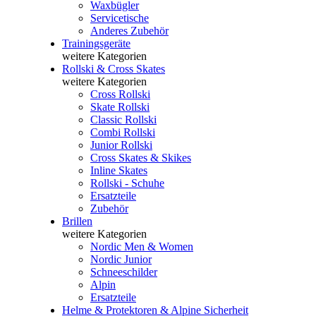
Waxbügler
Servicetische
Anderes Zubehör
Trainingsgeräte
weitere Kategorien
Rollski & Cross Skates
weitere Kategorien
Cross Rollski
Skate Rollski
Classic Rollski
Combi Rollski
Junior Rollski
Cross Skates & Skikes
Inline Skates
Rollski - Schuhe
Ersatzteile
Zubehör
Brillen
weitere Kategorien
Nordic Men & Women
Nordic Junior
Schneeschilder
Alpin
Ersatzteile
Helme & Protektoren & Alpine Sicherheit