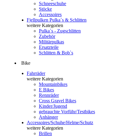
Schneeschuhe
Stöcke
Accessoires
Fjellpulken Pulka`s & Schlitten
weitere Kategorien
Pulka`s - Zugschlitten
Zubehör
Militärpulkas
Ersatzteile
Schlitten & Bob`s
Bike
Fahrräder
weitere Kategorien
Mountainbikes
E Bikes
Rennräder
Cross Gravel Bikes
Kinder/Jugend
gebrauchte Vorführ/Testbikes
Anhänger
Accessoires/Schuhe/Helme/Schutz
weitere Kategorien
Brillen