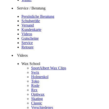
Service / Beratung
Persönliche Beratung
Schuhgröße
Versand
Kundenkarte
Videos
Gutscheine
Service
Retoure
Videos
Wax School
SportAlbert Wax Clips
Swix
Holmenkol
Toko
Rode
Rex
Optiwax
Skating
Classic
Verschiedenes