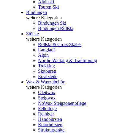
Alpinski
Touren Ski
Bindungen
weitere Kategorien
Bindungen Ski
Bindungen Rollski
Stöcke
weitere Kategorien
Rollski & Cross Skates
Langlauf
Alpin
Nordic Walking & Trailrunning
Trekking
Skitouren
Ersatzteile
Wax & Waxzubehör
weitere Kategorien
Gleitwax
Steigwax
NoWax Steigzonenpflege
Fellpflege
Reiniger
Handbürsten
Rotorbürsten
Strukturgeräte