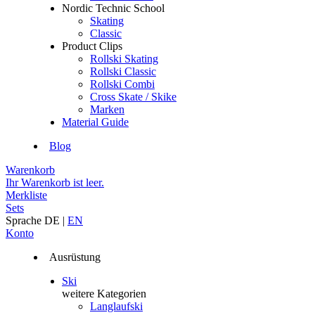
Nordic Technic School
Skating
Classic
Product Clips
Rollski Skating
Rollski Classic
Rollski Combi
Cross Skate / Skike
Marken
Material Guide
Blog
Warenkorb
Ihr Warenkorb ist leer.
Merkliste
Sets
Sprache
DE
|
EN
Konto
Ausrüstung
Ski
weitere Kategorien
Langlaufski