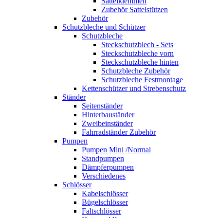
Sattelklemmen
Zubehör Sattelstützen
Zubehör
Schutzbleche und Schützer
Schutzbleche
Steckschutzblech - Sets
Steckschutzbleche vorn
Steckschutzbleche hinten
Schutzbleche Zubehör
Schutzbleche Festmontage
Kettenschützer und Strebenschutz
Ständer
Seitenständer
Hinterbauständer
Zweibeinständer
Fahrradständer Zubehör
Pumpen
Pumpen Mini /Normal
Standpumpen
Dämpferpumpen
Verschiedenes
Schlösser
Kabelschlösser
Bügelschlösser
Faltschlösser