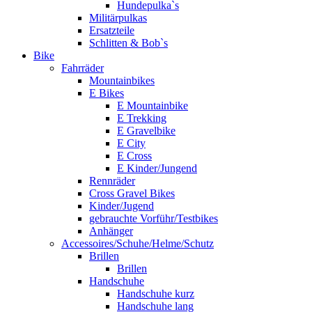
Hundepulka`s
Militärpulkas
Ersatzteile
Schlitten & Bob`s
Bike
Fahrräder
Mountainbikes
E Bikes
E Mountainbike
E Trekking
E Gravelbike
E City
E Cross
E Kinder/Jungend
Rennräder
Cross Gravel Bikes
Kinder/Jugend
gebrauchte Vorführ/Testbikes
Anhänger
Accessoires/Schuhe/Helme/Schutz
Brillen
Brillen
Handschuhe
Handschuhe kurz
Handschuhe lang