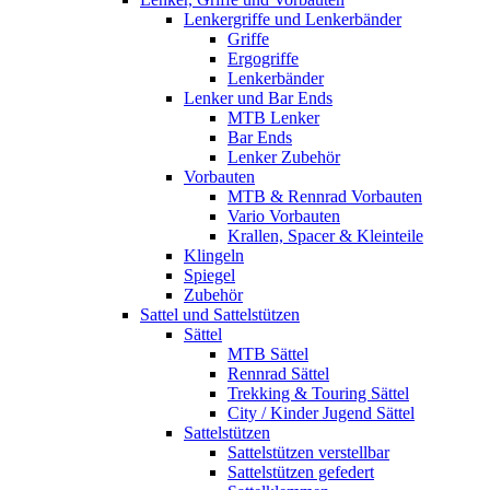
Lenkergriffe und Lenkerbänder
Griffe
Ergogriffe
Lenkerbänder
Lenker und Bar Ends
MTB Lenker
Bar Ends
Lenker Zubehör
Vorbauten
MTB & Rennrad Vorbauten
Vario Vorbauten
Krallen, Spacer & Kleinteile
Klingeln
Spiegel
Zubehör
Sattel und Sattelstützen
Sättel
MTB Sättel
Rennrad Sättel
Trekking & Touring Sättel
City / Kinder Jugend Sättel
Sattelstützen
Sattelstützen verstellbar
Sattelstützen gefedert