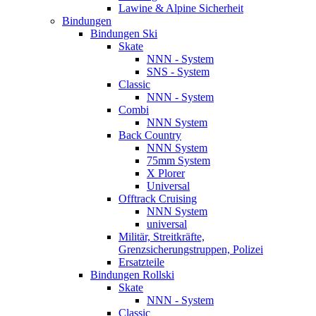
Lawine & Alpine Sicherheit
Bindungen
Bindungen Ski
Skate
NNN - System
SNS - System
Classic
NNN - System
Combi
NNN System
Back Country
NNN System
75mm System
X Plorer
Universal
Offtrack Cruising
NNN System
universal
Militär, Streitkräfte,
Grenzsicherungstruppen, Polizei
Ersatzteile
Bindungen Rollski
Skate
NNN - System
Classic