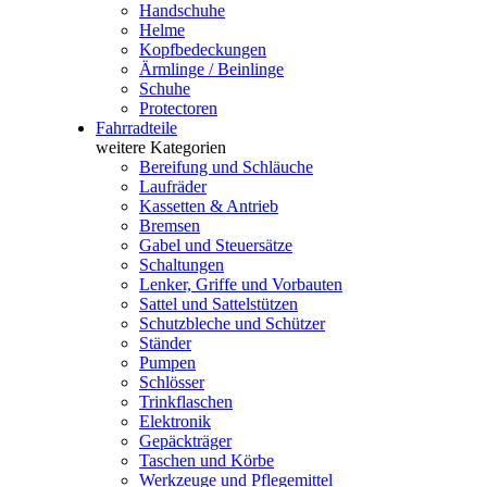
Handschuhe
Helme
Kopfbedeckungen
Ärmlinge / Beinlinge
Schuhe
Protectoren
Fahrradteile
weitere Kategorien
Bereifung und Schläuche
Laufräder
Kassetten & Antrieb
Bremsen
Gabel und Steuersätze
Schaltungen
Lenker, Griffe und Vorbauten
Sattel und Sattelstützen
Schutzbleche und Schützer
Ständer
Pumpen
Schlösser
Trinkflaschen
Elektronik
Gepäckträger
Taschen und Körbe
Werkzeuge und Pflegemittel