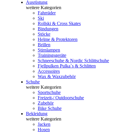
Ausrüstung
weitere Kategorien
Fahrräder
Ski
Rollski & Cross Skates
Bindungen
Stöcke
Helme & Protektoren
Brillen
Stirnlampen
Trainingsgeräte
Schneeschuhe & Nordic Schlittschuhe
Fjellpulken Pulka`s & Schlitten
Accessoires
Wax & Waxzubehör
Schuhe
weitere Kategorien
Sportschuhe
Freizeit-/ Outdoorschuhe
Zubehör
Bike Schuhe
Bekleidung
weitere Kategorien
Jacken
Hosen