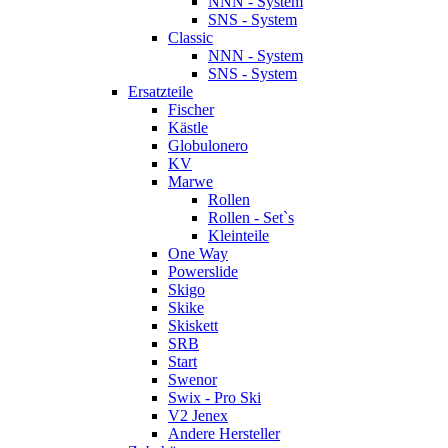
NNN - System
SNS - System
Classic
NNN - System
SNS - System
Ersatzteile
Fischer
Kästle
Globulonero
KV
Marwe
Rollen
Rollen - Set`s
Kleinteile
One Way
Powerslide
Skigo
Skike
Skiskett
SRB
Start
Swenor
Swix - Pro Ski
V2 Jenex
Andere Hersteller