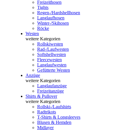
Freizeithosen
Tights
Regen-/Hardshellhosen
Langlaufhosen
Winter-/Skihosen
Röcke
Westen
weitere Kategorien
Rollskiwesten
Rad-/Laufwesten
Softshellwesten
Fleecewesten
Langlaufwesten
Gefütterte Westen
Anzüge
weitere Kategorien
Langlaufanzüge
Freizeitanzüge
Shirts & Pullover
weitere Kategorien
Rollski-/Laufshirts
Radtrikots
T-Shirts & Longsleeves
Blusen & Hemden
Midlayer