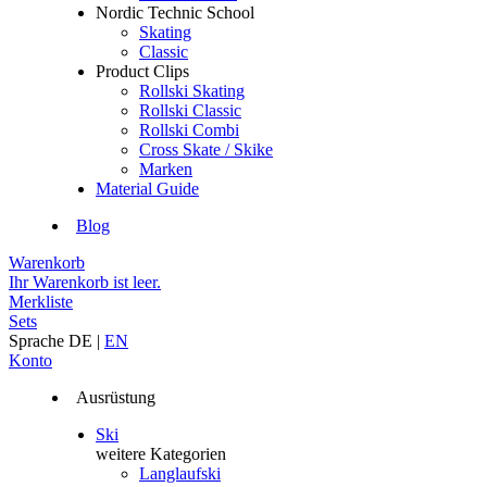
Nordic Technic School
Skating
Classic
Product Clips
Rollski Skating
Rollski Classic
Rollski Combi
Cross Skate / Skike
Marken
Material Guide
Blog
Warenkorb
Ihr Warenkorb ist leer.
Merkliste
Sets
Sprache
DE
|
EN
Konto
Ausrüstung
Ski
weitere Kategorien
Langlaufski