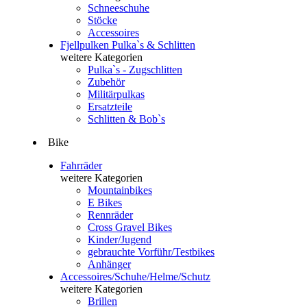
Schneeschuhe
Stöcke
Accessoires
Fjellpulken Pulka`s & Schlitten
weitere Kategorien
Pulka`s - Zugschlitten
Zubehör
Militärpulkas
Ersatzteile
Schlitten & Bob`s
Bike
Fahrräder
weitere Kategorien
Mountainbikes
E Bikes
Rennräder
Cross Gravel Bikes
Kinder/Jugend
gebrauchte Vorführ/Testbikes
Anhänger
Accessoires/Schuhe/Helme/Schutz
weitere Kategorien
Brillen