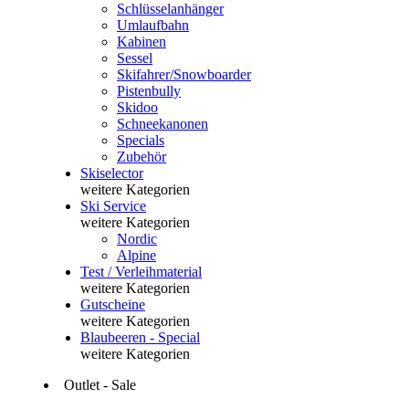
Schlüsselanhänger
Umlaufbahn
Kabinen
Sessel
Skifahrer/Snowboarder
Pistenbully
Skidoo
Schneekanonen
Specials
Zubehör
Skiselector
weitere Kategorien
Ski Service
weitere Kategorien
Nordic
Alpine
Test / Verleihmaterial
weitere Kategorien
Gutscheine
weitere Kategorien
Blaubeeren - Special
weitere Kategorien
Outlet - Sale