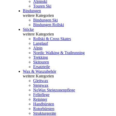
Alpinski
Touren Ski
Bindungen
weitere Kategorien
Bindungen Ski
Bindungen Rollski
Stöcke
weitere Kategorien
Rollski & Cross Skates
Langlauf
Alpin
Nordic Walking & Trailrunning
Trekking
Skitouren
Ersatzteile
Wax & Waxzubehör
weitere Kategorien
Gleitwax
Steigwax
NoWax Steigzonenpflege
Fellpflege
Reiniger
Handbürsten
Rotorbürsten
Strukturgeräte