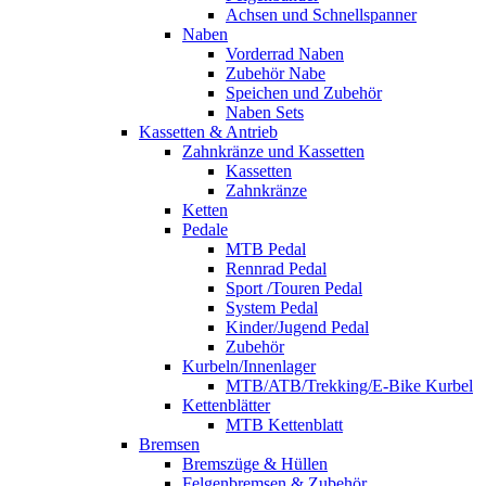
Achsen und Schnellspanner
Naben
Vorderrad Naben
Zubehör Nabe
Speichen und Zubehör
Naben Sets
Kassetten & Antrieb
Zahnkränze und Kassetten
Kassetten
Zahnkränze
Ketten
Pedale
MTB Pedal
Rennrad Pedal
Sport /Touren Pedal
System Pedal
Kinder/Jugend Pedal
Zubehör
Kurbeln/Innenlager
MTB/ATB/Trekking/E-Bike Kurbel
Kettenblätter
MTB Kettenblatt
Bremsen
Bremszüge & Hüllen
Felgenbremsen & Zubehör