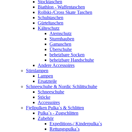
Stocktaschen
Biathlon - Waffentaschen
Rollski-/Cross Skate Taschen
Schuhtaschen
Gürteltaschen
Kälteschutz
Atemschutz
Sturmhauben
Gamaschen
Überschuhe
beheizbare Socken
beheizbare Handschuhe
Andere Accessoires
Stirnlampen
Lampen
Ersatzteile
Schneeschuhe & Nordic Schlittschuhe
Schneeschuhe
Stöcke
Accessoires
Fjellpulken Pulka`s & Schlitten
Pulka`s - Zugschlitten
Zubehör
Expeditions-/ Kinderpulka`s
Rettungspulka`s