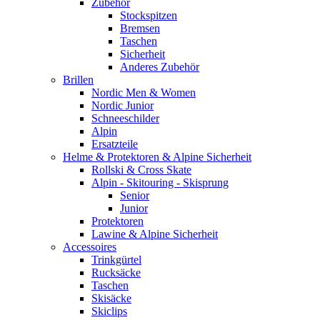
Zubehör
Stockspitzen
Bremsen
Taschen
Sicherheit
Anderes Zubehör
Brillen
Nordic Men & Women
Nordic Junior
Schneeschilder
Alpin
Ersatzteile
Helme & Protektoren & Alpine Sicherheit
Rollski & Cross Skate
Alpin - Skitouring - Skisprung
Senior
Junior
Protektoren
Lawine & Alpine Sicherheit
Accessoires
Trinkgürtel
Rucksäcke
Taschen
Skisäcke
Skiclips