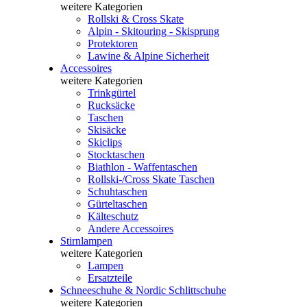
weitere Kategorien
Rollski & Cross Skate
Alpin - Skitouring - Skisprung
Protektoren
Lawine & Alpine Sicherheit
Accessoires
weitere Kategorien
Trinkgürtel
Rucksäcke
Taschen
Skisäcke
Skiclips
Stocktaschen
Biathlon - Waffentaschen
Rollski-/Cross Skate Taschen
Schuhtaschen
Gürteltaschen
Kälteschutz
Andere Accessoires
Stirnlampen
weitere Kategorien
Lampen
Ersatzteile
Schneeschuhe & Nordic Schlittschuhe
weitere Kategorien