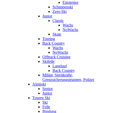
Einsteiger
Schuppenski
Zero-Ski
Junior
Classic
Wachs
NoWachs
Skate
Touring
Back Country
Wachs
NoWachs
Offtrack Cruising
Skifelle
Langlauf
Back Country
Militär, Streitkräfte,
Grenzsicherungstruppen, Polizei
Alpinski
Senior
Junior
Touren Ski
Ski
Felle
Bindung