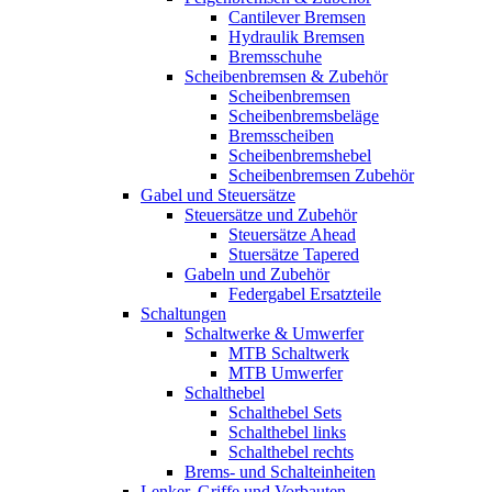
Cantilever Bremsen
Hydraulik Bremsen
Bremsschuhe
Scheibenbremsen & Zubehör
Scheibenbremsen
Scheibenbremsbeläge
Bremsscheiben
Scheibenbremshebel
Scheibenbremsen Zubehör
Gabel und Steuersätze
Steuersätze und Zubehör
Steuersätze Ahead
Stuersätze Tapered
Gabeln und Zubehör
Federgabel Ersatzteile
Schaltungen
Schaltwerke & Umwerfer
MTB Schaltwerk
MTB Umwerfer
Schalthebel
Schalthebel Sets
Schalthebel links
Schalthebel rechts
Brems- und Schalteinheiten
Lenker, Griffe und Vorbauten