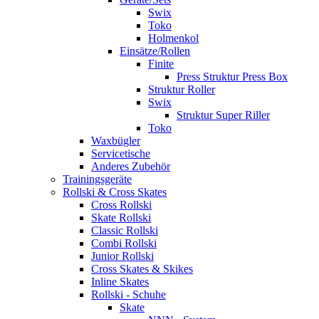
Swix
Toko
Holmenkol
Einsätze/Rollen
Finite
Press Struktur Press Box
Struktur Roller
Swix
Struktur Super Riller
Toko
Waxbügler
Servicetische
Anderes Zubehör
Trainingsgeräte
Rollski & Cross Skates
Cross Rollski
Skate Rollski
Classic Rollski
Combi Rollski
Junior Rollski
Cross Skates & Skikes
Inline Skates
Rollski - Schuhe
Skate