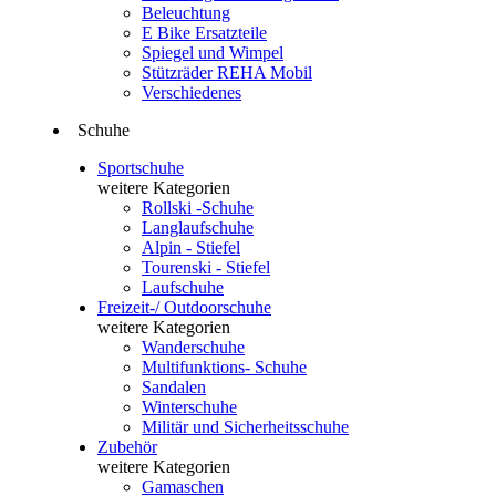
Beleuchtung
E Bike Ersatzteile
Spiegel und Wimpel
Stützräder REHA Mobil
Verschiedenes
Schuhe
Sportschuhe
weitere Kategorien
Rollski -Schuhe
Langlaufschuhe
Alpin - Stiefel
Tourenski - Stiefel
Laufschuhe
Freizeit-/ Outdoorschuhe
weitere Kategorien
Wanderschuhe
Multifunktions- Schuhe
Sandalen
Winterschuhe
Militär und Sicherheitsschuhe
Zubehör
weitere Kategorien
Gamaschen