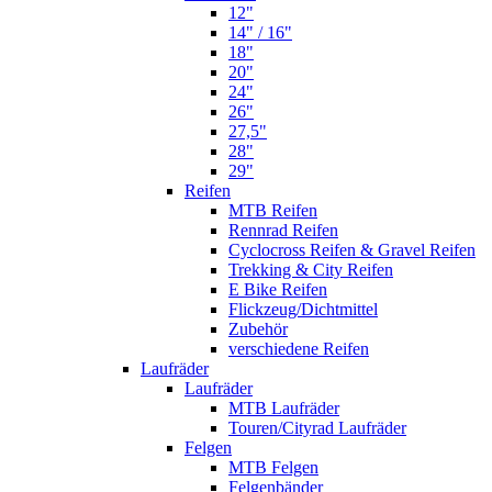
12"
14" / 16"
18"
20"
24"
26"
27,5"
28"
29"
Reifen
MTB Reifen
Rennrad Reifen
Cyclocross Reifen & Gravel Reifen
Trekking & City Reifen
E Bike Reifen
Flickzeug/Dichtmittel
Zubehör
verschiedene Reifen
Laufräder
Laufräder
MTB Laufräder
Touren/Cityrad Laufräder
Felgen
MTB Felgen
Felgenbänder