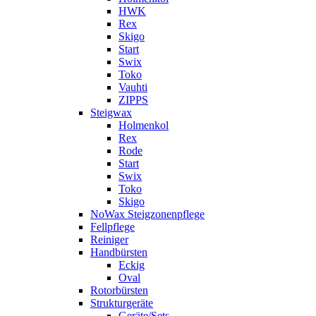
HWK
Rex
Skigo
Start
Swix
Toko
Vauhti
ZIPPS
Steigwax
Holmenkol
Rex
Rode
Start
Swix
Toko
Skigo
NoWax Steigzonenpflege
Fellpflege
Reiniger
Handbürsten
Eckig
Oval
Rotorbürsten
Strukturgeräte
Geräte/Sets