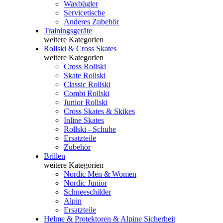
Waxbügler
Servicetische
Anderes Zubehör
Trainingsgeräte
weitere Kategorien
Rollski & Cross Skates
weitere Kategorien
Cross Rollski
Skate Rollski
Classic Rollski
Combi Rollski
Junior Rollski
Cross Skates & Skikes
Inline Skates
Rollski - Schuhe
Ersatzteile
Zubehör
Brillen
weitere Kategorien
Nordic Men & Women
Nordic Junior
Schneeschilder
Alpin
Ersatzteile
Helme & Protektoren & Alpine Sicherheit