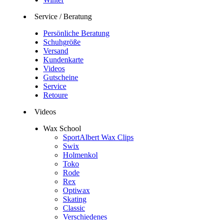
Service / Beratung
Persönliche Beratung
Schuhgröße
Versand
Kundenkarte
Videos
Gutscheine
Service
Retoure
Videos
Wax School
SportAlbert Wax Clips
Swix
Holmenkol
Toko
Rode
Rex
Optiwax
Skating
Classic
Verschiedenes