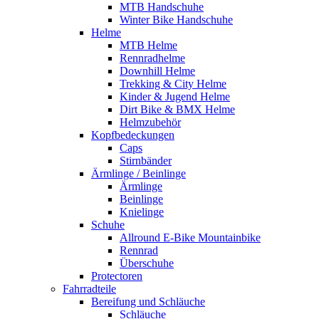
MTB Handschuhe
Winter Bike Handschuhe
Helme
MTB Helme
Rennradhelme
Downhill Helme
Trekking & City Helme
Kinder & Jugend Helme
Dirt Bike & BMX Helme
Helmzubehör
Kopfbedeckungen
Caps
Stirnbänder
Ärmlinge / Beinlinge
Ärmlinge
Beinlinge
Knielinge
Schuhe
Allround E-Bike Mountainbike
Rennrad
Überschuhe
Protectoren
Fahrradteile
Bereifung und Schläuche
Schläuche