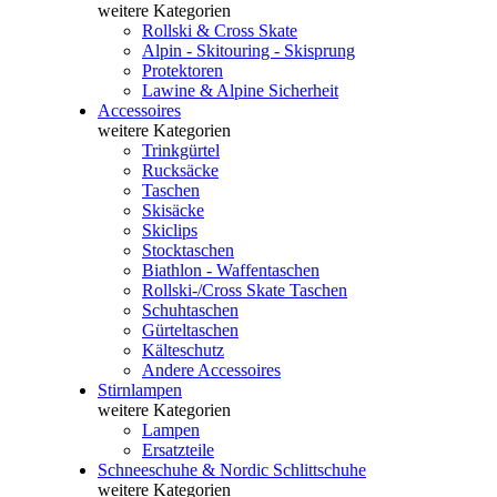
weitere Kategorien
Rollski & Cross Skate
Alpin - Skitouring - Skisprung
Protektoren
Lawine & Alpine Sicherheit
Accessoires
weitere Kategorien
Trinkgürtel
Rucksäcke
Taschen
Skisäcke
Skiclips
Stocktaschen
Biathlon - Waffentaschen
Rollski-/Cross Skate Taschen
Schuhtaschen
Gürteltaschen
Kälteschutz
Andere Accessoires
Stirnlampen
weitere Kategorien
Lampen
Ersatzteile
Schneeschuhe & Nordic Schlittschuhe
weitere Kategorien