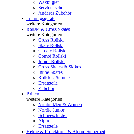
Waxbügler
Servicetische
Anderes Zubehör
Trainingsgeräte
weitere Kategorien
Rollski & Cross Skates
weitere Kategorien
Cross Rollski
Skate Rollski
Classic Rollski
Combi Rollski
Junior Rollski
Cross Skates & Skikes
Inline Skates
Rollski - Schuhe
Ersatzteile
Zubehör
Brillen
weitere Kategorien
Nordic Men & Women
Nordic Junior
Schneeschilder
Alpin
Ersatzteile
Helme & Protektoren & Alpine Sicherheit