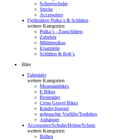
Schneeschuhe
Stöcke
Accessoires
Fjellpulken Pulka`s & Schlitten
weitere Kategorien
Pulka`s - Zugschlitten
Zubehör
Militärpulkas
Ersatzteile
Schlitten & Bob`s
Bike
Fahrräder
weitere Kategorien
Mountainbikes
E Bikes
Rennräder
Cross Gravel Bikes
Kinder/Jugend
gebrauchte Vorführ/Testbikes
Anhänger
Accessoires/Schuhe/Helme/Schutz
weitere Kategorien
Brillen