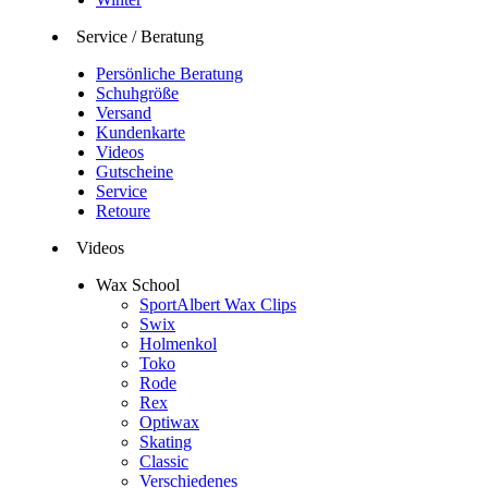
Service / Beratung
Persönliche Beratung
Schuhgröße
Versand
Kundenkarte
Videos
Gutscheine
Service
Retoure
Videos
Wax School
SportAlbert Wax Clips
Swix
Holmenkol
Toko
Rode
Rex
Optiwax
Skating
Classic
Verschiedenes