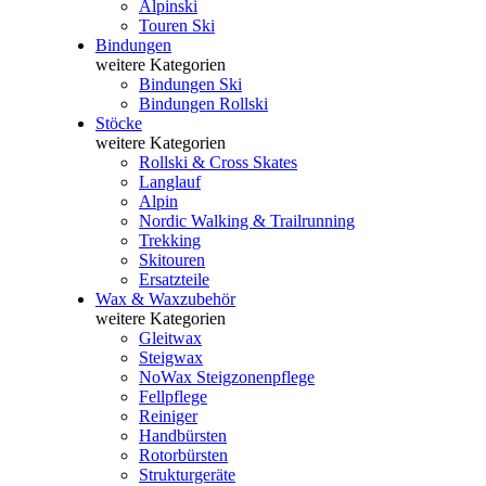
Alpinski
Touren Ski
Bindungen
weitere Kategorien
Bindungen Ski
Bindungen Rollski
Stöcke
weitere Kategorien
Rollski & Cross Skates
Langlauf
Alpin
Nordic Walking & Trailrunning
Trekking
Skitouren
Ersatzteile
Wax & Waxzubehör
weitere Kategorien
Gleitwax
Steigwax
NoWax Steigzonenpflege
Fellpflege
Reiniger
Handbürsten
Rotorbürsten
Strukturgeräte