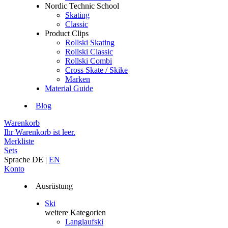
Nordic Technic School
Skating
Classic
Product Clips
Rollski Skating
Rollski Classic
Rollski Combi
Cross Skate / Skike
Marken
Material Guide
Blog
Warenkorb
Ihr Warenkorb ist leer.
Merkliste
Sets
Sprache
DE
|
EN
Konto
Ausrüstung
Ski
weitere Kategorien
Langlaufski