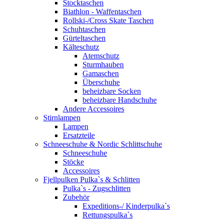
Stocktaschen
Biathlon - Waffentaschen
Rollski-/Cross Skate Taschen
Schuhtaschen
Gürteltaschen
Kälteschutz
Atemschutz
Sturmhauben
Gamaschen
Überschuhe
beheizbare Socken
beheizbare Handschuhe
Andere Accessoires
Stirnlampen
Lampen
Ersatzteile
Schneeschuhe & Nordic Schlittschuhe
Schneeschuhe
Stöcke
Accessoires
Fjellpulken Pulka`s & Schlitten
Pulka`s - Zugschlitten
Zubehör
Expeditions-/ Kinderpulka`s
Rettungspulka`s