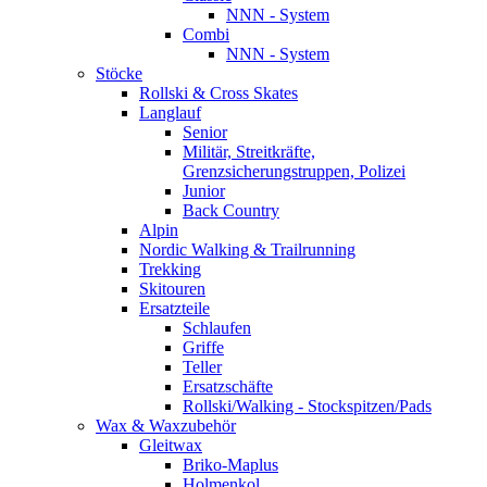
NNN - System
Combi
NNN - System
Stöcke
Rollski & Cross Skates
Langlauf
Senior
Militär, Streitkräfte,
Grenzsicherungstruppen, Polizei
Junior
Back Country
Alpin
Nordic Walking & Trailrunning
Trekking
Skitouren
Ersatzteile
Schlaufen
Griffe
Teller
Ersatzschäfte
Rollski/Walking - Stockspitzen/Pads
Wax & Waxzubehör
Gleitwax
Briko-Maplus
Holmenkol