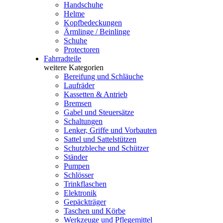
Handschuhe
Helme
Kopfbedeckungen
Ärmlinge / Beinlinge
Schuhe
Protectoren
Fahrradteile
weitere Kategorien
Bereifung und Schläuche
Laufräder
Kassetten & Antrieb
Bremsen
Gabel und Steuersätze
Schaltungen
Lenker, Griffe und Vorbauten
Sattel und Sattelstützen
Schutzbleche und Schützer
Ständer
Pumpen
Schlösser
Trinkflaschen
Elektronik
Gepäckträger
Taschen und Körbe
Werkzeuge und Pflegemittel