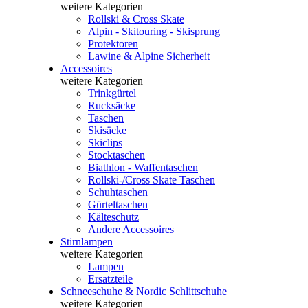
weitere Kategorien
Rollski & Cross Skate
Alpin - Skitouring - Skisprung
Protektoren
Lawine & Alpine Sicherheit
Accessoires
weitere Kategorien
Trinkgürtel
Rucksäcke
Taschen
Skisäcke
Skiclips
Stocktaschen
Biathlon - Waffentaschen
Rollski-/Cross Skate Taschen
Schuhtaschen
Gürteltaschen
Kälteschutz
Andere Accessoires
Stirnlampen
weitere Kategorien
Lampen
Ersatzteile
Schneeschuhe & Nordic Schlittschuhe
weitere Kategorien