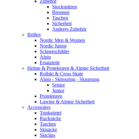
Zubehör
Stockspitzen
Bremsen
Taschen
Sicherheit
Anderes Zubehör
Brillen
Nordic Men & Women
Nordic Junior
Schneeschilder
Alpin
Ersatzteile
Helme & Protektoren & Alpine Sicherheit
Rollski & Cross Skate
Alpin - Skitouring - Skisprung
Senior
Junior
Protektoren
Lawine & Alpine Sicherheit
Accessoires
Trinkgürtel
Rucksäcke
Taschen
Skisäcke
Skiclips