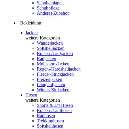
Schuheinlagen
Schuhpflege
Anderes Zubehör
Bekleidung
Jacken
weitere Kategorien
Wanderjacken
Softshelljacken
Rollski-/Laufjacken
Radjacken
Multisport-Jacken
Regen-/Hardshelljacken
Fleece-/Strickjacken
Freizeitjacken
Langlaufjacken
Winter-/Skijacken
Hosen
weitere Kategorien
Shorts & 3/4 Hosen
Rollski-/Laufhosen
Radhosen
Trekkinghosen
Softshellhosen