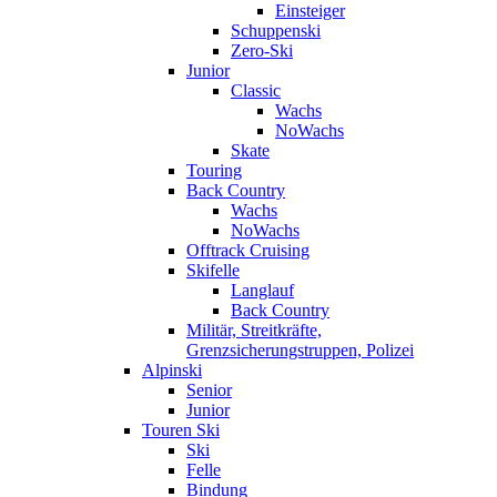
Einsteiger
Schuppenski
Zero-Ski
Junior
Classic
Wachs
NoWachs
Skate
Touring
Back Country
Wachs
NoWachs
Offtrack Cruising
Skifelle
Langlauf
Back Country
Militär, Streitkräfte,
Grenzsicherungstruppen, Polizei
Alpinski
Senior
Junior
Touren Ski
Ski
Felle
Bindung