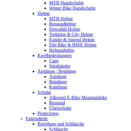
MTB Handschuhe
Winter Bike Handschuhe
Helme
MTB Helme
Rennradhelme
Downhill Helme
Trekking & City Helme
Kinder & Jugend Helme
Dirt Bike & BMX Helme
Helmzubehör
Kopfbedeckungen
Caps
Stirnbänder
Ärmlinge / Beinlinge
Ärmlinge
Beinlinge
Knielinge
Schuhe
Allround E-Bike Mountainbike
Rennrad
Überschuhe
Protectoren
Fahrradteile
Bereifung und Schläuche
Schläuche