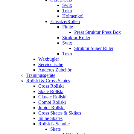
Swix
Toko
Holmenkol
Einsätze/Rollen
Finite
Press Struktur Press Box
Struktur Roller
Swix
Struktur Super Riller
Toko
Waxbügler
Servicetische
Anderes Zubehör
Trainingsgeräte
Rollski & Cross Skates
Cross Rollski
Skate Rollski
Classic Rollski
Combi Rollski
Junior Rollski
Cross Skates & Skikes
Inline Skates
Rollski - Schuhe
Skate