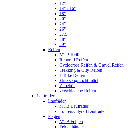
12"
14" / 16"
18"
20"
24"
26"
27,5"
28"
29"
Reifen
MTB Reifen
Rennrad Reifen
Cyclocross Reifen & Gravel Reifen
Trekking & City Reifen
E Bike Reifen
Flickzeug/Dichtmittel
Zubehör
verschiedene Reifen
Laufräder
Laufräder
MTB Laufräder
Touren/Cityrad Laufräder
Felgen
MTB Felgen
Felgenbänder