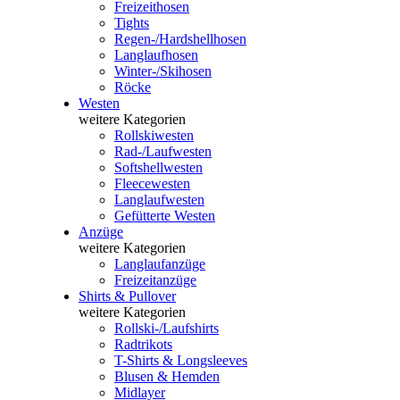
Freizeithosen
Tights
Regen-/Hardshellhosen
Langlaufhosen
Winter-/Skihosen
Röcke
Westen
weitere Kategorien
Rollskiwesten
Rad-/Laufwesten
Softshellwesten
Fleecewesten
Langlaufwesten
Gefütterte Westen
Anzüge
weitere Kategorien
Langlaufanzüge
Freizeitanzüge
Shirts & Pullover
weitere Kategorien
Rollski-/Laufshirts
Radtrikots
T-Shirts & Longsleeves
Blusen & Hemden
Midlayer