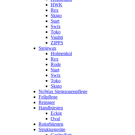
HWK
Rex
Skigo
Start
Swix
Toko
Vauhti
ZIPPS
Steigwax
Holmenkol
Rex
Rode
Start
Swix
Toko
Skigo
NoWax Steigzonenpflege
Fellpflege
Reiniger
Handbürsten
Eckig
Oval
Rotorbürsten
Strukturgeräte
Geräte/Sets