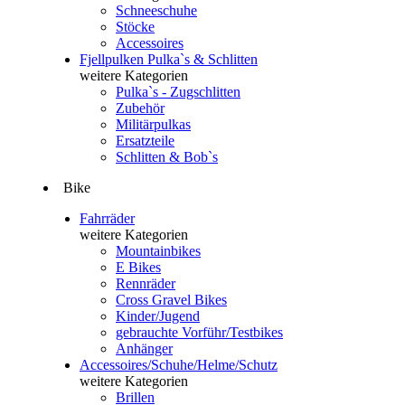
Schneeschuhe
Stöcke
Accessoires
Fjellpulken Pulka`s & Schlitten
weitere Kategorien
Pulka`s - Zugschlitten
Zubehör
Militärpulkas
Ersatzteile
Schlitten & Bob`s
Bike
Fahrräder
weitere Kategorien
Mountainbikes
E Bikes
Rennräder
Cross Gravel Bikes
Kinder/Jugend
gebrauchte Vorführ/Testbikes
Anhänger
Accessoires/Schuhe/Helme/Schutz
weitere Kategorien
Brillen