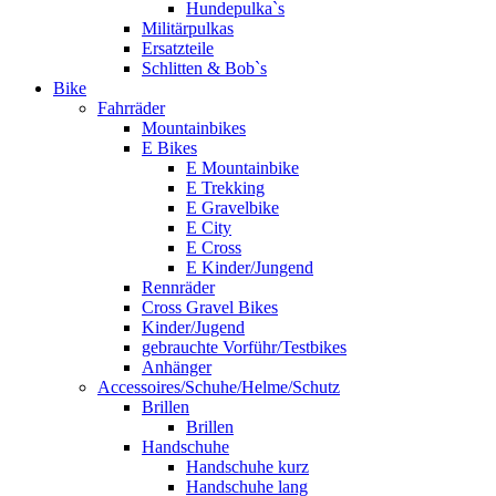
Hundepulka`s
Militärpulkas
Ersatzteile
Schlitten & Bob`s
Bike
Fahrräder
Mountainbikes
E Bikes
E Mountainbike
E Trekking
E Gravelbike
E City
E Cross
E Kinder/Jungend
Rennräder
Cross Gravel Bikes
Kinder/Jugend
gebrauchte Vorführ/Testbikes
Anhänger
Accessoires/Schuhe/Helme/Schutz
Brillen
Brillen
Handschuhe
Handschuhe kurz
Handschuhe lang