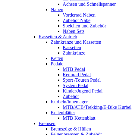
Achsen und Schnellspanner
Naben
Vorderrad Naben
Zubehör Nabe
Speichen und Zubehör
Naben Sets
Kassetten & Antrieb
Zahnkränze und Kassetten
Kassetten
Zahnkränze
Ketten
Pedale
MTB Pedal
Rennrad Pedal
Sport /Touren Pedal
System Pedal
Kinder/Jugend Pedal
Zubehör
Kurbeln/Innenlager
MTB/ATB/Trekking/E-Bike Kurbel
Kettenblätter
MTB Kettenblatt
Bremsen
Bremszüge & Hüllen
Felgenbremsen & Zubehör