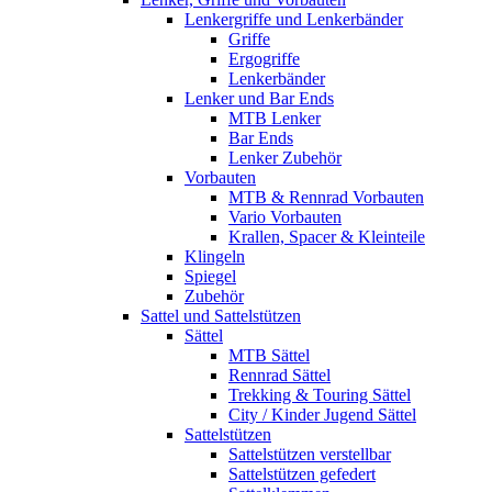
Lenkergriffe und Lenkerbänder
Griffe
Ergogriffe
Lenkerbänder
Lenker und Bar Ends
MTB Lenker
Bar Ends
Lenker Zubehör
Vorbauten
MTB & Rennrad Vorbauten
Vario Vorbauten
Krallen, Spacer & Kleinteile
Klingeln
Spiegel
Zubehör
Sattel und Sattelstützen
Sättel
MTB Sättel
Rennrad Sättel
Trekking & Touring Sättel
City / Kinder Jugend Sättel
Sattelstützen
Sattelstützen verstellbar
Sattelstützen gefedert