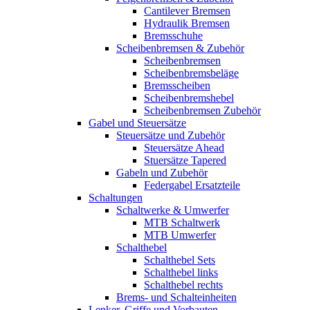
Cantilever Bremsen
Hydraulik Bremsen
Bremsschuhe
Scheibenbremsen & Zubehör
Scheibenbremsen
Scheibenbremsbeläge
Bremsscheiben
Scheibenbremshebel
Scheibenbremsen Zubehör
Gabel und Steuersätze
Steuersätze und Zubehör
Steuersätze Ahead
Stuersätze Tapered
Gabeln und Zubehör
Federgabel Ersatzteile
Schaltungen
Schaltwerke & Umwerfer
MTB Schaltwerk
MTB Umwerfer
Schalthebel
Schalthebel Sets
Schalthebel links
Schalthebel rechts
Brems- und Schalteinheiten
Lenker, Griffe und Vorbauten