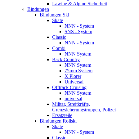
Lawine & Alpine Sicherheit
Bindungen
Bindungen Ski
Skate
NNN - System
SNS - System
Classic
NNN - System
Combi
NNN System
Back Country
NNN System
75mm System
X Plorer
Universal
Offtrack Cruising
NNN System
universal
Militär, Streitkräfte,
Grenzsicherungstruppen, Polizei
Ersatzteile
Bindungen Rollski
Skate
NNN - System
Classic