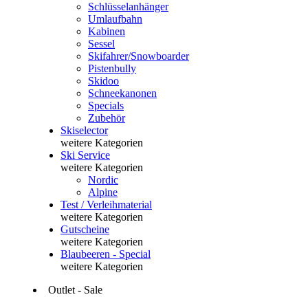
Schlüsselanhänger
Umlaufbahn
Kabinen
Sessel
Skifahrer/Snowboarder
Pistenbully
Skidoo
Schneekanonen
Specials
Zubehör
Skiselector
weitere Kategorien
Ski Service
weitere Kategorien
Nordic
Alpine
Test / Verleihmaterial
weitere Kategorien
Gutscheine
weitere Kategorien
Blaubeeren - Special
weitere Kategorien
Outlet - Sale