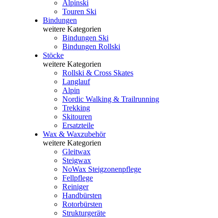
Alpinski
Touren Ski
Bindungen
weitere Kategorien
Bindungen Ski
Bindungen Rollski
Stöcke
weitere Kategorien
Rollski & Cross Skates
Langlauf
Alpin
Nordic Walking & Trailrunning
Trekking
Skitouren
Ersatzteile
Wax & Waxzubehör
weitere Kategorien
Gleitwax
Steigwax
NoWax Steigzonenpflege
Fellpflege
Reiniger
Handbürsten
Rotorbürsten
Strukturgeräte