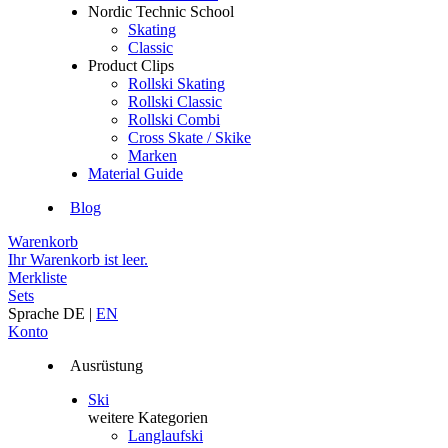
Nordic Technic School
Skating
Classic
Product Clips
Rollski Skating
Rollski Classic
Rollski Combi
Cross Skate / Skike
Marken
Material Guide
Blog
Warenkorb
Ihr Warenkorb ist leer.
Merkliste
Sets
Sprache
DE
|
EN
Konto
Ausrüstung
Ski
weitere Kategorien
Langlaufski