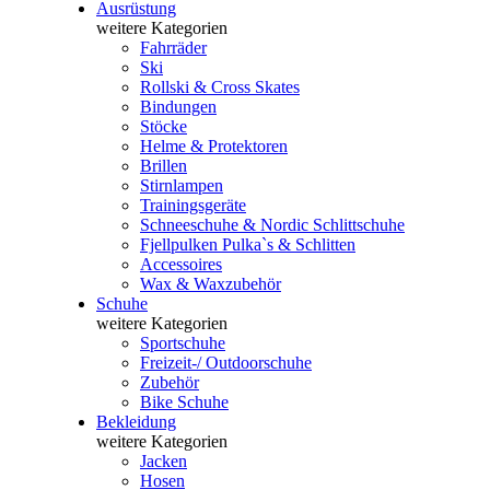
Ausrüstung
weitere Kategorien
Fahrräder
Ski
Rollski & Cross Skates
Bindungen
Stöcke
Helme & Protektoren
Brillen
Stirnlampen
Trainingsgeräte
Schneeschuhe & Nordic Schlittschuhe
Fjellpulken Pulka`s & Schlitten
Accessoires
Wax & Waxzubehör
Schuhe
weitere Kategorien
Sportschuhe
Freizeit-/ Outdoorschuhe
Zubehör
Bike Schuhe
Bekleidung
weitere Kategorien
Jacken
Hosen