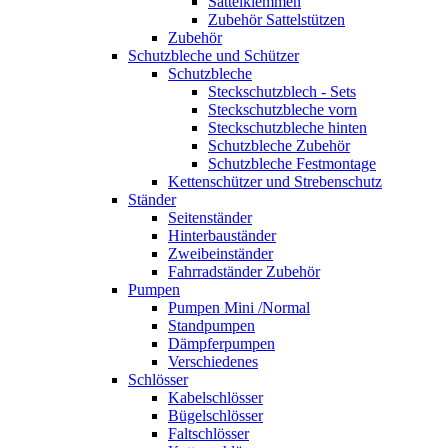
Sattelklemmen
Zubehör Sattelstützen
Zubehör
Schutzbleche und Schützer
Schutzbleche
Steckschutzblech - Sets
Steckschutzbleche vorn
Steckschutzbleche hinten
Schutzbleche Zubehör
Schutzbleche Festmontage
Kettenschützer und Strebenschutz
Ständer
Seitenständer
Hinterbauständer
Zweibeinständer
Fahrradständer Zubehör
Pumpen
Pumpen Mini /Normal
Standpumpen
Dämpferpumpen
Verschiedenes
Schlösser
Kabelschlösser
Bügelschlösser
Faltschlösser