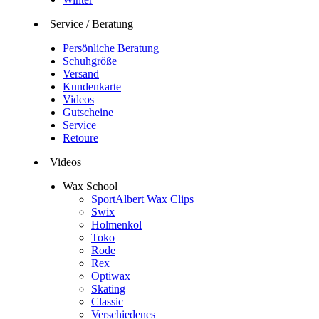
Service / Beratung
Persönliche Beratung
Schuhgröße
Versand
Kundenkarte
Videos
Gutscheine
Service
Retoure
Videos
Wax School
SportAlbert Wax Clips
Swix
Holmenkol
Toko
Rode
Rex
Optiwax
Skating
Classic
Verschiedenes