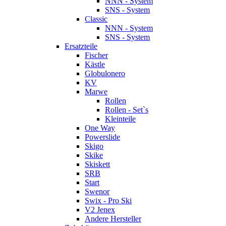
NNN - System
SNS - System
Classic
NNN - System
SNS - System
Ersatzteile
Fischer
Kästle
Globulonero
KV
Marwe
Rollen
Rollen - Set`s
Kleinteile
One Way
Powerslide
Skigo
Skike
Skiskett
SRB
Start
Swenor
Swix - Pro Ski
V2 Jenex
Andere Hersteller