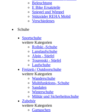
Beleuchtung
E Bike Ersatzteile
Spiegel und Wimpel
Stützräder REHA Mobil
Verschiedenes
Schuhe
Sportschuhe
weitere Kategorien
Rollski -Schuhe
Langlaufschuhe
Alpin - Stiefel
Tourenski - Stiefel
Laufschuhe
Freizeit-/ Outdoorschuhe
weitere Kategorien
Wanderschuhe
Multifunktions- Schuhe
Sandalen
Winterschuhe
Militär und Sicherheitsschuhe
Zubehör
weitere Kategorien
Gamaschen