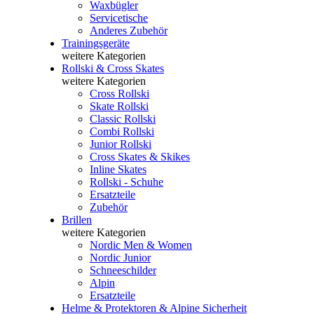
Waxbügler
Servicetische
Anderes Zubehör
Trainingsgeräte
weitere Kategorien
Rollski & Cross Skates
weitere Kategorien
Cross Rollski
Skate Rollski
Classic Rollski
Combi Rollski
Junior Rollski
Cross Skates & Skikes
Inline Skates
Rollski - Schuhe
Ersatzteile
Zubehör
Brillen
weitere Kategorien
Nordic Men & Women
Nordic Junior
Schneeschilder
Alpin
Ersatzteile
Helme & Protektoren & Alpine Sicherheit