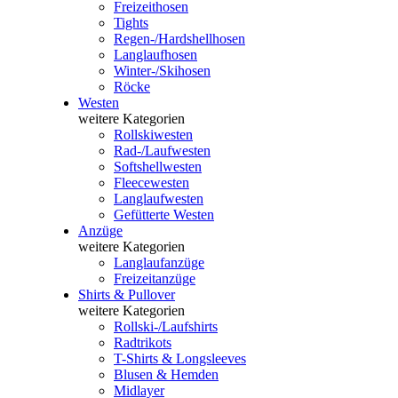
Freizeithosen
Tights
Regen-/Hardshellhosen
Langlaufhosen
Winter-/Skihosen
Röcke
Westen
weitere Kategorien
Rollskiwesten
Rad-/Laufwesten
Softshellwesten
Fleecewesten
Langlaufwesten
Gefütterte Westen
Anzüge
weitere Kategorien
Langlaufanzüge
Freizeitanzüge
Shirts & Pullover
weitere Kategorien
Rollski-/Laufshirts
Radtrikots
T-Shirts & Longsleeves
Blusen & Hemden
Midlayer