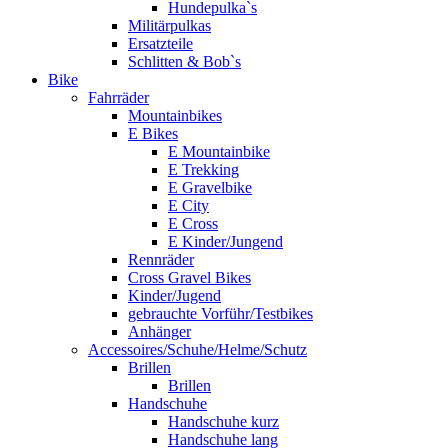
Hundepulka`s
Militärpulkas
Ersatzteile
Schlitten & Bob`s
Bike
Fahrräder
Mountainbikes
E Bikes
E Mountainbike
E Trekking
E Gravelbike
E City
E Cross
E Kinder/Jungend
Rennräder
Cross Gravel Bikes
Kinder/Jugend
gebrauchte Vorführ/Testbikes
Anhänger
Accessoires/Schuhe/Helme/Schutz
Brillen
Brillen
Handschuhe
Handschuhe kurz
Handschuhe lang