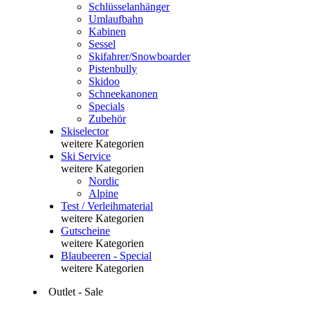
Schlüsselanhänger
Umlaufbahn
Kabinen
Sessel
Skifahrer/Snowboarder
Pistenbully
Skidoo
Schneekanonen
Specials
Zubehör
Skiselector
weitere Kategorien
Ski Service
weitere Kategorien
Nordic
Alpine
Test / Verleihmaterial
weitere Kategorien
Gutscheine
weitere Kategorien
Blaubeeren - Special
weitere Kategorien
Outlet - Sale