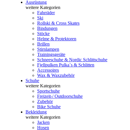
Ausrüstung
weitere Kategorien
Fahrräder
Ski
Rollski & Cross Skates
Bindungen
Stöcke
Helme & Protektoren
Brillen
Stirnlampen
Trainingsgeräte
Schneeschuhe & Nordic Schlittschuhe
Fjellpulken Pulka`s & Schlitten
Accessoires
Wax & Waxzubehör
Schuhe
weitere Kategorien
Sportschuhe
Freizeit-/ Outdoorschuhe
Zubehör
Bike Schuhe
Bekleidung
weitere Kategorien
Jacken
Hosen