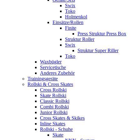
Swix
Toko
Holmenkol
Einsätze/Rollen
Finite
Press Struktur Press Box
Struktur Roller
Swix
Struktur Super Riller
Toko
Waxbügler
Servicetische
Anderes Zubehör
Trainingsgeräte
Rollski & Cross Skates
Cross Rollski
Skate Rollski
Classic Rollski
Combi Rollski
Junior Rollski
Cross Skates & Skikes
Inline Skates
Rollski - Schuhe
Skate