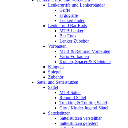
Lenkergriffe und Lenkerbänder
Griffe
Ergogriffe
Lenkerbänder
Lenker und Bar Ends
MTB Lenker
Bar Ends
Lenker Zubehör
Vorbauten
MTB & Rennrad Vorbauten
Vario Vorbauten
Krallen, Spacer & Kleinteile
Klingeln
Spiegel
Zubehör
Sattel und Sattelstützen
Sättel
MTB Sättel
Rennrad Sättel
Trekking & Touring Sättel
City / Kinder Jugend Sättel
Sattelstützen
Sattelstützen verstellbar
Sattelstützen gefedert