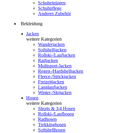
Schuheinlagen
Schuhpflege
Anderes Zubehör
Bekleidung
Jacken
weitere Kategorien
Wanderjacken
Softshelljacken
Rollski-/Laufjacken
Radjacken
Multisport-Jacken
Regen-/Hardshelljacken
Fleece-/Strickjacken
Freizeitjacken
Langlaufjacken
Winter-/Skijacken
Hosen
weitere Kategorien
Shorts & 3/4 Hosen
Rollski-/Laufhosen
Radhosen
Trekkinghosen
Softshellhosen