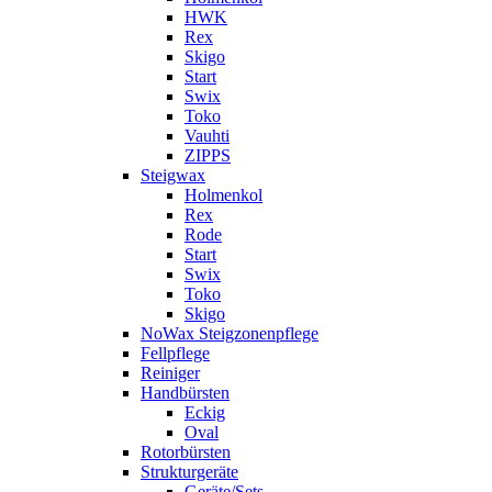
HWK
Rex
Skigo
Start
Swix
Toko
Vauhti
ZIPPS
Steigwax
Holmenkol
Rex
Rode
Start
Swix
Toko
Skigo
NoWax Steigzonenpflege
Fellpflege
Reiniger
Handbürsten
Eckig
Oval
Rotorbürsten
Strukturgeräte
Geräte/Sets