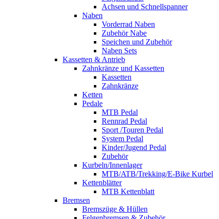
Achsen und Schnellspanner
Naben
Vorderrad Naben
Zubehör Nabe
Speichen und Zubehör
Naben Sets
Kassetten & Antrieb
Zahnkränze und Kassetten
Kassetten
Zahnkränze
Ketten
Pedale
MTB Pedal
Rennrad Pedal
Sport /Touren Pedal
System Pedal
Kinder/Jugend Pedal
Zubehör
Kurbeln/Innenlager
MTB/ATB/Trekking/E-Bike Kurbel
Kettenblätter
MTB Kettenblatt
Bremsen
Bremszüge & Hüllen
Felgenbremsen & Zubehör