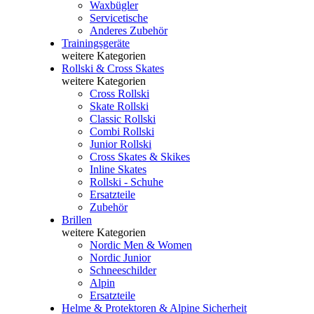
Waxbügler
Servicetische
Anderes Zubehör
Trainingsgeräte
weitere Kategorien
Rollski & Cross Skates
weitere Kategorien
Cross Rollski
Skate Rollski
Classic Rollski
Combi Rollski
Junior Rollski
Cross Skates & Skikes
Inline Skates
Rollski - Schuhe
Ersatzteile
Zubehör
Brillen
weitere Kategorien
Nordic Men & Women
Nordic Junior
Schneeschilder
Alpin
Ersatzteile
Helme & Protektoren & Alpine Sicherheit