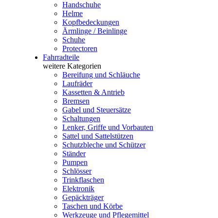
Handschuhe
Helme
Kopfbedeckungen
Ärmlinge / Beinlinge
Schuhe
Protectoren
Fahrradteile
weitere Kategorien
Bereifung und Schläuche
Laufräder
Kassetten & Antrieb
Bremsen
Gabel und Steuersätze
Schaltungen
Lenker, Griffe und Vorbauten
Sattel und Sattelstützen
Schutzbleche und Schützer
Ständer
Pumpen
Schlösser
Trinkflaschen
Elektronik
Gepäckträger
Taschen und Körbe
Werkzeuge und Pflegemittel