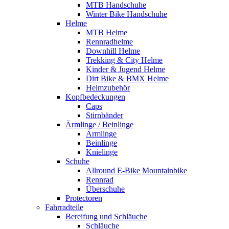
MTB Handschuhe
Winter Bike Handschuhe
Helme
MTB Helme
Rennradhelme
Downhill Helme
Trekking & City Helme
Kinder & Jugend Helme
Dirt Bike & BMX Helme
Helmzubehör
Kopfbedeckungen
Caps
Stirnbänder
Ärmlinge / Beinlinge
Ärmlinge
Beinlinge
Knielinge
Schuhe
Allround E-Bike Mountainbike
Rennrad
Überschuhe
Protectoren
Fahrradteile
Bereifung und Schläuche
Schläuche