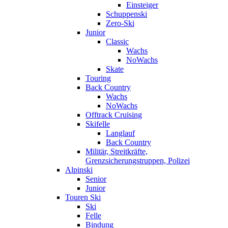
Einsteiger
Schuppenski
Zero-Ski
Junior
Classic
Wachs
NoWachs
Skate
Touring
Back Country
Wachs
NoWachs
Offtrack Cruising
Skifelle
Langlauf
Back Country
Militär, Streitkräfte,
Grenzsicherungstruppen, Polizei
Alpinski
Senior
Junior
Touren Ski
Ski
Felle
Bindung