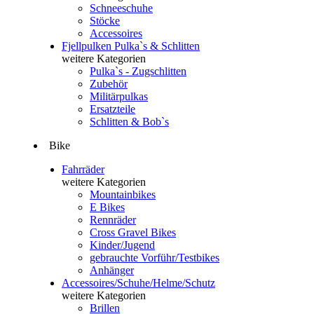
Schneeschuhe
Stöcke
Accessoires
Fjellpulken Pulka`s & Schlitten
weitere Kategorien
Pulka`s - Zugschlitten
Zubehör
Militärpulkas
Ersatzteile
Schlitten & Bob`s
Bike
Fahrräder
weitere Kategorien
Mountainbikes
E Bikes
Rennräder
Cross Gravel Bikes
Kinder/Jugend
gebrauchte Vorführ/Testbikes
Anhänger
Accessoires/Schuhe/Helme/Schutz
weitere Kategorien
Brillen