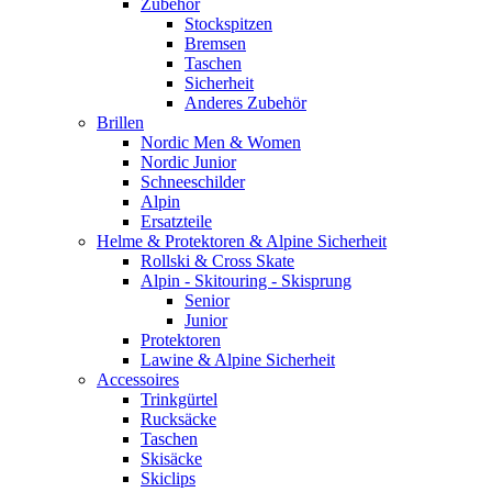
Zubehör
Stockspitzen
Bremsen
Taschen
Sicherheit
Anderes Zubehör
Brillen
Nordic Men & Women
Nordic Junior
Schneeschilder
Alpin
Ersatzteile
Helme & Protektoren & Alpine Sicherheit
Rollski & Cross Skate
Alpin - Skitouring - Skisprung
Senior
Junior
Protektoren
Lawine & Alpine Sicherheit
Accessoires
Trinkgürtel
Rucksäcke
Taschen
Skisäcke
Skiclips