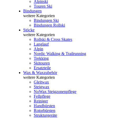
Alpinski
Touren Ski
Bindungen
weitere Kategorien
Bindungen Ski
Bindungen Rollski
Stöcke
weitere Kategorien
Rollski & Cross Skates
Langlauf
Alpin
Nordic Walking & Trailrunning
Trekking
Skitouren
Ersatzteile
Wax & Waxzubehör
weitere Kategorien
Gleitwax
Steigwax
NoWax Steigzonenpflege
Fellpflege
Reiniger
Handbürsten
Rotorbürsten
Strukturgeräte