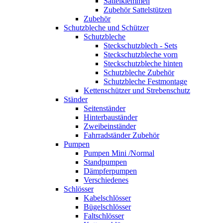
Sattelklemmen
Zubehör Sattelstützen
Zubehör
Schutzbleche und Schützer
Schutzbleche
Steckschutzblech - Sets
Steckschutzbleche vorn
Steckschutzbleche hinten
Schutzbleche Zubehör
Schutzbleche Festmontage
Kettenschützer und Strebenschutz
Ständer
Seitenständer
Hinterbauständer
Zweibeinständer
Fahrradständer Zubehör
Pumpen
Pumpen Mini /Normal
Standpumpen
Dämpferpumpen
Verschiedenes
Schlösser
Kabelschlösser
Bügelschlösser
Faltschlösser