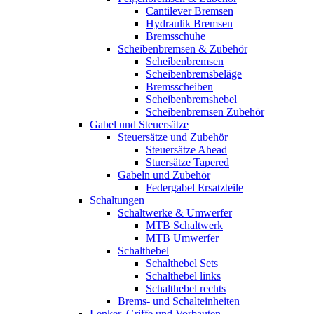
Cantilever Bremsen
Hydraulik Bremsen
Bremsschuhe
Scheibenbremsen & Zubehör
Scheibenbremsen
Scheibenbremsbeläge
Bremsscheiben
Scheibenbremshebel
Scheibenbremsen Zubehör
Gabel und Steuersätze
Steuersätze und Zubehör
Steuersätze Ahead
Stuersätze Tapered
Gabeln und Zubehör
Federgabel Ersatzteile
Schaltungen
Schaltwerke & Umwerfer
MTB Schaltwerk
MTB Umwerfer
Schalthebel
Schalthebel Sets
Schalthebel links
Schalthebel rechts
Brems- und Schalteinheiten
Lenker, Griffe und Vorbauten