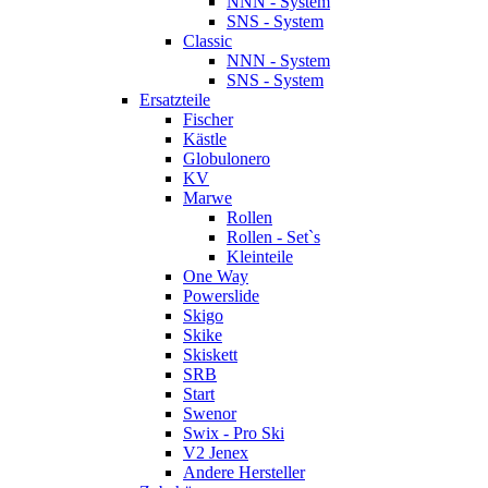
NNN - System
SNS - System
Classic
NNN - System
SNS - System
Ersatzteile
Fischer
Kästle
Globulonero
KV
Marwe
Rollen
Rollen - Set`s
Kleinteile
One Way
Powerslide
Skigo
Skike
Skiskett
SRB
Start
Swenor
Swix - Pro Ski
V2 Jenex
Andere Hersteller