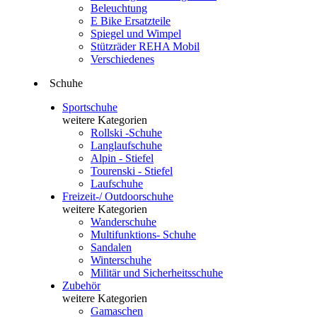
Beleuchtung
E Bike Ersatzteile
Spiegel und Wimpel
Stützräder REHA Mobil
Verschiedenes
Schuhe
Sportschuhe
weitere Kategorien
Rollski -Schuhe
Langlaufschuhe
Alpin - Stiefel
Tourenski - Stiefel
Laufschuhe
Freizeit-/ Outdoorschuhe
weitere Kategorien
Wanderschuhe
Multifunktions- Schuhe
Sandalen
Winterschuhe
Militär und Sicherheitsschuhe
Zubehör
weitere Kategorien
Gamaschen