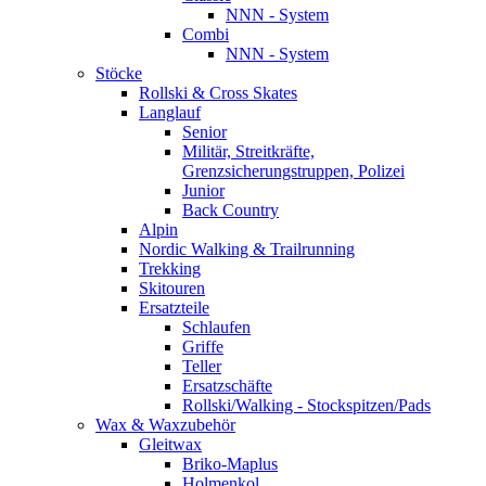
NNN - System
Combi
NNN - System
Stöcke
Rollski & Cross Skates
Langlauf
Senior
Militär, Streitkräfte,
Grenzsicherungstruppen, Polizei
Junior
Back Country
Alpin
Nordic Walking & Trailrunning
Trekking
Skitouren
Ersatzteile
Schlaufen
Griffe
Teller
Ersatzschäfte
Rollski/Walking - Stockspitzen/Pads
Wax & Waxzubehör
Gleitwax
Briko-Maplus
Holmenkol