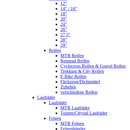
12"
14" / 16"
18"
20"
24"
26"
27,5"
28"
29"
Reifen
MTB Reifen
Rennrad Reifen
Cyclocross Reifen & Gravel Reifen
Trekking & City Reifen
E Bike Reifen
Flickzeug/Dichtmittel
Zubehör
verschiedene Reifen
Laufräder
Laufräder
MTB Laufräder
Touren/Cityrad Laufräder
Felgen
MTB Felgen
Felgenbänder