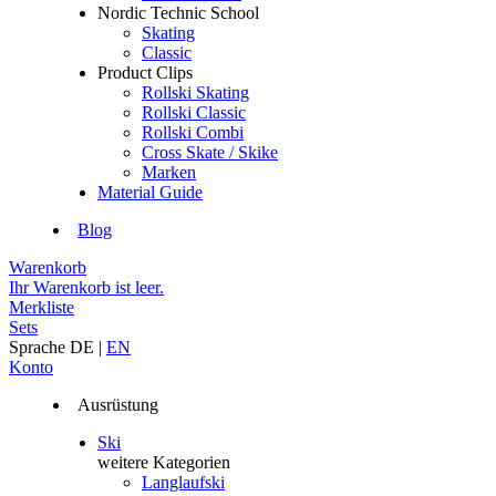
Nordic Technic School
Skating
Classic
Product Clips
Rollski Skating
Rollski Classic
Rollski Combi
Cross Skate / Skike
Marken
Material Guide
Blog
Warenkorb
Ihr Warenkorb ist leer.
Merkliste
Sets
Sprache
DE
|
EN
Konto
Ausrüstung
Ski
weitere Kategorien
Langlaufski