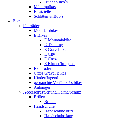
Hundepulka`s
Militärpulkas
Ersatzteile
Schlitten & Bob`s
Bike
Fahrräder
Mountainbikes
E Bikes
E Mountainbike
E Trekking
E Gravelbike
E City
E Cross
E Kinder/Jungend
Rennräder
Cross Gravel Bikes
Kinder/Jugend
gebrauchte Vorführ/Testbikes
Anhänger
Accessoires/Schuhe/Helme/Schutz
Brillen
Brillen
Handschuhe
Handschuhe kurz
Handschuhe lang