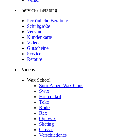
Service / Beratung
Persönliche Beratung
Schuhgröße
Versand
Kundenkarte
Videos
Gutscheine
Service
Retoure
Videos
Wax School
SportAlbert Wax Clips
Swix
Holmenkol
Toko
Rode
Rex
Optiwax
Skating
Classic
Verschiedenes