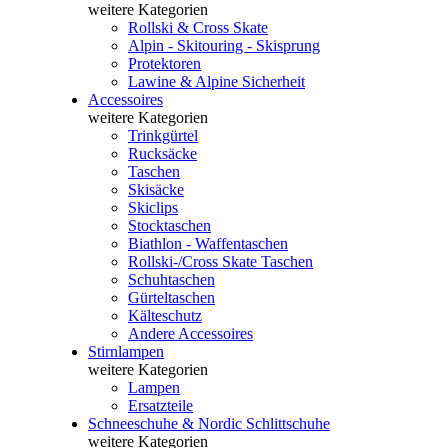
weitere Kategorien
Rollski & Cross Skate
Alpin - Skitouring - Skisprung
Protektoren
Lawine & Alpine Sicherheit
Accessoires
weitere Kategorien
Trinkgürtel
Rucksäcke
Taschen
Skisäcke
Skiclips
Stocktaschen
Biathlon - Waffentaschen
Rollski-/Cross Skate Taschen
Schuhtaschen
Gürteltaschen
Kälteschutz
Andere Accessoires
Stirnlampen
weitere Kategorien
Lampen
Ersatzteile
Schneeschuhe & Nordic Schlittschuhe
weitere Kategorien