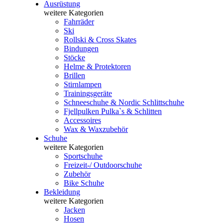
Ausrüstung
weitere Kategorien
Fahrräder
Ski
Rollski & Cross Skates
Bindungen
Stöcke
Helme & Protektoren
Brillen
Stirnlampen
Trainingsgeräte
Schneeschuhe & Nordic Schlittschuhe
Fjellpulken Pulka`s & Schlitten
Accessoires
Wax & Waxzubehör
Schuhe
weitere Kategorien
Sportschuhe
Freizeit-/ Outdoorschuhe
Zubehör
Bike Schuhe
Bekleidung
weitere Kategorien
Jacken
Hosen