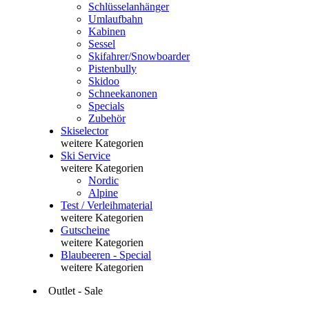
Schlüsselanhänger
Umlaufbahn
Kabinen
Sessel
Skifahrer/Snowboarder
Pistenbully
Skidoo
Schneekanonen
Specials
Zubehör
Skiselector
weitere Kategorien
Ski Service
weitere Kategorien
Nordic
Alpine
Test / Verleihmaterial
weitere Kategorien
Gutscheine
weitere Kategorien
Blaubeeren - Special
weitere Kategorien
Outlet - Sale