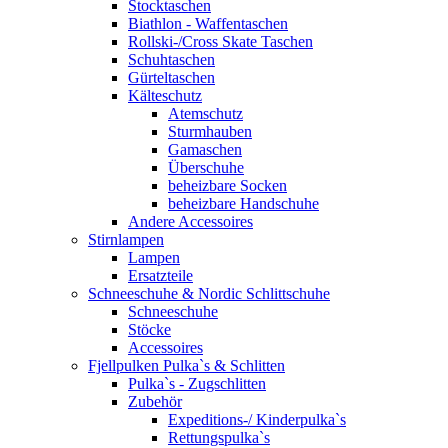
Stocktaschen
Biathlon - Waffentaschen
Rollski-/Cross Skate Taschen
Schuhtaschen
Gürteltaschen
Kälteschutz
Atemschutz
Sturmhauben
Gamaschen
Überschuhe
beheizbare Socken
beheizbare Handschuhe
Andere Accessoires
Stirnlampen
Lampen
Ersatzteile
Schneeschuhe & Nordic Schlittschuhe
Schneeschuhe
Stöcke
Accessoires
Fjellpulken Pulka`s & Schlitten
Pulka`s - Zugschlitten
Zubehör
Expeditions-/ Kinderpulka`s
Rettungspulka`s