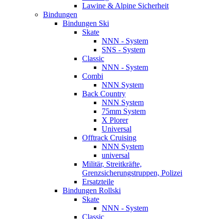
Lawine & Alpine Sicherheit
Bindungen
Bindungen Ski
Skate
NNN - System
SNS - System
Classic
NNN - System
Combi
NNN System
Back Country
NNN System
75mm System
X Plorer
Universal
Offtrack Cruising
NNN System
universal
Militär, Streitkräfte,
Grenzsicherungstruppen, Polizei
Ersatzteile
Bindungen Rollski
Skate
NNN - System
Classic