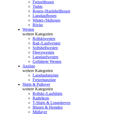
Freizeithosen
Tights
Regen-/Hardshellhosen
Langlaufhosen
Winter-/Skihosen
Röcke
Westen
weitere Kategorien
Rollskiwesten
Rad-/Laufwesten
Softshellwesten
Fleecewesten
Langlaufwesten
Gefütterte Westen
Anzüge
weitere Kategorien
Langlaufanzüge
Freizeitanzüge
Shirts & Pullover
weitere Kategorien
Rollski-/Laufshirts
Radtrikots
T-Shirts & Longsleeves
Blusen & Hemden
Midlayer