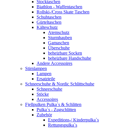
Stocktaschen
Biathlon - Waffentaschen
Rollski-/Cross Skate Taschen
Schuhtaschen
Gürteltaschen
Kälteschutz
Atemschutz
Sturmhauben
Gamaschen
Überschuhe
beheizbare Socken
beheizbare Handschuhe
Andere Accessoires
Stirnlampen
Lampen
Ersatzteile
Schneeschuhe & Nordic Schlittschuhe
Schneeschuhe
Stöcke
Accessoires
Fjellpulken Pulka`s & Schlitten
Pulka`s - Zugschlitten
Zubehör
Expeditions-/ Kinderpulka`s
Rettungspulka`s