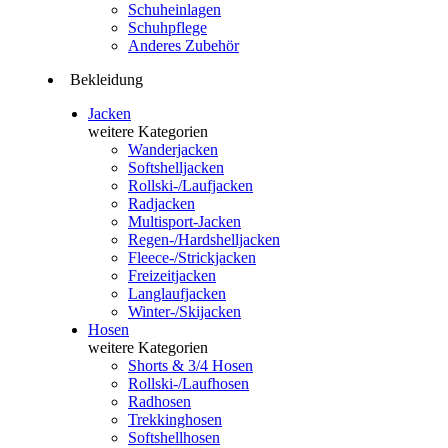
Schuheinlagen
Schuhpflege
Anderes Zubehör
Bekleidung
Jacken
weitere Kategorien
Wanderjacken
Softshelljacken
Rollski-/Laufjacken
Radjacken
Multisport-Jacken
Regen-/Hardshelljacken
Fleece-/Strickjacken
Freizeitjacken
Langlaufjacken
Winter-/Skijacken
Hosen
weitere Kategorien
Shorts & 3/4 Hosen
Rollski-/Laufhosen
Radhosen
Trekkinghosen
Softshellhosen