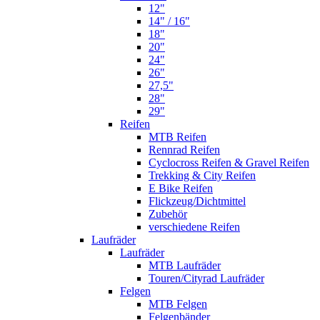
12"
14" / 16"
18"
20"
24"
26"
27,5"
28"
29"
Reifen
MTB Reifen
Rennrad Reifen
Cyclocross Reifen & Gravel Reifen
Trekking & City Reifen
E Bike Reifen
Flickzeug/Dichtmittel
Zubehör
verschiedene Reifen
Laufräder
Laufräder
MTB Laufräder
Touren/Cityrad Laufräder
Felgen
MTB Felgen
Felgenbänder