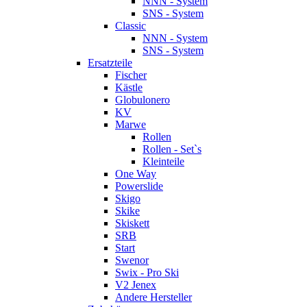
NNN - System
SNS - System
Classic
NNN - System
SNS - System
Ersatzteile
Fischer
Kästle
Globulonero
KV
Marwe
Rollen
Rollen - Set`s
Kleinteile
One Way
Powerslide
Skigo
Skike
Skiskett
SRB
Start
Swenor
Swix - Pro Ski
V2 Jenex
Andere Hersteller