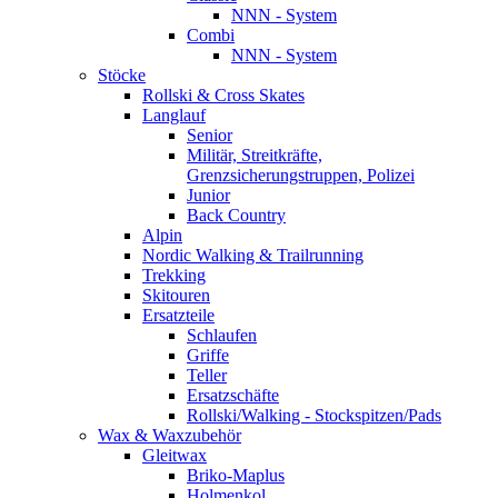
NNN - System
Combi
NNN - System
Stöcke
Rollski & Cross Skates
Langlauf
Senior
Militär, Streitkräfte,
Grenzsicherungstruppen, Polizei
Junior
Back Country
Alpin
Nordic Walking & Trailrunning
Trekking
Skitouren
Ersatzteile
Schlaufen
Griffe
Teller
Ersatzschäfte
Rollski/Walking - Stockspitzen/Pads
Wax & Waxzubehör
Gleitwax
Briko-Maplus
Holmenkol