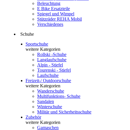
Beleuchtung
E Bike Ersatzteile
Spiegel und Wimpel
Stützräder REHA Mobil
Verschiedenes
Schuhe
Sportschuhe
weitere Kategorien
Rollski -Schuhe
Langlaufschuhe
Alpin - Stiefel
Tourenski - Stiefel
Laufschuhe
Freizeit-/ Outdoorschuhe
weitere Kategorien
Wanderschuhe
Multifunktions- Schuhe
Sandalen
Winterschuhe
Militär und Sicherheitsschuhe
Zubehör
weitere Kategorien
Gamaschen