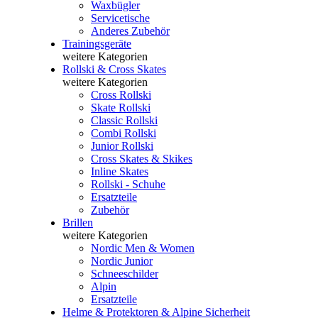
Waxbügler
Servicetische
Anderes Zubehör
Trainingsgeräte
weitere Kategorien
Rollski & Cross Skates
weitere Kategorien
Cross Rollski
Skate Rollski
Classic Rollski
Combi Rollski
Junior Rollski
Cross Skates & Skikes
Inline Skates
Rollski - Schuhe
Ersatzteile
Zubehör
Brillen
weitere Kategorien
Nordic Men & Women
Nordic Junior
Schneeschilder
Alpin
Ersatzteile
Helme & Protektoren & Alpine Sicherheit