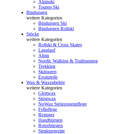
Alpinski
Touren Ski
Bindungen
weitere Kategorien
Bindungen Ski
Bindungen Rollski
Stöcke
weitere Kategorien
Rollski & Cross Skates
Langlauf
Alpin
Nordic Walking & Trailrunning
Trekking
Skitouren
Ersatzteile
Wax & Waxzubehör
weitere Kategorien
Gleitwax
Steigwax
NoWax Steigzonenpflege
Fellpflege
Reiniger
Handbürsten
Rotorbürsten
Strukturgeräte