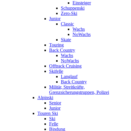
Einsteiger
Schuppenski
Zero-Ski
Junior
Classic
Wachs
NoWachs
Skate
Touring
Back Country
Wachs
NoWachs
Offtrack Cruising
Skifelle
Langlauf
Back Country
Militär, Streitkräfte,
Grenzsicherungstruppen, Polizei
Alpinski
Senior
Junior
Touren Ski
Ski
Felle
Bindung