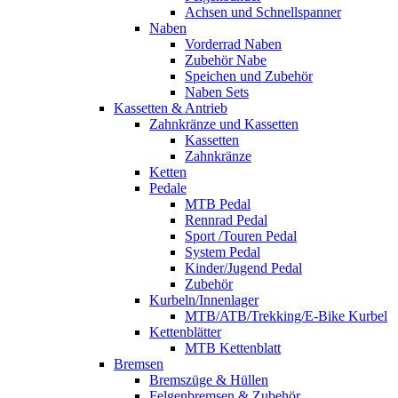
Achsen und Schnellspanner
Naben
Vorderrad Naben
Zubehör Nabe
Speichen und Zubehör
Naben Sets
Kassetten & Antrieb
Zahnkränze und Kassetten
Kassetten
Zahnkränze
Ketten
Pedale
MTB Pedal
Rennrad Pedal
Sport /Touren Pedal
System Pedal
Kinder/Jugend Pedal
Zubehör
Kurbeln/Innenlager
MTB/ATB/Trekking/E-Bike Kurbel
Kettenblätter
MTB Kettenblatt
Bremsen
Bremszüge & Hüllen
Felgenbremsen & Zubehör