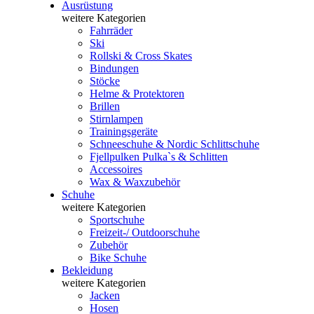
Ausrüstung
weitere Kategorien
Fahrräder
Ski
Rollski & Cross Skates
Bindungen
Stöcke
Helme & Protektoren
Brillen
Stirnlampen
Trainingsgeräte
Schneeschuhe & Nordic Schlittschuhe
Fjellpulken Pulka`s & Schlitten
Accessoires
Wax & Waxzubehör
Schuhe
weitere Kategorien
Sportschuhe
Freizeit-/ Outdoorschuhe
Zubehör
Bike Schuhe
Bekleidung
weitere Kategorien
Jacken
Hosen