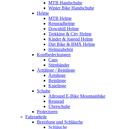
MTB Handschuhe
Winter Bike Handschuhe
Helme
MTB Helme
Rennradhelme
Downhill Helme
Trekking & City Helme
Kinder & Jugend Helme
Dirt Bike & BMX Helme
Helmzubehör
Kopfbedeckungen
Caps
Stirnbänder
Ärmlinge / Beinlinge
Ärmlinge
Beinlinge
Knielinge
Schuhe
Allround E-Bike Mountainbike
Rennrad
Überschuhe
Protectoren
Fahrradteile
Bereifung und Schläuche
Schläuche