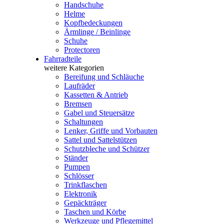
Handschuhe
Helme
Kopfbedeckungen
Ärmlinge / Beinlinge
Schuhe
Protectoren
Fahrradteile
weitere Kategorien
Bereifung und Schläuche
Laufräder
Kassetten & Antrieb
Bremsen
Gabel und Steuersätze
Schaltungen
Lenker, Griffe und Vorbauten
Sattel und Sattelstützen
Schutzbleche und Schützer
Ständer
Pumpen
Schlösser
Trinkflaschen
Elektronik
Gepäckträger
Taschen und Körbe
Werkzeuge und Pflegemittel