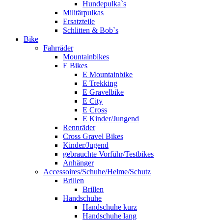
Hundepulka`s
Militärpulkas
Ersatzteile
Schlitten & Bob`s
Bike
Fahrräder
Mountainbikes
E Bikes
E Mountainbike
E Trekking
E Gravelbike
E City
E Cross
E Kinder/Jungend
Rennräder
Cross Gravel Bikes
Kinder/Jugend
gebrauchte Vorführ/Testbikes
Anhänger
Accessoires/Schuhe/Helme/Schutz
Brillen
Brillen
Handschuhe
Handschuhe kurz
Handschuhe lang