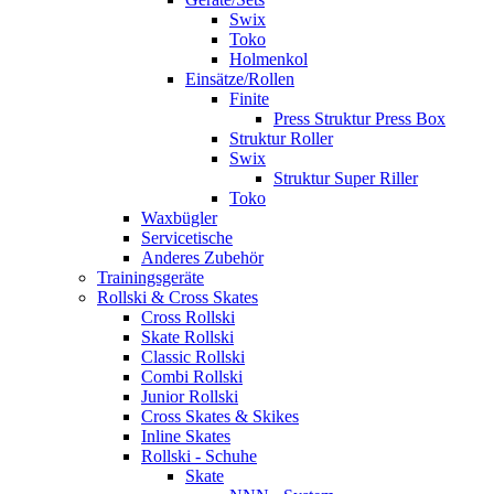
Swix
Toko
Holmenkol
Einsätze/Rollen
Finite
Press Struktur Press Box
Struktur Roller
Swix
Struktur Super Riller
Toko
Waxbügler
Servicetische
Anderes Zubehör
Trainingsgeräte
Rollski & Cross Skates
Cross Rollski
Skate Rollski
Classic Rollski
Combi Rollski
Junior Rollski
Cross Skates & Skikes
Inline Skates
Rollski - Schuhe
Skate