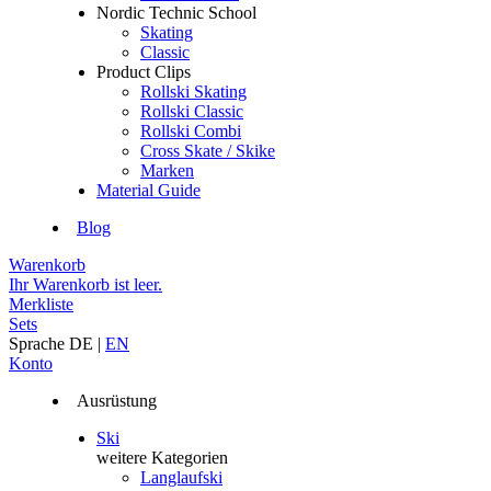
Nordic Technic School
Skating
Classic
Product Clips
Rollski Skating
Rollski Classic
Rollski Combi
Cross Skate / Skike
Marken
Material Guide
Blog
Warenkorb
Ihr Warenkorb ist leer.
Merkliste
Sets
Sprache
DE
|
EN
Konto
Ausrüstung
Ski
weitere Kategorien
Langlaufski