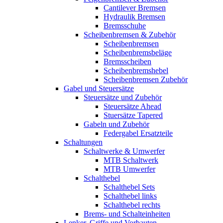
Cantilever Bremsen
Hydraulik Bremsen
Bremsschuhe
Scheibenbremsen & Zubehör
Scheibenbremsen
Scheibenbremsbeläge
Bremsscheiben
Scheibenbremshebel
Scheibenbremsen Zubehör
Gabel und Steuersätze
Steuersätze und Zubehör
Steuersätze Ahead
Stuersätze Tapered
Gabeln und Zubehör
Federgabel Ersatzteile
Schaltungen
Schaltwerke & Umwerfer
MTB Schaltwerk
MTB Umwerfer
Schalthebel
Schalthebel Sets
Schalthebel links
Schalthebel rechts
Brems- und Schalteinheiten
Lenker, Griffe und Vorbauten