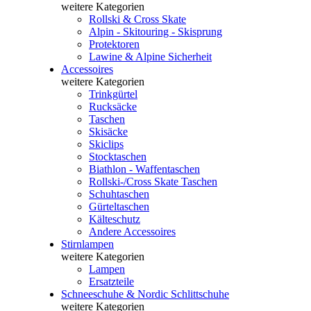
weitere Kategorien
Rollski & Cross Skate
Alpin - Skitouring - Skisprung
Protektoren
Lawine & Alpine Sicherheit
Accessoires
weitere Kategorien
Trinkgürtel
Rucksäcke
Taschen
Skisäcke
Skiclips
Stocktaschen
Biathlon - Waffentaschen
Rollski-/Cross Skate Taschen
Schuhtaschen
Gürteltaschen
Kälteschutz
Andere Accessoires
Stirnlampen
weitere Kategorien
Lampen
Ersatzteile
Schneeschuhe & Nordic Schlittschuhe
weitere Kategorien