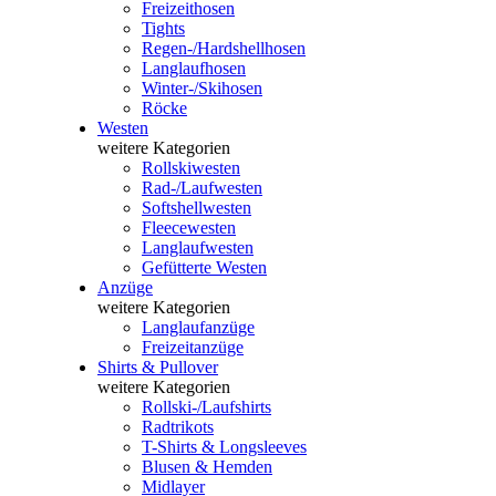
Freizeithosen
Tights
Regen-/Hardshellhosen
Langlaufhosen
Winter-/Skihosen
Röcke
Westen
weitere Kategorien
Rollskiwesten
Rad-/Laufwesten
Softshellwesten
Fleecewesten
Langlaufwesten
Gefütterte Westen
Anzüge
weitere Kategorien
Langlaufanzüge
Freizeitanzüge
Shirts & Pullover
weitere Kategorien
Rollski-/Laufshirts
Radtrikots
T-Shirts & Longsleeves
Blusen & Hemden
Midlayer