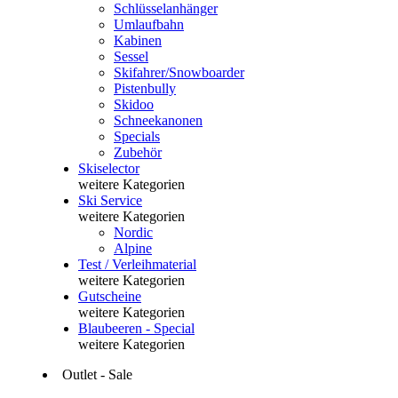
Schlüsselanhänger
Umlaufbahn
Kabinen
Sessel
Skifahrer/Snowboarder
Pistenbully
Skidoo
Schneekanonen
Specials
Zubehör
Skiselector
weitere Kategorien
Ski Service
weitere Kategorien
Nordic
Alpine
Test / Verleihmaterial
weitere Kategorien
Gutscheine
weitere Kategorien
Blaubeeren - Special
weitere Kategorien
Outlet - Sale