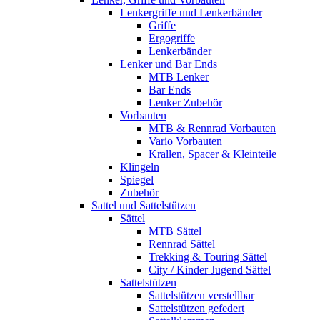
Lenkergriffe und Lenkerbänder
Griffe
Ergogriffe
Lenkerbänder
Lenker und Bar Ends
MTB Lenker
Bar Ends
Lenker Zubehör
Vorbauten
MTB & Rennrad Vorbauten
Vario Vorbauten
Krallen, Spacer & Kleinteile
Klingeln
Spiegel
Zubehör
Sattel und Sattelstützen
Sättel
MTB Sättel
Rennrad Sättel
Trekking & Touring Sättel
City / Kinder Jugend Sättel
Sattelstützen
Sattelstützen verstellbar
Sattelstützen gefedert