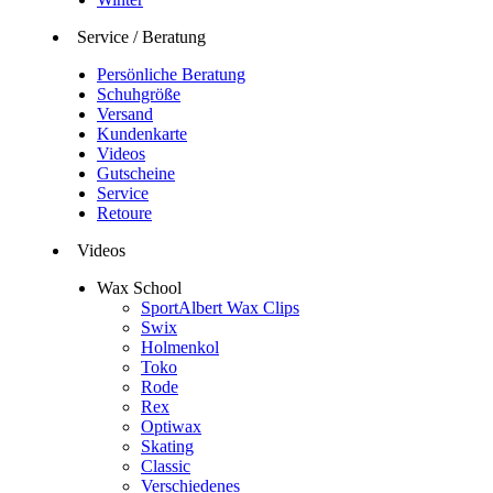
Service / Beratung
Persönliche Beratung
Schuhgröße
Versand
Kundenkarte
Videos
Gutscheine
Service
Retoure
Videos
Wax School
SportAlbert Wax Clips
Swix
Holmenkol
Toko
Rode
Rex
Optiwax
Skating
Classic
Verschiedenes