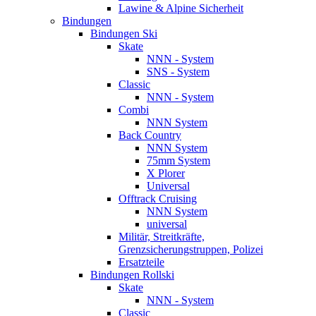
Lawine & Alpine Sicherheit
Bindungen
Bindungen Ski
Skate
NNN - System
SNS - System
Classic
NNN - System
Combi
NNN System
Back Country
NNN System
75mm System
X Plorer
Universal
Offtrack Cruising
NNN System
universal
Militär, Streitkräfte,
Grenzsicherungstruppen, Polizei
Ersatzteile
Bindungen Rollski
Skate
NNN - System
Classic