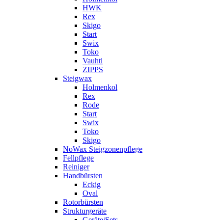
HWK
Rex
Skigo
Start
Swix
Toko
Vauhti
ZIPPS
Steigwax
Holmenkol
Rex
Rode
Start
Swix
Toko
Skigo
NoWax Steigzonenpflege
Fellpflege
Reiniger
Handbürsten
Eckig
Oval
Rotorbürsten
Strukturgeräte
Geräte/Sets