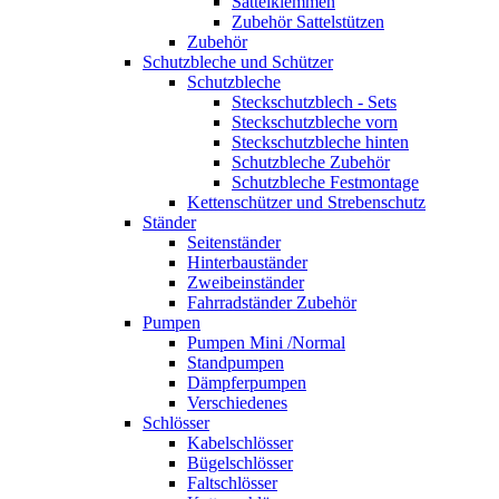
Sattelklemmen
Zubehör Sattelstützen
Zubehör
Schutzbleche und Schützer
Schutzbleche
Steckschutzblech - Sets
Steckschutzbleche vorn
Steckschutzbleche hinten
Schutzbleche Zubehör
Schutzbleche Festmontage
Kettenschützer und Strebenschutz
Ständer
Seitenständer
Hinterbauständer
Zweibeinständer
Fahrradständer Zubehör
Pumpen
Pumpen Mini /Normal
Standpumpen
Dämpferpumpen
Verschiedenes
Schlösser
Kabelschlösser
Bügelschlösser
Faltschlösser