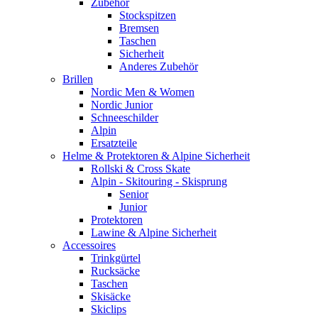
Zubehör
Stockspitzen
Bremsen
Taschen
Sicherheit
Anderes Zubehör
Brillen
Nordic Men & Women
Nordic Junior
Schneeschilder
Alpin
Ersatzteile
Helme & Protektoren & Alpine Sicherheit
Rollski & Cross Skate
Alpin - Skitouring - Skisprung
Senior
Junior
Protektoren
Lawine & Alpine Sicherheit
Accessoires
Trinkgürtel
Rucksäcke
Taschen
Skisäcke
Skiclips