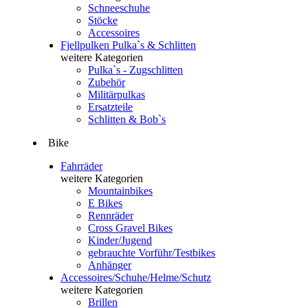
Schneeschuhe
Stöcke
Accessoires
Fjellpulken Pulka`s & Schlitten
weitere Kategorien
Pulka`s - Zugschlitten
Zubehör
Militärpulkas
Ersatzteile
Schlitten & Bob`s
Bike
Fahrräder
weitere Kategorien
Mountainbikes
E Bikes
Rennräder
Cross Gravel Bikes
Kinder/Jugend
gebrauchte Vorführ/Testbikes
Anhänger
Accessoires/Schuhe/Helme/Schutz
weitere Kategorien
Brillen