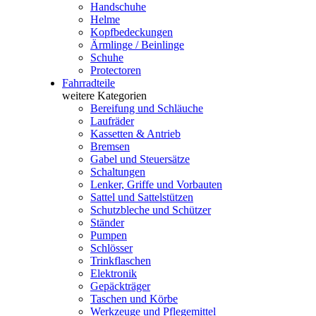
Handschuhe
Helme
Kopfbedeckungen
Ärmlinge / Beinlinge
Schuhe
Protectoren
Fahrradteile
weitere Kategorien
Bereifung und Schläuche
Laufräder
Kassetten & Antrieb
Bremsen
Gabel und Steuersätze
Schaltungen
Lenker, Griffe und Vorbauten
Sattel und Sattelstützen
Schutzbleche und Schützer
Ständer
Pumpen
Schlösser
Trinkflaschen
Elektronik
Gepäckträger
Taschen und Körbe
Werkzeuge und Pflegemittel