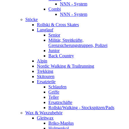
NNN - System
Combi
NNN - System
Stöcke
Rollski & Cross Skates
Langlauf
Senior
Militär, Streitkräfte,
Grenzsicherungstruppen, Polizei
Junior
Back Country
Alpin
Nordic Walking & Trailrunning
Trekking
Skitouren
Ersatzteile
Schlaufen
Griffe
Teller
Ersatzschäfte
Rollski/Walking - Stockspitzen/Pads
Wax & Waxzubehör
Gleitwax
Briko-Maplus
Holmenkol