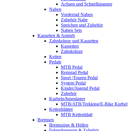
Achsen und Schnellspanner
Naben
Vorderrad Naben
Zubehör Nabe
Speichen und Zubehör
Naben Sets
Kassetten & Antrieb
Zahnkränze und Kassetten
Kassetten
Zahnkränze
Ketten
Pedale
MTB Pedal
Rennrad Pedal
Sport /Touren Pedal
System Pedal
Kinder/Jugend Pedal
Zubehör
Kurbeln/Innenlager
MTB/ATB/Trekking/E-Bike Kurbel
Kettenblätter
MTB Kettenblatt
Bremsen
Bremszüge & Hüllen
Felgenbremsen & Zubehör