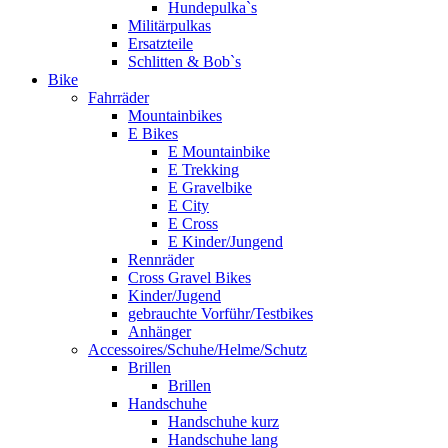
Hundepulka`s
Militärpulkas
Ersatzteile
Schlitten & Bob`s
Bike
Fahrräder
Mountainbikes
E Bikes
E Mountainbike
E Trekking
E Gravelbike
E City
E Cross
E Kinder/Jungend
Rennräder
Cross Gravel Bikes
Kinder/Jugend
gebrauchte Vorführ/Testbikes
Anhänger
Accessoires/Schuhe/Helme/Schutz
Brillen
Brillen
Handschuhe
Handschuhe kurz
Handschuhe lang