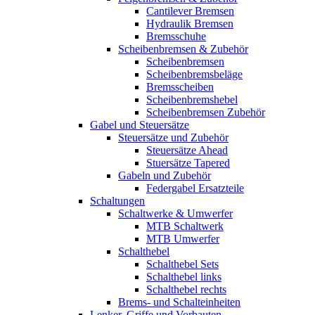
Cantilever Bremsen
Hydraulik Bremsen
Bremsschuhe
Scheibenbremsen & Zubehör
Scheibenbremsen
Scheibenbremsbeläge
Bremsscheiben
Scheibenbremshebel
Scheibenbremsen Zubehör
Gabel und Steuersätze
Steuersätze und Zubehör
Steuersätze Ahead
Stuersätze Tapered
Gabeln und Zubehör
Federgabel Ersatzteile
Schaltungen
Schaltwerke & Umwerfer
MTB Schaltwerk
MTB Umwerfer
Schalthebel
Schalthebel Sets
Schalthebel links
Schalthebel rechts
Brems- und Schalteinheiten
Lenker, Griffe und Vorbauten