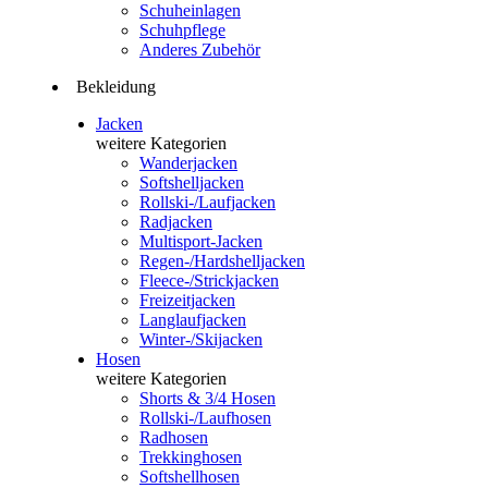
Schuheinlagen
Schuhpflege
Anderes Zubehör
Bekleidung
Jacken
weitere Kategorien
Wanderjacken
Softshelljacken
Rollski-/Laufjacken
Radjacken
Multisport-Jacken
Regen-/Hardshelljacken
Fleece-/Strickjacken
Freizeitjacken
Langlaufjacken
Winter-/Skijacken
Hosen
weitere Kategorien
Shorts & 3/4 Hosen
Rollski-/Laufhosen
Radhosen
Trekkinghosen
Softshellhosen