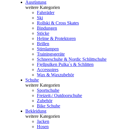
Ausrüstung
weitere Kategorien
Fahrräder
Ski
Rollski & Cross Skates
Bindungen
Stöcke
Helme & Protektoren
Brillen
Stirnlampen
Trainingsgeräte
Schneeschuhe & Nordic Schlittschuhe
Fjellpulken Pulka`s & Schlitten
Accessoires
Wax & Waxzubehör
Schuhe
weitere Kategorien
Sportschuhe
Freizeit-/ Outdoorschuhe
Zubehör
Bike Schuhe
Bekleidung
weitere Kategorien
Jacken
Hosen