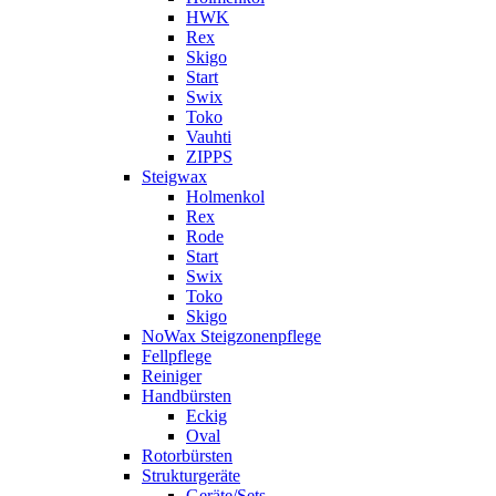
HWK
Rex
Skigo
Start
Swix
Toko
Vauhti
ZIPPS
Steigwax
Holmenkol
Rex
Rode
Start
Swix
Toko
Skigo
NoWax Steigzonenpflege
Fellpflege
Reiniger
Handbürsten
Eckig
Oval
Rotorbürsten
Strukturgeräte
Geräte/Sets