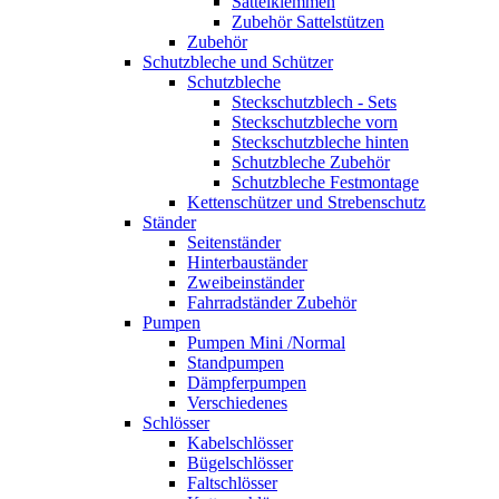
Sattelklemmen
Zubehör Sattelstützen
Zubehör
Schutzbleche und Schützer
Schutzbleche
Steckschutzblech - Sets
Steckschutzbleche vorn
Steckschutzbleche hinten
Schutzbleche Zubehör
Schutzbleche Festmontage
Kettenschützer und Strebenschutz
Ständer
Seitenständer
Hinterbauständer
Zweibeinständer
Fahrradständer Zubehör
Pumpen
Pumpen Mini /Normal
Standpumpen
Dämpferpumpen
Verschiedenes
Schlösser
Kabelschlösser
Bügelschlösser
Faltschlösser