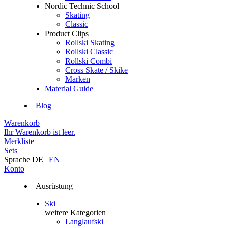
Nordic Technic School
Skating
Classic
Product Clips
Rollski Skating
Rollski Classic
Rollski Combi
Cross Skate / Skike
Marken
Material Guide
Blog
Warenkorb
Ihr Warenkorb ist leer.
Merkliste
Sets
Sprache
DE
|
EN
Konto
Ausrüstung
Ski
weitere Kategorien
Langlaufski