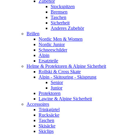
Zubehör
Stockspitzen
Bremsen
Taschen
Sicherheit
Anderes Zubehör
Brillen
Nordic Men & Women
Nordic Junior
Schneeschilder
Alpin
Ersatzteile
Helme & Protektoren & Alpine Sicherheit
Rollski & Cross Skate
Alpin - Skitouring - Skisprung
Senior
Junior
Protektoren
Lawine & Alpine Sicherheit
Accessoires
Trinkgürtel
Rucksäcke
Taschen
Skisäcke
Skiclips