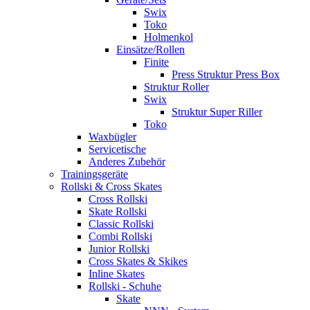
Swix
Toko
Holmenkol
Einsätze/Rollen
Finite
Press Struktur Press Box
Struktur Roller
Swix
Struktur Super Riller
Toko
Waxbügler
Servicetische
Anderes Zubehör
Trainingsgeräte
Rollski & Cross Skates
Cross Rollski
Skate Rollski
Classic Rollski
Combi Rollski
Junior Rollski
Cross Skates & Skikes
Inline Skates
Rollski - Schuhe
Skate