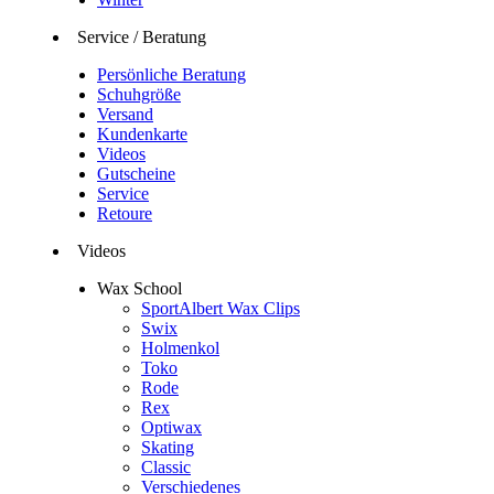
Service / Beratung
Persönliche Beratung
Schuhgröße
Versand
Kundenkarte
Videos
Gutscheine
Service
Retoure
Videos
Wax School
SportAlbert Wax Clips
Swix
Holmenkol
Toko
Rode
Rex
Optiwax
Skating
Classic
Verschiedenes