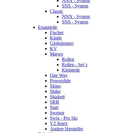
NNN - System
SNS - System
Classic
NNN - System
SNS - System
Ersatzteile
Fischer
Kästle
Globulonero
KV
Marwe
Rollen
Rollen - Set`s
Kleinteile
One Way
Powerslide
Skigo
Skike
Skiskett
SRB
Start
Swenor
Swix - Pro Ski
V2 Jenex
Andere Hersteller