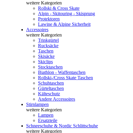
weitere Kategorien
Rollski & Cross Skate
Alpin - Skitouring - Skisprung
Protektoren
Lawine & Alpine Sicherheit
Accessoires
weitere Kategorien
Trinkgürtel
Rucksäcke
Taschen
Skisäcke
Skiclips
Stocktaschen
Biathlon - Waffentaschen
Rollski-/Cross Skate Taschen
Schuhtaschen
Gürteltaschen
Kälteschutz
Andere Accessoires
Stirnlampen
weitere Kategorien
Lampen
Ersatzteile
Schneeschuhe & Nordic Schlittschuhe
weitere Kategorien