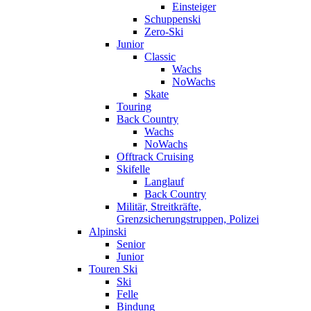
Einsteiger
Schuppenski
Zero-Ski
Junior
Classic
Wachs
NoWachs
Skate
Touring
Back Country
Wachs
NoWachs
Offtrack Cruising
Skifelle
Langlauf
Back Country
Militär, Streitkräfte,
Grenzsicherungstruppen, Polizei
Alpinski
Senior
Junior
Touren Ski
Ski
Felle
Bindung