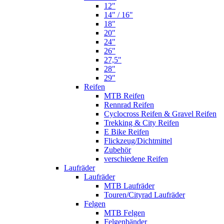
12"
14" / 16"
18"
20"
24"
26"
27,5"
28"
29"
Reifen
MTB Reifen
Rennrad Reifen
Cyclocross Reifen & Gravel Reifen
Trekking & City Reifen
E Bike Reifen
Flickzeug/Dichtmittel
Zubehör
verschiedene Reifen
Laufräder
Laufräder
MTB Laufräder
Touren/Cityrad Laufräder
Felgen
MTB Felgen
Felgenbänder