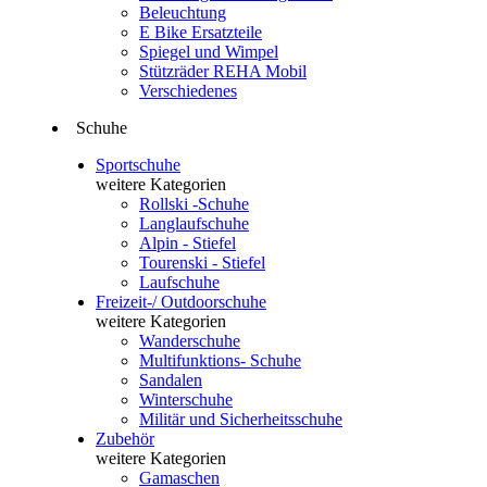
Beleuchtung
E Bike Ersatzteile
Spiegel und Wimpel
Stützräder REHA Mobil
Verschiedenes
Schuhe
Sportschuhe
weitere Kategorien
Rollski -Schuhe
Langlaufschuhe
Alpin - Stiefel
Tourenski - Stiefel
Laufschuhe
Freizeit-/ Outdoorschuhe
weitere Kategorien
Wanderschuhe
Multifunktions- Schuhe
Sandalen
Winterschuhe
Militär und Sicherheitsschuhe
Zubehör
weitere Kategorien
Gamaschen