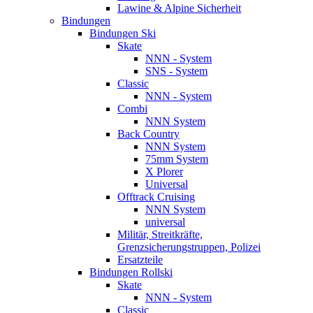
Lawine & Alpine Sicherheit
Bindungen
Bindungen Ski
Skate
NNN - System
SNS - System
Classic
NNN - System
Combi
NNN System
Back Country
NNN System
75mm System
X Plorer
Universal
Offtrack Cruising
NNN System
universal
Militär, Streitkräfte,
Grenzsicherungstruppen, Polizei
Ersatzteile
Bindungen Rollski
Skate
NNN - System
Classic