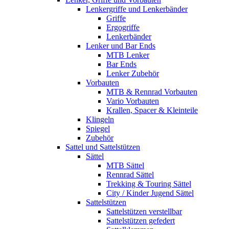
Lenkergriffe und Lenkerbänder
Griffe
Ergogriffe
Lenkerbänder
Lenker und Bar Ends
MTB Lenker
Bar Ends
Lenker Zubehör
Vorbauten
MTB & Rennrad Vorbauten
Vario Vorbauten
Krallen, Spacer & Kleinteile
Klingeln
Spiegel
Zubehör
Sattel und Sattelstützen
Sättel
MTB Sättel
Rennrad Sättel
Trekking & Touring Sättel
City / Kinder Jugend Sättel
Sattelstützen
Sattelstützen verstellbar
Sattelstützen gefedert