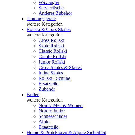
Waxbügler
Servicetische
Anderes Zubehör
Trainingsgeräte
weitere Kategorien
Rollski & Cross Skates
weitere Kategorien
Cross Rollski
Skate Rollski
Classic Rollski
Combi Rollski
Junior Rollski
Cross Skates & Skikes
Inline Skates
Rollski - Schuhe
Ersatzteile
Zubehör
Brillen
weitere Kategorien
Nordic Men & Women
Nordic Junior
Schneeschilder
Alpin
Ersatzteile
Helme & Protektoren & Alpine Sicherheit