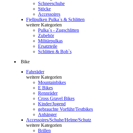
Schneeschuhe
Stöcke
Accessoires
Fjellpulken Pulka`s & Schlitten
weitere Kategorien
Pulka`s - Zugschlitten
Zubehör
Militärpulkas
Ersatzteile
Schlitten & Bob`s
Bike
Fahrräder
weitere Kategorien
Mountainbikes
E Bikes
Rennräder
Cross Gravel Bikes
Kinder/Jugend
gebrauchte Vorführ/Testbikes
Anhänger
Accessoires/Schuhe/Helme/Schutz
weitere Kategorien
Brillen