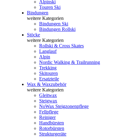
Alpinski
Touren Ski
Bindungen
weitere Kategorien
Bindungen Ski
Bindungen Rollski
Stöcke
weitere Kategorien
Rollski & Cross Skates
Langlauf
Alpin
Nordic Walking & Trailrunning
Trekking
Skitouren
Ersatzteile
Wax & Waxzubehör
weitere Kategorien
Gleitwax
Steigwax
NoWax Steigzonenpflege
Fellpflege
Reiniger
Handbürsten
Rotorbürsten
Strukturgeräte