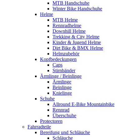
MTB Handschuhe
Winter Bike Handschuhe
Helme
MTB Helme
Rennradhelme
Downhill Helme
Trekking & City Helme
Kinder & Jugend Helme
Dirt Bike & BMX Helme
Helmzubehör
Kopfbedeckungen
Caps
Stirnbänder
Ärmlinge / Beinlinge
Ärmlinge
Beinlinge
Knielinge
Schuhe
Allround E-Bike Mountainbike
Rennrad
Überschuhe
Protectoren
Fahrradteile
Bereifung und Schläuche
Schläuche