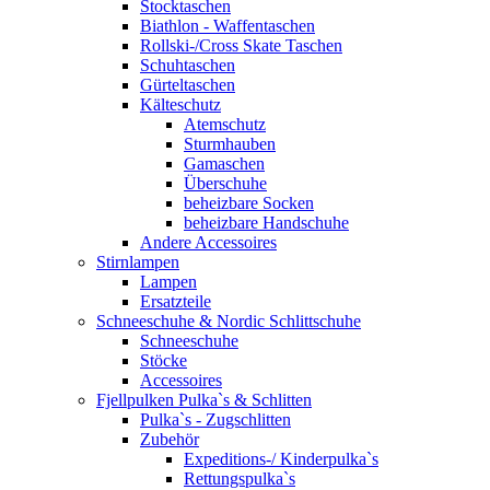
Stocktaschen
Biathlon - Waffentaschen
Rollski-/Cross Skate Taschen
Schuhtaschen
Gürteltaschen
Kälteschutz
Atemschutz
Sturmhauben
Gamaschen
Überschuhe
beheizbare Socken
beheizbare Handschuhe
Andere Accessoires
Stirnlampen
Lampen
Ersatzteile
Schneeschuhe & Nordic Schlittschuhe
Schneeschuhe
Stöcke
Accessoires
Fjellpulken Pulka`s & Schlitten
Pulka`s - Zugschlitten
Zubehör
Expeditions-/ Kinderpulka`s
Rettungspulka`s