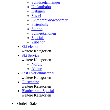
Schlüsselanhänger
Umlaufbahn
Kabinen
Sessel
Skifahrer/Snowboarder
Pistenbully
Skidoo
Schneekanonen
Specials
Zubehör
Skiselector
weitere Kategorien
Ski Service
weitere Kategorien
Nordic
Alpine
Test / Verleihmaterial
weitere Kategorien
Gutscheine
weitere Kategorien
Blaubeeren - Special
weitere Kategorien
Outlet - Sale