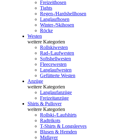
Freizeithosen
Tights
Regen-/Hardshellhosen
Langlaufhosen
Winter-/Skihosen
Röcke
Westen
weitere Kategorien
Rollskiwesten
Rad-/Laufwesten
Softshellwesten
Fleecewesten
Langlaufwesten
Gefütterte Westen
Anzüge
weitere Kategorien
Langlaufanzüge
Freizeitanzüge
Shirts & Pullover
weitere Kategorien
Rollski-/Laufshirts
Radtrikots
T-Shirts & Longsleeves
Blusen & Hemden
Midlayer