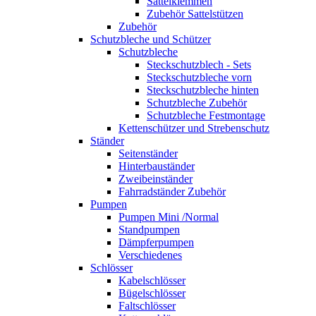
Sattelklemmen
Zubehör Sattelstützen
Zubehör
Schutzbleche und Schützer
Schutzbleche
Steckschutzblech - Sets
Steckschutzbleche vorn
Steckschutzbleche hinten
Schutzbleche Zubehör
Schutzbleche Festmontage
Kettenschützer und Strebenschutz
Ständer
Seitenständer
Hinterbauständer
Zweibeinständer
Fahrradständer Zubehör
Pumpen
Pumpen Mini /Normal
Standpumpen
Dämpferpumpen
Verschiedenes
Schlösser
Kabelschlösser
Bügelschlösser
Faltschlösser