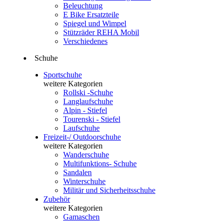
Beleuchtung
E Bike Ersatzteile
Spiegel und Wimpel
Stützräder REHA Mobil
Verschiedenes
Schuhe
Sportschuhe
weitere Kategorien
Rollski -Schuhe
Langlaufschuhe
Alpin - Stiefel
Tourenski - Stiefel
Laufschuhe
Freizeit-/ Outdoorschuhe
weitere Kategorien
Wanderschuhe
Multifunktions- Schuhe
Sandalen
Winterschuhe
Militär und Sicherheitsschuhe
Zubehör
weitere Kategorien
Gamaschen