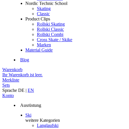
Nordic Technic School
Skating
Classic
Product Clips
Rollski Skating
Rollski Classic
Rollski Combi
Cross Skate / Skike
Marken
Material Guide
Blog
Warenkorb
Ihr Warenkorb ist leer.
Merkliste
Sets
Sprache
DE
|
EN
Konto
Ausrüstung
Ski
weitere Kategorien
Langlaufski