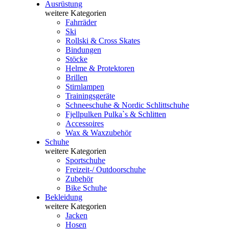
Ausrüstung
weitere Kategorien
Fahrräder
Ski
Rollski & Cross Skates
Bindungen
Stöcke
Helme & Protektoren
Brillen
Stirnlampen
Trainingsgeräte
Schneeschuhe & Nordic Schlittschuhe
Fjellpulken Pulka`s & Schlitten
Accessoires
Wax & Waxzubehör
Schuhe
weitere Kategorien
Sportschuhe
Freizeit-/ Outdoorschuhe
Zubehör
Bike Schuhe
Bekleidung
weitere Kategorien
Jacken
Hosen