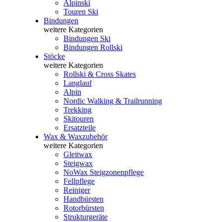
Alpinski
Touren Ski
Bindungen
weitere Kategorien
Bindungen Ski
Bindungen Rollski
Stöcke
weitere Kategorien
Rollski & Cross Skates
Langlauf
Alpin
Nordic Walking & Trailrunning
Trekking
Skitouren
Ersatzteile
Wax & Waxzubehör
weitere Kategorien
Gleitwax
Steigwax
NoWax Steigzonenpflege
Fellpflege
Reiniger
Handbürsten
Rotorbürsten
Strukturgeräte