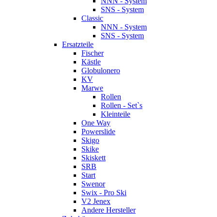
NNN - System
SNS - System
Classic
NNN - System
SNS - System
Ersatzteile
Fischer
Kästle
Globulonero
KV
Marwe
Rollen
Rollen - Set`s
Kleinteile
One Way
Powerslide
Skigo
Skike
Skiskett
SRB
Start
Swenor
Swix - Pro Ski
V2 Jenex
Andere Hersteller