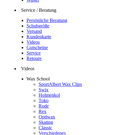
Service / Beratung
Persönliche Beratung
Schuhgröße
Versand
Kundenkarte
Videos
Gutscheine
Service
Retoure
Videos
Wax School
SportAlbert Wax Clips
Swix
Holmenkol
Toko
Rode
Rex
Optiwax
Skating
Classic
Verschiedenes