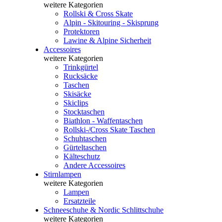
weitere Kategorien
Rollski & Cross Skate
Alpin - Skitouring - Skisprung
Protektoren
Lawine & Alpine Sicherheit
Accessoires
weitere Kategorien
Trinkgürtel
Rucksäcke
Taschen
Skisäcke
Skiclips
Stocktaschen
Biathlon - Waffentaschen
Rollski-/Cross Skate Taschen
Schuhtaschen
Gürteltaschen
Kälteschutz
Andere Accessoires
Stirnlampen
weitere Kategorien
Lampen
Ersatzteile
Schneeschuhe & Nordic Schlittschuhe
weitere Kategorien