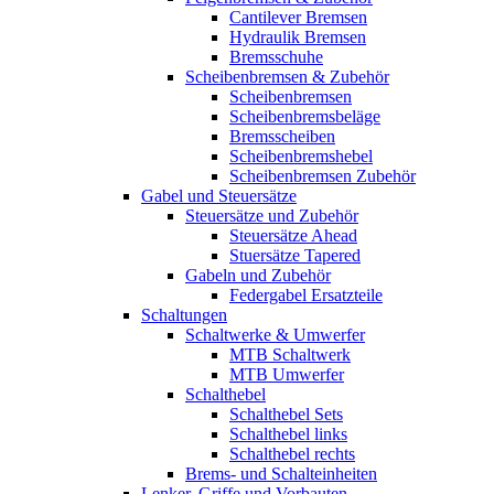
Cantilever Bremsen
Hydraulik Bremsen
Bremsschuhe
Scheibenbremsen & Zubehör
Scheibenbremsen
Scheibenbremsbeläge
Bremsscheiben
Scheibenbremshebel
Scheibenbremsen Zubehör
Gabel und Steuersätze
Steuersätze und Zubehör
Steuersätze Ahead
Stuersätze Tapered
Gabeln und Zubehör
Federgabel Ersatzteile
Schaltungen
Schaltwerke & Umwerfer
MTB Schaltwerk
MTB Umwerfer
Schalthebel
Schalthebel Sets
Schalthebel links
Schalthebel rechts
Brems- und Schalteinheiten
Lenker, Griffe und Vorbauten