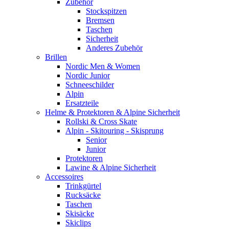
Zubehör
Stockspitzen
Bremsen
Taschen
Sicherheit
Anderes Zubehör
Brillen
Nordic Men & Women
Nordic Junior
Schneeschilder
Alpin
Ersatzteile
Helme & Protektoren & Alpine Sicherheit
Rollski & Cross Skate
Alpin - Skitouring - Skisprung
Senior
Junior
Protektoren
Lawine & Alpine Sicherheit
Accessoires
Trinkgürtel
Rucksäcke
Taschen
Skisäcke
Skiclips