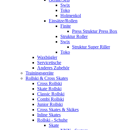
Swix
Toko
Holmenkol
Einsätze/Rollen
Finite
Press Struktur Press Box
Struktur Roller
Swix
Struktur Super Riller
Toko
Waxbügler
Servicetische
Anderes Zubehör
Trainingsgeräte
Rollski & Cross Skates
Cross Rollski
Skate Rollski
Classic Rollski
Combi Rollski
Junior Rollski
Cross Skates & Skikes
Inline Skates
Rollski - Schuhe
Skate