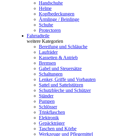
Handschuhe
Helme
Kopfbedeckungen
Ärmlinge / Beinlinge
Schuhe
Protectoren
Fahrradteile
weitere Kategorien
Bereifung und Schläuche
Laufräder
Kassetten & Antrieb
Bremsen
Gabel und Steuersätze
Schaltungen
Lenker, Griffe und Vorbauten
Sattel und Sattelstützen
Schutzbleche und Schützer
Ständer
Pumpen
Schlösser
Trinkflaschen
Elektronik
Gepäckträger
Taschen und Körbe
Werkzeuge und Pflegemittel