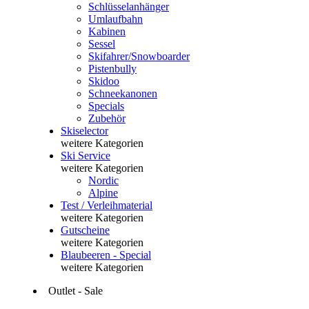
Schlüsselanhänger
Umlaufbahn
Kabinen
Sessel
Skifahrer/Snowboarder
Pistenbully
Skidoo
Schneekanonen
Specials
Zubehör
Skiselector
weitere Kategorien
Ski Service
weitere Kategorien
Nordic
Alpine
Test / Verleihmaterial
weitere Kategorien
Gutscheine
weitere Kategorien
Blaubeeren - Special
weitere Kategorien
Outlet - Sale