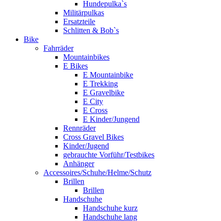
Hundepulka`s
Militärpulkas
Ersatzteile
Schlitten & Bob`s
Bike
Fahrräder
Mountainbikes
E Bikes
E Mountainbike
E Trekking
E Gravelbike
E City
E Cross
E Kinder/Jungend
Rennräder
Cross Gravel Bikes
Kinder/Jugend
gebrauchte Vorführ/Testbikes
Anhänger
Accessoires/Schuhe/Helme/Schutz
Brillen
Brillen
Handschuhe
Handschuhe kurz
Handschuhe lang