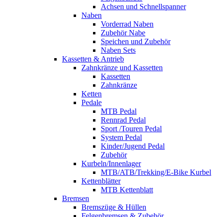
Achsen und Schnellspanner
Naben
Vorderrad Naben
Zubehör Nabe
Speichen und Zubehör
Naben Sets
Kassetten & Antrieb
Zahnkränze und Kassetten
Kassetten
Zahnkränze
Ketten
Pedale
MTB Pedal
Rennrad Pedal
Sport /Touren Pedal
System Pedal
Kinder/Jugend Pedal
Zubehör
Kurbeln/Innenlager
MTB/ATB/Trekking/E-Bike Kurbel
Kettenblätter
MTB Kettenblatt
Bremsen
Bremszüge & Hüllen
Felgenbremsen & Zubehör