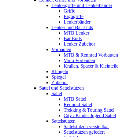
Lenkergriffe und Lenkerbänder
Griffe
Ergogriffe
Lenkerbänder
Lenker und Bar Ends
MTB Lenker
Bar Ends
Lenker Zubehör
Vorbauten
MTB & Rennrad Vorbauten
Vario Vorbauten
Krallen, Spacer & Kleinteile
Klingeln
Spiegel
Zubehör
Sattel und Sattelstützen
Sättel
MTB Sättel
Rennrad Sättel
Trekking & Touring Sättel
City / Kinder Jugend Sättel
Sattelstützen
Sattelstützen verstellbar
Sattelstützen gefedert