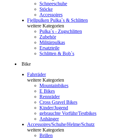
Schneeschuhe
Stöcke
Accessoires
Fjellpulken Pulka`s & Schlitten
weitere Kategorien
Pulka`s - Zugschlitten
Zubehör
Militärpulkas
Ersatzteile
Schlitten & Bob`s
Bike
Fahrräder
weitere Kategorien
Mountainbikes
E Bikes
Rennräder
Cross Gravel Bikes
Kinder/Jugend
gebrauchte Vorführ/Testbikes
Anhänger
Accessoires/Schuhe/Helme/Schutz
weitere Kategorien
Brillen