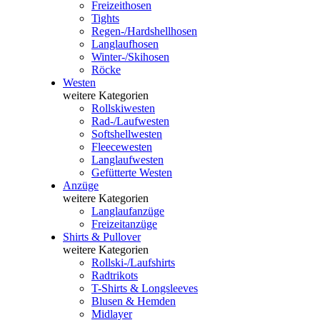
Freizeithosen
Tights
Regen-/Hardshellhosen
Langlaufhosen
Winter-/Skihosen
Röcke
Westen
weitere Kategorien
Rollskiwesten
Rad-/Laufwesten
Softshellwesten
Fleecewesten
Langlaufwesten
Gefütterte Westen
Anzüge
weitere Kategorien
Langlaufanzüge
Freizeitanzüge
Shirts & Pullover
weitere Kategorien
Rollski-/Laufshirts
Radtrikots
T-Shirts & Longsleeves
Blusen & Hemden
Midlayer