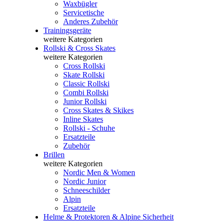
Waxbügler
Servicetische
Anderes Zubehör
Trainingsgeräte
weitere Kategorien
Rollski & Cross Skates
weitere Kategorien
Cross Rollski
Skate Rollski
Classic Rollski
Combi Rollski
Junior Rollski
Cross Skates & Skikes
Inline Skates
Rollski - Schuhe
Ersatzteile
Zubehör
Brillen
weitere Kategorien
Nordic Men & Women
Nordic Junior
Schneeschilder
Alpin
Ersatzteile
Helme & Protektoren & Alpine Sicherheit