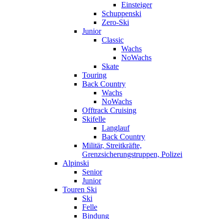
Einsteiger
Schuppenski
Zero-Ski
Junior
Classic
Wachs
NoWachs
Skate
Touring
Back Country
Wachs
NoWachs
Offtrack Cruising
Skifelle
Langlauf
Back Country
Militär, Streitkräfte,
Grenzsicherungstruppen, Polizei
Alpinski
Senior
Junior
Touren Ski
Ski
Felle
Bindung