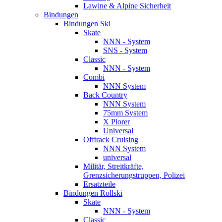
Lawine & Alpine Sicherheit
Bindungen
Bindungen Ski
Skate
NNN - System
SNS - System
Classic
NNN - System
Combi
NNN System
Back Country
NNN System
75mm System
X Plorer
Universal
Offtrack Cruising
NNN System
universal
Militär, Streitkräfte,
Grenzsicherungstruppen, Polizei
Ersatzteile
Bindungen Rollski
Skate
NNN - System
Classic