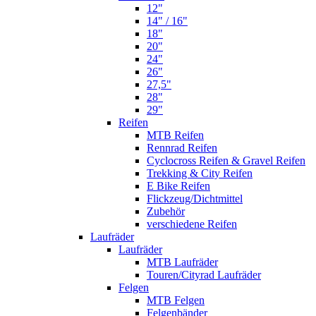
12"
14" / 16"
18"
20"
24"
26"
27,5"
28"
29"
Reifen
MTB Reifen
Rennrad Reifen
Cyclocross Reifen & Gravel Reifen
Trekking & City Reifen
E Bike Reifen
Flickzeug/Dichtmittel
Zubehör
verschiedene Reifen
Laufräder
Laufräder
MTB Laufräder
Touren/Cityrad Laufräder
Felgen
MTB Felgen
Felgenbänder