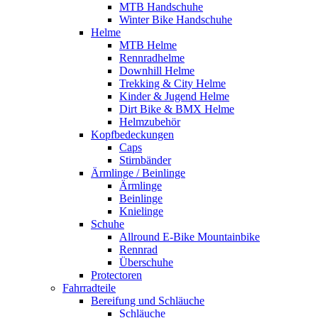
MTB Handschuhe
Winter Bike Handschuhe
Helme
MTB Helme
Rennradhelme
Downhill Helme
Trekking & City Helme
Kinder & Jugend Helme
Dirt Bike & BMX Helme
Helmzubehör
Kopfbedeckungen
Caps
Stirnbänder
Ärmlinge / Beinlinge
Ärmlinge
Beinlinge
Knielinge
Schuhe
Allround E-Bike Mountainbike
Rennrad
Überschuhe
Protectoren
Fahrradteile
Bereifung und Schläuche
Schläuche