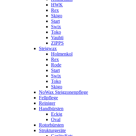
HWK
Rex
Skigo
Start
Swix
Toko
Vauhti
ZIPPS
Steigwax
Holmenkol
Rex
Rode
Start
Swix
Toko
Skigo
NoWax Steigzonenpflege
Fellpflege
Reiniger
Handbürsten
Eckig
Oval
Rotorbürsten
Strukturgeräte
Geräte/Sets