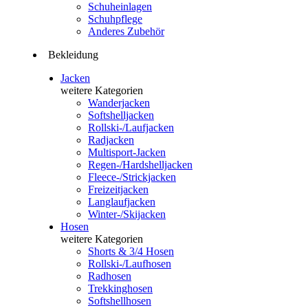
Schuheinlagen
Schuhpflege
Anderes Zubehör
Bekleidung
Jacken
weitere Kategorien
Wanderjacken
Softshelljacken
Rollski-/Laufjacken
Radjacken
Multisport-Jacken
Regen-/Hardshelljacken
Fleece-/Strickjacken
Freizeitjacken
Langlaufjacken
Winter-/Skijacken
Hosen
weitere Kategorien
Shorts & 3/4 Hosen
Rollski-/Laufhosen
Radhosen
Trekkinghosen
Softshellhosen