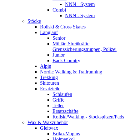
NNN - System
Combi
NNN - System
Stöcke
Rollski & Cross Skates
Langlauf
Senior
Militär, Streitkräfte,
Grenzsicherungstruppen, Polizei
Junior
Back Country
Alpin
Nordic Walking & Trailrunning
Trekking
Skitouren
Ersatzteile
Schlaufen
Griffe
Teller
Ersatzschäfte
Rollski/Walking - Stockspitzen/Pads
Wax & Waxzubehör
Gleitwax
Briko-Maplus
Holmenkol