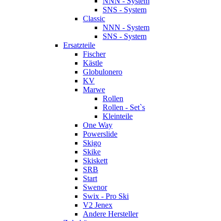
NNN - System
SNS - System
Classic
NNN - System
SNS - System
Ersatzteile
Fischer
Kästle
Globulonero
KV
Marwe
Rollen
Rollen - Set`s
Kleinteile
One Way
Powerslide
Skigo
Skike
Skiskett
SRB
Start
Swenor
Swix - Pro Ski
V2 Jenex
Andere Hersteller