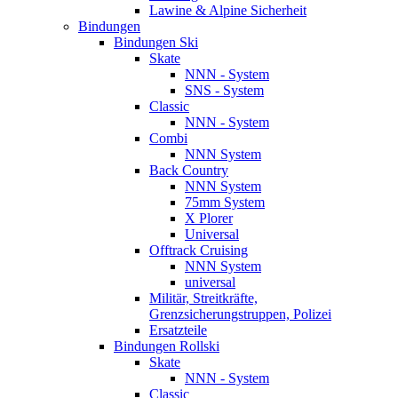
Lawine & Alpine Sicherheit
Bindungen
Bindungen Ski
Skate
NNN - System
SNS - System
Classic
NNN - System
Combi
NNN System
Back Country
NNN System
75mm System
X Plorer
Universal
Offtrack Cruising
NNN System
universal
Militär, Streitkräfte,
Grenzsicherungstruppen, Polizei
Ersatzteile
Bindungen Rollski
Skate
NNN - System
Classic