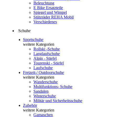
Beleuchtung
E Bike Ersatzteile
Spiegel und Wimpel
Stützräder REHA Mobil
Verschiedenes
Schuhe
Sportschuhe
weitere Kategorien
Rollski -Schuhe
Langlaufschuhe
Alpin - Stiefel
Tourenski - Stiefel
Laufschuhe
Freizeit-/ Outdoorschuhe
weitere Kategorien
Wanderschuhe
Multifunktions- Schuhe
Sandalen
Winterschuhe
Militär und Sicherheitsschuhe
Zubehör
weitere Kategorien
Gamaschen