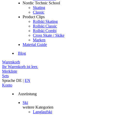
Nordic Technic School
Skating
Classic
Product Clips
Rollski Skating
Rollski Classic
Rollski Combi
Cross Skate / Skike
Marken
Material Guide
Blog
Warenkorb
Ihr Warenkorb ist leer.
Merkliste
Sets
Sprache
DE
|
EN
Konto
Ausrüstung
Ski
weitere Kategorien
Langlaufski