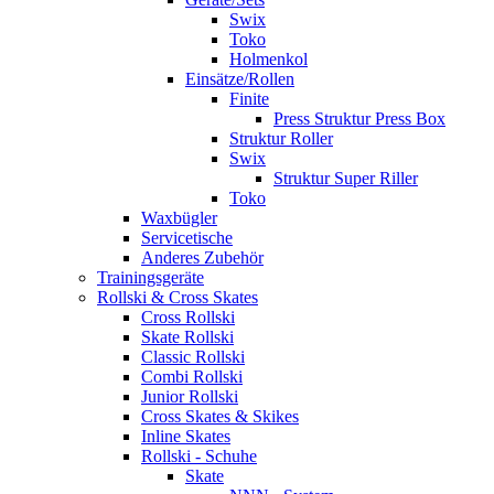
Swix
Toko
Holmenkol
Einsätze/Rollen
Finite
Press Struktur Press Box
Struktur Roller
Swix
Struktur Super Riller
Toko
Waxbügler
Servicetische
Anderes Zubehör
Trainingsgeräte
Rollski & Cross Skates
Cross Rollski
Skate Rollski
Classic Rollski
Combi Rollski
Junior Rollski
Cross Skates & Skikes
Inline Skates
Rollski - Schuhe
Skate