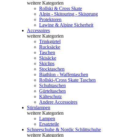
weitere Kategorien
Rollski & Cross Skate
Alpin - Skitouring - Skisprung
Protektoren
Lawine & Alpine Sicherheit
Accessoires
weitere Kategorien
Trinkgürtel
Rucksäcke
Taschen
Skisäcke
Skiclips
Stocktaschen
Biathlon - Waffentaschen
Rollski-/Cross Skate Taschen
Schuhtaschen
Gürteltaschen
Kälteschutz
Andere Accessoires
Stirnlampen
weitere Kategorien
Lampen
Ersatzteile
Schneeschuhe & Nordic Schlittschuhe
weitere Kategorien