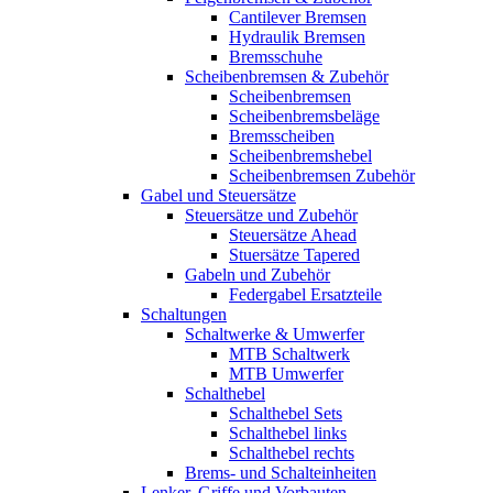
Cantilever Bremsen
Hydraulik Bremsen
Bremsschuhe
Scheibenbremsen & Zubehör
Scheibenbremsen
Scheibenbremsbeläge
Bremsscheiben
Scheibenbremshebel
Scheibenbremsen Zubehör
Gabel und Steuersätze
Steuersätze und Zubehör
Steuersätze Ahead
Stuersätze Tapered
Gabeln und Zubehör
Federgabel Ersatzteile
Schaltungen
Schaltwerke & Umwerfer
MTB Schaltwerk
MTB Umwerfer
Schalthebel
Schalthebel Sets
Schalthebel links
Schalthebel rechts
Brems- und Schalteinheiten
Lenker, Griffe und Vorbauten