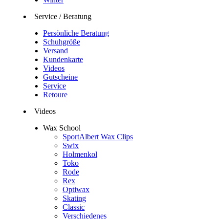
Service / Beratung
Persönliche Beratung
Schuhgröße
Versand
Kundenkarte
Videos
Gutscheine
Service
Retoure
Videos
Wax School
SportAlbert Wax Clips
Swix
Holmenkol
Toko
Rode
Rex
Optiwax
Skating
Classic
Verschiedenes