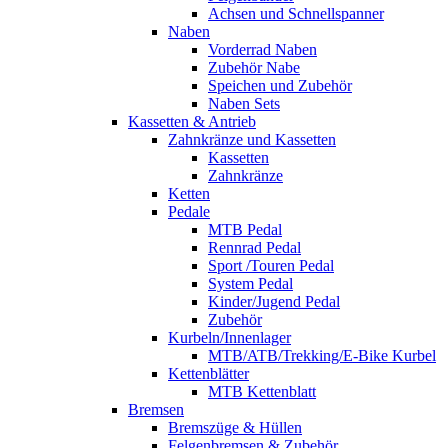
Achsen und Schnellspanner
Naben
Vorderrad Naben
Zubehör Nabe
Speichen und Zubehör
Naben Sets
Kassetten & Antrieb
Zahnkränze und Kassetten
Kassetten
Zahnkränze
Ketten
Pedale
MTB Pedal
Rennrad Pedal
Sport /Touren Pedal
System Pedal
Kinder/Jugend Pedal
Zubehör
Kurbeln/Innenlager
MTB/ATB/Trekking/E-Bike Kurbel
Kettenblätter
MTB Kettenblatt
Bremsen
Bremszüge & Hüllen
Felgenbremsen & Zubehör