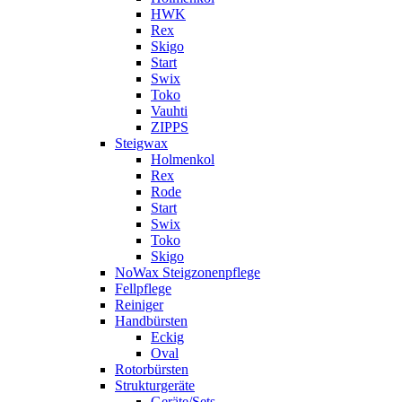
HWK
Rex
Skigo
Start
Swix
Toko
Vauhti
ZIPPS
Steigwax
Holmenkol
Rex
Rode
Start
Swix
Toko
Skigo
NoWax Steigzonenpflege
Fellpflege
Reiniger
Handbürsten
Eckig
Oval
Rotorbürsten
Strukturgeräte
Geräte/Sets