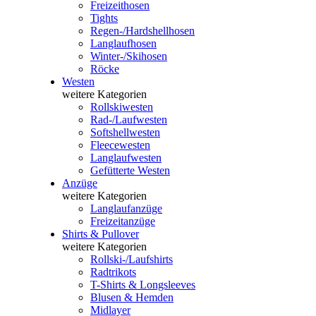
Freizeithosen
Tights
Regen-/Hardshellhosen
Langlaufhosen
Winter-/Skihosen
Röcke
Westen
weitere Kategorien
Rollskiwesten
Rad-/Laufwesten
Softshellwesten
Fleecewesten
Langlaufwesten
Gefütterte Westen
Anzüge
weitere Kategorien
Langlaufanzüge
Freizeitanzüge
Shirts & Pullover
weitere Kategorien
Rollski-/Laufshirts
Radtrikots
T-Shirts & Longsleeves
Blusen & Hemden
Midlayer