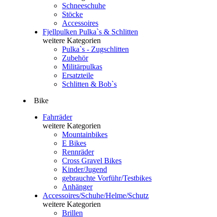
Schneeschuhe
Stöcke
Accessoires
Fjellpulken Pulka`s & Schlitten
weitere Kategorien
Pulka`s - Zugschlitten
Zubehör
Militärpulkas
Ersatzteile
Schlitten & Bob`s
Bike
Fahrräder
weitere Kategorien
Mountainbikes
E Bikes
Rennräder
Cross Gravel Bikes
Kinder/Jugend
gebrauchte Vorführ/Testbikes
Anhänger
Accessoires/Schuhe/Helme/Schutz
weitere Kategorien
Brillen