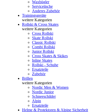
Waxbügler
Servicetische
Anderes Zubehör
Trainingsgeräte
weitere Kategorien
Rollski & Cross Skates
weitere Kategorien
Cross Rollski
Skate Rollski
Classic Rollski
Combi Rollski
Junior Rollski
Cross Skates & Skikes
Inline Skates
Rollski - Schuhe
Ersatzteile
Zubehör
Brillen
weitere Kategorien
Nordic Men & Women
Nordic Junior
Schneeschilder
Alpin
Ersatzteile
Helme & Protektoren & Alpine Sicherheit