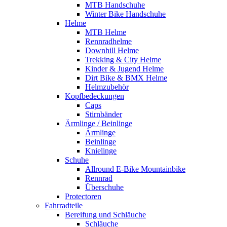
MTB Handschuhe
Winter Bike Handschuhe
Helme
MTB Helme
Rennradhelme
Downhill Helme
Trekking & City Helme
Kinder & Jugend Helme
Dirt Bike & BMX Helme
Helmzubehör
Kopfbedeckungen
Caps
Stirnbänder
Ärmlinge / Beinlinge
Ärmlinge
Beinlinge
Knielinge
Schuhe
Allround E-Bike Mountainbike
Rennrad
Überschuhe
Protectoren
Fahrradteile
Bereifung und Schläuche
Schläuche