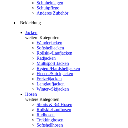
Schuheinlagen
Schuhpflege
Anderes Zubehör
Bekleidung
Jacken
weitere Kategorien
Wanderjacken
Softshelljacken
Rollski-/Laufjacken
Radjacken
Multisport-Jacken
Regen-/Hardshelljacken
Fleece-/Strickjacken
Freizeitjacken
Langlaufjacken
Winter-/Skijacken
Hosen
weitere Kategorien
Shorts & 3/4 Hosen
Rollski-/Laufhosen
Radhosen
Trekkinghosen
Softshellhosen