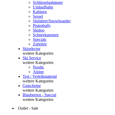
Schlüsselanhänger
Umlaufbahn
Kabinen
Sessel
Skifahrer/Snowboarder
Pistenbully
Skidoo
Schneekanonen
Specials
Zubehör
Skiselector
weitere Kategorien
Ski Service
weitere Kategorien
Nordic
Alpine
Test / Verleihmaterial
weitere Kategorien
Gutscheine
weitere Kategorien
Blaubeeren - Special
weitere Kategorien
Outlet - Sale