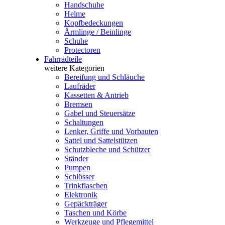
Handschuhe
Helme
Kopfbedeckungen
Ärmlinge / Beinlinge
Schuhe
Protectoren
Fahrradteile
weitere Kategorien
Bereifung und Schläuche
Laufräder
Kassetten & Antrieb
Bremsen
Gabel und Steuersätze
Schaltungen
Lenker, Griffe und Vorbauten
Sattel und Sattelstützen
Schutzbleche und Schützer
Ständer
Pumpen
Schlösser
Trinkflaschen
Elektronik
Gepäckträger
Taschen und Körbe
Werkzeuge und Pflegemittel