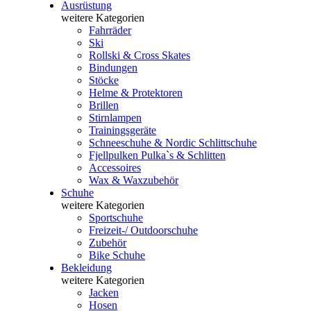
Ausrüstung
weitere Kategorien
Fahrräder
Ski
Rollski & Cross Skates
Bindungen
Stöcke
Helme & Protektoren
Brillen
Stirnlampen
Trainingsgeräte
Schneeschuhe & Nordic Schlittschuhe
Fjellpulken Pulka`s & Schlitten
Accessoires
Wax & Waxzubehör
Schuhe
weitere Kategorien
Sportschuhe
Freizeit-/ Outdoorschuhe
Zubehör
Bike Schuhe
Bekleidung
weitere Kategorien
Jacken
Hosen