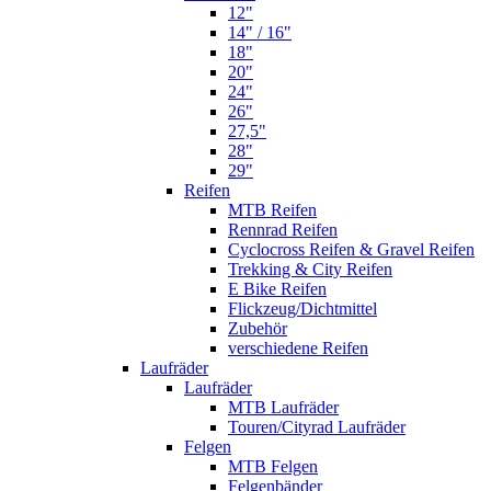
12"
14" / 16"
18"
20"
24"
26"
27,5"
28"
29"
Reifen
MTB Reifen
Rennrad Reifen
Cyclocross Reifen & Gravel Reifen
Trekking & City Reifen
E Bike Reifen
Flickzeug/Dichtmittel
Zubehör
verschiedene Reifen
Laufräder
Laufräder
MTB Laufräder
Touren/Cityrad Laufräder
Felgen
MTB Felgen
Felgenbänder