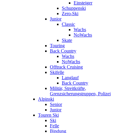
Einsteiger
Schuppenski
Zero-Ski
Junior
Classic
Wachs
NoWachs
Skate
Touring
Back Country
Wachs
NoWachs
Offtrack Cruising
Skifelle
Langlauf
Back Country
Militär, Streitkräfte,
Grenzsicherungstruppen, Polizei
Alpinski
Senior
Junior
Touren Ski
Ski
Felle
Bindung