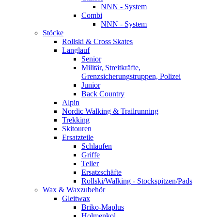
NNN - System
Combi
NNN - System
Stöcke
Rollski & Cross Skates
Langlauf
Senior
Militär, Streitkräfte,
Grenzsicherungstruppen, Polizei
Junior
Back Country
Alpin
Nordic Walking & Trailrunning
Trekking
Skitouren
Ersatzteile
Schlaufen
Griffe
Teller
Ersatzschäfte
Rollski/Walking - Stockspitzen/Pads
Wax & Waxzubehör
Gleitwax
Briko-Maplus
Holmenkol