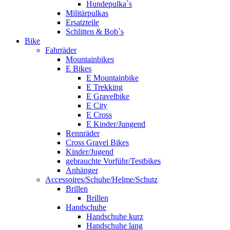
Hundepulka`s
Militärpulkas
Ersatzteile
Schlitten & Bob`s
Bike
Fahrräder
Mountainbikes
E Bikes
E Mountainbike
E Trekking
E Gravelbike
E City
E Cross
E Kinder/Jungend
Rennräder
Cross Gravel Bikes
Kinder/Jugend
gebrauchte Vorführ/Testbikes
Anhänger
Accessoires/Schuhe/Helme/Schutz
Brillen
Brillen
Handschuhe
Handschuhe kurz
Handschuhe lang