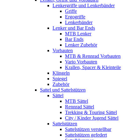
Lenkergriffe und Lenkerbänder
Griffe
Ergogriffe
Lenkerbänder
Lenker und Bar Ends
MTB Lenker
Bar Ends
Lenker Zubehör
Vorbauten
MTB & Rennrad Vorbauten
Vario Vorbauten
Krallen, Spacer & Kleinteile
Klingeln
Spiegel
Zubehör
Sattel und Sattelstützen
Sättel
MTB Sättel
Rennrad Sättel
Trekking & Touring Sättel
City / Kinder Jugend Sättel
Sattelstützen
Sattelstützen verstellbar
Sattelstützen gefedert