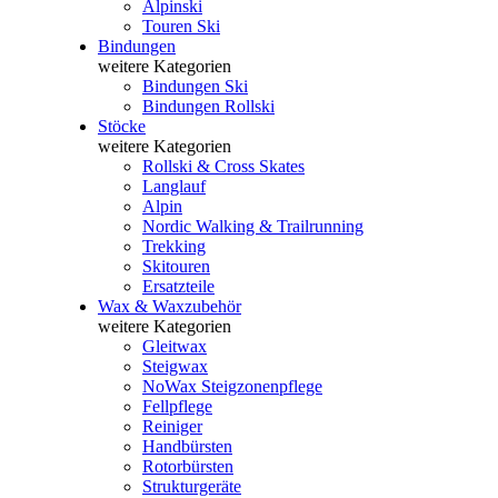
Alpinski
Touren Ski
Bindungen
weitere Kategorien
Bindungen Ski
Bindungen Rollski
Stöcke
weitere Kategorien
Rollski & Cross Skates
Langlauf
Alpin
Nordic Walking & Trailrunning
Trekking
Skitouren
Ersatzteile
Wax & Waxzubehör
weitere Kategorien
Gleitwax
Steigwax
NoWax Steigzonenpflege
Fellpflege
Reiniger
Handbürsten
Rotorbürsten
Strukturgeräte