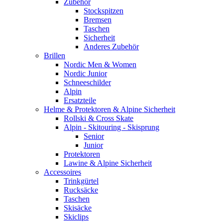
Zubehör
Stockspitzen
Bremsen
Taschen
Sicherheit
Anderes Zubehör
Brillen
Nordic Men & Women
Nordic Junior
Schneeschilder
Alpin
Ersatzteile
Helme & Protektoren & Alpine Sicherheit
Rollski & Cross Skate
Alpin - Skitouring - Skisprung
Senior
Junior
Protektoren
Lawine & Alpine Sicherheit
Accessoires
Trinkgürtel
Rucksäcke
Taschen
Skisäcke
Skiclips