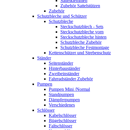
Sattelklemmen
Zubehör Sattelstützen
Zubehör
Schutzbleche und Schützer
Schutzbleche
Steckschutzblech - Sets
Steckschutzbleche vorn
Steckschutzbleche hinten
Schutzbleche Zubehör
Schutzbleche Festmontage
Kettenschützer und Strebenschutz
Ständer
Seitenständer
Hinterbauständer
Zweibeinständer
Fahrradständer Zubehör
Pumpen
Pumpen Mini /Normal
Standpumpen
Dämpferpumpen
Verschiedenes
Schlösser
Kabelschlösser
Bügelschlösser
Faltschlösser