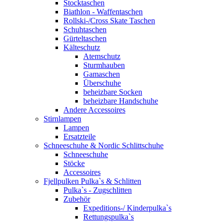
Stocktaschen
Biathlon - Waffentaschen
Rollski-/Cross Skate Taschen
Schuhtaschen
Gürteltaschen
Kälteschutz
Atemschutz
Sturmhauben
Gamaschen
Überschuhe
beheizbare Socken
beheizbare Handschuhe
Andere Accessoires
Stirnlampen
Lampen
Ersatzteile
Schneeschuhe & Nordic Schlittschuhe
Schneeschuhe
Stöcke
Accessoires
Fjellpulken Pulka`s & Schlitten
Pulka`s - Zugschlitten
Zubehör
Expeditions-/ Kinderpulka`s
Rettungspulka`s