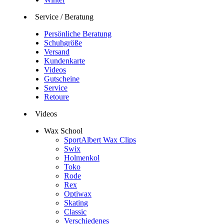
Service / Beratung
Persönliche Beratung
Schuhgröße
Versand
Kundenkarte
Videos
Gutscheine
Service
Retoure
Videos
Wax School
SportAlbert Wax Clips
Swix
Holmenkol
Toko
Rode
Rex
Optiwax
Skating
Classic
Verschiedenes