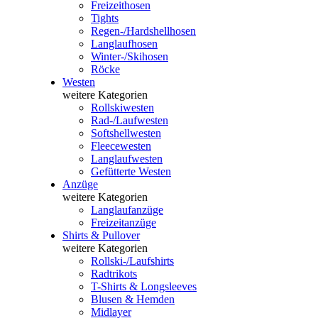
Freizeithosen
Tights
Regen-/Hardshellhosen
Langlaufhosen
Winter-/Skihosen
Röcke
Westen
weitere Kategorien
Rollskiwesten
Rad-/Laufwesten
Softshellwesten
Fleecewesten
Langlaufwesten
Gefütterte Westen
Anzüge
weitere Kategorien
Langlaufanzüge
Freizeitanzüge
Shirts & Pullover
weitere Kategorien
Rollski-/Laufshirts
Radtrikots
T-Shirts & Longsleeves
Blusen & Hemden
Midlayer