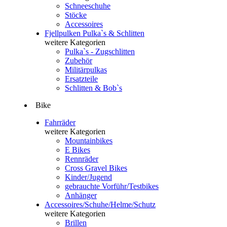
Schneeschuhe
Stöcke
Accessoires
Fjellpulken Pulka`s & Schlitten
weitere Kategorien
Pulka`s - Zugschlitten
Zubehör
Militärpulkas
Ersatzteile
Schlitten & Bob`s
Bike
Fahrräder
weitere Kategorien
Mountainbikes
E Bikes
Rennräder
Cross Gravel Bikes
Kinder/Jugend
gebrauchte Vorführ/Testbikes
Anhänger
Accessoires/Schuhe/Helme/Schutz
weitere Kategorien
Brillen