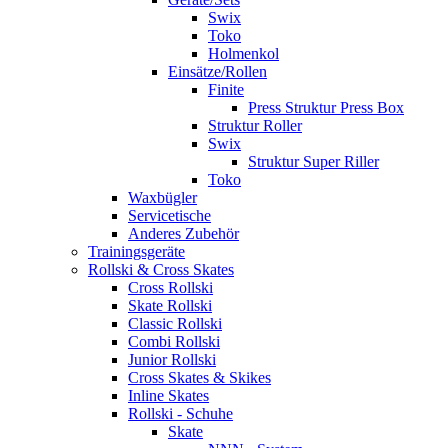
Swix
Toko
Holmenkol
Einsätze/Rollen
Finite
Press Struktur Press Box
Struktur Roller
Swix
Struktur Super Riller
Toko
Waxbügler
Servicetische
Anderes Zubehör
Trainingsgeräte
Rollski & Cross Skates
Cross Rollski
Skate Rollski
Classic Rollski
Combi Rollski
Junior Rollski
Cross Skates & Skikes
Inline Skates
Rollski - Schuhe
Skate