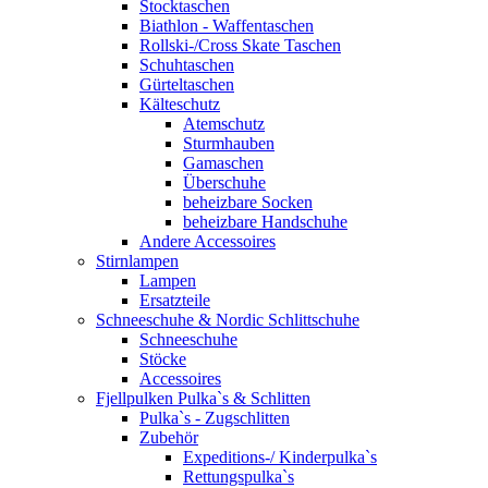
Stocktaschen
Biathlon - Waffentaschen
Rollski-/Cross Skate Taschen
Schuhtaschen
Gürteltaschen
Kälteschutz
Atemschutz
Sturmhauben
Gamaschen
Überschuhe
beheizbare Socken
beheizbare Handschuhe
Andere Accessoires
Stirnlampen
Lampen
Ersatzteile
Schneeschuhe & Nordic Schlittschuhe
Schneeschuhe
Stöcke
Accessoires
Fjellpulken Pulka`s & Schlitten
Pulka`s - Zugschlitten
Zubehör
Expeditions-/ Kinderpulka`s
Rettungspulka`s