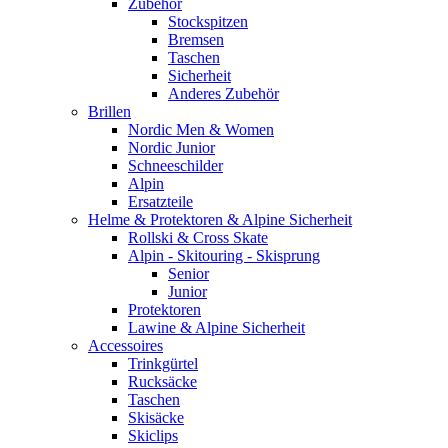
Zubehör
Stockspitzen
Bremsen
Taschen
Sicherheit
Anderes Zubehör
Brillen
Nordic Men & Women
Nordic Junior
Schneeschilder
Alpin
Ersatzteile
Helme & Protektoren & Alpine Sicherheit
Rollski & Cross Skate
Alpin - Skitouring - Skisprung
Senior
Junior
Protektoren
Lawine & Alpine Sicherheit
Accessoires
Trinkgürtel
Rucksäcke
Taschen
Skisäcke
Skiclips