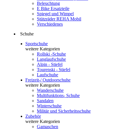
Beleuchtung
E Bike Ersatzteile
Spiegel und Wimpel
Stützräder REHA Mobil
Verschiedenes
Schuhe
Sportschuhe
weitere Kategorien
Rollski -Schuhe
Langlaufschuhe
Alpin - Stiefel
Tourenski - Stiefel
Laufschuhe
Freizeit-/ Outdoorschuhe
weitere Kategorien
Wanderschuhe
Multifunktions- Schuhe
Sandalen
Winterschuhe
Militär und Sicherheitsschuhe
Zubehör
weitere Kategorien
Gamaschen