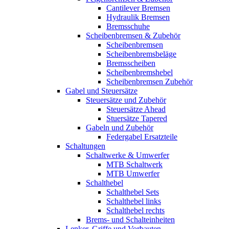
Cantilever Bremsen
Hydraulik Bremsen
Bremsschuhe
Scheibenbremsen & Zubehör
Scheibenbremsen
Scheibenbremsbeläge
Bremsscheiben
Scheibenbremshebel
Scheibenbremsen Zubehör
Gabel und Steuersätze
Steuersätze und Zubehör
Steuersätze Ahead
Stuersätze Tapered
Gabeln und Zubehör
Federgabel Ersatzteile
Schaltungen
Schaltwerke & Umwerfer
MTB Schaltwerk
MTB Umwerfer
Schalthebel
Schalthebel Sets
Schalthebel links
Schalthebel rechts
Brems- und Schalteinheiten
Lenker, Griffe und Vorbauten