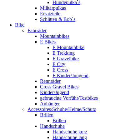
Hundepulka`s
Militärpulkas
Ersatzteile
Schlitten & Bob`s
Bike
Fahrräder
Mountainbikes
E Bikes
E Mountainbike
E Trekking
E Gravelbike
E City
E Cross
E Kinder/Jungend
Rennräder
Cross Gravel Bikes
Kinder/Jugend
gebrauchte Vorführ/Testbikes
Anhänger
Accessoires/Schuhe/Helme/Schutz
Brillen
Brillen
Handschuhe
Handschuhe kurz
Handschuhe lang