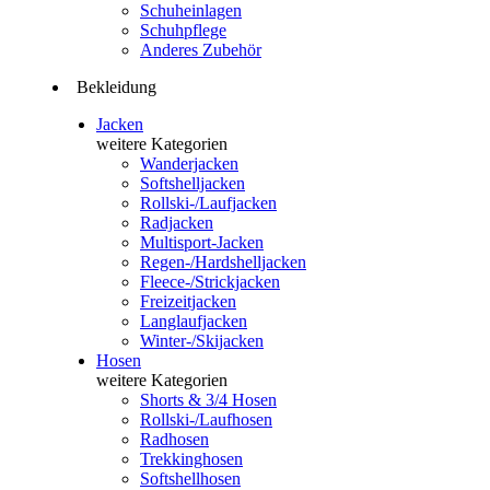
Schuheinlagen
Schuhpflege
Anderes Zubehör
Bekleidung
Jacken
weitere Kategorien
Wanderjacken
Softshelljacken
Rollski-/Laufjacken
Radjacken
Multisport-Jacken
Regen-/Hardshelljacken
Fleece-/Strickjacken
Freizeitjacken
Langlaufjacken
Winter-/Skijacken
Hosen
weitere Kategorien
Shorts & 3/4 Hosen
Rollski-/Laufhosen
Radhosen
Trekkinghosen
Softshellhosen