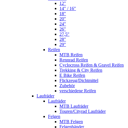
12"
14" / 16"
18"
20"
24"
26"
27,5"
28"
29"
Reifen
MTB Reifen
Rennrad Reifen
Cyclocross Reifen & Gravel Reifen
Trekking & City Reifen
E Bike Reifen
Flickzeug/Dichtmittel
Zubehör
verschiedene Reifen
Laufräder
Laufräder
MTB Laufräder
Touren/Cityrad Laufräder
Felgen
MTB Felgen
Felgenbänder