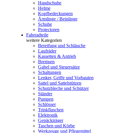
Handschuhe
Helme
Kopfbedeckungen
Ärmlinge / Beinlinge
Schuhe
Protectoren
Fahrradteile
weitere Kategorien
Bereifung und Schläuche
Laufräder
Kassetten & Antrieb
Bremsen
Gabel und Steuersätze
Schaltungen
Lenker, Griffe und Vorbauten
Sattel und Sattelstützen
Schutzbleche und Schützer
Ständer
Pumpen
Schlösser
Trinkflaschen
Elektronik
Gepäckträger
Taschen und Körbe
Werkzeuge und Pflegemittel