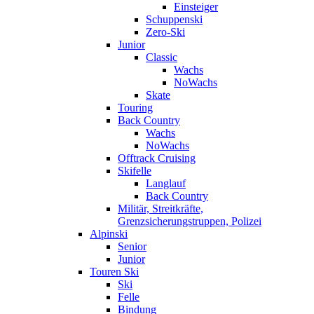
Einsteiger
Schuppenski
Zero-Ski
Junior
Classic
Wachs
NoWachs
Skate
Touring
Back Country
Wachs
NoWachs
Offtrack Cruising
Skifelle
Langlauf
Back Country
Militär, Streitkräfte,
Grenzsicherungstruppen, Polizei
Alpinski
Senior
Junior
Touren Ski
Ski
Felle
Bindung