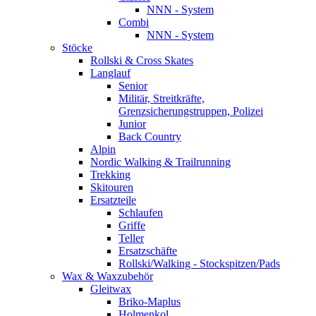
NNN - System
Combi
NNN - System
Stöcke
Rollski & Cross Skates
Langlauf
Senior
Militär, Streitkräfte,
Grenzsicherungstruppen, Polizei
Junior
Back Country
Alpin
Nordic Walking & Trailrunning
Trekking
Skitouren
Ersatzteile
Schlaufen
Griffe
Teller
Ersatzschäfte
Rollski/Walking - Stockspitzen/Pads
Wax & Waxzubehör
Gleitwax
Briko-Maplus
Holmenkol