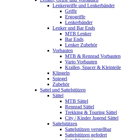
Lenkergriffe und Lenkerbänder
Griffe
Ergogriffe
Lenkerbänder
Lenker und Bar Ends
MTB Lenker
Bar Ends
Lenker Zubehör
Vorbauten
MTB & Rennrad Vorbauten
Vario Vorbauten
Krallen, Spacer & Kleinteile
Klingeln
Spiegel
Zubehör
Sattel und Sattelstützen
Sättel
MTB Sättel
Rennrad Sättel
Trekking & Touring Sättel
City / Kinder Jugend Sättel
Sattelstützen
Sattelstützen verstellbar
Sattelstützen gefedert