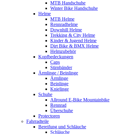
MTB Handschuhe
Winter Bike Handschuhe
Helme
MTB Helme
Rennradhelme
Downhill Helme
Trekking & City Helme
Kinder & Jugend Helme
Dirt Bike & BMX Helme
Helmzubehör
Kopfbedeckungen
Caps
Stirnbänder
Ärmlinge / Beinlinge
Ärmlinge
Beinlinge
Knielinge
Schuhe
Allround E-Bike Mountainbike
Rennrad
Überschuhe
Protectoren
Fahrradteile
Bereifung und Schläuche
Schläuche