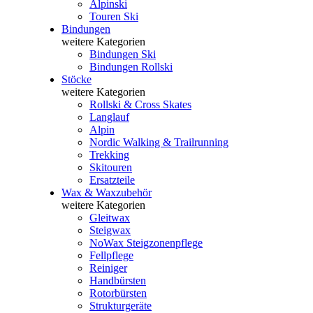
Alpinski
Touren Ski
Bindungen
weitere Kategorien
Bindungen Ski
Bindungen Rollski
Stöcke
weitere Kategorien
Rollski & Cross Skates
Langlauf
Alpin
Nordic Walking & Trailrunning
Trekking
Skitouren
Ersatzteile
Wax & Waxzubehör
weitere Kategorien
Gleitwax
Steigwax
NoWax Steigzonenpflege
Fellpflege
Reiniger
Handbürsten
Rotorbürsten
Strukturgeräte