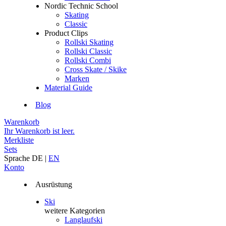
Nordic Technic School
Skating
Classic
Product Clips
Rollski Skating
Rollski Classic
Rollski Combi
Cross Skate / Skike
Marken
Material Guide
Blog
Warenkorb
Ihr Warenkorb ist leer.
Merkliste
Sets
Sprache
DE
|
EN
Konto
Ausrüstung
Ski
weitere Kategorien
Langlaufski