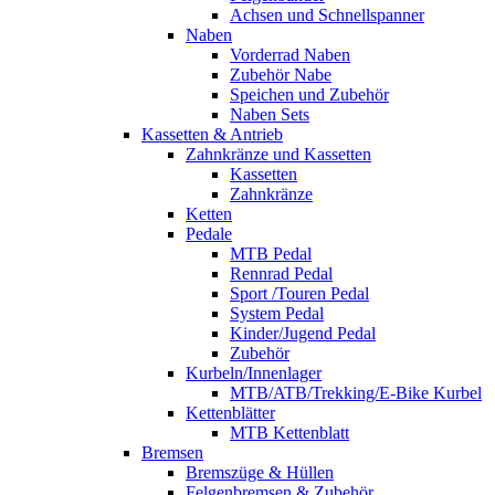
Achsen und Schnellspanner
Naben
Vorderrad Naben
Zubehör Nabe
Speichen und Zubehör
Naben Sets
Kassetten & Antrieb
Zahnkränze und Kassetten
Kassetten
Zahnkränze
Ketten
Pedale
MTB Pedal
Rennrad Pedal
Sport /Touren Pedal
System Pedal
Kinder/Jugend Pedal
Zubehör
Kurbeln/Innenlager
MTB/ATB/Trekking/E-Bike Kurbel
Kettenblätter
MTB Kettenblatt
Bremsen
Bremszüge & Hüllen
Felgenbremsen & Zubehör