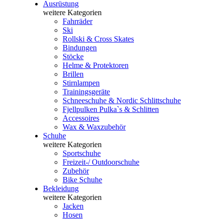
Ausrüstung
weitere Kategorien
Fahrräder
Ski
Rollski & Cross Skates
Bindungen
Stöcke
Helme & Protektoren
Brillen
Stirnlampen
Trainingsgeräte
Schneeschuhe & Nordic Schlittschuhe
Fjellpulken Pulka`s & Schlitten
Accessoires
Wax & Waxzubehör
Schuhe
weitere Kategorien
Sportschuhe
Freizeit-/ Outdoorschuhe
Zubehör
Bike Schuhe
Bekleidung
weitere Kategorien
Jacken
Hosen