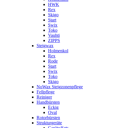
HWK
Rex
Skigo
Start
Swix
Toko
Vauhti
ZIPPS
Steigwax
Holmenkol
Rex
Rode
Start
Swix
Toko
Skigo
NoWax Steigzonenpflege
Fellpflege
Reiniger
Handbürsten
Eckig
Oval
Rotorbürsten
Strukturgeräte
Geräte/Sets