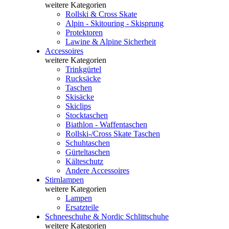
weitere Kategorien
Rollski & Cross Skate
Alpin - Skitouring - Skisprung
Protektoren
Lawine & Alpine Sicherheit
Accessoires
weitere Kategorien
Trinkgürtel
Rucksäcke
Taschen
Skisäcke
Skiclips
Stocktaschen
Biathlon - Waffentaschen
Rollski-/Cross Skate Taschen
Schuhtaschen
Gürteltaschen
Kälteschutz
Andere Accessoires
Stirnlampen
weitere Kategorien
Lampen
Ersatzteile
Schneeschuhe & Nordic Schlittschuhe
weitere Kategorien