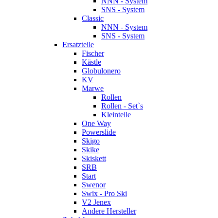
NNN - System
SNS - System
Classic
NNN - System
SNS - System
Ersatzteile
Fischer
Kästle
Globulonero
KV
Marwe
Rollen
Rollen - Set`s
Kleinteile
One Way
Powerslide
Skigo
Skike
Skiskett
SRB
Start
Swenor
Swix - Pro Ski
V2 Jenex
Andere Hersteller