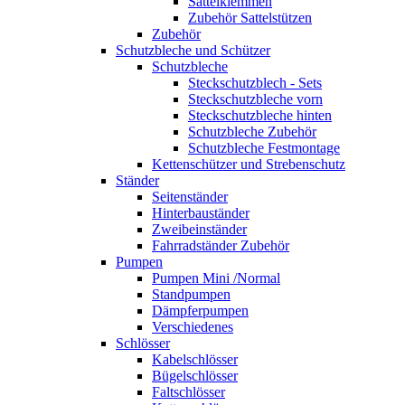
Sattelklemmen
Zubehör Sattelstützen
Zubehör
Schutzbleche und Schützer
Schutzbleche
Steckschutzblech - Sets
Steckschutzbleche vorn
Steckschutzbleche hinten
Schutzbleche Zubehör
Schutzbleche Festmontage
Kettenschützer und Strebenschutz
Ständer
Seitenständer
Hinterbauständer
Zweibeinständer
Fahrradständer Zubehör
Pumpen
Pumpen Mini /Normal
Standpumpen
Dämpferpumpen
Verschiedenes
Schlösser
Kabelschlösser
Bügelschlösser
Faltschlösser