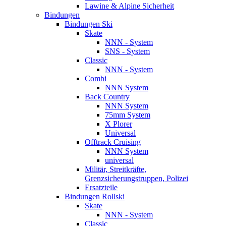
Lawine & Alpine Sicherheit
Bindungen
Bindungen Ski
Skate
NNN - System
SNS - System
Classic
NNN - System
Combi
NNN System
Back Country
NNN System
75mm System
X Plorer
Universal
Offtrack Cruising
NNN System
universal
Militär, Streitkräfte,
Grenzsicherungstruppen, Polizei
Ersatzteile
Bindungen Rollski
Skate
NNN - System
Classic