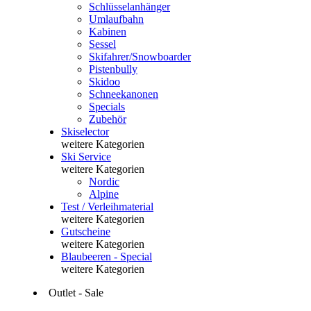
Schlüsselanhänger
Umlaufbahn
Kabinen
Sessel
Skifahrer/Snowboarder
Pistenbully
Skidoo
Schneekanonen
Specials
Zubehör
Skiselector
weitere Kategorien
Ski Service
weitere Kategorien
Nordic
Alpine
Test / Verleihmaterial
weitere Kategorien
Gutscheine
weitere Kategorien
Blaubeeren - Special
weitere Kategorien
Outlet - Sale