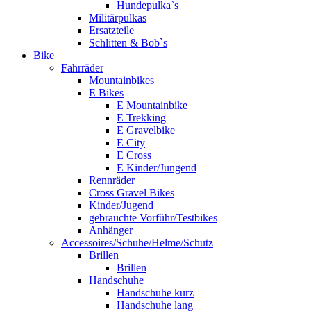
Hundepulka`s
Militärpulkas
Ersatzteile
Schlitten & Bob`s
Bike
Fahrräder
Mountainbikes
E Bikes
E Mountainbike
E Trekking
E Gravelbike
E City
E Cross
E Kinder/Jungend
Rennräder
Cross Gravel Bikes
Kinder/Jugend
gebrauchte Vorführ/Testbikes
Anhänger
Accessoires/Schuhe/Helme/Schutz
Brillen
Brillen
Handschuhe
Handschuhe kurz
Handschuhe lang