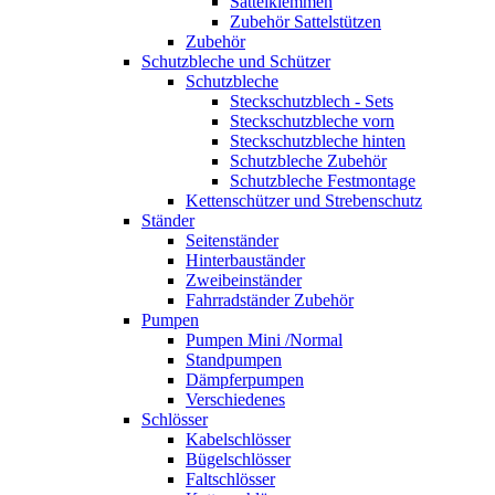
Sattelklemmen
Zubehör Sattelstützen
Zubehör
Schutzbleche und Schützer
Schutzbleche
Steckschutzblech - Sets
Steckschutzbleche vorn
Steckschutzbleche hinten
Schutzbleche Zubehör
Schutzbleche Festmontage
Kettenschützer und Strebenschutz
Ständer
Seitenständer
Hinterbauständer
Zweibeinständer
Fahrradständer Zubehör
Pumpen
Pumpen Mini /Normal
Standpumpen
Dämpferpumpen
Verschiedenes
Schlösser
Kabelschlösser
Bügelschlösser
Faltschlösser