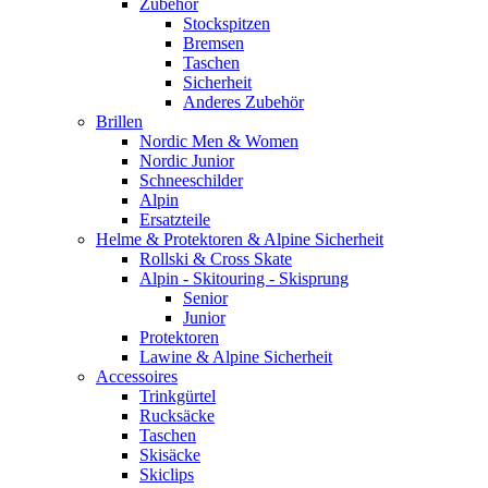
Zubehör
Stockspitzen
Bremsen
Taschen
Sicherheit
Anderes Zubehör
Brillen
Nordic Men & Women
Nordic Junior
Schneeschilder
Alpin
Ersatzteile
Helme & Protektoren & Alpine Sicherheit
Rollski & Cross Skate
Alpin - Skitouring - Skisprung
Senior
Junior
Protektoren
Lawine & Alpine Sicherheit
Accessoires
Trinkgürtel
Rucksäcke
Taschen
Skisäcke
Skiclips