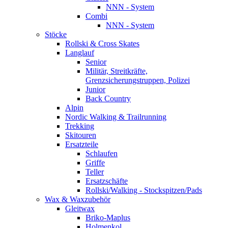
NNN - System
Combi
NNN - System
Stöcke
Rollski & Cross Skates
Langlauf
Senior
Militär, Streitkräfte,
Grenzsicherungstruppen, Polizei
Junior
Back Country
Alpin
Nordic Walking & Trailrunning
Trekking
Skitouren
Ersatzteile
Schlaufen
Griffe
Teller
Ersatzschäfte
Rollski/Walking - Stockspitzen/Pads
Wax & Waxzubehör
Gleitwax
Briko-Maplus
Holmenkol