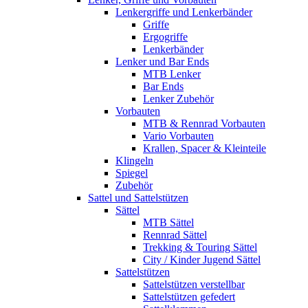
Lenkergriffe und Lenkerbänder
Griffe
Ergogriffe
Lenkerbänder
Lenker und Bar Ends
MTB Lenker
Bar Ends
Lenker Zubehör
Vorbauten
MTB & Rennrad Vorbauten
Vario Vorbauten
Krallen, Spacer & Kleinteile
Klingeln
Spiegel
Zubehör
Sattel und Sattelstützen
Sättel
MTB Sättel
Rennrad Sättel
Trekking & Touring Sättel
City / Kinder Jugend Sättel
Sattelstützen
Sattelstützen verstellbar
Sattelstützen gefedert