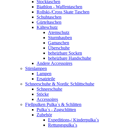
Stocktaschen
Biathlon - Waffentaschen
Rollski-/Cross Skate Taschen
Schuhtaschen
Gürteltaschen
Kälteschutz
Atemschutz
Sturmhauben
Gamaschen
Überschuhe
beheizbare Socken
beheizbare Handschuhe
Andere Accessoires
Stirnlampen
Lampen
Ersatzteile
Schneeschuhe & Nordic Schlittschuhe
Schneeschuhe
Stöcke
Accessoires
Fjellpulken Pulka`s & Schlitten
Pulka`s - Zugschlitten
Zubehör
Expeditions-/ Kinderpulka`s
Rettungspulka`s