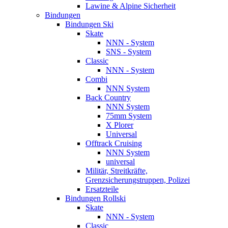
Lawine & Alpine Sicherheit
Bindungen
Bindungen Ski
Skate
NNN - System
SNS - System
Classic
NNN - System
Combi
NNN System
Back Country
NNN System
75mm System
X Plorer
Universal
Offtrack Cruising
NNN System
universal
Militär, Streitkräfte,
Grenzsicherungstruppen, Polizei
Ersatzteile
Bindungen Rollski
Skate
NNN - System
Classic