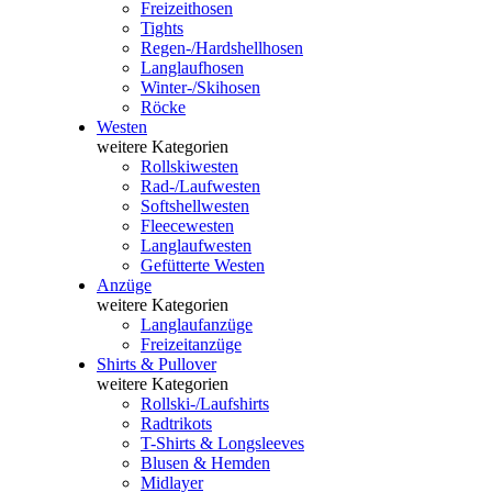
Freizeithosen
Tights
Regen-/Hardshellhosen
Langlaufhosen
Winter-/Skihosen
Röcke
Westen
weitere Kategorien
Rollskiwesten
Rad-/Laufwesten
Softshellwesten
Fleecewesten
Langlaufwesten
Gefütterte Westen
Anzüge
weitere Kategorien
Langlaufanzüge
Freizeitanzüge
Shirts & Pullover
weitere Kategorien
Rollski-/Laufshirts
Radtrikots
T-Shirts & Longsleeves
Blusen & Hemden
Midlayer