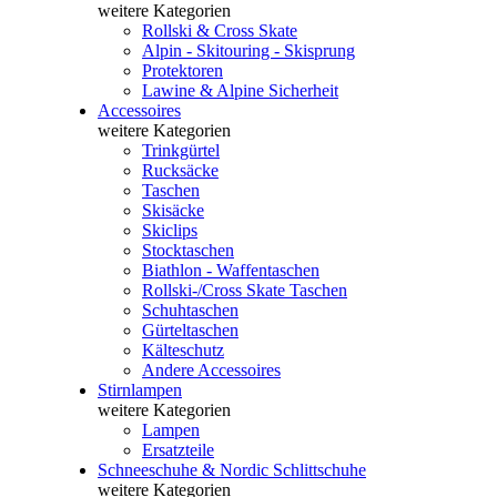
weitere Kategorien
Rollski & Cross Skate
Alpin - Skitouring - Skisprung
Protektoren
Lawine & Alpine Sicherheit
Accessoires
weitere Kategorien
Trinkgürtel
Rucksäcke
Taschen
Skisäcke
Skiclips
Stocktaschen
Biathlon - Waffentaschen
Rollski-/Cross Skate Taschen
Schuhtaschen
Gürteltaschen
Kälteschutz
Andere Accessoires
Stirnlampen
weitere Kategorien
Lampen
Ersatzteile
Schneeschuhe & Nordic Schlittschuhe
weitere Kategorien