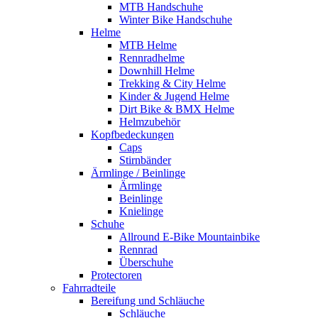
MTB Handschuhe
Winter Bike Handschuhe
Helme
MTB Helme
Rennradhelme
Downhill Helme
Trekking & City Helme
Kinder & Jugend Helme
Dirt Bike & BMX Helme
Helmzubehör
Kopfbedeckungen
Caps
Stirnbänder
Ärmlinge / Beinlinge
Ärmlinge
Beinlinge
Knielinge
Schuhe
Allround E-Bike Mountainbike
Rennrad
Überschuhe
Protectoren
Fahrradteile
Bereifung und Schläuche
Schläuche