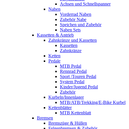
Achsen und Schnellspanner
Naben
Vorderrad Naben
Zubehör Nabe
Speichen und Zubehör
Naben Sets
Kassetten & Antrieb
Zahnkränze und Kassetten
Kassetten
Zahnkränze
Ketten
Pedale
MTB Pedal
Rennrad Pedal
Sport /Touren Pedal
System Pedal
Kinder/Jugend Pedal
Zubehör
Kurbeln/Innenlager
MTB/ATB/Trekking/E-Bike Kurbel
Kettenblätter
MTB Kettenblatt
Bremsen
Bremszüge & Hüllen
Felgenbremsen & Zubehör