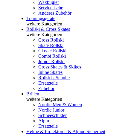
Waxbügler
Servicetische
Anderes Zubehör
Trainingsgeräte
weitere Kategorien
Rollski & Cross Skates
weitere Kategorien
Cross Rollski
Skate Rollski
Classic Rollski
Combi Rollski
Junior Rollski
Cross Skates & Skikes
Inline Skates
Rollski - Schuhe
Ersatzteile
Zubehör
Brillen
weitere Kategorien
Nordic Men & Women
Nordic Junior
Schneeschilder
Alpin
Ersatzteile
Helme & Protektoren & Alpine Sicherheit