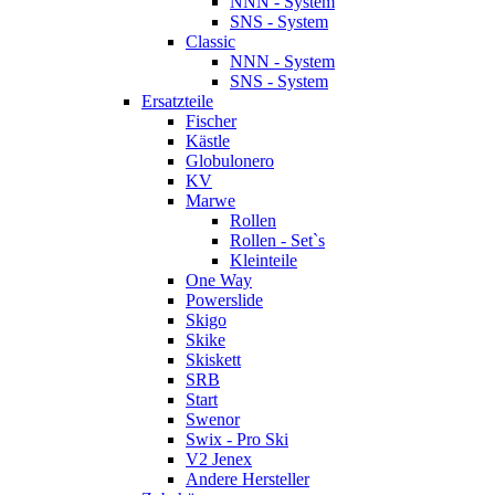
NNN - System
SNS - System
Classic
NNN - System
SNS - System
Ersatzteile
Fischer
Kästle
Globulonero
KV
Marwe
Rollen
Rollen - Set`s
Kleinteile
One Way
Powerslide
Skigo
Skike
Skiskett
SRB
Start
Swenor
Swix - Pro Ski
V2 Jenex
Andere Hersteller