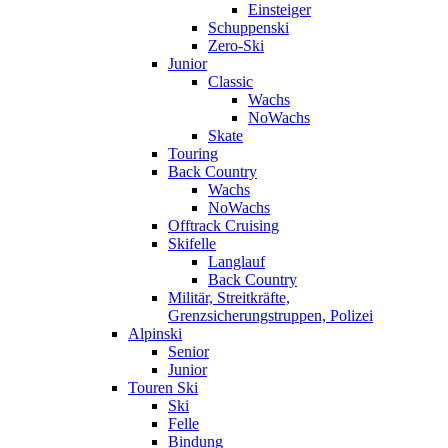
Einsteiger
Schuppenski
Zero-Ski
Junior
Classic
Wachs
NoWachs
Skate
Touring
Back Country
Wachs
NoWachs
Offtrack Cruising
Skifelle
Langlauf
Back Country
Militär, Streitkräfte,
Grenzsicherungstruppen, Polizei
Alpinski
Senior
Junior
Touren Ski
Ski
Felle
Bindung