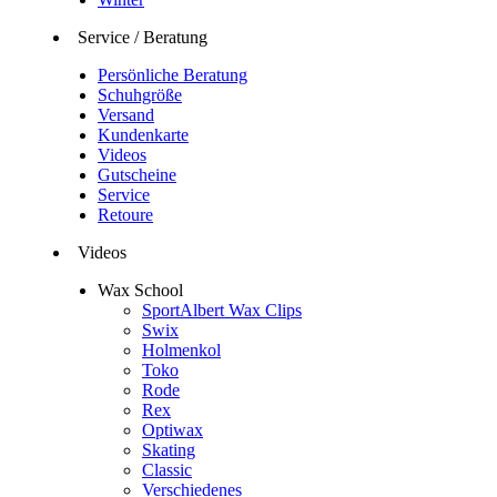
Service / Beratung
Persönliche Beratung
Schuhgröße
Versand
Kundenkarte
Videos
Gutscheine
Service
Retoure
Videos
Wax School
SportAlbert Wax Clips
Swix
Holmenkol
Toko
Rode
Rex
Optiwax
Skating
Classic
Verschiedenes