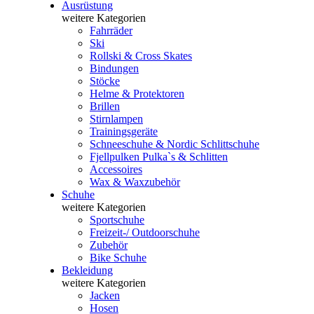
Ausrüstung
weitere Kategorien
Fahrräder
Ski
Rollski & Cross Skates
Bindungen
Stöcke
Helme & Protektoren
Brillen
Stirnlampen
Trainingsgeräte
Schneeschuhe & Nordic Schlittschuhe
Fjellpulken Pulka`s & Schlitten
Accessoires
Wax & Waxzubehör
Schuhe
weitere Kategorien
Sportschuhe
Freizeit-/ Outdoorschuhe
Zubehör
Bike Schuhe
Bekleidung
weitere Kategorien
Jacken
Hosen