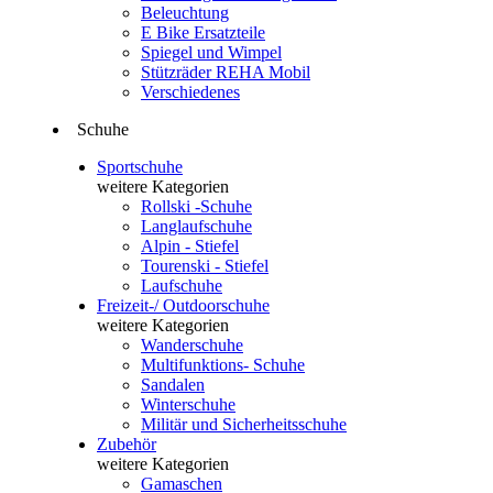
Beleuchtung
E Bike Ersatzteile
Spiegel und Wimpel
Stützräder REHA Mobil
Verschiedenes
Schuhe
Sportschuhe
weitere Kategorien
Rollski -Schuhe
Langlaufschuhe
Alpin - Stiefel
Tourenski - Stiefel
Laufschuhe
Freizeit-/ Outdoorschuhe
weitere Kategorien
Wanderschuhe
Multifunktions- Schuhe
Sandalen
Winterschuhe
Militär und Sicherheitsschuhe
Zubehör
weitere Kategorien
Gamaschen