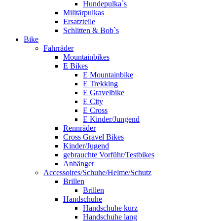
Hundepulka`s
Militärpulkas
Ersatzteile
Schlitten & Bob`s
Bike
Fahrräder
Mountainbikes
E Bikes
E Mountainbike
E Trekking
E Gravelbike
E City
E Cross
E Kinder/Jungend
Rennräder
Cross Gravel Bikes
Kinder/Jugend
gebrauchte Vorführ/Testbikes
Anhänger
Accessoires/Schuhe/Helme/Schutz
Brillen
Brillen
Handschuhe
Handschuhe kurz
Handschuhe lang