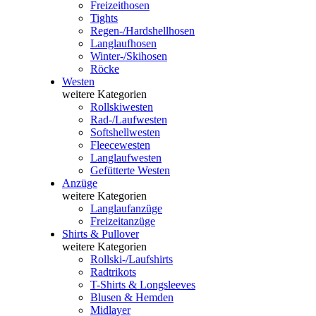
Freizeithosen
Tights
Regen-/Hardshellhosen
Langlaufhosen
Winter-/Skihosen
Röcke
Westen
weitere Kategorien
Rollskiwesten
Rad-/Laufwesten
Softshellwesten
Fleecewesten
Langlaufwesten
Gefütterte Westen
Anzüge
weitere Kategorien
Langlaufanzüge
Freizeitanzüge
Shirts & Pullover
weitere Kategorien
Rollski-/Laufshirts
Radtrikots
T-Shirts & Longsleeves
Blusen & Hemden
Midlayer