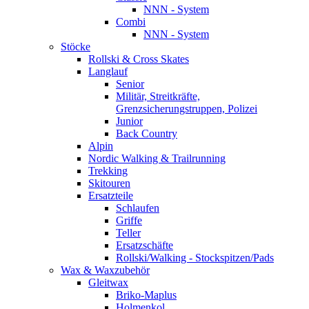
NNN - System
Combi
NNN - System
Stöcke
Rollski & Cross Skates
Langlauf
Senior
Militär, Streitkräfte,
Grenzsicherungstruppen, Polizei
Junior
Back Country
Alpin
Nordic Walking & Trailrunning
Trekking
Skitouren
Ersatzteile
Schlaufen
Griffe
Teller
Ersatzschäfte
Rollski/Walking - Stockspitzen/Pads
Wax & Waxzubehör
Gleitwax
Briko-Maplus
Holmenkol