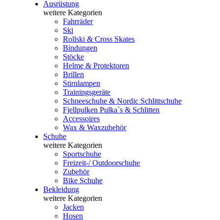
Ausrüstung
weitere Kategorien
Fahrräder
Ski
Rollski & Cross Skates
Bindungen
Stöcke
Helme & Protektoren
Brillen
Stirnlampen
Trainingsgeräte
Schneeschuhe & Nordic Schlittschuhe
Fjellpulken Pulka`s & Schlitten
Accessoires
Wax & Waxzubehör
Schuhe
weitere Kategorien
Sportschuhe
Freizeit-/ Outdoorschuhe
Zubehör
Bike Schuhe
Bekleidung
weitere Kategorien
Jacken
Hosen