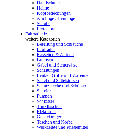
Handschuhe
Helme
Kopfbedeckungen
Ärmlinge / Beinlinge
Schuhe
Protectoren
Fahrradteile
weitere Kategorien
Bereifung und Schläuche
Laufräder
Kassetten & Antrieb
Bremsen
Gabel und Steuersätze
Schaltungen
Lenker, Griffe und Vorbauten
Sattel und Sattelstützen
Schutzbleche und Schützer
Ständer
Pumpen
Schlösser
Trinkflaschen
Elektronik
Gepäckträger
Taschen und Körbe
Werkzeuge und Pflegemittel