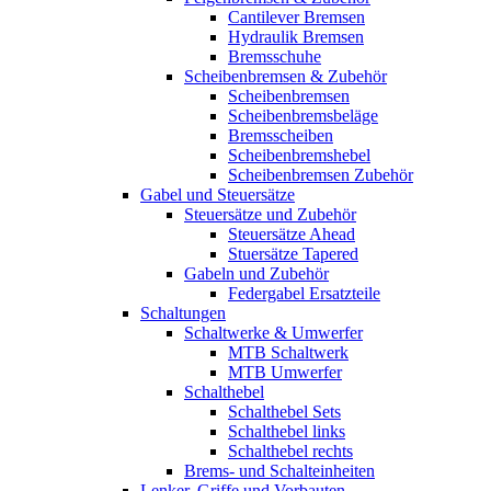
Cantilever Bremsen
Hydraulik Bremsen
Bremsschuhe
Scheibenbremsen & Zubehör
Scheibenbremsen
Scheibenbremsbeläge
Bremsscheiben
Scheibenbremshebel
Scheibenbremsen Zubehör
Gabel und Steuersätze
Steuersätze und Zubehör
Steuersätze Ahead
Stuersätze Tapered
Gabeln und Zubehör
Federgabel Ersatzteile
Schaltungen
Schaltwerke & Umwerfer
MTB Schaltwerk
MTB Umwerfer
Schalthebel
Schalthebel Sets
Schalthebel links
Schalthebel rechts
Brems- und Schalteinheiten
Lenker, Griffe und Vorbauten