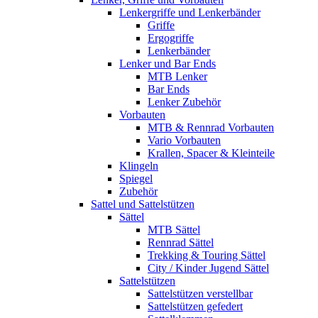
Lenkergriffe und Lenkerbänder
Griffe
Ergogriffe
Lenkerbänder
Lenker und Bar Ends
MTB Lenker
Bar Ends
Lenker Zubehör
Vorbauten
MTB & Rennrad Vorbauten
Vario Vorbauten
Krallen, Spacer & Kleinteile
Klingeln
Spiegel
Zubehör
Sattel und Sattelstützen
Sättel
MTB Sättel
Rennrad Sättel
Trekking & Touring Sättel
City / Kinder Jugend Sättel
Sattelstützen
Sattelstützen verstellbar
Sattelstützen gefedert