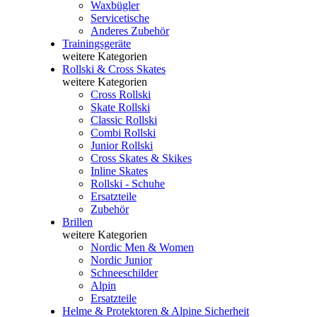
Waxbügler
Servicetische
Anderes Zubehör
Trainingsgeräte
weitere Kategorien
Rollski & Cross Skates
weitere Kategorien
Cross Rollski
Skate Rollski
Classic Rollski
Combi Rollski
Junior Rollski
Cross Skates & Skikes
Inline Skates
Rollski - Schuhe
Ersatzteile
Zubehör
Brillen
weitere Kategorien
Nordic Men & Women
Nordic Junior
Schneeschilder
Alpin
Ersatzteile
Helme & Protektoren & Alpine Sicherheit