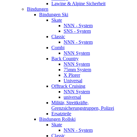
Lawine & Alpine Sicherheit
Bindungen
Bindungen Ski
Skate
NNN - System
SNS - System
Classic
NNN - System
Combi
NNN System
Back Country
NNN System
75mm System
X Plorer
Universal
Offtrack Cruising
NNN System
universal
Militär, Streitkräfte,
Grenzsicherungstruppen, Polizei
Ersatzteile
Bindungen Rollski
Skate
NNN - System
Classic