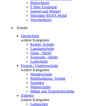
Beleuchtung
E Bike Ersatzteile
Spiegel und Wimpel
Stützräder REHA Mobil
Verschiedenes
Schuhe
Sportschuhe
weitere Kategorien
Rollski -Schuhe
Langlaufschuhe
Alpin - Stiefel
Tourenski - Stiefel
Laufschuhe
Freizeit-/ Outdoorschuhe
weitere Kategorien
Wanderschuhe
Multifunktions- Schuhe
Sandalen
Winterschuhe
Militär und Sicherheitsschuhe
Zubehör
weitere Kategorien
Gamaschen