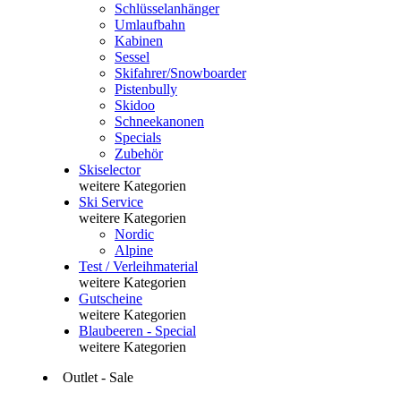
Schlüsselanhänger
Umlaufbahn
Kabinen
Sessel
Skifahrer/Snowboarder
Pistenbully
Skidoo
Schneekanonen
Specials
Zubehör
Skiselector
weitere Kategorien
Ski Service
weitere Kategorien
Nordic
Alpine
Test / Verleihmaterial
weitere Kategorien
Gutscheine
weitere Kategorien
Blaubeeren - Special
weitere Kategorien
Outlet - Sale