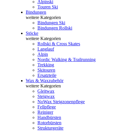
Alpinski
Touren Ski
Bindungen
weitere Kategorien
Bindungen Ski
Bindungen Rollski
Stöcke
weitere Kategorien
Rollski & Cross Skates
Langlauf
Alpin
Nordic Walking & Trailrunning
Trekking
Skitouren
Ersatzteile
Wax & Waxzubehör
weitere Kategorien
Gleitwax
Steigwax
NoWax Steigzonenpflege
Fellpflege
Reiniger
Handbürsten
Rotorbürsten
Strukturgeräte