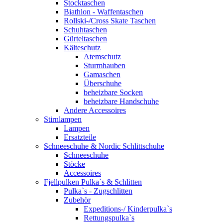
Stocktaschen
Biathlon - Waffentaschen
Rollski-/Cross Skate Taschen
Schuhtaschen
Gürteltaschen
Kälteschutz
Atemschutz
Sturmhauben
Gamaschen
Überschuhe
beheizbare Socken
beheizbare Handschuhe
Andere Accessoires
Stirnlampen
Lampen
Ersatzteile
Schneeschuhe & Nordic Schlittschuhe
Schneeschuhe
Stöcke
Accessoires
Fjellpulken Pulka`s & Schlitten
Pulka`s - Zugschlitten
Zubehör
Expeditions-/ Kinderpulka`s
Rettungspulka`s