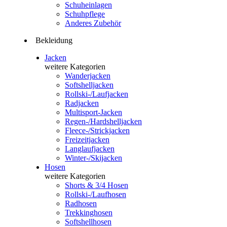
Schuheinlagen
Schuhpflege
Anderes Zubehör
Bekleidung
Jacken
weitere Kategorien
Wanderjacken
Softshelljacken
Rollski-/Laufjacken
Radjacken
Multisport-Jacken
Regen-/Hardshelljacken
Fleece-/Strickjacken
Freizeitjacken
Langlaufjacken
Winter-/Skijacken
Hosen
weitere Kategorien
Shorts & 3/4 Hosen
Rollski-/Laufhosen
Radhosen
Trekkinghosen
Softshellhosen