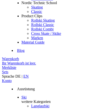
Nordic Technic School
Skating
Classic
Product Clips
Rollski Skating
Rollski Classic
Rollski Combi
Cross Skate / Skike
Marken
Material Guide
Blog
Warenkorb
Ihr Warenkorb ist leer.
Merkliste
Sets
Sprache
DE
|
EN
Konto
Ausrüstung
Ski
weitere Kategorien
Langlaufski