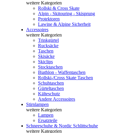
weitere Kategorien
Rollski & Cross Skate
Alpin - Skitouring - Skisprung
Protektoren
Lawine & Alpine Sicherheit
Accessoires
weitere Kategorien
Trinkgürtel
Rucksäcke
Taschen
Skisäcke
Skiclips
Stocktaschen
Biathlon - Waffentaschen
Rollski-/Cross Skate Taschen
Schuhtaschen
Gürteltaschen
Kälteschutz
Andere Accessoires
Stirnlampen
weitere Kategorien
Lampen
Ersatzteile
Schneeschuhe & Nordic Schlittschuhe
weitere Kategorien