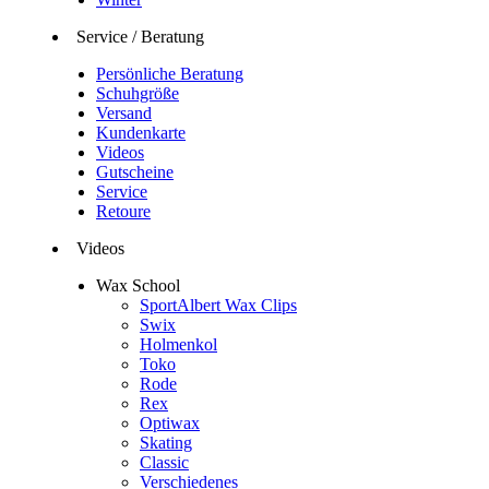
Service / Beratung
Persönliche Beratung
Schuhgröße
Versand
Kundenkarte
Videos
Gutscheine
Service
Retoure
Videos
Wax School
SportAlbert Wax Clips
Swix
Holmenkol
Toko
Rode
Rex
Optiwax
Skating
Classic
Verschiedenes