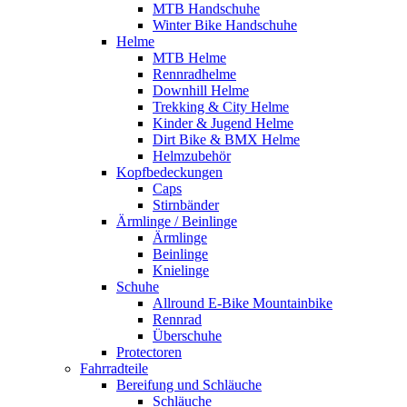
MTB Handschuhe
Winter Bike Handschuhe
Helme
MTB Helme
Rennradhelme
Downhill Helme
Trekking & City Helme
Kinder & Jugend Helme
Dirt Bike & BMX Helme
Helmzubehör
Kopfbedeckungen
Caps
Stirnbänder
Ärmlinge / Beinlinge
Ärmlinge
Beinlinge
Knielinge
Schuhe
Allround E-Bike Mountainbike
Rennrad
Überschuhe
Protectoren
Fahrradteile
Bereifung und Schläuche
Schläuche