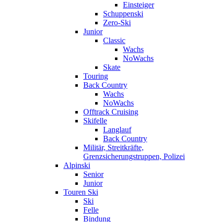
Einsteiger
Schuppenski
Zero-Ski
Junior
Classic
Wachs
NoWachs
Skate
Touring
Back Country
Wachs
NoWachs
Offtrack Cruising
Skifelle
Langlauf
Back Country
Militär, Streitkräfte,
Grenzsicherungstruppen, Polizei
Alpinski
Senior
Junior
Touren Ski
Ski
Felle
Bindung