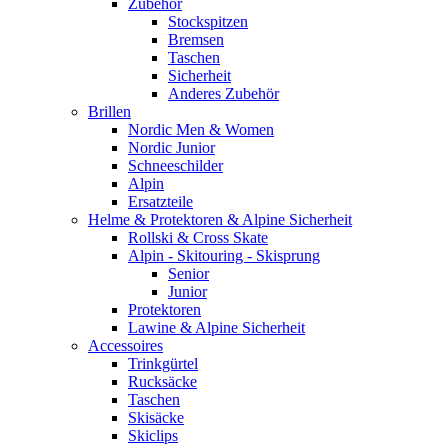
Zubehör
Stockspitzen
Bremsen
Taschen
Sicherheit
Anderes Zubehör
Brillen
Nordic Men & Women
Nordic Junior
Schneeschilder
Alpin
Ersatzteile
Helme & Protektoren & Alpine Sicherheit
Rollski & Cross Skate
Alpin - Skitouring - Skisprung
Senior
Junior
Protektoren
Lawine & Alpine Sicherheit
Accessoires
Trinkgürtel
Rucksäcke
Taschen
Skisäcke
Skiclips