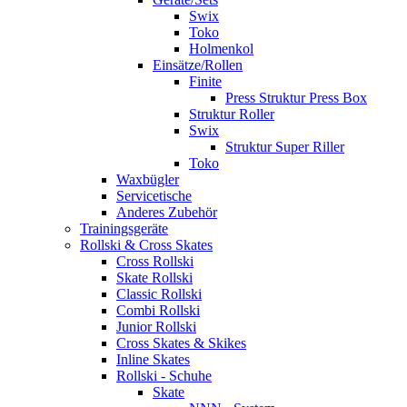
Swix
Toko
Holmenkol
Einsätze/Rollen
Finite
Press Struktur Press Box
Struktur Roller
Swix
Struktur Super Riller
Toko
Waxbügler
Servicetische
Anderes Zubehör
Trainingsgeräte
Rollski & Cross Skates
Cross Rollski
Skate Rollski
Classic Rollski
Combi Rollski
Junior Rollski
Cross Skates & Skikes
Inline Skates
Rollski - Schuhe
Skate