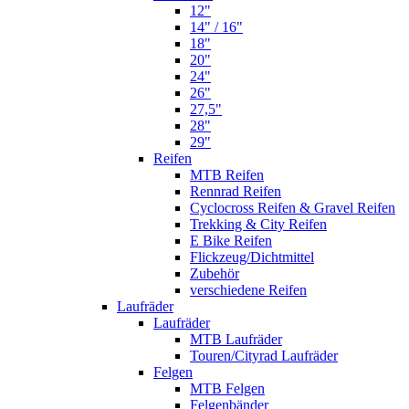
12"
14" / 16"
18"
20"
24"
26"
27,5"
28"
29"
Reifen
MTB Reifen
Rennrad Reifen
Cyclocross Reifen & Gravel Reifen
Trekking & City Reifen
E Bike Reifen
Flickzeug/Dichtmittel
Zubehör
verschiedene Reifen
Laufräder
Laufräder
MTB Laufräder
Touren/Cityrad Laufräder
Felgen
MTB Felgen
Felgenbänder