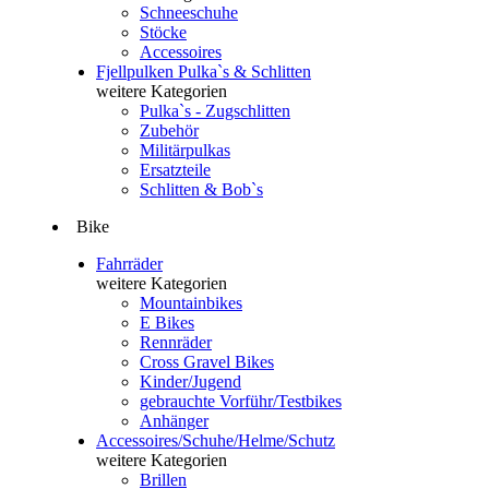
Schneeschuhe
Stöcke
Accessoires
Fjellpulken Pulka`s & Schlitten
weitere Kategorien
Pulka`s - Zugschlitten
Zubehör
Militärpulkas
Ersatzteile
Schlitten & Bob`s
Bike
Fahrräder
weitere Kategorien
Mountainbikes
E Bikes
Rennräder
Cross Gravel Bikes
Kinder/Jugend
gebrauchte Vorführ/Testbikes
Anhänger
Accessoires/Schuhe/Helme/Schutz
weitere Kategorien
Brillen