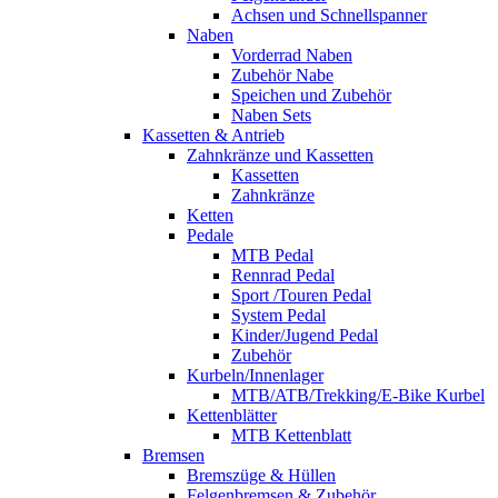
Achsen und Schnellspanner
Naben
Vorderrad Naben
Zubehör Nabe
Speichen und Zubehör
Naben Sets
Kassetten & Antrieb
Zahnkränze und Kassetten
Kassetten
Zahnkränze
Ketten
Pedale
MTB Pedal
Rennrad Pedal
Sport /Touren Pedal
System Pedal
Kinder/Jugend Pedal
Zubehör
Kurbeln/Innenlager
MTB/ATB/Trekking/E-Bike Kurbel
Kettenblätter
MTB Kettenblatt
Bremsen
Bremszüge & Hüllen
Felgenbremsen & Zubehör