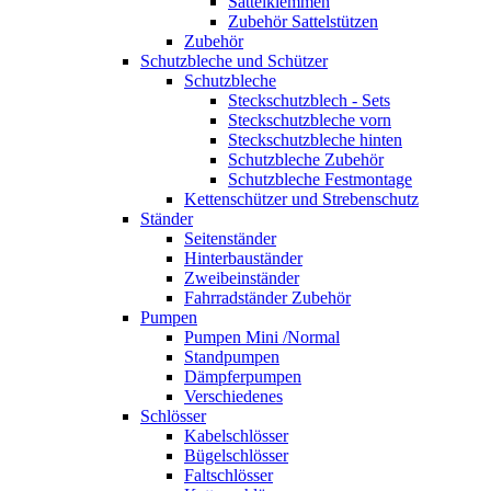
Sattelklemmen
Zubehör Sattelstützen
Zubehör
Schutzbleche und Schützer
Schutzbleche
Steckschutzblech - Sets
Steckschutzbleche vorn
Steckschutzbleche hinten
Schutzbleche Zubehör
Schutzbleche Festmontage
Kettenschützer und Strebenschutz
Ständer
Seitenständer
Hinterbauständer
Zweibeinständer
Fahrradständer Zubehör
Pumpen
Pumpen Mini /Normal
Standpumpen
Dämpferpumpen
Verschiedenes
Schlösser
Kabelschlösser
Bügelschlösser
Faltschlösser