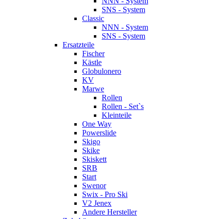
NNN - System
SNS - System
Classic
NNN - System
SNS - System
Ersatzteile
Fischer
Kästle
Globulonero
KV
Marwe
Rollen
Rollen - Set`s
Kleinteile
One Way
Powerslide
Skigo
Skike
Skiskett
SRB
Start
Swenor
Swix - Pro Ski
V2 Jenex
Andere Hersteller