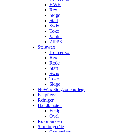
HWK
Rex
Skigo
Start
Swix
Toko
Vauhti
ZIPPS
Steigwax
Holmenkol
Rex
Rode
Start
Swix
Toko
Skigo
NoWax Steigzonenpflege
Fellpflege
Reiniger
Handbürsten
Eckig
Oval
Rotorbürsten
Strukturgeräte
Geräte/Sets