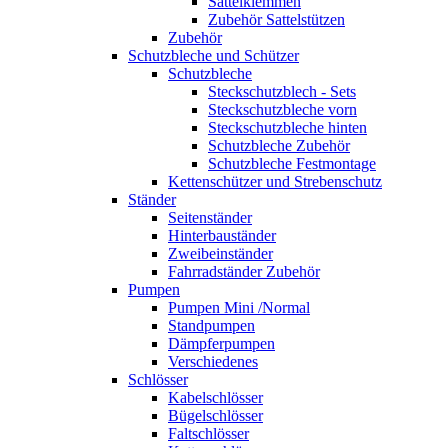
Sattelklemmen
Zubehör Sattelstützen
Zubehör
Schutzbleche und Schützer
Schutzbleche
Steckschutzblech - Sets
Steckschutzbleche vorn
Steckschutzbleche hinten
Schutzbleche Zubehör
Schutzbleche Festmontage
Kettenschützer und Strebenschutz
Ständer
Seitenständer
Hinterbauständer
Zweibeinständer
Fahrradständer Zubehör
Pumpen
Pumpen Mini /Normal
Standpumpen
Dämpferpumpen
Verschiedenes
Schlösser
Kabelschlösser
Bügelschlösser
Faltschlösser