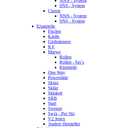
NNN - System
SNS - System
Classic
NNN - System
SNS - System
Ersatzteile
Fischer
Kästle
Globulonero
KV
Marwe
Rollen
Rollen - Set`s
Kleinteile
One Way
Powerslide
Skigo
Skike
Skiskett
SRB
Start
Swenor
Swix - Pro Ski
V2 Jenex
Andere Hersteller