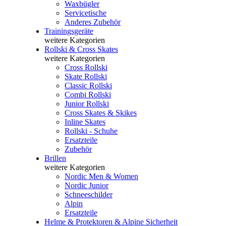
Waxbügler
Servicetische
Anderes Zubehör
Trainingsgeräte
weitere Kategorien
Rollski & Cross Skates
weitere Kategorien
Cross Rollski
Skate Rollski
Classic Rollski
Combi Rollski
Junior Rollski
Cross Skates & Skikes
Inline Skates
Rollski - Schuhe
Ersatzteile
Zubehör
Brillen
weitere Kategorien
Nordic Men & Women
Nordic Junior
Schneeschilder
Alpin
Ersatzteile
Helme & Protektoren & Alpine Sicherheit