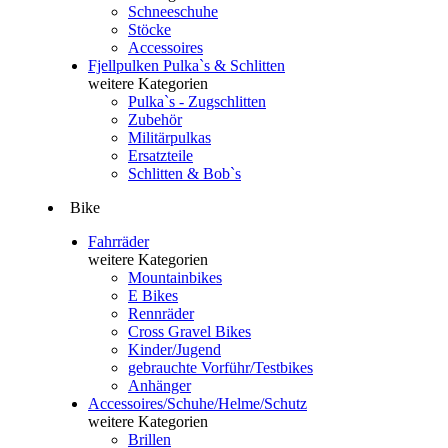
Schneeschuhe
Stöcke
Accessoires
Fjellpulken Pulka`s & Schlitten
weitere Kategorien
Pulka`s - Zugschlitten
Zubehör
Militärpulkas
Ersatzteile
Schlitten & Bob`s
Bike
Fahrräder
weitere Kategorien
Mountainbikes
E Bikes
Rennräder
Cross Gravel Bikes
Kinder/Jugend
gebrauchte Vorführ/Testbikes
Anhänger
Accessoires/Schuhe/Helme/Schutz
weitere Kategorien
Brillen