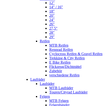
12"
14" / 16"
18"
20"
24"
26"
27,5"
28"
29"
Reifen
MTB Reifen
Rennrad Reifen
Cyclocross Reifen & Gravel Reifen
Trekking & City Reifen
E Bike Reifen
Flickzeug/Dichtmittel
Zubehör
verschiedene Reifen
Laufräder
Laufräder
MTB Laufräder
Touren/Cityrad Laufräder
Felgen
MTB Felgen
Felgenbänder