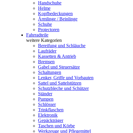
Handschuhe
Helme
Kopfbedeckungen
Ärmlinge / Beinlinge
Schuhe
Protectoren
Fahrradteile
weitere Kategorien
Bereifung und Schläuche
Laufräder
Kassetten & Antrieb
Bremsen
Gabel und Steuersätze
Schaltungen
Lenker, Griffe und Vorbauten
Sattel und Sattelstützen
Schutzbleche und Schützer
Ständer
Pumpen
Schlösser
Trinkflaschen
Elektronik
Gepäckträger
Taschen und Körbe
Werkzeuge und Pflegemittel