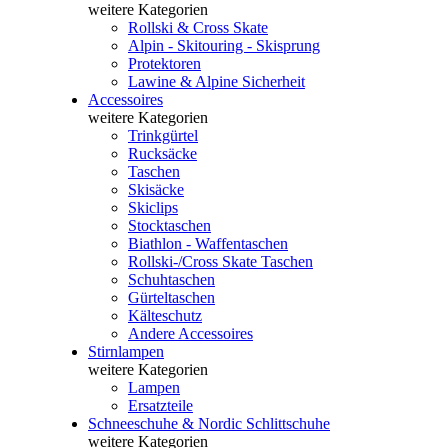
weitere Kategorien
Rollski & Cross Skate
Alpin - Skitouring - Skisprung
Protektoren
Lawine & Alpine Sicherheit
Accessoires
weitere Kategorien
Trinkgürtel
Rucksäcke
Taschen
Skisäcke
Skiclips
Stocktaschen
Biathlon - Waffentaschen
Rollski-/Cross Skate Taschen
Schuhtaschen
Gürteltaschen
Kälteschutz
Andere Accessoires
Stirnlampen
weitere Kategorien
Lampen
Ersatzteile
Schneeschuhe & Nordic Schlittschuhe
weitere Kategorien