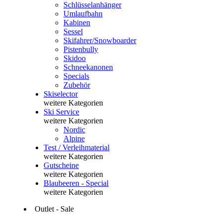
Schlüsselanhänger
Umlaufbahn
Kabinen
Sessel
Skifahrer/Snowboarder
Pistenbully
Skidoo
Schneekanonen
Specials
Zubehör
Skiselector
weitere Kategorien
Ski Service
weitere Kategorien
Nordic
Alpine
Test / Verleihmaterial
weitere Kategorien
Gutscheine
weitere Kategorien
Blaubeeren - Special
weitere Kategorien
Outlet - Sale