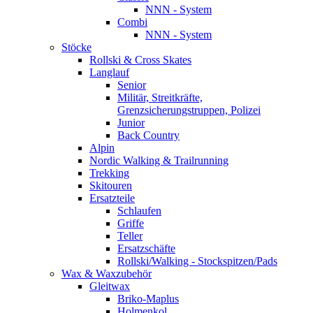
NNN - System
Combi
NNN - System
Stöcke
Rollski & Cross Skates
Langlauf
Senior
Militär, Streitkräfte,
Grenzsicherungstruppen, Polizei
Junior
Back Country
Alpin
Nordic Walking & Trailrunning
Trekking
Skitouren
Ersatzteile
Schlaufen
Griffe
Teller
Ersatzschäfte
Rollski/Walking - Stockspitzen/Pads
Wax & Waxzubehör
Gleitwax
Briko-Maplus
Holmenkol