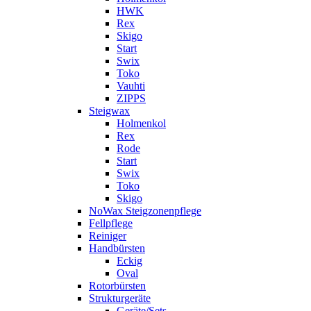
HWK
Rex
Skigo
Start
Swix
Toko
Vauhti
ZIPPS
Steigwax
Holmenkol
Rex
Rode
Start
Swix
Toko
Skigo
NoWax Steigzonenpflege
Fellpflege
Reiniger
Handbürsten
Eckig
Oval
Rotorbürsten
Strukturgeräte
Geräte/Sets