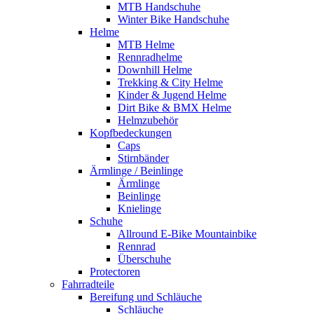
MTB Handschuhe
Winter Bike Handschuhe
Helme
MTB Helme
Rennradhelme
Downhill Helme
Trekking & City Helme
Kinder & Jugend Helme
Dirt Bike & BMX Helme
Helmzubehör
Kopfbedeckungen
Caps
Stirnbänder
Ärmlinge / Beinlinge
Ärmlinge
Beinlinge
Knielinge
Schuhe
Allround E-Bike Mountainbike
Rennrad
Überschuhe
Protectoren
Fahrradteile
Bereifung und Schläuche
Schläuche