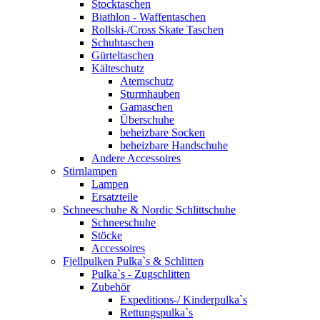
Stocktaschen
Biathlon - Waffentaschen
Rollski-/Cross Skate Taschen
Schuhtaschen
Gürteltaschen
Kälteschutz
Atemschutz
Sturmhauben
Gamaschen
Überschuhe
beheizbare Socken
beheizbare Handschuhe
Andere Accessoires
Stirnlampen
Lampen
Ersatzteile
Schneeschuhe & Nordic Schlittschuhe
Schneeschuhe
Stöcke
Accessoires
Fjellpulken Pulka`s & Schlitten
Pulka`s - Zugschlitten
Zubehör
Expeditions-/ Kinderpulka`s
Rettungspulka`s