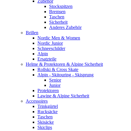
Zubehör
Stockspitzen
Bremsen
Taschen
Sicherheit
Anderes Zubehör
Brillen
Nordic Men & Women
Nordic Junior
Schneeschilder
Alpin
Ersatzteile
Helme & Protektoren & Alpine Sicherheit
Rollski & Cross Skate
Alpin - Skitouring - Skisprung
Senior
Junior
Protektoren
Lawine & Alpine Sicherheit
Accessoires
Trinkgürtel
Rucksäcke
Taschen
Skisäcke
Skiclips