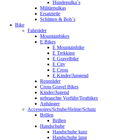
Hundepulka`s
Militärpulkas
Ersatzteile
Schlitten & Bob`s
Bike
Fahrräder
Mountainbikes
E Bikes
E Mountainbike
E Trekking
E Gravelbike
E City
E Cross
E Kinder/Jungend
Rennräder
Cross Gravel Bikes
Kinder/Jugend
gebrauchte Vorführ/Testbikes
Anhänger
Accessoires/Schuhe/Helme/Schutz
Brillen
Brillen
Handschuhe
Handschuhe kurz
Handschuhe lang