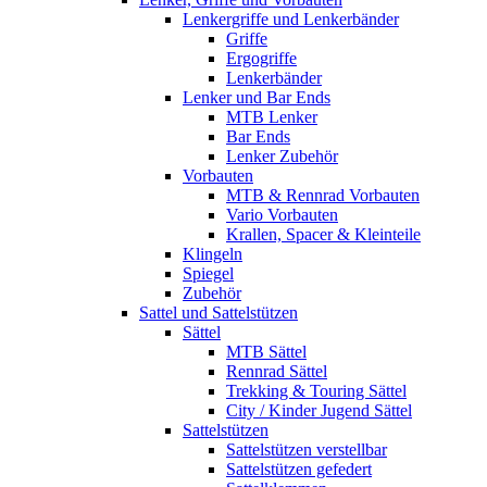
Lenkergriffe und Lenkerbänder
Griffe
Ergogriffe
Lenkerbänder
Lenker und Bar Ends
MTB Lenker
Bar Ends
Lenker Zubehör
Vorbauten
MTB & Rennrad Vorbauten
Vario Vorbauten
Krallen, Spacer & Kleinteile
Klingeln
Spiegel
Zubehör
Sattel und Sattelstützen
Sättel
MTB Sättel
Rennrad Sättel
Trekking & Touring Sättel
City / Kinder Jugend Sättel
Sattelstützen
Sattelstützen verstellbar
Sattelstützen gefedert