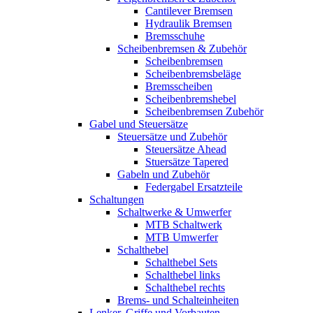
Cantilever Bremsen
Hydraulik Bremsen
Bremsschuhe
Scheibenbremsen & Zubehör
Scheibenbremsen
Scheibenbremsbeläge
Bremsscheiben
Scheibenbremshebel
Scheibenbremsen Zubehör
Gabel und Steuersätze
Steuersätze und Zubehör
Steuersätze Ahead
Stuersätze Tapered
Gabeln und Zubehör
Federgabel Ersatzteile
Schaltungen
Schaltwerke & Umwerfer
MTB Schaltwerk
MTB Umwerfer
Schalthebel
Schalthebel Sets
Schalthebel links
Schalthebel rechts
Brems- und Schalteinheiten
Lenker, Griffe und Vorbauten