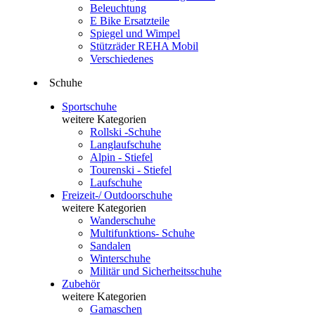
Beleuchtung
E Bike Ersatzteile
Spiegel und Wimpel
Stützräder REHA Mobil
Verschiedenes
Schuhe
Sportschuhe
weitere Kategorien
Rollski -Schuhe
Langlaufschuhe
Alpin - Stiefel
Tourenski - Stiefel
Laufschuhe
Freizeit-/ Outdoorschuhe
weitere Kategorien
Wanderschuhe
Multifunktions- Schuhe
Sandalen
Winterschuhe
Militär und Sicherheitsschuhe
Zubehör
weitere Kategorien
Gamaschen