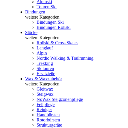
Alpinski
Touren Ski
Bindungen
weitere Kategorien
Bindungen Ski
Bindungen Rollski
Stöcke
weitere Kategorien
Rollski & Cross Skates
Langlauf
Alpin
Nordic Walking & Trailrunning
Trekking
Skitouren
Ersatzteile
Wax & Waxzubehör
weitere Kategorien
Gleitwax
Steigwax
NoWax Steigzonenpflege
Fellpflege
Reiniger
Handbürsten
Rotorbürsten
Strukturgeräte