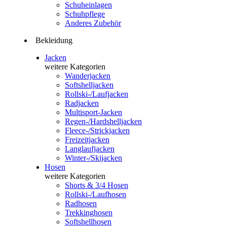
Schuheinlagen
Schuhpflege
Anderes Zubehör
Bekleidung
Jacken
weitere Kategorien
Wanderjacken
Softshelljacken
Rollski-/Laufjacken
Radjacken
Multisport-Jacken
Regen-/Hardshelljacken
Fleece-/Strickjacken
Freizeitjacken
Langlaufjacken
Winter-/Skijacken
Hosen
weitere Kategorien
Shorts & 3/4 Hosen
Rollski-/Laufhosen
Radhosen
Trekkinghosen
Softshellhosen