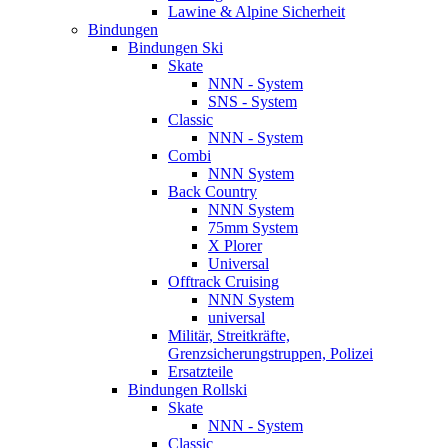
Lawine & Alpine Sicherheit
Bindungen
Bindungen Ski
Skate
NNN - System
SNS - System
Classic
NNN - System
Combi
NNN System
Back Country
NNN System
75mm System
X Plorer
Universal
Offtrack Cruising
NNN System
universal
Militär, Streitkräfte,
Grenzsicherungstruppen, Polizei
Ersatzteile
Bindungen Rollski
Skate
NNN - System
Classic