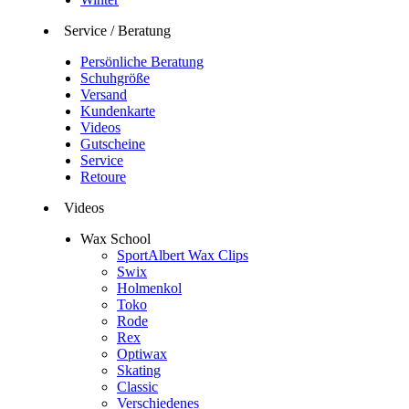
Service / Beratung
Persönliche Beratung
Schuhgröße
Versand
Kundenkarte
Videos
Gutscheine
Service
Retoure
Videos
Wax School
SportAlbert Wax Clips
Swix
Holmenkol
Toko
Rode
Rex
Optiwax
Skating
Classic
Verschiedenes