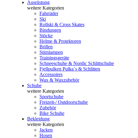
Ausrüstung
weitere Kategorien
Fahrräder
Ski
Rollski & Cross Skates
Bindungen
Stöcke
Helme & Protektoren
Brillen
Stirnlampen
Trainingsgeräte
Schneeschuhe & Nordic Schlittschuhe
Fjellpulken Pulka`s & Schlitten
Accessoires
Wax & Waxzubehör
Schuhe
weitere Kategorien
Sportschuhe
Freizeit-/ Outdoorschuhe
Zubehör
Bike Schuhe
Bekleidung
weitere Kategorien
Jacken
Hosen