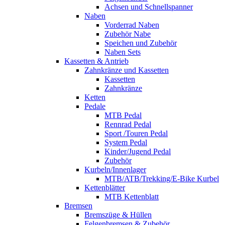
Achsen und Schnellspanner
Naben
Vorderrad Naben
Zubehör Nabe
Speichen und Zubehör
Naben Sets
Kassetten & Antrieb
Zahnkränze und Kassetten
Kassetten
Zahnkränze
Ketten
Pedale
MTB Pedal
Rennrad Pedal
Sport /Touren Pedal
System Pedal
Kinder/Jugend Pedal
Zubehör
Kurbeln/Innenlager
MTB/ATB/Trekking/E-Bike Kurbel
Kettenblätter
MTB Kettenblatt
Bremsen
Bremszüge & Hüllen
Felgenbremsen & Zubehör