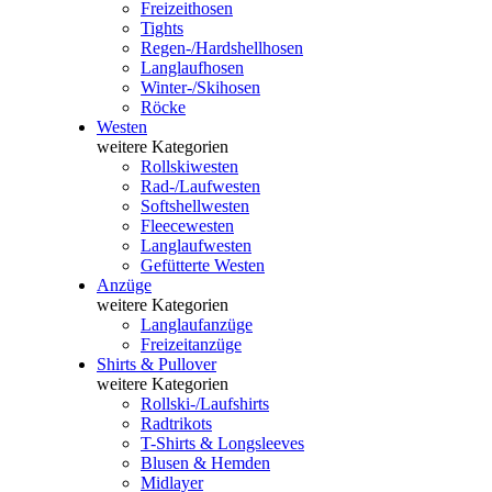
Freizeithosen
Tights
Regen-/Hardshellhosen
Langlaufhosen
Winter-/Skihosen
Röcke
Westen
weitere Kategorien
Rollskiwesten
Rad-/Laufwesten
Softshellwesten
Fleecewesten
Langlaufwesten
Gefütterte Westen
Anzüge
weitere Kategorien
Langlaufanzüge
Freizeitanzüge
Shirts & Pullover
weitere Kategorien
Rollski-/Laufshirts
Radtrikots
T-Shirts & Longsleeves
Blusen & Hemden
Midlayer