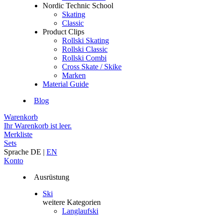
Nordic Technic School
Skating
Classic
Product Clips
Rollski Skating
Rollski Classic
Rollski Combi
Cross Skate / Skike
Marken
Material Guide
Blog
Warenkorb
Ihr Warenkorb ist leer.
Merkliste
Sets
Sprache
DE
|
EN
Konto
Ausrüstung
Ski
weitere Kategorien
Langlaufski