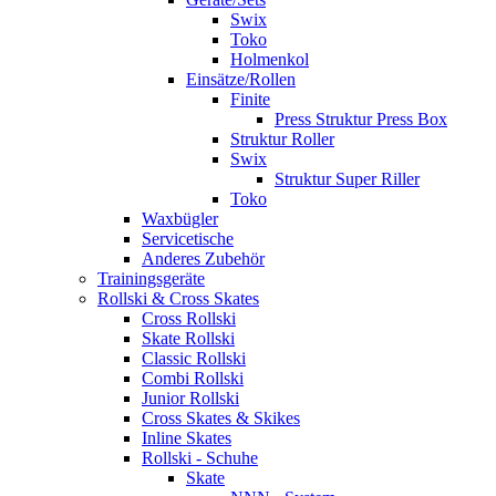
Swix
Toko
Holmenkol
Einsätze/Rollen
Finite
Press Struktur Press Box
Struktur Roller
Swix
Struktur Super Riller
Toko
Waxbügler
Servicetische
Anderes Zubehör
Trainingsgeräte
Rollski & Cross Skates
Cross Rollski
Skate Rollski
Classic Rollski
Combi Rollski
Junior Rollski
Cross Skates & Skikes
Inline Skates
Rollski - Schuhe
Skate