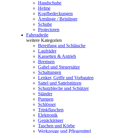
Handschuhe
Helme
Kopfbedeckungen
Ärmlinge / Beinlinge
Schuhe
Protectoren
Fahrradteile
weitere Kategorien
Bereifung und Schläuche
Laufräder
Kassetten & Antrieb
Bremsen
Gabel und Steuersätze
Schaltungen
Lenker, Griffe und Vorbauten
Sattel und Sattelstützen
Schutzbleche und Schützer
Ständer
Pumpen
Schlösser
Trinkflaschen
Elektronik
Gepäckträger
Taschen und Körbe
Werkzeuge und Pflegemittel