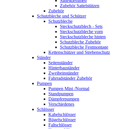
Sattelklemmen
Zubehör Sattelstützen
Zubehör
Schutzbleche und Schützer
Schutzbleche
Steckschutzblech - Sets
Steckschutzbleche vorn
Steckschutzbleche hinten
Schutzbleche Zubehör
Schutzbleche Festmontage
Kettenschützer und Strebenschutz
Ständer
Seitenständer
Hinterbauständer
Zweibeinständer
Fahrradständer Zubehör
Pumpen
Pumpen Mini /Normal
Standpumpen
Dämpferpumpen
Verschiedenes
Schlösser
Kabelschlösser
Bügelschlösser
Faltschlösser