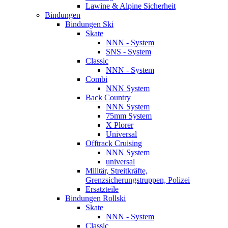
Lawine & Alpine Sicherheit
Bindungen
Bindungen Ski
Skate
NNN - System
SNS - System
Classic
NNN - System
Combi
NNN System
Back Country
NNN System
75mm System
X Plorer
Universal
Offtrack Cruising
NNN System
universal
Militär, Streitkräfte,
Grenzsicherungstruppen, Polizei
Ersatzteile
Bindungen Rollski
Skate
NNN - System
Classic