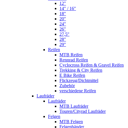
12"
14" / 16"
18"
20"
24"
26"
27,5"
28"
29"
Reifen
MTB Reifen
Rennrad Reifen
Cyclocross Reifen & Gravel Reifen
Trekking & City Reifen
E Bike Reifen
Flickzeug/Dichtmittel
Zubehör
verschiedene Reifen
Laufräder
Laufräder
MTB Laufräder
Touren/Cityrad Laufräder
Felgen
MTB Felgen
Felgenbänder