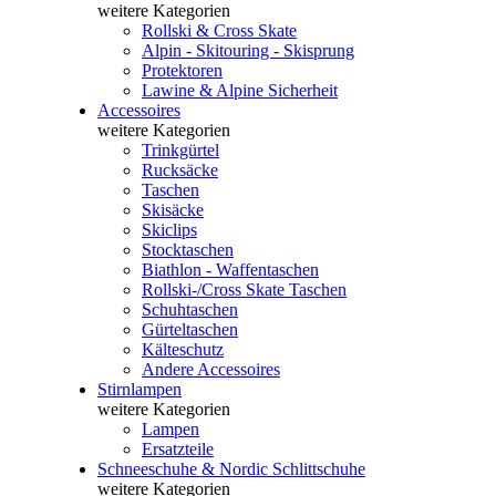
weitere Kategorien
Rollski & Cross Skate
Alpin - Skitouring - Skisprung
Protektoren
Lawine & Alpine Sicherheit
Accessoires
weitere Kategorien
Trinkgürtel
Rucksäcke
Taschen
Skisäcke
Skiclips
Stocktaschen
Biathlon - Waffentaschen
Rollski-/Cross Skate Taschen
Schuhtaschen
Gürteltaschen
Kälteschutz
Andere Accessoires
Stirnlampen
weitere Kategorien
Lampen
Ersatzteile
Schneeschuhe & Nordic Schlittschuhe
weitere Kategorien