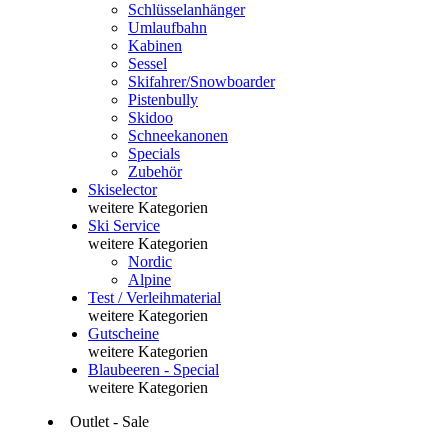
Schlüsselanhänger
Umlaufbahn
Kabinen
Sessel
Skifahrer/Snowboarder
Pistenbully
Skidoo
Schneekanonen
Specials
Zubehör
Skiselector
weitere Kategorien
Ski Service
weitere Kategorien
Nordic
Alpine
Test / Verleihmaterial
weitere Kategorien
Gutscheine
weitere Kategorien
Blaubeeren - Special
weitere Kategorien
Outlet - Sale