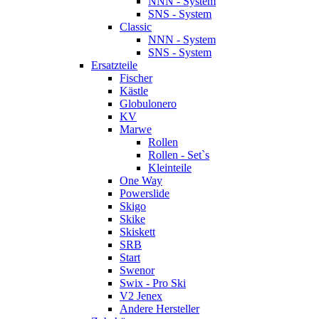
NNN - System
SNS - System
Classic
NNN - System
SNS - System
Ersatzteile
Fischer
Kästle
Globulonero
KV
Marwe
Rollen
Rollen - Set`s
Kleinteile
One Way
Powerslide
Skigo
Skike
Skiskett
SRB
Start
Swenor
Swix - Pro Ski
V2 Jenex
Andere Hersteller