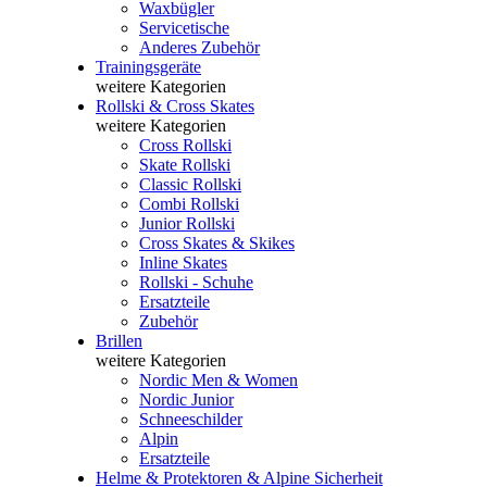
Waxbügler
Servicetische
Anderes Zubehör
Trainingsgeräte
weitere Kategorien
Rollski & Cross Skates
weitere Kategorien
Cross Rollski
Skate Rollski
Classic Rollski
Combi Rollski
Junior Rollski
Cross Skates & Skikes
Inline Skates
Rollski - Schuhe
Ersatzteile
Zubehör
Brillen
weitere Kategorien
Nordic Men & Women
Nordic Junior
Schneeschilder
Alpin
Ersatzteile
Helme & Protektoren & Alpine Sicherheit