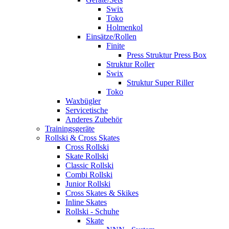
Swix
Toko
Holmenkol
Einsätze/Rollen
Finite
Press Struktur Press Box
Struktur Roller
Swix
Struktur Super Riller
Toko
Waxbügler
Servicetische
Anderes Zubehör
Trainingsgeräte
Rollski & Cross Skates
Cross Rollski
Skate Rollski
Classic Rollski
Combi Rollski
Junior Rollski
Cross Skates & Skikes
Inline Skates
Rollski - Schuhe
Skate