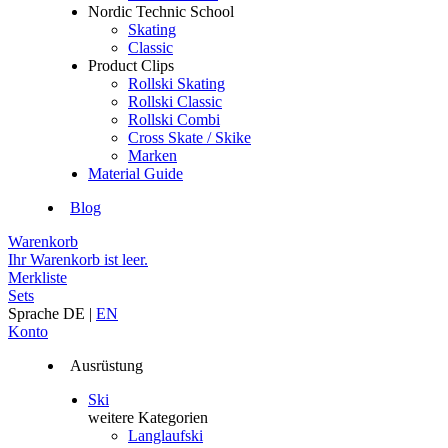
Nordic Technic School
Skating
Classic
Product Clips
Rollski Skating
Rollski Classic
Rollski Combi
Cross Skate / Skike
Marken
Material Guide
Blog
Warenkorb
Ihr Warenkorb ist leer.
Merkliste
Sets
Sprache
DE
|
EN
Konto
Ausrüstung
Ski
weitere Kategorien
Langlaufski