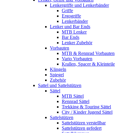
Lenkergriffe und Lenkerbänder
Griffe
Ergogriffe
Lenkerbänder
Lenker und Bar Ends
MTB Lenker
Bar Ends
Lenker Zubehör
Vorbauten
MTB & Rennrad Vorbauten
Vario Vorbauten
Krallen, Spacer & Kleinteile
Klingeln
Spiegel
Zubehör
Sattel und Sattelstützen
Sättel
MTB Sättel
Rennrad Sättel
Trekking & Touring Sättel
City / Kinder Jugend Sättel
Sattelstützen
Sattelstützen verstellbar
Sattelstützen gefedert