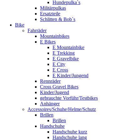
Hundepulka`s
Militärpulkas
Ersatzteile
Schlitten & Bob`s
Bike
Fahrräder
Mountainbikes
E Bikes
E Mountainbike
E Trekking
E Gravelbike
E City
E Cross
E Kinder/Jungend
Rennräder
Cross Gravel Bikes
Kinder/Jugend
gebrauchte Vorführ/Testbikes
Anhänger
Accessoires/Schuhe/Helme/Schutz
Brillen
Brillen
Handschuhe
Handschuhe kurz
Handschuhe lang