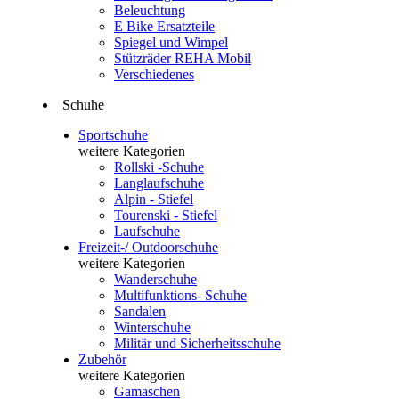
Beleuchtung
E Bike Ersatzteile
Spiegel und Wimpel
Stützräder REHA Mobil
Verschiedenes
Schuhe
Sportschuhe
weitere Kategorien
Rollski -Schuhe
Langlaufschuhe
Alpin - Stiefel
Tourenski - Stiefel
Laufschuhe
Freizeit-/ Outdoorschuhe
weitere Kategorien
Wanderschuhe
Multifunktions- Schuhe
Sandalen
Winterschuhe
Militär und Sicherheitsschuhe
Zubehör
weitere Kategorien
Gamaschen