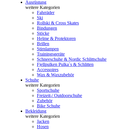
Ausrüstung
weitere Kategorien
Fahrräder
Ski
Rollski & Cross Skates
Bindungen
Stöcke
Helme & Protektoren
Brillen
Stirnlampen
Trainingsgeräte
Schneeschuhe & Nordic Schlittschuhe
Fjellpulken Pulka`s & Schlitten
Accessoires
Wax & Waxzubehör
Schuhe
weitere Kategorien
Sportschuhe
Freizeit-/ Outdoorschuhe
Zubehör
Bike Schuhe
Bekleidung
weitere Kategorien
Jacken
Hosen