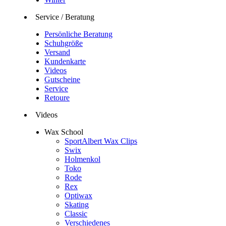
Service / Beratung
Persönliche Beratung
Schuhgröße
Versand
Kundenkarte
Videos
Gutscheine
Service
Retoure
Videos
Wax School
SportAlbert Wax Clips
Swix
Holmenkol
Toko
Rode
Rex
Optiwax
Skating
Classic
Verschiedenes