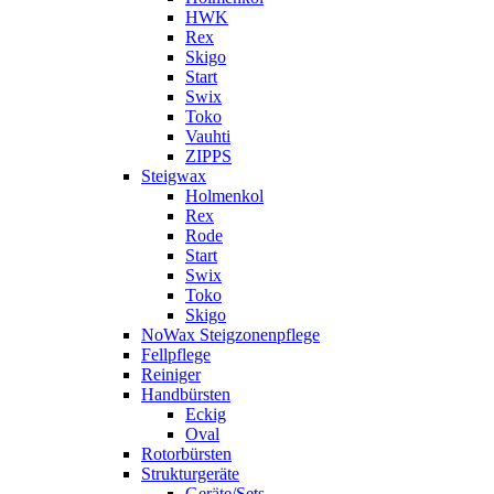
HWK
Rex
Skigo
Start
Swix
Toko
Vauhti
ZIPPS
Steigwax
Holmenkol
Rex
Rode
Start
Swix
Toko
Skigo
NoWax Steigzonenpflege
Fellpflege
Reiniger
Handbürsten
Eckig
Oval
Rotorbürsten
Strukturgeräte
Geräte/Sets