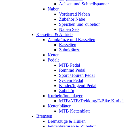
Achsen und Schnellspanner
Naben
Vorderrad Naben
Zubehör Nabe
Speichen und Zubehör
Naben Sets
Kassetten & Antrieb
Zahnkränze und Kassetten
Kassetten
Zahnkränze
Ketten
Pedale
MTB Pedal
Rennrad Pedal
Sport /Touren Pedal
System Pedal
Kinder/Jugend Pedal
Zubehör
Kurbeln/Innenlager
MTB/ATB/Trekking/E-Bike Kurbel
Kettenblätter
MTB Kettenblatt
Bremsen
Bremszüge & Hüllen
Felgenbremsen & Zubehör