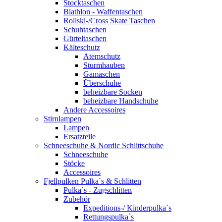
Stocktaschen
Biathlon - Waffentaschen
Rollski-/Cross Skate Taschen
Schuhtaschen
Gürteltaschen
Kälteschutz
Atemschutz
Sturmhauben
Gamaschen
Überschuhe
beheizbare Socken
beheizbare Handschuhe
Andere Accessoires
Stirnlampen
Lampen
Ersatzteile
Schneeschuhe & Nordic Schlittschuhe
Schneeschuhe
Stöcke
Accessoires
Fjellpulken Pulka`s & Schlitten
Pulka`s - Zugschlitten
Zubehör
Expeditions-/ Kinderpulka`s
Rettungspulka`s