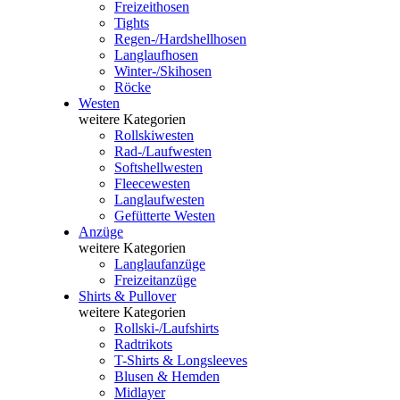
Freizeithosen
Tights
Regen-/Hardshellhosen
Langlaufhosen
Winter-/Skihosen
Röcke
Westen
weitere Kategorien
Rollskiwesten
Rad-/Laufwesten
Softshellwesten
Fleecewesten
Langlaufwesten
Gefütterte Westen
Anzüge
weitere Kategorien
Langlaufanzüge
Freizeitanzüge
Shirts & Pullover
weitere Kategorien
Rollski-/Laufshirts
Radtrikots
T-Shirts & Longsleeves
Blusen & Hemden
Midlayer