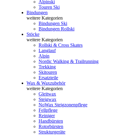
Alpinski
Touren Ski
Bindungen
weitere Kategorien
Bindungen Ski
Bindungen Rollski
Stöcke
weitere Kategorien
Rollski & Cross Skates
Langlauf
Alpin
Nordic Walking & Trailrunning
Trekking
Skitouren
Ersatzteile
Wax & Waxzubehör
weitere Kategorien
Gleitwax
Steigwax
NoWax Steigzonenpflege
Fellpflege
Reiniger
Handbürsten
Rotorbürsten
Strukturgeräte