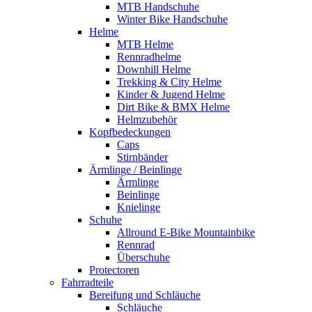
MTB Handschuhe
Winter Bike Handschuhe
Helme
MTB Helme
Rennradhelme
Downhill Helme
Trekking & City Helme
Kinder & Jugend Helme
Dirt Bike & BMX Helme
Helmzubehör
Kopfbedeckungen
Caps
Stirnbänder
Ärmlinge / Beinlinge
Ärmlinge
Beinlinge
Knielinge
Schuhe
Allround E-Bike Mountainbike
Rennrad
Überschuhe
Protectoren
Fahrradteile
Bereifung und Schläuche
Schläuche