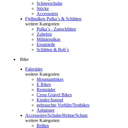
Schneeschuhe
Stöcke
Accessoires
Fjellpulken Pulka`s & Schlitten
weitere Kategorien
Pulka`s - Zugschlitten
Zubehör
Militärpulkas
Ersatzteile
Schlitten & Bob`s
Bike
Fahrräder
weitere Kategorien
Mountainbikes
E Bikes
Rennräder
Cross Gravel Bikes
Kinder/Jugend
gebrauchte Vorführ/Testbikes
Anhänger
Accessoires/Schuhe/Helme/Schutz
weitere Kategorien
Brillen