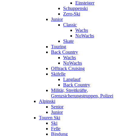
Einsteiger
Schuppenski
Zero-Ski
Junior
Classic
Wachs
NoWachs
Skate
Touring
Back Country
Wachs
NoWachs
Offtrack Cruising
Skifelle
Langlauf
Back Country
Militär, Streitkräfte,
Grenzsicherungstruppen, Polizei
Alpinski
Senior
Junior
Touren Ski
Ski
Felle
Bindung