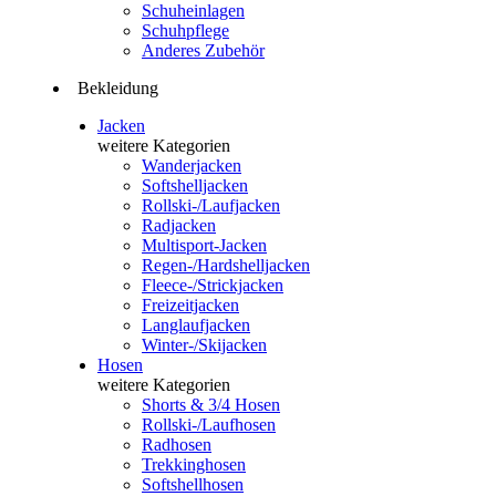
Schuheinlagen
Schuhpflege
Anderes Zubehör
Bekleidung
Jacken
weitere Kategorien
Wanderjacken
Softshelljacken
Rollski-/Laufjacken
Radjacken
Multisport-Jacken
Regen-/Hardshelljacken
Fleece-/Strickjacken
Freizeitjacken
Langlaufjacken
Winter-/Skijacken
Hosen
weitere Kategorien
Shorts & 3/4 Hosen
Rollski-/Laufhosen
Radhosen
Trekkinghosen
Softshellhosen