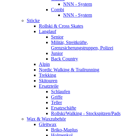
NNN - System
Combi
NNN - System
Stöcke
Rollski & Cross Skates
Langlauf
Senior
Militär, Streitkräfte,
Grenzsicherungstruppen, Polizei
Junior
Back Country
Alpin
Nordic Walking & Trailrunning
Trekking
Skitouren
Ersatzteile
Schlaufen
Griffe
Teller
Ersatzschäfte
Rollski/Walking - Stockspitzen/Pads
Wax & Waxzubehör
Gleitwax
Briko-Maplus
Holmenkol