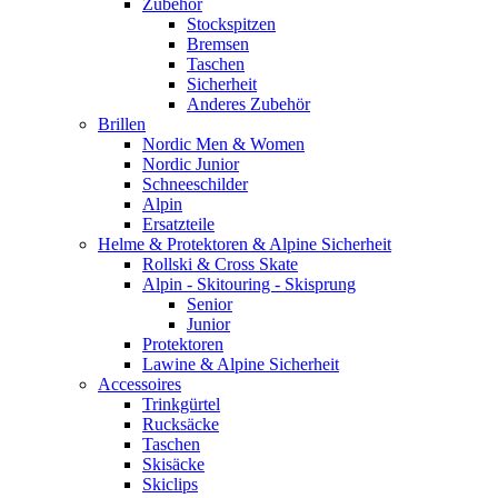
Zubehör
Stockspitzen
Bremsen
Taschen
Sicherheit
Anderes Zubehör
Brillen
Nordic Men & Women
Nordic Junior
Schneeschilder
Alpin
Ersatzteile
Helme & Protektoren & Alpine Sicherheit
Rollski & Cross Skate
Alpin - Skitouring - Skisprung
Senior
Junior
Protektoren
Lawine & Alpine Sicherheit
Accessoires
Trinkgürtel
Rucksäcke
Taschen
Skisäcke
Skiclips