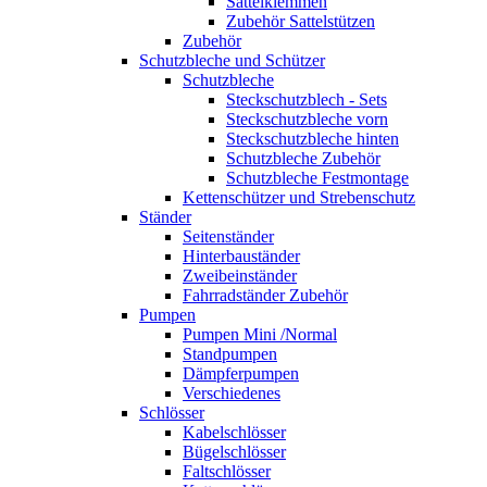
Sattelklemmen
Zubehör Sattelstützen
Zubehör
Schutzbleche und Schützer
Schutzbleche
Steckschutzblech - Sets
Steckschutzbleche vorn
Steckschutzbleche hinten
Schutzbleche Zubehör
Schutzbleche Festmontage
Kettenschützer und Strebenschutz
Ständer
Seitenständer
Hinterbauständer
Zweibeinständer
Fahrradständer Zubehör
Pumpen
Pumpen Mini /Normal
Standpumpen
Dämpferpumpen
Verschiedenes
Schlösser
Kabelschlösser
Bügelschlösser
Faltschlösser