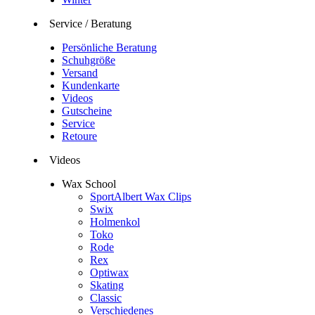
Service / Beratung
Persönliche Beratung
Schuhgröße
Versand
Kundenkarte
Videos
Gutscheine
Service
Retoure
Videos
Wax School
SportAlbert Wax Clips
Swix
Holmenkol
Toko
Rode
Rex
Optiwax
Skating
Classic
Verschiedenes