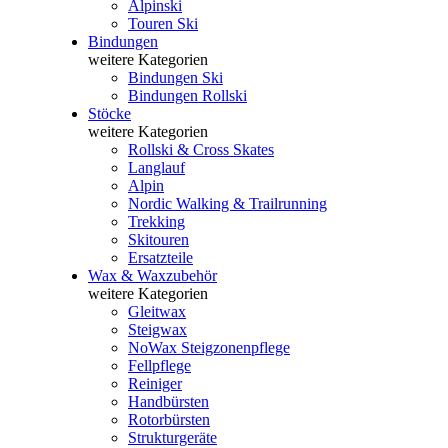
Alpinski
Touren Ski
Bindungen
weitere Kategorien
Bindungen Ski
Bindungen Rollski
Stöcke
weitere Kategorien
Rollski & Cross Skates
Langlauf
Alpin
Nordic Walking & Trailrunning
Trekking
Skitouren
Ersatzteile
Wax & Waxzubehör
weitere Kategorien
Gleitwax
Steigwax
NoWax Steigzonenpflege
Fellpflege
Reiniger
Handbürsten
Rotorbürsten
Strukturgeräte