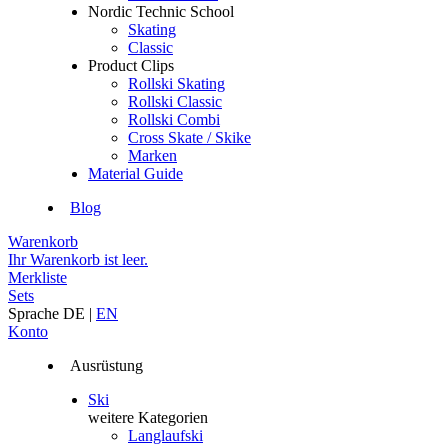
Nordic Technic School
Skating
Classic
Product Clips
Rollski Skating
Rollski Classic
Rollski Combi
Cross Skate / Skike
Marken
Material Guide
Blog
Warenkorb
Ihr Warenkorb ist leer.
Merkliste
Sets
Sprache
DE
|
EN
Konto
Ausrüstung
Ski
weitere Kategorien
Langlaufski