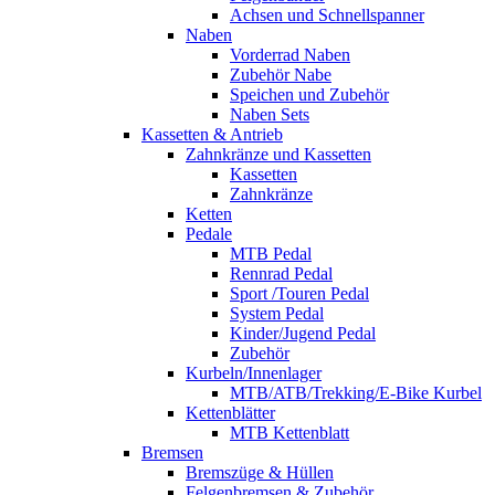
Achsen und Schnellspanner
Naben
Vorderrad Naben
Zubehör Nabe
Speichen und Zubehör
Naben Sets
Kassetten & Antrieb
Zahnkränze und Kassetten
Kassetten
Zahnkränze
Ketten
Pedale
MTB Pedal
Rennrad Pedal
Sport /Touren Pedal
System Pedal
Kinder/Jugend Pedal
Zubehör
Kurbeln/Innenlager
MTB/ATB/Trekking/E-Bike Kurbel
Kettenblätter
MTB Kettenblatt
Bremsen
Bremszüge & Hüllen
Felgenbremsen & Zubehör