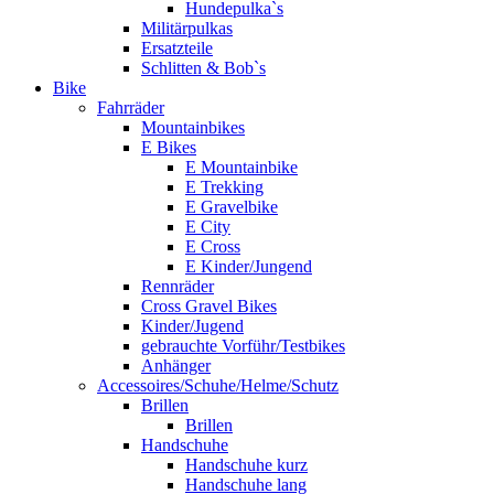
Hundepulka`s
Militärpulkas
Ersatzteile
Schlitten & Bob`s
Bike
Fahrräder
Mountainbikes
E Bikes
E Mountainbike
E Trekking
E Gravelbike
E City
E Cross
E Kinder/Jungend
Rennräder
Cross Gravel Bikes
Kinder/Jugend
gebrauchte Vorführ/Testbikes
Anhänger
Accessoires/Schuhe/Helme/Schutz
Brillen
Brillen
Handschuhe
Handschuhe kurz
Handschuhe lang