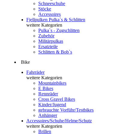
Schneeschuhe
Stöcke
Accessoires
Fjellpulken Pulka`s & Schlitten
weitere Kategorien
Pulka`s - Zugschlitten
Zubehör
Militärpulkas
Ersatzteile
Schlitten & Bob`s
Bike
Fahrräder
weitere Kategorien
Mountainbikes
E Bikes
Rennräder
Cross Gravel Bikes
Kinder/Jugend
gebrauchte Vorführ/Testbikes
Anhänger
Accessoires/Schuhe/Helme/Schutz
weitere Kategorien
Brillen