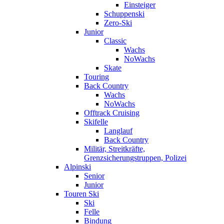
Einsteiger
Schuppenski
Zero-Ski
Junior
Classic
Wachs
NoWachs
Skate
Touring
Back Country
Wachs
NoWachs
Offtrack Cruising
Skifelle
Langlauf
Back Country
Militär, Streitkräfte,
Grenzsicherungstruppen, Polizei
Alpinski
Senior
Junior
Touren Ski
Ski
Felle
Bindung