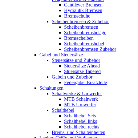
Cantilever Bremsen
Hydraulik Bremsen
Bremsschuhe
Scheibenbremsen & Zubehör
Scheibenbremsen
Scheibenbremsbeläge
Bremsscheiben
Scheibenbremshebel
Scheibenbremsen Zubehör
Gabel und Steuersätze
Steuersätze und Zubehör
Steuersätze Ahead
Stuersätze Tapered
Gabeln und Zubehör
Federgabel Ersatzteile
Schaltungen
Schaltwerke & Umwerfer
MTB Schaltwerk
MTB Umwerfer
Schalthebel
Schalthebel Sets
Schalthebel links
Schalthebel rechts
Brems- und Schalteinheiten
Lenker, Griffe und Vorbauten