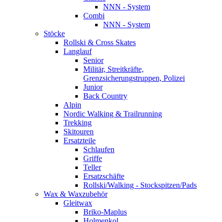
NNN - System
Combi
NNN - System
Stöcke
Rollski & Cross Skates
Langlauf
Senior
Militär, Streitkräfte,
Grenzsicherungstruppen, Polizei
Junior
Back Country
Alpin
Nordic Walking & Trailrunning
Trekking
Skitouren
Ersatzteile
Schlaufen
Griffe
Teller
Ersatzschäfte
Rollski/Walking - Stockspitzen/Pads
Wax & Waxzubehör
Gleitwax
Briko-Maplus
Holmenkol