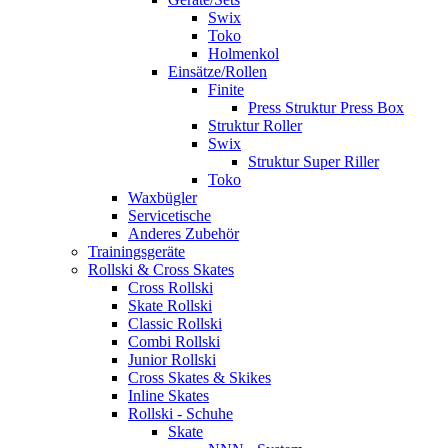
Swix
Toko
Holmenkol
Einsätze/Rollen
Finite
Press Struktur Press Box
Struktur Roller
Swix
Struktur Super Riller
Toko
Waxbügler
Servicetische
Anderes Zubehör
Trainingsgeräte
Rollski & Cross Skates
Cross Rollski
Skate Rollski
Classic Rollski
Combi Rollski
Junior Rollski
Cross Skates & Skikes
Inline Skates
Rollski - Schuhe
Skate