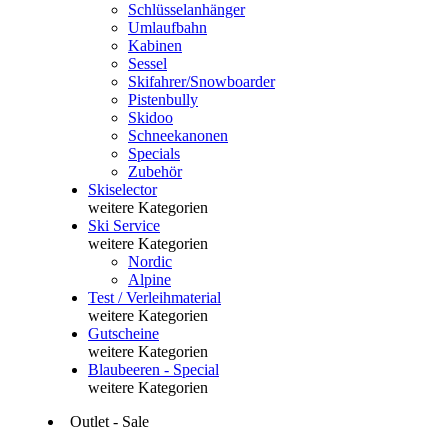
Schlüsselanhänger
Umlaufbahn
Kabinen
Sessel
Skifahrer/Snowboarder
Pistenbully
Skidoo
Schneekanonen
Specials
Zubehör
Skiselector
weitere Kategorien
Ski Service
weitere Kategorien
Nordic
Alpine
Test / Verleihmaterial
weitere Kategorien
Gutscheine
weitere Kategorien
Blaubeeren - Special
weitere Kategorien
Outlet - Sale