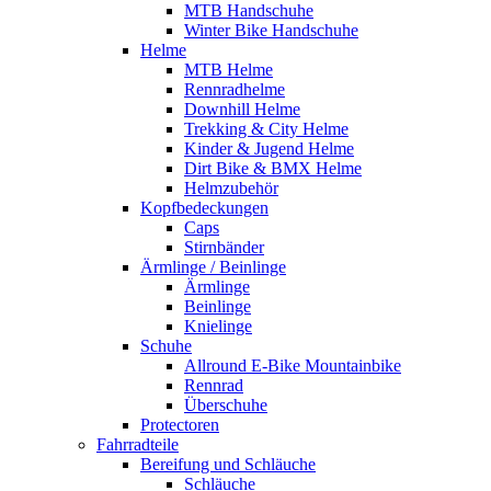
MTB Handschuhe
Winter Bike Handschuhe
Helme
MTB Helme
Rennradhelme
Downhill Helme
Trekking & City Helme
Kinder & Jugend Helme
Dirt Bike & BMX Helme
Helmzubehör
Kopfbedeckungen
Caps
Stirnbänder
Ärmlinge / Beinlinge
Ärmlinge
Beinlinge
Knielinge
Schuhe
Allround E-Bike Mountainbike
Rennrad
Überschuhe
Protectoren
Fahrradteile
Bereifung und Schläuche
Schläuche