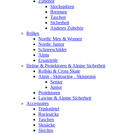
Zubehör
Stockspitzen
Bremsen
Taschen
Sicherheit
Anderes Zubehör
Brillen
Nordic Men & Women
Nordic Junior
Schneeschilder
Alpin
Ersatzteile
Helme & Protektoren & Alpine Sicherheit
Rollski & Cross Skate
Alpin - Skitouring - Skisprung
Senior
Junior
Protektoren
Lawine & Alpine Sicherheit
Accessoires
Trinkgürtel
Rucksäcke
Taschen
Skisäcke
Skiclips