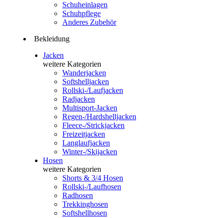
Schuheinlagen
Schuhpflege
Anderes Zubehör
Bekleidung
Jacken
weitere Kategorien
Wanderjacken
Softshelljacken
Rollski-/Laufjacken
Radjacken
Multisport-Jacken
Regen-/Hardshelljacken
Fleece-/Strickjacken
Freizeitjacken
Langlaufjacken
Winter-/Skijacken
Hosen
weitere Kategorien
Shorts & 3/4 Hosen
Rollski-/Laufhosen
Radhosen
Trekkinghosen
Softshellhosen