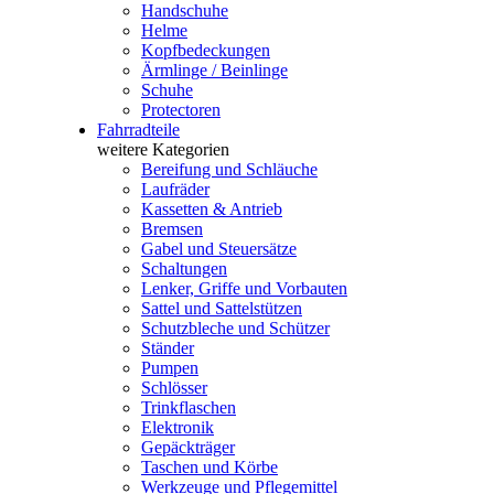
Handschuhe
Helme
Kopfbedeckungen
Ärmlinge / Beinlinge
Schuhe
Protectoren
Fahrradteile
weitere Kategorien
Bereifung und Schläuche
Laufräder
Kassetten & Antrieb
Bremsen
Gabel und Steuersätze
Schaltungen
Lenker, Griffe und Vorbauten
Sattel und Sattelstützen
Schutzbleche und Schützer
Ständer
Pumpen
Schlösser
Trinkflaschen
Elektronik
Gepäckträger
Taschen und Körbe
Werkzeuge und Pflegemittel