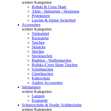
weitere Kategorien
Rollski & Cross Skate
Alpin - Skitouring - Skisprung
Protektoren
Lawine & Alpine Sicherheit
Accessoires
weitere Kategorien
Trinkgürtel
Rucksäcke
Taschen
Skisäcke
Skiclips
Stocktaschen
Biathlon - Waffentaschen
Rollski-/Cross Skate Taschen
Schuhtaschen
Gürteltaschen
Kälteschutz
Andere Accessoires
Stirnlampen
weitere Kategorien
Lampen
Ersatzteile
Schneeschuhe & Nordic Schlittschuhe
weitere Kategorien