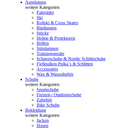
Ausrüstung
weitere Kategorien
Fahrräder
Ski
Rollski & Cross Skates
Bindungen
Stöcke
Helme & Protektoren
Brillen
Stirnlampen
Trainingsgeräte
Schneeschuhe & Nordic Schlittschuhe
Fjellpulken Pulka`s & Schlitten
Accessoires
Wax & Waxzubehör
Schuhe
weitere Kategorien
Sportschuhe
Freizeit-/ Outdoorschuhe
Zubehör
Bike Schuhe
Bekleidung
weitere Kategorien
Jacken
Hosen