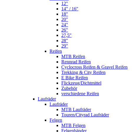
12"
14" / 16"
18"
20"
24"
26"
27,5"
28"
29"
Reifen
MTB Reifen
Rennrad Reifen
Cyclocross Reifen & Gravel Reifen
Trekking & City Reifen
E Bike Reifen
Flickzeug/Dichtmittel
Zubehör
verschiedene Reifen
Laufräder
Laufräder
MTB Laufräder
Touren/Cityrad Laufräder
Felgen
MTB Felgen
Felgenbänder