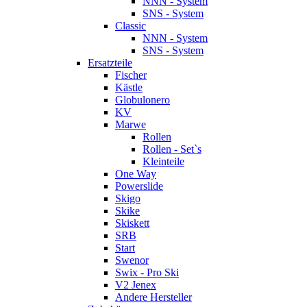
NNN - System
SNS - System
Classic
NNN - System
SNS - System
Ersatzteile
Fischer
Kästle
Globulonero
KV
Marwe
Rollen
Rollen - Set`s
Kleinteile
One Way
Powerslide
Skigo
Skike
Skiskett
SRB
Start
Swenor
Swix - Pro Ski
V2 Jenex
Andere Hersteller