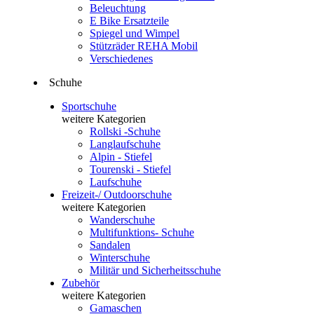
Beleuchtung
E Bike Ersatzteile
Spiegel und Wimpel
Stützräder REHA Mobil
Verschiedenes
Schuhe
Sportschuhe
weitere Kategorien
Rollski -Schuhe
Langlaufschuhe
Alpin - Stiefel
Tourenski - Stiefel
Laufschuhe
Freizeit-/ Outdoorschuhe
weitere Kategorien
Wanderschuhe
Multifunktions- Schuhe
Sandalen
Winterschuhe
Militär und Sicherheitsschuhe
Zubehör
weitere Kategorien
Gamaschen