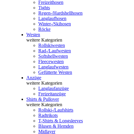
Freizeithosen
Tights
Regen-/Hardshellhosen
Langlaufhosen
Winter-/Skihosen
Röcke
Westen
weitere Kategorien
Rollskiwesten
Rad-/Laufwesten
Softshellwesten
Fleecewesten
Langlaufwesten
Gefütterte Westen
Anzüge
weitere Kategorien
Langlaufanzüge
Freizeitanzüge
Shirts & Pullover
weitere Kategorien
Rollski-/Laufshirts
Radtrikots
T-Shirts & Longsleeves
Blusen & Hemden
Midlayer