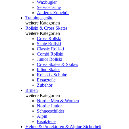
Waxbügler
Servicetische
Anderes Zubehör
Trainingsgeräte
weitere Kategorien
Rollski & Cross Skates
weitere Kategorien
Cross Rollski
Skate Rollski
Classic Rollski
Combi Rollski
Junior Rollski
Cross Skates & Skikes
Inline Skates
Rollski - Schuhe
Ersatzteile
Zubehör
Brillen
weitere Kategorien
Nordic Men & Women
Nordic Junior
Schneeschilder
Alpin
Ersatzteile
Helme & Protektoren & Alpine Sicherheit