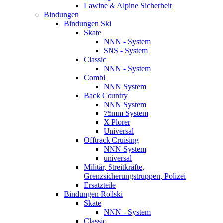
Lawine & Alpine Sicherheit
Bindungen
Bindungen Ski
Skate
NNN - System
SNS - System
Classic
NNN - System
Combi
NNN System
Back Country
NNN System
75mm System
X Plorer
Universal
Offtrack Cruising
NNN System
universal
Militär, Streitkräfte,
Grenzsicherungstruppen, Polizei
Ersatzteile
Bindungen Rollski
Skate
NNN - System
Classic