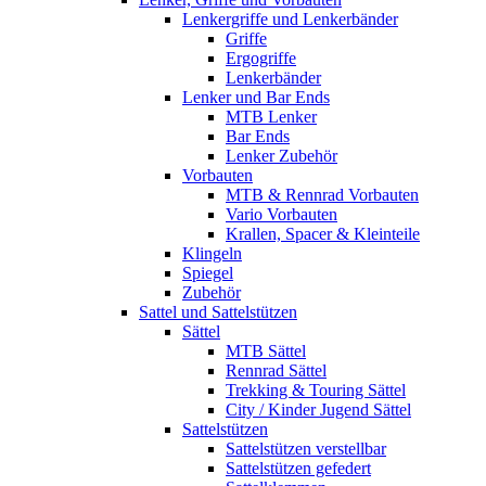
Lenkergriffe und Lenkerbänder
Griffe
Ergogriffe
Lenkerbänder
Lenker und Bar Ends
MTB Lenker
Bar Ends
Lenker Zubehör
Vorbauten
MTB & Rennrad Vorbauten
Vario Vorbauten
Krallen, Spacer & Kleinteile
Klingeln
Spiegel
Zubehör
Sattel und Sattelstützen
Sättel
MTB Sättel
Rennrad Sättel
Trekking & Touring Sättel
City / Kinder Jugend Sättel
Sattelstützen
Sattelstützen verstellbar
Sattelstützen gefedert