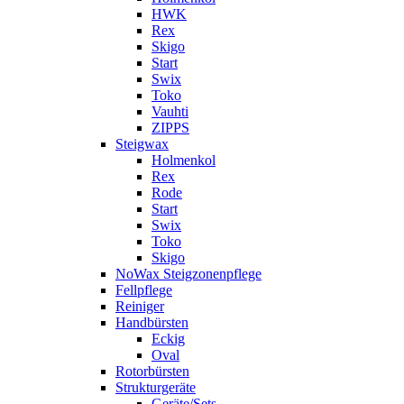
HWK
Rex
Skigo
Start
Swix
Toko
Vauhti
ZIPPS
Steigwax
Holmenkol
Rex
Rode
Start
Swix
Toko
Skigo
NoWax Steigzonenpflege
Fellpflege
Reiniger
Handbürsten
Eckig
Oval
Rotorbürsten
Strukturgeräte
Geräte/Sets