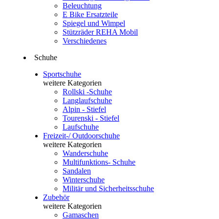
Beleuchtung
E Bike Ersatzteile
Spiegel und Wimpel
Stützräder REHA Mobil
Verschiedenes
Schuhe
Sportschuhe
weitere Kategorien
Rollski -Schuhe
Langlaufschuhe
Alpin - Stiefel
Tourenski - Stiefel
Laufschuhe
Freizeit-/ Outdoorschuhe
weitere Kategorien
Wanderschuhe
Multifunktions- Schuhe
Sandalen
Winterschuhe
Militär und Sicherheitsschuhe
Zubehör
weitere Kategorien
Gamaschen