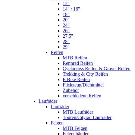
12"
14" / 16"
18"
20"
24"
26"
27,5"
28"
29"
Reifen
MTB Reifen
Rennrad Reifen
Cyclocross Reifen & Gravel Reifen
Trekking & City Reifen
E Bike Reifen
Flickzeug/Dichtmittel
Zubehör
verschiedene Reifen
Laufräder
Laufräder
MTB Laufräder
Touren/Cityrad Laufräder
Felgen
MTB Felgen
Felgenbänder