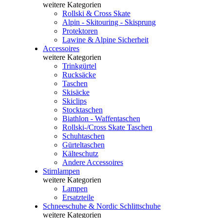
weitere Kategorien
Rollski & Cross Skate
Alpin - Skitouring - Skisprung
Protektoren
Lawine & Alpine Sicherheit
Accessoires
weitere Kategorien
Trinkgürtel
Rucksäcke
Taschen
Skisäcke
Skiclips
Stocktaschen
Biathlon - Waffentaschen
Rollski-/Cross Skate Taschen
Schuhtaschen
Gürteltaschen
Kälteschutz
Andere Accessoires
Stirnlampen
weitere Kategorien
Lampen
Ersatzteile
Schneeschuhe & Nordic Schlittschuhe
weitere Kategorien