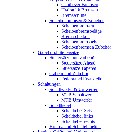
Cantilever Bremsen
Hydraulik Bremsen
Bremsschuhe
Scheibenbremsen & Zubehör
Scheibenbremsen
Scheibenbremsbeläge
Bremsscheiben
Scheibenbremshebel
Scheibenbremsen Zubehör
Gabel und Steuersätze
Steuersätze und Zubehör
Steuersätze Ahead
Stuersätze Tapered
Gabeln und Zubehör
Federgabel Ersatzteile
Schaltungen
Schaltwerke & Umwerfer
MTB Schaltwerk
MTB Umwerfer
Schalthebel
Schalthebel Sets
Schalthebel links
Schalthebel rechts
Brems- und Schalteinheiten
Lenker, Griffe und Vorbauten