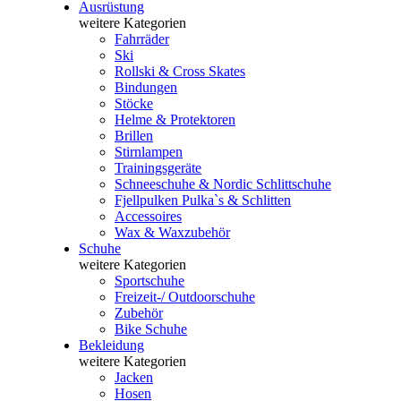
Ausrüstung
weitere Kategorien
Fahrräder
Ski
Rollski & Cross Skates
Bindungen
Stöcke
Helme & Protektoren
Brillen
Stirnlampen
Trainingsgeräte
Schneeschuhe & Nordic Schlittschuhe
Fjellpulken Pulka`s & Schlitten
Accessoires
Wax & Waxzubehör
Schuhe
weitere Kategorien
Sportschuhe
Freizeit-/ Outdoorschuhe
Zubehör
Bike Schuhe
Bekleidung
weitere Kategorien
Jacken
Hosen