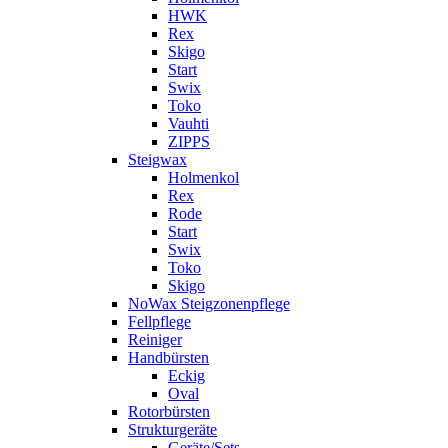
HWK
Rex
Skigo
Start
Swix
Toko
Vauhti
ZIPPS
Steigwax
Holmenkol
Rex
Rode
Start
Swix
Toko
Skigo
NoWax Steigzonenpflege
Fellpflege
Reiniger
Handbürsten
Eckig
Oval
Rotorbürsten
Strukturgeräte
Geräte/Sets