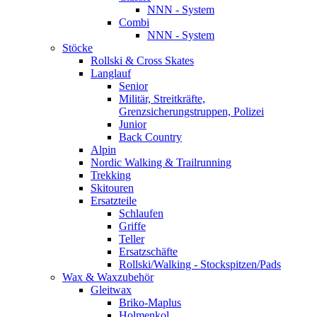
NNN - System
Combi
NNN - System
Stöcke
Rollski & Cross Skates
Langlauf
Senior
Militär, Streitkräfte,
Grenzsicherungstruppen, Polizei
Junior
Back Country
Alpin
Nordic Walking & Trailrunning
Trekking
Skitouren
Ersatzteile
Schlaufen
Griffe
Teller
Ersatzschäfte
Rollski/Walking - Stockspitzen/Pads
Wax & Waxzubehör
Gleitwax
Briko-Maplus
Holmenkol