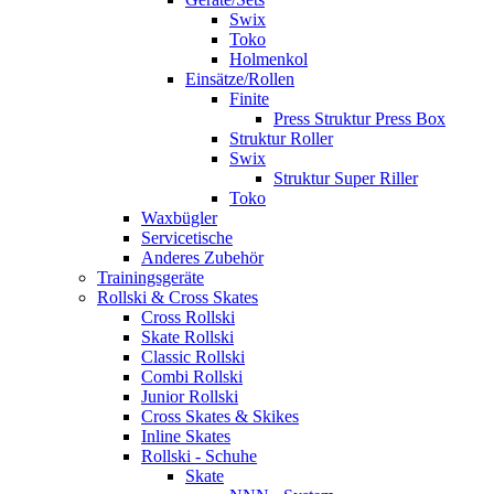
Swix
Toko
Holmenkol
Einsätze/Rollen
Finite
Press Struktur Press Box
Struktur Roller
Swix
Struktur Super Riller
Toko
Waxbügler
Servicetische
Anderes Zubehör
Trainingsgeräte
Rollski & Cross Skates
Cross Rollski
Skate Rollski
Classic Rollski
Combi Rollski
Junior Rollski
Cross Skates & Skikes
Inline Skates
Rollski - Schuhe
Skate