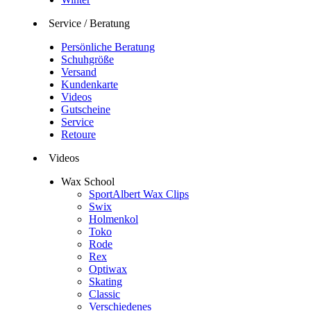
Service / Beratung
Persönliche Beratung
Schuhgröße
Versand
Kundenkarte
Videos
Gutscheine
Service
Retoure
Videos
Wax School
SportAlbert Wax Clips
Swix
Holmenkol
Toko
Rode
Rex
Optiwax
Skating
Classic
Verschiedenes