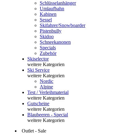
Schlüsselanhänger
Umlaufbahn
Kabinen
Sessel
Skifahrer/Snowboarder
Pistenbully
Skidoo
Schneekanonen
Specials
Zubehör
Skiselector
weitere Kategorien
Ski Service
weitere Kategorien
Nordic
Alpine
Test / Verleihmaterial
weitere Kategorien
Gutscheine
weitere Kategorien
Blaubeeren - Special
weitere Kategorien
Outlet - Sale