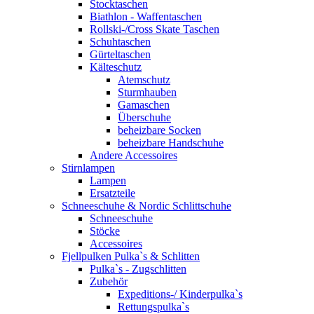
Stocktaschen
Biathlon - Waffentaschen
Rollski-/Cross Skate Taschen
Schuhtaschen
Gürteltaschen
Kälteschutz
Atemschutz
Sturmhauben
Gamaschen
Überschuhe
beheizbare Socken
beheizbare Handschuhe
Andere Accessoires
Stirnlampen
Lampen
Ersatzteile
Schneeschuhe & Nordic Schlittschuhe
Schneeschuhe
Stöcke
Accessoires
Fjellpulken Pulka`s & Schlitten
Pulka`s - Zugschlitten
Zubehör
Expeditions-/ Kinderpulka`s
Rettungspulka`s