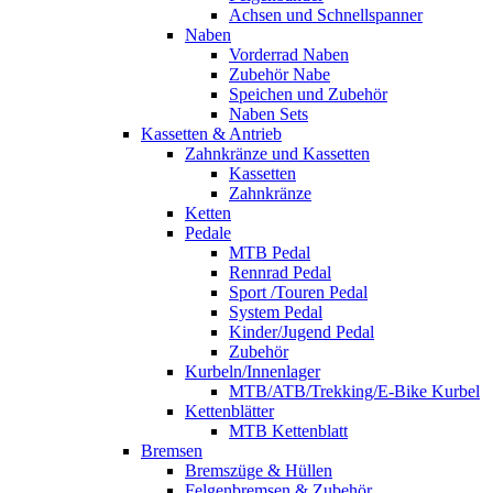
Achsen und Schnellspanner
Naben
Vorderrad Naben
Zubehör Nabe
Speichen und Zubehör
Naben Sets
Kassetten & Antrieb
Zahnkränze und Kassetten
Kassetten
Zahnkränze
Ketten
Pedale
MTB Pedal
Rennrad Pedal
Sport /Touren Pedal
System Pedal
Kinder/Jugend Pedal
Zubehör
Kurbeln/Innenlager
MTB/ATB/Trekking/E-Bike Kurbel
Kettenblätter
MTB Kettenblatt
Bremsen
Bremszüge & Hüllen
Felgenbremsen & Zubehör