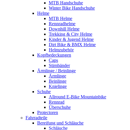
MTB Handschuhe
Winter Bike Handschuhe
Helme
MTB Helme
Rennradhelme
Downhill Helme
Trekking & City Helme
Kinder & Jugend Helme
Dirt Bike & BMX Helme
Helmzubehör
Kopfbedeckungen
Caps
Stirnbänder
Ärmlinge / Beinlinge
Ärmlinge
Beinlinge
Knielinge
Schuhe
Allround E-Bike Mountainbike
Rennrad
Überschuhe
Protectoren
Fahrradteile
Bereifung und Schläuche
Schläuche