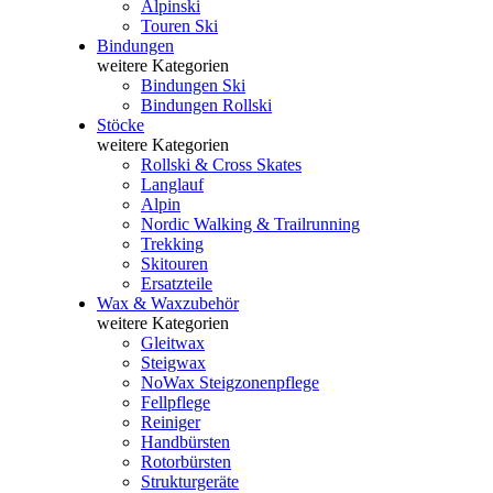
Alpinski
Touren Ski
Bindungen
weitere Kategorien
Bindungen Ski
Bindungen Rollski
Stöcke
weitere Kategorien
Rollski & Cross Skates
Langlauf
Alpin
Nordic Walking & Trailrunning
Trekking
Skitouren
Ersatzteile
Wax & Waxzubehör
weitere Kategorien
Gleitwax
Steigwax
NoWax Steigzonenpflege
Fellpflege
Reiniger
Handbürsten
Rotorbürsten
Strukturgeräte