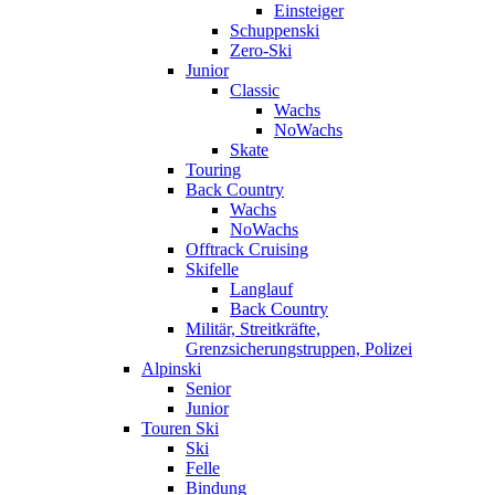
Einsteiger
Schuppenski
Zero-Ski
Junior
Classic
Wachs
NoWachs
Skate
Touring
Back Country
Wachs
NoWachs
Offtrack Cruising
Skifelle
Langlauf
Back Country
Militär, Streitkräfte,
Grenzsicherungstruppen, Polizei
Alpinski
Senior
Junior
Touren Ski
Ski
Felle
Bindung