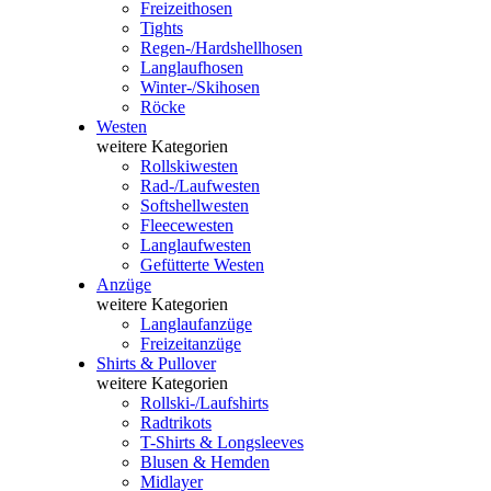
Freizeithosen
Tights
Regen-/Hardshellhosen
Langlaufhosen
Winter-/Skihosen
Röcke
Westen
weitere Kategorien
Rollskiwesten
Rad-/Laufwesten
Softshellwesten
Fleecewesten
Langlaufwesten
Gefütterte Westen
Anzüge
weitere Kategorien
Langlaufanzüge
Freizeitanzüge
Shirts & Pullover
weitere Kategorien
Rollski-/Laufshirts
Radtrikots
T-Shirts & Longsleeves
Blusen & Hemden
Midlayer