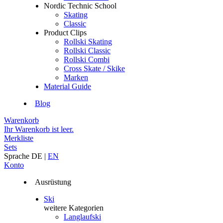
Nordic Technic School
Skating
Classic
Product Clips
Rollski Skating
Rollski Classic
Rollski Combi
Cross Skate / Skike
Marken
Material Guide
Blog
Warenkorb
Ihr Warenkorb ist leer.
Merkliste
Sets
Sprache
DE
|
EN
Konto
Ausrüstung
Ski
weitere Kategorien
Langlaufski