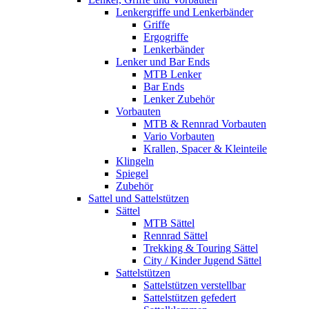
Lenkergriffe und Lenkerbänder
Griffe
Ergogriffe
Lenkerbänder
Lenker und Bar Ends
MTB Lenker
Bar Ends
Lenker Zubehör
Vorbauten
MTB & Rennrad Vorbauten
Vario Vorbauten
Krallen, Spacer & Kleinteile
Klingeln
Spiegel
Zubehör
Sattel und Sattelstützen
Sättel
MTB Sättel
Rennrad Sättel
Trekking & Touring Sättel
City / Kinder Jugend Sättel
Sattelstützen
Sattelstützen verstellbar
Sattelstützen gefedert