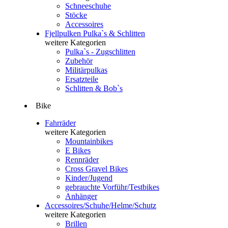
Schneeschuhe
Stöcke
Accessoires
Fjellpulken Pulka`s & Schlitten
weitere Kategorien
Pulka`s - Zugschlitten
Zubehör
Militärpulkas
Ersatzteile
Schlitten & Bob`s
Bike
Fahrräder
weitere Kategorien
Mountainbikes
E Bikes
Rennräder
Cross Gravel Bikes
Kinder/Jugend
gebrauchte Vorführ/Testbikes
Anhänger
Accessoires/Schuhe/Helme/Schutz
weitere Kategorien
Brillen