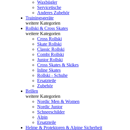
Waxbügler
Servicetische
Anderes Zubehör
Trainingsgeräte
weitere Kategorien
Rollski & Cross Skates
weitere Kategorien
Cross Rollski
Skate Rollski
Classic Rollski
Combi Rollski
Junior Rollski
Cross Skates & Skikes
Inline Skates
Rollski - Schuhe
Ersatzteile
Zubehör
Brillen
weitere Kategorien
Nordic Men & Women
Nordic Junior
Schneeschilder
Alpin
Ersatzteile
Helme & Protektoren & Alpine Sicherheit