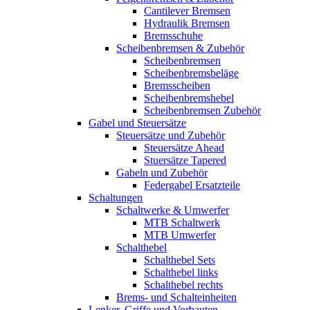
Cantilever Bremsen
Hydraulik Bremsen
Bremsschuhe
Scheibenbremsen & Zubehör
Scheibenbremsen
Scheibenbremsbeläge
Bremsscheiben
Scheibenbremshebel
Scheibenbremsen Zubehör
Gabel und Steuersätze
Steuersätze und Zubehör
Steuersätze Ahead
Stuersätze Tapered
Gabeln und Zubehör
Federgabel Ersatzteile
Schaltungen
Schaltwerke & Umwerfer
MTB Schaltwerk
MTB Umwerfer
Schalthebel
Schalthebel Sets
Schalthebel links
Schalthebel rechts
Brems- und Schalteinheiten
Lenker, Griffe und Vorbauten