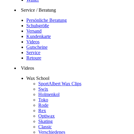
Service / Beratung
Persönliche Beratung
Schuhgröße
Versand
Kundenkarte
Videos
Gutscheine
Service
Retoure
Videos
Wax School
SportAlbert Wax Clips
Swix
Holmenkol
Toko
Rode
Rex
Optiwax
Skating
Classic
Verschiedenes