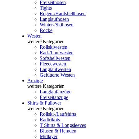
Freizeithosen
Tights
Regen-/Hardshellhosen
Langlaufhosen
Winter-/Skihosen
Röcke
Westen
weitere Kategorien
Rollskiwesten
Rad-/Laufwesten
Softshellwesten
Fleecewesten
Langlaufwesten
Gefütterte Westen
Anzüge
weitere Kategorien
Langlaufanzüge
Freizeitanzüge
Shirts & Pullover
weitere Kategorien
Rollski-/Laufshirts
Radtrikots
T-Shirts & Longsleeves
Blusen & Hemden
Midlayer