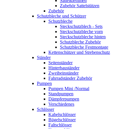
Sattelklemmen
Zubehör Sattelstützen
Zubehör
Schutzbleche und Schützer
Schutzbleche
Steckschutzblech - Sets
Steckschutzbleche vorn
Steckschutzbleche hinten
Schutzbleche Zubehör
Schutzbleche Festmontage
Kettenschützer und Strebenschutz
Ständer
Seitenständer
Hinterbauständer
Zweibeinständer
Fahrradständer Zubehör
Pumpen
Pumpen Mini /Normal
Standpumpen
Dämpferpumpen
Verschiedenes
Schlösser
Kabelschlösser
Bügelschlösser
Faltschlösser