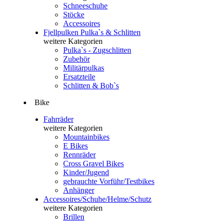
Schneeschuhe
Stöcke
Accessoires
Fjellpulken Pulka`s & Schlitten
weitere Kategorien
Pulka`s - Zugschlitten
Zubehör
Militärpulkas
Ersatzteile
Schlitten & Bob`s
Bike
Fahrräder
weitere Kategorien
Mountainbikes
E Bikes
Rennräder
Cross Gravel Bikes
Kinder/Jugend
gebrauchte Vorführ/Testbikes
Anhänger
Accessoires/Schuhe/Helme/Schutz
weitere Kategorien
Brillen