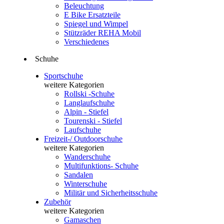
Beleuchtung
E Bike Ersatzteile
Spiegel und Wimpel
Stützräder REHA Mobil
Verschiedenes
Schuhe
Sportschuhe
weitere Kategorien
Rollski -Schuhe
Langlaufschuhe
Alpin - Stiefel
Tourenski - Stiefel
Laufschuhe
Freizeit-/ Outdoorschuhe
weitere Kategorien
Wanderschuhe
Multifunktions- Schuhe
Sandalen
Winterschuhe
Militär und Sicherheitsschuhe
Zubehör
weitere Kategorien
Gamaschen