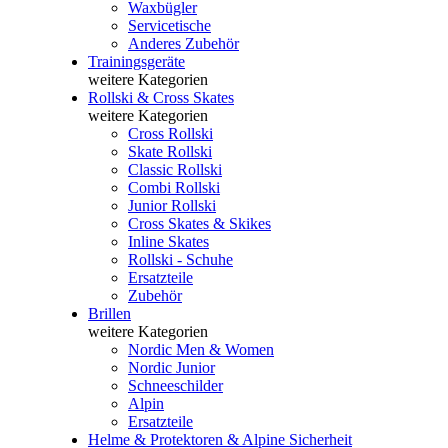
Waxbügler
Servicetische
Anderes Zubehör
Trainingsgeräte
weitere Kategorien
Rollski & Cross Skates
weitere Kategorien
Cross Rollski
Skate Rollski
Classic Rollski
Combi Rollski
Junior Rollski
Cross Skates & Skikes
Inline Skates
Rollski - Schuhe
Ersatzteile
Zubehör
Brillen
weitere Kategorien
Nordic Men & Women
Nordic Junior
Schneeschilder
Alpin
Ersatzteile
Helme & Protektoren & Alpine Sicherheit