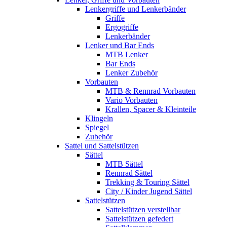
Lenkergriffe und Lenkerbänder
Griffe
Ergogriffe
Lenkerbänder
Lenker und Bar Ends
MTB Lenker
Bar Ends
Lenker Zubehör
Vorbauten
MTB & Rennrad Vorbauten
Vario Vorbauten
Krallen, Spacer & Kleinteile
Klingeln
Spiegel
Zubehör
Sattel und Sattelstützen
Sättel
MTB Sättel
Rennrad Sättel
Trekking & Touring Sättel
City / Kinder Jugend Sättel
Sattelstützen
Sattelstützen verstellbar
Sattelstützen gefedert