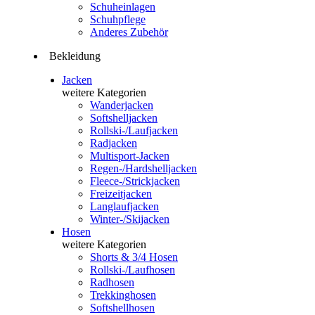
Schuheinlagen
Schuhpflege
Anderes Zubehör
Bekleidung
Jacken
weitere Kategorien
Wanderjacken
Softshelljacken
Rollski-/Laufjacken
Radjacken
Multisport-Jacken
Regen-/Hardshelljacken
Fleece-/Strickjacken
Freizeitjacken
Langlaufjacken
Winter-/Skijacken
Hosen
weitere Kategorien
Shorts & 3/4 Hosen
Rollski-/Laufhosen
Radhosen
Trekkinghosen
Softshellhosen