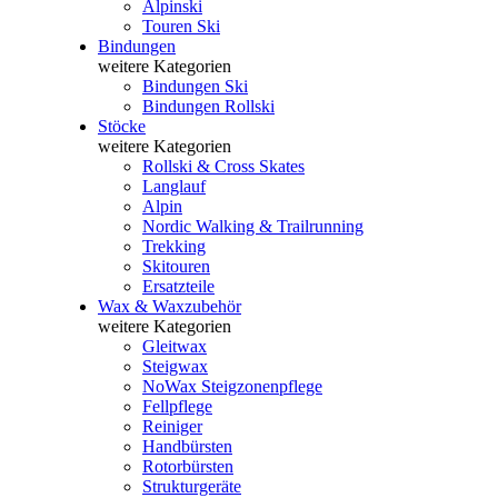
Alpinski
Touren Ski
Bindungen
weitere Kategorien
Bindungen Ski
Bindungen Rollski
Stöcke
weitere Kategorien
Rollski & Cross Skates
Langlauf
Alpin
Nordic Walking & Trailrunning
Trekking
Skitouren
Ersatzteile
Wax & Waxzubehör
weitere Kategorien
Gleitwax
Steigwax
NoWax Steigzonenpflege
Fellpflege
Reiniger
Handbürsten
Rotorbürsten
Strukturgeräte