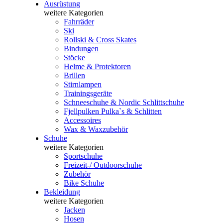
Ausrüstung
weitere Kategorien
Fahrräder
Ski
Rollski & Cross Skates
Bindungen
Stöcke
Helme & Protektoren
Brillen
Stirnlampen
Trainingsgeräte
Schneeschuhe & Nordic Schlittschuhe
Fjellpulken Pulka`s & Schlitten
Accessoires
Wax & Waxzubehör
Schuhe
weitere Kategorien
Sportschuhe
Freizeit-/ Outdoorschuhe
Zubehör
Bike Schuhe
Bekleidung
weitere Kategorien
Jacken
Hosen