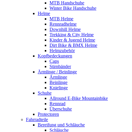
MTB Handschuhe
Winter Bike Handschuhe
Helme
MTB Helme
Rennradhelme
Downhill Helme
Trekking & City Helme
Kinder & Jugend Helme
Dirt Bike & BMX Helme
Helmzubehör
Kopfbedeckungen
Caps
Stirnbänder
Ärmlinge / Beinlinge
Ärmlinge
Beinlinge
Knielinge
Schuhe
Allround E-Bike Mountainbike
Rennrad
Überschuhe
Protectoren
Fahrradteile
Bereifung und Schläuche
Schläuche