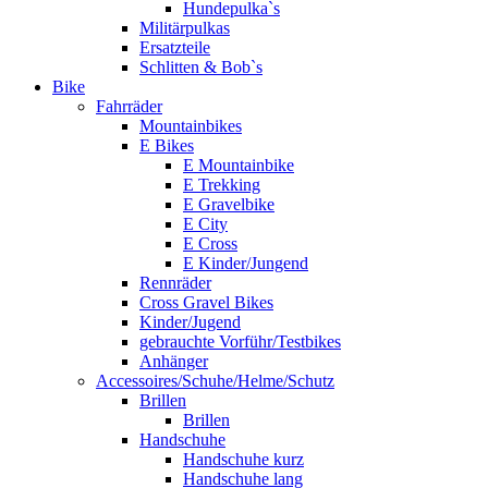
Hundepulka`s
Militärpulkas
Ersatzteile
Schlitten & Bob`s
Bike
Fahrräder
Mountainbikes
E Bikes
E Mountainbike
E Trekking
E Gravelbike
E City
E Cross
E Kinder/Jungend
Rennräder
Cross Gravel Bikes
Kinder/Jugend
gebrauchte Vorführ/Testbikes
Anhänger
Accessoires/Schuhe/Helme/Schutz
Brillen
Brillen
Handschuhe
Handschuhe kurz
Handschuhe lang