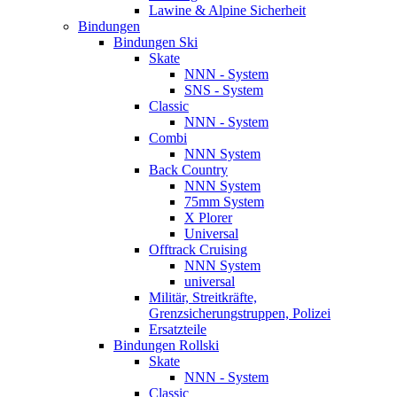
Lawine & Alpine Sicherheit
Bindungen
Bindungen Ski
Skate
NNN - System
SNS - System
Classic
NNN - System
Combi
NNN System
Back Country
NNN System
75mm System
X Plorer
Universal
Offtrack Cruising
NNN System
universal
Militär, Streitkräfte,
Grenzsicherungstruppen, Polizei
Ersatzteile
Bindungen Rollski
Skate
NNN - System
Classic