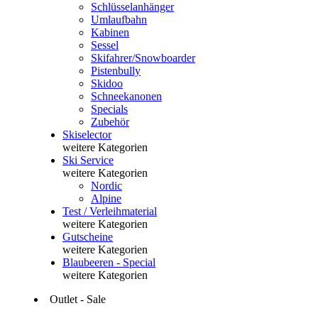
Schlüsselanhänger
Umlaufbahn
Kabinen
Sessel
Skifahrer/Snowboarder
Pistenbully
Skidoo
Schneekanonen
Specials
Zubehör
Skiselector
weitere Kategorien
Ski Service
weitere Kategorien
Nordic
Alpine
Test / Verleihmaterial
weitere Kategorien
Gutscheine
weitere Kategorien
Blaubeeren - Special
weitere Kategorien
Outlet - Sale