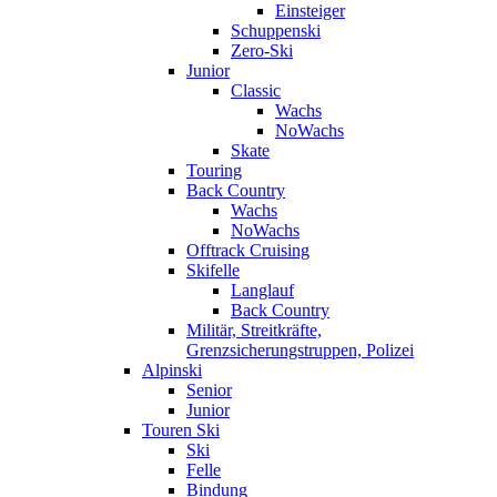
Einsteiger
Schuppenski
Zero-Ski
Junior
Classic
Wachs
NoWachs
Skate
Touring
Back Country
Wachs
NoWachs
Offtrack Cruising
Skifelle
Langlauf
Back Country
Militär, Streitkräfte,
Grenzsicherungstruppen, Polizei
Alpinski
Senior
Junior
Touren Ski
Ski
Felle
Bindung