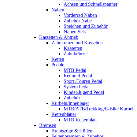
Achsen und Schnellspanner
Naben
Vorderrad Naben
Zubehör Nabe
Speichen und Zubehör
Naben Sets
Kassetten & Antrieb
Zahnkränze und Kassetten
Kassetten
Zahnkränze
Ketten
Pedale
MTB Pedal
Rennrad Pedal
Sport /Touren Pedal
System Pedal
Kinder/Jugend Pedal
Zubehör
Kurbeln/Innenlager
MTB/ATB/Trekking/E-Bike Kurbel
Kettenblätter
MTB Kettenblatt
Bremsen
Bremszüge & Hüllen
Felgenbremsen & Zubehör