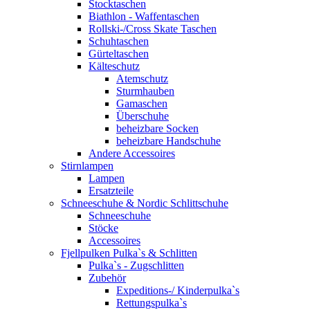
Stocktaschen
Biathlon - Waffentaschen
Rollski-/Cross Skate Taschen
Schuhtaschen
Gürteltaschen
Kälteschutz
Atemschutz
Sturmhauben
Gamaschen
Überschuhe
beheizbare Socken
beheizbare Handschuhe
Andere Accessoires
Stirnlampen
Lampen
Ersatzteile
Schneeschuhe & Nordic Schlittschuhe
Schneeschuhe
Stöcke
Accessoires
Fjellpulken Pulka`s & Schlitten
Pulka`s - Zugschlitten
Zubehör
Expeditions-/ Kinderpulka`s
Rettungspulka`s