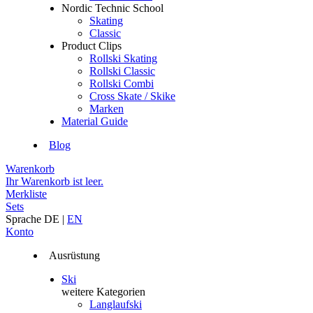
Nordic Technic School
Skating
Classic
Product Clips
Rollski Skating
Rollski Classic
Rollski Combi
Cross Skate / Skike
Marken
Material Guide
Blog
Warenkorb
Ihr Warenkorb ist leer.
Merkliste
Sets
Sprache
DE
|
EN
Konto
Ausrüstung
Ski
weitere Kategorien
Langlaufski