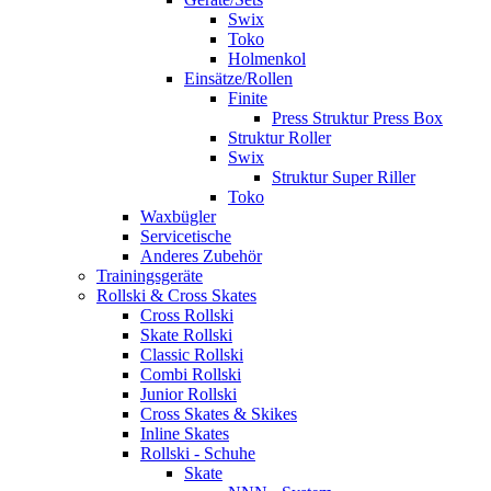
Swix
Toko
Holmenkol
Einsätze/Rollen
Finite
Press Struktur Press Box
Struktur Roller
Swix
Struktur Super Riller
Toko
Waxbügler
Servicetische
Anderes Zubehör
Trainingsgeräte
Rollski & Cross Skates
Cross Rollski
Skate Rollski
Classic Rollski
Combi Rollski
Junior Rollski
Cross Skates & Skikes
Inline Skates
Rollski - Schuhe
Skate