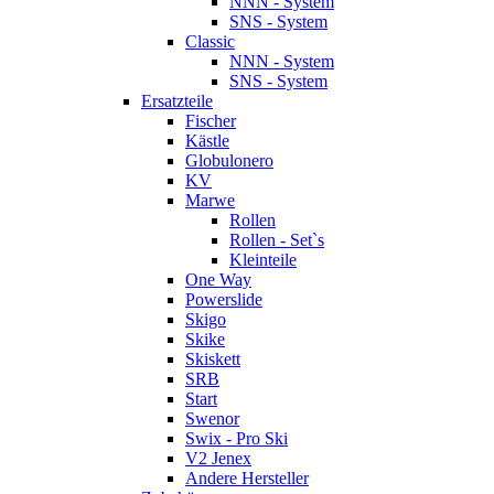
NNN - System
SNS - System
Classic
NNN - System
SNS - System
Ersatzteile
Fischer
Kästle
Globulonero
KV
Marwe
Rollen
Rollen - Set`s
Kleinteile
One Way
Powerslide
Skigo
Skike
Skiskett
SRB
Start
Swenor
Swix - Pro Ski
V2 Jenex
Andere Hersteller