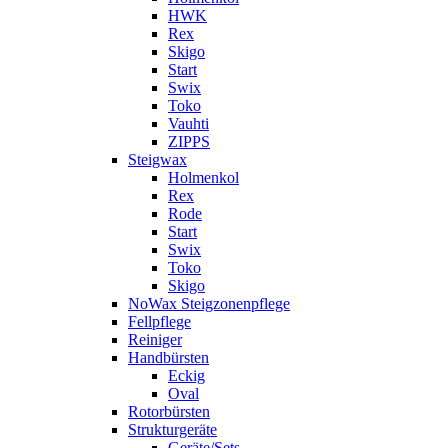
HWK
Rex
Skigo
Start
Swix
Toko
Vauhti
ZIPPS
Steigwax
Holmenkol
Rex
Rode
Start
Swix
Toko
Skigo
NoWax Steigzonenpflege
Fellpflege
Reiniger
Handbürsten
Eckig
Oval
Rotorbürsten
Strukturgeräte
Geräte/Sets