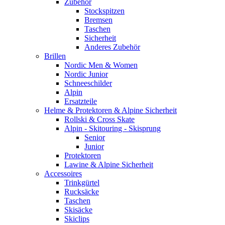
Zubehör
Stockspitzen
Bremsen
Taschen
Sicherheit
Anderes Zubehör
Brillen
Nordic Men & Women
Nordic Junior
Schneeschilder
Alpin
Ersatzteile
Helme & Protektoren & Alpine Sicherheit
Rollski & Cross Skate
Alpin - Skitouring - Skisprung
Senior
Junior
Protektoren
Lawine & Alpine Sicherheit
Accessoires
Trinkgürtel
Rucksäcke
Taschen
Skisäcke
Skiclips