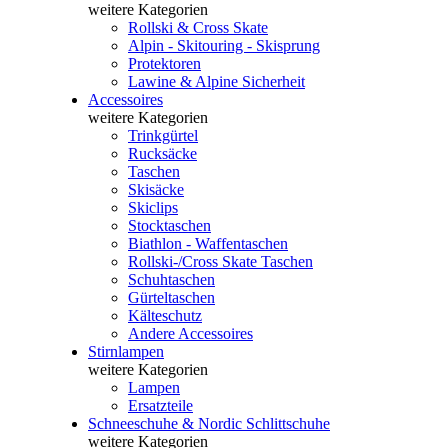
weitere Kategorien
Rollski & Cross Skate
Alpin - Skitouring - Skisprung
Protektoren
Lawine & Alpine Sicherheit
Accessoires
weitere Kategorien
Trinkgürtel
Rucksäcke
Taschen
Skisäcke
Skiclips
Stocktaschen
Biathlon - Waffentaschen
Rollski-/Cross Skate Taschen
Schuhtaschen
Gürteltaschen
Kälteschutz
Andere Accessoires
Stirnlampen
weitere Kategorien
Lampen
Ersatzteile
Schneeschuhe & Nordic Schlittschuhe
weitere Kategorien