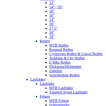
12"
14" / 16"
18"
20"
24"
26"
27,5"
28"
29"
Reifen
MTB Reifen
Rennrad Reifen
Cyclocross Reifen & Gravel Reifen
Trekking & City Reifen
E Bike Reifen
Flickzeug/Dichtmittel
Zubehör
verschiedene Reifen
Laufräder
Laufräder
MTB Laufräder
Touren/Cityrad Laufräder
Felgen
MTB Felgen
Felgenbänder