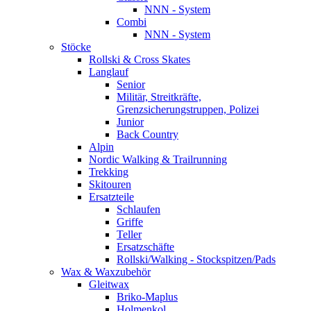
NNN - System
Combi
NNN - System
Stöcke
Rollski & Cross Skates
Langlauf
Senior
Militär, Streitkräfte,
Grenzsicherungstruppen, Polizei
Junior
Back Country
Alpin
Nordic Walking & Trailrunning
Trekking
Skitouren
Ersatzteile
Schlaufen
Griffe
Teller
Ersatzschäfte
Rollski/Walking - Stockspitzen/Pads
Wax & Waxzubehör
Gleitwax
Briko-Maplus
Holmenkol