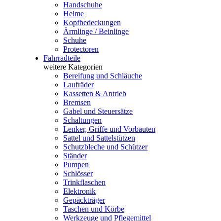
Handschuhe
Helme
Kopfbedeckungen
Ärmlinge / Beinlinge
Schuhe
Protectoren
Fahrradteile
weitere Kategorien
Bereifung und Schläuche
Laufräder
Kassetten & Antrieb
Bremsen
Gabel und Steuersätze
Schaltungen
Lenker, Griffe und Vorbauten
Sattel und Sattelstützen
Schutzbleche und Schützer
Ständer
Pumpen
Schlösser
Trinkflaschen
Elektronik
Gepäckträger
Taschen und Körbe
Werkzeuge und Pflegemittel