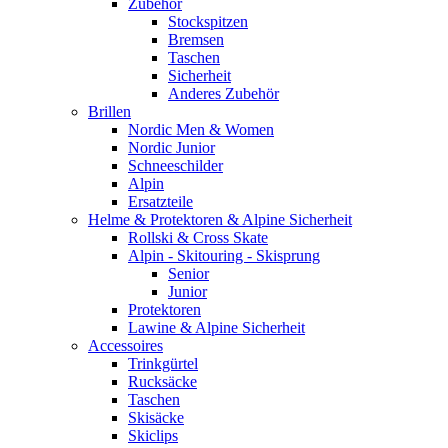
Zubehör
Stockspitzen
Bremsen
Taschen
Sicherheit
Anderes Zubehör
Brillen
Nordic Men & Women
Nordic Junior
Schneeschilder
Alpin
Ersatzteile
Helme & Protektoren & Alpine Sicherheit
Rollski & Cross Skate
Alpin - Skitouring - Skisprung
Senior
Junior
Protektoren
Lawine & Alpine Sicherheit
Accessoires
Trinkgürtel
Rucksäcke
Taschen
Skisäcke
Skiclips