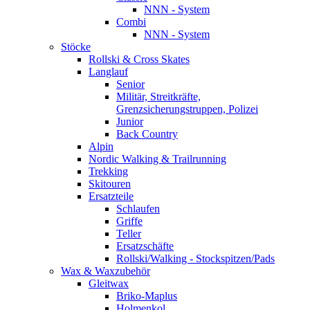
NNN - System
Combi
NNN - System
Stöcke
Rollski & Cross Skates
Langlauf
Senior
Militär, Streitkräfte,
Grenzsicherungstruppen, Polizei
Junior
Back Country
Alpin
Nordic Walking & Trailrunning
Trekking
Skitouren
Ersatzteile
Schlaufen
Griffe
Teller
Ersatzschäfte
Rollski/Walking - Stockspitzen/Pads
Wax & Waxzubehör
Gleitwax
Briko-Maplus
Holmenkol