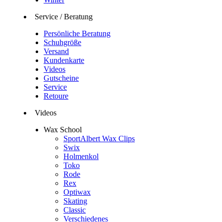
Service / Beratung
Persönliche Beratung
Schuhgröße
Versand
Kundenkarte
Videos
Gutscheine
Service
Retoure
Videos
Wax School
SportAlbert Wax Clips
Swix
Holmenkol
Toko
Rode
Rex
Optiwax
Skating
Classic
Verschiedenes