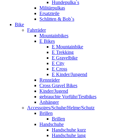
Hundepulka`s
Militärpulkas
Ersatzteile
Schlitten & Bob`s
Bike
Fahrräder
Mountainbikes
E Bikes
E Mountainbike
E Trekking
E Gravelbike
E City
E Cross
E Kinder/Jungend
Rennräder
Cross Gravel Bikes
Kinder/Jugend
gebrauchte Vorführ/Testbikes
Anhänger
Accessoires/Schuhe/Helme/Schutz
Brillen
Brillen
Handschuhe
Handschuhe kurz
Handschuhe lang