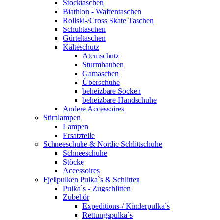
Stocktaschen
Biathlon - Waffentaschen
Rollski-/Cross Skate Taschen
Schuhtaschen
Gürteltaschen
Kälteschutz
Atemschutz
Sturmhauben
Gamaschen
Überschuhe
beheizbare Socken
beheizbare Handschuhe
Andere Accessoires
Stirnlampen
Lampen
Ersatzteile
Schneeschuhe & Nordic Schlittschuhe
Schneeschuhe
Stöcke
Accessoires
Fjellpulken Pulka`s & Schlitten
Pulka`s - Zugschlitten
Zubehör
Expeditions-/ Kinderpulka`s
Rettungspulka`s