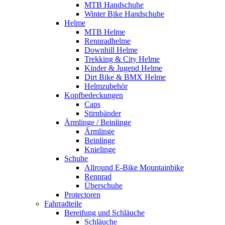
MTB Handschuhe
Winter Bike Handschuhe
Helme
MTB Helme
Rennradhelme
Downhill Helme
Trekking & City Helme
Kinder & Jugend Helme
Dirt Bike & BMX Helme
Helmzubehör
Kopfbedeckungen
Caps
Stirnbänder
Ärmlinge / Beinlinge
Ärmlinge
Beinlinge
Knielinge
Schuhe
Allround E-Bike Mountainbike
Rennrad
Überschuhe
Protectoren
Fahrradteile
Bereifung und Schläuche
Schläuche