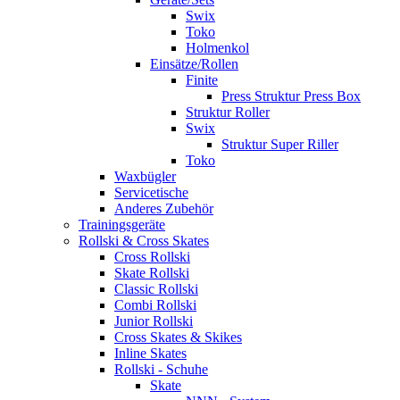
Swix
Toko
Holmenkol
Einsätze/Rollen
Finite
Press Struktur Press Box
Struktur Roller
Swix
Struktur Super Riller
Toko
Waxbügler
Servicetische
Anderes Zubehör
Trainingsgeräte
Rollski & Cross Skates
Cross Rollski
Skate Rollski
Classic Rollski
Combi Rollski
Junior Rollski
Cross Skates & Skikes
Inline Skates
Rollski - Schuhe
Skate