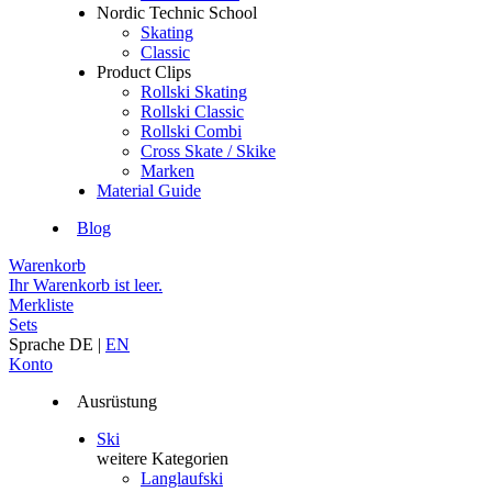
Nordic Technic School
Skating
Classic
Product Clips
Rollski Skating
Rollski Classic
Rollski Combi
Cross Skate / Skike
Marken
Material Guide
Blog
Warenkorb
Ihr Warenkorb ist leer.
Merkliste
Sets
Sprache
DE
|
EN
Konto
Ausrüstung
Ski
weitere Kategorien
Langlaufski