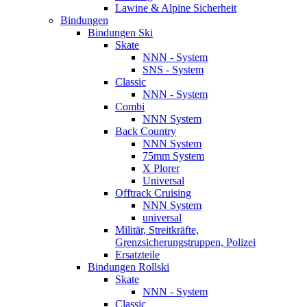
Lawine & Alpine Sicherheit
Bindungen
Bindungen Ski
Skate
NNN - System
SNS - System
Classic
NNN - System
Combi
NNN System
Back Country
NNN System
75mm System
X Plorer
Universal
Offtrack Cruising
NNN System
universal
Militär, Streitkräfte,
Grenzsicherungstruppen, Polizei
Ersatzteile
Bindungen Rollski
Skate
NNN - System
Classic