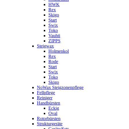
HWK
Rex
Skigo
Start
Swix
Toko
Vauhti
ZIPPS
Steigwax
Holmenkol
Rex
Rode
Start
Swix
Toko
Skigo
NoWax Steigzonenpflege
Fellpflege
Reiniger
Handbürsten
Eckig
Oval
Rotorbürsten
Strukturgeräte
Geräte/Sets