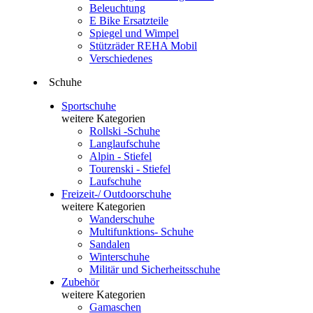
Beleuchtung
E Bike Ersatzteile
Spiegel und Wimpel
Stützräder REHA Mobil
Verschiedenes
Schuhe
Sportschuhe
weitere Kategorien
Rollski -Schuhe
Langlaufschuhe
Alpin - Stiefel
Tourenski - Stiefel
Laufschuhe
Freizeit-/ Outdoorschuhe
weitere Kategorien
Wanderschuhe
Multifunktions- Schuhe
Sandalen
Winterschuhe
Militär und Sicherheitsschuhe
Zubehör
weitere Kategorien
Gamaschen