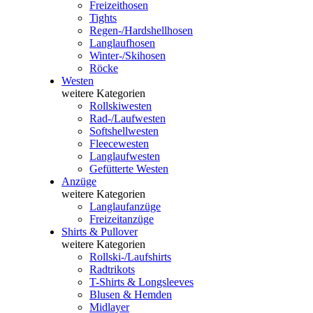
Freizeithosen
Tights
Regen-/Hardshellhosen
Langlaufhosen
Winter-/Skihosen
Röcke
Westen
weitere Kategorien
Rollskiwesten
Rad-/Laufwesten
Softshellwesten
Fleecewesten
Langlaufwesten
Gefütterte Westen
Anzüge
weitere Kategorien
Langlaufanzüge
Freizeitanzüge
Shirts & Pullover
weitere Kategorien
Rollski-/Laufshirts
Radtrikots
T-Shirts & Longsleeves
Blusen & Hemden
Midlayer