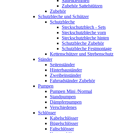
Sattelklemmen
Zubehör Sattelstützen
Zubehör
Schutzbleche und Schützer
Schutzbleche
Steckschutzblech - Sets
Steckschutzbleche vorn
Steckschutzbleche hinten
Schutzbleche Zubehör
Schutzbleche Festmontage
Kettenschützer und Strebenschutz
Ständer
Seitenständer
Hinterbauständer
Zweibeinständer
Fahrradständer Zubehör
Pumpen
Pumpen Mini /Normal
Standpumpen
Dämpferpumpen
Verschiedenes
Schlösser
Kabelschlösser
Bügelschlösser
Faltschlösser