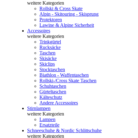
weitere Kategorien
Rollski & Cross Skate
Alpin - Skitouring - Skisprung
Protektoren
Lawine & Alpine Sicherheit
Accessoires
weitere Kategorien
Trinkgürtel
Rucksäcke
Taschen
Skisäcke
Skiclips
Stocktaschen
Biathlon - Waffentaschen
Rollski-/Cross Skate Taschen
Schuhtaschen
Gürteltaschen
Kälteschutz
Andere Accessoires
Stirnlampen
weitere Kategorien
Lampen
Ersatzteile
Schneeschuhe & Nordic Schlittschuhe
weitere Kategorien