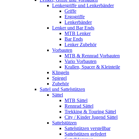
Lenkergriffe und Lenkerbänder
Griffe
Ergogriffe
Lenkerbänder
Lenker und Bar Ends
MTB Lenker
Bar Ends
Lenker Zubehör
Vorbauten
MTB & Rennrad Vorbauten
Vario Vorbauten
Krallen, Spacer & Kleinteile
Klingeln
Spiegel
Zubehör
Sattel und Sattelstützen
Sättel
MTB Sättel
Rennrad Sättel
Trekking & Touring Sättel
City / Kinder Jugend Sättel
Sattelstützen
Sattelstützen verstellbar
Sattelstützen gefedert