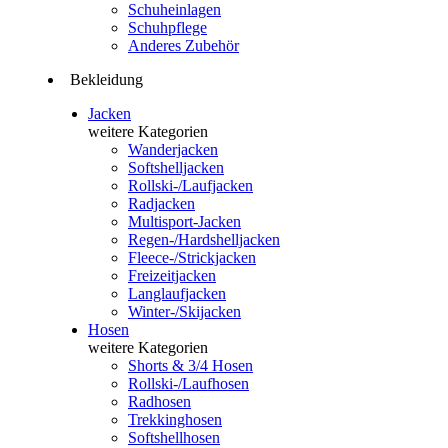
Schuheinlagen
Schuhpflege
Anderes Zubehör
Bekleidung
Jacken
weitere Kategorien
Wanderjacken
Softshelljacken
Rollski-/Laufjacken
Radjacken
Multisport-Jacken
Regen-/Hardshelljacken
Fleece-/Strickjacken
Freizeitjacken
Langlaufjacken
Winter-/Skijacken
Hosen
weitere Kategorien
Shorts & 3/4 Hosen
Rollski-/Laufhosen
Radhosen
Trekkinghosen
Softshellhosen