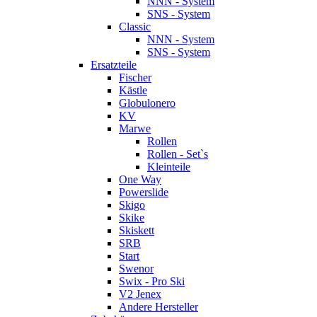
NNN - System
SNS - System
Classic
NNN - System
SNS - System
Ersatzteile
Fischer
Kästle
Globulonero
KV
Marwe
Rollen
Rollen - Set`s
Kleinteile
One Way
Powerslide
Skigo
Skike
Skiskett
SRB
Start
Swenor
Swix - Pro Ski
V2 Jenex
Andere Hersteller