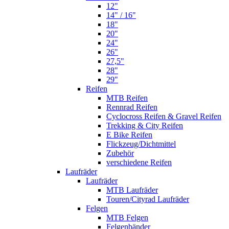
12"
14" / 16"
18"
20"
24"
26"
27,5"
28"
29"
Reifen
MTB Reifen
Rennrad Reifen
Cyclocross Reifen & Gravel Reifen
Trekking & City Reifen
E Bike Reifen
Flickzeug/Dichtmittel
Zubehör
verschiedene Reifen
Laufräder
Laufräder
MTB Laufräder
Touren/Cityrad Laufräder
Felgen
MTB Felgen
Felgenbänder