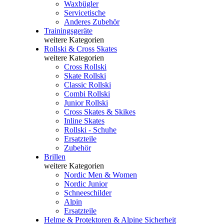
Waxbügler
Servicetische
Anderes Zubehör
Trainingsgeräte
weitere Kategorien
Rollski & Cross Skates
weitere Kategorien
Cross Rollski
Skate Rollski
Classic Rollski
Combi Rollski
Junior Rollski
Cross Skates & Skikes
Inline Skates
Rollski - Schuhe
Ersatzteile
Zubehör
Brillen
weitere Kategorien
Nordic Men & Women
Nordic Junior
Schneeschilder
Alpin
Ersatzteile
Helme & Protektoren & Alpine Sicherheit