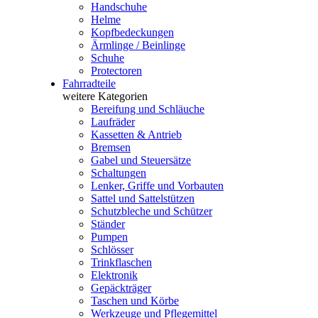
Handschuhe
Helme
Kopfbedeckungen
Ärmlinge / Beinlinge
Schuhe
Protectoren
Fahrradteile
weitere Kategorien
Bereifung und Schläuche
Laufräder
Kassetten & Antrieb
Bremsen
Gabel und Steuersätze
Schaltungen
Lenker, Griffe und Vorbauten
Sattel und Sattelstützen
Schutzbleche und Schützer
Ständer
Pumpen
Schlösser
Trinkflaschen
Elektronik
Gepäckträger
Taschen und Körbe
Werkzeuge und Pflegemittel