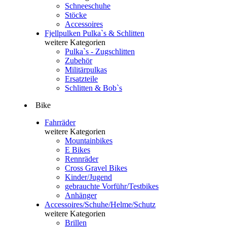
Schneeschuhe
Stöcke
Accessoires
Fjellpulken Pulka`s & Schlitten
weitere Kategorien
Pulka`s - Zugschlitten
Zubehör
Militärpulkas
Ersatzteile
Schlitten & Bob`s
Bike
Fahrräder
weitere Kategorien
Mountainbikes
E Bikes
Rennräder
Cross Gravel Bikes
Kinder/Jugend
gebrauchte Vorführ/Testbikes
Anhänger
Accessoires/Schuhe/Helme/Schutz
weitere Kategorien
Brillen