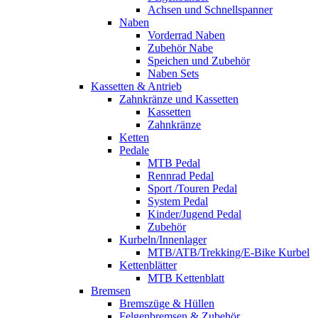
Achsen und Schnellspanner
Naben
Vorderrad Naben
Zubehör Nabe
Speichen und Zubehör
Naben Sets
Kassetten & Antrieb
Zahnkränze und Kassetten
Kassetten
Zahnkränze
Ketten
Pedale
MTB Pedal
Rennrad Pedal
Sport /Touren Pedal
System Pedal
Kinder/Jugend Pedal
Zubehör
Kurbeln/Innenlager
MTB/ATB/Trekking/E-Bike Kurbel
Kettenblätter
MTB Kettenblatt
Bremsen
Bremszüge & Hüllen
Felgenbremsen & Zubehör