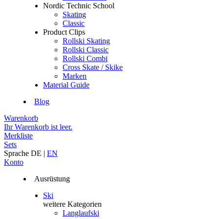
Nordic Technic School
Skating
Classic
Product Clips
Rollski Skating
Rollski Classic
Rollski Combi
Cross Skate / Skike
Marken
Material Guide
Blog
Warenkorb
Ihr Warenkorb ist leer.
Merkliste
Sets
Sprache
DE
|
EN
Konto
Ausrüstung
Ski
weitere Kategorien
Langlaufski