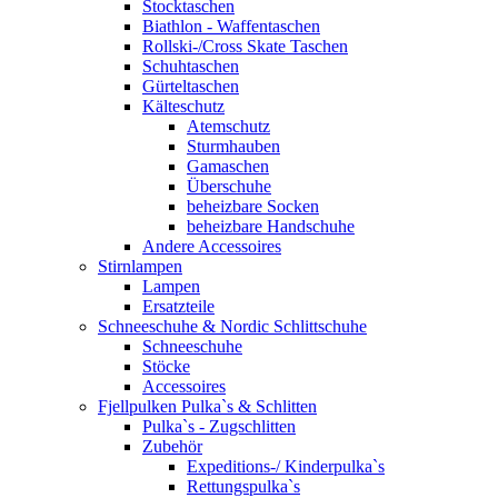
Stocktaschen
Biathlon - Waffentaschen
Rollski-/Cross Skate Taschen
Schuhtaschen
Gürteltaschen
Kälteschutz
Atemschutz
Sturmhauben
Gamaschen
Überschuhe
beheizbare Socken
beheizbare Handschuhe
Andere Accessoires
Stirnlampen
Lampen
Ersatzteile
Schneeschuhe & Nordic Schlittschuhe
Schneeschuhe
Stöcke
Accessoires
Fjellpulken Pulka`s & Schlitten
Pulka`s - Zugschlitten
Zubehör
Expeditions-/ Kinderpulka`s
Rettungspulka`s