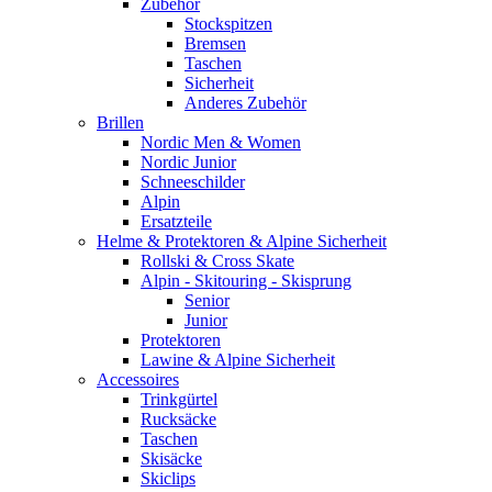
Zubehör
Stockspitzen
Bremsen
Taschen
Sicherheit
Anderes Zubehör
Brillen
Nordic Men & Women
Nordic Junior
Schneeschilder
Alpin
Ersatzteile
Helme & Protektoren & Alpine Sicherheit
Rollski & Cross Skate
Alpin - Skitouring - Skisprung
Senior
Junior
Protektoren
Lawine & Alpine Sicherheit
Accessoires
Trinkgürtel
Rucksäcke
Taschen
Skisäcke
Skiclips