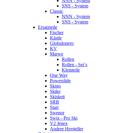
NNN - System
SNS - System
Classic
NNN - System
SNS - System
Ersatzteile
Fischer
Kästle
Globulonero
KV
Marwe
Rollen
Rollen - Set`s
Kleinteile
One Way
Powerslide
Skigo
Skike
Skiskett
SRB
Start
Swenor
Swix - Pro Ski
V2 Jenex
Andere Hersteller