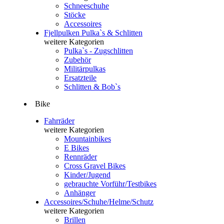
Schneeschuhe
Stöcke
Accessoires
Fjellpulken Pulka`s & Schlitten
weitere Kategorien
Pulka`s - Zugschlitten
Zubehör
Militärpulkas
Ersatzteile
Schlitten & Bob`s
Bike
Fahrräder
weitere Kategorien
Mountainbikes
E Bikes
Rennräder
Cross Gravel Bikes
Kinder/Jugend
gebrauchte Vorführ/Testbikes
Anhänger
Accessoires/Schuhe/Helme/Schutz
weitere Kategorien
Brillen