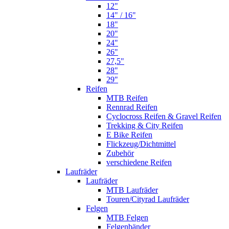
12"
14" / 16"
18"
20"
24"
26"
27,5"
28"
29"
Reifen
MTB Reifen
Rennrad Reifen
Cyclocross Reifen & Gravel Reifen
Trekking & City Reifen
E Bike Reifen
Flickzeug/Dichtmittel
Zubehör
verschiedene Reifen
Laufräder
Laufräder
MTB Laufräder
Touren/Cityrad Laufräder
Felgen
MTB Felgen
Felgenbänder