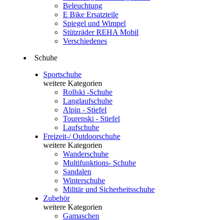
Beleuchtung
E Bike Ersatzteile
Spiegel und Wimpel
Stützräder REHA Mobil
Verschiedenes
Schuhe
Sportschuhe
weitere Kategorien
Rollski -Schuhe
Langlaufschuhe
Alpin - Stiefel
Tourenski - Stiefel
Laufschuhe
Freizeit-/ Outdoorschuhe
weitere Kategorien
Wanderschuhe
Multifunktions- Schuhe
Sandalen
Winterschuhe
Militär und Sicherheitsschuhe
Zubehör
weitere Kategorien
Gamaschen