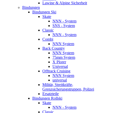
Lawine & Alpine Sicherheit
Bindungen
Bindungen Ski
Skate
NNN - System
SNS - System
Classic
NNN - System
Combi
NNN System
Back Country
NNN System
75mm System
X Plorer
Universal
Offtrack Cruising
NNN System
universal
Militär, Streitkräfte,
Grenzsicherungstruppen, Polizei
Ersatzteile
Bindungen Rollski
Skate
NNN - System
Classic