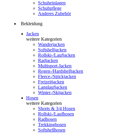
Schuheinlagen
Schuhpflege
Anderes Zubehör
Bekleidung
Jacken
weitere Kategorien
Wanderjacken
Softshelljacken
Rollski-/Laufjacken
Radjacken
Multisport-Jacken
Regen-/Hardshelljacken
Fleece-/Strickjacken
Freizeitjacken
Langlaufjacken
Winter-/Skijacken
Hosen
weitere Kategorien
Shorts & 3/4 Hosen
Rollski-/Laufhosen
Radhosen
Trekkinghosen
Softshellhosen