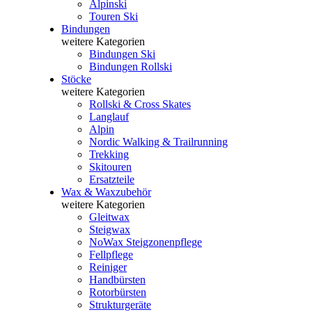
Alpinski
Touren Ski
Bindungen
weitere Kategorien
Bindungen Ski
Bindungen Rollski
Stöcke
weitere Kategorien
Rollski & Cross Skates
Langlauf
Alpin
Nordic Walking & Trailrunning
Trekking
Skitouren
Ersatzteile
Wax & Waxzubehör
weitere Kategorien
Gleitwax
Steigwax
NoWax Steigzonenpflege
Fellpflege
Reiniger
Handbürsten
Rotorbürsten
Strukturgeräte