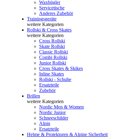
Waxbügler
Servicetische
Anderes Zubehör
Trainingsgeräte
weitere Kategorien
Rollski & Cross Skates
weitere Kategorien
Cross Rollski
Skate Rollski
Classic Rollski
Combi Rollski
Junior Rollski
Cross Skates & Skikes
Inline Skates
Rollski - Schuhe
Ersatzteile
Zubehör
Brillen
weitere Kategorien
Nordic Men & Women
Nordic Junior
Schneeschilder
Alpin
Ersatzteile
Helme & Protektoren & Alpine Sicherheit