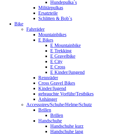
Hundepulka`s
Militärpulkas
Ersatzteile
Schlitten & Bob`s
Bike
Fahrräder
Mountainbikes
E Bikes
E Mountainbike
E Trekking
E Gravelbike
E City
E Cross
E Kinder/Jungend
Rennräder
Cross Gravel Bikes
Kinder/Jugend
gebrauchte Vorführ/Testbikes
Anhänger
Accessoires/Schuhe/Helme/Schutz
Brillen
Brillen
Handschuhe
Handschuhe kurz
Handschuhe lang