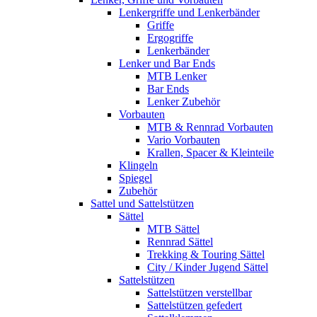
Lenkergriffe und Lenkerbänder
Griffe
Ergogriffe
Lenkerbänder
Lenker und Bar Ends
MTB Lenker
Bar Ends
Lenker Zubehör
Vorbauten
MTB & Rennrad Vorbauten
Vario Vorbauten
Krallen, Spacer & Kleinteile
Klingeln
Spiegel
Zubehör
Sattel und Sattelstützen
Sättel
MTB Sättel
Rennrad Sättel
Trekking & Touring Sättel
City / Kinder Jugend Sättel
Sattelstützen
Sattelstützen verstellbar
Sattelstützen gefedert