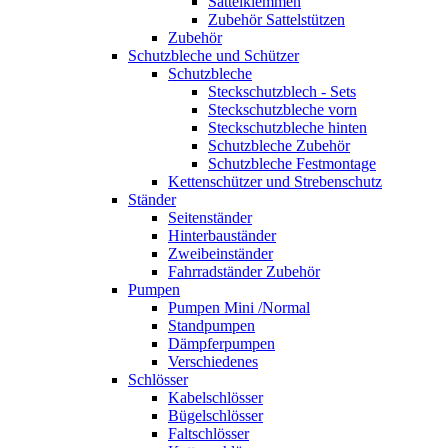
Sattelklemmen
Zubehör Sattelstützen
Zubehör
Schutzbleche und Schützer
Schutzbleche
Steckschutzblech - Sets
Steckschutzbleche vorn
Steckschutzbleche hinten
Schutzbleche Zubehör
Schutzbleche Festmontage
Kettenschützer und Strebenschutz
Ständer
Seitenständer
Hinterbauständer
Zweibeinständer
Fahrradständer Zubehör
Pumpen
Pumpen Mini /Normal
Standpumpen
Dämpferpumpen
Verschiedenes
Schlösser
Kabelschlösser
Bügelschlösser
Faltschlösser