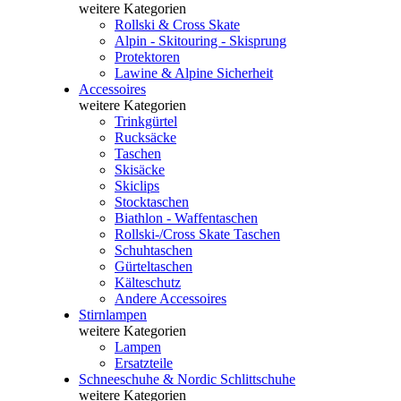
weitere Kategorien
Rollski & Cross Skate
Alpin - Skitouring - Skisprung
Protektoren
Lawine & Alpine Sicherheit
Accessoires
weitere Kategorien
Trinkgürtel
Rucksäcke
Taschen
Skisäcke
Skiclips
Stocktaschen
Biathlon - Waffentaschen
Rollski-/Cross Skate Taschen
Schuhtaschen
Gürteltaschen
Kälteschutz
Andere Accessoires
Stirnlampen
weitere Kategorien
Lampen
Ersatzteile
Schneeschuhe & Nordic Schlittschuhe
weitere Kategorien