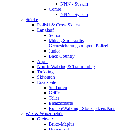
NNN - System
Combi
NNN - System
Stöcke
Rollski & Cross Skates
Langlauf
Senior
Militär, Streitkräfte,
Grenzsicherungstruppen, Polizei
Junior
Back Country
Alpin
Nordic Walking & Trailrunning
Trekking
Skitouren
Ersatzteile
Schlaufen
Griffe
Teller
Ersatzschäfte
Rollski/Walking - Stockspitzen/Pads
Wax & Waxzubehör
Gleitwax
Briko-Maplus
Holmenkol