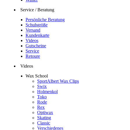
Service / Beratung
Persönliche Beratung
Schuhgröße
Versand
Kundenkarte
Videos
Gutscheine
Service
Retoure
Videos
Wax School
SportAlbert Wax Clips
Swix
Holmenkol
Toko
Rode
Rex
Optiwax
Skating
Classic
Verschiedenes