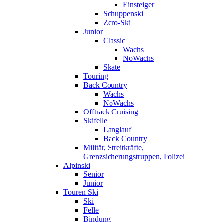
Einsteiger
Schuppenski
Zero-Ski
Junior
Classic
Wachs
NoWachs
Skate
Touring
Back Country
Wachs
NoWachs
Offtrack Cruising
Skifelle
Langlauf
Back Country
Militär, Streitkräfte,
Grenzsicherungstruppen, Polizei
Alpinski
Senior
Junior
Touren Ski
Ski
Felle
Bindung