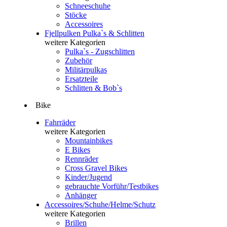
Schneeschuhe
Stöcke
Accessoires
Fjellpulken Pulka`s & Schlitten
weitere Kategorien
Pulka`s - Zugschlitten
Zubehör
Militärpulkas
Ersatzteile
Schlitten & Bob`s
Bike
Fahrräder
weitere Kategorien
Mountainbikes
E Bikes
Rennräder
Cross Gravel Bikes
Kinder/Jugend
gebrauchte Vorführ/Testbikes
Anhänger
Accessoires/Schuhe/Helme/Schutz
weitere Kategorien
Brillen