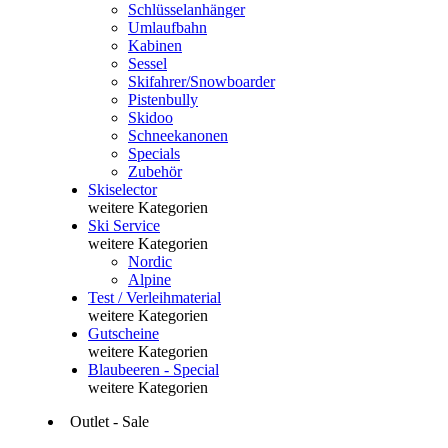
Schlüsselanhänger
Umlaufbahn
Kabinen
Sessel
Skifahrer/Snowboarder
Pistenbully
Skidoo
Schneekanonen
Specials
Zubehör
Skiselector
weitere Kategorien
Ski Service
weitere Kategorien
Nordic
Alpine
Test / Verleihmaterial
weitere Kategorien
Gutscheine
weitere Kategorien
Blaubeeren - Special
weitere Kategorien
Outlet - Sale