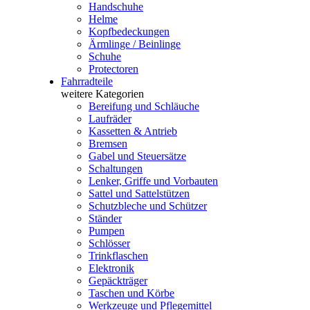
Handschuhe
Helme
Kopfbedeckungen
Ärmlinge / Beinlinge
Schuhe
Protectoren
Fahrradteile
weitere Kategorien
Bereifung und Schläuche
Laufräder
Kassetten & Antrieb
Bremsen
Gabel und Steuersätze
Schaltungen
Lenker, Griffe und Vorbauten
Sattel und Sattelstützen
Schutzbleche und Schützer
Ständer
Pumpen
Schlösser
Trinkflaschen
Elektronik
Gepäckträger
Taschen und Körbe
Werkzeuge und Pflegemittel