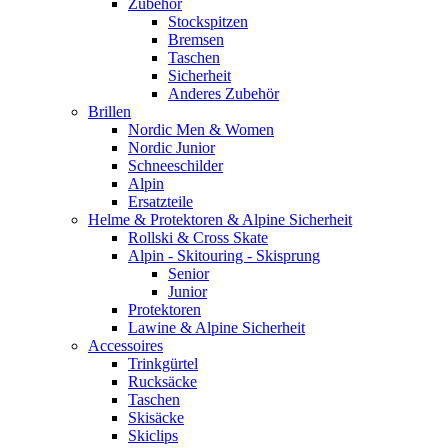
Zubehör
Stockspitzen
Bremsen
Taschen
Sicherheit
Anderes Zubehör
Brillen
Nordic Men & Women
Nordic Junior
Schneeschilder
Alpin
Ersatzteile
Helme & Protektoren & Alpine Sicherheit
Rollski & Cross Skate
Alpin - Skitouring - Skisprung
Senior
Junior
Protektoren
Lawine & Alpine Sicherheit
Accessoires
Trinkgürtel
Rucksäcke
Taschen
Skisäcke
Skiclips