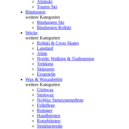
Alpinski
Touren Ski
Bindungen
weitere Kategorien
Bindungen Ski
Bindungen Rollski
Stöcke
weitere Kategorien
Rollski & Cross Skates
Langlauf
Alpin
Nordic Walking & Trailrunning
Trekking
Skitouren
Ersatzteile
Wax & Waxzubehör
weitere Kategorien
Gleitwax
Steigwax
NoWax Steigzonenpflege
Fellpflege
Reiniger
Handbürsten
Rotorbürsten
Strukturgeräte