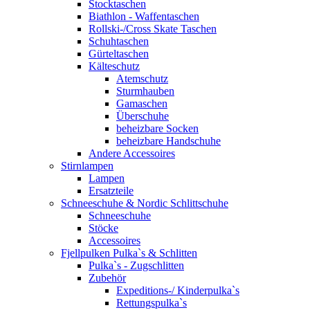
Stocktaschen
Biathlon - Waffentaschen
Rollski-/Cross Skate Taschen
Schuhtaschen
Gürteltaschen
Kälteschutz
Atemschutz
Sturmhauben
Gamaschen
Überschuhe
beheizbare Socken
beheizbare Handschuhe
Andere Accessoires
Stirnlampen
Lampen
Ersatzteile
Schneeschuhe & Nordic Schlittschuhe
Schneeschuhe
Stöcke
Accessoires
Fjellpulken Pulka`s & Schlitten
Pulka`s - Zugschlitten
Zubehör
Expeditions-/ Kinderpulka`s
Rettungspulka`s