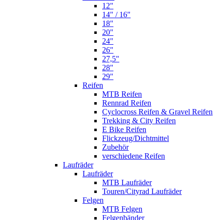
12"
14" / 16"
18"
20"
24"
26"
27,5"
28"
29"
Reifen
MTB Reifen
Rennrad Reifen
Cyclocross Reifen & Gravel Reifen
Trekking & City Reifen
E Bike Reifen
Flickzeug/Dichtmittel
Zubehör
verschiedene Reifen
Laufräder
Laufräder
MTB Laufräder
Touren/Cityrad Laufräder
Felgen
MTB Felgen
Felgenbänder