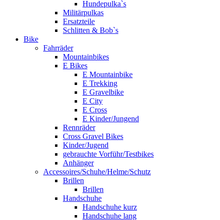
Hundepulka`s
Militärpulkas
Ersatzteile
Schlitten & Bob`s
Bike
Fahrräder
Mountainbikes
E Bikes
E Mountainbike
E Trekking
E Gravelbike
E City
E Cross
E Kinder/Jungend
Rennräder
Cross Gravel Bikes
Kinder/Jugend
gebrauchte Vorführ/Testbikes
Anhänger
Accessoires/Schuhe/Helme/Schutz
Brillen
Brillen
Handschuhe
Handschuhe kurz
Handschuhe lang