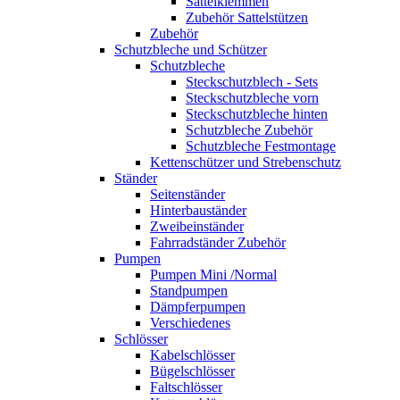
Sattelklemmen
Zubehör Sattelstützen
Zubehör
Schutzbleche und Schützer
Schutzbleche
Steckschutzblech - Sets
Steckschutzbleche vorn
Steckschutzbleche hinten
Schutzbleche Zubehör
Schutzbleche Festmontage
Kettenschützer und Strebenschutz
Ständer
Seitenständer
Hinterbauständer
Zweibeinständer
Fahrradständer Zubehör
Pumpen
Pumpen Mini /Normal
Standpumpen
Dämpferpumpen
Verschiedenes
Schlösser
Kabelschlösser
Bügelschlösser
Faltschlösser