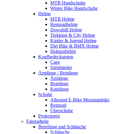
MTB Handschuhe
Winter Bike Handschuhe
Helme
MTB Helme
Rennradhelme
Downhill Helme
Trekking & City Helme
Kinder & Jugend Helme
Dirt Bike & BMX Helme
Helmzubehör
Kopfbedeckungen
Caps
Stirnbänder
Ärmlinge / Beinlinge
Ärmlinge
Beinlinge
Knielinge
Schuhe
Allround E-Bike Mountainbike
Rennrad
Überschuhe
Protectoren
Fahrradteile
Bereifung und Schläuche
Schläuche