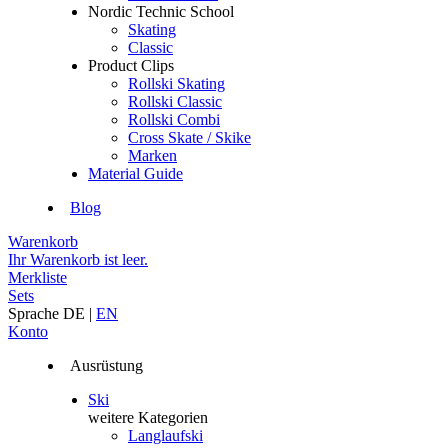
Nordic Technic School
Skating
Classic
Product Clips
Rollski Skating
Rollski Classic
Rollski Combi
Cross Skate / Skike
Marken
Material Guide
Blog
Warenkorb
Ihr Warenkorb ist leer.
Merkliste
Sets
Sprache
DE
|
EN
Konto
Ausrüstung
Ski
weitere Kategorien
Langlaufski