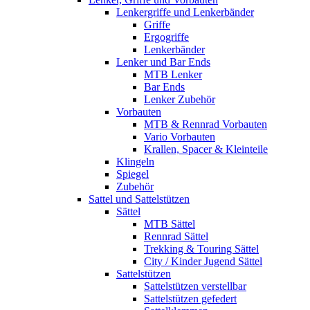
Lenkergriffe und Lenkerbänder
Griffe
Ergogriffe
Lenkerbänder
Lenker und Bar Ends
MTB Lenker
Bar Ends
Lenker Zubehör
Vorbauten
MTB & Rennrad Vorbauten
Vario Vorbauten
Krallen, Spacer & Kleinteile
Klingeln
Spiegel
Zubehör
Sattel und Sattelstützen
Sättel
MTB Sättel
Rennrad Sättel
Trekking & Touring Sättel
City / Kinder Jugend Sättel
Sattelstützen
Sattelstützen verstellbar
Sattelstützen gefedert