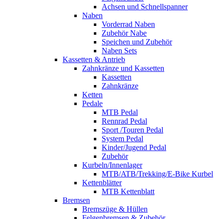
Achsen und Schnellspanner
Naben
Vorderrad Naben
Zubehör Nabe
Speichen und Zubehör
Naben Sets
Kassetten & Antrieb
Zahnkränze und Kassetten
Kassetten
Zahnkränze
Ketten
Pedale
MTB Pedal
Rennrad Pedal
Sport /Touren Pedal
System Pedal
Kinder/Jugend Pedal
Zubehör
Kurbeln/Innenlager
MTB/ATB/Trekking/E-Bike Kurbel
Kettenblätter
MTB Kettenblatt
Bremsen
Bremszüge & Hüllen
Felgenbremsen & Zubehör