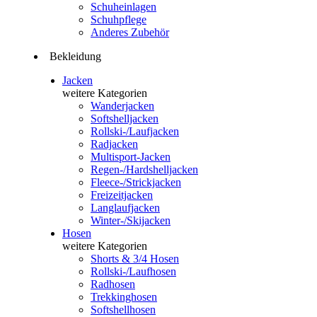
Schuheinlagen
Schuhpflege
Anderes Zubehör
Bekleidung
Jacken
weitere Kategorien
Wanderjacken
Softshelljacken
Rollski-/Laufjacken
Radjacken
Multisport-Jacken
Regen-/Hardshelljacken
Fleece-/Strickjacken
Freizeitjacken
Langlaufjacken
Winter-/Skijacken
Hosen
weitere Kategorien
Shorts & 3/4 Hosen
Rollski-/Laufhosen
Radhosen
Trekkinghosen
Softshellhosen