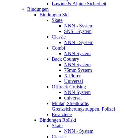
Lawine & Alpine Sicherheit
Bindungen
Bindungen Ski
Skate
NNN - System
SNS - System
Classic
NNN - System
Combi
NNN System
Back Country
NNN System
75mm System
X Plorer
Universal
Offtrack Cruising
NNN System
universal
Militär, Streitkräfte,
Grenzsicherungstruppen, Polizei
Ersatzteile
Bindungen Rollski
Skate
NNN - System
Classic