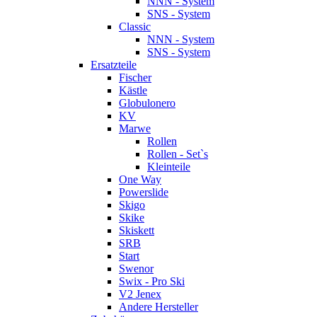
NNN - System
SNS - System
Classic
NNN - System
SNS - System
Ersatzteile
Fischer
Kästle
Globulonero
KV
Marwe
Rollen
Rollen - Set`s
Kleinteile
One Way
Powerslide
Skigo
Skike
Skiskett
SRB
Start
Swenor
Swix - Pro Ski
V2 Jenex
Andere Hersteller