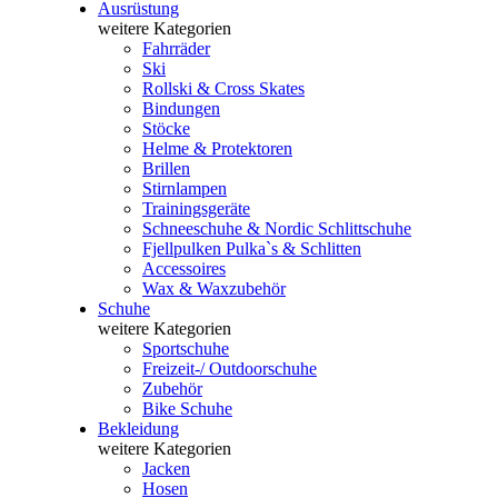
Ausrüstung
weitere Kategorien
Fahrräder
Ski
Rollski & Cross Skates
Bindungen
Stöcke
Helme & Protektoren
Brillen
Stirnlampen
Trainingsgeräte
Schneeschuhe & Nordic Schlittschuhe
Fjellpulken Pulka`s & Schlitten
Accessoires
Wax & Waxzubehör
Schuhe
weitere Kategorien
Sportschuhe
Freizeit-/ Outdoorschuhe
Zubehör
Bike Schuhe
Bekleidung
weitere Kategorien
Jacken
Hosen