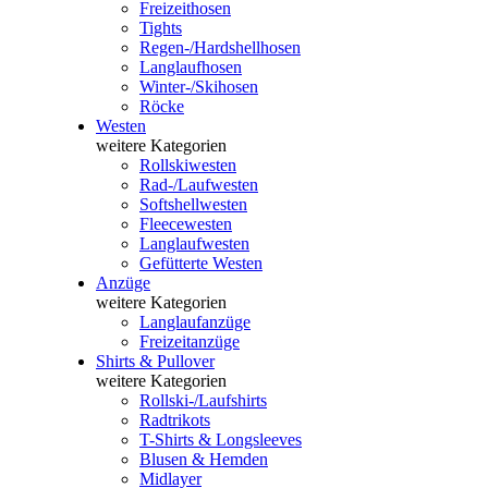
Freizeithosen
Tights
Regen-/Hardshellhosen
Langlaufhosen
Winter-/Skihosen
Röcke
Westen
weitere Kategorien
Rollskiwesten
Rad-/Laufwesten
Softshellwesten
Fleecewesten
Langlaufwesten
Gefütterte Westen
Anzüge
weitere Kategorien
Langlaufanzüge
Freizeitanzüge
Shirts & Pullover
weitere Kategorien
Rollski-/Laufshirts
Radtrikots
T-Shirts & Longsleeves
Blusen & Hemden
Midlayer