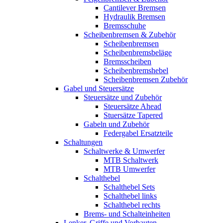
Cantilever Bremsen
Hydraulik Bremsen
Bremsschuhe
Scheibenbremsen & Zubehör
Scheibenbremsen
Scheibenbremsbeläge
Bremsscheiben
Scheibenbremshebel
Scheibenbremsen Zubehör
Gabel und Steuersätze
Steuersätze und Zubehör
Steuersätze Ahead
Stuersätze Tapered
Gabeln und Zubehör
Federgabel Ersatzteile
Schaltungen
Schaltwerke & Umwerfer
MTB Schaltwerk
MTB Umwerfer
Schalthebel
Schalthebel Sets
Schalthebel links
Schalthebel rechts
Brems- und Schalteinheiten
Lenker, Griffe und Vorbauten