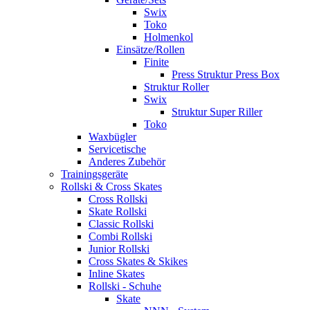
Swix
Toko
Holmenkol
Einsätze/Rollen
Finite
Press Struktur Press Box
Struktur Roller
Swix
Struktur Super Riller
Toko
Waxbügler
Servicetische
Anderes Zubehör
Trainingsgeräte
Rollski & Cross Skates
Cross Rollski
Skate Rollski
Classic Rollski
Combi Rollski
Junior Rollski
Cross Skates & Skikes
Inline Skates
Rollski - Schuhe
Skate