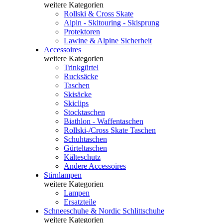
weitere Kategorien
Rollski & Cross Skate
Alpin - Skitouring - Skisprung
Protektoren
Lawine & Alpine Sicherheit
Accessoires
weitere Kategorien
Trinkgürtel
Rucksäcke
Taschen
Skisäcke
Skiclips
Stocktaschen
Biathlon - Waffentaschen
Rollski-/Cross Skate Taschen
Schuhtaschen
Gürteltaschen
Kälteschutz
Andere Accessoires
Stirnlampen
weitere Kategorien
Lampen
Ersatzteile
Schneeschuhe & Nordic Schlittschuhe
weitere Kategorien