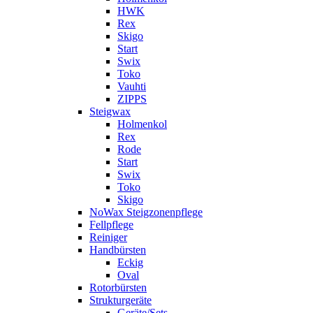
HWK
Rex
Skigo
Start
Swix
Toko
Vauhti
ZIPPS
Steigwax
Holmenkol
Rex
Rode
Start
Swix
Toko
Skigo
NoWax Steigzonenpflege
Fellpflege
Reiniger
Handbürsten
Eckig
Oval
Rotorbürsten
Strukturgeräte
Geräte/Sets