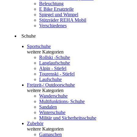
Beleuchtung
E Bike Ersatzteile
Spiegel und Wimpel
Stützräder REHA Mobil
Verschiedenes
Schuhe
Sportschuhe
weitere Kategorien
Rollski -Schuhe
Langlaufschuhe
Alpin - Stiefel
Tourenski - Stiefel
Laufschuhe
Freizeit-/ Outdoorschuhe
weitere Kategorien
Wanderschuhe
Multifunktions- Schuhe
Sandalen
Winterschuhe
Militär und Sicherheitsschuhe
Zubehör
weitere Kategorien
Gamaschen