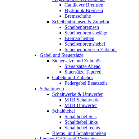
Cantilever Bremsen
Hydraulik Bremsen
Bremsschuhe
Scheibenbremsen & Zubehör
Scheibenbremsen
Scheibenbremsbeläge
Bremsscheiben
Scheibenbremshebel
Scheibenbremsen Zubehör
Gabel und Steuersätze
Steuersätze und Zubehör
Steuersätze Ahead
Stuersätze Tapered
Gabeln und Zubehör
Federgabel Ersatzteile
Schaltungen
Schaltwerke & Umwerfer
MTB Schaltwerk
MTB Umwerfer
Schalthebel
Schalthebel Sets
Schalthebel links
Schalthebel rechts
Brems- und Schalteinheiten
Lenker, Griffe und Vorbauten