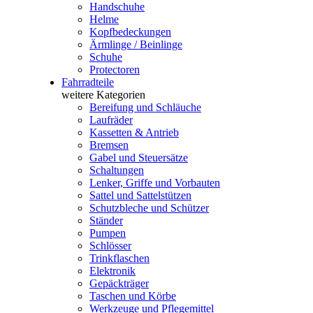
Handschuhe
Helme
Kopfbedeckungen
Ärmlinge / Beinlinge
Schuhe
Protectoren
Fahrradteile
weitere Kategorien
Bereifung und Schläuche
Laufräder
Kassetten & Antrieb
Bremsen
Gabel und Steuersätze
Schaltungen
Lenker, Griffe und Vorbauten
Sattel und Sattelstützen
Schutzbleche und Schützer
Ständer
Pumpen
Schlösser
Trinkflaschen
Elektronik
Gepäckträger
Taschen und Körbe
Werkzeuge und Pflegemittel