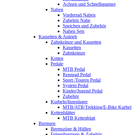
Achsen und Schnellspanner
Naben
Vorderrad Naben
Zubehör Nabe
Speichen und Zubehör
Naben Sets
Kassetten & Antrieb
Zahnkränze und Kassetten
Kassetten
Zahnkränze
Ketten
Pedale
MTB Pedal
Rennrad Pedal
Sport /Touren Pedal
System Pedal
Kinder/Jugend Pedal
Zubehör
Kurbeln/Innenlager
MTB/ATB/Trekking/E-Bike Kurbel
Kettenblätter
MTB Kettenblatt
Bremsen
Bremszüge & Hüllen
Felgenbremsen & Zubehör