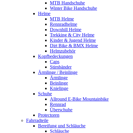
MTB Handschuhe
Winter Bike Handschuhe
Helme
MTB Helme
Rennradhelme
Downhill Helme
Trekking & City Helme
Kinder & Jugend Helme
Dirt Bike & BMX Helme
Helmzubehör
Kopfbedeckungen
Caps
Stirnbänder
Ärmlinge / Beinlinge
Ärmlinge
Beinlinge
Knielinge
Schuhe
Allround E-Bike Mountainbike
Rennrad
Überschuhe
Protectoren
Fahrradteile
Bereifung und Schläuche
Schläuche