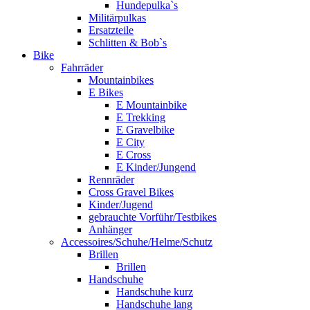
Hundepulka`s
Militärpulkas
Ersatzteile
Schlitten & Bob`s
Bike
Fahrräder
Mountainbikes
E Bikes
E Mountainbike
E Trekking
E Gravelbike
E City
E Cross
E Kinder/Jungend
Rennräder
Cross Gravel Bikes
Kinder/Jugend
gebrauchte Vorführ/Testbikes
Anhänger
Accessoires/Schuhe/Helme/Schutz
Brillen
Brillen
Handschuhe
Handschuhe kurz
Handschuhe lang