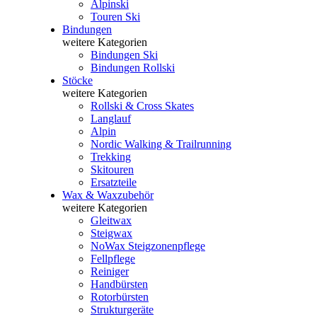
Alpinski
Touren Ski
Bindungen
weitere Kategorien
Bindungen Ski
Bindungen Rollski
Stöcke
weitere Kategorien
Rollski & Cross Skates
Langlauf
Alpin
Nordic Walking & Trailrunning
Trekking
Skitouren
Ersatzteile
Wax & Waxzubehör
weitere Kategorien
Gleitwax
Steigwax
NoWax Steigzonenpflege
Fellpflege
Reiniger
Handbürsten
Rotorbürsten
Strukturgeräte