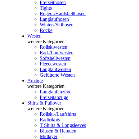
Freizeithosen
Tights
Regen-/Hardshellhosen
Langlaufhosen
Winter-/Skihosen
Röcke
Westen
weitere Kategorien
Rollskiwesten
Rad-/Laufwesten
Softshellwesten
Fleecewesten
Langlaufwesten
Gefütterte Westen
Anzüge
weitere Kategorien
Langlaufanzüge
Freizeitanzüge
Shirts & Pullover
weitere Kategorien
Rollski-/Laufshirts
Radtrikots
T-Shirts & Longsleeves
Blusen & Hemden
Midlayer