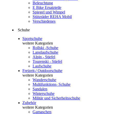
Beleuchtung
E Bike Ersatzteile
Spiegel und Wimpel
Stützräder REHA Mobil
Verschiedenes
Schuhe
Sportschuhe
weitere Kategorien
Rollski -Schuhe
Langlaufschuhe
Alpin - Stiefel
Tourenski - Stiefel
Laufschuhe
Freizeit-/ Outdoorschuhe
weitere Kategorien
Wanderschuhe
Multifunktions- Schuhe
Sandalen
Winterschuhe
Militär und Sicherheitsschuhe
Zubehör
weitere Kategorien
Gamaschen