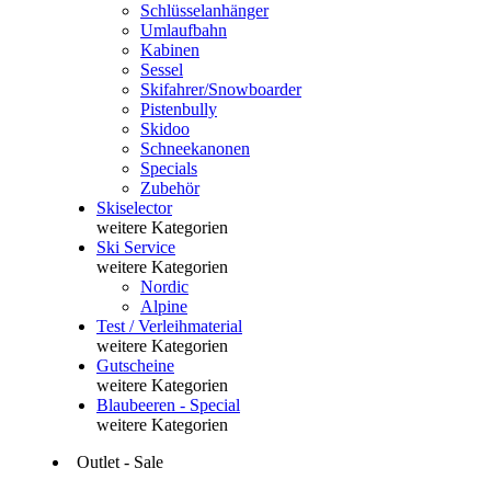
Schlüsselanhänger
Umlaufbahn
Kabinen
Sessel
Skifahrer/Snowboarder
Pistenbully
Skidoo
Schneekanonen
Specials
Zubehör
Skiselector
weitere Kategorien
Ski Service
weitere Kategorien
Nordic
Alpine
Test / Verleihmaterial
weitere Kategorien
Gutscheine
weitere Kategorien
Blaubeeren - Special
weitere Kategorien
Outlet - Sale