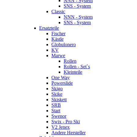
NNN - System
SNS - System
Classic
NNN - System
SNS - System
Ersatzteile
Fischer
Kästle
Globulonero
KV
Marwe
Rollen
Rollen - Set`s
Kleinteile
One Way
Powerslide
Skigo
Skike
Skiskett
SRB
Start
Swenor
Swix - Pro Ski
V2 Jenex
Andere Hersteller