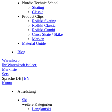
Nordic Technic School
Skating
Classic
Product Clips
Rollski Skating
Rollski Classic
Rollski Combi
Cross Skate / Skike
Marken
Material Guide
Blog
Warenkorb
Ihr Warenkorb ist leer.
Merkliste
Sets
Sprache
DE
|
EN
Konto
Ausrüstung
Ski
weitere Kategorien
Langlaufski