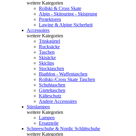
weitere Kategorien
Rollski & Cross Skate
Alpin - Skitouring - Skisprung
Protektoren
Lawine & Alpine Sicherheit
Accessoires
weitere Kategorien
Trinkgürtel
Rucksäcke
Taschen
Skisäcke
Skiclips
Stocktaschen
Biathlon - Waffentaschen
Rollski-/Cross Skate Taschen
Schuhtaschen
Gürteltaschen
Kälteschutz
Andere Accessoires
Stirnlampen
weitere Kategorien
Lampen
Ersatzteile
Schneeschuhe & Nordic Schlittschuhe
weitere Kategorien