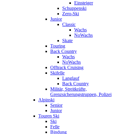
Einsteiger
Schuppenski
Zero-Ski
Junior
Classic
Wachs
NoWachs
Skate
Touring
Back Country
Wachs
NoWachs
Offtrack Cruising
Skifelle
Langlauf
Back Country
Militär, Streitkräfte,
Grenzsicherungstruppen, Polizei
Alpinski
Senior
Junior
Touren Ski
Ski
Felle
Bindung