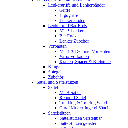
Lenkergriffe und Lenkerbänder
Griffe
Ergogriffe
Lenkerbänder
Lenker und Bar Ends
MTB Lenker
Bar Ends
Lenker Zubehör
Vorbauten
MTB & Rennrad Vorbauten
Vario Vorbauten
Krallen, Spacer & Kleinteile
Klingeln
Spiegel
Zubehör
Sattel und Sattelstützen
Sättel
MTB Sättel
Rennrad Sättel
Trekking & Touring Sättel
City / Kinder Jugend Sättel
Sattelstützen
Sattelstützen verstellbar
Sattelstützen gefedert