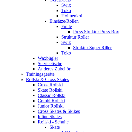
Swix
Toko
Holmenkol
Einsätze/Rollen
Finite
Press Struktur Press Box
Struktur Roller
Swix
Struktur Super Riller
Toko
Waxbügler
Servicetische
Anderes Zubehör
Trainingsgeräte
Rollski & Cross Skates
Cross Rollski
Skate Rollski
Classic Rollski
Combi Rollski
Junior Rollski
Cross Skates & Skikes
Inline Skates
Rollski - Schuhe
Skate