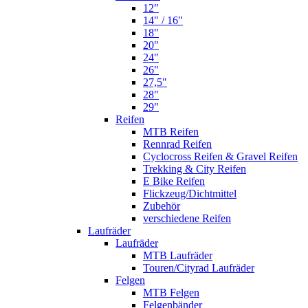
12"
14" / 16"
18"
20"
24"
26"
27,5"
28"
29"
Reifen
MTB Reifen
Rennrad Reifen
Cyclocross Reifen & Gravel Reifen
Trekking & City Reifen
E Bike Reifen
Flickzeug/Dichtmittel
Zubehör
verschiedene Reifen
Laufräder
Laufräder
MTB Laufräder
Touren/Cityrad Laufräder
Felgen
MTB Felgen
Felgenbänder