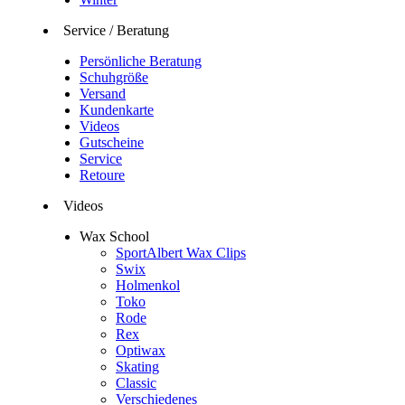
Service / Beratung
Persönliche Beratung
Schuhgröße
Versand
Kundenkarte
Videos
Gutscheine
Service
Retoure
Videos
Wax School
SportAlbert Wax Clips
Swix
Holmenkol
Toko
Rode
Rex
Optiwax
Skating
Classic
Verschiedenes