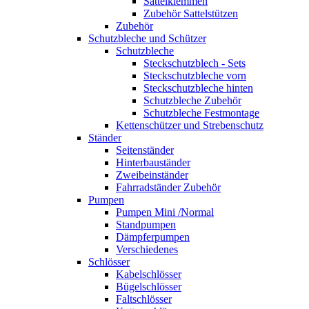
Sattelklemmen
Zubehör Sattelstützen
Zubehör
Schutzbleche und Schützer
Schutzbleche
Steckschutzblech - Sets
Steckschutzbleche vorn
Steckschutzbleche hinten
Schutzbleche Zubehör
Schutzbleche Festmontage
Kettenschützer und Strebenschutz
Ständer
Seitenständer
Hinterbauständer
Zweibeinständer
Fahrradständer Zubehör
Pumpen
Pumpen Mini /Normal
Standpumpen
Dämpferpumpen
Verschiedenes
Schlösser
Kabelschlösser
Bügelschlösser
Faltschlösser