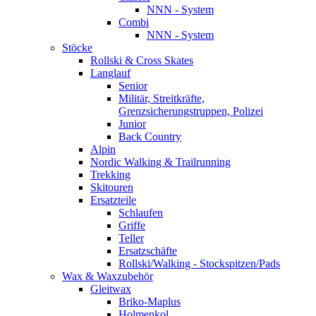
NNN - System
Combi
NNN - System
Stöcke
Rollski & Cross Skates
Langlauf
Senior
Militär, Streitkräfte,
Grenzsicherungstruppen, Polizei
Junior
Back Country
Alpin
Nordic Walking & Trailrunning
Trekking
Skitouren
Ersatzteile
Schlaufen
Griffe
Teller
Ersatzschäfte
Rollski/Walking - Stockspitzen/Pads
Wax & Waxzubehör
Gleitwax
Briko-Maplus
Holmenkol