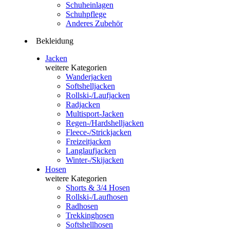
Schuheinlagen
Schuhpflege
Anderes Zubehör
Bekleidung
Jacken
weitere Kategorien
Wanderjacken
Softshelljacken
Rollski-/Laufjacken
Radjacken
Multisport-Jacken
Regen-/Hardshelljacken
Fleece-/Strickjacken
Freizeitjacken
Langlaufjacken
Winter-/Skijacken
Hosen
weitere Kategorien
Shorts & 3/4 Hosen
Rollski-/Laufhosen
Radhosen
Trekkinghosen
Softshellhosen