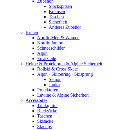
Zubehör
Stockspitzen
Bremsen
Taschen
Sicherheit
Anderes Zubehör
Brillen
Nordic Men & Women
Nordic Junior
Schneeschilder
Alpin
Ersatzteile
Helme & Protektoren & Alpine Sicherheit
Rollski & Cross Skate
Alpin - Skitouring - Skisprung
Senior
Junior
Protektoren
Lawine & Alpine Sicherheit
Accessoires
Trinkgürtel
Rucksäcke
Taschen
Skisäcke
Skiclips