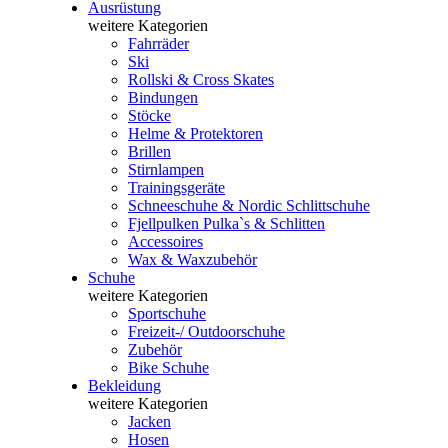
Ausrüstung
weitere Kategorien
Fahrräder
Ski
Rollski & Cross Skates
Bindungen
Stöcke
Helme & Protektoren
Brillen
Stirnlampen
Trainingsgeräte
Schneeschuhe & Nordic Schlittschuhe
Fjellpulken Pulka`s & Schlitten
Accessoires
Wax & Waxzubehör
Schuhe
weitere Kategorien
Sportschuhe
Freizeit-/ Outdoorschuhe
Zubehör
Bike Schuhe
Bekleidung
weitere Kategorien
Jacken
Hosen