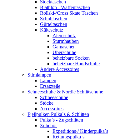
Stocktaschen
Biathlon - Waffentaschen
Rollski-/Cross Skate Taschen
Schuhtaschen
Gürteltaschen
Kälteschutz
Atemschutz
Sturmhauben
Gamaschen
Überschuhe
beheizbare Socken
beheizbare Handschuhe
Andere Accessoires
Stirnlampen
Lampen
Ersatzteile
Schneeschuhe & Nordic Schlittschuhe
Schneeschuhe
Stöcke
Accessoires
Fjellpulken Pulka`s & Schlitten
Pulka`s - Zugschlitten
Zubehör
Expeditions-/ Kinderpulka`s
Rettungspulka`s