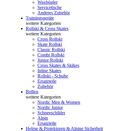
Waxbügler
Servicetische
Anderes Zubehör
Trainingsgeräte
weitere Kategorien
Rollski & Cross Skates
weitere Kategorien
Cross Rollski
Skate Rollski
Classic Rollski
Combi Rollski
Junior Rollski
Cross Skates & Skikes
Inline Skates
Rollski - Schuhe
Ersatzteile
Zubehör
Brillen
weitere Kategorien
Nordic Men & Women
Nordic Junior
Schneeschilder
Alpin
Ersatzteile
Helme & Protektoren & Alpine Sicherheit