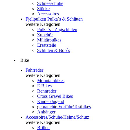
Schneeschuhe
Stöcke
Accessoires
Fjellpulken Pulka`s & Schlitten
weitere Kategorien
Pulka`s - Zugschlitten
Zubehör
Militärpulkas
Ersatzteile
Schlitten & Bob`s
Bike
Fahrräder
weitere Kategorien
Mountainbikes
E Bikes
Rennräder
Cross Gravel Bikes
Kinder/Jugend
gebrauchte Vorführ/Testbikes
Anhänger
Accessoires/Schuhe/Helme/Schutz
weitere Kategorien
Brillen