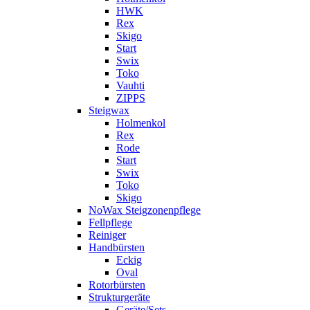
HWK
Rex
Skigo
Start
Swix
Toko
Vauhti
ZIPPS
Steigwax
Holmenkol
Rex
Rode
Start
Swix
Toko
Skigo
NoWax Steigzonenpflege
Fellpflege
Reiniger
Handbürsten
Eckig
Oval
Rotorbürsten
Strukturgeräte
Geräte/Sets