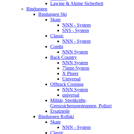
Lawine & Alpine Sicherheit
Bindungen
Bindungen Ski
Skate
NNN - System
SNS - System
Classic
NNN - System
Combi
NNN System
Back Country
NNN System
75mm System
X Plorer
Universal
Offtrack Cruising
NNN System
universal
Militär, Streitkräfte,
Grenzsicherungstruppen, Polizei
Ersatzteile
Bindungen Rollski
Skate
NNN - System
Classic