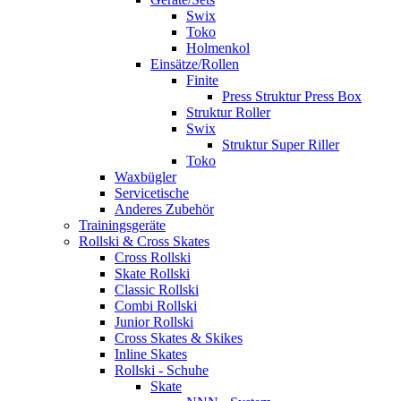
Swix
Toko
Holmenkol
Einsätze/Rollen
Finite
Press Struktur Press Box
Struktur Roller
Swix
Struktur Super Riller
Toko
Waxbügler
Servicetische
Anderes Zubehör
Trainingsgeräte
Rollski & Cross Skates
Cross Rollski
Skate Rollski
Classic Rollski
Combi Rollski
Junior Rollski
Cross Skates & Skikes
Inline Skates
Rollski - Schuhe
Skate