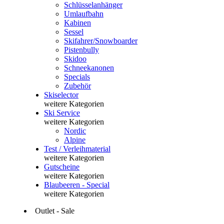
Schlüsselanhänger
Umlaufbahn
Kabinen
Sessel
Skifahrer/Snowboarder
Pistenbully
Skidoo
Schneekanonen
Specials
Zubehör
Skiselector
weitere Kategorien
Ski Service
weitere Kategorien
Nordic
Alpine
Test / Verleihmaterial
weitere Kategorien
Gutscheine
weitere Kategorien
Blaubeeren - Special
weitere Kategorien
Outlet - Sale