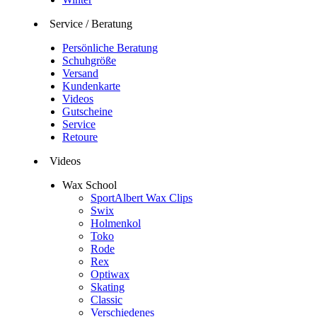
Service / Beratung
Persönliche Beratung
Schuhgröße
Versand
Kundenkarte
Videos
Gutscheine
Service
Retoure
Videos
Wax School
SportAlbert Wax Clips
Swix
Holmenkol
Toko
Rode
Rex
Optiwax
Skating
Classic
Verschiedenes