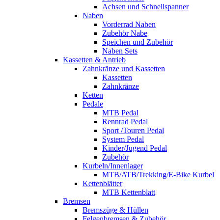
Achsen und Schnellspanner
Naben
Vorderrad Naben
Zubehör Nabe
Speichen und Zubehör
Naben Sets
Kassetten & Antrieb
Zahnkränze und Kassetten
Kassetten
Zahnkränze
Ketten
Pedale
MTB Pedal
Rennrad Pedal
Sport /Touren Pedal
System Pedal
Kinder/Jugend Pedal
Zubehör
Kurbeln/Innenlager
MTB/ATB/Trekking/E-Bike Kurbel
Kettenblätter
MTB Kettenblatt
Bremsen
Bremszüge & Hüllen
Felgenbremsen & Zubehör