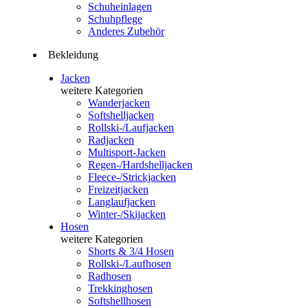
Schuheinlagen
Schuhpflege
Anderes Zubehör
Bekleidung
Jacken
weitere Kategorien
Wanderjacken
Softshelljacken
Rollski-/Laufjacken
Radjacken
Multisport-Jacken
Regen-/Hardshelljacken
Fleece-/Strickjacken
Freizeitjacken
Langlaufjacken
Winter-/Skijacken
Hosen
weitere Kategorien
Shorts & 3/4 Hosen
Rollski-/Laufhosen
Radhosen
Trekkinghosen
Softshellhosen