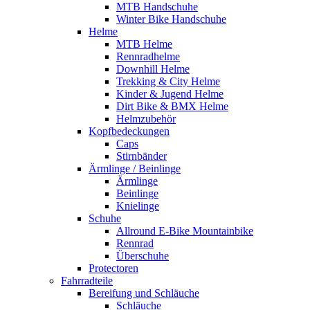
MTB Handschuhe
Winter Bike Handschuhe
Helme
MTB Helme
Rennradhelme
Downhill Helme
Trekking & City Helme
Kinder & Jugend Helme
Dirt Bike & BMX Helme
Helmzubehör
Kopfbedeckungen
Caps
Stirnbänder
Ärmlinge / Beinlinge
Ärmlinge
Beinlinge
Knielinge
Schuhe
Allround E-Bike Mountainbike
Rennrad
Überschuhe
Protectoren
Fahrradteile
Bereifung und Schläuche
Schläuche