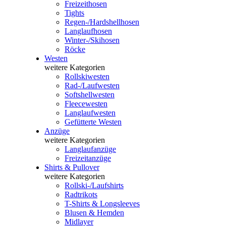
Freizeithosen
Tights
Regen-/Hardshellhosen
Langlaufhosen
Winter-/Skihosen
Röcke
Westen
weitere Kategorien
Rollskiwesten
Rad-/Laufwesten
Softshellwesten
Fleecewesten
Langlaufwesten
Gefütterte Westen
Anzüge
weitere Kategorien
Langlaufanzüge
Freizeitanzüge
Shirts & Pullover
weitere Kategorien
Rollski-/Laufshirts
Radtrikots
T-Shirts & Longsleeves
Blusen & Hemden
Midlayer