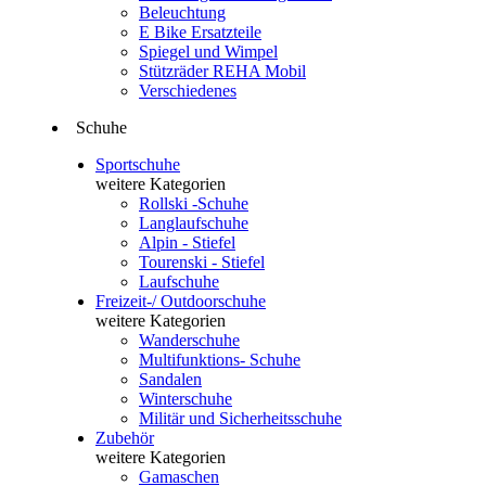
Beleuchtung
E Bike Ersatzteile
Spiegel und Wimpel
Stützräder REHA Mobil
Verschiedenes
Schuhe
Sportschuhe
weitere Kategorien
Rollski -Schuhe
Langlaufschuhe
Alpin - Stiefel
Tourenski - Stiefel
Laufschuhe
Freizeit-/ Outdoorschuhe
weitere Kategorien
Wanderschuhe
Multifunktions- Schuhe
Sandalen
Winterschuhe
Militär und Sicherheitsschuhe
Zubehör
weitere Kategorien
Gamaschen