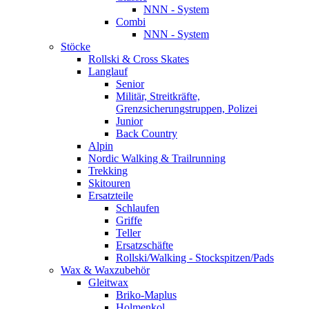
NNN - System
Combi
NNN - System
Stöcke
Rollski & Cross Skates
Langlauf
Senior
Militär, Streitkräfte,
Grenzsicherungstruppen, Polizei
Junior
Back Country
Alpin
Nordic Walking & Trailrunning
Trekking
Skitouren
Ersatzteile
Schlaufen
Griffe
Teller
Ersatzschäfte
Rollski/Walking - Stockspitzen/Pads
Wax & Waxzubehör
Gleitwax
Briko-Maplus
Holmenkol