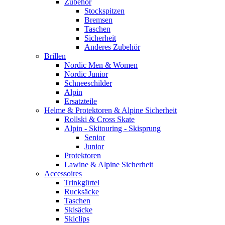
Zubehör
Stockspitzen
Bremsen
Taschen
Sicherheit
Anderes Zubehör
Brillen
Nordic Men & Women
Nordic Junior
Schneeschilder
Alpin
Ersatzteile
Helme & Protektoren & Alpine Sicherheit
Rollski & Cross Skate
Alpin - Skitouring - Skisprung
Senior
Junior
Protektoren
Lawine & Alpine Sicherheit
Accessoires
Trinkgürtel
Rucksäcke
Taschen
Skisäcke
Skiclips