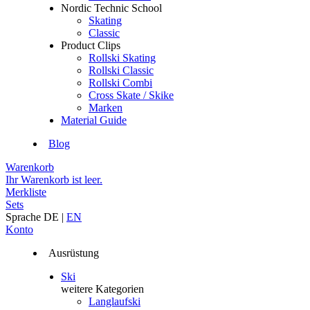
Nordic Technic School
Skating
Classic
Product Clips
Rollski Skating
Rollski Classic
Rollski Combi
Cross Skate / Skike
Marken
Material Guide
Blog
Warenkorb
Ihr Warenkorb ist leer.
Merkliste
Sets
Sprache
DE
|
EN
Konto
Ausrüstung
Ski
weitere Kategorien
Langlaufski