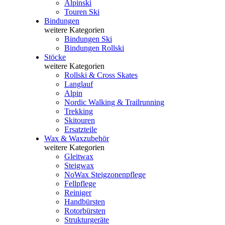
Alpinski
Touren Ski
Bindungen
weitere Kategorien
Bindungen Ski
Bindungen Rollski
Stöcke
weitere Kategorien
Rollski & Cross Skates
Langlauf
Alpin
Nordic Walking & Trailrunning
Trekking
Skitouren
Ersatzteile
Wax & Waxzubehör
weitere Kategorien
Gleitwax
Steigwax
NoWax Steigzonenpflege
Fellpflege
Reiniger
Handbürsten
Rotorbürsten
Strukturgeräte