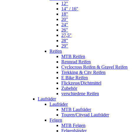
12"
14" / 16"
18"
20"
24"
26"
27,5"
28"
29"
Reifen
MTB Reifen
Rennrad Reifen
Cyclocross Reifen & Gravel Reifen
Trekking & City Reifen
E Bike Reifen
Flickzeug/Dichtmittel
Zubehör
verschiedene Reifen
Laufräder
Laufräder
MTB Laufräder
Touren/Cityrad Laufräder
Felgen
MTB Felgen
Felgenbänder