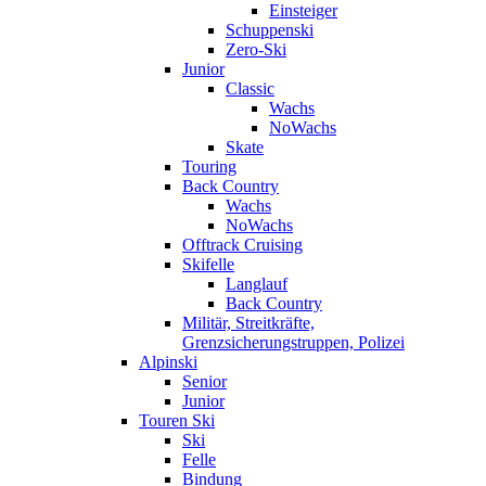
Einsteiger
Schuppenski
Zero-Ski
Junior
Classic
Wachs
NoWachs
Skate
Touring
Back Country
Wachs
NoWachs
Offtrack Cruising
Skifelle
Langlauf
Back Country
Militär, Streitkräfte,
Grenzsicherungstruppen, Polizei
Alpinski
Senior
Junior
Touren Ski
Ski
Felle
Bindung