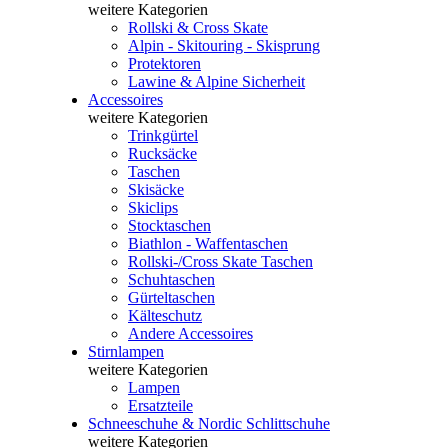
weitere Kategorien
Rollski & Cross Skate
Alpin - Skitouring - Skisprung
Protektoren
Lawine & Alpine Sicherheit
Accessoires
weitere Kategorien
Trinkgürtel
Rucksäcke
Taschen
Skisäcke
Skiclips
Stocktaschen
Biathlon - Waffentaschen
Rollski-/Cross Skate Taschen
Schuhtaschen
Gürteltaschen
Kälteschutz
Andere Accessoires
Stirnlampen
weitere Kategorien
Lampen
Ersatzteile
Schneeschuhe & Nordic Schlittschuhe
weitere Kategorien