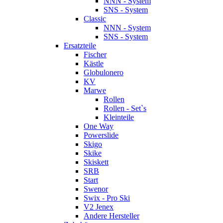
NNN - System
SNS - System
Classic
NNN - System
SNS - System
Ersatzteile
Fischer
Kästle
Globulonero
KV
Marwe
Rollen
Rollen - Set`s
Kleinteile
One Way
Powerslide
Skigo
Skike
Skiskett
SRB
Start
Swenor
Swix - Pro Ski
V2 Jenex
Andere Hersteller