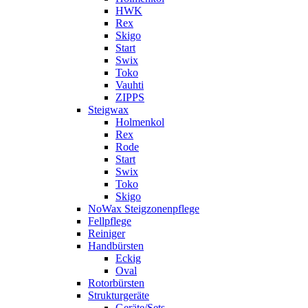
HWK
Rex
Skigo
Start
Swix
Toko
Vauhti
ZIPPS
Steigwax
Holmenkol
Rex
Rode
Start
Swix
Toko
Skigo
NoWax Steigzonenpflege
Fellpflege
Reiniger
Handbürsten
Eckig
Oval
Rotorbürsten
Strukturgeräte
Geräte/Sets