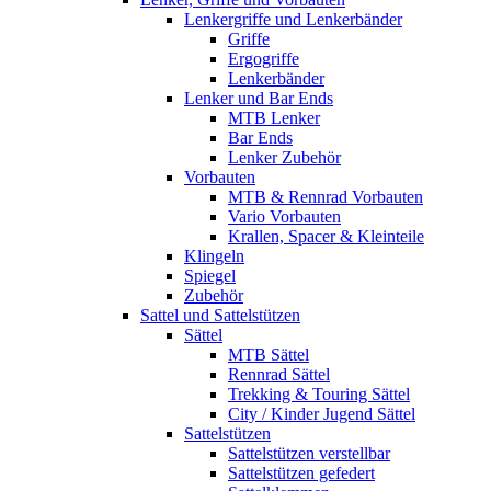
Lenkergriffe und Lenkerbänder
Griffe
Ergogriffe
Lenkerbänder
Lenker und Bar Ends
MTB Lenker
Bar Ends
Lenker Zubehör
Vorbauten
MTB & Rennrad Vorbauten
Vario Vorbauten
Krallen, Spacer & Kleinteile
Klingeln
Spiegel
Zubehör
Sattel und Sattelstützen
Sättel
MTB Sättel
Rennrad Sättel
Trekking & Touring Sättel
City / Kinder Jugend Sättel
Sattelstützen
Sattelstützen verstellbar
Sattelstützen gefedert