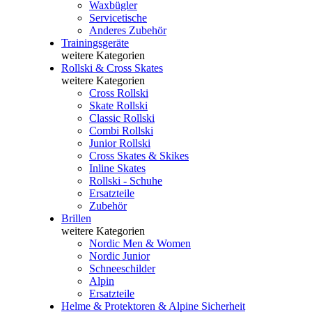
Waxbügler
Servicetische
Anderes Zubehör
Trainingsgeräte
weitere Kategorien
Rollski & Cross Skates
weitere Kategorien
Cross Rollski
Skate Rollski
Classic Rollski
Combi Rollski
Junior Rollski
Cross Skates & Skikes
Inline Skates
Rollski - Schuhe
Ersatzteile
Zubehör
Brillen
weitere Kategorien
Nordic Men & Women
Nordic Junior
Schneeschilder
Alpin
Ersatzteile
Helme & Protektoren & Alpine Sicherheit