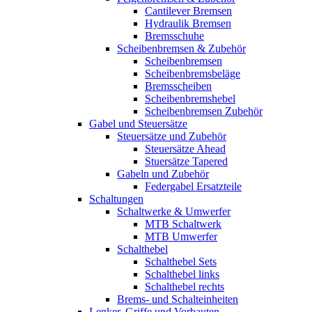
Cantilever Bremsen
Hydraulik Bremsen
Bremsschuhe
Scheibenbremsen & Zubehör
Scheibenbremsen
Scheibenbremsbeläge
Bremsscheiben
Scheibenbremshebel
Scheibenbremsen Zubehör
Gabel und Steuersätze
Steuersätze und Zubehör
Steuersätze Ahead
Stuersätze Tapered
Gabeln und Zubehör
Federgabel Ersatzteile
Schaltungen
Schaltwerke & Umwerfer
MTB Schaltwerk
MTB Umwerfer
Schalthebel
Schalthebel Sets
Schalthebel links
Schalthebel rechts
Brems- und Schalteinheiten
Lenker, Griffe und Vorbauten