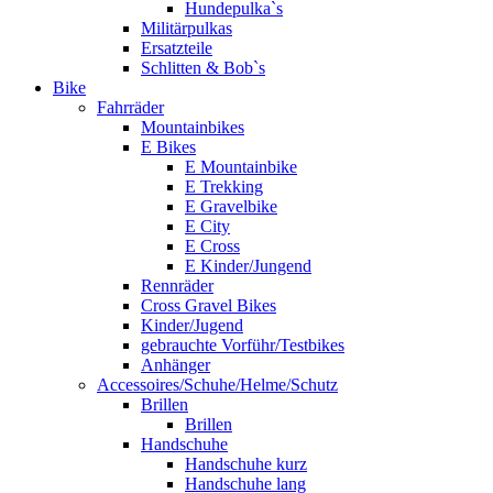
Hundepulka`s
Militärpulkas
Ersatzteile
Schlitten & Bob`s
Bike
Fahrräder
Mountainbikes
E Bikes
E Mountainbike
E Trekking
E Gravelbike
E City
E Cross
E Kinder/Jungend
Rennräder
Cross Gravel Bikes
Kinder/Jugend
gebrauchte Vorführ/Testbikes
Anhänger
Accessoires/Schuhe/Helme/Schutz
Brillen
Brillen
Handschuhe
Handschuhe kurz
Handschuhe lang