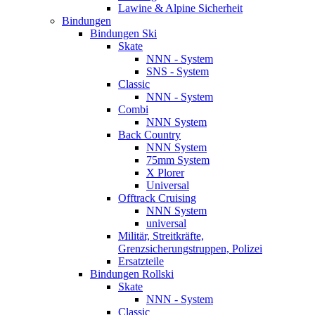
Lawine & Alpine Sicherheit
Bindungen
Bindungen Ski
Skate
NNN - System
SNS - System
Classic
NNN - System
Combi
NNN System
Back Country
NNN System
75mm System
X Plorer
Universal
Offtrack Cruising
NNN System
universal
Militär, Streitkräfte,
Grenzsicherungstruppen, Polizei
Ersatzteile
Bindungen Rollski
Skate
NNN - System
Classic