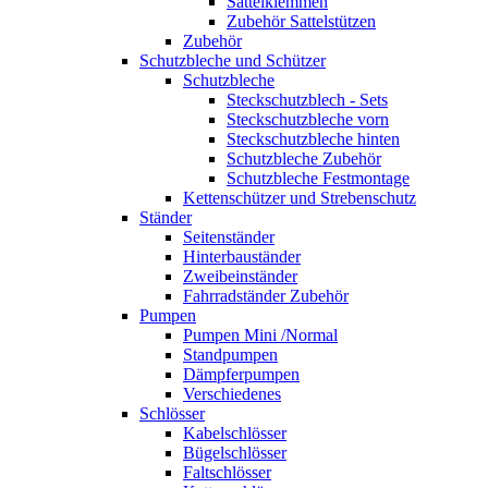
Sattelklemmen
Zubehör Sattelstützen
Zubehör
Schutzbleche und Schützer
Schutzbleche
Steckschutzblech - Sets
Steckschutzbleche vorn
Steckschutzbleche hinten
Schutzbleche Zubehör
Schutzbleche Festmontage
Kettenschützer und Strebenschutz
Ständer
Seitenständer
Hinterbauständer
Zweibeinständer
Fahrradständer Zubehör
Pumpen
Pumpen Mini /Normal
Standpumpen
Dämpferpumpen
Verschiedenes
Schlösser
Kabelschlösser
Bügelschlösser
Faltschlösser