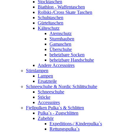
Stocktaschen
Biathlon - Waffentaschen
Rollski-/Cross Skate Taschen
Schuhtaschen
Gürteltaschen
Kälteschutz
Atemschutz
Sturmhauben
Gamaschen
Überschuhe
beheizbare Socken
beheizbare Handschuhe
Andere Accessoires
Stirnlampen
Lampen
Ersatzteile
Schneeschuhe & Nordic Schlittschuhe
Schneeschuhe
Stöcke
Accessoires
Fjellpulken Pulka`s & Schlitten
Pulka`s - Zugschlitten
Zubehör
Expeditions-/ Kinderpulka`s
Rettungspulka`s