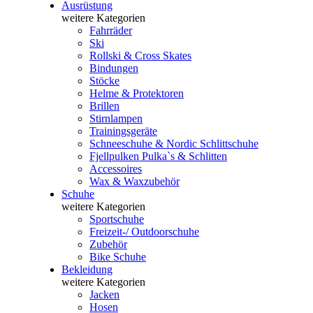
Ausrüstung
weitere Kategorien
Fahrräder
Ski
Rollski & Cross Skates
Bindungen
Stöcke
Helme & Protektoren
Brillen
Stirnlampen
Trainingsgeräte
Schneeschuhe & Nordic Schlittschuhe
Fjellpulken Pulka`s & Schlitten
Accessoires
Wax & Waxzubehör
Schuhe
weitere Kategorien
Sportschuhe
Freizeit-/ Outdoorschuhe
Zubehör
Bike Schuhe
Bekleidung
weitere Kategorien
Jacken
Hosen