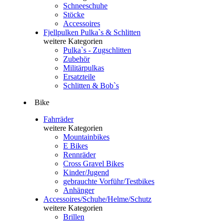
Schneeschuhe
Stöcke
Accessoires
Fjellpulken Pulka`s & Schlitten
weitere Kategorien
Pulka`s - Zugschlitten
Zubehör
Militärpulkas
Ersatzteile
Schlitten & Bob`s
Bike
Fahrräder
weitere Kategorien
Mountainbikes
E Bikes
Rennräder
Cross Gravel Bikes
Kinder/Jugend
gebrauchte Vorführ/Testbikes
Anhänger
Accessoires/Schuhe/Helme/Schutz
weitere Kategorien
Brillen