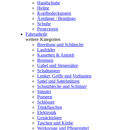
Handschuhe
Helme
Kopfbedeckungen
Ärmlinge / Beinlinge
Schuhe
Protectoren
Fahrradteile
weitere Kategorien
Bereifung und Schläuche
Laufräder
Kassetten & Antrieb
Bremsen
Gabel und Steuersätze
Schaltungen
Lenker, Griffe und Vorbauten
Sattel und Sattelstützen
Schutzbleche und Schützer
Ständer
Pumpen
Schlösser
Trinkflaschen
Elektronik
Gepäckträger
Taschen und Körbe
Werkzeuge und Pflegemittel