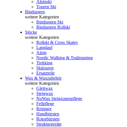
Alpinski
Touren Ski
Bindungen
weitere Kategorien
Bindungen Ski
Bindungen Rollski
Stöcke
weitere Kategorien
Rollski & Cross Skates
Langlauf
Alpin
Nordic Walking & Trailrunning
Trekking
Skitouren
Ersatzteile
Wax & Waxzubehör
weitere Kategorien
Gleitwax
Steigwax
NoWax Steigzonenpflege
Fellpflege
Reiniger
Handbürsten
Rotorbürsten
Strukturgeräte