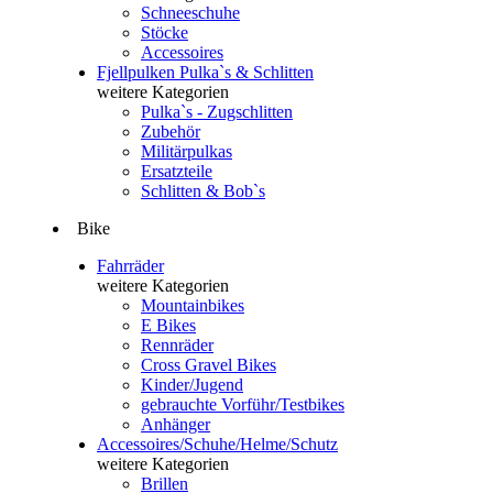
Schneeschuhe
Stöcke
Accessoires
Fjellpulken Pulka`s & Schlitten
weitere Kategorien
Pulka`s - Zugschlitten
Zubehör
Militärpulkas
Ersatzteile
Schlitten & Bob`s
Bike
Fahrräder
weitere Kategorien
Mountainbikes
E Bikes
Rennräder
Cross Gravel Bikes
Kinder/Jugend
gebrauchte Vorführ/Testbikes
Anhänger
Accessoires/Schuhe/Helme/Schutz
weitere Kategorien
Brillen