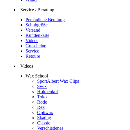
Service / Beratung
Persönliche Beratung
Schuhgröße
Versand
Kundenkarte
Videos
Gutscheine
Service
Retoure
Videos
Wax School
SportAlbert Wax Clips
Swix
Holmenkol
Toko
Rode
Rex
Optiwax
Skating
Classic
Verschiedenes