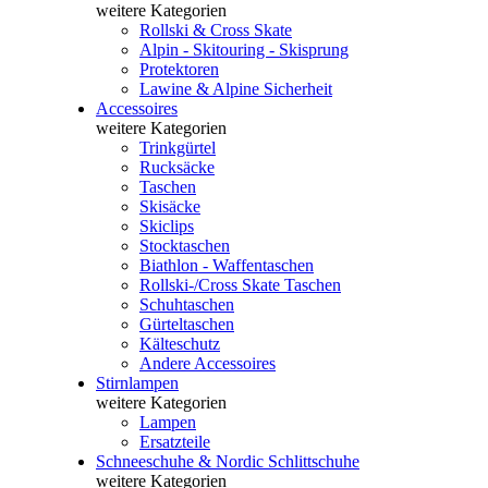
weitere Kategorien
Rollski & Cross Skate
Alpin - Skitouring - Skisprung
Protektoren
Lawine & Alpine Sicherheit
Accessoires
weitere Kategorien
Trinkgürtel
Rucksäcke
Taschen
Skisäcke
Skiclips
Stocktaschen
Biathlon - Waffentaschen
Rollski-/Cross Skate Taschen
Schuhtaschen
Gürteltaschen
Kälteschutz
Andere Accessoires
Stirnlampen
weitere Kategorien
Lampen
Ersatzteile
Schneeschuhe & Nordic Schlittschuhe
weitere Kategorien