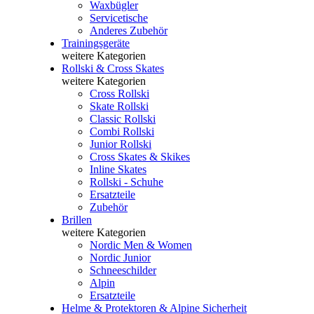
Waxbügler
Servicetische
Anderes Zubehör
Trainingsgeräte
weitere Kategorien
Rollski & Cross Skates
weitere Kategorien
Cross Rollski
Skate Rollski
Classic Rollski
Combi Rollski
Junior Rollski
Cross Skates & Skikes
Inline Skates
Rollski - Schuhe
Ersatzteile
Zubehör
Brillen
weitere Kategorien
Nordic Men & Women
Nordic Junior
Schneeschilder
Alpin
Ersatzteile
Helme & Protektoren & Alpine Sicherheit