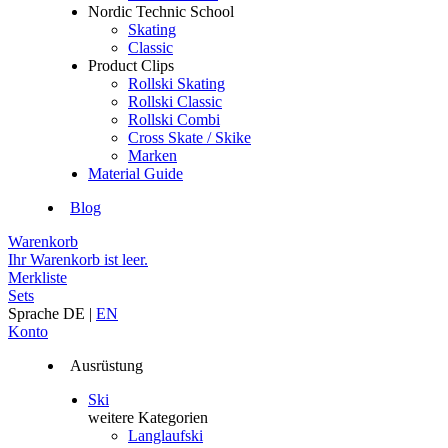
Nordic Technic School
Skating
Classic
Product Clips
Rollski Skating
Rollski Classic
Rollski Combi
Cross Skate / Skike
Marken
Material Guide
Blog
Warenkorb
Ihr Warenkorb ist leer.
Merkliste
Sets
Sprache
DE
|
EN
Konto
Ausrüstung
Ski
weitere Kategorien
Langlaufski