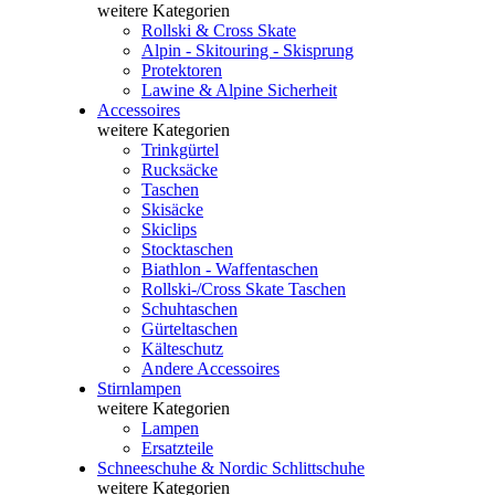
weitere Kategorien
Rollski & Cross Skate
Alpin - Skitouring - Skisprung
Protektoren
Lawine & Alpine Sicherheit
Accessoires
weitere Kategorien
Trinkgürtel
Rucksäcke
Taschen
Skisäcke
Skiclips
Stocktaschen
Biathlon - Waffentaschen
Rollski-/Cross Skate Taschen
Schuhtaschen
Gürteltaschen
Kälteschutz
Andere Accessoires
Stirnlampen
weitere Kategorien
Lampen
Ersatzteile
Schneeschuhe & Nordic Schlittschuhe
weitere Kategorien