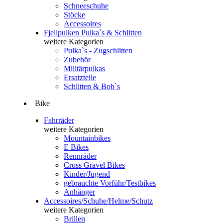
Schneeschuhe
Stöcke
Accessoires
Fjellpulken Pulka`s & Schlitten
weitere Kategorien
Pulka`s - Zugschlitten
Zubehör
Militärpulkas
Ersatzteile
Schlitten & Bob`s
Bike
Fahrräder
weitere Kategorien
Mountainbikes
E Bikes
Rennräder
Cross Gravel Bikes
Kinder/Jugend
gebrauchte Vorführ/Testbikes
Anhänger
Accessoires/Schuhe/Helme/Schutz
weitere Kategorien
Brillen