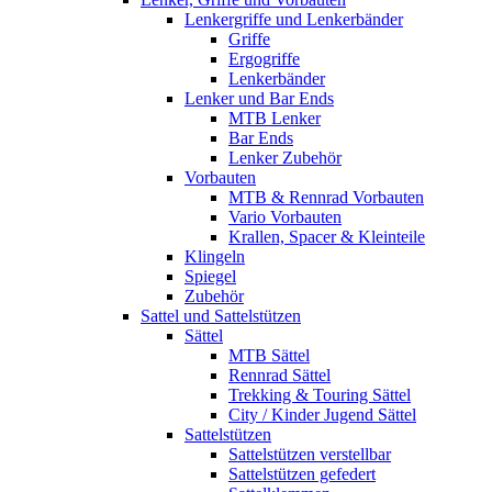
Lenkergriffe und Lenkerbänder
Griffe
Ergogriffe
Lenkerbänder
Lenker und Bar Ends
MTB Lenker
Bar Ends
Lenker Zubehör
Vorbauten
MTB & Rennrad Vorbauten
Vario Vorbauten
Krallen, Spacer & Kleinteile
Klingeln
Spiegel
Zubehör
Sattel und Sattelstützen
Sättel
MTB Sättel
Rennrad Sättel
Trekking & Touring Sättel
City / Kinder Jugend Sättel
Sattelstützen
Sattelstützen verstellbar
Sattelstützen gefedert