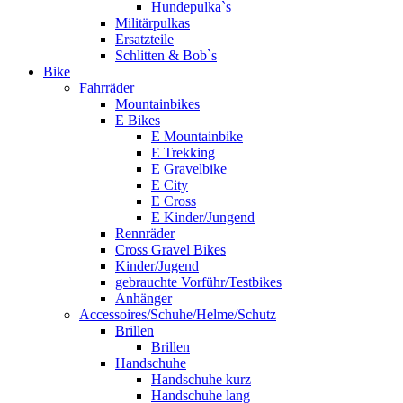
Hundepulka`s
Militärpulkas
Ersatzteile
Schlitten & Bob`s
Bike
Fahrräder
Mountainbikes
E Bikes
E Mountainbike
E Trekking
E Gravelbike
E City
E Cross
E Kinder/Jungend
Rennräder
Cross Gravel Bikes
Kinder/Jugend
gebrauchte Vorführ/Testbikes
Anhänger
Accessoires/Schuhe/Helme/Schutz
Brillen
Brillen
Handschuhe
Handschuhe kurz
Handschuhe lang