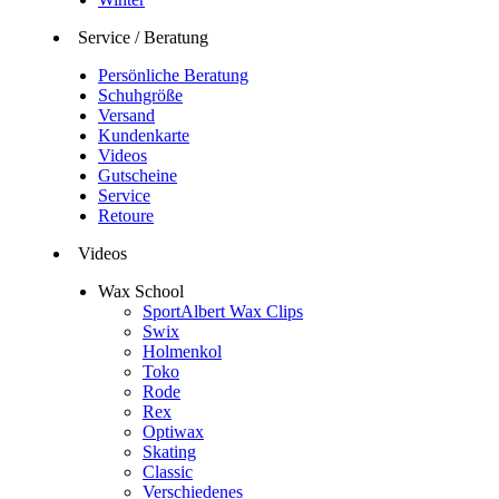
Service / Beratung
Persönliche Beratung
Schuhgröße
Versand
Kundenkarte
Videos
Gutscheine
Service
Retoure
Videos
Wax School
SportAlbert Wax Clips
Swix
Holmenkol
Toko
Rode
Rex
Optiwax
Skating
Classic
Verschiedenes