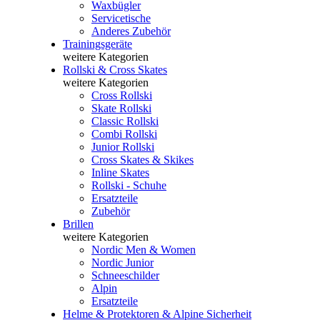
Waxbügler
Servicetische
Anderes Zubehör
Trainingsgeräte
weitere Kategorien
Rollski & Cross Skates
weitere Kategorien
Cross Rollski
Skate Rollski
Classic Rollski
Combi Rollski
Junior Rollski
Cross Skates & Skikes
Inline Skates
Rollski - Schuhe
Ersatzteile
Zubehör
Brillen
weitere Kategorien
Nordic Men & Women
Nordic Junior
Schneeschilder
Alpin
Ersatzteile
Helme & Protektoren & Alpine Sicherheit