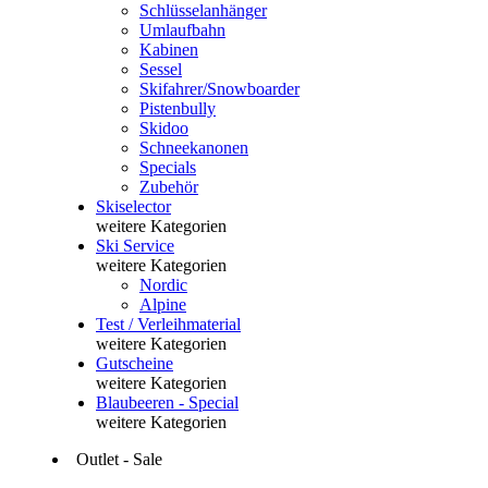
Schlüsselanhänger
Umlaufbahn
Kabinen
Sessel
Skifahrer/Snowboarder
Pistenbully
Skidoo
Schneekanonen
Specials
Zubehör
Skiselector
weitere Kategorien
Ski Service
weitere Kategorien
Nordic
Alpine
Test / Verleihmaterial
weitere Kategorien
Gutscheine
weitere Kategorien
Blaubeeren - Special
weitere Kategorien
Outlet - Sale