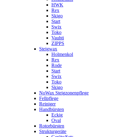
HWK
Rex
Skigo
Start
Swix
Toko
Vauhti
ZIPPS
Steigwax
Holmenkol
Rex
Rode
Start
Swix
Toko
Skigo
NoWax Steigzonenpflege
Fellpflege
Reiniger
Handbürsten
Eckig
Oval
Rotorbürsten
Strukturgeräte
Geräte/Sets