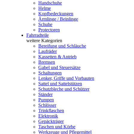
Handschuhe
Helme
Kopfbedeckungen
Ärmlinge / Beinlinge
Schuhe
Protectoren
Fahrradteile
weitere Kategorien
Bereifung und Schläuche
Laufräder
Kassetten & Antrieb
Bremsen
Gabel und Steuersätze
Schaltungen
Lenker, Griffe und Vorbauten
Sattel und Sattelstützen
Schutzbleche und Schützer
Ständer
Pumpen
Schlösser
Trinkflaschen
Elektronik
Gepäckträger
Taschen und Körbe
Werkzeuge und Pflegemittel