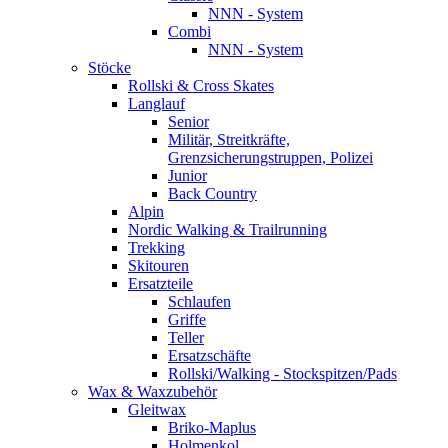
NNN - System
Combi
NNN - System
Stöcke
Rollski & Cross Skates
Langlauf
Senior
Militär, Streitkräfte,
Grenzsicherungstruppen, Polizei
Junior
Back Country
Alpin
Nordic Walking & Trailrunning
Trekking
Skitouren
Ersatzteile
Schlaufen
Griffe
Teller
Ersatzschäfte
Rollski/Walking - Stockspitzen/Pads
Wax & Waxzubehör
Gleitwax
Briko-Maplus
Holmenkol