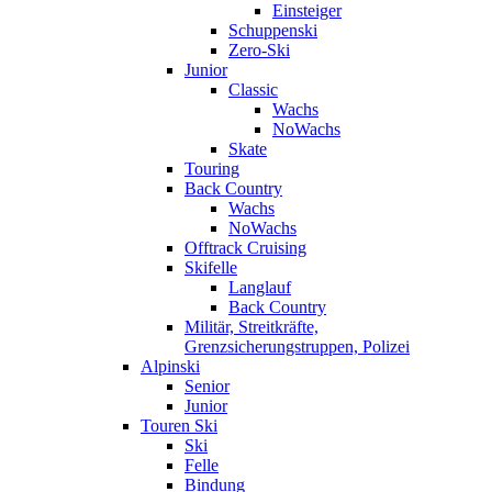
Einsteiger
Schuppenski
Zero-Ski
Junior
Classic
Wachs
NoWachs
Skate
Touring
Back Country
Wachs
NoWachs
Offtrack Cruising
Skifelle
Langlauf
Back Country
Militär, Streitkräfte,
Grenzsicherungstruppen, Polizei
Alpinski
Senior
Junior
Touren Ski
Ski
Felle
Bindung