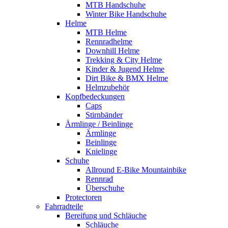
MTB Handschuhe
Winter Bike Handschuhe
Helme
MTB Helme
Rennradhelme
Downhill Helme
Trekking & City Helme
Kinder & Jugend Helme
Dirt Bike & BMX Helme
Helmzubehör
Kopfbedeckungen
Caps
Stirnbänder
Ärmlinge / Beinlinge
Ärmlinge
Beinlinge
Knielinge
Schuhe
Allround E-Bike Mountainbike
Rennrad
Überschuhe
Protectoren
Fahrradteile
Bereifung und Schläuche
Schläuche