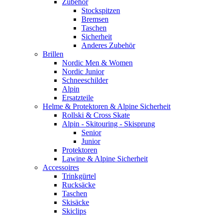
Zubehör
Stockspitzen
Bremsen
Taschen
Sicherheit
Anderes Zubehör
Brillen
Nordic Men & Women
Nordic Junior
Schneeschilder
Alpin
Ersatzteile
Helme & Protektoren & Alpine Sicherheit
Rollski & Cross Skate
Alpin - Skitouring - Skisprung
Senior
Junior
Protektoren
Lawine & Alpine Sicherheit
Accessoires
Trinkgürtel
Rucksäcke
Taschen
Skisäcke
Skiclips