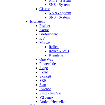
NNN - System
SNS - System
Classic
NNN - System
SNS - System
Ersatzteile
Fischer
Kästle
Globulonero
KV
Marwe
Rollen
Rollen - Set`s
Kleinteile
One Way
Powerslide
Skigo
Skike
Skiskett
SRB
Start
Swenor
Swix - Pro Ski
V2 Jenex
Andere Hersteller