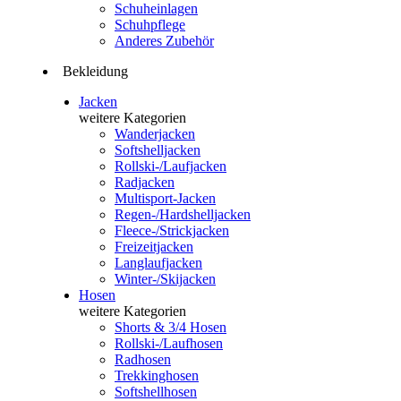
Schuheinlagen
Schuhpflege
Anderes Zubehör
Bekleidung
Jacken
weitere Kategorien
Wanderjacken
Softshelljacken
Rollski-/Laufjacken
Radjacken
Multisport-Jacken
Regen-/Hardshelljacken
Fleece-/Strickjacken
Freizeitjacken
Langlaufjacken
Winter-/Skijacken
Hosen
weitere Kategorien
Shorts & 3/4 Hosen
Rollski-/Laufhosen
Radhosen
Trekkinghosen
Softshellhosen