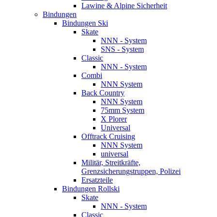
Lawine & Alpine Sicherheit
Bindungen
Bindungen Ski
Skate
NNN - System
SNS - System
Classic
NNN - System
Combi
NNN System
Back Country
NNN System
75mm System
X Plorer
Universal
Offtrack Cruising
NNN System
universal
Militär, Streitkräfte,
Grenzsicherungstruppen, Polizei
Ersatzteile
Bindungen Rollski
Skate
NNN - System
Classic