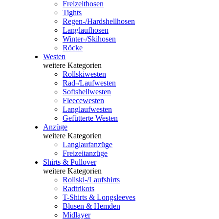
Freizeithosen
Tights
Regen-/Hardshellhosen
Langlaufhosen
Winter-/Skihosen
Röcke
Westen
weitere Kategorien
Rollskiwesten
Rad-/Laufwesten
Softshellwesten
Fleecewesten
Langlaufwesten
Gefütterte Westen
Anzüge
weitere Kategorien
Langlaufanzüge
Freizeitanzüge
Shirts & Pullover
weitere Kategorien
Rollski-/Laufshirts
Radtrikots
T-Shirts & Longsleeves
Blusen & Hemden
Midlayer