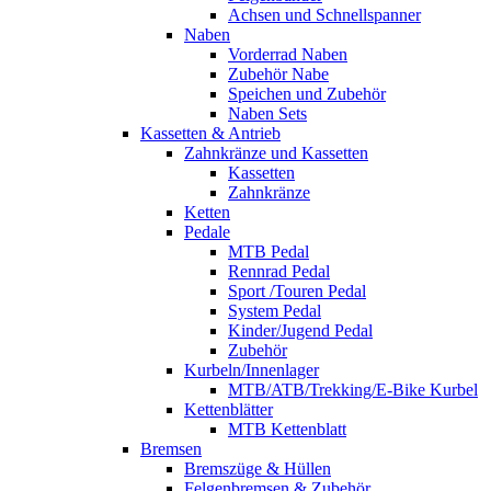
Achsen und Schnellspanner
Naben
Vorderrad Naben
Zubehör Nabe
Speichen und Zubehör
Naben Sets
Kassetten & Antrieb
Zahnkränze und Kassetten
Kassetten
Zahnkränze
Ketten
Pedale
MTB Pedal
Rennrad Pedal
Sport /Touren Pedal
System Pedal
Kinder/Jugend Pedal
Zubehör
Kurbeln/Innenlager
MTB/ATB/Trekking/E-Bike Kurbel
Kettenblätter
MTB Kettenblatt
Bremsen
Bremszüge & Hüllen
Felgenbremsen & Zubehör