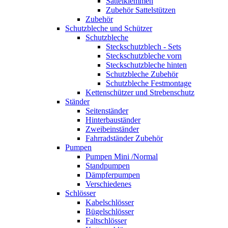
Sattelklemmen
Zubehör Sattelstützen
Zubehör
Schutzbleche und Schützer
Schutzbleche
Steckschutzblech - Sets
Steckschutzbleche vorn
Steckschutzbleche hinten
Schutzbleche Zubehör
Schutzbleche Festmontage
Kettenschützer und Strebenschutz
Ständer
Seitenständer
Hinterbauständer
Zweibeinständer
Fahrradständer Zubehör
Pumpen
Pumpen Mini /Normal
Standpumpen
Dämpferpumpen
Verschiedenes
Schlösser
Kabelschlösser
Bügelschlösser
Faltschlösser