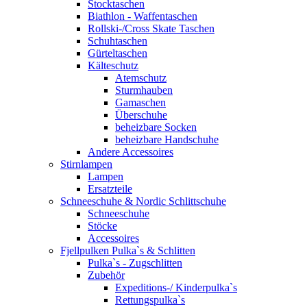
Stocktaschen
Biathlon - Waffentaschen
Rollski-/Cross Skate Taschen
Schuhtaschen
Gürteltaschen
Kälteschutz
Atemschutz
Sturmhauben
Gamaschen
Überschuhe
beheizbare Socken
beheizbare Handschuhe
Andere Accessoires
Stirnlampen
Lampen
Ersatzteile
Schneeschuhe & Nordic Schlittschuhe
Schneeschuhe
Stöcke
Accessoires
Fjellpulken Pulka`s & Schlitten
Pulka`s - Zugschlitten
Zubehör
Expeditions-/ Kinderpulka`s
Rettungspulka`s