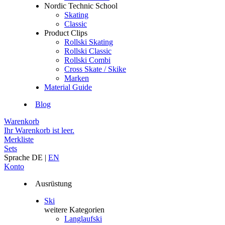
Nordic Technic School
Skating
Classic
Product Clips
Rollski Skating
Rollski Classic
Rollski Combi
Cross Skate / Skike
Marken
Material Guide
Blog
Warenkorb
Ihr Warenkorb ist leer.
Merkliste
Sets
Sprache
DE
|
EN
Konto
Ausrüstung
Ski
weitere Kategorien
Langlaufski