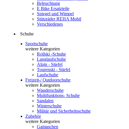
Beleuchtung
E Bike Ersatzteile
Spiegel und Wimpel
Stützräder REHA Mobil
Verschiedenes
Schuhe
Sportschuhe
weitere Kategorien
Rollski -Schuhe
Langlaufschuhe
Alpin - Stiefel
Tourenski - Stiefel
Laufschuhe
Freizeit-/ Outdoorschuhe
weitere Kategorien
Wanderschuhe
Multifunktions- Schuhe
Sandalen
Winterschuhe
Militär und Sicherheitsschuhe
Zubehör
weitere Kategorien
Gamaschen