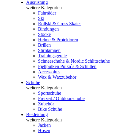
Ausrüstung
weitere Kategorien
Fahrräder
Ski
Rollski & Cross Skates
Bindungen
Stöcke
Helme & Protektoren
Brillen
Stirnlampen
Trainingsgeräte
Schneeschuhe & Nordic Schlittschuhe
Fjellpulken Pulka`s & Schlitten
Accessoires
Wax & Waxzubehör
Schuhe
weitere Kategorien
Sportschuhe
Freizeit-/ Outdoorschuhe
Zubehör
Bike Schuhe
Bekleidung
weitere Kategorien
Jacken
Hosen