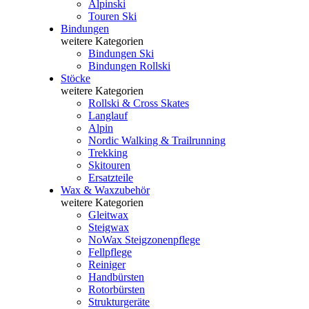
Alpinski
Touren Ski
Bindungen
weitere Kategorien
Bindungen Ski
Bindungen Rollski
Stöcke
weitere Kategorien
Rollski & Cross Skates
Langlauf
Alpin
Nordic Walking & Trailrunning
Trekking
Skitouren
Ersatzteile
Wax & Waxzubehör
weitere Kategorien
Gleitwax
Steigwax
NoWax Steigzonenpflege
Fellpflege
Reiniger
Handbürsten
Rotorbürsten
Strukturgeräte