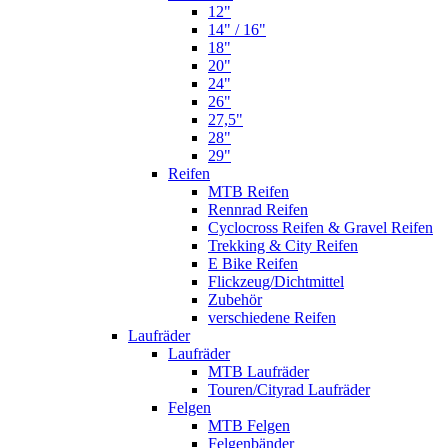
12"
14" / 16"
18"
20"
24"
26"
27,5"
28"
29"
Reifen
MTB Reifen
Rennrad Reifen
Cyclocross Reifen & Gravel Reifen
Trekking & City Reifen
E Bike Reifen
Flickzeug/Dichtmittel
Zubehör
verschiedene Reifen
Laufräder
Laufräder
MTB Laufräder
Touren/Cityrad Laufräder
Felgen
MTB Felgen
Felgenbänder