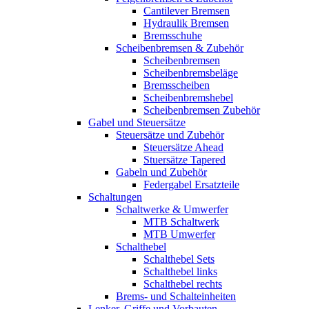
Cantilever Bremsen
Hydraulik Bremsen
Bremsschuhe
Scheibenbremsen & Zubehör
Scheibenbremsen
Scheibenbremsbeläge
Bremsscheiben
Scheibenbremshebel
Scheibenbremsen Zubehör
Gabel und Steuersätze
Steuersätze und Zubehör
Steuersätze Ahead
Stuersätze Tapered
Gabeln und Zubehör
Federgabel Ersatzteile
Schaltungen
Schaltwerke & Umwerfer
MTB Schaltwerk
MTB Umwerfer
Schalthebel
Schalthebel Sets
Schalthebel links
Schalthebel rechts
Brems- und Schalteinheiten
Lenker, Griffe und Vorbauten