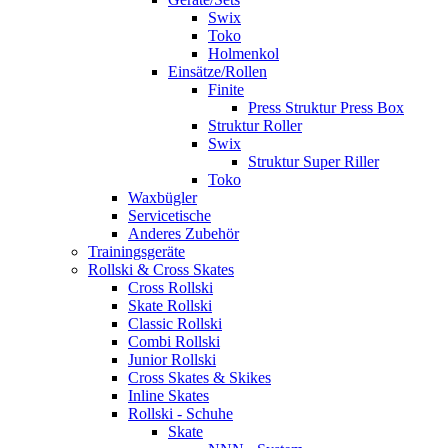
Swix
Toko
Holmenkol
Einsätze/Rollen
Finite
Press Struktur Press Box
Struktur Roller
Swix
Struktur Super Riller
Toko
Waxbügler
Servicetische
Anderes Zubehör
Trainingsgeräte
Rollski & Cross Skates
Cross Rollski
Skate Rollski
Classic Rollski
Combi Rollski
Junior Rollski
Cross Skates & Skikes
Inline Skates
Rollski - Schuhe
Skate