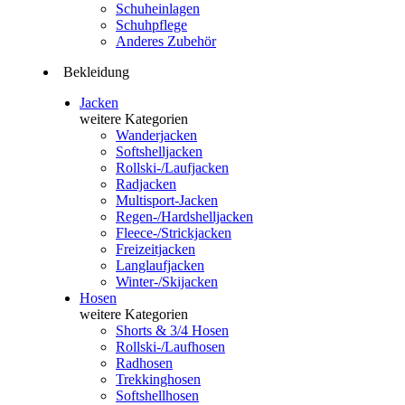
Schuheinlagen
Schuhpflege
Anderes Zubehör
Bekleidung
Jacken
weitere Kategorien
Wanderjacken
Softshelljacken
Rollski-/Laufjacken
Radjacken
Multisport-Jacken
Regen-/Hardshelljacken
Fleece-/Strickjacken
Freizeitjacken
Langlaufjacken
Winter-/Skijacken
Hosen
weitere Kategorien
Shorts & 3/4 Hosen
Rollski-/Laufhosen
Radhosen
Trekkinghosen
Softshellhosen