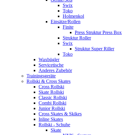
Swix
Toko
Holmenkol
Einsätze/Rollen
Finite
Press Struktur Press Box
Struktur Roller
Swix
Struktur Super Riller
Toko
Waxbügler
Servicetische
Anderes Zubehör
Trainingsgeräte
Rollski & Cross Skates
Cross Rollski
Skate Rollski
Classic Rollski
Combi Rollski
Junior Rollski
Cross Skates & Skikes
Inline Skates
Rollski - Schuhe
Skate