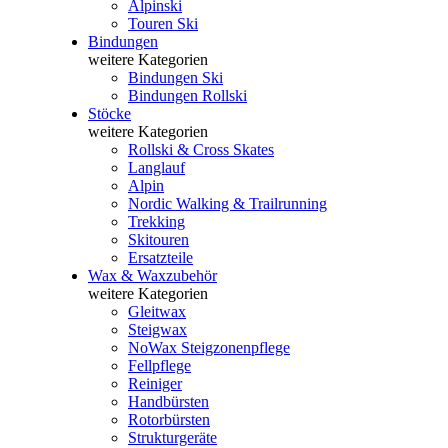
Alpinski
Touren Ski
Bindungen
weitere Kategorien
Bindungen Ski
Bindungen Rollski
Stöcke
weitere Kategorien
Rollski & Cross Skates
Langlauf
Alpin
Nordic Walking & Trailrunning
Trekking
Skitouren
Ersatzteile
Wax & Waxzubehör
weitere Kategorien
Gleitwax
Steigwax
NoWax Steigzonenpflege
Fellpflege
Reiniger
Handbürsten
Rotorbürsten
Strukturgeräte