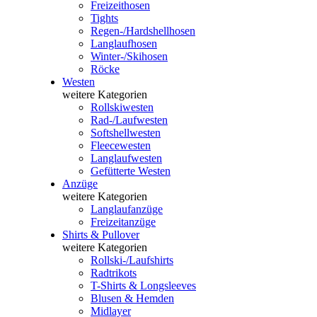
Freizeithosen
Tights
Regen-/Hardshellhosen
Langlaufhosen
Winter-/Skihosen
Röcke
Westen
weitere Kategorien
Rollskiwesten
Rad-/Laufwesten
Softshellwesten
Fleecewesten
Langlaufwesten
Gefütterte Westen
Anzüge
weitere Kategorien
Langlaufanzüge
Freizeitanzüge
Shirts & Pullover
weitere Kategorien
Rollski-/Laufshirts
Radtrikots
T-Shirts & Longsleeves
Blusen & Hemden
Midlayer