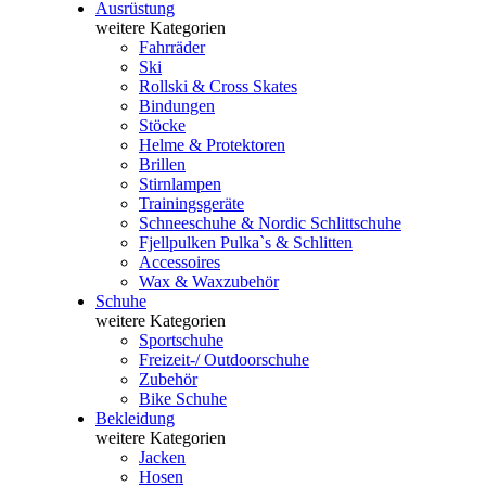
Ausrüstung
weitere Kategorien
Fahrräder
Ski
Rollski & Cross Skates
Bindungen
Stöcke
Helme & Protektoren
Brillen
Stirnlampen
Trainingsgeräte
Schneeschuhe & Nordic Schlittschuhe
Fjellpulken Pulka`s & Schlitten
Accessoires
Wax & Waxzubehör
Schuhe
weitere Kategorien
Sportschuhe
Freizeit-/ Outdoorschuhe
Zubehör
Bike Schuhe
Bekleidung
weitere Kategorien
Jacken
Hosen