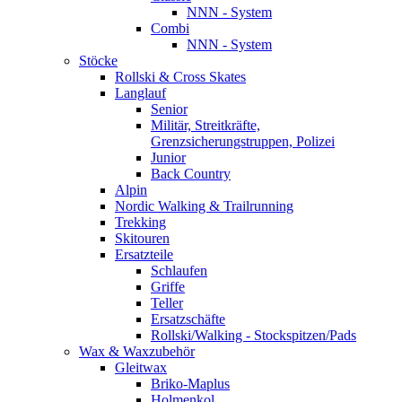
NNN - System
Combi
NNN - System
Stöcke
Rollski & Cross Skates
Langlauf
Senior
Militär, Streitkräfte,
Grenzsicherungstruppen, Polizei
Junior
Back Country
Alpin
Nordic Walking & Trailrunning
Trekking
Skitouren
Ersatzteile
Schlaufen
Griffe
Teller
Ersatzschäfte
Rollski/Walking - Stockspitzen/Pads
Wax & Waxzubehör
Gleitwax
Briko-Maplus
Holmenkol