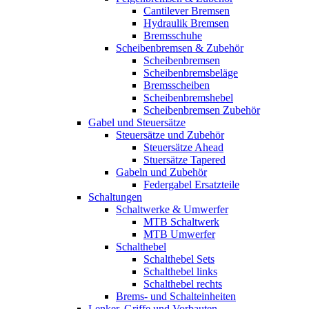
Cantilever Bremsen
Hydraulik Bremsen
Bremsschuhe
Scheibenbremsen & Zubehör
Scheibenbremsen
Scheibenbremsbeläge
Bremsscheiben
Scheibenbremshebel
Scheibenbremsen Zubehör
Gabel und Steuersätze
Steuersätze und Zubehör
Steuersätze Ahead
Stuersätze Tapered
Gabeln und Zubehör
Federgabel Ersatzteile
Schaltungen
Schaltwerke & Umwerfer
MTB Schaltwerk
MTB Umwerfer
Schalthebel
Schalthebel Sets
Schalthebel links
Schalthebel rechts
Brems- und Schalteinheiten
Lenker, Griffe und Vorbauten