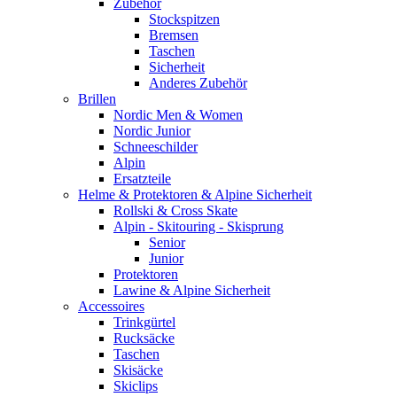
Zubehör
Stockspitzen
Bremsen
Taschen
Sicherheit
Anderes Zubehör
Brillen
Nordic Men & Women
Nordic Junior
Schneeschilder
Alpin
Ersatzteile
Helme & Protektoren & Alpine Sicherheit
Rollski & Cross Skate
Alpin - Skitouring - Skisprung
Senior
Junior
Protektoren
Lawine & Alpine Sicherheit
Accessoires
Trinkgürtel
Rucksäcke
Taschen
Skisäcke
Skiclips