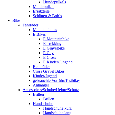
Hundepulka`s
Militärpulkas
Ersatzteile
Schlitten & Bob`s
Bike
Fahrräder
Mountainbikes
E Bikes
E Mountainbike
E Trekking
E Gravelbike
E City
E Cross
E Kinder/Jungend
Rennräder
Cross Gravel Bikes
Kinder/Jugend
gebrauchte Vorführ/Testbikes
Anhänger
Accessoires/Schuhe/Helme/Schutz
Brillen
Brillen
Handschuhe
Handschuhe kurz
Handschuhe lang