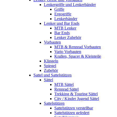
Lenkergriffe und Lenkerbänder
Griffe
Ergogriffe
Lenkerbänder
Lenker und Bar Ends
MTB Lenker
Bar Ends
Lenker Zubehör
Vorbauten
MTB & Rennrad Vorbauten
Vario Vorbauten
Krallen, Spacer & Kleinteile
Klingeln
Spiegel
Zubehör
Sattel und Sattelstützen
Sättel
MTB Sättel
Rennrad Sättel
Trekking & Touring Sättel
City / Kinder Jugend Sättel
Sattelstützen
Sattelstützen verstellbar
Sattelstützen gefedert