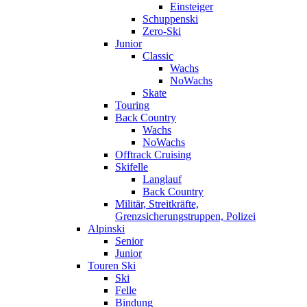
Einsteiger
Schuppenski
Zero-Ski
Junior
Classic
Wachs
NoWachs
Skate
Touring
Back Country
Wachs
NoWachs
Offtrack Cruising
Skifelle
Langlauf
Back Country
Militär, Streitkräfte,
Grenzsicherungstruppen, Polizei
Alpinski
Senior
Junior
Touren Ski
Ski
Felle
Bindung