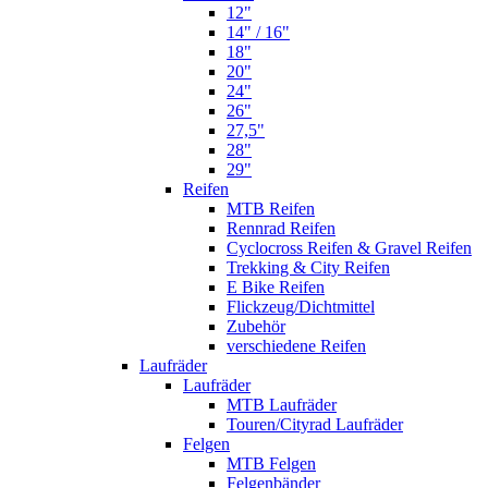
12"
14" / 16"
18"
20"
24"
26"
27,5"
28"
29"
Reifen
MTB Reifen
Rennrad Reifen
Cyclocross Reifen & Gravel Reifen
Trekking & City Reifen
E Bike Reifen
Flickzeug/Dichtmittel
Zubehör
verschiedene Reifen
Laufräder
Laufräder
MTB Laufräder
Touren/Cityrad Laufräder
Felgen
MTB Felgen
Felgenbänder