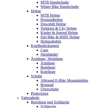
MTB Handschuhe
Winter Bike Handschuhe
Helme
MTB Helme
Rennradhelme
Downhill Helme
Trekking & City Helme
Kinder & Jugend Helme
Dirt Bike & BMX Helme
Helmzubehör
Kopfbedeckungen
Caps
Stirnbänder
Ärmlinge / Beinlinge
Ärmlinge
Beinlinge
Knielinge
Schuhe
Allround E-Bike Mountainbike
Rennrad
Überschuhe
Protectoren
Fahrradteile
Bereifung und Schläuche
Schläuche