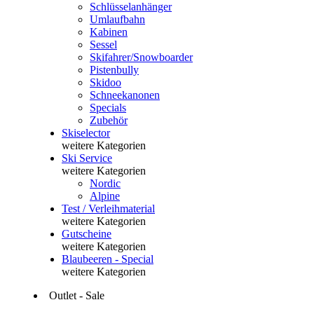
Schlüsselanhänger
Umlaufbahn
Kabinen
Sessel
Skifahrer/Snowboarder
Pistenbully
Skidoo
Schneekanonen
Specials
Zubehör
Skiselector
weitere Kategorien
Ski Service
weitere Kategorien
Nordic
Alpine
Test / Verleihmaterial
weitere Kategorien
Gutscheine
weitere Kategorien
Blaubeeren - Special
weitere Kategorien
Outlet - Sale