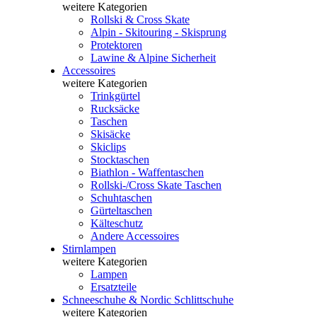
weitere Kategorien
Rollski & Cross Skate
Alpin - Skitouring - Skisprung
Protektoren
Lawine & Alpine Sicherheit
Accessoires
weitere Kategorien
Trinkgürtel
Rucksäcke
Taschen
Skisäcke
Skiclips
Stocktaschen
Biathlon - Waffentaschen
Rollski-/Cross Skate Taschen
Schuhtaschen
Gürteltaschen
Kälteschutz
Andere Accessoires
Stirnlampen
weitere Kategorien
Lampen
Ersatzteile
Schneeschuhe & Nordic Schlittschuhe
weitere Kategorien