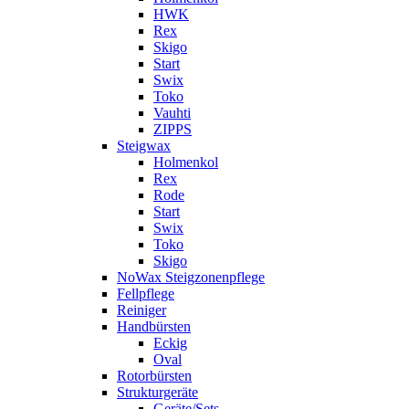
HWK
Rex
Skigo
Start
Swix
Toko
Vauhti
ZIPPS
Steigwax
Holmenkol
Rex
Rode
Start
Swix
Toko
Skigo
NoWax Steigzonenpflege
Fellpflege
Reiniger
Handbürsten
Eckig
Oval
Rotorbürsten
Strukturgeräte
Geräte/Sets