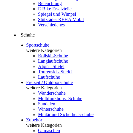
Beleuchtung
E Bike Ersatzteile
Spiegel und Wimpel
Stützräder REHA Mobil
Verschiedenes
Schuhe
Sportschuhe
weitere Kategorien
Rollski -Schuhe
Langlaufschuhe
Alpin - Stiefel
Tourenski - Stiefel
Laufschuhe
Freizeit-/ Outdoorschuhe
weitere Kategorien
Wanderschuhe
Multifunktions- Schuhe
Sandalen
Winterschuhe
Militär und Sicherheitsschuhe
Zubehör
weitere Kategorien
Gamaschen