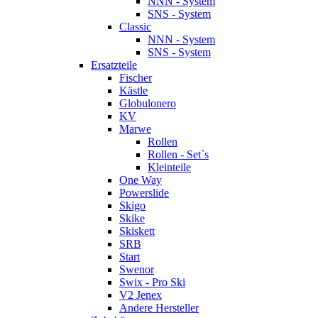
NNN - System
SNS - System
Classic
NNN - System
SNS - System
Ersatzteile
Fischer
Kästle
Globulonero
KV
Marwe
Rollen
Rollen - Set`s
Kleinteile
One Way
Powerslide
Skigo
Skike
Skiskett
SRB
Start
Swenor
Swix - Pro Ski
V2 Jenex
Andere Hersteller