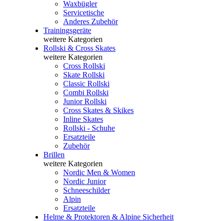
Waxbügler
Servicetische
Anderes Zubehör
Trainingsgeräte
weitere Kategorien
Rollski & Cross Skates
weitere Kategorien
Cross Rollski
Skate Rollski
Classic Rollski
Combi Rollski
Junior Rollski
Cross Skates & Skikes
Inline Skates
Rollski - Schuhe
Ersatzteile
Zubehör
Brillen
weitere Kategorien
Nordic Men & Women
Nordic Junior
Schneeschilder
Alpin
Ersatzteile
Helme & Protektoren & Alpine Sicherheit