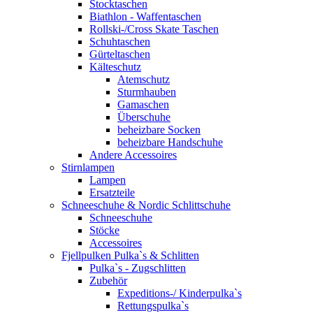
Stocktaschen
Biathlon - Waffentaschen
Rollski-/Cross Skate Taschen
Schuhtaschen
Gürteltaschen
Kälteschutz
Atemschutz
Sturmhauben
Gamaschen
Überschuhe
beheizbare Socken
beheizbare Handschuhe
Andere Accessoires
Stirnlampen
Lampen
Ersatzteile
Schneeschuhe & Nordic Schlittschuhe
Schneeschuhe
Stöcke
Accessoires
Fjellpulken Pulka`s & Schlitten
Pulka`s - Zugschlitten
Zubehör
Expeditions-/ Kinderpulka`s
Rettungspulka`s