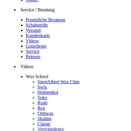
Service / Beratung
Persönliche Beratung
Schuhgröße
Versand
Kundenkarte
Videos
Gutscheine
Service
Retoure
Videos
Wax School
SportAlbert Wax Clips
Swix
Holmenkol
Toko
Rode
Rex
Optiwax
Skating
Classic
Verschiedenes