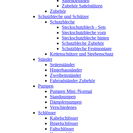
Sattelklemmen
Zubehör Sattelstützen
Zubehör
Schutzbleche und Schützer
Schutzbleche
Steckschutzblech - Sets
Steckschutzbleche vorn
Steckschutzbleche hinten
Schutzbleche Zubehör
Schutzbleche Festmontage
Kettenschützer und Strebenschutz
Ständer
Seitenständer
Hinterbauständer
Zweibeinständer
Fahrradständer Zubehör
Pumpen
Pumpen Mini /Normal
Standpumpen
Dämpferpumpen
Verschiedenes
Schlösser
Kabelschlösser
Bügelschlösser
Faltschlösser