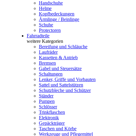
Handschuhe
Helme
Kopfbedeckungen
Ärmlinge / Beinlinge
Schuhe
Protectoren
Fahrradteile
weitere Kategorien
Bereifung und Schläuche
Laufräder
Kassetten & Antrieb
Bremsen
Gabel und Steuersätze
Schaltungen
Lenker, Griffe und Vorbauten
Sattel und Sattelstützen
Schutzbleche und Schützer
Ständer
Pumpen
Schlösser
Trinkflaschen
Elektronik
Gepäckträger
Taschen und Körbe
Werkzeuge und Pflegemittel