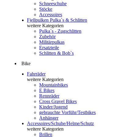
Schneeschuhe
Stöcke
Accessoires
Fjellpulken Pulka`s & Schlitten
weitere Kategorien
Pulka`s - Zugschlitten
Zubehör
Militärpulkas
Ersatzteile
Schlitten & Bob`s
Bike
Fahrräder
weitere Kategorien
Mountainbikes
E Bikes
Rennräder
Cross Gravel Bikes
Kinder/Jugend
gebrauchte Vorführ/Testbikes
Anhänger
Accessoires/Schuhe/Helme/Schutz
weitere Kategorien
Brillen