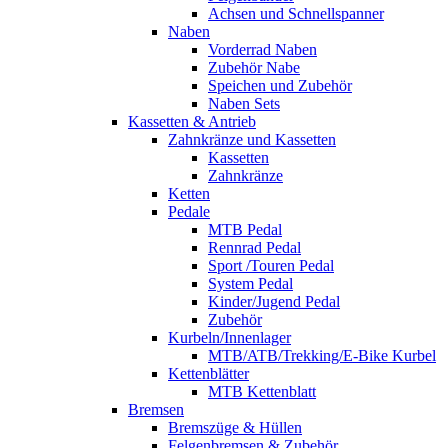
Achsen und Schnellspanner
Naben
Vorderrad Naben
Zubehör Nabe
Speichen und Zubehör
Naben Sets
Kassetten & Antrieb
Zahnkränze und Kassetten
Kassetten
Zahnkränze
Ketten
Pedale
MTB Pedal
Rennrad Pedal
Sport /Touren Pedal
System Pedal
Kinder/Jugend Pedal
Zubehör
Kurbeln/Innenlager
MTB/ATB/Trekking/E-Bike Kurbel
Kettenblätter
MTB Kettenblatt
Bremsen
Bremszüge & Hüllen
Felgenbremsen & Zubehör