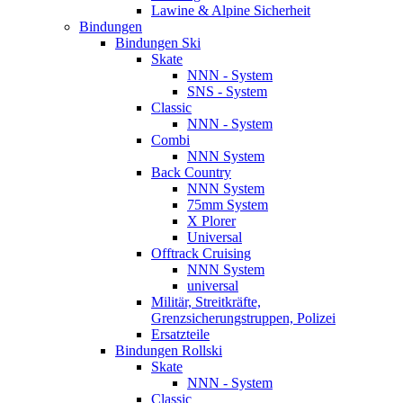
Lawine & Alpine Sicherheit
Bindungen
Bindungen Ski
Skate
NNN - System
SNS - System
Classic
NNN - System
Combi
NNN System
Back Country
NNN System
75mm System
X Plorer
Universal
Offtrack Cruising
NNN System
universal
Militär, Streitkräfte,
Grenzsicherungstruppen, Polizei
Ersatzteile
Bindungen Rollski
Skate
NNN - System
Classic