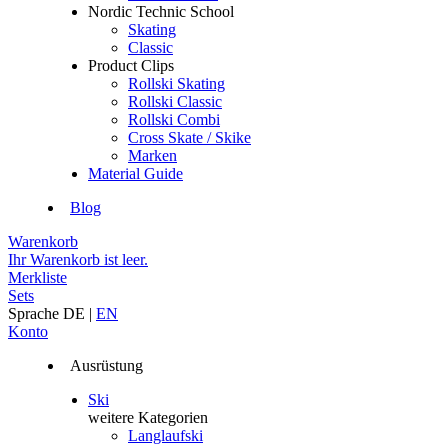
Nordic Technic School
Skating
Classic
Product Clips
Rollski Skating
Rollski Classic
Rollski Combi
Cross Skate / Skike
Marken
Material Guide
Blog
Warenkorb
Ihr Warenkorb ist leer.
Merkliste
Sets
Sprache
DE
|
EN
Konto
Ausrüstung
Ski
weitere Kategorien
Langlaufski