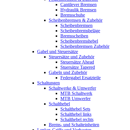
Cantilever Bremsen
Hydraulik Bremsen
Bremsschuhe
Scheibenbremsen & Zubehör
Scheibenbremsen
Scheibenbremsbeläge
Bremsscheiben
Scheibenbremshebel
Scheibenbremsen Zubehör
Gabel und Steuersätze
Steuersätze und Zubehör
Steuersätze Ahead
Stuersätze Tapered
Gabeln und Zubehör
Federgabel Ersatzteile
Schaltungen
Schaltwerke & Umwerfer
MTB Schaltwerk
MTB Umwerfer
Schalthebel
Schalthebel Sets
Schalthebel links
Schalthebel rechts
Brems- und Schalteinheiten
Lenker, Griffe und Vorbauten