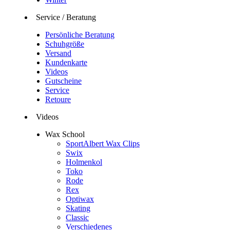
Service / Beratung
Persönliche Beratung
Schuhgröße
Versand
Kundenkarte
Videos
Gutscheine
Service
Retoure
Videos
Wax School
SportAlbert Wax Clips
Swix
Holmenkol
Toko
Rode
Rex
Optiwax
Skating
Classic
Verschiedenes