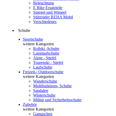
Beleuchtung
E Bike Ersatzteile
Spiegel und Wimpel
Stützräder REHA Mobil
Verschiedenes
Schuhe
Sportschuhe
weitere Kategorien
Rollski -Schuhe
Langlaufschuhe
Alpin - Stiefel
Tourenski - Stiefel
Laufschuhe
Freizeit-/ Outdoorschuhe
weitere Kategorien
Wanderschuhe
Multifunktions- Schuhe
Sandalen
Winterschuhe
Militär und Sicherheitsschuhe
Zubehör
weitere Kategorien
Gamaschen