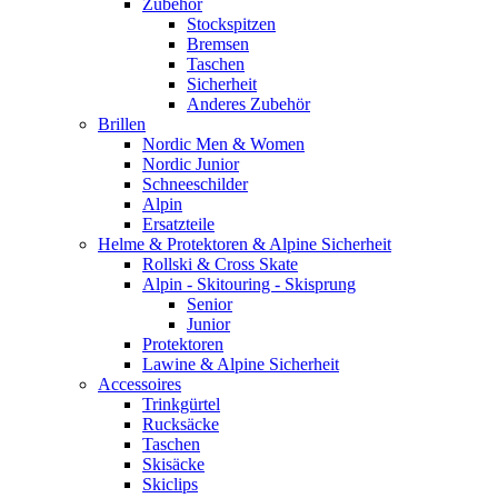
Zubehör
Stockspitzen
Bremsen
Taschen
Sicherheit
Anderes Zubehör
Brillen
Nordic Men & Women
Nordic Junior
Schneeschilder
Alpin
Ersatzteile
Helme & Protektoren & Alpine Sicherheit
Rollski & Cross Skate
Alpin - Skitouring - Skisprung
Senior
Junior
Protektoren
Lawine & Alpine Sicherheit
Accessoires
Trinkgürtel
Rucksäcke
Taschen
Skisäcke
Skiclips