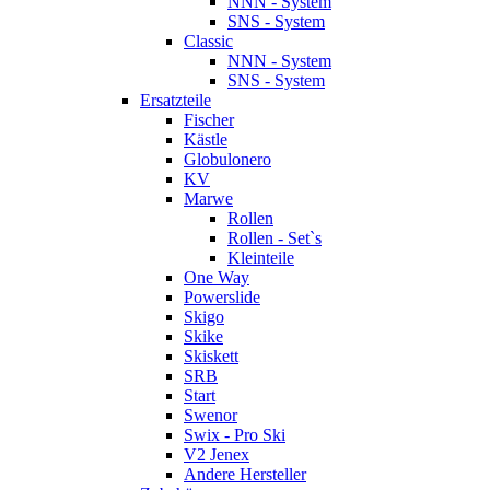
NNN - System
SNS - System
Classic
NNN - System
SNS - System
Ersatzteile
Fischer
Kästle
Globulonero
KV
Marwe
Rollen
Rollen - Set`s
Kleinteile
One Way
Powerslide
Skigo
Skike
Skiskett
SRB
Start
Swenor
Swix - Pro Ski
V2 Jenex
Andere Hersteller