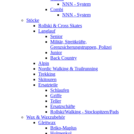
NNN - System
Combi
NNN - System
Stöcke
Rollski & Cross Skates
Langlauf
Senior
Militär, Streitkräfte,
Grenzsicherungstruppen, Polizei
Junior
Back Country
Alpin
Nordic Walking & Trailrunning
Trekking
Skitouren
Ersatzteile
Schlaufen
Griffe
Teller
Ersatzschäfte
Rollski/Walking - Stockspitzen/Pads
Wax & Waxzubehör
Gleitwax
Briko-Maplus
Holmenkol