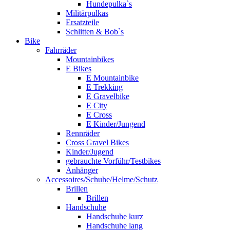
Hundepulka`s
Militärpulkas
Ersatzteile
Schlitten & Bob`s
Bike
Fahrräder
Mountainbikes
E Bikes
E Mountainbike
E Trekking
E Gravelbike
E City
E Cross
E Kinder/Jungend
Rennräder
Cross Gravel Bikes
Kinder/Jugend
gebrauchte Vorführ/Testbikes
Anhänger
Accessoires/Schuhe/Helme/Schutz
Brillen
Brillen
Handschuhe
Handschuhe kurz
Handschuhe lang