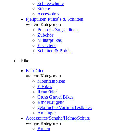
Schneeschuhe
Stöcke
Accessoires
Fjellpulken Pulka`s & Schlitten
weitere Kategorien
Pulka`s - Zugschlitten
Zubehör
Militärpulkas
Ersatzteile
Schlitten & Bob`s
Bike
Fahrräder
weitere Kategorien
Mountainbikes
E Bikes
Rennräder
Cross Gravel Bikes
Kinder/Jugend
gebrauchte Vorführ/Testbikes
Anhänger
Accessoires/Schuhe/Helme/Schutz
weitere Kategorien
Brillen