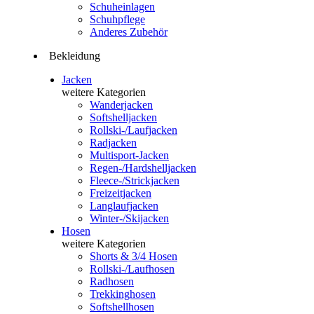
Schuheinlagen
Schuhpflege
Anderes Zubehör
Bekleidung
Jacken
weitere Kategorien
Wanderjacken
Softshelljacken
Rollski-/Laufjacken
Radjacken
Multisport-Jacken
Regen-/Hardshelljacken
Fleece-/Strickjacken
Freizeitjacken
Langlaufjacken
Winter-/Skijacken
Hosen
weitere Kategorien
Shorts & 3/4 Hosen
Rollski-/Laufhosen
Radhosen
Trekkinghosen
Softshellhosen