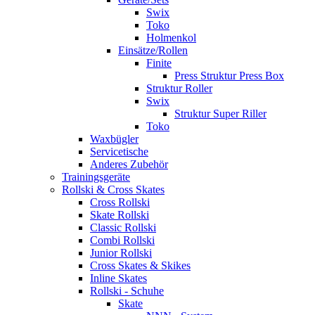
Swix
Toko
Holmenkol
Einsätze/Rollen
Finite
Press Struktur Press Box
Struktur Roller
Swix
Struktur Super Riller
Toko
Waxbügler
Servicetische
Anderes Zubehör
Trainingsgeräte
Rollski & Cross Skates
Cross Rollski
Skate Rollski
Classic Rollski
Combi Rollski
Junior Rollski
Cross Skates & Skikes
Inline Skates
Rollski - Schuhe
Skate