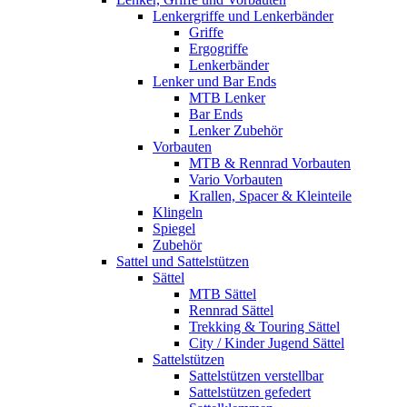
Lenkergriffe und Lenkerbänder
Griffe
Ergogriffe
Lenkerbänder
Lenker und Bar Ends
MTB Lenker
Bar Ends
Lenker Zubehör
Vorbauten
MTB & Rennrad Vorbauten
Vario Vorbauten
Krallen, Spacer & Kleinteile
Klingeln
Spiegel
Zubehör
Sattel und Sattelstützen
Sättel
MTB Sättel
Rennrad Sättel
Trekking & Touring Sättel
City / Kinder Jugend Sättel
Sattelstützen
Sattelstützen verstellbar
Sattelstützen gefedert