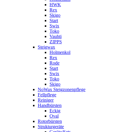
HWK
Rex
Skigo
Start
Swix
Toko
Vauhti
ZIPPS
Steigwax
Holmenkol
Rex
Rode
Start
Swix
Toko
Skigo
NoWax Steigzonenpflege
Fellpflege
Reiniger
Handbürsten
Eckig
Oval
Rotorbürsten
Strukturgeräte
Geräte/Sets