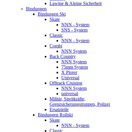
Lawine & Alpine Sicherheit
Bindungen
Bindungen Ski
Skate
NNN - System
SNS - System
Classic
NNN - System
Combi
NNN System
Back Country
NNN System
75mm System
X Plorer
Universal
Offtrack Cruising
NNN System
universal
Militär, Streitkräfte,
Grenzsicherungstruppen, Polizei
Ersatzteile
Bindungen Rollski
Skate
NNN - System
Classic