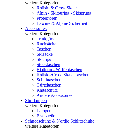
weitere Kategorien
Rollski & Cross Skate
Alpin - Skitouring - Skisprung
Protektoren
Lawine & Alpine Sicherheit
Accessoires
weitere Kategorien
Trinkgürtel
Rucksäcke
Taschen
Skisäcke
Skiclips
Stocktaschen
Biathlon - Waffentaschen
Rollski-/Cross Skate Taschen
Schuhtaschen
Gürteltaschen
Kälteschutz
Andere Accessoires
Stirnlampen
weitere Kategorien
Lampen
Ersatzteile
Schneeschuhe & Nordic Schlittschuhe
weitere Kategorien