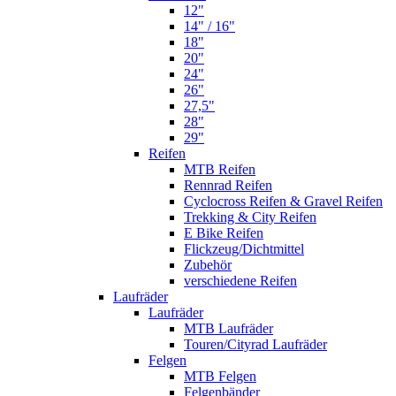
12"
14" / 16"
18"
20"
24"
26"
27,5"
28"
29"
Reifen
MTB Reifen
Rennrad Reifen
Cyclocross Reifen & Gravel Reifen
Trekking & City Reifen
E Bike Reifen
Flickzeug/Dichtmittel
Zubehör
verschiedene Reifen
Laufräder
Laufräder
MTB Laufräder
Touren/Cityrad Laufräder
Felgen
MTB Felgen
Felgenbänder