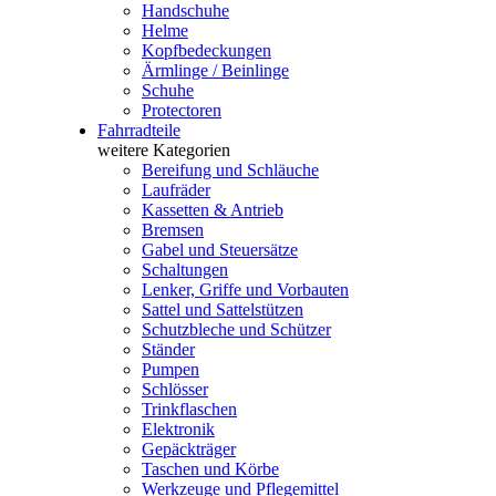
Handschuhe
Helme
Kopfbedeckungen
Ärmlinge / Beinlinge
Schuhe
Protectoren
Fahrradteile
weitere Kategorien
Bereifung und Schläuche
Laufräder
Kassetten & Antrieb
Bremsen
Gabel und Steuersätze
Schaltungen
Lenker, Griffe und Vorbauten
Sattel und Sattelstützen
Schutzbleche und Schützer
Ständer
Pumpen
Schlösser
Trinkflaschen
Elektronik
Gepäckträger
Taschen und Körbe
Werkzeuge und Pflegemittel