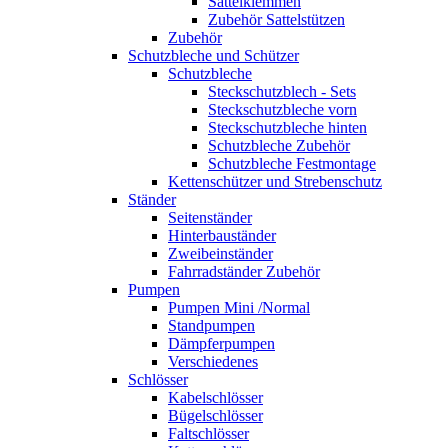
Sattelklemmen
Zubehör Sattelstützen
Zubehör
Schutzbleche und Schützer
Schutzbleche
Steckschutzblech - Sets
Steckschutzbleche vorn
Steckschutzbleche hinten
Schutzbleche Zubehör
Schutzbleche Festmontage
Kettenschützer und Strebenschutz
Ständer
Seitenständer
Hinterbauständer
Zweibeinständer
Fahrradständer Zubehör
Pumpen
Pumpen Mini /Normal
Standpumpen
Dämpferpumpen
Verschiedenes
Schlösser
Kabelschlösser
Bügelschlösser
Faltschlösser