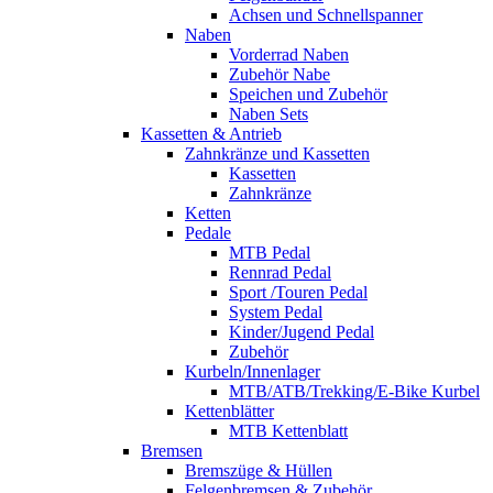
Achsen und Schnellspanner
Naben
Vorderrad Naben
Zubehör Nabe
Speichen und Zubehör
Naben Sets
Kassetten & Antrieb
Zahnkränze und Kassetten
Kassetten
Zahnkränze
Ketten
Pedale
MTB Pedal
Rennrad Pedal
Sport /Touren Pedal
System Pedal
Kinder/Jugend Pedal
Zubehör
Kurbeln/Innenlager
MTB/ATB/Trekking/E-Bike Kurbel
Kettenblätter
MTB Kettenblatt
Bremsen
Bremszüge & Hüllen
Felgenbremsen & Zubehör