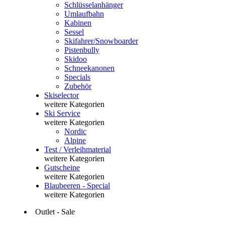
Schlüsselanhänger
Umlaufbahn
Kabinen
Sessel
Skifahrer/Snowboarder
Pistenbully
Skidoo
Schneekanonen
Specials
Zubehör
Skiselector
weitere Kategorien
Ski Service
weitere Kategorien
Nordic
Alpine
Test / Verleihmaterial
weitere Kategorien
Gutscheine
weitere Kategorien
Blaubeeren - Special
weitere Kategorien
Outlet - Sale