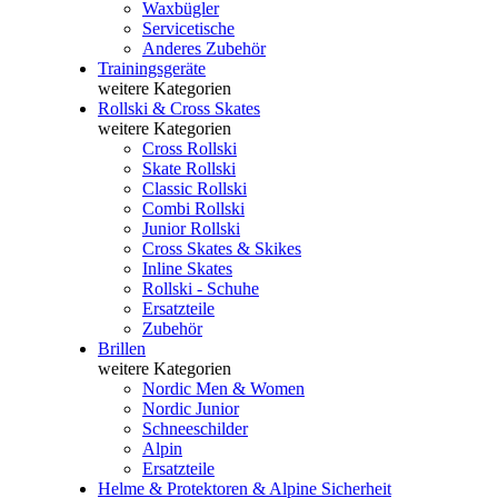
Waxbügler
Servicetische
Anderes Zubehör
Trainingsgeräte
weitere Kategorien
Rollski & Cross Skates
weitere Kategorien
Cross Rollski
Skate Rollski
Classic Rollski
Combi Rollski
Junior Rollski
Cross Skates & Skikes
Inline Skates
Rollski - Schuhe
Ersatzteile
Zubehör
Brillen
weitere Kategorien
Nordic Men & Women
Nordic Junior
Schneeschilder
Alpin
Ersatzteile
Helme & Protektoren & Alpine Sicherheit