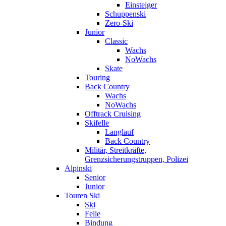
Einsteiger
Schuppenski
Zero-Ski
Junior
Classic
Wachs
NoWachs
Skate
Touring
Back Country
Wachs
NoWachs
Offtrack Cruising
Skifelle
Langlauf
Back Country
Militär, Streitkräfte,
Grenzsicherungstruppen, Polizei
Alpinski
Senior
Junior
Touren Ski
Ski
Felle
Bindung