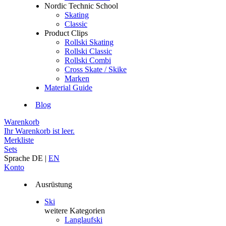
Nordic Technic School
Skating
Classic
Product Clips
Rollski Skating
Rollski Classic
Rollski Combi
Cross Skate / Skike
Marken
Material Guide
Blog
Warenkorb
Ihr Warenkorb ist leer.
Merkliste
Sets
Sprache
DE
|
EN
Konto
Ausrüstung
Ski
weitere Kategorien
Langlaufski