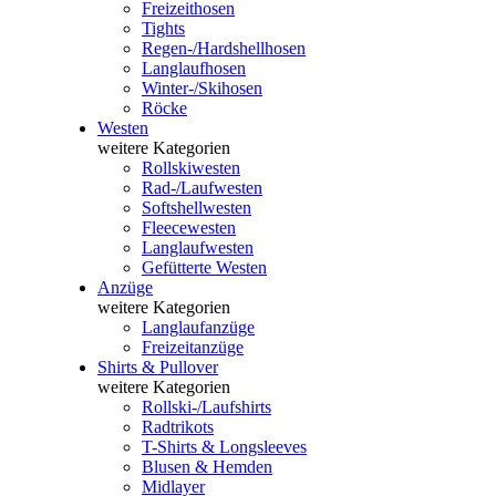
Freizeithosen
Tights
Regen-/Hardshellhosen
Langlaufhosen
Winter-/Skihosen
Röcke
Westen
weitere Kategorien
Rollskiwesten
Rad-/Laufwesten
Softshellwesten
Fleecewesten
Langlaufwesten
Gefütterte Westen
Anzüge
weitere Kategorien
Langlaufanzüge
Freizeitanzüge
Shirts & Pullover
weitere Kategorien
Rollski-/Laufshirts
Radtrikots
T-Shirts & Longsleeves
Blusen & Hemden
Midlayer