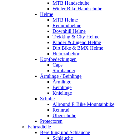
MTB Handschuhe
Winter Bike Handschuhe
Helme
MTB Helme
Rennradhelme
Downhill Helme
Trekking & City Helme
Kinder & Jugend Helme
Dirt Bike & BMX Helme
Helmzubehör
Kopfbedeckungen
Caps
Stirnbänder
Ärmlinge / Beinlinge
Ärmlinge
Beinlinge
Knielinge
Schuhe
Allround E-Bike Mountainbike
Rennrad
Überschuhe
Protectoren
Fahrradteile
Bereifung und Schläuche
Schläuche