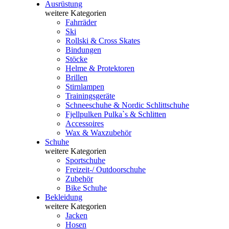
Ausrüstung
weitere Kategorien
Fahrräder
Ski
Rollski & Cross Skates
Bindungen
Stöcke
Helme & Protektoren
Brillen
Stirnlampen
Trainingsgeräte
Schneeschuhe & Nordic Schlittschuhe
Fjellpulken Pulka`s & Schlitten
Accessoires
Wax & Waxzubehör
Schuhe
weitere Kategorien
Sportschuhe
Freizeit-/ Outdoorschuhe
Zubehör
Bike Schuhe
Bekleidung
weitere Kategorien
Jacken
Hosen