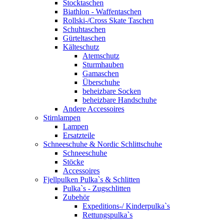
Stocktaschen
Biathlon - Waffentaschen
Rollski-/Cross Skate Taschen
Schuhtaschen
Gürteltaschen
Kälteschutz
Atemschutz
Sturmhauben
Gamaschen
Überschuhe
beheizbare Socken
beheizbare Handschuhe
Andere Accessoires
Stirnlampen
Lampen
Ersatzteile
Schneeschuhe & Nordic Schlittschuhe
Schneeschuhe
Stöcke
Accessoires
Fjellpulken Pulka`s & Schlitten
Pulka`s - Zugschlitten
Zubehör
Expeditions-/ Kinderpulka`s
Rettungspulka`s