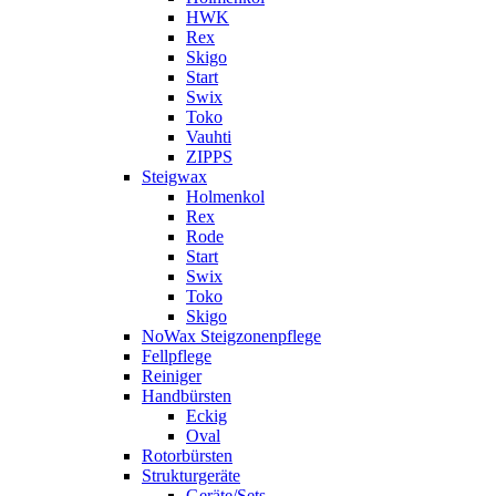
HWK
Rex
Skigo
Start
Swix
Toko
Vauhti
ZIPPS
Steigwax
Holmenkol
Rex
Rode
Start
Swix
Toko
Skigo
NoWax Steigzonenpflege
Fellpflege
Reiniger
Handbürsten
Eckig
Oval
Rotorbürsten
Strukturgeräte
Geräte/Sets