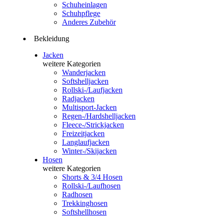
Schuheinlagen
Schuhpflege
Anderes Zubehör
Bekleidung
Jacken
weitere Kategorien
Wanderjacken
Softshelljacken
Rollski-/Laufjacken
Radjacken
Multisport-Jacken
Regen-/Hardshelljacken
Fleece-/Strickjacken
Freizeitjacken
Langlaufjacken
Winter-/Skijacken
Hosen
weitere Kategorien
Shorts & 3/4 Hosen
Rollski-/Laufhosen
Radhosen
Trekkinghosen
Softshellhosen