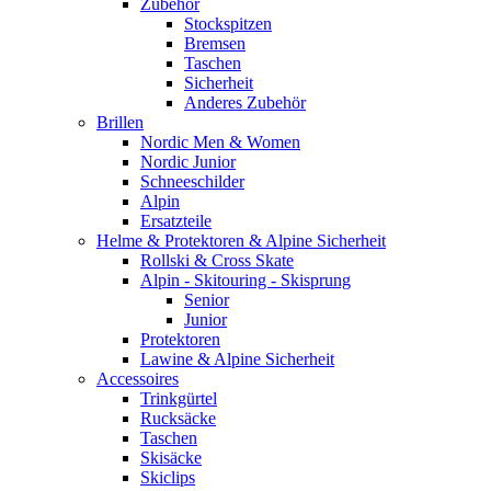
Zubehör
Stockspitzen
Bremsen
Taschen
Sicherheit
Anderes Zubehör
Brillen
Nordic Men & Women
Nordic Junior
Schneeschilder
Alpin
Ersatzteile
Helme & Protektoren & Alpine Sicherheit
Rollski & Cross Skate
Alpin - Skitouring - Skisprung
Senior
Junior
Protektoren
Lawine & Alpine Sicherheit
Accessoires
Trinkgürtel
Rucksäcke
Taschen
Skisäcke
Skiclips