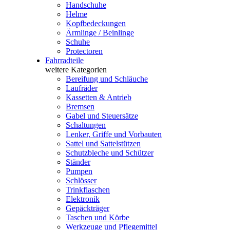
Handschuhe
Helme
Kopfbedeckungen
Ärmlinge / Beinlinge
Schuhe
Protectoren
Fahrradteile
weitere Kategorien
Bereifung und Schläuche
Laufräder
Kassetten & Antrieb
Bremsen
Gabel und Steuersätze
Schaltungen
Lenker, Griffe und Vorbauten
Sattel und Sattelstützen
Schutzbleche und Schützer
Ständer
Pumpen
Schlösser
Trinkflaschen
Elektronik
Gepäckträger
Taschen und Körbe
Werkzeuge und Pflegemittel