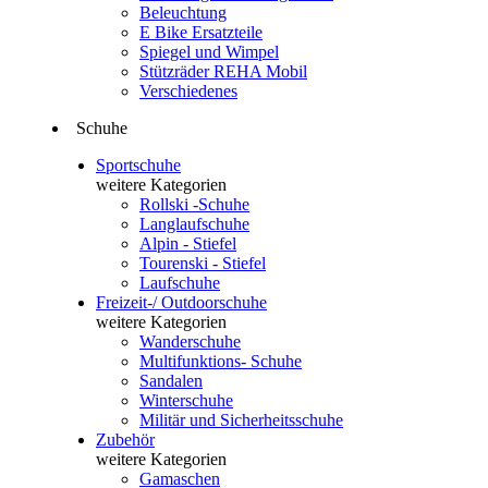
Beleuchtung
E Bike Ersatzteile
Spiegel und Wimpel
Stützräder REHA Mobil
Verschiedenes
Schuhe
Sportschuhe
weitere Kategorien
Rollski -Schuhe
Langlaufschuhe
Alpin - Stiefel
Tourenski - Stiefel
Laufschuhe
Freizeit-/ Outdoorschuhe
weitere Kategorien
Wanderschuhe
Multifunktions- Schuhe
Sandalen
Winterschuhe
Militär und Sicherheitsschuhe
Zubehör
weitere Kategorien
Gamaschen