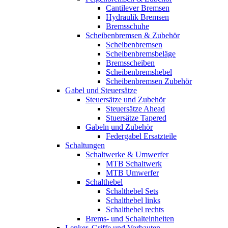
Cantilever Bremsen
Hydraulik Bremsen
Bremsschuhe
Scheibenbremsen & Zubehör
Scheibenbremsen
Scheibenbremsbeläge
Bremsscheiben
Scheibenbremshebel
Scheibenbremsen Zubehör
Gabel und Steuersätze
Steuersätze und Zubehör
Steuersätze Ahead
Stuersätze Tapered
Gabeln und Zubehör
Federgabel Ersatzteile
Schaltungen
Schaltwerke & Umwerfer
MTB Schaltwerk
MTB Umwerfer
Schalthebel
Schalthebel Sets
Schalthebel links
Schalthebel rechts
Brems- und Schalteinheiten
Lenker, Griffe und Vorbauten