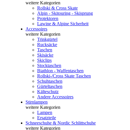
weitere Kategorien
Rollski & Cross Skate
Alpin - Skitouring - Skisprung
Protektoren
Lawine & Alpine Sicherheit
Accessoires
weitere Kategorien
Trinkgürtel
Rucksäcke
Taschen
Skisäcke
Skiclips
Stocktaschen
Biathlon - Waffentaschen
Rollski-/Cross Skate Taschen
Schuhtaschen
Gürteltaschen
Kälteschutz
Andere Accessoires
Stirnlampen
weitere Kategorien
Lampen
Ersatzteile
Schneeschuhe & Nordic Schlittschuhe
weitere Kategorien