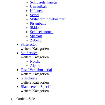
Schlüsselanhänger
Umlaufbahn
Kabinen
Sessel
Skifahrer/Snowboarder
Pistenbully
Skidoo
Schneekanonen
Specials
Zubehör
Skiselector
weitere Kategorien
Ski Service
weitere Kategorien
Nordic
Alpine
Test / Verleihmaterial
weitere Kategorien
Gutscheine
weitere Kategorien
Blaubeeren - Special
weitere Kategorien
Outlet - Sale