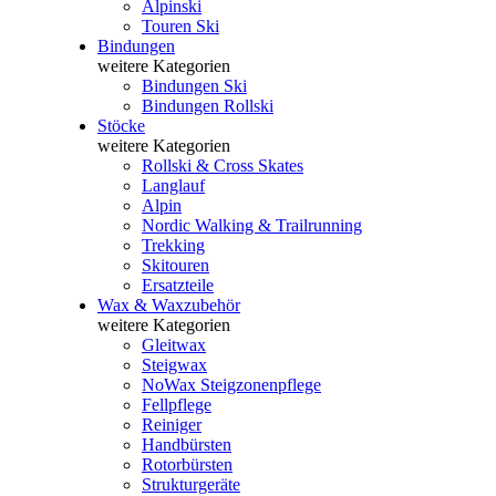
Alpinski
Touren Ski
Bindungen
weitere Kategorien
Bindungen Ski
Bindungen Rollski
Stöcke
weitere Kategorien
Rollski & Cross Skates
Langlauf
Alpin
Nordic Walking & Trailrunning
Trekking
Skitouren
Ersatzteile
Wax & Waxzubehör
weitere Kategorien
Gleitwax
Steigwax
NoWax Steigzonenpflege
Fellpflege
Reiniger
Handbürsten
Rotorbürsten
Strukturgeräte