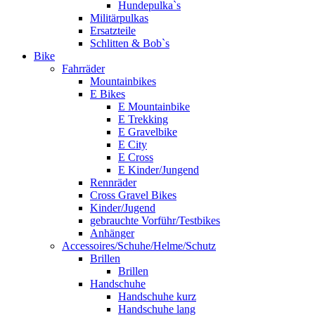
Hundepulka`s
Militärpulkas
Ersatzteile
Schlitten & Bob`s
Bike
Fahrräder
Mountainbikes
E Bikes
E Mountainbike
E Trekking
E Gravelbike
E City
E Cross
E Kinder/Jungend
Rennräder
Cross Gravel Bikes
Kinder/Jugend
gebrauchte Vorführ/Testbikes
Anhänger
Accessoires/Schuhe/Helme/Schutz
Brillen
Brillen
Handschuhe
Handschuhe kurz
Handschuhe lang