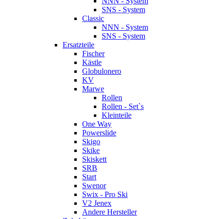
NNN - System
SNS - System
Classic
NNN - System
SNS - System
Ersatzteile
Fischer
Kästle
Globulonero
KV
Marwe
Rollen
Rollen - Set`s
Kleinteile
One Way
Powerslide
Skigo
Skike
Skiskett
SRB
Start
Swenor
Swix - Pro Ski
V2 Jenex
Andere Hersteller