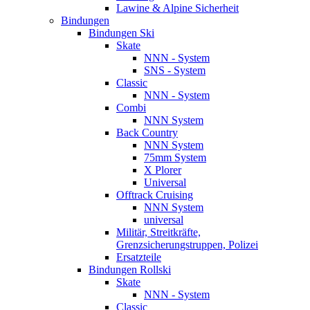
Lawine & Alpine Sicherheit
Bindungen
Bindungen Ski
Skate
NNN - System
SNS - System
Classic
NNN - System
Combi
NNN System
Back Country
NNN System
75mm System
X Plorer
Universal
Offtrack Cruising
NNN System
universal
Militär, Streitkräfte,
Grenzsicherungstruppen, Polizei
Ersatzteile
Bindungen Rollski
Skate
NNN - System
Classic