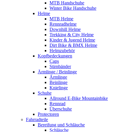
MTB Handschuhe
Winter Bike Handschuhe
Helme
MTB Helme
Rennradhelme
Downhill Helme
Trekking & City Helme
Kinder & Jugend Helme
Dirt Bike & BMX Helme
Helmzubehör
Kopfbedeckungen
Caps
Stirnbänder
Ärmlinge / Beinlinge
Ärmlinge
Beinlinge
Knielinge
Schuhe
Allround E-Bike Mountainbike
Rennrad
Überschuhe
Protectoren
Fahrradteile
Bereifung und Schläuche
Schläuche