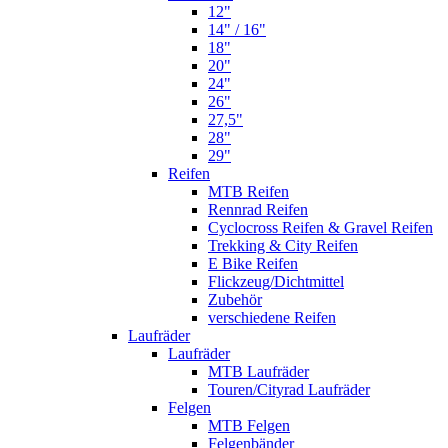
12"
14" / 16"
18"
20"
24"
26"
27,5"
28"
29"
Reifen
MTB Reifen
Rennrad Reifen
Cyclocross Reifen & Gravel Reifen
Trekking & City Reifen
E Bike Reifen
Flickzeug/Dichtmittel
Zubehör
verschiedene Reifen
Laufräder
Laufräder
MTB Laufräder
Touren/Cityrad Laufräder
Felgen
MTB Felgen
Felgenbänder