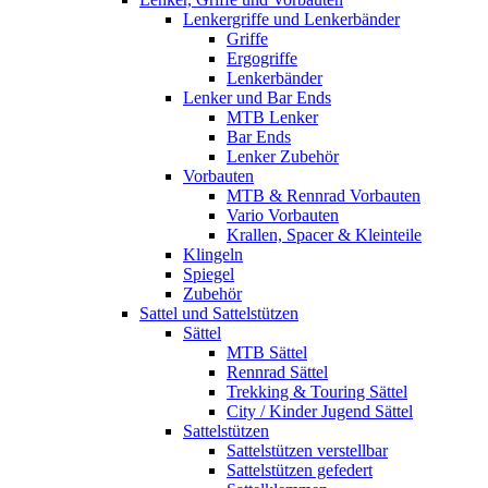
Lenkergriffe und Lenkerbänder
Griffe
Ergogriffe
Lenkerbänder
Lenker und Bar Ends
MTB Lenker
Bar Ends
Lenker Zubehör
Vorbauten
MTB & Rennrad Vorbauten
Vario Vorbauten
Krallen, Spacer & Kleinteile
Klingeln
Spiegel
Zubehör
Sattel und Sattelstützen
Sättel
MTB Sättel
Rennrad Sättel
Trekking & Touring Sättel
City / Kinder Jugend Sättel
Sattelstützen
Sattelstützen verstellbar
Sattelstützen gefedert