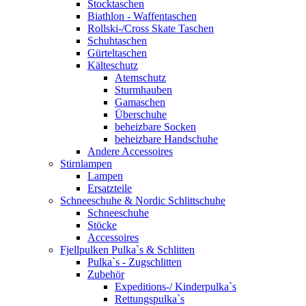
Stocktaschen
Biathlon - Waffentaschen
Rollski-/Cross Skate Taschen
Schuhtaschen
Gürteltaschen
Kälteschutz
Atemschutz
Sturmhauben
Gamaschen
Überschuhe
beheizbare Socken
beheizbare Handschuhe
Andere Accessoires
Stirnlampen
Lampen
Ersatzteile
Schneeschuhe & Nordic Schlittschuhe
Schneeschuhe
Stöcke
Accessoires
Fjellpulken Pulka`s & Schlitten
Pulka`s - Zugschlitten
Zubehör
Expeditions-/ Kinderpulka`s
Rettungspulka`s