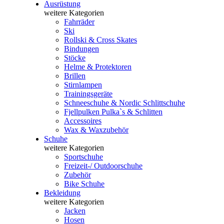
Ausrüstung
weitere Kategorien
Fahrräder
Ski
Rollski & Cross Skates
Bindungen
Stöcke
Helme & Protektoren
Brillen
Stirnlampen
Trainingsgeräte
Schneeschuhe & Nordic Schlittschuhe
Fjellpulken Pulka`s & Schlitten
Accessoires
Wax & Waxzubehör
Schuhe
weitere Kategorien
Sportschuhe
Freizeit-/ Outdoorschuhe
Zubehör
Bike Schuhe
Bekleidung
weitere Kategorien
Jacken
Hosen