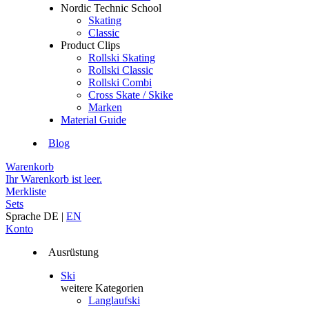
Nordic Technic School
Skating
Classic
Product Clips
Rollski Skating
Rollski Classic
Rollski Combi
Cross Skate / Skike
Marken
Material Guide
Blog
Warenkorb
Ihr Warenkorb ist leer.
Merkliste
Sets
Sprache
DE
|
EN
Konto
Ausrüstung
Ski
weitere Kategorien
Langlaufski