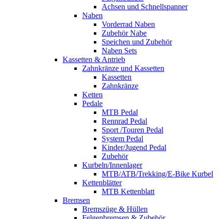
Achsen und Schnellspanner
Naben
Vorderrad Naben
Zubehör Nabe
Speichen und Zubehör
Naben Sets
Kassetten & Antrieb
Zahnkränze und Kassetten
Kassetten
Zahnkränze
Ketten
Pedale
MTB Pedal
Rennrad Pedal
Sport /Touren Pedal
System Pedal
Kinder/Jugend Pedal
Zubehör
Kurbeln/Innenlager
MTB/ATB/Trekking/E-Bike Kurbel
Kettenblätter
MTB Kettenblatt
Bremsen
Bremszüge & Hüllen
Felgenbremsen & Zubehör