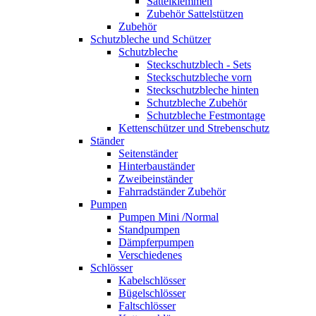
Sattelklemmen
Zubehör Sattelstützen
Zubehör
Schutzbleche und Schützer
Schutzbleche
Steckschutzblech - Sets
Steckschutzbleche vorn
Steckschutzbleche hinten
Schutzbleche Zubehör
Schutzbleche Festmontage
Kettenschützer und Strebenschutz
Ständer
Seitenständer
Hinterbauständer
Zweibeinständer
Fahrradständer Zubehör
Pumpen
Pumpen Mini /Normal
Standpumpen
Dämpferpumpen
Verschiedenes
Schlösser
Kabelschlösser
Bügelschlösser
Faltschlösser