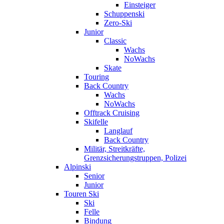
Einsteiger
Schuppenski
Zero-Ski
Junior
Classic
Wachs
NoWachs
Skate
Touring
Back Country
Wachs
NoWachs
Offtrack Cruising
Skifelle
Langlauf
Back Country
Militär, Streitkräfte,
Grenzsicherungstruppen, Polizei
Alpinski
Senior
Junior
Touren Ski
Ski
Felle
Bindung