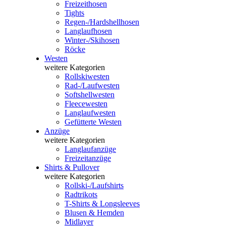
Freizeithosen
Tights
Regen-/Hardshellhosen
Langlaufhosen
Winter-/Skihosen
Röcke
Westen
weitere Kategorien
Rollskiwesten
Rad-/Laufwesten
Softshellwesten
Fleecewesten
Langlaufwesten
Gefütterte Westen
Anzüge
weitere Kategorien
Langlaufanzüge
Freizeitanzüge
Shirts & Pullover
weitere Kategorien
Rollski-/Laufshirts
Radtrikots
T-Shirts & Longsleeves
Blusen & Hemden
Midlayer