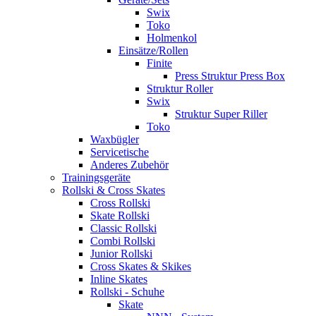
Swix
Toko
Holmenkol
Einsätze/Rollen
Finite
Press Struktur Press Box
Struktur Roller
Swix
Struktur Super Riller
Toko
Waxbügler
Servicetische
Anderes Zubehör
Trainingsgeräte
Rollski & Cross Skates
Cross Rollski
Skate Rollski
Classic Rollski
Combi Rollski
Junior Rollski
Cross Skates & Skikes
Inline Skates
Rollski - Schuhe
Skate