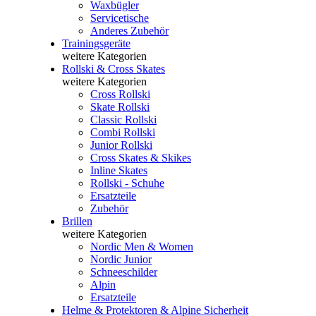
Waxbügler
Servicetische
Anderes Zubehör
Trainingsgeräte
weitere Kategorien
Rollski & Cross Skates
weitere Kategorien
Cross Rollski
Skate Rollski
Classic Rollski
Combi Rollski
Junior Rollski
Cross Skates & Skikes
Inline Skates
Rollski - Schuhe
Ersatzteile
Zubehör
Brillen
weitere Kategorien
Nordic Men & Women
Nordic Junior
Schneeschilder
Alpin
Ersatzteile
Helme & Protektoren & Alpine Sicherheit