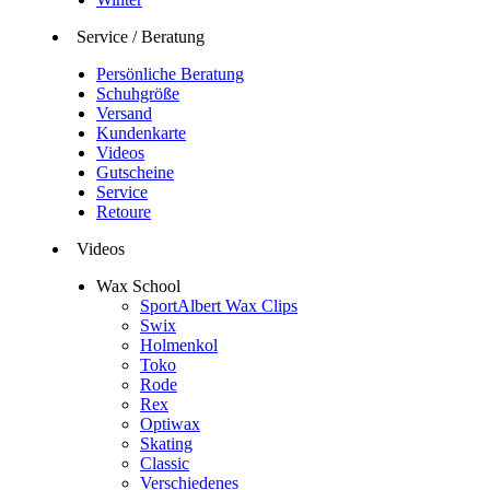
Service / Beratung
Persönliche Beratung
Schuhgröße
Versand
Kundenkarte
Videos
Gutscheine
Service
Retoure
Videos
Wax School
SportAlbert Wax Clips
Swix
Holmenkol
Toko
Rode
Rex
Optiwax
Skating
Classic
Verschiedenes