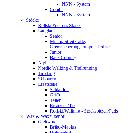
NNN - System
Combi
NNN - System
Stöcke
Rollski & Cross Skates
Langlauf
Senior
Militär, Streitkräfte,
Grenzsicherungstruppen, Polizei
Junior
Back Country
Alpin
Nordic Walking & Trailrunning
Trekking
Skitouren
Ersatzteile
Schlaufen
Griffe
Teller
Ersatzschäfte
Rollski/Walking - Stockspitzen/Pads
Wax & Waxzubehör
Gleitwax
Briko-Maplus
Holmenkol