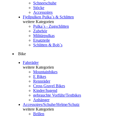
Schneeschuhe
Stöcke
Accessoires
Fjellpulken Pulka`s & Schlitten
weitere Kategorien
Pulka`s - Zugschlitten
Zubehör
Militärpulkas
Ersatzteile
Schlitten & Bob`s
Bike
Fahrräder
weitere Kategorien
Mountainbikes
E Bikes
Rennräder
Cross Gravel Bikes
Kinder/Jugend
gebrauchte Vorführ/Testbikes
Anhänger
Accessoires/Schuhe/Helme/Schutz
weitere Kategorien
Brillen