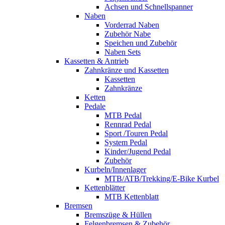
Achsen und Schnellspanner
Naben
Vorderrad Naben
Zubehör Nabe
Speichen und Zubehör
Naben Sets
Kassetten & Antrieb
Zahnkränze und Kassetten
Kassetten
Zahnkränze
Ketten
Pedale
MTB Pedal
Rennrad Pedal
Sport /Touren Pedal
System Pedal
Kinder/Jugend Pedal
Zubehör
Kurbeln/Innenlager
MTB/ATB/Trekking/E-Bike Kurbel
Kettenblätter
MTB Kettenblatt
Bremsen
Bremszüge & Hüllen
Felgenbremsen & Zubehör