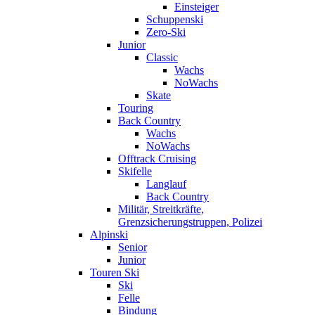
Einsteiger
Schuppenski
Zero-Ski
Junior
Classic
Wachs
NoWachs
Skate
Touring
Back Country
Wachs
NoWachs
Offtrack Cruising
Skifelle
Langlauf
Back Country
Militär, Streitkräfte,
Grenzsicherungstruppen, Polizei
Alpinski
Senior
Junior
Touren Ski
Ski
Felle
Bindung