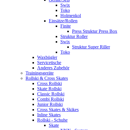
Swix
Toko
Holmenkol
Einsätze/Rollen
Finite
Press Struktur Press Box
Struktur Roller
Swix
Struktur Super Riller
Toko
Waxbügler
Servicetische
Anderes Zubehör
Trainingsgeräte
Rollski & Cross Skates
Cross Rollski
Skate Rollski
Classic Rollski
Combi Rollski
Junior Rollski
Cross Skates & Skikes
Inline Skates
Rollski - Schuhe
Skate