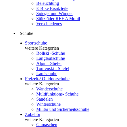
Beleuchtung
E Bike Ersatzteile
Spiegel und Wimpel
Stützräder REHA Mobil
Verschiedenes
Schuhe
Sportschuhe
weitere Kategorien
Rollski -Schuhe
Langlaufschuhe
Alpin - Stiefel
Tourenski - Stiefel
Laufschuhe
Freizeit-/ Outdoorschuhe
weitere Kategorien
Wanderschuhe
Multifunktions- Schuhe
Sandalen
Winterschuhe
Militär und Sicherheitsschuhe
Zubehör
weitere Kategorien
Gamaschen