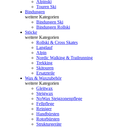
Alpinski
Touren Ski
Bindungen
weitere Kategorien
Bindungen Ski
Bindungen Rollski
Stöcke
weitere Kategorien
Rollski & Cross Skates
Langlauf
Alpin
Nordic Walking & Trailrunning
Trekking
Skitouren
Ersatzteile
Wax & Waxzubehör
weitere Kategorien
Gleitwax
Steigwax
NoWax Steigzonenpflege
Fellpflege
Reiniger
Handbürsten
Rotorbürsten
Strukturgeräte