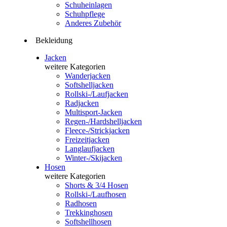
Schuheinlagen
Schuhpflege
Anderes Zubehör
Bekleidung
Jacken
weitere Kategorien
Wanderjacken
Softshelljacken
Rollski-/Laufjacken
Radjacken
Multisport-Jacken
Regen-/Hardshelljacken
Fleece-/Strickjacken
Freizeitjacken
Langlaufjacken
Winter-/Skijacken
Hosen
weitere Kategorien
Shorts & 3/4 Hosen
Rollski-/Laufhosen
Radhosen
Trekkinghosen
Softshellhosen