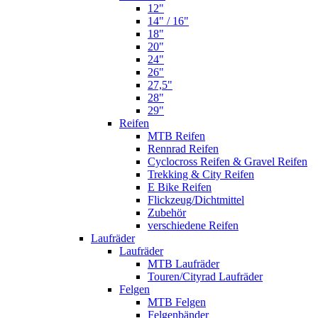
12"
14" / 16"
18"
20"
24"
26"
27,5"
28"
29"
Reifen
MTB Reifen
Rennrad Reifen
Cyclocross Reifen & Gravel Reifen
Trekking & City Reifen
E Bike Reifen
Flickzeug/Dichtmittel
Zubehör
verschiedene Reifen
Laufräder
Laufräder
MTB Laufräder
Touren/Cityrad Laufräder
Felgen
MTB Felgen
Felgenbänder