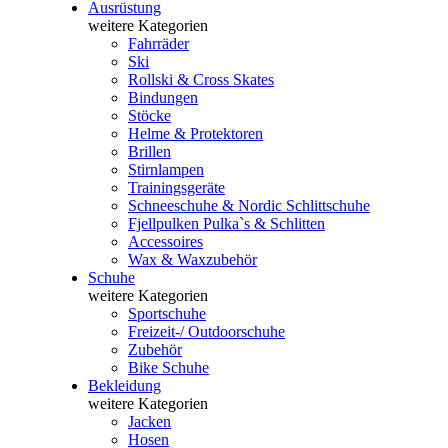
Ausrüstung
weitere Kategorien
Fahrräder
Ski
Rollski & Cross Skates
Bindungen
Stöcke
Helme & Protektoren
Brillen
Stirnlampen
Trainingsgeräte
Schneeschuhe & Nordic Schlittschuhe
Fjellpulken Pulka`s & Schlitten
Accessoires
Wax & Waxzubehör
Schuhe
weitere Kategorien
Sportschuhe
Freizeit-/ Outdoorschuhe
Zubehör
Bike Schuhe
Bekleidung
weitere Kategorien
Jacken
Hosen