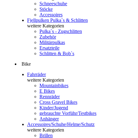
Schneeschuhe
Stöcke
Accessoires
Fjellpulken Pulka`s & Schlitten
weitere Kategorien
Pulka`s - Zugschlitten
Zubehör
Militärpulkas
Ersatzteile
Schlitten & Bob`s
Bike
Fahrräder
weitere Kategorien
Mountainbikes
E Bikes
Rennräder
Cross Gravel Bikes
Kinder/Jugend
gebrauchte Vorführ/Testbikes
Anhänger
Accessoires/Schuhe/Helme/Schutz
weitere Kategorien
Brillen