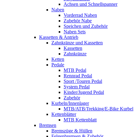
Achsen und Schnellspanner
Naben
Vorderrad Naben
Zubehör Nabe
Speichen und Zubehör
Naben Sets
Kassetten & Antrieb
Zahnkränze und Kassetten
Kassetten
Zahnkränze
Ketten
Pedale
MTB Pedal
Rennrad Pedal
Sport /Touren Pedal
System Pedal
Kinder/Jugend Pedal
Zubehör
Kurbeln/Innenlager
MTB/ATB/Trekking/E-Bike Kurbel
Kettenblätter
MTB Kettenblatt
Bremsen
Bremszüge & Hüllen
Felgenbremsen & Zubehör