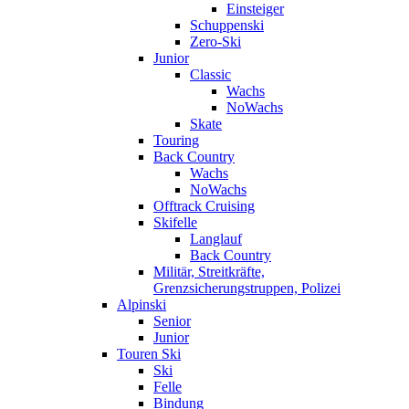
Einsteiger
Schuppenski
Zero-Ski
Junior
Classic
Wachs
NoWachs
Skate
Touring
Back Country
Wachs
NoWachs
Offtrack Cruising
Skifelle
Langlauf
Back Country
Militär, Streitkräfte,
Grenzsicherungstruppen, Polizei
Alpinski
Senior
Junior
Touren Ski
Ski
Felle
Bindung