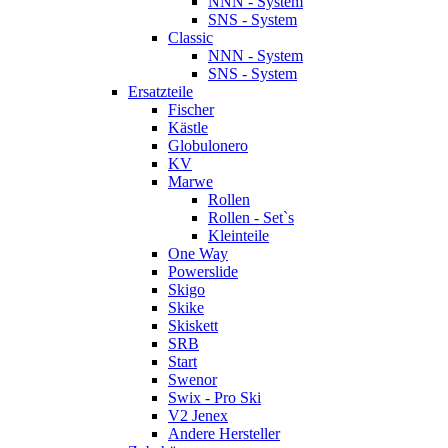
NNN - System
SNS - System
Classic
NNN - System
SNS - System
Ersatzteile
Fischer
Kästle
Globulonero
KV
Marwe
Rollen
Rollen - Set`s
Kleinteile
One Way
Powerslide
Skigo
Skike
Skiskett
SRB
Start
Swenor
Swix - Pro Ski
V2 Jenex
Andere Hersteller