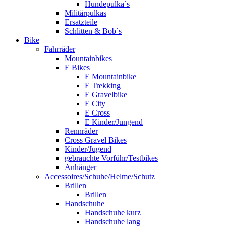
Hundepulka`s
Militärpulkas
Ersatzteile
Schlitten & Bob`s
Bike
Fahrräder
Mountainbikes
E Bikes
E Mountainbike
E Trekking
E Gravelbike
E City
E Cross
E Kinder/Jungend
Rennräder
Cross Gravel Bikes
Kinder/Jugend
gebrauchte Vorführ/Testbikes
Anhänger
Accessoires/Schuhe/Helme/Schutz
Brillen
Brillen
Handschuhe
Handschuhe kurz
Handschuhe lang