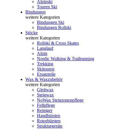
Alpinski
Touren Ski
Bindungen
weitere Kategorien
Bindungen Ski
Bindungen Rollski
Stöcke
weitere Kategorien
Rollski & Cross Skates
Langlauf
Alpin
Nordic Walking & Trailrunning
Trekking
Skitouren
Ersatzteile
Wax & Waxzubehör
weitere Kategorien
Gleitwax
Steigwax
NoWax Steigzonenpflege
Fellpflege
Reiniger
Handbürsten
Rotorbürsten
Strukturgeräte