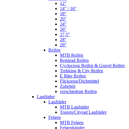
12"
14" / 16"
18"
20"
24"
26"
27,5"
28"
29"
Reifen
MTB Reifen
Rennrad Reifen
Cyclocross Reifen & Gravel Reifen
Trekking & City Reifen
E Bike Reifen
Flickzeug/Dichtmittel
Zubehör
verschiedene Reifen
Laufräder
Laufräder
MTB Laufräder
Touren/Cityrad Laufräder
Felgen
MTB Felgen
Felgenbänder