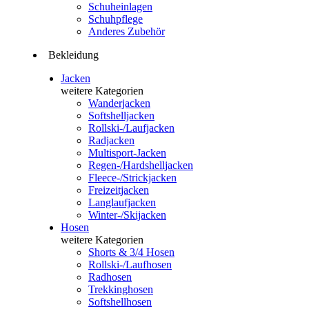
Schuheinlagen
Schuhpflege
Anderes Zubehör
Bekleidung
Jacken
weitere Kategorien
Wanderjacken
Softshelljacken
Rollski-/Laufjacken
Radjacken
Multisport-Jacken
Regen-/Hardshelljacken
Fleece-/Strickjacken
Freizeitjacken
Langlaufjacken
Winter-/Skijacken
Hosen
weitere Kategorien
Shorts & 3/4 Hosen
Rollski-/Laufhosen
Radhosen
Trekkinghosen
Softshellhosen