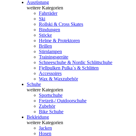
Ausrüstung
weitere Kategorien
Fahrräder
Ski
Rollski & Cross Skates
Bindungen
Stöcke
Helme & Protektoren
Brillen
Stirnlampen
Trainingsgeräte
Schneeschuhe & Nordic Schlittschuhe
Fjellpulken Pulka`s & Schlitten
Accessoires
Wax & Waxzubehör
Schuhe
weitere Kategorien
Sportschuhe
Freizeit-/ Outdoorschuhe
Zubehör
Bike Schuhe
Bekleidung
weitere Kategorien
Jacken
Hosen