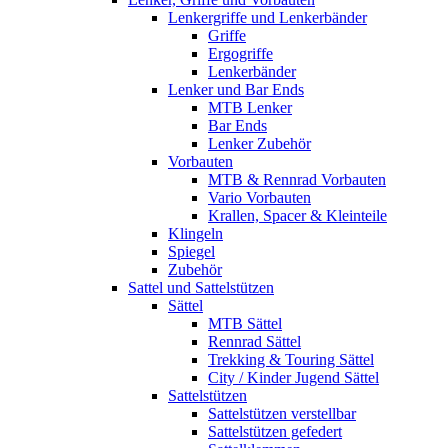
Lenkergriffe und Lenkerbänder
Griffe
Ergogriffe
Lenkerbänder
Lenker und Bar Ends
MTB Lenker
Bar Ends
Lenker Zubehör
Vorbauten
MTB & Rennrad Vorbauten
Vario Vorbauten
Krallen, Spacer & Kleinteile
Klingeln
Spiegel
Zubehör
Sattel und Sattelstützen
Sättel
MTB Sättel
Rennrad Sättel
Trekking & Touring Sättel
City / Kinder Jugend Sättel
Sattelstützen
Sattelstützen verstellbar
Sattelstützen gefedert