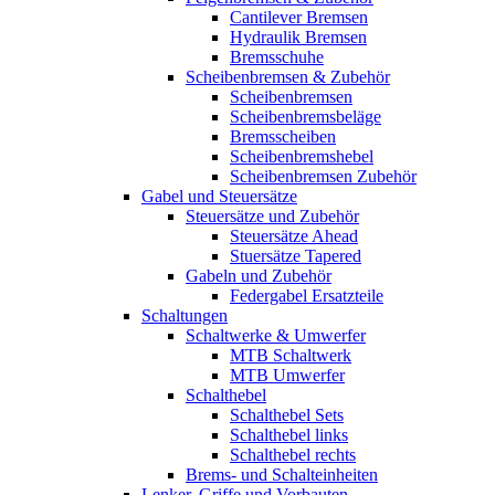
Cantilever Bremsen
Hydraulik Bremsen
Bremsschuhe
Scheibenbremsen & Zubehör
Scheibenbremsen
Scheibenbremsbeläge
Bremsscheiben
Scheibenbremshebel
Scheibenbremsen Zubehör
Gabel und Steuersätze
Steuersätze und Zubehör
Steuersätze Ahead
Stuersätze Tapered
Gabeln und Zubehör
Federgabel Ersatzteile
Schaltungen
Schaltwerke & Umwerfer
MTB Schaltwerk
MTB Umwerfer
Schalthebel
Schalthebel Sets
Schalthebel links
Schalthebel rechts
Brems- und Schalteinheiten
Lenker, Griffe und Vorbauten