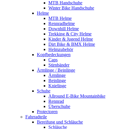
MTB Handschuhe
Winter Bike Handschuhe
Helme
MTB Helme
Rennradhelme
Downhill Helme
Trekking & City Helme
Kinder & Jugend Helme
Dirt Bike & BMX Helme
Helmzubehör
Kopfbedeckungen
Caps
Stirnbänder
Ärmlinge / Beinlinge
Ärmlinge
Beinlinge
Knielinge
Schuhe
Allround E-Bike Mountainbike
Rennrad
Überschuhe
Protectoren
Fahrradteile
Bereifung und Schläuche
Schläuche