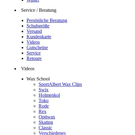
Service / Beratung
Persönliche Beratung
Schuhgröße
Versand
Kundenkarte
Videos
Gutscheine
Service
Retoure
Videos
Wax School
SportAlbert Wax Clips
Swix
Holmenkol
Toko
Rode
Rex
Optiwax
Skating
Classic
Verschiedenes