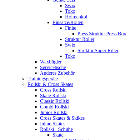
Swix
Toko
Holmenkol
Einsätze/Rollen
Finite
Press Struktur Press Box
Struktur Roller
Swix
Struktur Super Riller
Toko
Waxbügler
Servicetische
Anderes Zubehör
Trainingsgeräte
Rollski & Cross Skates
Cross Rollski
Skate Rollski
Classic Rollski
Combi Rollski
Junior Rollski
Cross Skates & Skikes
Inline Skates
Rollski - Schuhe
Skate