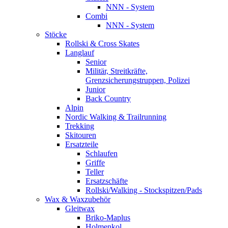
NNN - System
Combi
NNN - System
Stöcke
Rollski & Cross Skates
Langlauf
Senior
Militär, Streitkräfte,
Grenzsicherungstruppen, Polizei
Junior
Back Country
Alpin
Nordic Walking & Trailrunning
Trekking
Skitouren
Ersatzteile
Schlaufen
Griffe
Teller
Ersatzschäfte
Rollski/Walking - Stockspitzen/Pads
Wax & Waxzubehör
Gleitwax
Briko-Maplus
Holmenkol