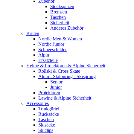
Zubehör
Stockspitzen
Bremsen
Taschen
Sicherheit
Anderes Zubehör
Brillen
Nordic Men & Women
Nordic Junior
Schneeschilder
Alpin
Ersatzteile
Helme & Protektoren & Alpine Sicherheit
Rollski & Cross Skate
Alpin - Skitouring - Skisprung
Senior
Junior
Protektoren
Lawine & Alpine Sicherheit
Accessoires
Trinkgürtel
Rucksäcke
Taschen
Skisäcke
Skiclips