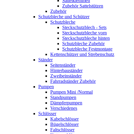
Sattelklemmen
Zubehör Sattelstützen
Zubehör
Schutzbleche und Schützer
Schutzbleche
Steckschutzblech - Sets
Steckschutzbleche vorn
Steckschutzbleche hinten
Schutzbleche Zubehör
Schutzbleche Festmontage
Kettenschützer und Strebenschutz
Ständer
Seitenständer
Hinterbauständer
Zweibeinständer
Fahrradständer Zubehör
Pumpen
Pumpen Mini /Normal
Standpumpen
Dämpferpumpen
Verschiedenes
Schlösser
Kabelschlösser
Bügelschlösser
Faltschlösser