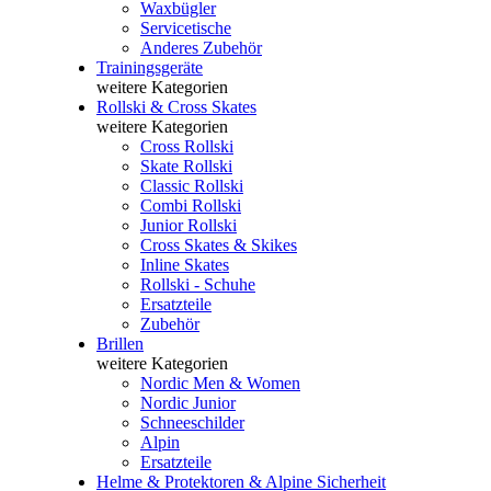
Waxbügler
Servicetische
Anderes Zubehör
Trainingsgeräte
weitere Kategorien
Rollski & Cross Skates
weitere Kategorien
Cross Rollski
Skate Rollski
Classic Rollski
Combi Rollski
Junior Rollski
Cross Skates & Skikes
Inline Skates
Rollski - Schuhe
Ersatzteile
Zubehör
Brillen
weitere Kategorien
Nordic Men & Women
Nordic Junior
Schneeschilder
Alpin
Ersatzteile
Helme & Protektoren & Alpine Sicherheit