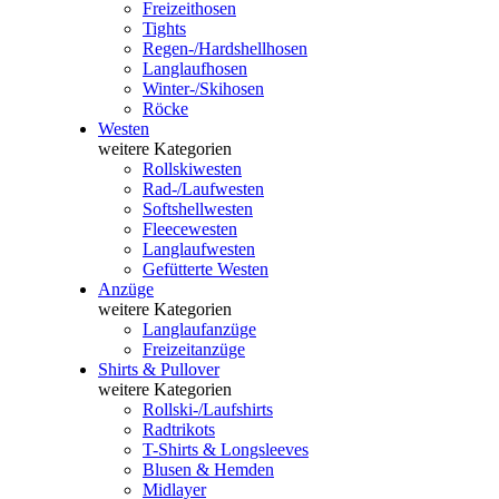
Freizeithosen
Tights
Regen-/Hardshellhosen
Langlaufhosen
Winter-/Skihosen
Röcke
Westen
weitere Kategorien
Rollskiwesten
Rad-/Laufwesten
Softshellwesten
Fleecewesten
Langlaufwesten
Gefütterte Westen
Anzüge
weitere Kategorien
Langlaufanzüge
Freizeitanzüge
Shirts & Pullover
weitere Kategorien
Rollski-/Laufshirts
Radtrikots
T-Shirts & Longsleeves
Blusen & Hemden
Midlayer