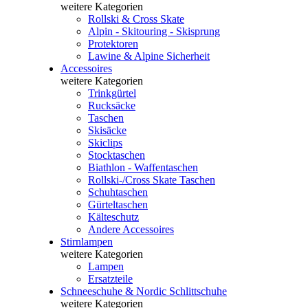
weitere Kategorien
Rollski & Cross Skate
Alpin - Skitouring - Skisprung
Protektoren
Lawine & Alpine Sicherheit
Accessoires
weitere Kategorien
Trinkgürtel
Rucksäcke
Taschen
Skisäcke
Skiclips
Stocktaschen
Biathlon - Waffentaschen
Rollski-/Cross Skate Taschen
Schuhtaschen
Gürteltaschen
Kälteschutz
Andere Accessoires
Stirnlampen
weitere Kategorien
Lampen
Ersatzteile
Schneeschuhe & Nordic Schlittschuhe
weitere Kategorien