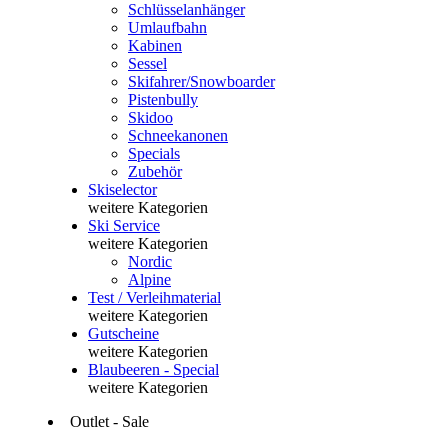
Schlüsselanhänger
Umlaufbahn
Kabinen
Sessel
Skifahrer/Snowboarder
Pistenbully
Skidoo
Schneekanonen
Specials
Zubehör
Skiselector
weitere Kategorien
Ski Service
weitere Kategorien
Nordic
Alpine
Test / Verleihmaterial
weitere Kategorien
Gutscheine
weitere Kategorien
Blaubeeren - Special
weitere Kategorien
Outlet - Sale