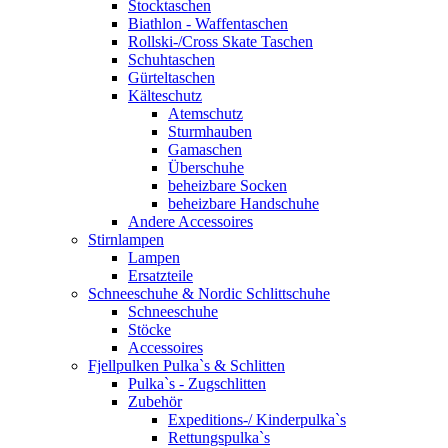
Stocktaschen
Biathlon - Waffentaschen
Rollski-/Cross Skate Taschen
Schuhtaschen
Gürteltaschen
Kälteschutz
Atemschutz
Sturmhauben
Gamaschen
Überschuhe
beheizbare Socken
beheizbare Handschuhe
Andere Accessoires
Stirnlampen
Lampen
Ersatzteile
Schneeschuhe & Nordic Schlittschuhe
Schneeschuhe
Stöcke
Accessoires
Fjellpulken Pulka`s & Schlitten
Pulka`s - Zugschlitten
Zubehör
Expeditions-/ Kinderpulka`s
Rettungspulka`s