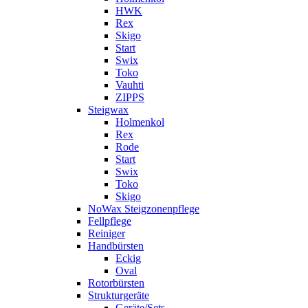
HWK
Rex
Skigo
Start
Swix
Toko
Vauhti
ZIPPS
Steigwax
Holmenkol
Rex
Rode
Start
Swix
Toko
Skigo
NoWax Steigzonenpflege
Fellpflege
Reiniger
Handbürsten
Eckig
Oval
Rotorbürsten
Strukturgeräte
Geräte/Sets