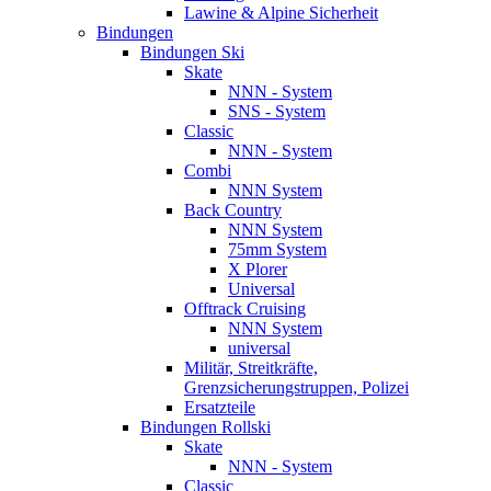
Lawine & Alpine Sicherheit
Bindungen
Bindungen Ski
Skate
NNN - System
SNS - System
Classic
NNN - System
Combi
NNN System
Back Country
NNN System
75mm System
X Plorer
Universal
Offtrack Cruising
NNN System
universal
Militär, Streitkräfte,
Grenzsicherungstruppen, Polizei
Ersatzteile
Bindungen Rollski
Skate
NNN - System
Classic