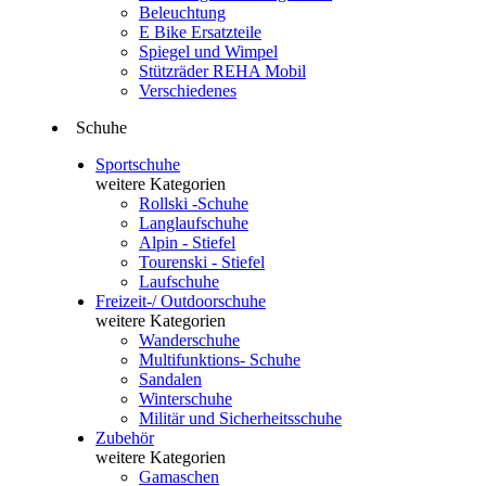
Beleuchtung
E Bike Ersatzteile
Spiegel und Wimpel
Stützräder REHA Mobil
Verschiedenes
Schuhe
Sportschuhe
weitere Kategorien
Rollski -Schuhe
Langlaufschuhe
Alpin - Stiefel
Tourenski - Stiefel
Laufschuhe
Freizeit-/ Outdoorschuhe
weitere Kategorien
Wanderschuhe
Multifunktions- Schuhe
Sandalen
Winterschuhe
Militär und Sicherheitsschuhe
Zubehör
weitere Kategorien
Gamaschen