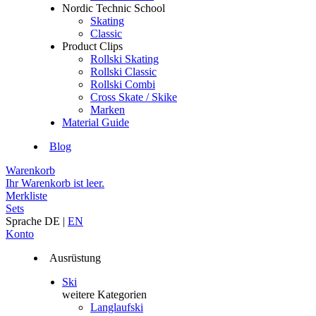
Nordic Technic School
Skating
Classic
Product Clips
Rollski Skating
Rollski Classic
Rollski Combi
Cross Skate / Skike
Marken
Material Guide
Blog
Warenkorb
Ihr Warenkorb ist leer.
Merkliste
Sets
Sprache
DE
|
EN
Konto
Ausrüstung
Ski
weitere Kategorien
Langlaufski