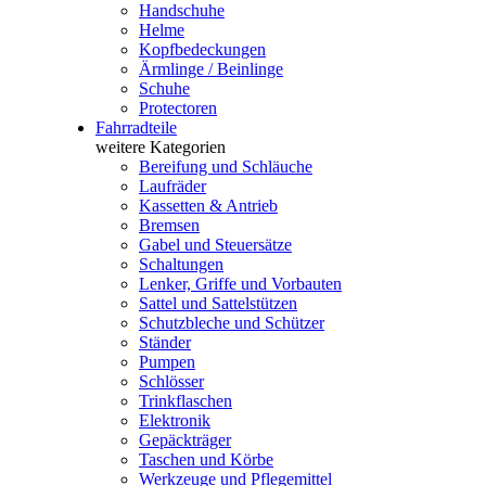
Handschuhe
Helme
Kopfbedeckungen
Ärmlinge / Beinlinge
Schuhe
Protectoren
Fahrradteile
weitere Kategorien
Bereifung und Schläuche
Laufräder
Kassetten & Antrieb
Bremsen
Gabel und Steuersätze
Schaltungen
Lenker, Griffe und Vorbauten
Sattel und Sattelstützen
Schutzbleche und Schützer
Ständer
Pumpen
Schlösser
Trinkflaschen
Elektronik
Gepäckträger
Taschen und Körbe
Werkzeuge und Pflegemittel