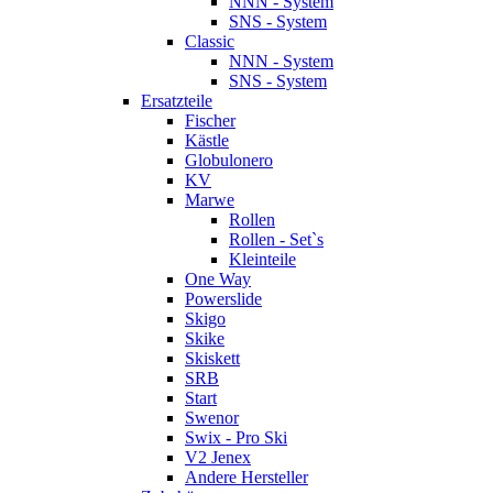
NNN - System
SNS - System
Classic
NNN - System
SNS - System
Ersatzteile
Fischer
Kästle
Globulonero
KV
Marwe
Rollen
Rollen - Set`s
Kleinteile
One Way
Powerslide
Skigo
Skike
Skiskett
SRB
Start
Swenor
Swix - Pro Ski
V2 Jenex
Andere Hersteller