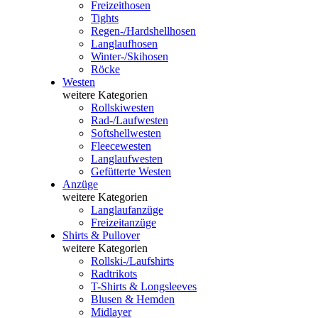
Freizeithosen
Tights
Regen-/Hardshellhosen
Langlaufhosen
Winter-/Skihosen
Röcke
Westen
weitere Kategorien
Rollskiwesten
Rad-/Laufwesten
Softshellwesten
Fleecewesten
Langlaufwesten
Gefütterte Westen
Anzüge
weitere Kategorien
Langlaufanzüge
Freizeitanzüge
Shirts & Pullover
weitere Kategorien
Rollski-/Laufshirts
Radtrikots
T-Shirts & Longsleeves
Blusen & Hemden
Midlayer