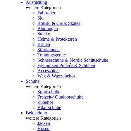
Ausrüstung
weitere Kategorien
Fahrräder
Ski
Rollski & Cross Skates
Bindungen
Stöcke
Helme & Protektoren
Brillen
Stirnlampen
Trainingsgeräte
Schneeschuhe & Nordic Schlittschuhe
Fjellpulken Pulka`s & Schlitten
Accessoires
Wax & Waxzubehör
Schuhe
weitere Kategorien
Sportschuhe
Freizeit-/ Outdoorschuhe
Zubehör
Bike Schuhe
Bekleidung
weitere Kategorien
Jacken
Hosen