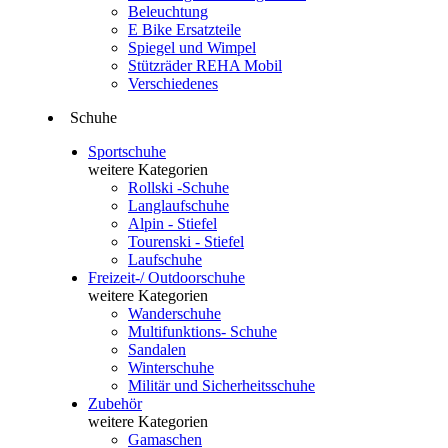
Beleuchtung
E Bike Ersatzteile
Spiegel und Wimpel
Stützräder REHA Mobil
Verschiedenes
Schuhe
Sportschuhe
weitere Kategorien
Rollski -Schuhe
Langlaufschuhe
Alpin - Stiefel
Tourenski - Stiefel
Laufschuhe
Freizeit-/ Outdoorschuhe
weitere Kategorien
Wanderschuhe
Multifunktions- Schuhe
Sandalen
Winterschuhe
Militär und Sicherheitsschuhe
Zubehör
weitere Kategorien
Gamaschen