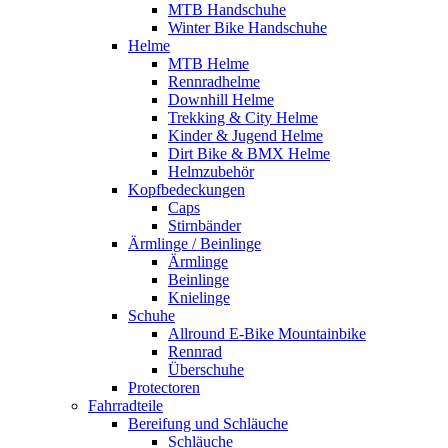
MTB Handschuhe
Winter Bike Handschuhe
Helme
MTB Helme
Rennradhelme
Downhill Helme
Trekking & City Helme
Kinder & Jugend Helme
Dirt Bike & BMX Helme
Helmzubehör
Kopfbedeckungen
Caps
Stirnbänder
Ärmlinge / Beinlinge
Ärmlinge
Beinlinge
Knielinge
Schuhe
Allround E-Bike Mountainbike
Rennrad
Überschuhe
Protectoren
Fahrradteile
Bereifung und Schläuche
Schläuche