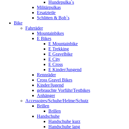
Hundepulka`s
Militärpulkas
Ersatzteile
Schlitten & Bob`s
Bike
Fahrräder
Mountainbikes
E Bikes
E Mountainbike
E Trekking
E Gravelbike
E City
E Cross
E Kinder/Jungend
Rennräder
Cross Gravel Bikes
Kinder/Jugend
gebrauchte Vorführ/Testbikes
Anhänger
Accessoires/Schuhe/Helme/Schutz
Brillen
Brillen
Handschuhe
Handschuhe kurz
Handschuhe lang