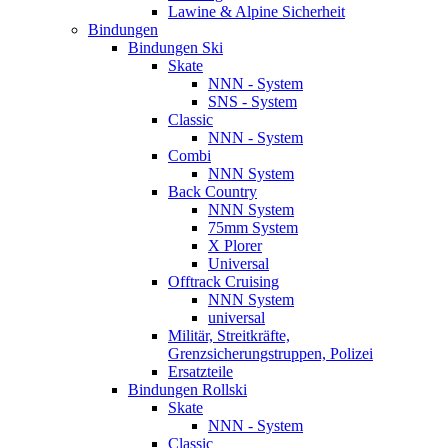
Lawine & Alpine Sicherheit
Bindungen
Bindungen Ski
Skate
NNN - System
SNS - System
Classic
NNN - System
Combi
NNN System
Back Country
NNN System
75mm System
X Plorer
Universal
Offtrack Cruising
NNN System
universal
Militär, Streitkräfte,
Grenzsicherungstruppen, Polizei
Ersatzteile
Bindungen Rollski
Skate
NNN - System
Classic