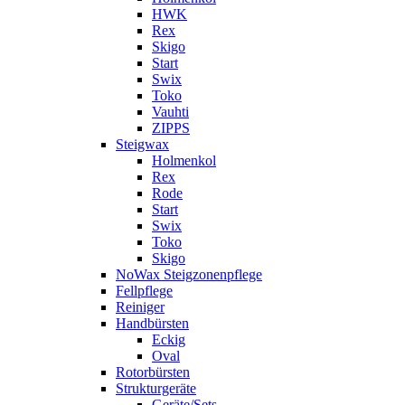
HWK
Rex
Skigo
Start
Swix
Toko
Vauhti
ZIPPS
Steigwax
Holmenkol
Rex
Rode
Start
Swix
Toko
Skigo
NoWax Steigzonenpflege
Fellpflege
Reiniger
Handbürsten
Eckig
Oval
Rotorbürsten
Strukturgeräte
Geräte/Sets