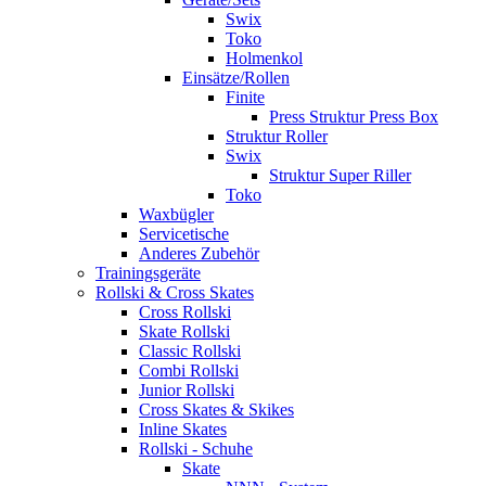
Swix
Toko
Holmenkol
Einsätze/Rollen
Finite
Press Struktur Press Box
Struktur Roller
Swix
Struktur Super Riller
Toko
Waxbügler
Servicetische
Anderes Zubehör
Trainingsgeräte
Rollski & Cross Skates
Cross Rollski
Skate Rollski
Classic Rollski
Combi Rollski
Junior Rollski
Cross Skates & Skikes
Inline Skates
Rollski - Schuhe
Skate