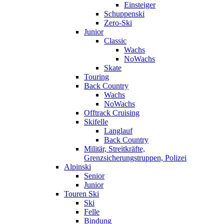
Einsteiger
Schuppenski
Zero-Ski
Junior
Classic
Wachs
NoWachs
Skate
Touring
Back Country
Wachs
NoWachs
Offtrack Cruising
Skifelle
Langlauf
Back Country
Militär, Streitkräfte,
Grenzsicherungstruppen, Polizei
Alpinski
Senior
Junior
Touren Ski
Ski
Felle
Bindung