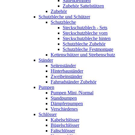
Sattelklemmen
Zubehör Sattelstützen
Zubehör
Schutzbleche und Schützer
Schutzbleche
Steckschutzblech - Sets
Steckschutzbleche vorn
Steckschutzbleche hinten
Schutzbleche Zubehör
Schutzbleche Festmontage
Kettenschützer und Strebenschutz
Ständer
Seitenständer
Hinterbauständer
Zweibeinständer
Fahrradständer Zubehör
Pumpen
Pumpen Mini /Normal
Standpumpen
Dämpferpumpen
Verschiedenes
Schlösser
Kabelschlösser
Bügelschlösser
Faltschlösser