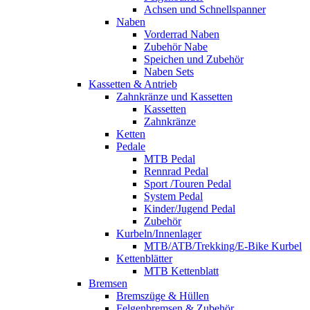
Achsen und Schnellspanner
Naben
Vorderrad Naben
Zubehör Nabe
Speichen und Zubehör
Naben Sets
Kassetten & Antrieb
Zahnkränze und Kassetten
Kassetten
Zahnkränze
Ketten
Pedale
MTB Pedal
Rennrad Pedal
Sport /Touren Pedal
System Pedal
Kinder/Jugend Pedal
Zubehör
Kurbeln/Innenlager
MTB/ATB/Trekking/E-Bike Kurbel
Kettenblätter
MTB Kettenblatt
Bremsen
Bremszüge & Hüllen
Felgenbremsen & Zubehör