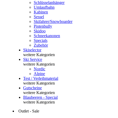
Schlüsselanhänger
Umlaufbahn
Kabinen
Sessel
Skifahrer/Snowboarder
Pistenbully
Skidoo
Schneekanonen
Specials
Zubehör
Skiselector
weitere Kategorien
Ski Service
weitere Kategorien
Nordic
Alpine
Test / Verleihmaterial
weitere Kategorien
Gutscheine
weitere Kategorien
Blaubeeren - Special
weitere Kategorien
Outlet - Sale