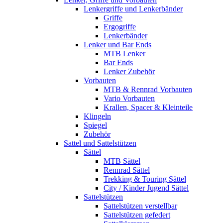
Lenkergriffe und Lenkerbänder
Griffe
Ergogriffe
Lenkerbänder
Lenker und Bar Ends
MTB Lenker
Bar Ends
Lenker Zubehör
Vorbauten
MTB & Rennrad Vorbauten
Vario Vorbauten
Krallen, Spacer & Kleinteile
Klingeln
Spiegel
Zubehör
Sattel und Sattelstützen
Sättel
MTB Sättel
Rennrad Sättel
Trekking & Touring Sättel
City / Kinder Jugend Sättel
Sattelstützen
Sattelstützen verstellbar
Sattelstützen gefedert