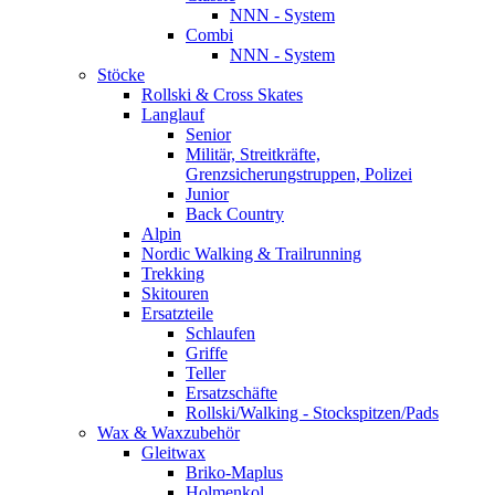
NNN - System
Combi
NNN - System
Stöcke
Rollski & Cross Skates
Langlauf
Senior
Militär, Streitkräfte,
Grenzsicherungstruppen, Polizei
Junior
Back Country
Alpin
Nordic Walking & Trailrunning
Trekking
Skitouren
Ersatzteile
Schlaufen
Griffe
Teller
Ersatzschäfte
Rollski/Walking - Stockspitzen/Pads
Wax & Waxzubehör
Gleitwax
Briko-Maplus
Holmenkol