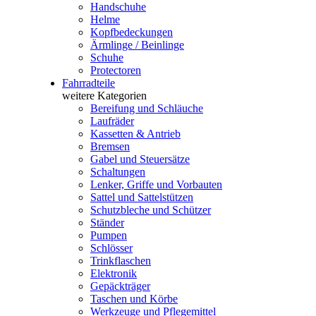
Handschuhe
Helme
Kopfbedeckungen
Ärmlinge / Beinlinge
Schuhe
Protectoren
Fahrradteile
weitere Kategorien
Bereifung und Schläuche
Laufräder
Kassetten & Antrieb
Bremsen
Gabel und Steuersätze
Schaltungen
Lenker, Griffe und Vorbauten
Sattel und Sattelstützen
Schutzbleche und Schützer
Ständer
Pumpen
Schlösser
Trinkflaschen
Elektronik
Gepäckträger
Taschen und Körbe
Werkzeuge und Pflegemittel