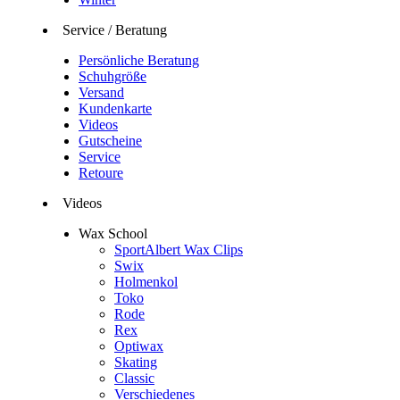
Service / Beratung
Persönliche Beratung
Schuhgröße
Versand
Kundenkarte
Videos
Gutscheine
Service
Retoure
Videos
Wax School
SportAlbert Wax Clips
Swix
Holmenkol
Toko
Rode
Rex
Optiwax
Skating
Classic
Verschiedenes