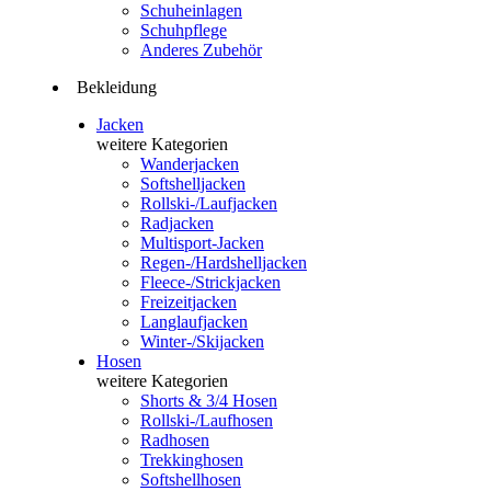
Schuheinlagen
Schuhpflege
Anderes Zubehör
Bekleidung
Jacken
weitere Kategorien
Wanderjacken
Softshelljacken
Rollski-/Laufjacken
Radjacken
Multisport-Jacken
Regen-/Hardshelljacken
Fleece-/Strickjacken
Freizeitjacken
Langlaufjacken
Winter-/Skijacken
Hosen
weitere Kategorien
Shorts & 3/4 Hosen
Rollski-/Laufhosen
Radhosen
Trekkinghosen
Softshellhosen