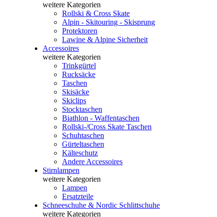
weitere Kategorien
Rollski & Cross Skate
Alpin - Skitouring - Skisprung
Protektoren
Lawine & Alpine Sicherheit
Accessoires
weitere Kategorien
Trinkgürtel
Rucksäcke
Taschen
Skisäcke
Skiclips
Stocktaschen
Biathlon - Waffentaschen
Rollski-/Cross Skate Taschen
Schuhtaschen
Gürteltaschen
Kälteschutz
Andere Accessoires
Stirnlampen
weitere Kategorien
Lampen
Ersatzteile
Schneeschuhe & Nordic Schlittschuhe
weitere Kategorien