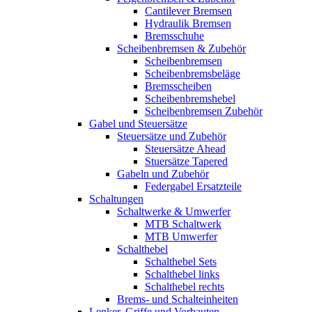
Cantilever Bremsen
Hydraulik Bremsen
Bremsschuhe
Scheibenbremsen & Zubehör
Scheibenbremsen
Scheibenbremsbeläge
Bremsscheiben
Scheibenbremshebel
Scheibenbremsen Zubehör
Gabel und Steuersätze
Steuersätze und Zubehör
Steuersätze Ahead
Stuersätze Tapered
Gabeln und Zubehör
Federgabel Ersatzteile
Schaltungen
Schaltwerke & Umwerfer
MTB Schaltwerk
MTB Umwerfer
Schalthebel
Schalthebel Sets
Schalthebel links
Schalthebel rechts
Brems- und Schalteinheiten
Lenker, Griffe und Vorbauten