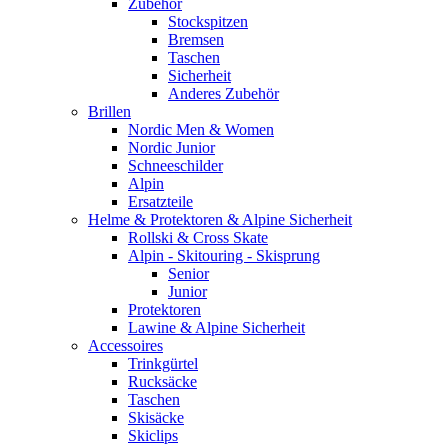
Zubehör
Stockspitzen
Bremsen
Taschen
Sicherheit
Anderes Zubehör
Brillen
Nordic Men & Women
Nordic Junior
Schneeschilder
Alpin
Ersatzteile
Helme & Protektoren & Alpine Sicherheit
Rollski & Cross Skate
Alpin - Skitouring - Skisprung
Senior
Junior
Protektoren
Lawine & Alpine Sicherheit
Accessoires
Trinkgürtel
Rucksäcke
Taschen
Skisäcke
Skiclips