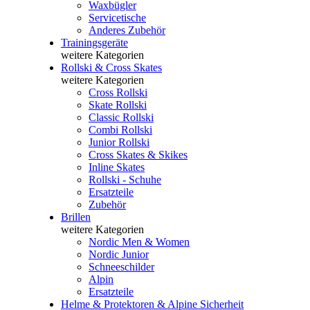
Waxbügler
Servicetische
Anderes Zubehör
Trainingsgeräte
weitere Kategorien
Rollski & Cross Skates
weitere Kategorien
Cross Rollski
Skate Rollski
Classic Rollski
Combi Rollski
Junior Rollski
Cross Skates & Skikes
Inline Skates
Rollski - Schuhe
Ersatzteile
Zubehör
Brillen
weitere Kategorien
Nordic Men & Women
Nordic Junior
Schneeschilder
Alpin
Ersatzteile
Helme & Protektoren & Alpine Sicherheit