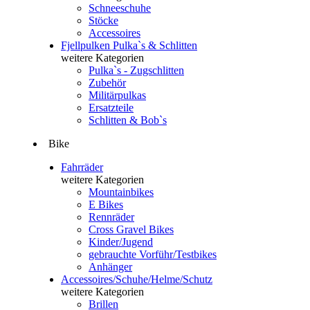
Schneeschuhe
Stöcke
Accessoires
Fjellpulken Pulka`s & Schlitten
weitere Kategorien
Pulka`s - Zugschlitten
Zubehör
Militärpulkas
Ersatzteile
Schlitten & Bob`s
Bike
Fahrräder
weitere Kategorien
Mountainbikes
E Bikes
Rennräder
Cross Gravel Bikes
Kinder/Jugend
gebrauchte Vorführ/Testbikes
Anhänger
Accessoires/Schuhe/Helme/Schutz
weitere Kategorien
Brillen