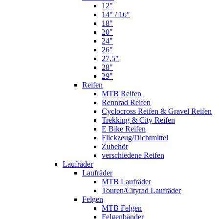
12"
14" / 16"
18"
20"
24"
26"
27,5"
28"
29"
Reifen
MTB Reifen
Rennrad Reifen
Cyclocross Reifen & Gravel Reifen
Trekking & City Reifen
E Bike Reifen
Flickzeug/Dichtmittel
Zubehör
verschiedene Reifen
Laufräder
Laufräder
MTB Laufräder
Touren/Cityrad Laufräder
Felgen
MTB Felgen
Felgenbänder