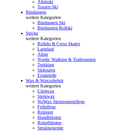
Alpinski
Touren Ski
Bindungen
weitere Kategorien
Bindungen Ski
Bindungen Rollski
Stöcke
weitere Kategorien
Rollski & Cross Skates
Langlauf
Alpin
Nordic Walking & Trailrunning
Trekking
Skitouren
Ersatzteile
Wax & Waxzubehör
weitere Kategorien
Gleitwax
Steigwax
NoWax Steigzonenpflege
Fellpflege
Reiniger
Handbürsten
Rotorbürsten
Strukturgeräte