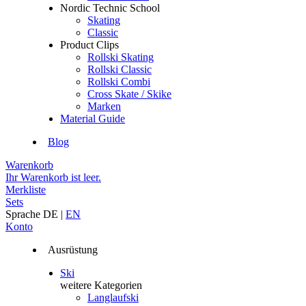
Nordic Technic School
Skating
Classic
Product Clips
Rollski Skating
Rollski Classic
Rollski Combi
Cross Skate / Skike
Marken
Material Guide
Blog
Warenkorb
Ihr Warenkorb ist leer.
Merkliste
Sets
Sprache
DE
|
EN
Konto
Ausrüstung
Ski
weitere Kategorien
Langlaufski