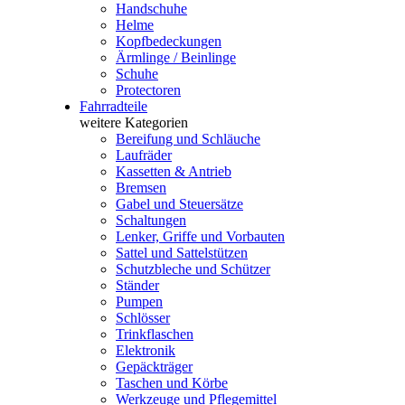
Handschuhe
Helme
Kopfbedeckungen
Ärmlinge / Beinlinge
Schuhe
Protectoren
Fahrradteile
weitere Kategorien
Bereifung und Schläuche
Laufräder
Kassetten & Antrieb
Bremsen
Gabel und Steuersätze
Schaltungen
Lenker, Griffe und Vorbauten
Sattel und Sattelstützen
Schutzbleche und Schützer
Ständer
Pumpen
Schlösser
Trinkflaschen
Elektronik
Gepäckträger
Taschen und Körbe
Werkzeuge und Pflegemittel