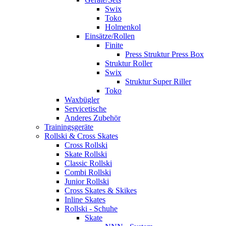
Swix
Toko
Holmenkol
Einsätze/Rollen
Finite
Press Struktur Press Box
Struktur Roller
Swix
Struktur Super Riller
Toko
Waxbügler
Servicetische
Anderes Zubehör
Trainingsgeräte
Rollski & Cross Skates
Cross Rollski
Skate Rollski
Classic Rollski
Combi Rollski
Junior Rollski
Cross Skates & Skikes
Inline Skates
Rollski - Schuhe
Skate