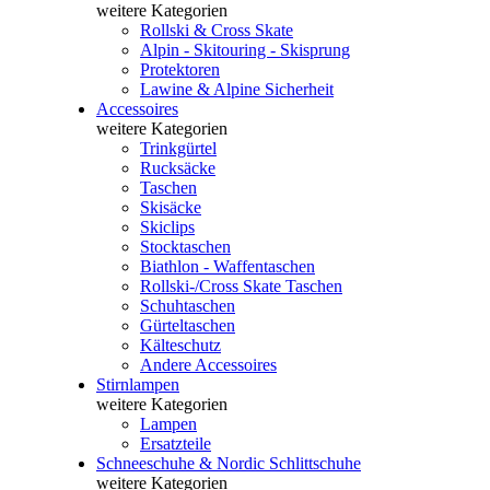
weitere Kategorien
Rollski & Cross Skate
Alpin - Skitouring - Skisprung
Protektoren
Lawine & Alpine Sicherheit
Accessoires
weitere Kategorien
Trinkgürtel
Rucksäcke
Taschen
Skisäcke
Skiclips
Stocktaschen
Biathlon - Waffentaschen
Rollski-/Cross Skate Taschen
Schuhtaschen
Gürteltaschen
Kälteschutz
Andere Accessoires
Stirnlampen
weitere Kategorien
Lampen
Ersatzteile
Schneeschuhe & Nordic Schlittschuhe
weitere Kategorien