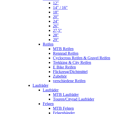
12"
14" / 16"
18"
20"
24"
26"
27,5"
28"
29"
Reifen
MTB Reifen
Rennrad Reifen
Cyclocross Reifen & Gravel Reifen
Trekking & City Reifen
E Bike Reifen
Flickzeug/Dichtmittel
Zubehör
verschiedene Reifen
Laufräder
Laufräder
MTB Laufräder
Touren/Cityrad Laufräder
Felgen
MTB Felgen
Felgenbänder