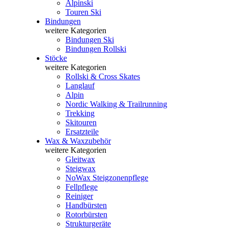
Alpinski
Touren Ski
Bindungen
weitere Kategorien
Bindungen Ski
Bindungen Rollski
Stöcke
weitere Kategorien
Rollski & Cross Skates
Langlauf
Alpin
Nordic Walking & Trailrunning
Trekking
Skitouren
Ersatzteile
Wax & Waxzubehör
weitere Kategorien
Gleitwax
Steigwax
NoWax Steigzonenpflege
Fellpflege
Reiniger
Handbürsten
Rotorbürsten
Strukturgeräte