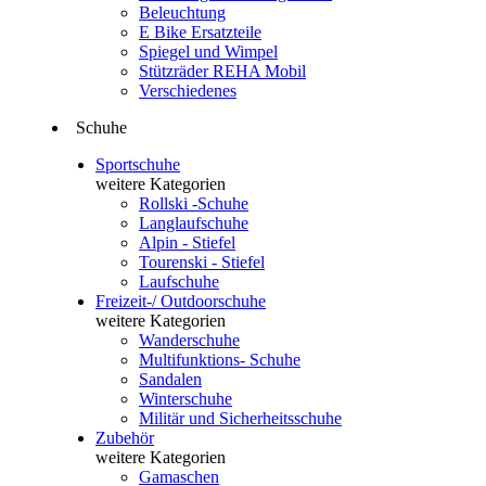
Beleuchtung
E Bike Ersatzteile
Spiegel und Wimpel
Stützräder REHA Mobil
Verschiedenes
Schuhe
Sportschuhe
weitere Kategorien
Rollski -Schuhe
Langlaufschuhe
Alpin - Stiefel
Tourenski - Stiefel
Laufschuhe
Freizeit-/ Outdoorschuhe
weitere Kategorien
Wanderschuhe
Multifunktions- Schuhe
Sandalen
Winterschuhe
Militär und Sicherheitsschuhe
Zubehör
weitere Kategorien
Gamaschen