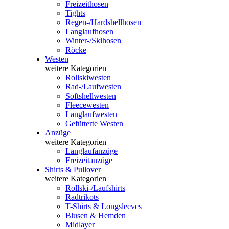
Freizeithosen
Tights
Regen-/Hardshellhosen
Langlaufhosen
Winter-/Skihosen
Röcke
Westen
weitere Kategorien
Rollskiwesten
Rad-/Laufwesten
Softshellwesten
Fleecewesten
Langlaufwesten
Gefütterte Westen
Anzüge
weitere Kategorien
Langlaufanzüge
Freizeitanzüge
Shirts & Pullover
weitere Kategorien
Rollski-/Laufshirts
Radtrikots
T-Shirts & Longsleeves
Blusen & Hemden
Midlayer