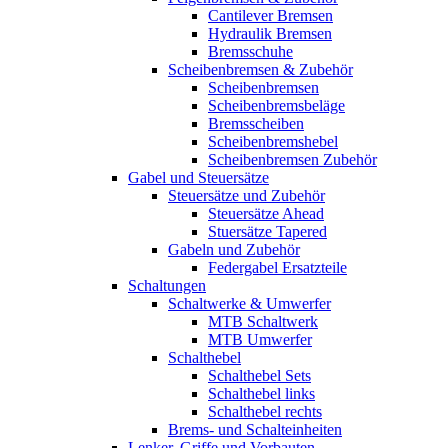
Cantilever Bremsen
Hydraulik Bremsen
Bremsschuhe
Scheibenbremsen & Zubehör
Scheibenbremsen
Scheibenbremsbeläge
Bremsscheiben
Scheibenbremshebel
Scheibenbremsen Zubehör
Gabel und Steuersätze
Steuersätze und Zubehör
Steuersätze Ahead
Stuersätze Tapered
Gabeln und Zubehör
Federgabel Ersatzteile
Schaltungen
Schaltwerke & Umwerfer
MTB Schaltwerk
MTB Umwerfer
Schalthebel
Schalthebel Sets
Schalthebel links
Schalthebel rechts
Brems- und Schalteinheiten
Lenker, Griffe und Vorbauten