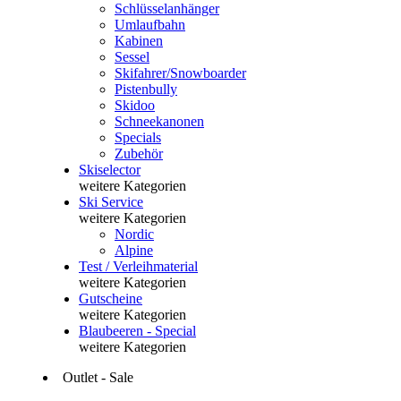
Schlüsselanhänger
Umlaufbahn
Kabinen
Sessel
Skifahrer/Snowboarder
Pistenbully
Skidoo
Schneekanonen
Specials
Zubehör
Skiselector
weitere Kategorien
Ski Service
weitere Kategorien
Nordic
Alpine
Test / Verleihmaterial
weitere Kategorien
Gutscheine
weitere Kategorien
Blaubeeren - Special
weitere Kategorien
Outlet - Sale