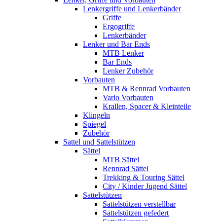
Lenkergriffe und Lenkerbänder
Griffe
Ergogriffe
Lenkerbänder
Lenker und Bar Ends
MTB Lenker
Bar Ends
Lenker Zubehör
Vorbauten
MTB & Rennrad Vorbauten
Vario Vorbauten
Krallen, Spacer & Kleinteile
Klingeln
Spiegel
Zubehör
Sattel und Sattelstützen
Sättel
MTB Sättel
Rennrad Sättel
Trekking & Touring Sättel
City / Kinder Jugend Sättel
Sattelstützen
Sattelstützen verstellbar
Sattelstützen gefedert