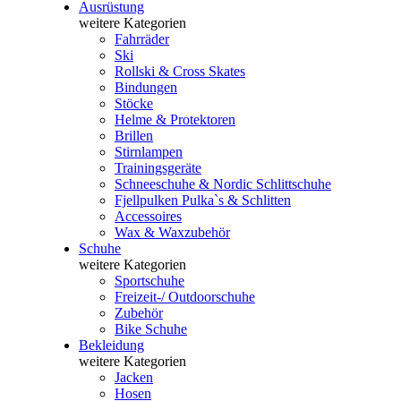
Ausrüstung
weitere Kategorien
Fahrräder
Ski
Rollski & Cross Skates
Bindungen
Stöcke
Helme & Protektoren
Brillen
Stirnlampen
Trainingsgeräte
Schneeschuhe & Nordic Schlittschuhe
Fjellpulken Pulka`s & Schlitten
Accessoires
Wax & Waxzubehör
Schuhe
weitere Kategorien
Sportschuhe
Freizeit-/ Outdoorschuhe
Zubehör
Bike Schuhe
Bekleidung
weitere Kategorien
Jacken
Hosen