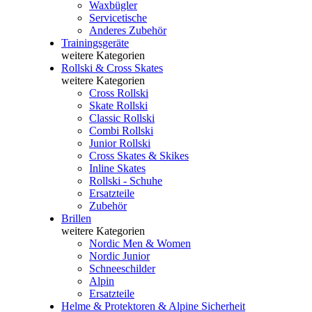
Waxbügler
Servicetische
Anderes Zubehör
Trainingsgeräte
weitere Kategorien
Rollski & Cross Skates
weitere Kategorien
Cross Rollski
Skate Rollski
Classic Rollski
Combi Rollski
Junior Rollski
Cross Skates & Skikes
Inline Skates
Rollski - Schuhe
Ersatzteile
Zubehör
Brillen
weitere Kategorien
Nordic Men & Women
Nordic Junior
Schneeschilder
Alpin
Ersatzteile
Helme & Protektoren & Alpine Sicherheit