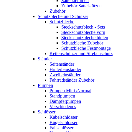
Sattelklemmen
Zubehör Sattelstützen
Zubehör
Schutzbleche und Schützer
Schutzbleche
Steckschutzblech - Sets
Steckschutzbleche vorn
Steckschutzbleche hinten
Schutzbleche Zubehör
Schutzbleche Festmontage
Kettenschützer und Strebenschutz
Ständer
Seitenständer
Hinterbauständer
Zweibeinständer
Fahrradständer Zubehör
Pumpen
Pumpen Mini /Normal
Standpumpen
Dämpferpumpen
Verschiedenes
Schlösser
Kabelschlösser
Bügelschlösser
Faltschlösser