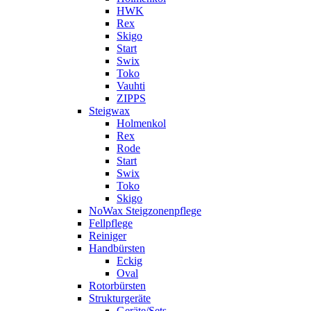
HWK
Rex
Skigo
Start
Swix
Toko
Vauhti
ZIPPS
Steigwax
Holmenkol
Rex
Rode
Start
Swix
Toko
Skigo
NoWax Steigzonenpflege
Fellpflege
Reiniger
Handbürsten
Eckig
Oval
Rotorbürsten
Strukturgeräte
Geräte/Sets