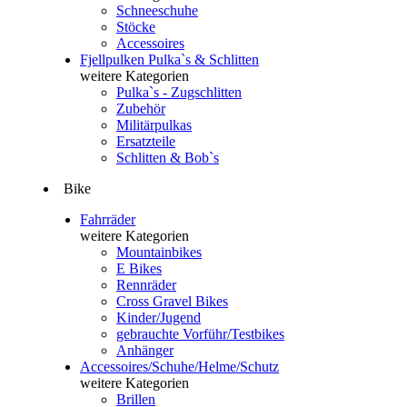
Schneeschuhe
Stöcke
Accessoires
Fjellpulken Pulka`s & Schlitten
weitere Kategorien
Pulka`s - Zugschlitten
Zubehör
Militärpulkas
Ersatzteile
Schlitten & Bob`s
Bike
Fahrräder
weitere Kategorien
Mountainbikes
E Bikes
Rennräder
Cross Gravel Bikes
Kinder/Jugend
gebrauchte Vorführ/Testbikes
Anhänger
Accessoires/Schuhe/Helme/Schutz
weitere Kategorien
Brillen