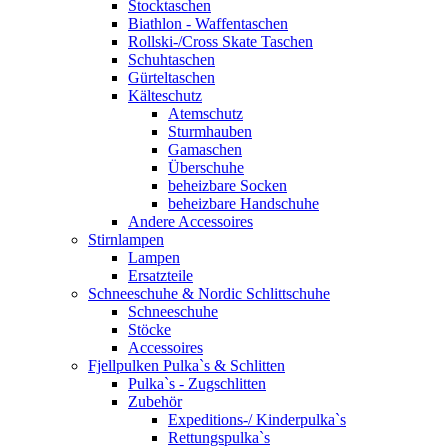
Stocktaschen
Biathlon - Waffentaschen
Rollski-/Cross Skate Taschen
Schuhtaschen
Gürteltaschen
Kälteschutz
Atemschutz
Sturmhauben
Gamaschen
Überschuhe
beheizbare Socken
beheizbare Handschuhe
Andere Accessoires
Stirnlampen
Lampen
Ersatzteile
Schneeschuhe & Nordic Schlittschuhe
Schneeschuhe
Stöcke
Accessoires
Fjellpulken Pulka`s & Schlitten
Pulka`s - Zugschlitten
Zubehör
Expeditions-/ Kinderpulka`s
Rettungspulka`s