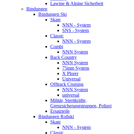
Lawine & Alpine Sicherheit
Bindungen
Bindungen Ski
Skate
NNN - System
SNS - System
Classic
NNN - System
Combi
NNN System
Back Country
NNN System
75mm System
X Plorer
Universal
Offtrack Cruising
NNN System
universal
Militär, Streitkräfte,
Grenzsicherungstruppen, Polizei
Ersatzteile
Bindungen Rollski
Skate
NNN - System
Classic