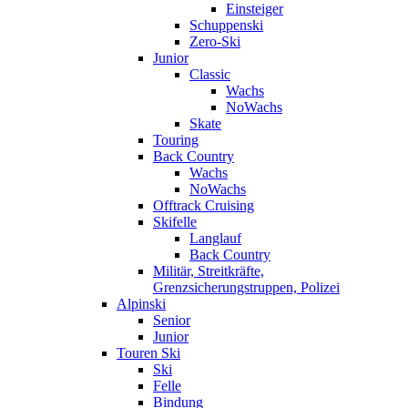
Einsteiger
Schuppenski
Zero-Ski
Junior
Classic
Wachs
NoWachs
Skate
Touring
Back Country
Wachs
NoWachs
Offtrack Cruising
Skifelle
Langlauf
Back Country
Militär, Streitkräfte,
Grenzsicherungstruppen, Polizei
Alpinski
Senior
Junior
Touren Ski
Ski
Felle
Bindung