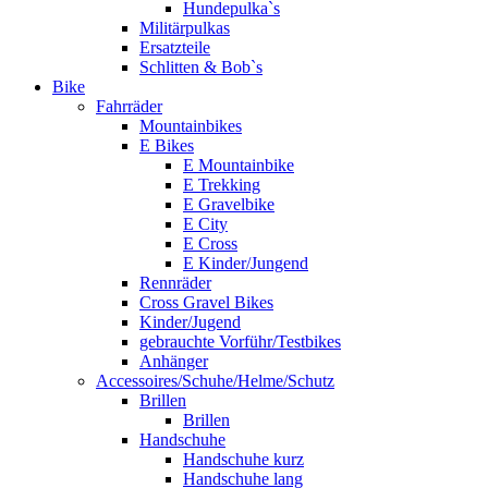
Hundepulka`s
Militärpulkas
Ersatzteile
Schlitten & Bob`s
Bike
Fahrräder
Mountainbikes
E Bikes
E Mountainbike
E Trekking
E Gravelbike
E City
E Cross
E Kinder/Jungend
Rennräder
Cross Gravel Bikes
Kinder/Jugend
gebrauchte Vorführ/Testbikes
Anhänger
Accessoires/Schuhe/Helme/Schutz
Brillen
Brillen
Handschuhe
Handschuhe kurz
Handschuhe lang