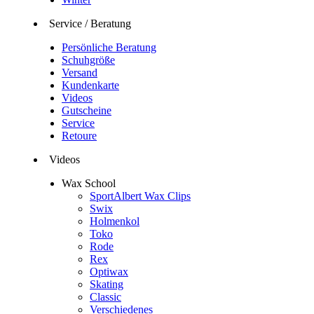
Service / Beratung
Persönliche Beratung
Schuhgröße
Versand
Kundenkarte
Videos
Gutscheine
Service
Retoure
Videos
Wax School
SportAlbert Wax Clips
Swix
Holmenkol
Toko
Rode
Rex
Optiwax
Skating
Classic
Verschiedenes