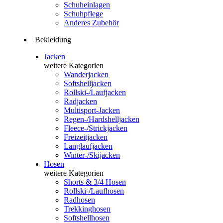
Schuheinlagen
Schuhpflege
Anderes Zubehör
Bekleidung
Jacken
weitere Kategorien
Wanderjacken
Softshelljacken
Rollski-/Laufjacken
Radjacken
Multisport-Jacken
Regen-/Hardshelljacken
Fleece-/Strickjacken
Freizeitjacken
Langlaufjacken
Winter-/Skijacken
Hosen
weitere Kategorien
Shorts & 3/4 Hosen
Rollski-/Laufhosen
Radhosen
Trekkinghosen
Softshellhosen