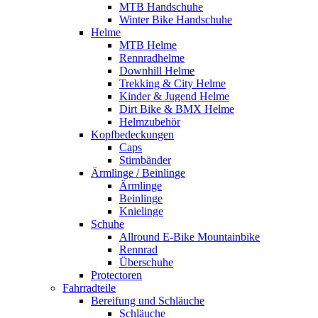
MTB Handschuhe
Winter Bike Handschuhe
Helme
MTB Helme
Rennradhelme
Downhill Helme
Trekking & City Helme
Kinder & Jugend Helme
Dirt Bike & BMX Helme
Helmzubehör
Kopfbedeckungen
Caps
Stirnbänder
Ärmlinge / Beinlinge
Ärmlinge
Beinlinge
Knielinge
Schuhe
Allround E-Bike Mountainbike
Rennrad
Überschuhe
Protectoren
Fahrradteile
Bereifung und Schläuche
Schläuche