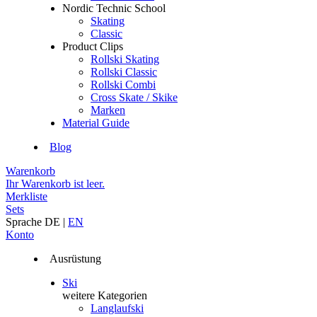
Nordic Technic School
Skating
Classic
Product Clips
Rollski Skating
Rollski Classic
Rollski Combi
Cross Skate / Skike
Marken
Material Guide
Blog
Warenkorb
Ihr Warenkorb ist leer.
Merkliste
Sets
Sprache
DE
|
EN
Konto
Ausrüstung
Ski
weitere Kategorien
Langlaufski