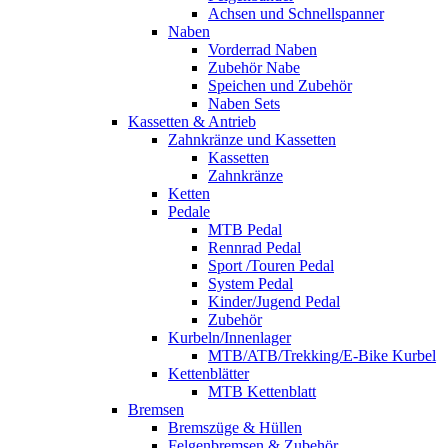
Achsen und Schnellspanner
Naben
Vorderrad Naben
Zubehör Nabe
Speichen und Zubehör
Naben Sets
Kassetten & Antrieb
Zahnkränze und Kassetten
Kassetten
Zahnkränze
Ketten
Pedale
MTB Pedal
Rennrad Pedal
Sport /Touren Pedal
System Pedal
Kinder/Jugend Pedal
Zubehör
Kurbeln/Innenlager
MTB/ATB/Trekking/E-Bike Kurbel
Kettenblätter
MTB Kettenblatt
Bremsen
Bremszüge & Hüllen
Felgenbremsen & Zubehör