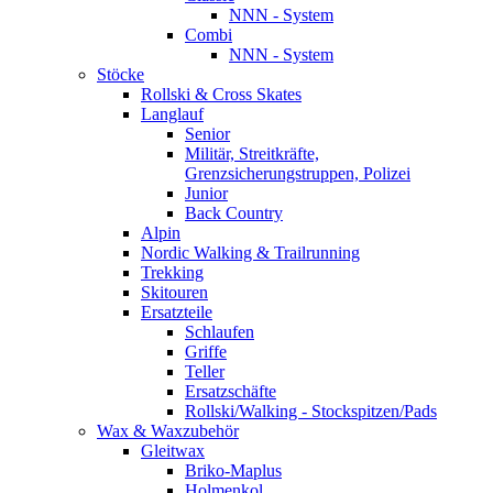
NNN - System
Combi
NNN - System
Stöcke
Rollski & Cross Skates
Langlauf
Senior
Militär, Streitkräfte,
Grenzsicherungstruppen, Polizei
Junior
Back Country
Alpin
Nordic Walking & Trailrunning
Trekking
Skitouren
Ersatzteile
Schlaufen
Griffe
Teller
Ersatzschäfte
Rollski/Walking - Stockspitzen/Pads
Wax & Waxzubehör
Gleitwax
Briko-Maplus
Holmenkol