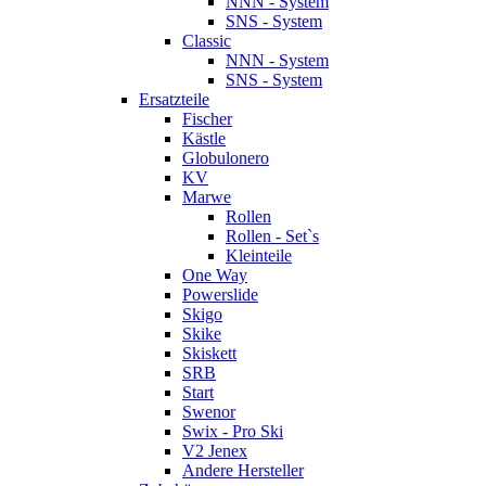
NNN - System
SNS - System
Classic
NNN - System
SNS - System
Ersatzteile
Fischer
Kästle
Globulonero
KV
Marwe
Rollen
Rollen - Set`s
Kleinteile
One Way
Powerslide
Skigo
Skike
Skiskett
SRB
Start
Swenor
Swix - Pro Ski
V2 Jenex
Andere Hersteller