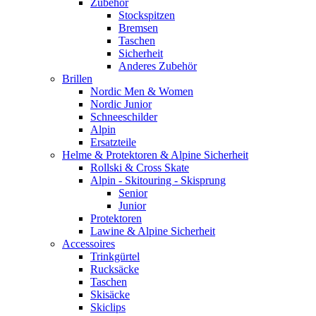
Zubehör
Stockspitzen
Bremsen
Taschen
Sicherheit
Anderes Zubehör
Brillen
Nordic Men & Women
Nordic Junior
Schneeschilder
Alpin
Ersatzteile
Helme & Protektoren & Alpine Sicherheit
Rollski & Cross Skate
Alpin - Skitouring - Skisprung
Senior
Junior
Protektoren
Lawine & Alpine Sicherheit
Accessoires
Trinkgürtel
Rucksäcke
Taschen
Skisäcke
Skiclips