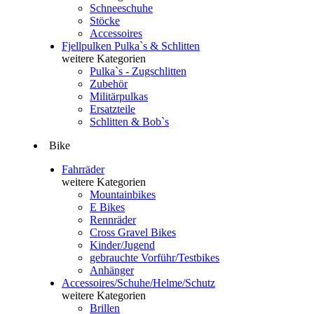
Schneeschuhe
Stöcke
Accessoires
Fjellpulken Pulka`s & Schlitten
weitere Kategorien
Pulka`s - Zugschlitten
Zubehör
Militärpulkas
Ersatzteile
Schlitten & Bob`s
Bike
Fahrräder
weitere Kategorien
Mountainbikes
E Bikes
Rennräder
Cross Gravel Bikes
Kinder/Jugend
gebrauchte Vorführ/Testbikes
Anhänger
Accessoires/Schuhe/Helme/Schutz
weitere Kategorien
Brillen