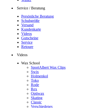
Service / Beratung
Persönliche Beratung
Schuhgröße
Versand
Kundenkarte
Videos
Gutscheine
Service
Retoure
Videos
Wax School
SportAlbert Wax Clips
Swix
Holmenkol
Toko
Rode
Rex
Optiwax
Skating
Classic
Verschiedenes