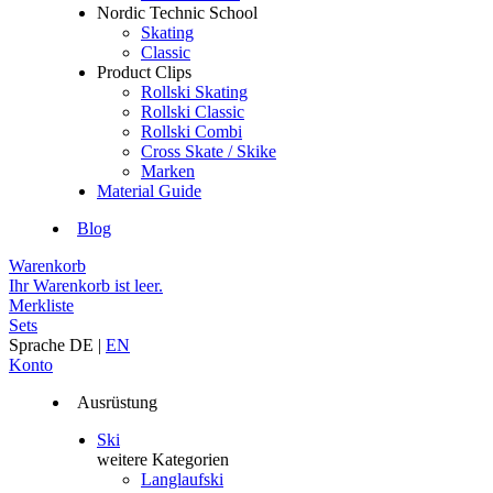
Nordic Technic School
Skating
Classic
Product Clips
Rollski Skating
Rollski Classic
Rollski Combi
Cross Skate / Skike
Marken
Material Guide
Blog
Warenkorb
Ihr Warenkorb ist leer.
Merkliste
Sets
Sprache
DE
|
EN
Konto
Ausrüstung
Ski
weitere Kategorien
Langlaufski