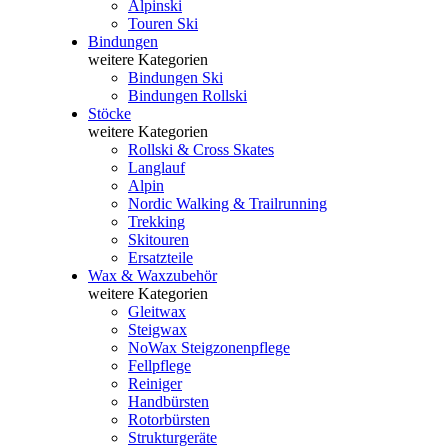
Alpinski
Touren Ski
Bindungen
weitere Kategorien
Bindungen Ski
Bindungen Rollski
Stöcke
weitere Kategorien
Rollski & Cross Skates
Langlauf
Alpin
Nordic Walking & Trailrunning
Trekking
Skitouren
Ersatzteile
Wax & Waxzubehör
weitere Kategorien
Gleitwax
Steigwax
NoWax Steigzonenpflege
Fellpflege
Reiniger
Handbürsten
Rotorbürsten
Strukturgeräte