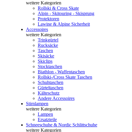
weitere Kategorien
Rollski & Cross Skate
Alpin - Skitouring - Skisprung
Protektoren
Lawine & Alpine Sicherheit
Accessoires
weitere Kategorien
Trinkgürtel
Rucksäcke
Taschen
Skisäcke
Skiclips
Stocktaschen
Biathlon - Waffentaschen
Rollski-/Cross Skate Taschen
Schuhtaschen
Gürteltaschen
Kälteschutz
Andere Accessoires
Stirnlampen
weitere Kategorien
Lampen
Ersatzteile
Schneeschuhe & Nordic Schlittschuhe
weitere Kategorien