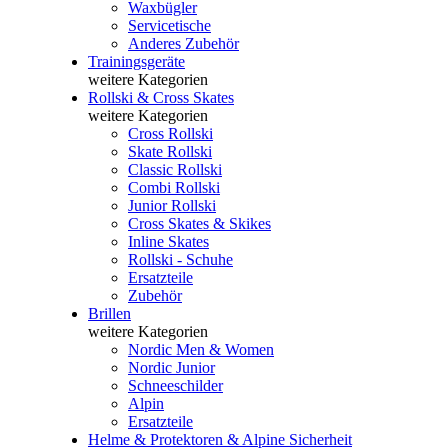
Waxbügler
Servicetische
Anderes Zubehör
Trainingsgeräte
weitere Kategorien
Rollski & Cross Skates
weitere Kategorien
Cross Rollski
Skate Rollski
Classic Rollski
Combi Rollski
Junior Rollski
Cross Skates & Skikes
Inline Skates
Rollski - Schuhe
Ersatzteile
Zubehör
Brillen
weitere Kategorien
Nordic Men & Women
Nordic Junior
Schneeschilder
Alpin
Ersatzteile
Helme & Protektoren & Alpine Sicherheit