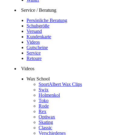
Service / Beratung
Persönliche Beratung
Schuhgröße
Versand
Kundenkarte
Videos
Gutscheine
Service
Retoure
Videos
Wax School
SportAlbert Wax Clips
Swix
Holmenkol
Toko
Rode
Rex
Optiwax
Skating
Classic
Verschiedenes