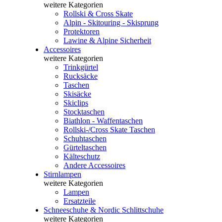
weitere Kategorien
Rollski & Cross Skate
Alpin - Skitouring - Skisprung
Protektoren
Lawine & Alpine Sicherheit
Accessoires
weitere Kategorien
Trinkgürtel
Rucksäcke
Taschen
Skisäcke
Skiclips
Stocktaschen
Biathlon - Waffentaschen
Rollski-/Cross Skate Taschen
Schuhtaschen
Gürteltaschen
Kälteschutz
Andere Accessoires
Stirnlampen
weitere Kategorien
Lampen
Ersatzteile
Schneeschuhe & Nordic Schlittschuhe
weitere Kategorien