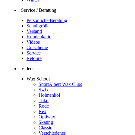
Service / Beratung
Persönliche Beratung
Schuhgröße
Versand
Kundenkarte
Videos
Gutscheine
Service
Retoure
Videos
Wax School
SportAlbert Wax Clips
Swix
Holmenkol
Toko
Rode
Rex
Optiwax
Skating
Classic
Verschiedenes