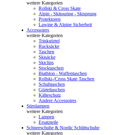
weitere Kategorien
Rollski & Cross Skate
Alpin - Skitouring - Skisprung
Protektoren
Lawine & Alpine Sicherheit
Accessoires
weitere Kategorien
Trinkgürtel
Rucksäcke
Taschen
Skisäcke
Skiclips
Stocktaschen
Biathlon - Waffentaschen
Rollski-/Cross Skate Taschen
Schuhtaschen
Gürteltaschen
Kälteschutz
Andere Accessoires
Stirnlampen
weitere Kategorien
Lampen
Ersatzteile
Schneeschuhe & Nordic Schlittschuhe
weitere Kategorien