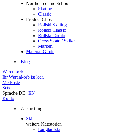
Nordic Technic School
Skating
Classic
Product Clips
Rollski Skating
Rollski Classic
Rollski Combi
Cross Skate / Skike
Marken
Material Guide
Blog
Warenkorb
Ihr Warenkorb ist leer.
Merkliste
Sets
Sprache
DE
|
EN
Konto
Ausrüstung
Ski
weitere Kategorien
Langlaufski