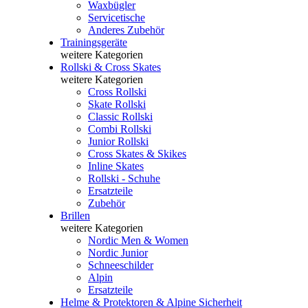
Waxbügler
Servicetische
Anderes Zubehör
Trainingsgeräte
weitere Kategorien
Rollski & Cross Skates
weitere Kategorien
Cross Rollski
Skate Rollski
Classic Rollski
Combi Rollski
Junior Rollski
Cross Skates & Skikes
Inline Skates
Rollski - Schuhe
Ersatzteile
Zubehör
Brillen
weitere Kategorien
Nordic Men & Women
Nordic Junior
Schneeschilder
Alpin
Ersatzteile
Helme & Protektoren & Alpine Sicherheit