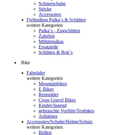
Schneeschuhe
Stöcke
Accessoires
Fjellpulken Pulka`s & Schlitten
weitere Kategorien
Pulka`s - Zugschlitten
Zubehör
Militärpulkas
Ersatzteile
Schlitten & Bob`s
Bike
Fahrräder
weitere Kategorien
Mountainbikes
E Bikes
Rennräder
Cross Gravel Bikes
Kinder/Jugend
gebrauchte Vorführ/Testbikes
Anhänger
Accessoires/Schuhe/Helme/Schutz
weitere Kategorien
Brillen