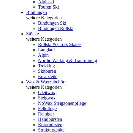
Alpinski
Touren Ski
Bindungen
weitere Kategorien
Bindungen Ski
Bindungen Rollski
Stöcke
weitere Kategorien
Rollski & Cross Skates
Langlauf
Alpin
Nordic Walking & Trailrunning
Trekking
Skitouren
Ersatzteile
Wax & Waxzubehör
weitere Kategorien
Gleitwax
Steigwax
NoWax Steigzonenpflege
Fellpflege
Reiniger
Handbürsten
Rotorbürsten
Strukturgeräte