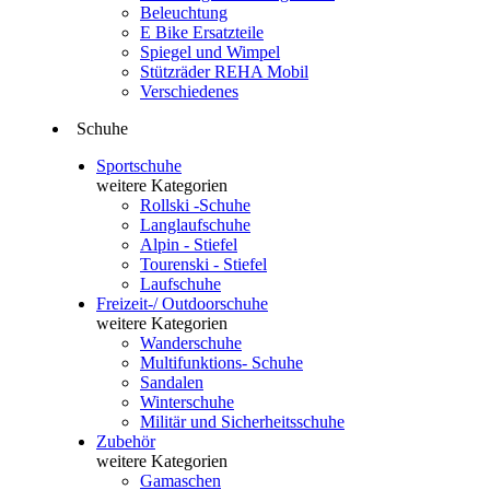
Beleuchtung
E Bike Ersatzteile
Spiegel und Wimpel
Stützräder REHA Mobil
Verschiedenes
Schuhe
Sportschuhe
weitere Kategorien
Rollski -Schuhe
Langlaufschuhe
Alpin - Stiefel
Tourenski - Stiefel
Laufschuhe
Freizeit-/ Outdoorschuhe
weitere Kategorien
Wanderschuhe
Multifunktions- Schuhe
Sandalen
Winterschuhe
Militär und Sicherheitsschuhe
Zubehör
weitere Kategorien
Gamaschen