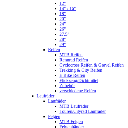
12"
14" / 16"
18"
20"
24"
26"
27,5"
28"
29"
Reifen
MTB Reifen
Rennrad Reifen
Cyclocross Reifen & Gravel Reifen
Trekking & City Reifen
E Bike Reifen
Flickzeug/Dichtmittel
Zubehör
verschiedene Reifen
Laufräder
Laufräder
MTB Laufräder
Touren/Cityrad Laufräder
Felgen
MTB Felgen
Felgenbänder