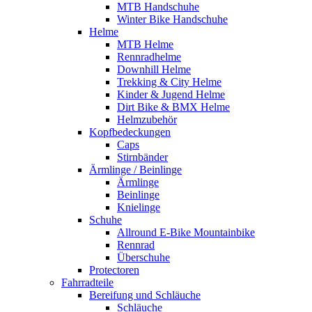
MTB Handschuhe
Winter Bike Handschuhe
Helme
MTB Helme
Rennradhelme
Downhill Helme
Trekking & City Helme
Kinder & Jugend Helme
Dirt Bike & BMX Helme
Helmzubehör
Kopfbedeckungen
Caps
Stirnbänder
Ärmlinge / Beinlinge
Ärmlinge
Beinlinge
Knielinge
Schuhe
Allround E-Bike Mountainbike
Rennrad
Überschuhe
Protectoren
Fahrradteile
Bereifung und Schläuche
Schläuche