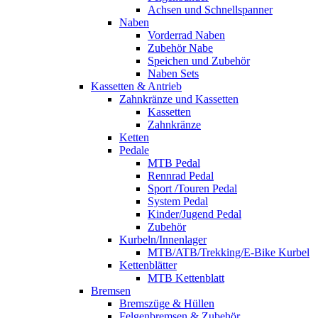
Achsen und Schnellspanner
Naben
Vorderrad Naben
Zubehör Nabe
Speichen und Zubehör
Naben Sets
Kassetten & Antrieb
Zahnkränze und Kassetten
Kassetten
Zahnkränze
Ketten
Pedale
MTB Pedal
Rennrad Pedal
Sport /Touren Pedal
System Pedal
Kinder/Jugend Pedal
Zubehör
Kurbeln/Innenlager
MTB/ATB/Trekking/E-Bike Kurbel
Kettenblätter
MTB Kettenblatt
Bremsen
Bremszüge & Hüllen
Felgenbremsen & Zubehör