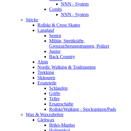
NNN - System
Combi
NNN - System
Stöcke
Rollski & Cross Skates
Langlauf
Senior
Militär, Streitkräfte,
Grenzsicherungstruppen, Polizei
Junior
Back Country
Alpin
Nordic Walking & Trailrunning
Trekking
Skitouren
Ersatzteile
Schlaufen
Griffe
Teller
Ersatzschäfte
Rollski/Walking - Stockspitzen/Pads
Wax & Waxzubehör
Gleitwax
Briko-Maplus
Holmenkol