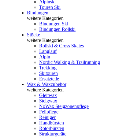
Alpinski
Touren Ski
Bindungen
weitere Kategorien
Bindungen Ski
Bindungen Rollski
Stöcke
weitere Kategorien
Rollski & Cross Skates
Langlauf
Alpin
Nordic Walking & Trailrunning
Trekking
Skitouren
Ersatzteile
Wax & Waxzubehör
weitere Kategorien
Gleitwax
Steigwax
NoWax Steigzonenpflege
Fellpflege
Reiniger
Handbürsten
Rotorbürsten
Strukturgeräte