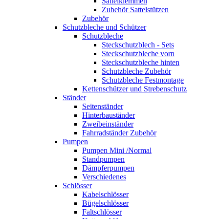
Sattelklemmen
Zubehör Sattelstützen
Zubehör
Schutzbleche und Schützer
Schutzbleche
Steckschutzblech - Sets
Steckschutzbleche vorn
Steckschutzbleche hinten
Schutzbleche Zubehör
Schutzbleche Festmontage
Kettenschützer und Strebenschutz
Ständer
Seitenständer
Hinterbauständer
Zweibeinständer
Fahrradständer Zubehör
Pumpen
Pumpen Mini /Normal
Standpumpen
Dämpferpumpen
Verschiedenes
Schlösser
Kabelschlösser
Bügelschlösser
Faltschlösser