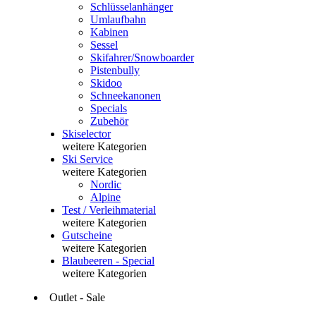
Schlüsselanhänger
Umlaufbahn
Kabinen
Sessel
Skifahrer/Snowboarder
Pistenbully
Skidoo
Schneekanonen
Specials
Zubehör
Skiselector
weitere Kategorien
Ski Service
weitere Kategorien
Nordic
Alpine
Test / Verleihmaterial
weitere Kategorien
Gutscheine
weitere Kategorien
Blaubeeren - Special
weitere Kategorien
Outlet - Sale