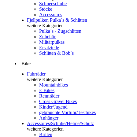
Schneeschuhe
Stöcke
Accessoires
Fjellpulken Pulka`s & Schlitten
weitere Kategorien
Pulka`s - Zugschlitten
Zubehör
Militärpulkas
Ersatzteile
Schlitten & Bob`s
Bike
Fahrräder
weitere Kategorien
Mountainbikes
E Bikes
Rennräder
Cross Gravel Bikes
Kinder/Jugend
gebrauchte Vorführ/Testbikes
Anhänger
Accessoires/Schuhe/Helme/Schutz
weitere Kategorien
Brillen