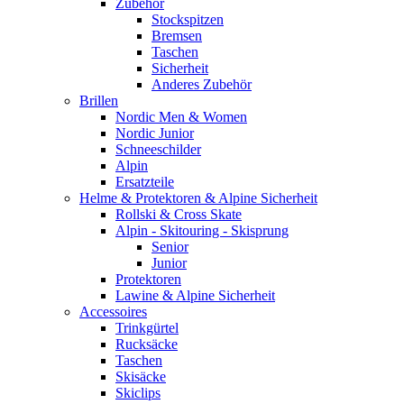
Zubehör
Stockspitzen
Bremsen
Taschen
Sicherheit
Anderes Zubehör
Brillen
Nordic Men & Women
Nordic Junior
Schneeschilder
Alpin
Ersatzteile
Helme & Protektoren & Alpine Sicherheit
Rollski & Cross Skate
Alpin - Skitouring - Skisprung
Senior
Junior
Protektoren
Lawine & Alpine Sicherheit
Accessoires
Trinkgürtel
Rucksäcke
Taschen
Skisäcke
Skiclips