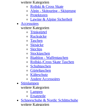
weitere Kategorien
Rollski & Cross Skate
Alpin - Skitouring - Skisprung
Protektoren
Lawine & Alpine Sicherheit
Accessoires
weitere Kategorien
Trinkgürtel
Rucksäcke
Taschen
Skisäcke
Skiclips
Stocktaschen
Biathlon - Waffentaschen
Rollski-/Cross Skate Taschen
Schuhtaschen
Gürteltaschen
Kälteschutz
Andere Accessoires
Stirnlampen
weitere Kategorien
Lampen
Ersatzteile
Schneeschuhe & Nordic Schlittschuhe
weitere Kategorien