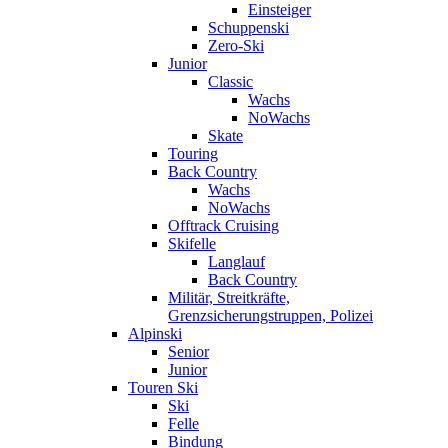
Einsteiger
Schuppenski
Zero-Ski
Junior
Classic
Wachs
NoWachs
Skate
Touring
Back Country
Wachs
NoWachs
Offtrack Cruising
Skifelle
Langlauf
Back Country
Militär, Streitkräfte,
Grenzsicherungstruppen, Polizei
Alpinski
Senior
Junior
Touren Ski
Ski
Felle
Bindung