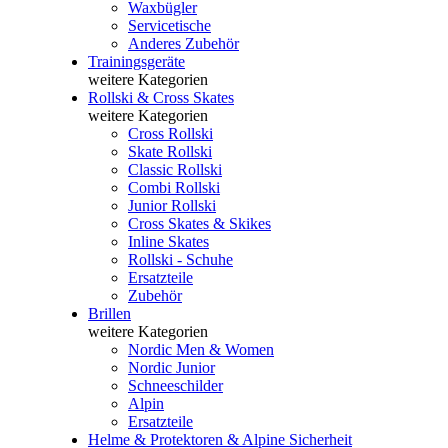
Waxbügler
Servicetische
Anderes Zubehör
Trainingsgeräte
weitere Kategorien
Rollski & Cross Skates
weitere Kategorien
Cross Rollski
Skate Rollski
Classic Rollski
Combi Rollski
Junior Rollski
Cross Skates & Skikes
Inline Skates
Rollski - Schuhe
Ersatzteile
Zubehör
Brillen
weitere Kategorien
Nordic Men & Women
Nordic Junior
Schneeschilder
Alpin
Ersatzteile
Helme & Protektoren & Alpine Sicherheit