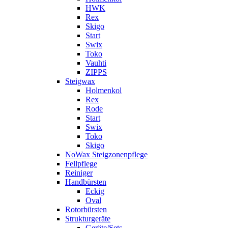
HWK
Rex
Skigo
Start
Swix
Toko
Vauhti
ZIPPS
Steigwax
Holmenkol
Rex
Rode
Start
Swix
Toko
Skigo
NoWax Steigzonenpflege
Fellpflege
Reiniger
Handbürsten
Eckig
Oval
Rotorbürsten
Strukturgeräte
Geräte/Sets