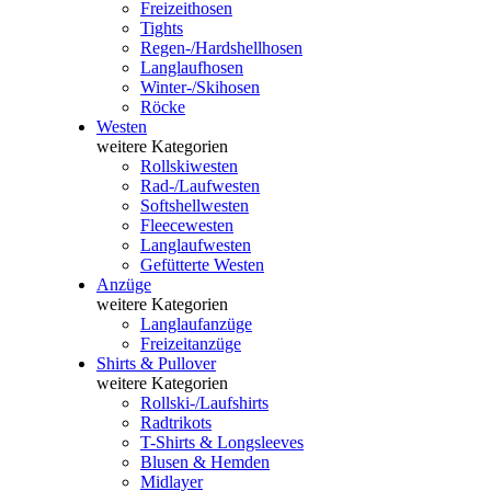
Freizeithosen
Tights
Regen-/Hardshellhosen
Langlaufhosen
Winter-/Skihosen
Röcke
Westen
weitere Kategorien
Rollskiwesten
Rad-/Laufwesten
Softshellwesten
Fleecewesten
Langlaufwesten
Gefütterte Westen
Anzüge
weitere Kategorien
Langlaufanzüge
Freizeitanzüge
Shirts & Pullover
weitere Kategorien
Rollski-/Laufshirts
Radtrikots
T-Shirts & Longsleeves
Blusen & Hemden
Midlayer