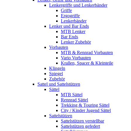
Lenkergriffe und Lenkerbänder
Griffe
Ergogriffe
Lenkerbänder
Lenker und Bar Ends
MTB Lenker
Bar Ends
Lenker Zubehör
Vorbauten
MTB & Rennrad Vorbauten
Vario Vorbauten
Krallen, Spacer & Kleinteile
Klingeln
Spiegel
Zubehör
Sattel und Sattelstützen
Sättel
MTB Sättel
Rennrad Sättel
Trekking & Touring Sättel
City / Kinder Jugend Sättel
Sattelstützen
Sattelstützen verstellbar
Sattelstützen gefedert