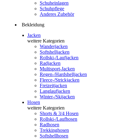
Schuheinlagen
Schuhpflege
Anderes Zubehör
Bekleidung
Jacken
weitere Kategorien
Wanderjacken
Softshelljacken
Rollski-/Laufjacken
Radjacken
Multisport-Jacken
Regen-/Hardshelljacken
Fleece-/Strickjacken
Freizeitjacken
Langlaufjacken
Winter-/Skijacken
Hosen
weitere Kategorien
Shorts & 3/4 Hosen
Rollski-/Laufhosen
Radhosen
Trekkinghosen
Softshellhosen