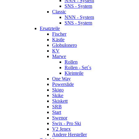
NNN - System
SNS - System
Classic
NNN - System
SNS - System
Ersatzteile
Fischer
Kästle
Globulonero
KV
Marwe
Rollen
Rollen - Set`s
Kleinteile
One Way
Powerslide
Skigo
Skike
Skiskett
SRB
Start
Swenor
Swix - Pro Ski
V2 Jenex
Andere Hersteller