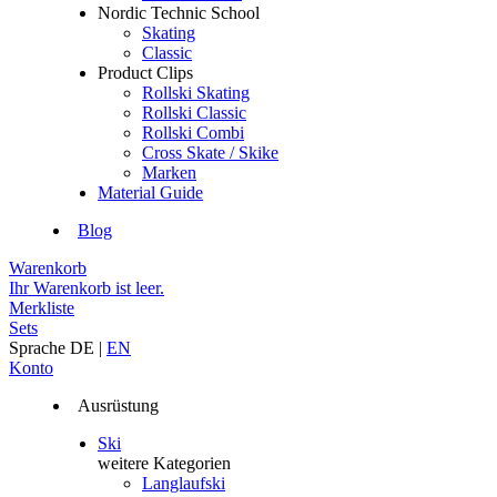
Nordic Technic School
Skating
Classic
Product Clips
Rollski Skating
Rollski Classic
Rollski Combi
Cross Skate / Skike
Marken
Material Guide
Blog
Warenkorb
Ihr Warenkorb ist leer.
Merkliste
Sets
Sprache
DE
|
EN
Konto
Ausrüstung
Ski
weitere Kategorien
Langlaufski