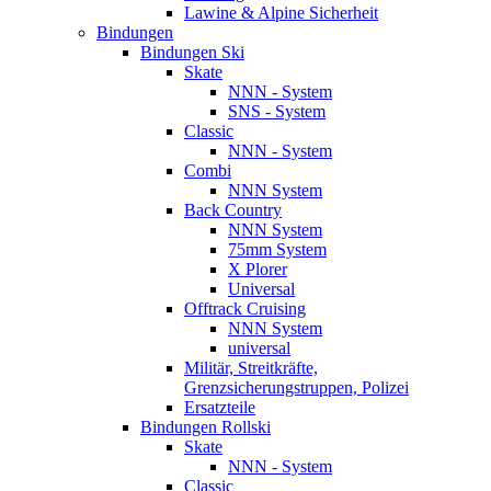
Lawine & Alpine Sicherheit
Bindungen
Bindungen Ski
Skate
NNN - System
SNS - System
Classic
NNN - System
Combi
NNN System
Back Country
NNN System
75mm System
X Plorer
Universal
Offtrack Cruising
NNN System
universal
Militär, Streitkräfte,
Grenzsicherungstruppen, Polizei
Ersatzteile
Bindungen Rollski
Skate
NNN - System
Classic