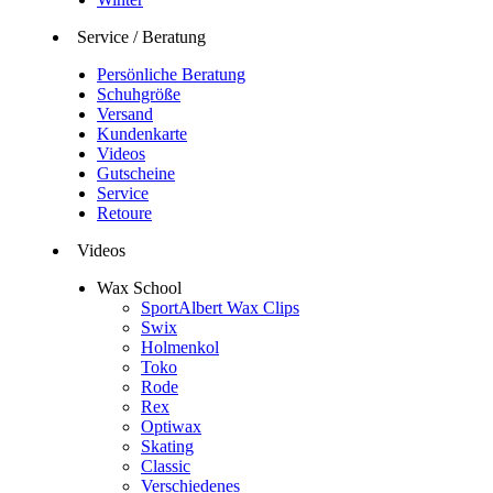
Service / Beratung
Persönliche Beratung
Schuhgröße
Versand
Kundenkarte
Videos
Gutscheine
Service
Retoure
Videos
Wax School
SportAlbert Wax Clips
Swix
Holmenkol
Toko
Rode
Rex
Optiwax
Skating
Classic
Verschiedenes