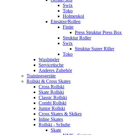
Swix
Toko
Holmenkol
Einsätze/Rollen
Finite
Press Struktur Press Box
Struktur Roller
Swix
Struktur Super Riller
Toko
Waxbügler
Servicetische
Anderes Zubehör
Trainingsgeräte
Rollski & Cross Skates
Cross Rollski
Skate Rollski
Classic Rollski
Combi Rollski
Junior Rollski
Cross Skates & Skikes
Inline Skates
Rollski - Schuhe
Skate