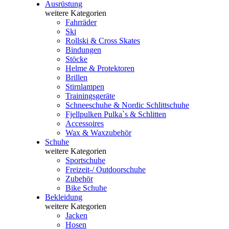
Ausrüstung
weitere Kategorien
Fahrräder
Ski
Rollski & Cross Skates
Bindungen
Stöcke
Helme & Protektoren
Brillen
Stirnlampen
Trainingsgeräte
Schneeschuhe & Nordic Schlittschuhe
Fjellpulken Pulka`s & Schlitten
Accessoires
Wax & Waxzubehör
Schuhe
weitere Kategorien
Sportschuhe
Freizeit-/ Outdoorschuhe
Zubehör
Bike Schuhe
Bekleidung
weitere Kategorien
Jacken
Hosen