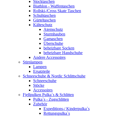
Stocktaschen
Biathlon - Waffentaschen
Rollski-/Cross Skate Taschen
Schuhtaschen
Gürteltaschen
Kälteschutz
Atemschutz
Sturmhauben
Gamaschen
Überschuhe
beheizbare Socken
beheizbare Handschuhe
Andere Accessoires
Stirnlampen
Lampen
Ersatzteile
Schneeschuhe & Nordic Schlittschuhe
Schneeschuhe
Stöcke
Accessoires
Fjellpulken Pulka`s & Schlitten
Pulka`s - Zugschlitten
Zubehör
Expeditions-/ Kinderpulka`s
Rettungspulka`s