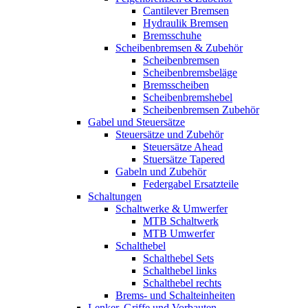
Cantilever Bremsen
Hydraulik Bremsen
Bremsschuhe
Scheibenbremsen & Zubehör
Scheibenbremsen
Scheibenbremsbeläge
Bremsscheiben
Scheibenbremshebel
Scheibenbremsen Zubehör
Gabel und Steuersätze
Steuersätze und Zubehör
Steuersätze Ahead
Stuersätze Tapered
Gabeln und Zubehör
Federgabel Ersatzteile
Schaltungen
Schaltwerke & Umwerfer
MTB Schaltwerk
MTB Umwerfer
Schalthebel
Schalthebel Sets
Schalthebel links
Schalthebel rechts
Brems- und Schalteinheiten
Lenker, Griffe und Vorbauten