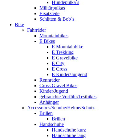
Hundepulka`s
Militärpulkas
Ersatzteile
Schlitten & Bob`s
Bike
Fahrräder
Mountainbikes
E Bikes
E Mountainbike
E Trekking
E Gravelbike
E City
E Cross
E Kinder/Jungend
Rennräder
Cross Gravel Bikes
Kinder/Jugend
gebrauchte Vorführ/Testbikes
Anhänger
Accessoires/Schuhe/Helme/Schutz
Brillen
Brillen
Handschuhe
Handschuhe kurz
Handschuhe lang