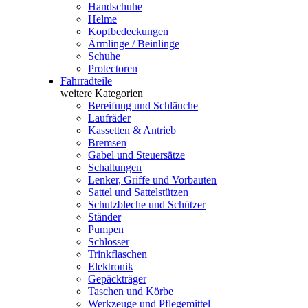
Handschuhe
Helme
Kopfbedeckungen
Ärmlinge / Beinlinge
Schuhe
Protectoren
Fahrradteile
weitere Kategorien
Bereifung und Schläuche
Laufräder
Kassetten & Antrieb
Bremsen
Gabel und Steuersätze
Schaltungen
Lenker, Griffe und Vorbauten
Sattel und Sattelstützen
Schutzbleche und Schützer
Ständer
Pumpen
Schlösser
Trinkflaschen
Elektronik
Gepäckträger
Taschen und Körbe
Werkzeuge und Pflegemittel