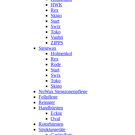
HWK
Rex
Skigo
Start
Swix
Toko
Vauhti
ZIPPS
Steigwax
Holmenkol
Rex
Rode
Start
Swix
Toko
Skigo
NoWax Steigzonenpflege
Fellpflege
Reiniger
Handbürsten
Eckig
Oval
Rotorbürsten
Strukturgeräte
Geräte/Sets