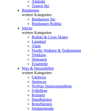
Alpinski
Touren Ski
Bindungen
weitere Kategorien
Bindungen Ski
Bindungen Rollski
Stöcke
weitere Kategorien
Rollski & Cross Skates
Langlauf
Alpin
Nordic Walking & Trailrunning
Trekking
Skitouren
Ersatzteile
Wax & Waxzubehör
weitere Kategorien
Gleitwax
Steigwax
NoWax Steigzonenpflege
Fellpflege
Reiniger
Handbürsten
Rotorbürsten
Strukturgeräte