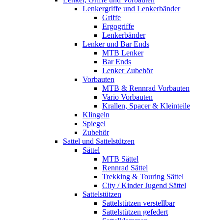
Lenkergriffe und Lenkerbänder
Griffe
Ergogriffe
Lenkerbänder
Lenker und Bar Ends
MTB Lenker
Bar Ends
Lenker Zubehör
Vorbauten
MTB & Rennrad Vorbauten
Vario Vorbauten
Krallen, Spacer & Kleinteile
Klingeln
Spiegel
Zubehör
Sattel und Sattelstützen
Sättel
MTB Sättel
Rennrad Sättel
Trekking & Touring Sättel
City / Kinder Jugend Sättel
Sattelstützen
Sattelstützen verstellbar
Sattelstützen gefedert