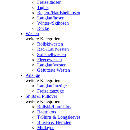
Freizeithosen
Tights
Regen-/Hardshellhosen
Langlaufhosen
Winter-/Skihosen
Röcke
Westen
weitere Kategorien
Rollskiwesten
Rad-/Laufwesten
Softshellwesten
Fleecewesten
Langlaufwesten
Gefütterte Westen
Anzüge
weitere Kategorien
Langlaufanzüge
Freizeitanzüge
Shirts & Pullover
weitere Kategorien
Rollski-/Laufshirts
Radtrikots
T-Shirts & Longsleeves
Blusen & Hemden
Midlayer