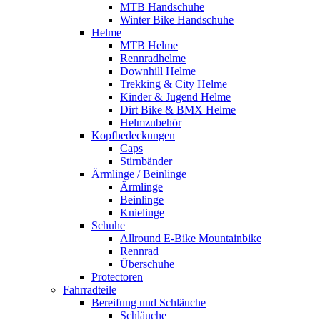
MTB Handschuhe
Winter Bike Handschuhe
Helme
MTB Helme
Rennradhelme
Downhill Helme
Trekking & City Helme
Kinder & Jugend Helme
Dirt Bike & BMX Helme
Helmzubehör
Kopfbedeckungen
Caps
Stirnbänder
Ärmlinge / Beinlinge
Ärmlinge
Beinlinge
Knielinge
Schuhe
Allround E-Bike Mountainbike
Rennrad
Überschuhe
Protectoren
Fahrradteile
Bereifung und Schläuche
Schläuche