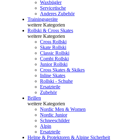
Waxbügler
Servicetische
Anderes Zubehör
Trainingsgeräte
weitere Kategorien
Rollski & Cross Skates
weitere Kategorien
Cross Rollski
Skate Rollski
Classic Rollski
Combi Rollski
Junior Rollski
Cross Skates & Skikes
Inline Skates
Rollski - Schuhe
Ersatzteile
Zubehör
Brillen
weitere Kategorien
Nordic Men & Women
Nordic Junior
Schneeschilder
Alpin
Ersatzteile
Helme & Protektoren & Alpine Sicherheit