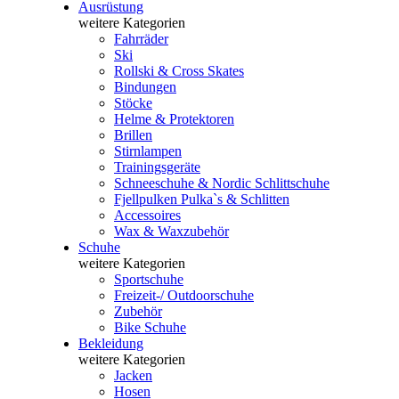
Ausrüstung
weitere Kategorien
Fahrräder
Ski
Rollski & Cross Skates
Bindungen
Stöcke
Helme & Protektoren
Brillen
Stirnlampen
Trainingsgeräte
Schneeschuhe & Nordic Schlittschuhe
Fjellpulken Pulka`s & Schlitten
Accessoires
Wax & Waxzubehör
Schuhe
weitere Kategorien
Sportschuhe
Freizeit-/ Outdoorschuhe
Zubehör
Bike Schuhe
Bekleidung
weitere Kategorien
Jacken
Hosen