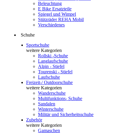
Beleuchtung
E Bike Ersatzteile
Spiegel und Wimpel
Stützräder REHA Mobil
Verschiedenes
Schuhe
Sportschuhe
weitere Kategorien
Rollski -Schuhe
Langlaufschuhe
Alpin - Stiefel
Tourenski - Stiefel
Laufschuhe
Freizeit-/ Outdoorschuhe
weitere Kategorien
Wanderschuhe
Multifunktions- Schuhe
Sandalen
Winterschuhe
Militär und Sicherheitsschuhe
Zubehör
weitere Kategorien
Gamaschen