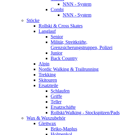
NNN - System
Combi
NNN - System
Stöcke
Rollski & Cross Skates
Langlauf
Senior
Militär, Streitkräfte,
Grenzsicherungstruppen, Polizei
Junior
Back Country
Alpin
Nordic Walking & Trailrunning
Trekking
Skitouren
Ersatzteile
Schlaufen
Griffe
Teller
Ersatzschäfte
Rollski/Walking - Stockspitzen/Pads
Wax & Waxzubehör
Gleitwax
Briko-Maplus
Holmenkol