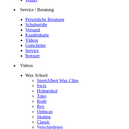
Service / Beratung
Persönliche Beratung
Schuhgröße
Versand
Kundenkarte
Videos
Gutscheine
Service
Retoure
Videos
Wax School
SportAlbert Wax Clips
Swix
Holmenkol
Toko
Rode
Rex
Optiwax
Skating
Classic
Verschiedenes