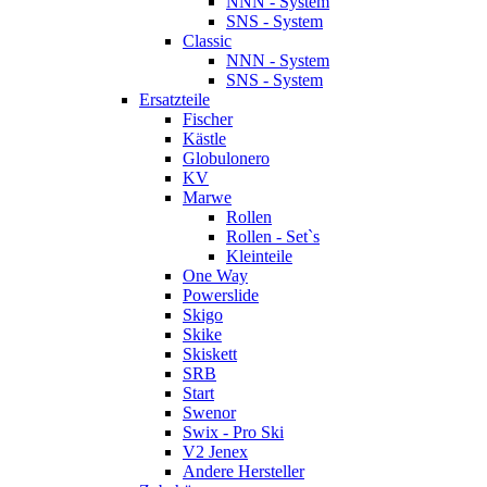
NNN - System
SNS - System
Classic
NNN - System
SNS - System
Ersatzteile
Fischer
Kästle
Globulonero
KV
Marwe
Rollen
Rollen - Set`s
Kleinteile
One Way
Powerslide
Skigo
Skike
Skiskett
SRB
Start
Swenor
Swix - Pro Ski
V2 Jenex
Andere Hersteller