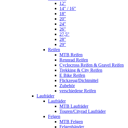
12"
14" / 16"
18"
20"
24"
26"
27,5"
28"
29"
Reifen
MTB Reifen
Rennrad Reifen
Cyclocross Reifen & Gravel Reifen
Trekking & City Reifen
E Bike Reifen
Flickzeug/Dichtmittel
Zubehör
verschiedene Reifen
Laufräder
Laufräder
MTB Laufräder
Touren/Cityrad Laufräder
Felgen
MTB Felgen
Felgenbänder