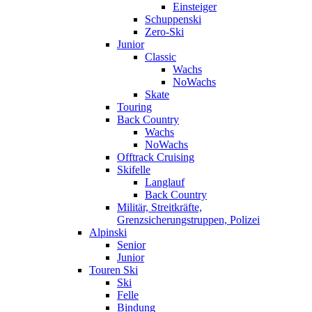
Einsteiger
Schuppenski
Zero-Ski
Junior
Classic
Wachs
NoWachs
Skate
Touring
Back Country
Wachs
NoWachs
Offtrack Cruising
Skifelle
Langlauf
Back Country
Militär, Streitkräfte,
Grenzsicherungstruppen, Polizei
Alpinski
Senior
Junior
Touren Ski
Ski
Felle
Bindung