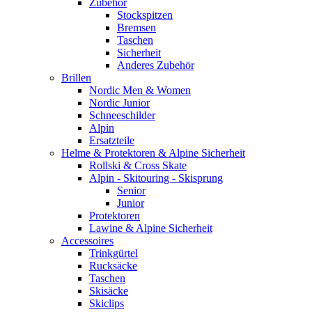
Zubehör
Stockspitzen
Bremsen
Taschen
Sicherheit
Anderes Zubehör
Brillen
Nordic Men & Women
Nordic Junior
Schneeschilder
Alpin
Ersatzteile
Helme & Protektoren & Alpine Sicherheit
Rollski & Cross Skate
Alpin - Skitouring - Skisprung
Senior
Junior
Protektoren
Lawine & Alpine Sicherheit
Accessoires
Trinkgürtel
Rucksäcke
Taschen
Skisäcke
Skiclips