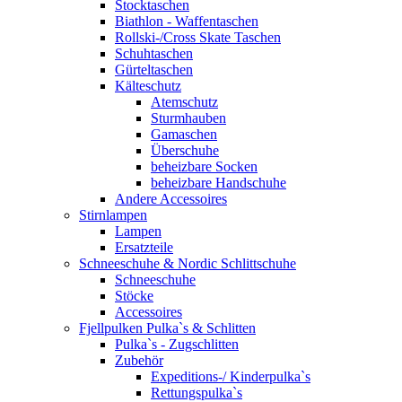
Stocktaschen
Biathlon - Waffentaschen
Rollski-/Cross Skate Taschen
Schuhtaschen
Gürteltaschen
Kälteschutz
Atemschutz
Sturmhauben
Gamaschen
Überschuhe
beheizbare Socken
beheizbare Handschuhe
Andere Accessoires
Stirnlampen
Lampen
Ersatzteile
Schneeschuhe & Nordic Schlittschuhe
Schneeschuhe
Stöcke
Accessoires
Fjellpulken Pulka`s & Schlitten
Pulka`s - Zugschlitten
Zubehör
Expeditions-/ Kinderpulka`s
Rettungspulka`s