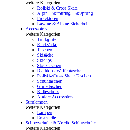
weitere Kategorien
Rollski & Cross Skate
Alpin - Skitouring - Skisprung
Protektoren
Lawine & Alpine Sicherheit
Accessoires
weitere Kategorien
Trinkgürtel
Rucksäcke
Taschen
Skisäcke
Skiclips
Stocktaschen
Biathlon - Waffentaschen
Rollski-/Cross Skate Taschen
Schuhtaschen
Gürteltaschen
Kälteschutz
Andere Accessoires
Stirnlampen
weitere Kategorien
Lampen
Ersatzteile
Schneeschuhe & Nordic Schlittschuhe
weitere Kategorien