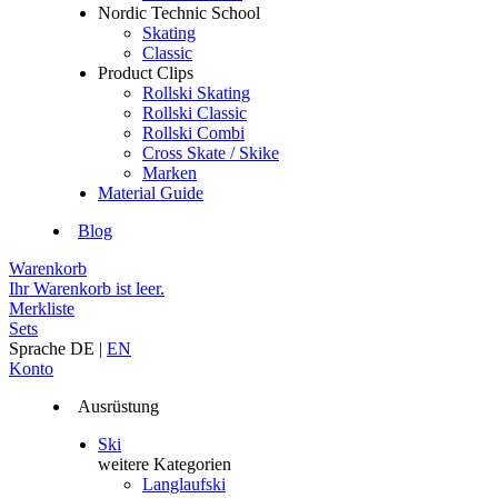
Nordic Technic School
Skating
Classic
Product Clips
Rollski Skating
Rollski Classic
Rollski Combi
Cross Skate / Skike
Marken
Material Guide
Blog
Warenkorb
Ihr Warenkorb ist leer.
Merkliste
Sets
Sprache
DE
|
EN
Konto
Ausrüstung
Ski
weitere Kategorien
Langlaufski