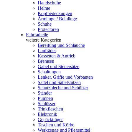
Handschuhe
Helme
Kopfbedeckungen
Ärmlinge / Beinlinge
Schuhe
Protectoren
Fahrradteile
weitere Kategorien
Bereifung und Schläuche
Laufräder
Kassetten & Antrieb
Bremsen
Gabel und Steuersätze
Schaltungen
Lenker, Griffe und Vorbauten
Sattel und Sattelstützen
Schutzbleche und Schützer
Ständer
Pumpen
Schlösser
Trinkflaschen
Elektronik
Gepäckträger
Taschen und Körbe
Werkzeuge und Pflegemittel