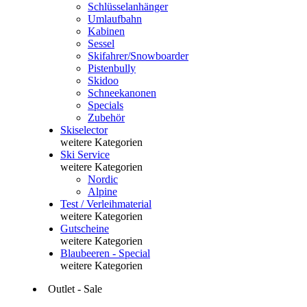
Schlüsselanhänger
Umlaufbahn
Kabinen
Sessel
Skifahrer/Snowboarder
Pistenbully
Skidoo
Schneekanonen
Specials
Zubehör
Skiselector
weitere Kategorien
Ski Service
weitere Kategorien
Nordic
Alpine
Test / Verleihmaterial
weitere Kategorien
Gutscheine
weitere Kategorien
Blaubeeren - Special
weitere Kategorien
Outlet - Sale