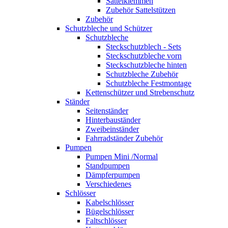
Sattelklemmen
Zubehör Sattelstützen
Zubehör
Schutzbleche und Schützer
Schutzbleche
Steckschutzblech - Sets
Steckschutzbleche vorn
Steckschutzbleche hinten
Schutzbleche Zubehör
Schutzbleche Festmontage
Kettenschützer und Strebenschutz
Ständer
Seitenständer
Hinterbauständer
Zweibeinständer
Fahrradständer Zubehör
Pumpen
Pumpen Mini /Normal
Standpumpen
Dämpferpumpen
Verschiedenes
Schlösser
Kabelschlösser
Bügelschlösser
Faltschlösser