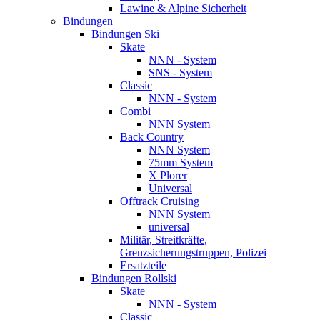
Lawine & Alpine Sicherheit
Bindungen
Bindungen Ski
Skate
NNN - System
SNS - System
Classic
NNN - System
Combi
NNN System
Back Country
NNN System
75mm System
X Plorer
Universal
Offtrack Cruising
NNN System
universal
Militär, Streitkräfte,
Grenzsicherungstruppen, Polizei
Ersatzteile
Bindungen Rollski
Skate
NNN - System
Classic