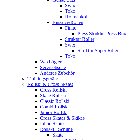
Swix
Toko
Holmenkol
Einsätze/Rollen
Finite
Press Struktur Press Box
Struktur Roller
Swix
Struktur Super Riller
Toko
Waxbügler
Servicetische
Anderes Zubehör
Trainingsgeräte
Rollski & Cross Skates
Cross Rollski
Skate Rollski
Classic Rollski
Combi Rollski
Junior Rollski
Cross Skates & Skikes
Inline Skates
Rollski - Schuhe
Skate