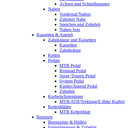
Achsen und Schnellspanner
Naben
Vorderrad Naben
Zubehör Nabe
Speichen und Zubehör
Naben Sets
Kassetten & Antrieb
Zahnkränze und Kassetten
Kassetten
Zahnkränze
Ketten
Pedale
MTB Pedal
Rennrad Pedal
Sport /Touren Pedal
System Pedal
Kinder/Jugend Pedal
Zubehör
Kurbeln/Innenlager
MTB/ATB/Trekking/E-Bike Kurbel
Kettenblätter
MTB Kettenblatt
Bremsen
Bremszüge & Hüllen
Felgenbremsen & Zubehör