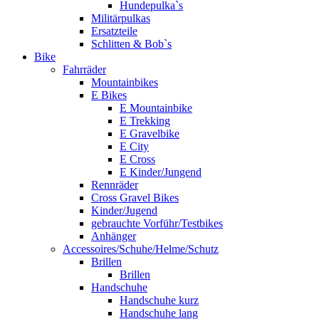
Hundepulka`s
Militärpulkas
Ersatzteile
Schlitten & Bob`s
Bike
Fahrräder
Mountainbikes
E Bikes
E Mountainbike
E Trekking
E Gravelbike
E City
E Cross
E Kinder/Jungend
Rennräder
Cross Gravel Bikes
Kinder/Jugend
gebrauchte Vorführ/Testbikes
Anhänger
Accessoires/Schuhe/Helme/Schutz
Brillen
Brillen
Handschuhe
Handschuhe kurz
Handschuhe lang