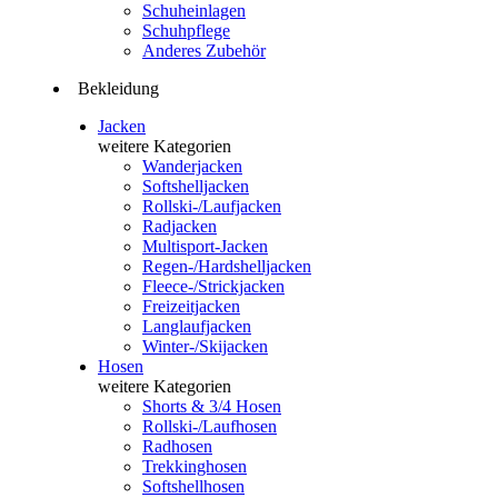
Schuheinlagen
Schuhpflege
Anderes Zubehör
Bekleidung
Jacken
weitere Kategorien
Wanderjacken
Softshelljacken
Rollski-/Laufjacken
Radjacken
Multisport-Jacken
Regen-/Hardshelljacken
Fleece-/Strickjacken
Freizeitjacken
Langlaufjacken
Winter-/Skijacken
Hosen
weitere Kategorien
Shorts & 3/4 Hosen
Rollski-/Laufhosen
Radhosen
Trekkinghosen
Softshellhosen