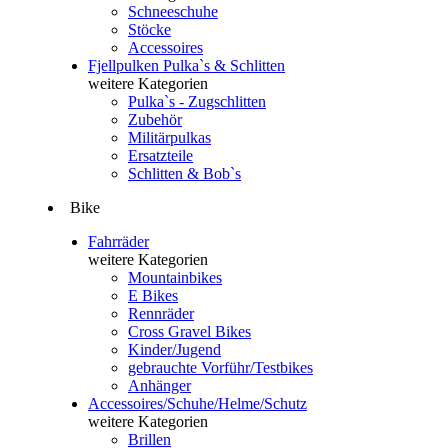
Schneeschuhe
Stöcke
Accessoires
Fjellpulken Pulka`s & Schlitten
weitere Kategorien
Pulka`s - Zugschlitten
Zubehör
Militärpulkas
Ersatzteile
Schlitten & Bob`s
Bike
Fahrräder
weitere Kategorien
Mountainbikes
E Bikes
Rennräder
Cross Gravel Bikes
Kinder/Jugend
gebrauchte Vorführ/Testbikes
Anhänger
Accessoires/Schuhe/Helme/Schutz
weitere Kategorien
Brillen