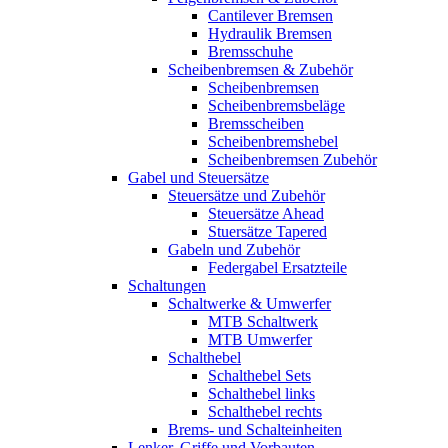
Cantilever Bremsen
Hydraulik Bremsen
Bremsschuhe
Scheibenbremsen & Zubehör
Scheibenbremsen
Scheibenbremsbeläge
Bremsscheiben
Scheibenbremshebel
Scheibenbremsen Zubehör
Gabel und Steuersätze
Steuersätze und Zubehör
Steuersätze Ahead
Stuersätze Tapered
Gabeln und Zubehör
Federgabel Ersatzteile
Schaltungen
Schaltwerke & Umwerfer
MTB Schaltwerk
MTB Umwerfer
Schalthebel
Schalthebel Sets
Schalthebel links
Schalthebel rechts
Brems- und Schalteinheiten
Lenker, Griffe und Vorbauten