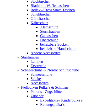
Stocktaschen
Biathlon - Waffentaschen
Rollski-/Cross Skate Taschen
Schuhtaschen
Gürteltaschen
Kälteschutz
Atemschutz
Sturmhauben
Gamaschen
Überschuhe
beheizbare Socken
beheizbare Handschuhe
Andere Accessoires
Stirnlampen
Lampen
Ersatzteile
Schneeschuhe & Nordic Schlittschuhe
Schneeschuhe
Stöcke
Accessoires
Fjellpulken Pulka`s & Schlitten
Pulka`s - Zugschlitten
Zubehör
Expeditions-/ Kinderpulka`s
Rettungspulka`s