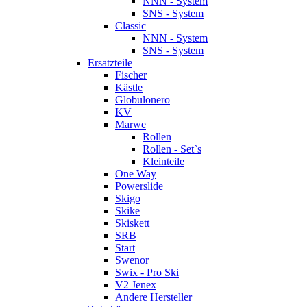
NNN - System
SNS - System
Classic
NNN - System
SNS - System
Ersatzteile
Fischer
Kästle
Globulonero
KV
Marwe
Rollen
Rollen - Set`s
Kleinteile
One Way
Powerslide
Skigo
Skike
Skiskett
SRB
Start
Swenor
Swix - Pro Ski
V2 Jenex
Andere Hersteller