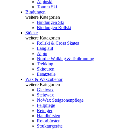
Alpinski
Touren Ski
Bindungen
weitere Kategorien
Bindungen Ski
Bindungen Rollski
Stöcke
weitere Kategorien
Rollski & Cross Skates
Langlauf
Alpin
Nordic Walking & Trailrunning
Trekking
Skitouren
Ersatzteile
Wax & Waxzubehör
weitere Kategorien
Gleitwax
Steigwax
NoWax Steigzonenpflege
Fellpflege
Reiniger
Handbürsten
Rotorbürsten
Strukturgeräte