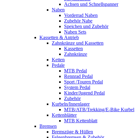
Achsen und Schnellspanner
Naben
Vorderrad Naben
Zubehör Nabe
Speichen und Zubehör
Naben Sets
Kassetten & Antrieb
Zahnkränze und Kassetten
Kassetten
Zahnkränze
Ketten
Pedale
MTB Pedal
Rennrad Pedal
Sport /Touren Pedal
System Pedal
Kinder/Jugend Pedal
Zubehör
Kurbeln/Innenlager
MTB/ATB/Trekking/E-Bike Kurbel
Kettenblätter
MTB Kettenblatt
Bremsen
Bremszüge & Hüllen
Felgenbremsen & Zubehör