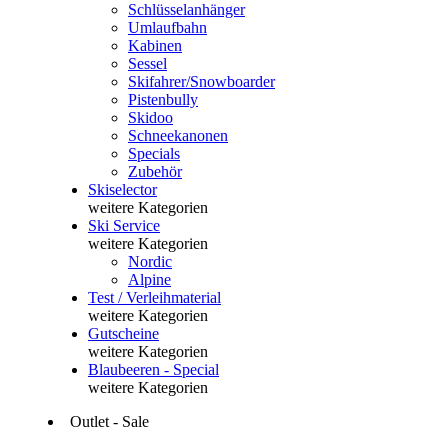
Schlüsselanhänger
Umlaufbahn
Kabinen
Sessel
Skifahrer/Snowboarder
Pistenbully
Skidoo
Schneekanonen
Specials
Zubehör
Skiselector
weitere Kategorien
Ski Service
weitere Kategorien
Nordic
Alpine
Test / Verleihmaterial
weitere Kategorien
Gutscheine
weitere Kategorien
Blaubeeren - Special
weitere Kategorien
Outlet - Sale