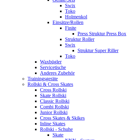
Swix
Toko
Holmenkol
Einsätze/Rollen
Finite
Press Struktur Press Box
Struktur Roller
Swix
Struktur Super Riller
Toko
Waxbügler
Servicetische
Anderes Zubehör
Trainingsgeräte
Rollski & Cross Skates
Cross Rollski
Skate Rollski
Classic Rollski
Combi Rollski
Junior Rollski
Cross Skates & Skikes
Inline Skates
Rollski - Schuhe
Skate