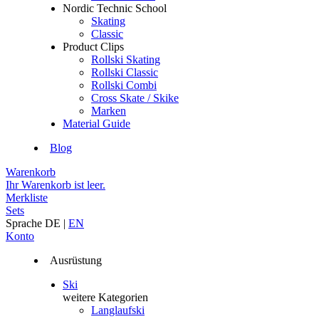
Nordic Technic School
Skating
Classic
Product Clips
Rollski Skating
Rollski Classic
Rollski Combi
Cross Skate / Skike
Marken
Material Guide
Blog
Warenkorb
Ihr Warenkorb ist leer.
Merkliste
Sets
Sprache
DE
|
EN
Konto
Ausrüstung
Ski
weitere Kategorien
Langlaufski