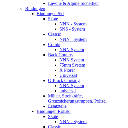
Lawine & Alpine Sicherheit
Bindungen
Bindungen Ski
Skate
NNN - System
SNS - System
Classic
NNN - System
Combi
NNN System
Back Country
NNN System
75mm System
X Plorer
Universal
Offtrack Cruising
NNN System
universal
Militär, Streitkräfte,
Grenzsicherungstruppen, Polizei
Ersatzteile
Bindungen Rollski
Skate
NNN - System
Classic