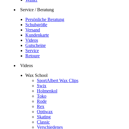
Service / Beratung
Persönliche Beratung
Schuhgröße
Versand
Kundenkarte
Videos
Gutscheine
Service
Retoure
Videos
Wax School
SportAlbert Wax Clips
Swix
Holmenkol
Toko
Rode
Rex
Optiwax
Skating
Classic
Verschiedenes