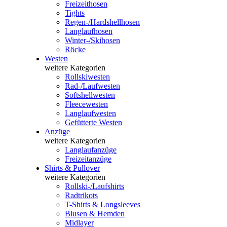
Freizeithosen
Tights
Regen-/Hardshellhosen
Langlaufhosen
Winter-/Skihosen
Röcke
Westen
weitere Kategorien
Rollskiwesten
Rad-/Laufwesten
Softshellwesten
Fleecewesten
Langlaufwesten
Gefütterte Westen
Anzüge
weitere Kategorien
Langlaufanzüge
Freizeitanzüge
Shirts & Pullover
weitere Kategorien
Rollski-/Laufshirts
Radtrikots
T-Shirts & Longsleeves
Blusen & Hemden
Midlayer