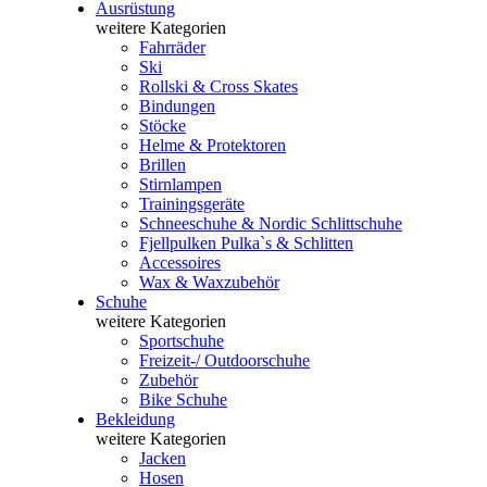
Ausrüstung
weitere Kategorien
Fahrräder
Ski
Rollski & Cross Skates
Bindungen
Stöcke
Helme & Protektoren
Brillen
Stirnlampen
Trainingsgeräte
Schneeschuhe & Nordic Schlittschuhe
Fjellpulken Pulka`s & Schlitten
Accessoires
Wax & Waxzubehör
Schuhe
weitere Kategorien
Sportschuhe
Freizeit-/ Outdoorschuhe
Zubehör
Bike Schuhe
Bekleidung
weitere Kategorien
Jacken
Hosen