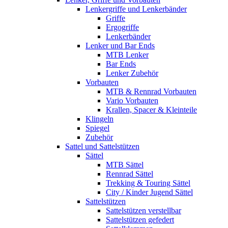
Lenkergriffe und Lenkerbänder
Griffe
Ergogriffe
Lenkerbänder
Lenker und Bar Ends
MTB Lenker
Bar Ends
Lenker Zubehör
Vorbauten
MTB & Rennrad Vorbauten
Vario Vorbauten
Krallen, Spacer & Kleinteile
Klingeln
Spiegel
Zubehör
Sattel und Sattelstützen
Sättel
MTB Sättel
Rennrad Sättel
Trekking & Touring Sättel
City / Kinder Jugend Sättel
Sattelstützen
Sattelstützen verstellbar
Sattelstützen gefedert