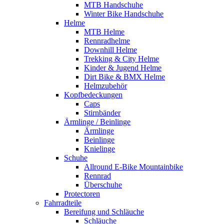
MTB Handschuhe
Winter Bike Handschuhe
Helme
MTB Helme
Rennradhelme
Downhill Helme
Trekking & City Helme
Kinder & Jugend Helme
Dirt Bike & BMX Helme
Helmzubehör
Kopfbedeckungen
Caps
Stirnbänder
Ärmlinge / Beinlinge
Ärmlinge
Beinlinge
Knielinge
Schuhe
Allround E-Bike Mountainbike
Rennrad
Überschuhe
Protectoren
Fahrradteile
Bereifung und Schläuche
Schläuche