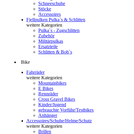
Schneeschuhe
Stöcke
Accessoires
Fjellpulken Pulka`s & Schlitten
weitere Kategorien
Pulka`s - Zugschlitten
Zubehör
Militärpulkas
Ersatzteile
Schlitten & Bob`s
Bike
Fahrräder
weitere Kategorien
Mountainbikes
E Bikes
Rennräder
Cross Gravel Bikes
Kinder/Jugend
gebrauchte Vorführ/Testbikes
Anhänger
Accessoires/Schuhe/Helme/Schutz
weitere Kategorien
Brillen