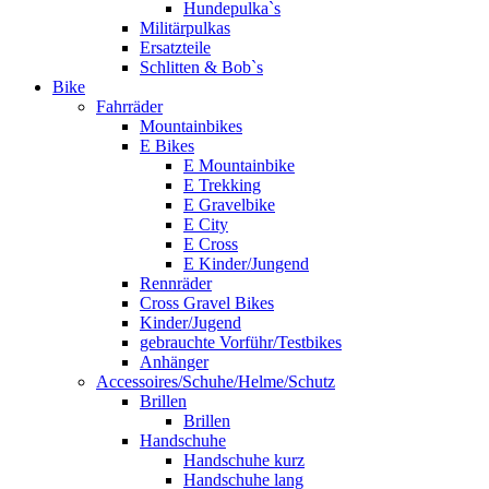
Hundepulka`s
Militärpulkas
Ersatzteile
Schlitten & Bob`s
Bike
Fahrräder
Mountainbikes
E Bikes
E Mountainbike
E Trekking
E Gravelbike
E City
E Cross
E Kinder/Jungend
Rennräder
Cross Gravel Bikes
Kinder/Jugend
gebrauchte Vorführ/Testbikes
Anhänger
Accessoires/Schuhe/Helme/Schutz
Brillen
Brillen
Handschuhe
Handschuhe kurz
Handschuhe lang