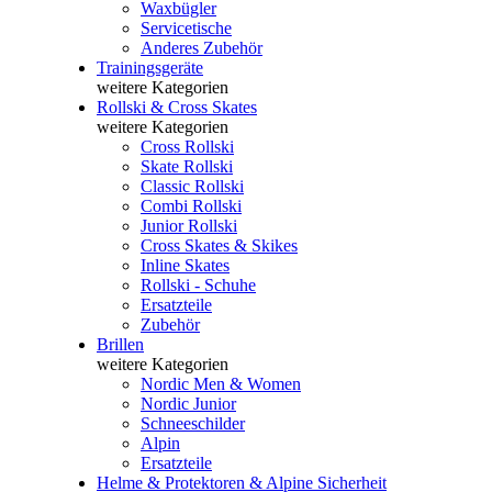
Waxbügler
Servicetische
Anderes Zubehör
Trainingsgeräte
weitere Kategorien
Rollski & Cross Skates
weitere Kategorien
Cross Rollski
Skate Rollski
Classic Rollski
Combi Rollski
Junior Rollski
Cross Skates & Skikes
Inline Skates
Rollski - Schuhe
Ersatzteile
Zubehör
Brillen
weitere Kategorien
Nordic Men & Women
Nordic Junior
Schneeschilder
Alpin
Ersatzteile
Helme & Protektoren & Alpine Sicherheit