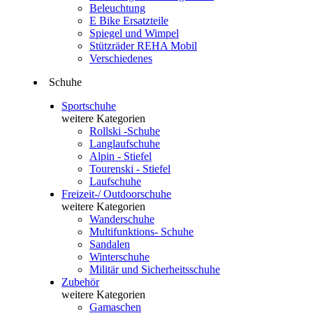
Beleuchtung
E Bike Ersatzteile
Spiegel und Wimpel
Stützräder REHA Mobil
Verschiedenes
Schuhe
Sportschuhe
weitere Kategorien
Rollski -Schuhe
Langlaufschuhe
Alpin - Stiefel
Tourenski - Stiefel
Laufschuhe
Freizeit-/ Outdoorschuhe
weitere Kategorien
Wanderschuhe
Multifunktions- Schuhe
Sandalen
Winterschuhe
Militär und Sicherheitsschuhe
Zubehör
weitere Kategorien
Gamaschen