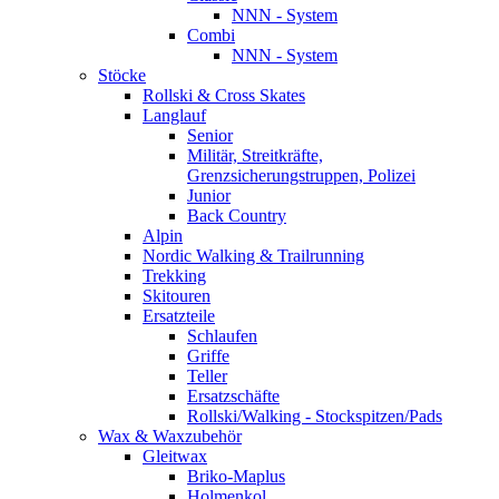
NNN - System
Combi
NNN - System
Stöcke
Rollski & Cross Skates
Langlauf
Senior
Militär, Streitkräfte,
Grenzsicherungstruppen, Polizei
Junior
Back Country
Alpin
Nordic Walking & Trailrunning
Trekking
Skitouren
Ersatzteile
Schlaufen
Griffe
Teller
Ersatzschäfte
Rollski/Walking - Stockspitzen/Pads
Wax & Waxzubehör
Gleitwax
Briko-Maplus
Holmenkol