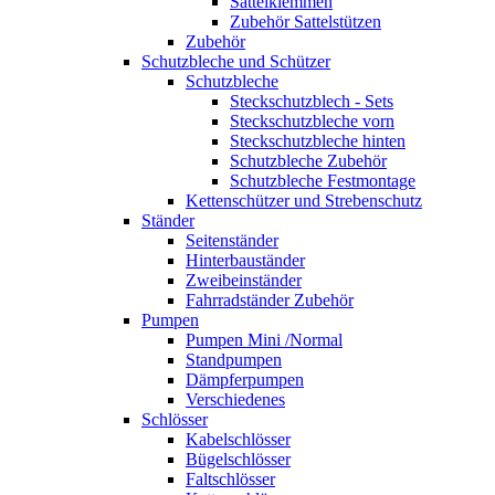
Sattelklemmen
Zubehör Sattelstützen
Zubehör
Schutzbleche und Schützer
Schutzbleche
Steckschutzblech - Sets
Steckschutzbleche vorn
Steckschutzbleche hinten
Schutzbleche Zubehör
Schutzbleche Festmontage
Kettenschützer und Strebenschutz
Ständer
Seitenständer
Hinterbauständer
Zweibeinständer
Fahrradständer Zubehör
Pumpen
Pumpen Mini /Normal
Standpumpen
Dämpferpumpen
Verschiedenes
Schlösser
Kabelschlösser
Bügelschlösser
Faltschlösser