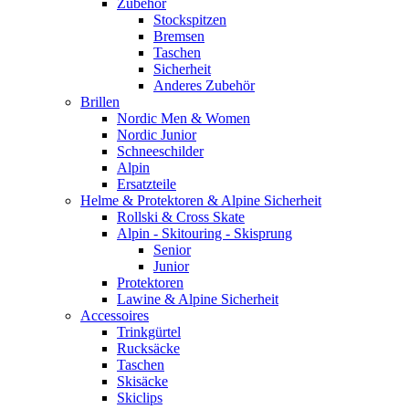
Zubehör
Stockspitzen
Bremsen
Taschen
Sicherheit
Anderes Zubehör
Brillen
Nordic Men & Women
Nordic Junior
Schneeschilder
Alpin
Ersatzteile
Helme & Protektoren & Alpine Sicherheit
Rollski & Cross Skate
Alpin - Skitouring - Skisprung
Senior
Junior
Protektoren
Lawine & Alpine Sicherheit
Accessoires
Trinkgürtel
Rucksäcke
Taschen
Skisäcke
Skiclips