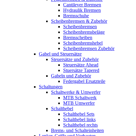
Cantilever Bremsen
Hydraulik Bremsen
Bremsschuhe
Scheibenbremsen & Zubehör
Scheibenbremsen
Scheibenbremsbeläge
Bremsscheiben
Scheibenbremshebel
Scheibenbremsen Zubehör
Gabel und Steuersätze
Steuersätze und Zubehör
Steuersätze Ahead
Stuersätze Tapered
Gabeln und Zubehör
Federgabel Ersatzteile
Schaltungen
Schaltwerke & Umwerfer
MTB Schaltwerk
MTB Umwerfer
Schalthebel
Schalthebel Sets
Schalthebel links
Schalthebel rechts
Brems- und Schalteinheiten
Lenker, Griffe und Vorbauten