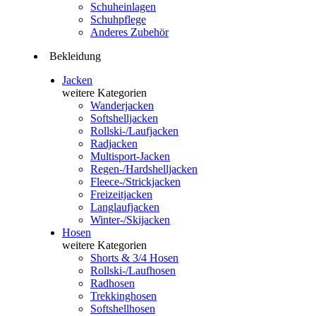
Schuheinlagen
Schuhpflege
Anderes Zubehör
Bekleidung
Jacken
weitere Kategorien
Wanderjacken
Softshelljacken
Rollski-/Laufjacken
Radjacken
Multisport-Jacken
Regen-/Hardshelljacken
Fleece-/Strickjacken
Freizeitjacken
Langlaufjacken
Winter-/Skijacken
Hosen
weitere Kategorien
Shorts & 3/4 Hosen
Rollski-/Laufhosen
Radhosen
Trekkinghosen
Softshellhosen