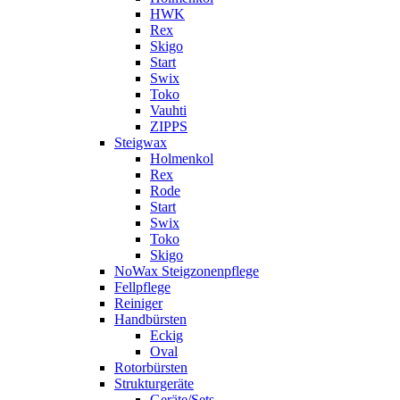
HWK
Rex
Skigo
Start
Swix
Toko
Vauhti
ZIPPS
Steigwax
Holmenkol
Rex
Rode
Start
Swix
Toko
Skigo
NoWax Steigzonenpflege
Fellpflege
Reiniger
Handbürsten
Eckig
Oval
Rotorbürsten
Strukturgeräte
Geräte/Sets