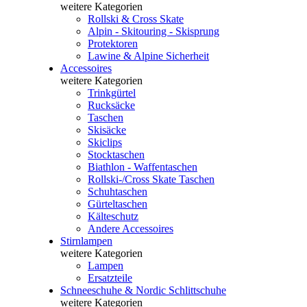
weitere Kategorien
Rollski & Cross Skate
Alpin - Skitouring - Skisprung
Protektoren
Lawine & Alpine Sicherheit
Accessoires
weitere Kategorien
Trinkgürtel
Rucksäcke
Taschen
Skisäcke
Skiclips
Stocktaschen
Biathlon - Waffentaschen
Rollski-/Cross Skate Taschen
Schuhtaschen
Gürteltaschen
Kälteschutz
Andere Accessoires
Stirnlampen
weitere Kategorien
Lampen
Ersatzteile
Schneeschuhe & Nordic Schlittschuhe
weitere Kategorien