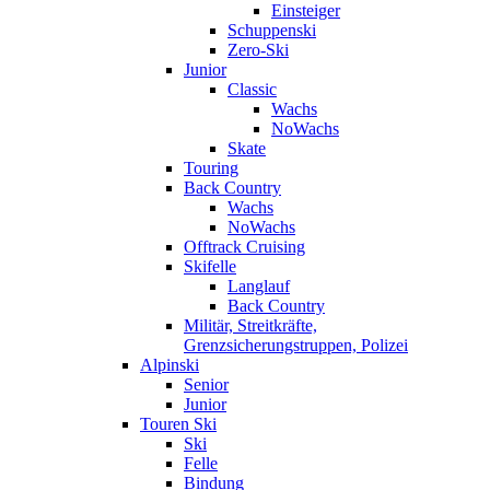
Einsteiger
Schuppenski
Zero-Ski
Junior
Classic
Wachs
NoWachs
Skate
Touring
Back Country
Wachs
NoWachs
Offtrack Cruising
Skifelle
Langlauf
Back Country
Militär, Streitkräfte,
Grenzsicherungstruppen, Polizei
Alpinski
Senior
Junior
Touren Ski
Ski
Felle
Bindung