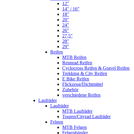
12"
14" / 16"
18"
20"
24"
26"
27,5"
28"
29"
Reifen
MTB Reifen
Rennrad Reifen
Cyclocross Reifen & Gravel Reifen
Trekking & City Reifen
E Bike Reifen
Flickzeug/Dichtmittel
Zubehör
verschiedene Reifen
Laufräder
Laufräder
MTB Laufräder
Touren/Cityrad Laufräder
Felgen
MTB Felgen
Felgenbänder