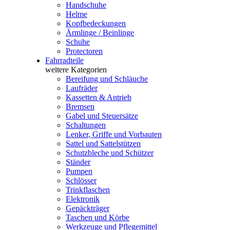
Handschuhe
Helme
Kopfbedeckungen
Ärmlinge / Beinlinge
Schuhe
Protectoren
Fahrradteile
weitere Kategorien
Bereifung und Schläuche
Laufräder
Kassetten & Antrieb
Bremsen
Gabel und Steuersätze
Schaltungen
Lenker, Griffe und Vorbauten
Sattel und Sattelstützen
Schutzbleche und Schützer
Ständer
Pumpen
Schlösser
Trinkflaschen
Elektronik
Gepäckträger
Taschen und Körbe
Werkzeuge und Pflegemittel