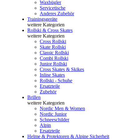
Waxbügler
Servicetische
Anderes Zubehör
Trainingsgeräte
weitere Kategorien
Rollski & Cross Skates
weitere Kategorien
Cross Rollski
Skate Rollski
Classic Rollski
Combi Rollski
Junior Rollski
Cross Skates & Skikes
Inline Skates
Rollski - Schuhe
Ersatzteile
Zubehör
Brillen
weitere Kategorien
Nordic Men & Women
Nordic Junior
Schneeschilder
Alpin
Ersatzteile
Helme & Protektoren & Alpine Sicherheit