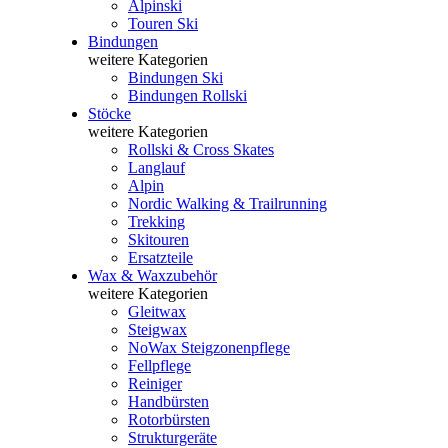
Alpinski
Touren Ski
Bindungen
weitere Kategorien
Bindungen Ski
Bindungen Rollski
Stöcke
weitere Kategorien
Rollski & Cross Skates
Langlauf
Alpin
Nordic Walking & Trailrunning
Trekking
Skitouren
Ersatzteile
Wax & Waxzubehör
weitere Kategorien
Gleitwax
Steigwax
NoWax Steigzonenpflege
Fellpflege
Reiniger
Handbürsten
Rotorbürsten
Strukturgeräte