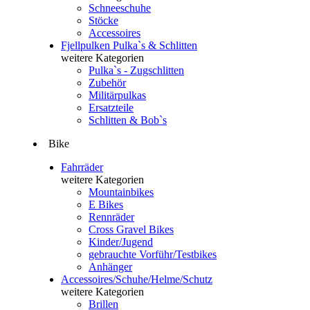
Schneeschuhe
Stöcke
Accessoires
Fjellpulken Pulka`s & Schlitten
weitere Kategorien
Pulka`s - Zugschlitten
Zubehör
Militärpulkas
Ersatzteile
Schlitten & Bob`s
Bike
Fahrräder
weitere Kategorien
Mountainbikes
E Bikes
Rennräder
Cross Gravel Bikes
Kinder/Jugend
gebrauchte Vorführ/Testbikes
Anhänger
Accessoires/Schuhe/Helme/Schutz
weitere Kategorien
Brillen