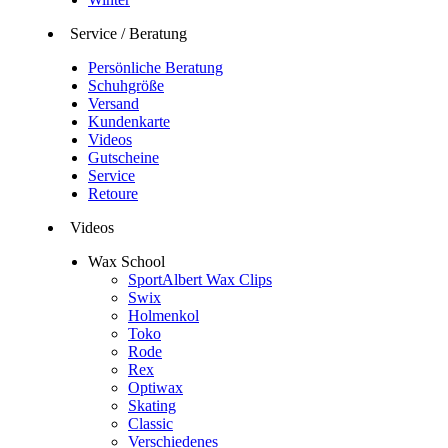
Service / Beratung
Persönliche Beratung
Schuhgröße
Versand
Kundenkarte
Videos
Gutscheine
Service
Retoure
Videos
Wax School
SportAlbert Wax Clips
Swix
Holmenkol
Toko
Rode
Rex
Optiwax
Skating
Classic
Verschiedenes