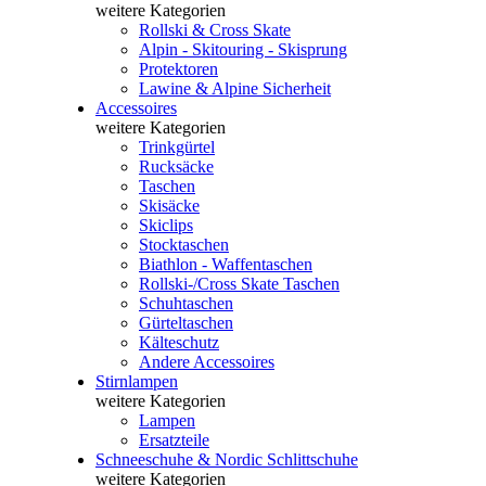
weitere Kategorien
Rollski & Cross Skate
Alpin - Skitouring - Skisprung
Protektoren
Lawine & Alpine Sicherheit
Accessoires
weitere Kategorien
Trinkgürtel
Rucksäcke
Taschen
Skisäcke
Skiclips
Stocktaschen
Biathlon - Waffentaschen
Rollski-/Cross Skate Taschen
Schuhtaschen
Gürteltaschen
Kälteschutz
Andere Accessoires
Stirnlampen
weitere Kategorien
Lampen
Ersatzteile
Schneeschuhe & Nordic Schlittschuhe
weitere Kategorien