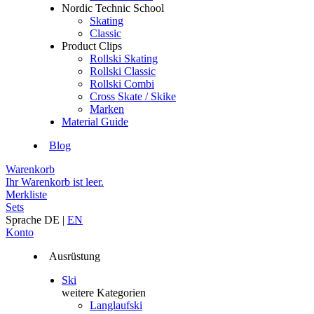
Nordic Technic School
Skating
Classic
Product Clips
Rollski Skating
Rollski Classic
Rollski Combi
Cross Skate / Skike
Marken
Material Guide
Blog
Warenkorb
Ihr Warenkorb ist leer.
Merkliste
Sets
Sprache
DE
|
EN
Konto
Ausrüstung
Ski
weitere Kategorien
Langlaufski