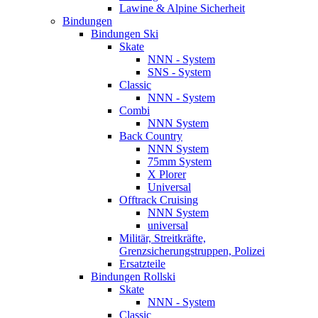
Lawine & Alpine Sicherheit
Bindungen
Bindungen Ski
Skate
NNN - System
SNS - System
Classic
NNN - System
Combi
NNN System
Back Country
NNN System
75mm System
X Plorer
Universal
Offtrack Cruising
NNN System
universal
Militär, Streitkräfte,
Grenzsicherungstruppen, Polizei
Ersatzteile
Bindungen Rollski
Skate
NNN - System
Classic