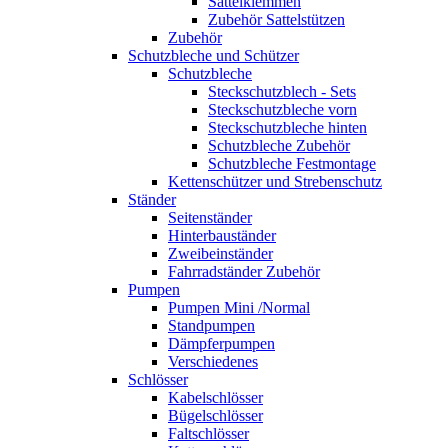
Sattelklemmen
Zubehör Sattelstützen
Zubehör
Schutzbleche und Schützer
Schutzbleche
Steckschutzblech - Sets
Steckschutzbleche vorn
Steckschutzbleche hinten
Schutzbleche Zubehör
Schutzbleche Festmontage
Kettenschützer und Strebenschutz
Ständer
Seitenständer
Hinterbauständer
Zweibeinständer
Fahrradständer Zubehör
Pumpen
Pumpen Mini /Normal
Standpumpen
Dämpferpumpen
Verschiedenes
Schlösser
Kabelschlösser
Bügelschlösser
Faltschlösser