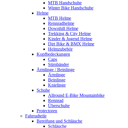
MTB Handschuhe
Winter Bike Handschuhe
Helme
MTB Helme
Rennradhelme
Downhill Helme
Trekking & City Helme
Kinder & Jugend Helme
Dirt Bike & BMX Helme
Helmzubehör
Kopfbedeckungen
Caps
Stirnbänder
Ärmlinge / Beinlinge
Ärmlinge
Beinlinge
Knielinge
Schuhe
Allround E-Bike Mountainbike
Rennrad
Überschuhe
Protectoren
Fahrradteile
Bereifung und Schläuche
Schläuche