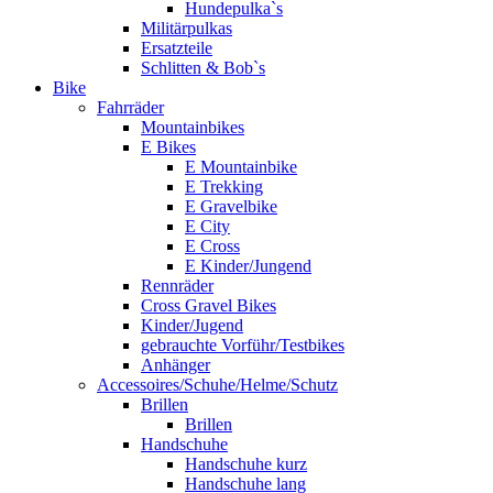
Hundepulka`s
Militärpulkas
Ersatzteile
Schlitten & Bob`s
Bike
Fahrräder
Mountainbikes
E Bikes
E Mountainbike
E Trekking
E Gravelbike
E City
E Cross
E Kinder/Jungend
Rennräder
Cross Gravel Bikes
Kinder/Jugend
gebrauchte Vorführ/Testbikes
Anhänger
Accessoires/Schuhe/Helme/Schutz
Brillen
Brillen
Handschuhe
Handschuhe kurz
Handschuhe lang