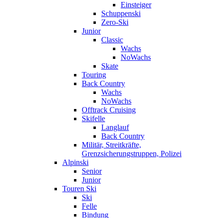
Einsteiger
Schuppenski
Zero-Ski
Junior
Classic
Wachs
NoWachs
Skate
Touring
Back Country
Wachs
NoWachs
Offtrack Cruising
Skifelle
Langlauf
Back Country
Militär, Streitkräfte,
Grenzsicherungstruppen, Polizei
Alpinski
Senior
Junior
Touren Ski
Ski
Felle
Bindung