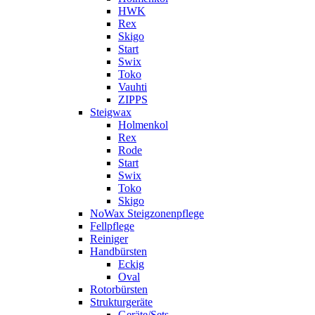
HWK
Rex
Skigo
Start
Swix
Toko
Vauhti
ZIPPS
Steigwax
Holmenkol
Rex
Rode
Start
Swix
Toko
Skigo
NoWax Steigzonenpflege
Fellpflege
Reiniger
Handbürsten
Eckig
Oval
Rotorbürsten
Strukturgeräte
Geräte/Sets