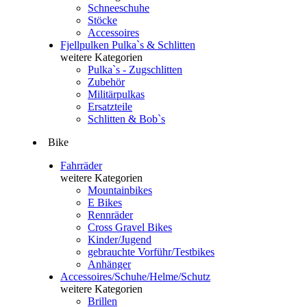
Schneeschuhe
Stöcke
Accessoires
Fjellpulken Pulka`s & Schlitten
weitere Kategorien
Pulka`s - Zugschlitten
Zubehör
Militärpulkas
Ersatzteile
Schlitten & Bob`s
Bike
Fahrräder
weitere Kategorien
Mountainbikes
E Bikes
Rennräder
Cross Gravel Bikes
Kinder/Jugend
gebrauchte Vorführ/Testbikes
Anhänger
Accessoires/Schuhe/Helme/Schutz
weitere Kategorien
Brillen