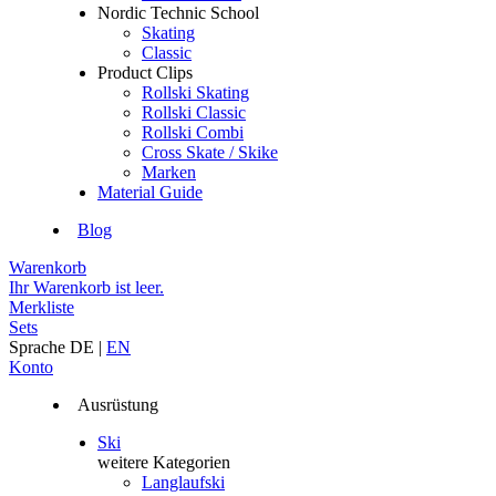
Nordic Technic School
Skating
Classic
Product Clips
Rollski Skating
Rollski Classic
Rollski Combi
Cross Skate / Skike
Marken
Material Guide
Blog
Warenkorb
Ihr Warenkorb ist leer.
Merkliste
Sets
Sprache
DE
|
EN
Konto
Ausrüstung
Ski
weitere Kategorien
Langlaufski