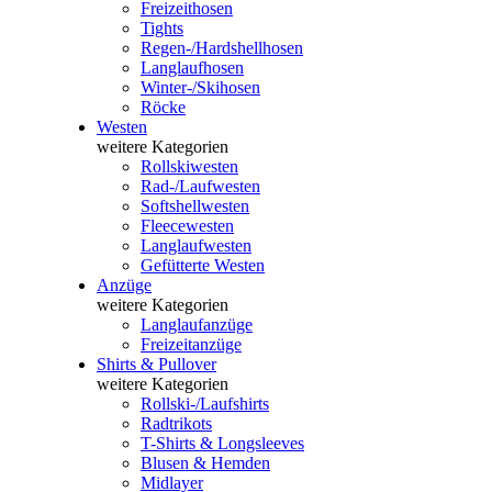
Freizeithosen
Tights
Regen-/Hardshellhosen
Langlaufhosen
Winter-/Skihosen
Röcke
Westen
weitere Kategorien
Rollskiwesten
Rad-/Laufwesten
Softshellwesten
Fleecewesten
Langlaufwesten
Gefütterte Westen
Anzüge
weitere Kategorien
Langlaufanzüge
Freizeitanzüge
Shirts & Pullover
weitere Kategorien
Rollski-/Laufshirts
Radtrikots
T-Shirts & Longsleeves
Blusen & Hemden
Midlayer