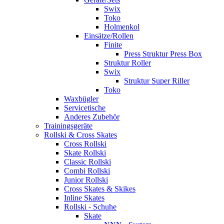
Swix
Toko
Holmenkol
Einsätze/Rollen
Finite
Press Struktur Press Box
Struktur Roller
Swix
Struktur Super Riller
Toko
Waxbügler
Servicetische
Anderes Zubehör
Trainingsgeräte
Rollski & Cross Skates
Cross Rollski
Skate Rollski
Classic Rollski
Combi Rollski
Junior Rollski
Cross Skates & Skikes
Inline Skates
Rollski - Schuhe
Skate