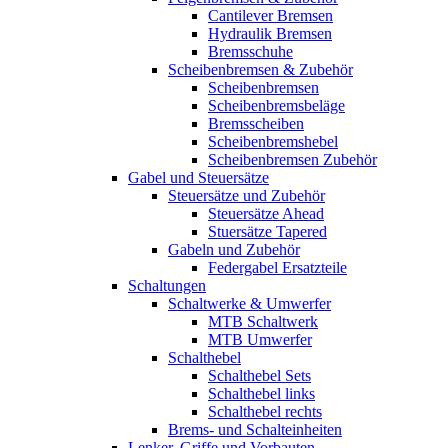
Cantilever Bremsen
Hydraulik Bremsen
Bremsschuhe
Scheibenbremsen & Zubehör
Scheibenbremsen
Scheibenbremsbeläge
Bremsscheiben
Scheibenbremshebel
Scheibenbremsen Zubehör
Gabel und Steuersätze
Steuersätze und Zubehör
Steuersätze Ahead
Stuersätze Tapered
Gabeln und Zubehör
Federgabel Ersatzteile
Schaltungen
Schaltwerke & Umwerfer
MTB Schaltwerk
MTB Umwerfer
Schalthebel
Schalthebel Sets
Schalthebel links
Schalthebel rechts
Brems- und Schalteinheiten
Lenker, Griffe und Vorbauten