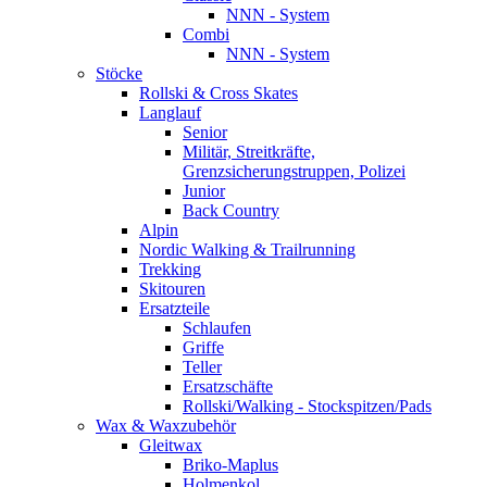
NNN - System
Combi
NNN - System
Stöcke
Rollski & Cross Skates
Langlauf
Senior
Militär, Streitkräfte,
Grenzsicherungstruppen, Polizei
Junior
Back Country
Alpin
Nordic Walking & Trailrunning
Trekking
Skitouren
Ersatzteile
Schlaufen
Griffe
Teller
Ersatzschäfte
Rollski/Walking - Stockspitzen/Pads
Wax & Waxzubehör
Gleitwax
Briko-Maplus
Holmenkol