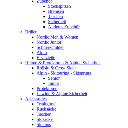
Zubehör
Stockspitzen
Bremsen
Taschen
Sicherheit
Anderes Zubehör
Brillen
Nordic Men & Women
Nordic Junior
Schneeschilder
Alpin
Ersatzteile
Helme & Protektoren & Alpine Sicherheit
Rollski & Cross Skate
Alpin - Skitouring - Skisprung
Senior
Junior
Protektoren
Lawine & Alpine Sicherheit
Accessoires
Trinkgürtel
Rucksäcke
Taschen
Skisäcke
Skiclips