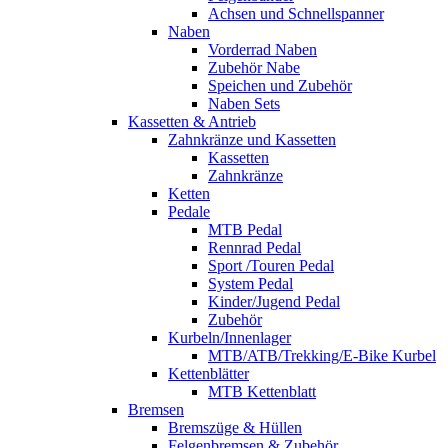
Achsen und Schnellspanner
Naben
Vorderrad Naben
Zubehör Nabe
Speichen und Zubehör
Naben Sets
Kassetten & Antrieb
Zahnkränze und Kassetten
Kassetten
Zahnkränze
Ketten
Pedale
MTB Pedal
Rennrad Pedal
Sport /Touren Pedal
System Pedal
Kinder/Jugend Pedal
Zubehör
Kurbeln/Innenlager
MTB/ATB/Trekking/E-Bike Kurbel
Kettenblätter
MTB Kettenblatt
Bremsen
Bremszüge & Hüllen
Felgenbremsen & Zubehör