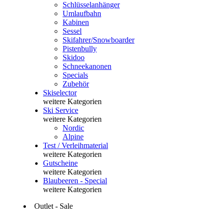
Schlüsselanhänger
Umlaufbahn
Kabinen
Sessel
Skifahrer/Snowboarder
Pistenbully
Skidoo
Schneekanonen
Specials
Zubehör
Skiselector
weitere Kategorien
Ski Service
weitere Kategorien
Nordic
Alpine
Test / Verleihmaterial
weitere Kategorien
Gutscheine
weitere Kategorien
Blaubeeren - Special
weitere Kategorien
Outlet - Sale