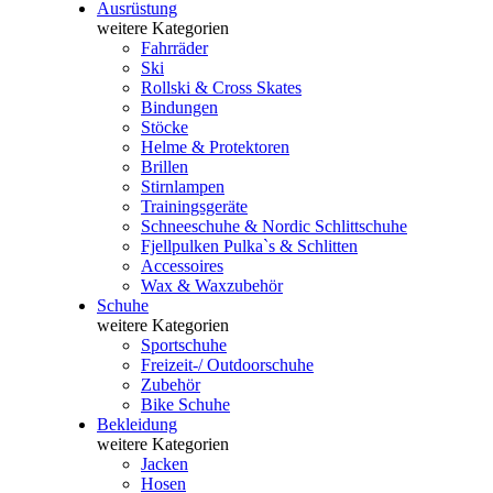
Ausrüstung
weitere Kategorien
Fahrräder
Ski
Rollski & Cross Skates
Bindungen
Stöcke
Helme & Protektoren
Brillen
Stirnlampen
Trainingsgeräte
Schneeschuhe & Nordic Schlittschuhe
Fjellpulken Pulka`s & Schlitten
Accessoires
Wax & Waxzubehör
Schuhe
weitere Kategorien
Sportschuhe
Freizeit-/ Outdoorschuhe
Zubehör
Bike Schuhe
Bekleidung
weitere Kategorien
Jacken
Hosen