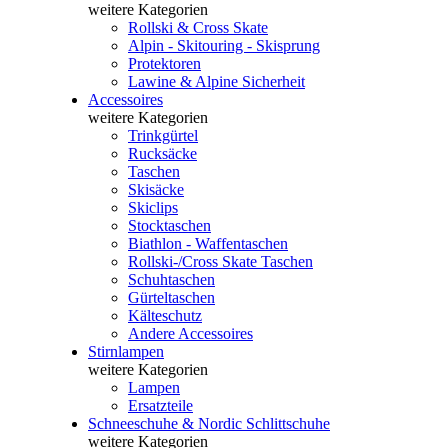
weitere Kategorien
Rollski & Cross Skate
Alpin - Skitouring - Skisprung
Protektoren
Lawine & Alpine Sicherheit
Accessoires
weitere Kategorien
Trinkgürtel
Rucksäcke
Taschen
Skisäcke
Skiclips
Stocktaschen
Biathlon - Waffentaschen
Rollski-/Cross Skate Taschen
Schuhtaschen
Gürteltaschen
Kälteschutz
Andere Accessoires
Stirnlampen
weitere Kategorien
Lampen
Ersatzteile
Schneeschuhe & Nordic Schlittschuhe
weitere Kategorien