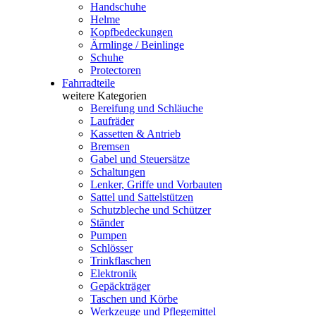
Handschuhe
Helme
Kopfbedeckungen
Ärmlinge / Beinlinge
Schuhe
Protectoren
Fahrradteile
weitere Kategorien
Bereifung und Schläuche
Laufräder
Kassetten & Antrieb
Bremsen
Gabel und Steuersätze
Schaltungen
Lenker, Griffe und Vorbauten
Sattel und Sattelstützen
Schutzbleche und Schützer
Ständer
Pumpen
Schlösser
Trinkflaschen
Elektronik
Gepäckträger
Taschen und Körbe
Werkzeuge und Pflegemittel