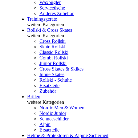
Waxbügler
Servicetische
Anderes Zubehör
Trainingsgeräte
weitere Kategorien
Rollski & Cross Skates
weitere Kategorien
Cross Rollski
Skate Rollski
Classic Rollski
Combi Rollski
Junior Rollski
Cross Skates & Skikes
Inline Skates
Rollski - Schuhe
Ersatzteile
Zubehör
Brillen
weitere Kategorien
Nordic Men & Women
Nordic Junior
Schneeschilder
Alpin
Ersatzteile
Helme & Protektoren & Alpine Sicherheit