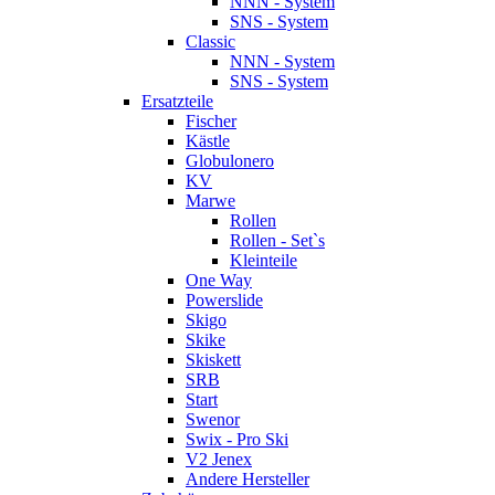
NNN - System
SNS - System
Classic
NNN - System
SNS - System
Ersatzteile
Fischer
Kästle
Globulonero
KV
Marwe
Rollen
Rollen - Set`s
Kleinteile
One Way
Powerslide
Skigo
Skike
Skiskett
SRB
Start
Swenor
Swix - Pro Ski
V2 Jenex
Andere Hersteller