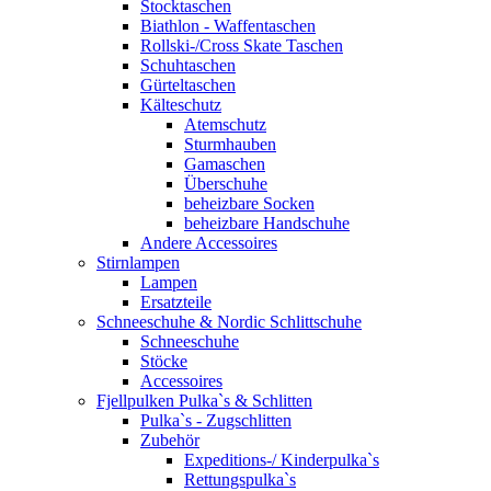
Stocktaschen
Biathlon - Waffentaschen
Rollski-/Cross Skate Taschen
Schuhtaschen
Gürteltaschen
Kälteschutz
Atemschutz
Sturmhauben
Gamaschen
Überschuhe
beheizbare Socken
beheizbare Handschuhe
Andere Accessoires
Stirnlampen
Lampen
Ersatzteile
Schneeschuhe & Nordic Schlittschuhe
Schneeschuhe
Stöcke
Accessoires
Fjellpulken Pulka`s & Schlitten
Pulka`s - Zugschlitten
Zubehör
Expeditions-/ Kinderpulka`s
Rettungspulka`s