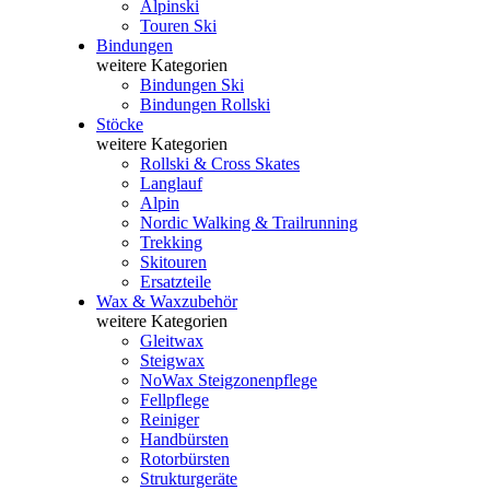
Alpinski
Touren Ski
Bindungen
weitere Kategorien
Bindungen Ski
Bindungen Rollski
Stöcke
weitere Kategorien
Rollski & Cross Skates
Langlauf
Alpin
Nordic Walking & Trailrunning
Trekking
Skitouren
Ersatzteile
Wax & Waxzubehör
weitere Kategorien
Gleitwax
Steigwax
NoWax Steigzonenpflege
Fellpflege
Reiniger
Handbürsten
Rotorbürsten
Strukturgeräte