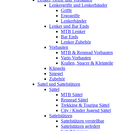
Lenkergriffe und Lenkerbänder
Griffe
Ergogriffe
Lenkerbänder
Lenker und Bar Ends
MTB Lenker
Bar Ends
Lenker Zubehör
Vorbauten
MTB & Rennrad Vorbauten
Vario Vorbauten
Krallen, Spacer & Kleinteile
Klingeln
Spiegel
Zubehör
Sattel und Sattelstützen
Sättel
MTB Sättel
Rennrad Sättel
Trekking & Touring Sättel
City / Kinder Jugend Sättel
Sattelstützen
Sattelstützen verstellbar
Sattelstützen gefedert