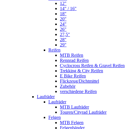
12"
14" / 16"
18"
20"
24"
26"
27,5"
28"
29"
Reifen
MTB Reifen
Rennrad Reifen
Cyclocross Reifen & Gravel Reifen
Trekking & City Reifen
E Bike Reifen
Flickzeug/Dichtmittel
Zubehör
verschiedene Reifen
Laufräder
Laufräder
MTB Laufräder
Touren/Cityrad Laufräder
Felgen
MTB Felgen
Felgenbänder