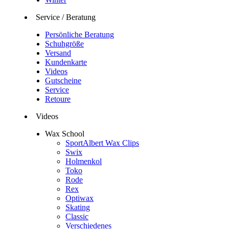
Service / Beratung
Persönliche Beratung
Schuhgröße
Versand
Kundenkarte
Videos
Gutscheine
Service
Retoure
Videos
Wax School
SportAlbert Wax Clips
Swix
Holmenkol
Toko
Rode
Rex
Optiwax
Skating
Classic
Verschiedenes