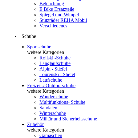
Beleuchtung
E Bike Ersatzteile
Spiegel und Wimpel
Stützräder REHA Mobil
Verschiedenes
Schuhe
Sportschuhe
weitere Kategorien
Rollski -Schuhe
Langlaufschuhe
Alpin - Stiefel
Tourenski - Stiefel
Laufschuhe
Freizeit-/ Outdoorschuhe
weitere Kategorien
Wanderschuhe
Multifunktions- Schuhe
Sandalen
Winterschuhe
Militär und Sicherheitsschuhe
Zubehör
weitere Kategorien
Gamaschen