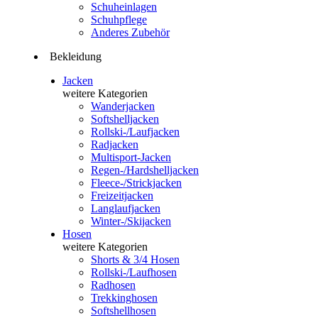
Schuheinlagen
Schuhpflege
Anderes Zubehör
Bekleidung
Jacken
weitere Kategorien
Wanderjacken
Softshelljacken
Rollski-/Laufjacken
Radjacken
Multisport-Jacken
Regen-/Hardshelljacken
Fleece-/Strickjacken
Freizeitjacken
Langlaufjacken
Winter-/Skijacken
Hosen
weitere Kategorien
Shorts & 3/4 Hosen
Rollski-/Laufhosen
Radhosen
Trekkinghosen
Softshellhosen