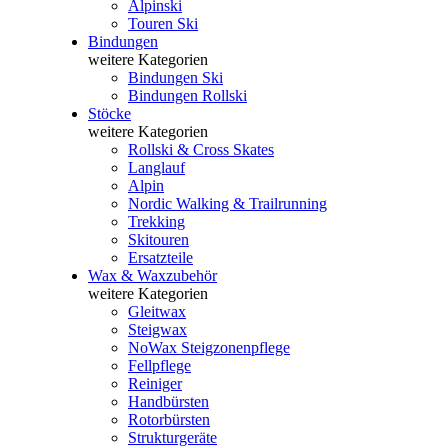
Alpinski
Touren Ski
Bindungen
weitere Kategorien
Bindungen Ski
Bindungen Rollski
Stöcke
weitere Kategorien
Rollski & Cross Skates
Langlauf
Alpin
Nordic Walking & Trailrunning
Trekking
Skitouren
Ersatzteile
Wax & Waxzubehör
weitere Kategorien
Gleitwax
Steigwax
NoWax Steigzonenpflege
Fellpflege
Reiniger
Handbürsten
Rotorbürsten
Strukturgeräte