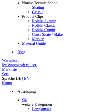
Nordic Technic School
Skating
Classic
Product Clips
Rollski Skating
Rollski Classic
Rollski Combi
Cross Skate / Skike
Marken
Material Guide
Blog
Warenkorb
Ihr Warenkorb ist leer.
Merkliste
Sets
Sprache
DE
|
EN
Konto
Ausrüstung
Ski
weitere Kategorien
Langlaufski