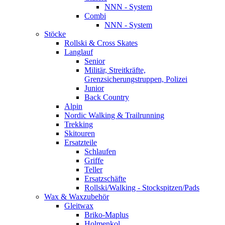
NNN - System
Combi
NNN - System
Stöcke
Rollski & Cross Skates
Langlauf
Senior
Militär, Streitkräfte,
Grenzsicherungstruppen, Polizei
Junior
Back Country
Alpin
Nordic Walking & Trailrunning
Trekking
Skitouren
Ersatzteile
Schlaufen
Griffe
Teller
Ersatzschäfte
Rollski/Walking - Stockspitzen/Pads
Wax & Waxzubehör
Gleitwax
Briko-Maplus
Holmenkol