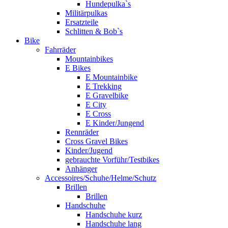
Hundepulka`s
Militärpulkas
Ersatzteile
Schlitten & Bob`s
Bike
Fahrräder
Mountainbikes
E Bikes
E Mountainbike
E Trekking
E Gravelbike
E City
E Cross
E Kinder/Jungend
Rennräder
Cross Gravel Bikes
Kinder/Jugend
gebrauchte Vorführ/Testbikes
Anhänger
Accessoires/Schuhe/Helme/Schutz
Brillen
Brillen
Handschuhe
Handschuhe kurz
Handschuhe lang