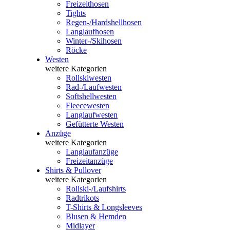
Freizeithosen
Tights
Regen-/Hardshellhosen
Langlaufhosen
Winter-/Skihosen
Röcke
Westen
weitere Kategorien
Rollskiwesten
Rad-/Laufwesten
Softshellwesten
Fleecewesten
Langlaufwesten
Gefütterte Westen
Anzüge
weitere Kategorien
Langlaufanzüge
Freizeitanzüge
Shirts & Pullover
weitere Kategorien
Rollski-/Laufshirts
Radtrikots
T-Shirts & Longsleeves
Blusen & Hemden
Midlayer