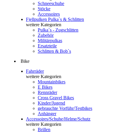
Schneeschuhe
Stöcke
Accessoires
Fjellpulken Pulka`s & Schlitten
weitere Kategorien
Pulka`s - Zugschlitten
Zubehör
Militärpulkas
Ersatzteile
Schlitten & Bob`s
Bike
Fahrräder
weitere Kategorien
Mountainbikes
E Bikes
Rennräder
Cross Gravel Bikes
Kinder/Jugend
gebrauchte Vorführ/Testbikes
Anhänger
Accessoires/Schuhe/Helme/Schutz
weitere Kategorien
Brillen