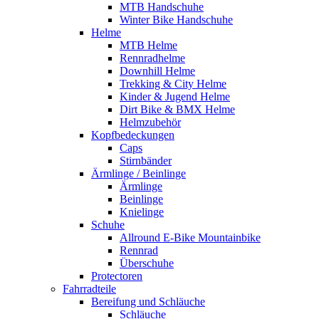
MTB Handschuhe
Winter Bike Handschuhe
Helme
MTB Helme
Rennradhelme
Downhill Helme
Trekking & City Helme
Kinder & Jugend Helme
Dirt Bike & BMX Helme
Helmzubehör
Kopfbedeckungen
Caps
Stirnbänder
Ärmlinge / Beinlinge
Ärmlinge
Beinlinge
Knielinge
Schuhe
Allround E-Bike Mountainbike
Rennrad
Überschuhe
Protectoren
Fahrradteile
Bereifung und Schläuche
Schläuche