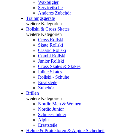
Waxbügler
Servicetische
Anderes Zubehör
Trainingsgeräte
weitere Kategorien
Rollski & Cross Skates
weitere Kategorien
Cross Rollski
Skate Rollski
Classic Rollski
Combi Rollski
Junior Rollski
Cross Skates & Skikes
Inline Skates
Rollski - Schuhe
Ersatzteile
Zubehör
Brillen
weitere Kategorien
Nordic Men & Women
Nordic Junior
Schneeschilder
Alpin
Ersatzteile
Helme & Protektoren & Alpine Sicherheit