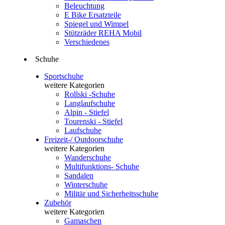
Beleuchtung
E Bike Ersatzteile
Spiegel und Wimpel
Stützräder REHA Mobil
Verschiedenes
Schuhe
Sportschuhe
weitere Kategorien
Rollski -Schuhe
Langlaufschuhe
Alpin - Stiefel
Tourenski - Stiefel
Laufschuhe
Freizeit-/ Outdoorschuhe
weitere Kategorien
Wanderschuhe
Multifunktions- Schuhe
Sandalen
Winterschuhe
Militär und Sicherheitsschuhe
Zubehör
weitere Kategorien
Gamaschen