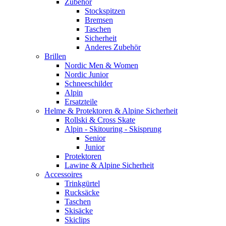
Zubehör
Stockspitzen
Bremsen
Taschen
Sicherheit
Anderes Zubehör
Brillen
Nordic Men & Women
Nordic Junior
Schneeschilder
Alpin
Ersatzteile
Helme & Protektoren & Alpine Sicherheit
Rollski & Cross Skate
Alpin - Skitouring - Skisprung
Senior
Junior
Protektoren
Lawine & Alpine Sicherheit
Accessoires
Trinkgürtel
Rucksäcke
Taschen
Skisäcke
Skiclips