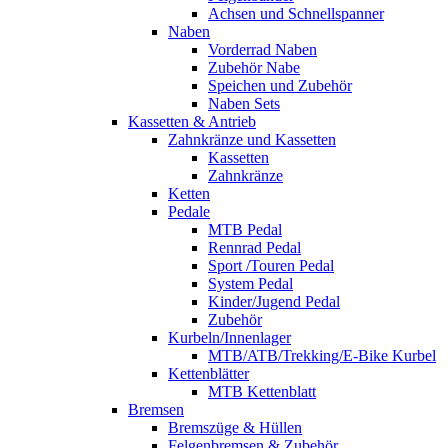
Achsen und Schnellspanner
Naben
Vorderrad Naben
Zubehör Nabe
Speichen und Zubehör
Naben Sets
Kassetten & Antrieb
Zahnkränze und Kassetten
Kassetten
Zahnkränze
Ketten
Pedale
MTB Pedal
Rennrad Pedal
Sport /Touren Pedal
System Pedal
Kinder/Jugend Pedal
Zubehör
Kurbeln/Innenlager
MTB/ATB/Trekking/E-Bike Kurbel
Kettenblätter
MTB Kettenblatt
Bremsen
Bremszüge & Hüllen
Felgenbremsen & Zubehör