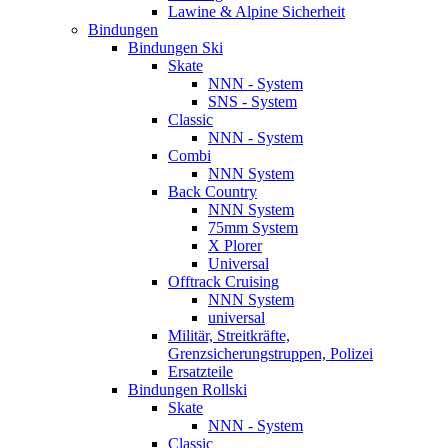
Lawine & Alpine Sicherheit
Bindungen
Bindungen Ski
Skate
NNN - System
SNS - System
Classic
NNN - System
Combi
NNN System
Back Country
NNN System
75mm System
X Plorer
Universal
Offtrack Cruising
NNN System
universal
Militär, Streitkräfte,
Grenzsicherungstruppen, Polizei
Ersatzteile
Bindungen Rollski
Skate
NNN - System
Classic