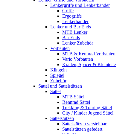
Lenkergriffe und Lenkerbänder
Griffe
Ergogriffe
Lenkerbänder
Lenker und Bar Ends
MTB Lenker
Bar Ends
Lenker Zubehör
Vorbauten
MTB & Rennrad Vorbauten
Vario Vorbauten
Krallen, Spacer & Kleinteile
Klingeln
Spiegel
Zubehör
Sattel und Sattelstützen
Sättel
MTB Sättel
Rennrad Sättel
Trekking & Touring Sättel
City / Kinder Jugend Sättel
Sattelstützen
Sattelstützen verstellbar
Sattelstützen gefedert