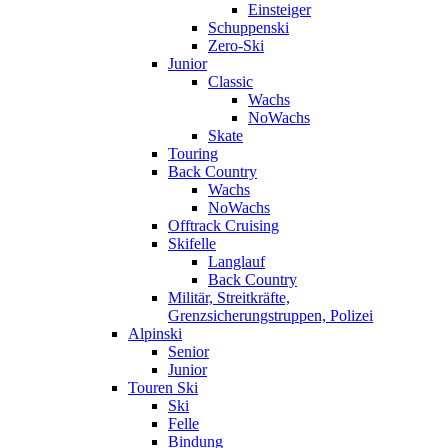
Einsteiger
Schuppenski
Zero-Ski
Junior
Classic
Wachs
NoWachs
Skate
Touring
Back Country
Wachs
NoWachs
Offtrack Cruising
Skifelle
Langlauf
Back Country
Militär, Streitkräfte,
Grenzsicherungstruppen, Polizei
Alpinski
Senior
Junior
Touren Ski
Ski
Felle
Bindung