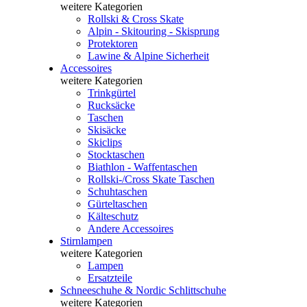
weitere Kategorien
Rollski & Cross Skate
Alpin - Skitouring - Skisprung
Protektoren
Lawine & Alpine Sicherheit
Accessoires
weitere Kategorien
Trinkgürtel
Rucksäcke
Taschen
Skisäcke
Skiclips
Stocktaschen
Biathlon - Waffentaschen
Rollski-/Cross Skate Taschen
Schuhtaschen
Gürteltaschen
Kälteschutz
Andere Accessoires
Stirnlampen
weitere Kategorien
Lampen
Ersatzteile
Schneeschuhe & Nordic Schlittschuhe
weitere Kategorien