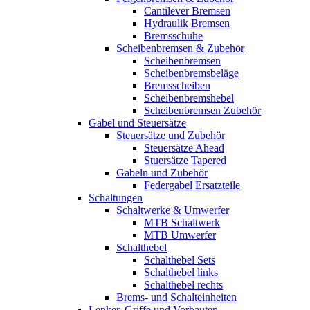
Cantilever Bremsen
Hydraulik Bremsen
Bremsschuhe
Scheibenbremsen & Zubehör
Scheibenbremsen
Scheibenbremsbeläge
Bremsscheiben
Scheibenbremshebel
Scheibenbremsen Zubehör
Gabel und Steuersätze
Steuersätze und Zubehör
Steuersätze Ahead
Stuersätze Tapered
Gabeln und Zubehör
Federgabel Ersatzteile
Schaltungen
Schaltwerke & Umwerfer
MTB Schaltwerk
MTB Umwerfer
Schalthebel
Schalthebel Sets
Schalthebel links
Schalthebel rechts
Brems- und Schalteinheiten
Lenker, Griffe und Vorbauten