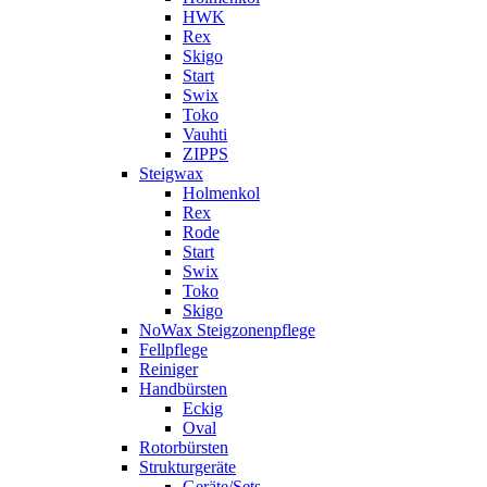
HWK
Rex
Skigo
Start
Swix
Toko
Vauhti
ZIPPS
Steigwax
Holmenkol
Rex
Rode
Start
Swix
Toko
Skigo
NoWax Steigzonenpflege
Fellpflege
Reiniger
Handbürsten
Eckig
Oval
Rotorbürsten
Strukturgeräte
Geräte/Sets