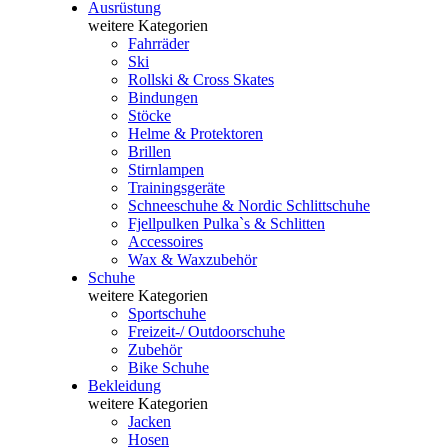
Ausrüstung
weitere Kategorien
Fahrräder
Ski
Rollski & Cross Skates
Bindungen
Stöcke
Helme & Protektoren
Brillen
Stirnlampen
Trainingsgeräte
Schneeschuhe & Nordic Schlittschuhe
Fjellpulken Pulka`s & Schlitten
Accessoires
Wax & Waxzubehör
Schuhe
weitere Kategorien
Sportschuhe
Freizeit-/ Outdoorschuhe
Zubehör
Bike Schuhe
Bekleidung
weitere Kategorien
Jacken
Hosen