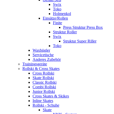
Swix
Toko
Holmenkol
Einsätze/Rollen
Finite
Press Struktur Press Box
Struktur Roller
Swix
Struktur Super Riller
Toko
Waxbügler
Servicetische
Anderes Zubehör
Trainingsgeräte
Rollski & Cross Skates
Cross Rollski
Skate Rollski
Classic Rollski
Combi Rollski
Junior Rollski
Cross Skates & Skikes
Inline Skates
Rollski - Schuhe
Skate