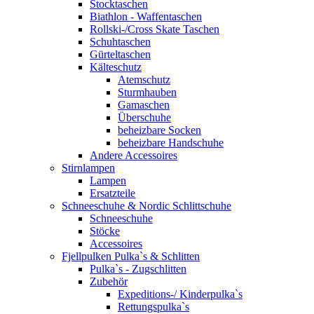
Stocktaschen
Biathlon - Waffentaschen
Rollski-/Cross Skate Taschen
Schuhtaschen
Gürteltaschen
Kälteschutz
Atemschutz
Sturmhauben
Gamaschen
Überschuhe
beheizbare Socken
beheizbare Handschuhe
Andere Accessoires
Stirnlampen
Lampen
Ersatzteile
Schneeschuhe & Nordic Schlittschuhe
Schneeschuhe
Stöcke
Accessoires
Fjellpulken Pulka`s & Schlitten
Pulka`s - Zugschlitten
Zubehör
Expeditions-/ Kinderpulka`s
Rettungspulka`s