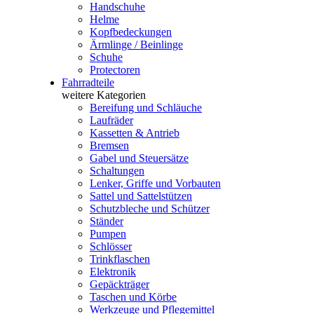
Handschuhe
Helme
Kopfbedeckungen
Ärmlinge / Beinlinge
Schuhe
Protectoren
Fahrradteile
weitere Kategorien
Bereifung und Schläuche
Laufräder
Kassetten & Antrieb
Bremsen
Gabel und Steuersätze
Schaltungen
Lenker, Griffe und Vorbauten
Sattel und Sattelstützen
Schutzbleche und Schützer
Ständer
Pumpen
Schlösser
Trinkflaschen
Elektronik
Gepäckträger
Taschen und Körbe
Werkzeuge und Pflegemittel