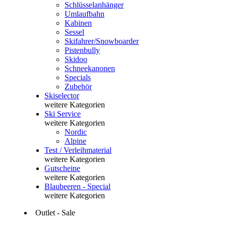
Schlüsselanhänger
Umlaufbahn
Kabinen
Sessel
Skifahrer/Snowboarder
Pistenbully
Skidoo
Schneekanonen
Specials
Zubehör
Skiselector
weitere Kategorien
Ski Service
weitere Kategorien
Nordic
Alpine
Test / Verleihmaterial
weitere Kategorien
Gutscheine
weitere Kategorien
Blaubeeren - Special
weitere Kategorien
Outlet - Sale