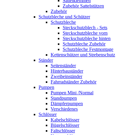
Sattelklemmen
Zubehör Sattelstützen
Zubehör
Schutzbleche und Schützer
Schutzbleche
Steckschutzblech - Sets
Steckschutzbleche vorn
Steckschutzbleche hinten
Schutzbleche Zubehör
Schutzbleche Festmontage
Kettenschützer und Strebenschutz
Ständer
Seitenständer
Hinterbauständer
Zweibeinständer
Fahrradständer Zubehör
Pumpen
Pumpen Mini /Normal
Standpumpen
Dämpferpumpen
Verschiedenes
Schlösser
Kabelschlösser
Bügelschlösser
Faltschlösser