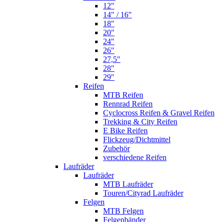
12"
14" / 16"
18"
20"
24"
26"
27,5"
28"
29"
Reifen
MTB Reifen
Rennrad Reifen
Cyclocross Reifen & Gravel Reifen
Trekking & City Reifen
E Bike Reifen
Flickzeug/Dichtmittel
Zubehör
verschiedene Reifen
Laufräder
Laufräder
MTB Laufräder
Touren/Cityrad Laufräder
Felgen
MTB Felgen
Felgenbänder