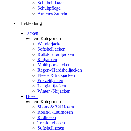
Schuheinlagen
Schuhpflege
Anderes Zubehör
Bekleidung
Jacken
weitere Kategorien
Wanderjacken
Softshelljacken
Rollski-/Laufjacken
Radjacken
Multisport-Jacken
Regen-/Hardshelljacken
Fleece-/Strickjacken
Freizeitjacken
Langlaufjacken
Winter-/Skijacken
Hosen
weitere Kategorien
Shorts & 3/4 Hosen
Rollski-/Laufhosen
Radhosen
Trekkinghosen
Softshellhosen