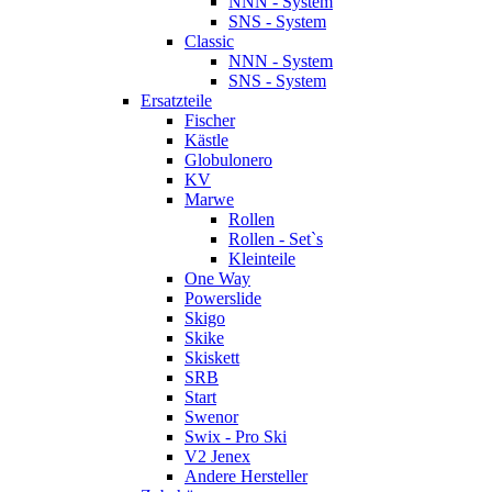
NNN - System
SNS - System
Classic
NNN - System
SNS - System
Ersatzteile
Fischer
Kästle
Globulonero
KV
Marwe
Rollen
Rollen - Set`s
Kleinteile
One Way
Powerslide
Skigo
Skike
Skiskett
SRB
Start
Swenor
Swix - Pro Ski
V2 Jenex
Andere Hersteller