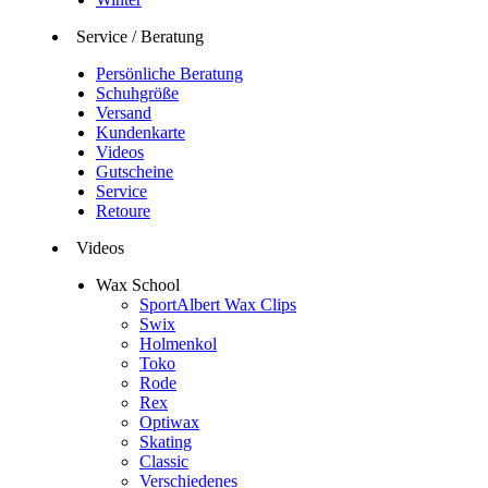
Service / Beratung
Persönliche Beratung
Schuhgröße
Versand
Kundenkarte
Videos
Gutscheine
Service
Retoure
Videos
Wax School
SportAlbert Wax Clips
Swix
Holmenkol
Toko
Rode
Rex
Optiwax
Skating
Classic
Verschiedenes