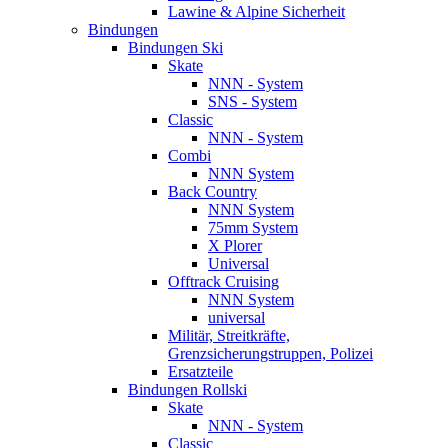
Lawine & Alpine Sicherheit
Bindungen
Bindungen Ski
Skate
NNN - System
SNS - System
Classic
NNN - System
Combi
NNN System
Back Country
NNN System
75mm System
X Plorer
Universal
Offtrack Cruising
NNN System
universal
Militär, Streitkräfte,
Grenzsicherungstruppen, Polizei
Ersatzteile
Bindungen Rollski
Skate
NNN - System
Classic