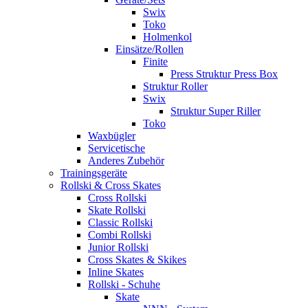
Swix
Toko
Holmenkol
Einsätze/Rollen
Finite
Press Struktur Press Box
Struktur Roller
Swix
Struktur Super Riller
Toko
Waxbügler
Servicetische
Anderes Zubehör
Trainingsgeräte
Rollski & Cross Skates
Cross Rollski
Skate Rollski
Classic Rollski
Combi Rollski
Junior Rollski
Cross Skates & Skikes
Inline Skates
Rollski - Schuhe
Skate