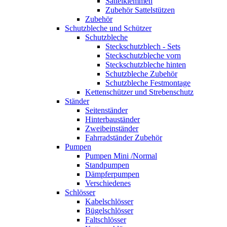
Sattelklemmen
Zubehör Sattelstützen
Zubehör
Schutzbleche und Schützer
Schutzbleche
Steckschutzblech - Sets
Steckschutzbleche vorn
Steckschutzbleche hinten
Schutzbleche Zubehör
Schutzbleche Festmontage
Kettenschützer und Strebenschutz
Ständer
Seitenständer
Hinterbauständer
Zweibeinständer
Fahrradständer Zubehör
Pumpen
Pumpen Mini /Normal
Standpumpen
Dämpferpumpen
Verschiedenes
Schlösser
Kabelschlösser
Bügelschlösser
Faltschlösser