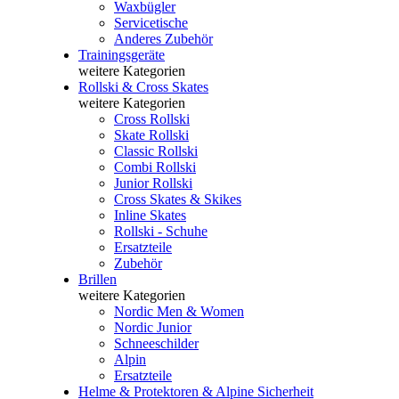
Waxbügler
Servicetische
Anderes Zubehör
Trainingsgeräte
weitere Kategorien
Rollski & Cross Skates
weitere Kategorien
Cross Rollski
Skate Rollski
Classic Rollski
Combi Rollski
Junior Rollski
Cross Skates & Skikes
Inline Skates
Rollski - Schuhe
Ersatzteile
Zubehör
Brillen
weitere Kategorien
Nordic Men & Women
Nordic Junior
Schneeschilder
Alpin
Ersatzteile
Helme & Protektoren & Alpine Sicherheit