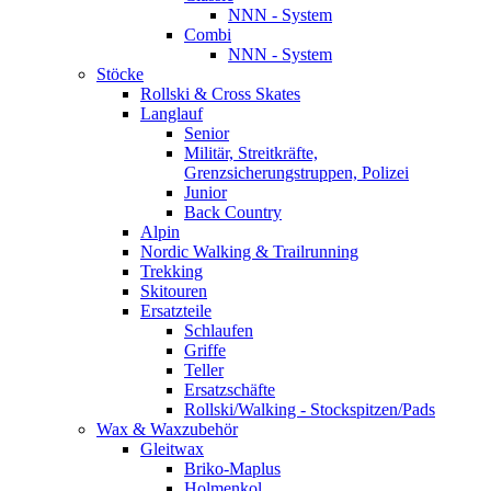
NNN - System
Combi
NNN - System
Stöcke
Rollski & Cross Skates
Langlauf
Senior
Militär, Streitkräfte,
Grenzsicherungstruppen, Polizei
Junior
Back Country
Alpin
Nordic Walking & Trailrunning
Trekking
Skitouren
Ersatzteile
Schlaufen
Griffe
Teller
Ersatzschäfte
Rollski/Walking - Stockspitzen/Pads
Wax & Waxzubehör
Gleitwax
Briko-Maplus
Holmenkol