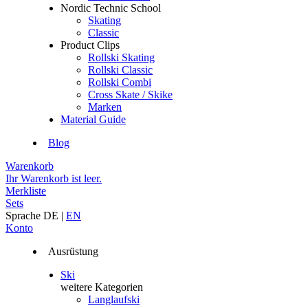
Nordic Technic School
Skating
Classic
Product Clips
Rollski Skating
Rollski Classic
Rollski Combi
Cross Skate / Skike
Marken
Material Guide
Blog
Warenkorb
Ihr Warenkorb ist leer.
Merkliste
Sets
Sprache
DE
|
EN
Konto
Ausrüstung
Ski
weitere Kategorien
Langlaufski