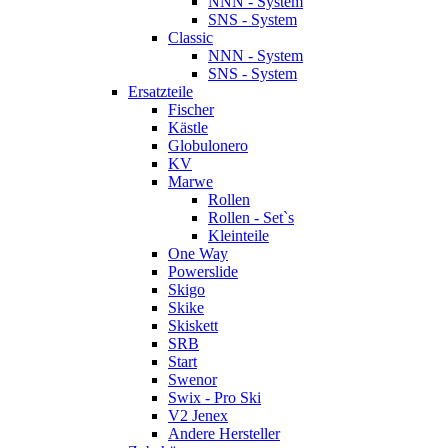
NNN - System
SNS - System
Classic
NNN - System
SNS - System
Ersatzteile
Fischer
Kästle
Globulonero
KV
Marwe
Rollen
Rollen - Set`s
Kleinteile
One Way
Powerslide
Skigo
Skike
Skiskett
SRB
Start
Swenor
Swix - Pro Ski
V2 Jenex
Andere Hersteller