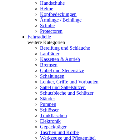
Handschuhe
Helme
Kopfbedeckungen
Ärmlinge / Beinlinge
Schuhe
Protectoren
Fahrradteile
weitere Kategorien
Bereifung und Schläuche
Laufräder
Kassetten & Antrieb
Bremsen
Gabel und Steuersätze
Schaltungen
Lenker, Griffe und Vorbauten
Sattel und Sattelstützen
Schutzbleche und Schützer
Ständer
Pumpen
Schlösser
Trinkflaschen
Elektronik
Gepäckträger
Taschen und Körbe
Werkzeuge und Pflegemittel