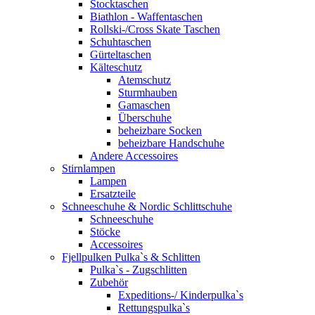
Stocktaschen
Biathlon - Waffentaschen
Rollski-/Cross Skate Taschen
Schuhtaschen
Gürteltaschen
Kälteschutz
Atemschutz
Sturmhauben
Gamaschen
Überschuhe
beheizbare Socken
beheizbare Handschuhe
Andere Accessoires
Stirnlampen
Lampen
Ersatzteile
Schneeschuhe & Nordic Schlittschuhe
Schneeschuhe
Stöcke
Accessoires
Fjellpulken Pulka`s & Schlitten
Pulka`s - Zugschlitten
Zubehör
Expeditions-/ Kinderpulka`s
Rettungspulka`s