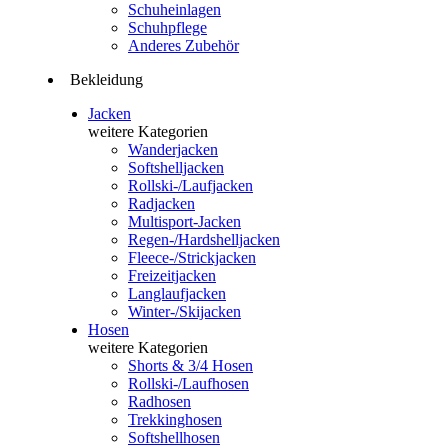
Schuheinlagen
Schuhpflege
Anderes Zubehör
Bekleidung
Jacken
weitere Kategorien
Wanderjacken
Softshelljacken
Rollski-/Laufjacken
Radjacken
Multisport-Jacken
Regen-/Hardshelljacken
Fleece-/Strickjacken
Freizeitjacken
Langlaufjacken
Winter-/Skijacken
Hosen
weitere Kategorien
Shorts & 3/4 Hosen
Rollski-/Laufhosen
Radhosen
Trekkinghosen
Softshellhosen