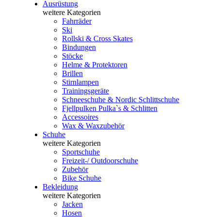
Ausrüstung
weitere Kategorien
Fahrräder
Ski
Rollski & Cross Skates
Bindungen
Stöcke
Helme & Protektoren
Brillen
Stirnlampen
Trainingsgeräte
Schneeschuhe & Nordic Schlittschuhe
Fjellpulken Pulka`s & Schlitten
Accessoires
Wax & Waxzubehör
Schuhe
weitere Kategorien
Sportschuhe
Freizeit-/ Outdoorschuhe
Zubehör
Bike Schuhe
Bekleidung
weitere Kategorien
Jacken
Hosen