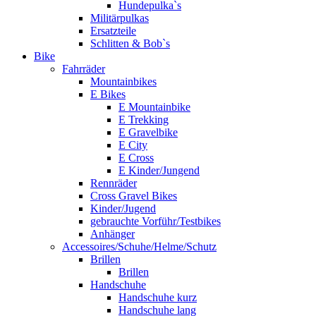
Hundepulka`s
Militärpulkas
Ersatzteile
Schlitten & Bob`s
Bike
Fahrräder
Mountainbikes
E Bikes
E Mountainbike
E Trekking
E Gravelbike
E City
E Cross
E Kinder/Jungend
Rennräder
Cross Gravel Bikes
Kinder/Jugend
gebrauchte Vorführ/Testbikes
Anhänger
Accessoires/Schuhe/Helme/Schutz
Brillen
Brillen
Handschuhe
Handschuhe kurz
Handschuhe lang