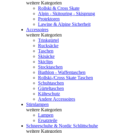
weitere Kategorien
Rollski & Cross Skate
Alpin - Skitouring - Skisprung
Protektoren
Lawine & Alpine Sicherheit
Accessoires
weitere Kategorien
Trinkgürtel
Rucksäcke
Taschen
Skisäcke
Skiclips
Stocktaschen
Biathlon - Waffentaschen
Rollski-/Cross Skate Taschen
Schuhtaschen
Gürteltaschen
Kälteschutz
Andere Accessoires
Stirnlampen
weitere Kategorien
Lampen
Ersatzteile
Schneeschuhe & Nordic Schlittschuhe
weitere Kategorien