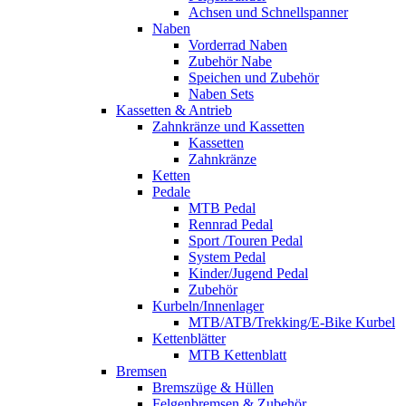
Achsen und Schnellspanner
Naben
Vorderrad Naben
Zubehör Nabe
Speichen und Zubehör
Naben Sets
Kassetten & Antrieb
Zahnkränze und Kassetten
Kassetten
Zahnkränze
Ketten
Pedale
MTB Pedal
Rennrad Pedal
Sport /Touren Pedal
System Pedal
Kinder/Jugend Pedal
Zubehör
Kurbeln/Innenlager
MTB/ATB/Trekking/E-Bike Kurbel
Kettenblätter
MTB Kettenblatt
Bremsen
Bremszüge & Hüllen
Felgenbremsen & Zubehör