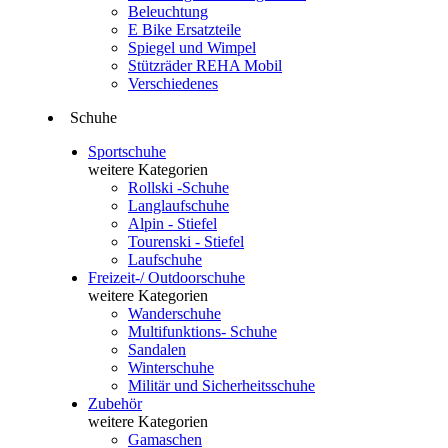
Beleuchtung
E Bike Ersatzteile
Spiegel und Wimpel
Stützräder REHA Mobil
Verschiedenes
Schuhe
Sportschuhe
weitere Kategorien
Rollski -Schuhe
Langlaufschuhe
Alpin - Stiefel
Tourenski - Stiefel
Laufschuhe
Freizeit-/ Outdoorschuhe
weitere Kategorien
Wanderschuhe
Multifunktions- Schuhe
Sandalen
Winterschuhe
Militär und Sicherheitsschuhe
Zubehör
weitere Kategorien
Gamaschen