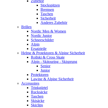
Zubehör
Stockspitzen
Bremsen
Taschen
Sicherheit
Anderes Zubehör
Brillen
Nordic Men & Women
Nordic Junior
Schneeschilder
Alpin
Ersatzteile
Helme & Protektoren & Alpine Sicherheit
Rollski & Cross Skate
Alpin - Skitouring - Skisprung
Senior
Junior
Protektoren
Lawine & Alpine Sicherheit
Accessoires
Trinkgürtel
Rucksäcke
Taschen
Skisäcke
Skiclips