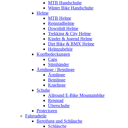
MTB Handschuhe
Winter Bike Handschuhe
Helme
MTB Helme
Rennradhelme
Downhill Helme
Trekking & City Helme
Kinder & Jugend Helme
Dirt Bike & BMX Helme
Helmzubehör
Kopfbedeckungen
Caps
Stirnbänder
Ärmlinge / Beinlinge
Ärmlinge
Beinlinge
Knielinge
Schuhe
Allround E-Bike Mountainbike
Rennrad
Überschuhe
Protectoren
Fahrradteile
Bereifung und Schläuche
Schläuche