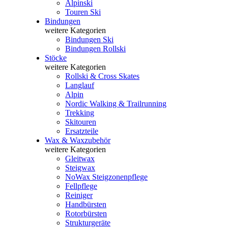
Alpinski
Touren Ski
Bindungen
weitere Kategorien
Bindungen Ski
Bindungen Rollski
Stöcke
weitere Kategorien
Rollski & Cross Skates
Langlauf
Alpin
Nordic Walking & Trailrunning
Trekking
Skitouren
Ersatzteile
Wax & Waxzubehör
weitere Kategorien
Gleitwax
Steigwax
NoWax Steigzonenpflege
Fellpflege
Reiniger
Handbürsten
Rotorbürsten
Strukturgeräte