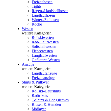
Freizeithosen
Tights
Regen-/Hardshellhosen
Langlaufhosen
Winter-/Skihosen
Röcke
Westen
weitere Kategorien
Rollskiwesten
Rad-/Laufwesten
Softshellwesten
Fleecewesten
Langlaufwesten
Gefütterte Westen
Anzüge
weitere Kategorien
Langlaufanzüge
Freizeitanzüge
Shirts & Pullover
weitere Kategorien
Rollski-/Laufshirts
Radtrikots
T-Shirts & Longsleeves
Blusen & Hemden
Midlayer