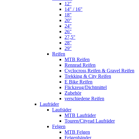
12"
14" / 16"
18"
20"
24"
26"
27,5"
28"
29"
Reifen
MTB Reifen
Rennrad Reifen
Cyclocross Reifen & Gravel Reifen
Trekking & City Reifen
E Bike Reifen
Flickzeug/Dichtmittel
Zubehör
verschiedene Reifen
Laufräder
Laufräder
MTB Laufräder
Touren/Cityrad Laufräder
Felgen
MTB Felgen
Felgenbänder