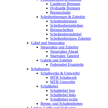
Cantilever Bremsen
Hydraulik Bremsen
Bremsschuhe
Scheibenbremsen & Zubehör
Scheibenbremsen
Scheibenbremsbeläge
Bremsscheiben
Scheibenbremshebel
Scheibenbremsen Zubehör
Gabel und Steuersätze
Steuersätze und Zubehör
Steuersätze Ahead
Stuersätze Tapered
Gabeln und Zubehör
Federgabel Ersatzteile
Schaltungen
Schaltwerke & Umwerfer
MTB Schaltwerk
MTB Umwerfer
Schalthebel
Schalthebel Sets
Schalthebel links
Schalthebel rechts
Brems- und Schalteinheiten
Lenker, Griffe und Vorbauten