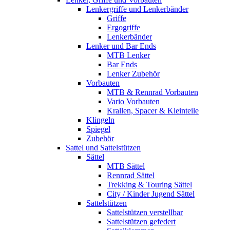
Lenkergriffe und Lenkerbänder
Griffe
Ergogriffe
Lenkerbänder
Lenker und Bar Ends
MTB Lenker
Bar Ends
Lenker Zubehör
Vorbauten
MTB & Rennrad Vorbauten
Vario Vorbauten
Krallen, Spacer & Kleinteile
Klingeln
Spiegel
Zubehör
Sattel und Sattelstützen
Sättel
MTB Sättel
Rennrad Sättel
Trekking & Touring Sättel
City / Kinder Jugend Sättel
Sattelstützen
Sattelstützen verstellbar
Sattelstützen gefedert