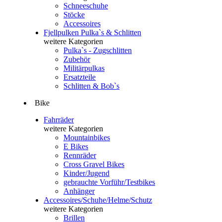
Schneeschuhe
Stöcke
Accessoires
Fjellpulken Pulka`s & Schlitten
weitere Kategorien
Pulka`s - Zugschlitten
Zubehör
Militärpulkas
Ersatzteile
Schlitten & Bob`s
Bike
Fahrräder
weitere Kategorien
Mountainbikes
E Bikes
Rennräder
Cross Gravel Bikes
Kinder/Jugend
gebrauchte Vorführ/Testbikes
Anhänger
Accessoires/Schuhe/Helme/Schutz
weitere Kategorien
Brillen