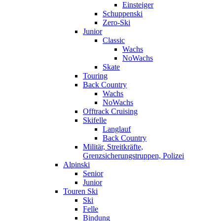
Einsteiger
Schuppenski
Zero-Ski
Junior
Classic
Wachs
NoWachs
Skate
Touring
Back Country
Wachs
NoWachs
Offtrack Cruising
Skifelle
Langlauf
Back Country
Militär, Streitkräfte,
Grenzsicherungstruppen, Polizei
Alpinski
Senior
Junior
Touren Ski
Ski
Felle
Bindung