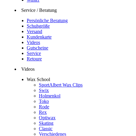
Service / Beratung
Persönliche Beratung
Schuhgröße
Versand
Kundenkarte
Videos
Gutscheine
Service
Retoure
Videos
Wax School
SportAlbert Wax Clips
Swix
Holmenkol
Toko
Rode
Rex
Optiwax
Skating
Classic
Verschiedenes