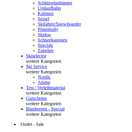
Schlüsselanhänger
Umlaufbahn
Kabinen
Sessel
Skifahrer/Snowboarder
Pistenbully
Skidoo
Schneekanonen
Specials
Zubehör
Skiselector
weitere Kategorien
Ski Service
weitere Kategorien
Nordic
Alpine
Test / Verleihmaterial
weitere Kategorien
Gutscheine
weitere Kategorien
Blaubeeren - Special
weitere Kategorien
Outlet - Sale