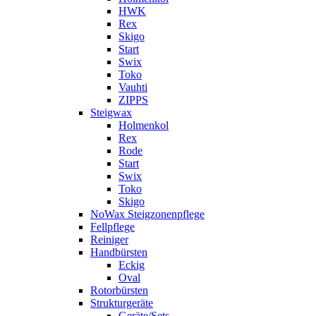
HWK
Rex
Skigo
Start
Swix
Toko
Vauhti
ZIPPS
Steigwax
Holmenkol
Rex
Rode
Start
Swix
Toko
Skigo
NoWax Steigzonenpflege
Fellpflege
Reiniger
Handbürsten
Eckig
Oval
Rotorbürsten
Strukturgeräte
Geräte/Sets