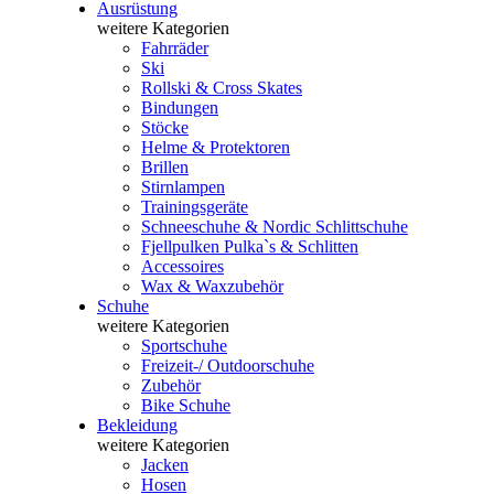
Ausrüstung
weitere Kategorien
Fahrräder
Ski
Rollski & Cross Skates
Bindungen
Stöcke
Helme & Protektoren
Brillen
Stirnlampen
Trainingsgeräte
Schneeschuhe & Nordic Schlittschuhe
Fjellpulken Pulka`s & Schlitten
Accessoires
Wax & Waxzubehör
Schuhe
weitere Kategorien
Sportschuhe
Freizeit-/ Outdoorschuhe
Zubehör
Bike Schuhe
Bekleidung
weitere Kategorien
Jacken
Hosen