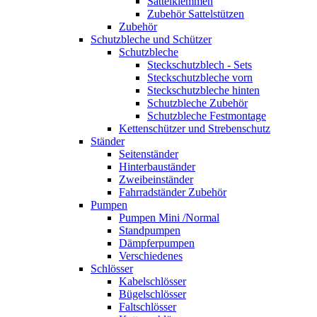
Sattelklemmen
Zubehör Sattelstützen
Zubehör
Schutzbleche und Schützer
Schutzbleche
Steckschutzblech - Sets
Steckschutzbleche vorn
Steckschutzbleche hinten
Schutzbleche Zubehör
Schutzbleche Festmontage
Kettenschützer und Strebenschutz
Ständer
Seitenständer
Hinterbauständer
Zweibeinständer
Fahrradständer Zubehör
Pumpen
Pumpen Mini /Normal
Standpumpen
Dämpferpumpen
Verschiedenes
Schlösser
Kabelschlösser
Bügelschlösser
Faltschlösser