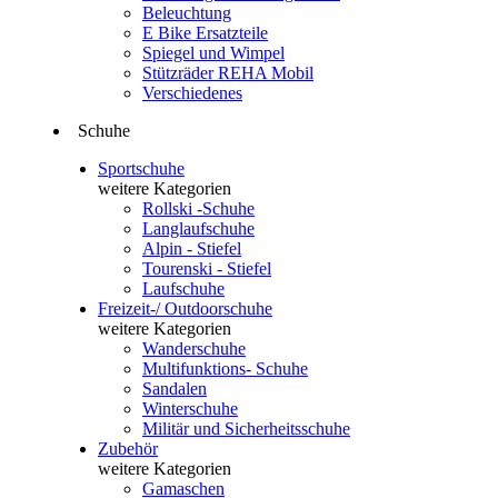
Beleuchtung
E Bike Ersatzteile
Spiegel und Wimpel
Stützräder REHA Mobil
Verschiedenes
Schuhe
Sportschuhe
weitere Kategorien
Rollski -Schuhe
Langlaufschuhe
Alpin - Stiefel
Tourenski - Stiefel
Laufschuhe
Freizeit-/ Outdoorschuhe
weitere Kategorien
Wanderschuhe
Multifunktions- Schuhe
Sandalen
Winterschuhe
Militär und Sicherheitsschuhe
Zubehör
weitere Kategorien
Gamaschen