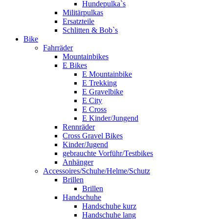
Hundepulka`s
Militärpulkas
Ersatzteile
Schlitten & Bob`s
Bike
Fahrräder
Mountainbikes
E Bikes
E Mountainbike
E Trekking
E Gravelbike
E City
E Cross
E Kinder/Jungend
Rennräder
Cross Gravel Bikes
Kinder/Jugend
gebrauchte Vorführ/Testbikes
Anhänger
Accessoires/Schuhe/Helme/Schutz
Brillen
Brillen
Handschuhe
Handschuhe kurz
Handschuhe lang