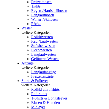
Freizeithosen
Tights
Regen-/Hardshellhosen
Langlaufhosen
Winter-/Skihosen
Röcke
Westen
weitere Kategorien
Rollskiwesten
Rad-/Laufwesten
Softshellwesten
Fleecewesten
Langlaufwesten
Gefütterte Westen
Anzüge
weitere Kategorien
Langlaufanzüge
Freizeitanzüge
Shirts & Pullover
weitere Kategorien
Rollski-/Laufshirts
Radtrikots
T-Shirts & Longsleeves
Blusen & Hemden
Midlayer