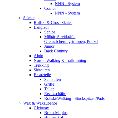
NNN - System
Combi
NNN - System
Stöcke
Rollski & Cross Skates
Langlauf
Senior
Militär, Streitkräfte,
Grenzsicherungstruppen, Polizei
Junior
Back Country
Alpin
Nordic Walking & Trailrunning
Trekking
Skitouren
Ersatzteile
Schlaufen
Griffe
Teller
Ersatzschäfte
Rollski/Walking - Stockspitzen/Pads
Wax & Waxzubehör
Gleitwax
Briko-Maplus
Holmenkol