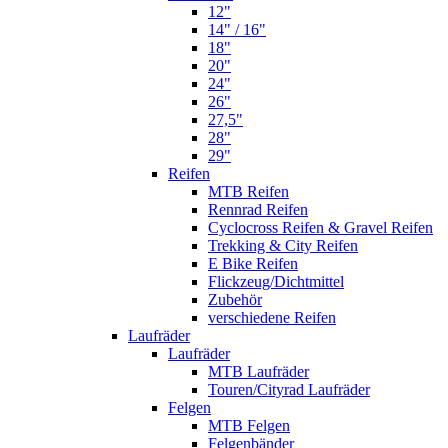
12"
14" / 16"
18"
20"
24"
26"
27,5"
28"
29"
Reifen
MTB Reifen
Rennrad Reifen
Cyclocross Reifen & Gravel Reifen
Trekking & City Reifen
E Bike Reifen
Flickzeug/Dichtmittel
Zubehör
verschiedene Reifen
Laufräder
Laufräder
MTB Laufräder
Touren/Cityrad Laufräder
Felgen
MTB Felgen
Felgenbänder