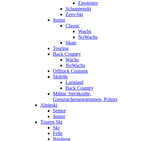
Einsteiger
Schuppenski
Zero-Ski
Junior
Classic
Wachs
NoWachs
Skate
Touring
Back Country
Wachs
NoWachs
Offtrack Cruising
Skifelle
Langlauf
Back Country
Militär, Streitkräfte,
Grenzsicherungstruppen, Polizei
Alpinski
Senior
Junior
Touren Ski
Ski
Felle
Bindung