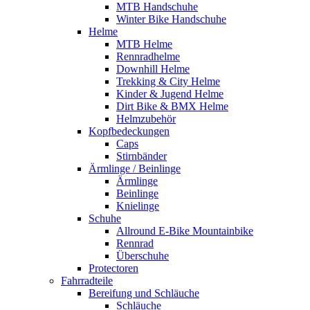
MTB Handschuhe
Winter Bike Handschuhe
Helme
MTB Helme
Rennradhelme
Downhill Helme
Trekking & City Helme
Kinder & Jugend Helme
Dirt Bike & BMX Helme
Helmzubehör
Kopfbedeckungen
Caps
Stirnbänder
Ärmlinge / Beinlinge
Ärmlinge
Beinlinge
Knielinge
Schuhe
Allround E-Bike Mountainbike
Rennrad
Überschuhe
Protectoren
Fahrradteile
Bereifung und Schläuche
Schläuche