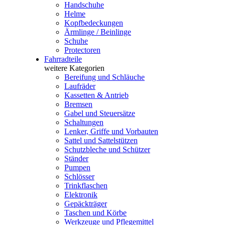
Handschuhe
Helme
Kopfbedeckungen
Ärmlinge / Beinlinge
Schuhe
Protectoren
Fahrradteile
weitere Kategorien
Bereifung und Schläuche
Laufräder
Kassetten & Antrieb
Bremsen
Gabel und Steuersätze
Schaltungen
Lenker, Griffe und Vorbauten
Sattel und Sattelstützen
Schutzbleche und Schützer
Ständer
Pumpen
Schlösser
Trinkflaschen
Elektronik
Gepäckträger
Taschen und Körbe
Werkzeuge und Pflegemittel