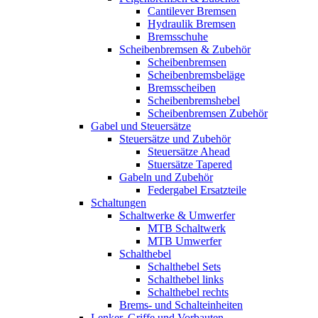
Cantilever Bremsen
Hydraulik Bremsen
Bremsschuhe
Scheibenbremsen & Zubehör
Scheibenbremsen
Scheibenbremsbeläge
Bremsscheiben
Scheibenbremshebel
Scheibenbremsen Zubehör
Gabel und Steuersätze
Steuersätze und Zubehör
Steuersätze Ahead
Stuersätze Tapered
Gabeln und Zubehör
Federgabel Ersatzteile
Schaltungen
Schaltwerke & Umwerfer
MTB Schaltwerk
MTB Umwerfer
Schalthebel
Schalthebel Sets
Schalthebel links
Schalthebel rechts
Brems- und Schalteinheiten
Lenker, Griffe und Vorbauten