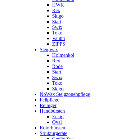
HWK
Rex
Skigo
Start
Swix
Toko
Vauhti
ZIPPS
Steigwax
Holmenkol
Rex
Rode
Start
Swix
Toko
Skigo
NoWax Steigzonenpflege
Fellpflege
Reiniger
Handbürsten
Eckig
Oval
Rotorbürsten
Strukturgeräte
Geräte/Sets