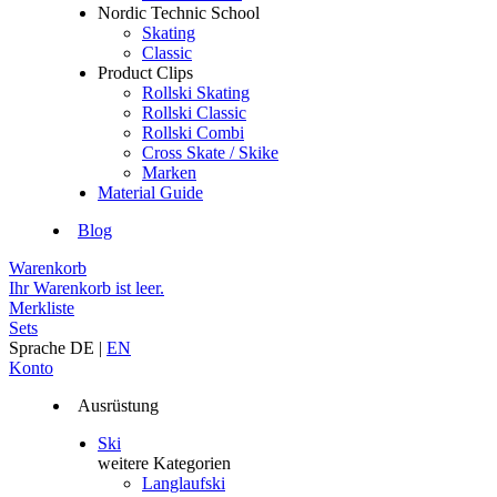
Nordic Technic School
Skating
Classic
Product Clips
Rollski Skating
Rollski Classic
Rollski Combi
Cross Skate / Skike
Marken
Material Guide
Blog
Warenkorb
Ihr Warenkorb ist leer.
Merkliste
Sets
Sprache
DE
|
EN
Konto
Ausrüstung
Ski
weitere Kategorien
Langlaufski