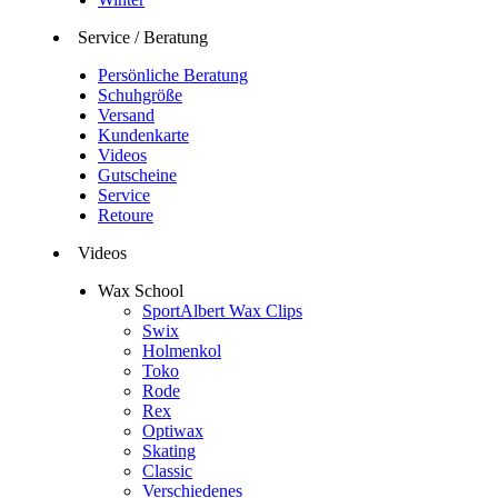
Service / Beratung
Persönliche Beratung
Schuhgröße
Versand
Kundenkarte
Videos
Gutscheine
Service
Retoure
Videos
Wax School
SportAlbert Wax Clips
Swix
Holmenkol
Toko
Rode
Rex
Optiwax
Skating
Classic
Verschiedenes