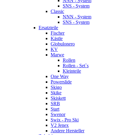
NNN - System
SNS - System
Classic
NNN - System
SNS - System
Ersatzteile
Fischer
Kästle
Globulonero
KV
Marwe
Rollen
Rollen - Set`s
Kleinteile
One Way
Powerslide
Skigo
Skike
Skiskett
SRB
Start
Swenor
Swix - Pro Ski
V2 Jenex
Andere Hersteller