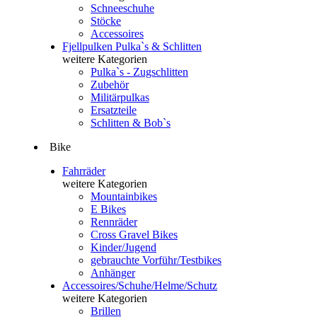
Schneeschuhe
Stöcke
Accessoires
Fjellpulken Pulka`s & Schlitten
weitere Kategorien
Pulka`s - Zugschlitten
Zubehör
Militärpulkas
Ersatzteile
Schlitten & Bob`s
Bike
Fahrräder
weitere Kategorien
Mountainbikes
E Bikes
Rennräder
Cross Gravel Bikes
Kinder/Jugend
gebrauchte Vorführ/Testbikes
Anhänger
Accessoires/Schuhe/Helme/Schutz
weitere Kategorien
Brillen