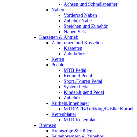
Achsen und Schnellspanner
Naben
Vorderrad Naben
Zubehör Nabe
Speichen und Zubehör
Naben Sets
Kassetten & Antrieb
Zahnkränze und Kassetten
Kassetten
Zahnkränze
Ketten
Pedale
MTB Pedal
Rennrad Pedal
Sport /Touren Pedal
System Pedal
Kinder/Jugend Pedal
Zubehör
Kurbeln/Innenlager
MTB/ATB/Trekking/E-Bike Kurbel
Kettenblätter
MTB Kettenblatt
Bremsen
Bremszüge & Hüllen
Felgenbremsen & Zubehör