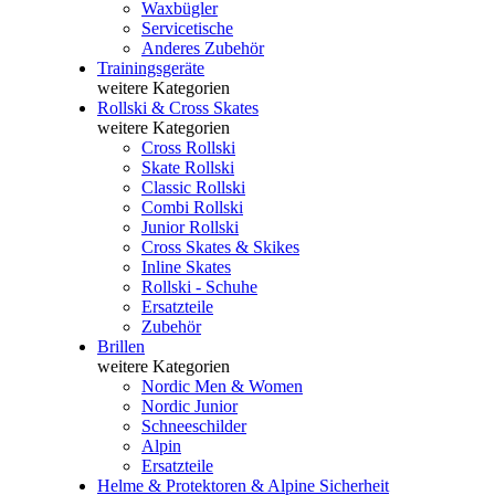
Waxbügler
Servicetische
Anderes Zubehör
Trainingsgeräte
weitere Kategorien
Rollski & Cross Skates
weitere Kategorien
Cross Rollski
Skate Rollski
Classic Rollski
Combi Rollski
Junior Rollski
Cross Skates & Skikes
Inline Skates
Rollski - Schuhe
Ersatzteile
Zubehör
Brillen
weitere Kategorien
Nordic Men & Women
Nordic Junior
Schneeschilder
Alpin
Ersatzteile
Helme & Protektoren & Alpine Sicherheit