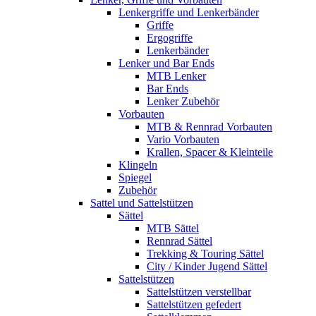
Lenkergriffe und Lenkerbänder
Griffe
Ergogriffe
Lenkerbänder
Lenker und Bar Ends
MTB Lenker
Bar Ends
Lenker Zubehör
Vorbauten
MTB & Rennrad Vorbauten
Vario Vorbauten
Krallen, Spacer & Kleinteile
Klingeln
Spiegel
Zubehör
Sattel und Sattelstützen
Sättel
MTB Sättel
Rennrad Sättel
Trekking & Touring Sättel
City / Kinder Jugend Sättel
Sattelstützen
Sattelstützen verstellbar
Sattelstützen gefedert