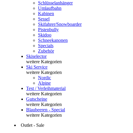
Schlüsselanhänger
Umlaufbahn
Kabinen
Sessel
Skifahrer/Snowboarder
Pistenbully
Skidoo
Schneekanonen
Specials
Zubehör
Skiselector
weitere Kategorien
Ski Service
weitere Kategorien
Nordic
Alpine
Test / Verleihmaterial
weitere Kategorien
Gutscheine
weitere Kategorien
Blaubeeren - Special
weitere Kategorien
Outlet - Sale