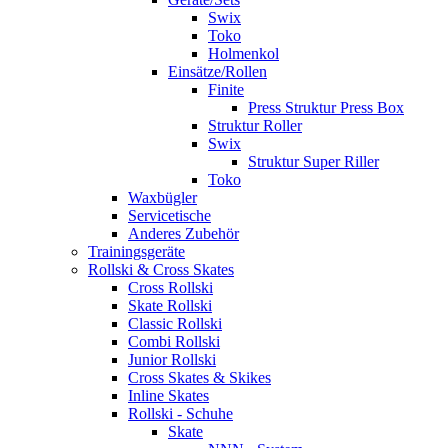
Swix
Toko
Holmenkol
Einsätze/Rollen
Finite
Press Struktur Press Box
Struktur Roller
Swix
Struktur Super Riller
Toko
Waxbügler
Servicetische
Anderes Zubehör
Trainingsgeräte
Rollski & Cross Skates
Cross Rollski
Skate Rollski
Classic Rollski
Combi Rollski
Junior Rollski
Cross Skates & Skikes
Inline Skates
Rollski - Schuhe
Skate