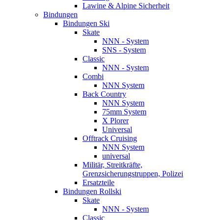
Lawine & Alpine Sicherheit
Bindungen
Bindungen Ski
Skate
NNN - System
SNS - System
Classic
NNN - System
Combi
NNN System
Back Country
NNN System
75mm System
X Plorer
Universal
Offtrack Cruising
NNN System
universal
Militär, Streitkräfte,
Grenzsicherungstruppen, Polizei
Ersatzteile
Bindungen Rollski
Skate
NNN - System
Classic