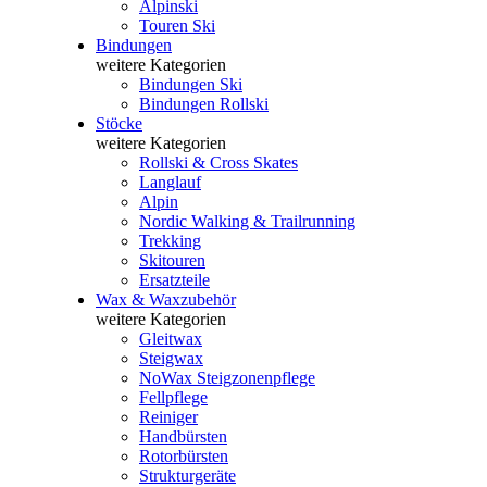
Alpinski
Touren Ski
Bindungen
weitere Kategorien
Bindungen Ski
Bindungen Rollski
Stöcke
weitere Kategorien
Rollski & Cross Skates
Langlauf
Alpin
Nordic Walking & Trailrunning
Trekking
Skitouren
Ersatzteile
Wax & Waxzubehör
weitere Kategorien
Gleitwax
Steigwax
NoWax Steigzonenpflege
Fellpflege
Reiniger
Handbürsten
Rotorbürsten
Strukturgeräte