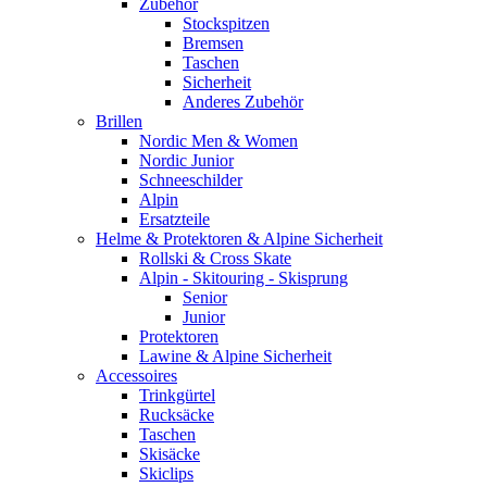
Zubehör
Stockspitzen
Bremsen
Taschen
Sicherheit
Anderes Zubehör
Brillen
Nordic Men & Women
Nordic Junior
Schneeschilder
Alpin
Ersatzteile
Helme & Protektoren & Alpine Sicherheit
Rollski & Cross Skate
Alpin - Skitouring - Skisprung
Senior
Junior
Protektoren
Lawine & Alpine Sicherheit
Accessoires
Trinkgürtel
Rucksäcke
Taschen
Skisäcke
Skiclips