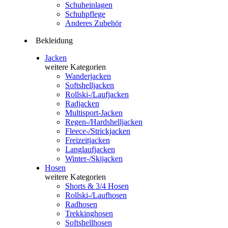
Schuheinlagen
Schuhpflege
Anderes Zubehör
Bekleidung
Jacken
weitere Kategorien
Wanderjacken
Softshelljacken
Rollski-/Laufjacken
Radjacken
Multisport-Jacken
Regen-/Hardshelljacken
Fleece-/Strickjacken
Freizeitjacken
Langlaufjacken
Winter-/Skijacken
Hosen
weitere Kategorien
Shorts & 3/4 Hosen
Rollski-/Laufhosen
Radhosen
Trekkinghosen
Softshellhosen