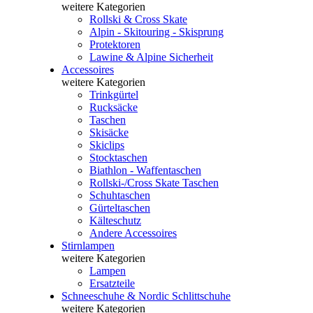
weitere Kategorien
Rollski & Cross Skate
Alpin - Skitouring - Skisprung
Protektoren
Lawine & Alpine Sicherheit
Accessoires
weitere Kategorien
Trinkgürtel
Rucksäcke
Taschen
Skisäcke
Skiclips
Stocktaschen
Biathlon - Waffentaschen
Rollski-/Cross Skate Taschen
Schuhtaschen
Gürteltaschen
Kälteschutz
Andere Accessoires
Stirnlampen
weitere Kategorien
Lampen
Ersatzteile
Schneeschuhe & Nordic Schlittschuhe
weitere Kategorien