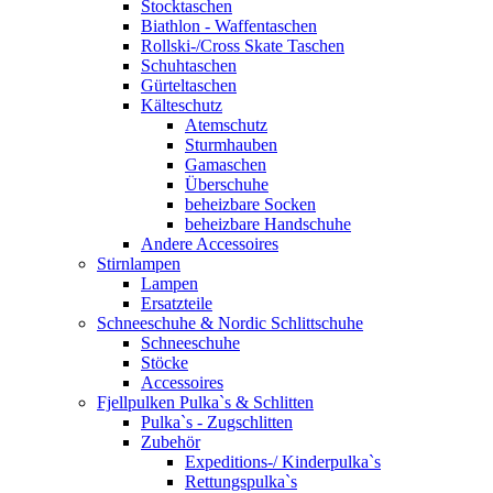
Stocktaschen
Biathlon - Waffentaschen
Rollski-/Cross Skate Taschen
Schuhtaschen
Gürteltaschen
Kälteschutz
Atemschutz
Sturmhauben
Gamaschen
Überschuhe
beheizbare Socken
beheizbare Handschuhe
Andere Accessoires
Stirnlampen
Lampen
Ersatzteile
Schneeschuhe & Nordic Schlittschuhe
Schneeschuhe
Stöcke
Accessoires
Fjellpulken Pulka`s & Schlitten
Pulka`s - Zugschlitten
Zubehör
Expeditions-/ Kinderpulka`s
Rettungspulka`s